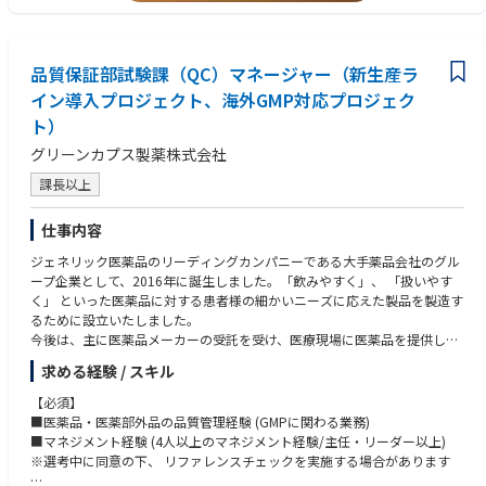
品質保証部試験課（QC）マネージャー（新生産ラ
イン導入プロジェクト、海外GMP対応プロジェク
ト）
グリーンカプス製薬株式会社
課長以上
仕事内容
ジェネリック医薬品のリーディングカンパニーである大手薬品会社のグル
ープ企業として、2016年に誕生しました。「飲みやすく」、 「扱いやす
く」 といった医薬品に対する患者様の細かいニーズに応えた製品を製造す
るために設立いたしました。
今後は、主に医薬品メーカーの受託を受け、医療現場に医薬品を提供して
いきます。
求める経験 / スキル
2020年に工場・設備を新設し、「健康経営優良法人(中小規模法人部門)」
認定を受けており、 キャリア構築と長期的に安心して働ける職場環境で
【必須】
す。
■医薬品・医薬部外品の品質管理経験 (GMPに関わる業務)
■マネジメント経験 (4人以上のマネジメント経験/主任・リーダー以上)
◆業務内容
※選考中に同意の下、 リファレンスチェックを実施する場合があります
品質保証部試験課のマネジメントや出荷する製品の品質を保証するための