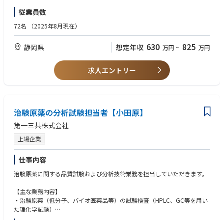
試験・分析業務
【歓迎】
従業員数
■生産計画に基づく、 品質管理業務のスケジュール管理・人員管理
■アメリカ（ＦＤＡ）、ＥＵへ医薬品輸出のための監査対応の経験
■当局や顧客などの社外対応（試験法の移管及び検討業務）
72名
（2025年8月現在）
■メンバーの育成指導（正社員7名、契約社員2名、派遣社員4名）
■その他：①〜⑤の試験結果の照査、確認、文書作成、①〜④の適合判定
630
825
静岡県
想定年収
万円
~
万円
①製剤出荷試験
②原材料資材受け入れ試験
③工場環境試験
求人エントリー
④試験移管の受け入れ洗浄法バリデーション
⑤SOP・GMP 文章の作成
⑥海外（アメリカ・EU）GMP対応の準備
【期待すること】
治験原薬の分析試験担当者【小田原】
品質保証部試験課の責任者として部署の管理と育成を期待します。 生産計
第一三共株式会社
画に基づくスケジュール管理とメンバー指導。 その他当局などとの社外対
応などマネージャーとして組織を束ねていくことを期待します。
上場企業
仕事内容
治験原薬に関する品質試験および分析技術業務を担当していただきます。
【主な業務内容】
・治験原薬（低分子、バイオ医薬品等）の試験検査（HPLC、GC等を用い
た理化学試験）
・分析法バリデーションおよび分析法技術移転