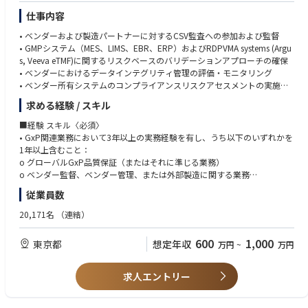
仕事内容
• ベンダーおよび製造パートナーに対するCSV監査への参加および監督
• GMPシステム（MES、LIMS、EBR、ERP）およびRDPVMA systems (Argu
s, Veeva eTMF)に関するリスクベースのバリデーションアプローチの確保
• ベンダーにおけるデータインテグリティ管理の評価・モニタリング
• ベンダー所有システムのコンプライアンスリスクアセスメントの実施
• ベンダーCSVガバナンスフレームワーク、SOP、テンプレートの開発・
求める経験 / スキル
維持
• バリデーション文書の完全性およびライフサイクルコンプライアンスの
■経験 スキル〈必須〉
検証
• GxP関連業務において3年以上の実務経験を有し、うち以下のいずれかを
• CSV/DIギャップに関する調査・是正措置（CAPA）のリード
1年以上含むこと：
• ベンダー関連業務に係る規制当局査察およびパートナー監査のサポート
o グローバルGxP品質保証（またはそれに準じる業務）
• 該当する場合、AI/MLバリデーションに関するSMEとしての指導
o ベンダー監督、ベンダー管理、または外部製造に関する業務
• GMP QA、Tech Unit、DX/IT、外部パートナーとの信頼関係を積極的に構
o GMP環境における監査・査察の実施
従業員数
築し、コンプライアンスの整合性を確保
o 製造システム（MES、LIMS、EBR、ERP）のバリデーション業務
• FDA CSAガイダンスの「クリティカルシンキング」概念に基づくCSVプロ
o グローバルレベルでのCSVまたは品質関連ITシステム管理（ISPE GAMP
20,171名
（連結）
セスの合理化を推進し、迅速なシステム・アプリケーション実装に対する
5 第1版の深い知識、および第2版への習熟を含む）
ビジネスニーズと時間のかかるCSV作業との間の摩擦を低減
• エンタープライズ視点を持ち、現状に対して積極的に改善を提案できる
600
1,000
東京都
想定年収
万円
~
万円
こと
≪入社後のキャリアパス≫
• クロスファンクショナルかつグローバルな環境での業務経験
本ポジションを通じて、GxP規制、デジタル品質、AIバリデーションなど
• 品質マネジメントシステム、GxP規制、業界トレンドへの幅広い理解
求人エントリー
急速に進化する領域での専門性を深めるとともに、グローバルなステーク
• コンピュータ化システムバリデーション、ITガバナンス、データインテ
ホルダー管理のスキルを磨くことができます。
グリティ、および関連規制に関する深い知識