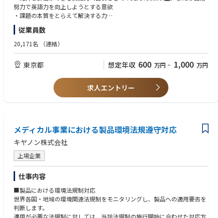
ャリアアップが期待されます。また、GMP領域にとどまらずR&D・PV・M
・CMOおよびサプライヤーのリスク評価
• データインテグリティ（ALCOA+）原則の理解
努力で英語力を向上しようとする意欲
A機能へのeCompliance支援経験を積むことで、より広範なGxP品質保証
・デューデリジェンスやサイトセレクションの支援
• リスクベースアプローチによるCMO/ベンダーシステム評価のための監査
・課題の本質をとらえて解決する力
領域でのリーダーシップポジションへの道も開かれています。AI/ML等の
・CMOおよびサプライヤーとの品質合意書の交渉と社内関係者との連携
チェックリスト作成・実行能力
・日本語、英語の文書作成能力、発信力
従業員数
新技術のGxP適用という新領域においても、将来の中核人材として活躍す
・品質契約締結支援 （将来的に想定される業務）
• AI/MLバリデーションに関する知識
る機会があります。
＜歓迎＞
20,171名
（連結）
≪入社後のキャリアパス≫
• 修士号または博士号
・交渉、調整能力
・第一三共グループのグローバル製品品質保証に最も重要な製造所管理を
• プロジェクトマネジメントの資格または豊富な実務経験
・国内外当局によるGMP査察対応経験
600
1,000
東京都
想定年収
万円
~
万円
推進・統括する中核的人材へと育成する。又は、第一三共グループのQMS
• 業界カンファレンスやウェビナーへの積極的な参加意欲と自己啓発への
・新製品の国内外申請業務（CMC領域）の経験
のグローバル調和を推進・統括する中核的人材へと育成する。
姿勢
・QMSのグローバル調和推進の経験
・当人の適性を踏まえ、品質保証分野（及び関連分野）の幅広い業務経験
• シニアメンバーや管理職からメンタリングを積極的に受け、個人の成長
・プロジェクトマネジメント能力
求人エントリー
によりキャリアを形成し、幹部職への登用を視野に入れた育成を行う。
を継続的に追求できること
・第一三共グループ各社における品質保証マネジメント職への登用可能性
もある。
メディカル事業における製品環境法規遵守対応
キヤノン株式会社
上場企業
仕事内容
■製品における環境法規制対応
世界各国・地域の環境関連法規制をモニタリングし、製品への適用要否を
判断します。
適用が必要な法規制に対しては、当該法規制の施行開始に合わせた対応方