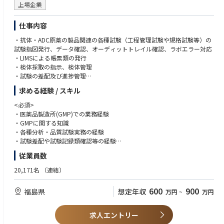
上場企業
仕事内容
・抗体・ADC原薬の製品関連の各種試験（工程管理試験や規格試験等）の
試験指図発行、データ確認、オーディットトレイル確認、ラボエラー対応
・LIMSによる帳票類の発行
・検体採取の指示、検体管理
・試験の差配及び進捗管理
・GMP関連業務（逸脱、変更管理対応など）
求める経験 / スキル
＜入社後のキャリアパス＞
<必須>
入社後は多種類の抗体・ADC原薬の品質試験を担う部署にて、試験確認者
・医薬品製造所(GMP)での業務経験
として、試験差配・管理に従事して、経験と実績を積んでいただきます。
・GMPに関する知識
その後、適性に応じて、試験チームリーダーや試験部門の責任者クラスを
・各種分析・品質試験実務の経験
担ってもらうことを想定しています。
・試験差配や試験記録類確認等の経験
・基本的な統計分析スキル
従業員数
・Word、Excelを用いた基本PCスキル
20,171名
（連結）
・高いコミュニケーション能力
・問題発見とリスク管理能力
600
900
福島県
想定年収
万円
~
万円
・前例の少ない業務、課題に対してポジティブに取り組める方
<望ましい>
求人エントリー
・バイオ原薬・バイオ医薬品の分析経験