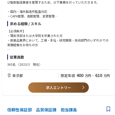
び製剤製造業者を管理するため、以下業務を行っていただきます。
・国内・海外製造所監査対応
・CAPA管理、逸脱管理、変更管理
・品質情報対応
求める経験 / スキル
・取決め書の締結
・市場出荷管理
【必須条件】
・教育訓練・文書管理
・理系学部または大学院を卒業された方
・自己点検、査察対応など
・医薬品業界において、工場・本社・研究開発・技術部門のいずれかでの
実務経験をお持ちの方
【歓迎条件】
従業員数
・医薬品原薬または製剤の製造工場での勤務経験
・薬剤師免許をお持ちの方
365名
（2023/3 現在）
・医薬品工場に対する監査業務の経験をお持ちの方
400
610
東京都
想定年収
万円
~
万円
求人エントリー
信頼性保証部 品質保証課 担当課長