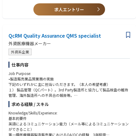
■海外新工場の企画や設計、建設工事から施工管理、保守などの業務
・グローバルGMPに対応した工場の建設・改修
求人エントリー
・新設備の導入、バリデーション業務、設備投資管理
・メンテナンスの推進管理
QcRM Quality Assurance QMS specialist
外資医療機器メーカー
外資系企業
仕事内容
Job Purpose:
•製造販売業品質業務の実施
下記のいずれかに主に担当いただきます。（本人の希望考慮）
１） 製品管理（QCパート）。3rd Party製造所と協力して製品検査の維持
管理、海外製造所への不具合の報告等。
２） 法規制対応（QMSパート）。医薬品医療機器総合機構や認証機関に対
求める経験 / スキル
してQMSの調査（監査）等の管理、対応を行います。
• 品質保証業務(QA業務)の実施（国内品責、安全管理責任者等の指示にし
Knowledge/Skills/Experience:
たがい、国内規制の対応）
基本的要件
英語によるコミュニケーション能力（メール等によるコミュニケーション
Key duties and responsibilities:
ができること）
1) QCパート
第一種医療機器製造販売業におけるQA/QCの経験 3年程度