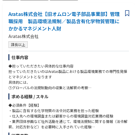
Aratas株式会社【旧オムロン電子部品事業部】管理
職採用 製品環境法規制／製品含有化学物質管理に
かかるマネジメント人財
Aratas株式会社
課長以上
仕事内容
◆担っていただきたい具体的な仕事内容
担っていただきたいのはAratas製品における製品環境業務での専門性発揮
とマネジメントとなります
具体的には、
①グローバルの法規制動向の収集と法解釈の考察
②自社製品への該当判断とインパクトの想定
求める経験 / スキル
③対応方針の決定と関係部門への指示（法令適用日から逆算して計画設
定）
◆必須条件【経験】
④製品への含有有無の調査実施状況の管理
・製品に含有する化学物質の法令対応業務を担った経験
⑤非含有部材への切り替え状況の管理
・仕入先への環境調査または顧客からの環境調査対応業務の経験
⑥顧客からの環境調査依頼への対応
・業界団体参画など社外活動を通じて、環境法規制に関する情報（法令解
を進め／プロジェクトマネジメントいただき、法令適用日までに完了させ
釈、対応方針など）を必要時に入手されていた経験
る／適切な情報を顧客へ提供する業務について、メンバのマネジメントを
・課や部などのマネジメント経験