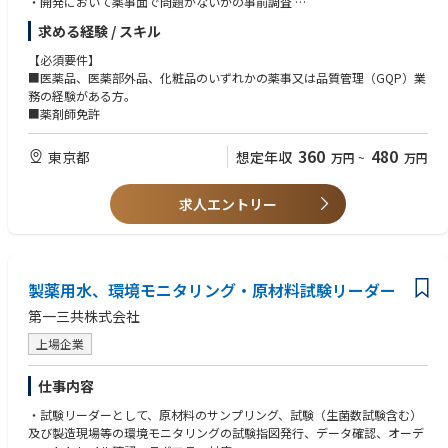
・開発において薬事面で問題がないかの事前調査
・薬事・品質保証関連法規の調査
求める経験 / スキル
・海外規制情報収集・薬事申請資料準備、申請手続きなど
【必須要件】
■医薬品、医薬部外品、化粧品のいずれかの薬事又は品質管理（GQP）業
務の経験がある方。
■薬剤師免許
360
480
東京都
想定年収
万円
~
万円
求人エントリー
製薬用水、環境モニタリング・原材料試験リーダー
第一三共株式会社
上場企業
仕事内容
・試験リーダーとして、原材料のサンプリング、試験（生菌数試験含む）
及び製造現場等の環境モニタリングの試験指図発行、データ確認、オーデ