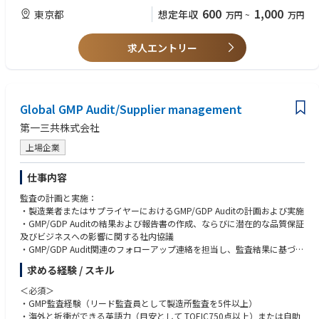
る。
高い知識
600
1,000
東京都
想定年収
万円
~
万円
・データインテグリティガバナンス（ALCOA++）の強化に取り組む。
・CSVライフサイクルおよびGAMP5方法論の専門知識
・規制要件および業界トレンドの変化を積極的にフォローし、改善提案を
・リスクベースバリデーションおよびQMSプロセスの理解
QA管理職に報告する。
・グローバルチームにおける高いプロジェクトマネジメントスキル
求人エントリー
・CSV関連のトレーニングプログラムを企画・開発・実施し、IT部門およ
・クロスファンクショナルおよびグローバルチームでの豊富な業務経験
びビジネス部門のステークホルダーのGxPコンプライアンス意識を向上さ
・コンピュータ化システムバリデーション、ITガバナンス、データインテ
せる。
グリティ、関連規制に関する深い知識
・IT、QA、製造部門、グローバルステークホルダーと連携し、CSV SOPに
従ったバリデーション活動を円滑に推進する。
Global GMP Audit/Supplier management
• 理系分野の学士号（Bachelor's degree, Scientific discipline）
・FDAのCSAガイダンスにおける「クリティカルシンキング」の概念に基
• エンタープライズマインドセットを持ち、現状に疑問を持ち改善を推進
第一三共株式会社
づき、迅速なシステム/アプリケーション導入に対応するCSVプロセスの効
できる姿勢
率化を推進する。
• グローバルチームおよびクロスファンクショナル環境での協働能力
上場企業
・コンピューティングサービスプロバイダーの管理・デューデリジェンス
• リスクの特定・課題の整理・リスク軽減戦略の立案・QA管理職への適時
にSMEとして参画する。
報告能力
仕事内容
・規制当局査察・パートナー監査においてIT関連の指摘事項および推奨事
• 自律的かつ主体的に業務を推進できること（上位者からの限定的な指導
項のコミュニケーションを支援する。
監査の計画と実施：
のもとでも複雑な技術的品質要件を対応できること）
・AI/MLのGxP展開に向けたバリデーション戦略の実装をDX・ITおよびク
・製造業者またはサプライヤーにおけるGMP/GDP Auditの計画および実施
ロスファンクションと協働して推進する。
・GMP/GDP Auditの結果および報告書の作成、ならびに潜在的な品質保証
■経験 スキル〈尚可〉
及びビジネスへの影響に関する社内協議
• GMP製造システム（MES、LIMS、EBR、ERPなど）に関するCSVの実務
≪入社後のキャリアパス≫
・GMP/GDP Audit関連のフォローアップ連絡を担当し、監査結果に基づく
経験
本ポジションはグローバルQA部門のQA企画部に所属します。入社後はグ
是正措置（CAPA）の実施状況の監視
• CMO/CROなどの外部パートナーとのGxP監査または技術移転の経験（シ
求める経験 / スキル
ローバルeComplianceチームの一員として、CSV・データインテグリテ
・Audit Annual Planの策定支援
ステム評価・監査管理を含む）
ィ・ITガバナンスに関する実務経験をグローバルスケールでさらに深める
・監査員トレーニングの企画・実行、監査に関わるツールの整備や改善
• 製造サイトでの規制当局査察（保健当局またはスポンサー監査）の対応
＜必須＞
ことができます。将来的には、チーム内での専門性向上を通じてシニアマ
経験
・GMP監査経験（リード監査員として製造所監査を5件以上）
ネージャーやAssociate Director（eCompliance & IT Governance）へのキ
統合リスク管理活動の支援：
• ICH Q10およびPIC/S GMPを含むGMP規制に関する深い知識
・海外と折衝ができる英語力（目安として TOEIC750点以上）または自助