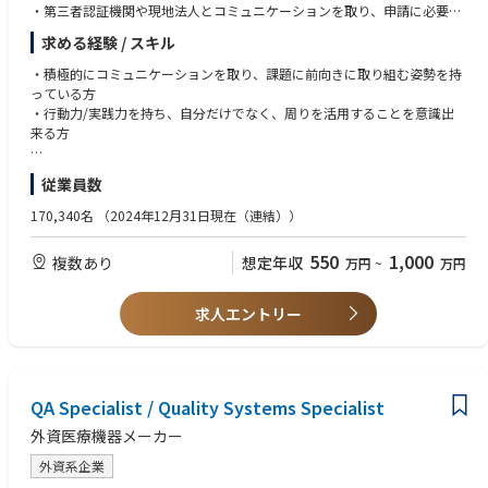
・第三者認証機関や現地法人とコミュニケーションを取り、申請に必要な
情報提供を行う
求める経験 / スキル
・法規申請後の当局からの照会対応を行う
・国内では厚労省・PMDA、米国ではFDA、中国ではNMPA、その他海外の
・積極的にコミュニケーションを取り、課題に前向きに取り組む姿勢を持
法規関連当局とコミュニケーションを行う
っている方
・行動力/実践力を持ち、自分だけでなく、周りを活用することを意識出
来る方
２．コンポーネント事業（デジタルラジオグラフィー、眼科製品など）
本職種は、医療機器を国内外の市場に届けるために欠かせない申請・規制
【必要経験スキル】
従業員数
対応を担うポジションです。
・関連する医療機器法の理解
開発初期から設計・品質部門と連携し、各国規制を踏まえた要求整理や技
・ISO13485 / ISO9001 知識
170,340名
（2024年12月31日現在（連結））
術文書の構築、規制当局・認証機関との折衝、市販後の変更管理まで、製
・当局要求・報告対応
品のライフサイクル全体に関与します。
・専門用語理解
550
1,000
複数あり
想定年収
万円
~
万円
・医療機器産業での実務経験
単なる書類作成ではなく、「この製品をどうすれば安全かつ確実に世に出
・申請、法規対応、品質保証、設計管理いずれかの経験
せるか」を考え抜く点に、この仕事ならではの面白さがあります。
求人エントリー
承認取得や市場展開が実現した際には、自身の関与が事業や医療現場につ
【歓迎要件・スキル】
ながっていることを実感できます。
・英語力
入社後は、OJTを中心に製品・規制・社内プロセスを段階的に学び、経験
・リスク判断・対応力
に応じて担当国や製品を拡大していきます。
・部門横断調整力
３人程度の少人数チームで業務を進める体制のため、業務の幅も広く様々
QA Specialist / Quality Systems Specialist
・品質保証業務
な経験を積むことができます。
・海外規制対応
外資医療機器メーカー
また、将来的には主担当や規制戦略を担う立場へとステップアップが可能
・CAPA/監査対応
です。
外資系企業
医療事業を長期的に強化していくキヤノンにおいて、専門性を高めながら