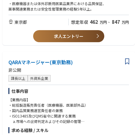
・医療機器または体外診断用医薬品業界における品質保証、
薬事関連業務または安全性管理業務の経験5年以上。
462
847
東京都
想定年収
万円
~
万円
求人エントリー
QARAマネージャー(東京勤務)
非公開
課長以上
外資系企業
仕事内容
【業務内容】
・総括製造販売責任者（医療機器、医薬部外品）
・国内品質業務運営責任者の兼務
・ISO13485及びQMS省令に関連する業務
a.市場への出荷判定およびその記録の管理
b.最終製品の保管場所の管理
求める経験 / スキル
c.薬機法で定める品質の合意文書の管理・更新