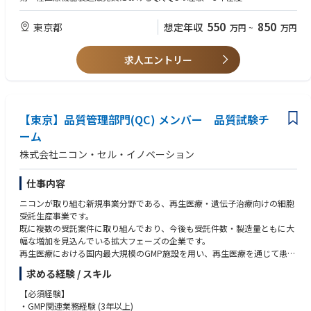
国内登録製造所と協業し、検査の実施、維持管理
海外製造所への不具合の報告、品質情報の共有
なお可の要件
550
850
東京都
想定年収
万円
~
万円
サービス部門、営業部門と連携し、品質改善の対応（検査不適合品の修正
１） ISO13485監査員資格（なお可）
等）
２） サプライヤー監査経験（なお可）
求人エントリー
３） SAPの実務的運用経験（なお可）
2) QMSパート
４） 日本の品質規制要件及びQA/QCに関する専門知識と経験
Global QMSに沿って、当社が管理する全ての手順を実効性もって維持管
５） 医療業界でのQMS経験（クラスII・クラスIII適合性調査経験）3年以上
理する
QMS適合性調査への対応、基準適合証の維持管理
Preferred Personal qualities:
【東京】品質管理部門(QC) メンバー 品質試験チ
外国製造業登録の維持管理
• 日本の規制要求事項及びISO 13485規格への理解
ーム
• PresentationやTrainingを含む優れたCommunication能力とPresentation
QA業務
skill
株式会社ニコン・セル・イノベーション
• マネジメントレビュー対応のサポート
• 部内及び他部門と良好な対人関係を築く能力
• 文書管理、記録管理
• 業務への習熟度と、業務に継続的に取り組み期限内に完遂する能力
• サプライヤー管理
仕事内容
• Word、Excel、PowerPoint等に関する実務知識
• CAPA管理
• 整理整頓ができる人
ニコンが取り組む新規事業分野である、再生医療・遺伝子治療向けの細胞
• 外部監査サポート
受託生産事業です。
• 内部監査サポート
Internal and External Contacts:
既に複数の受託案件に取り組んでおり、今後も受託件数・製造量ともに大
• サプライヤー監査サポート
海外製造所、国内製造委託先他
幅な増加を見込んでいる拡大フェーズの企業です。
• コーポレート監査サポート
再生医療における国内最大規模のGMP施設を用い、再生医療を通じて患者
• SAP等基幹システムの管理、サポート
様のQuality of Life向上に貢献することができます。
求める経験 / スキル
人物像
〈品質試験チーム概要〉
【必須経験】
• 行政機関（MHLW、PMDA、TMG等）との協力関係を円滑に構築できるこ
製造された製品が有効性を発揮するために必要な要求特性を満たしている
・GMP関連業務経験 (3年以上)
と