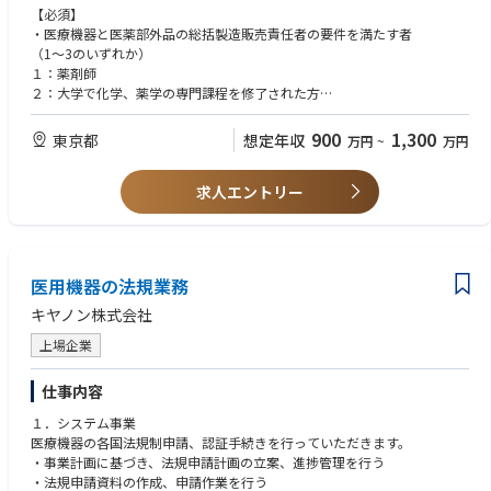
d.不適合品の取り扱い全般、回収対応
【必須】
e.品質管理に必要な監査の対応（内部と外部）
・医療機器と医薬部外品の総括製造販売責任者の要件を満たす者
f.SOPその他文書・記録の管理と維持
（1～3のいずれか）
１：薬剤師
・QARA（品質保証・薬事）部門のマネジメント（現在は部下1名の予定）
２：大学で化学、薬学の専門課程を修了された方
・ラベリングのデータ管理とチェック
３：医療機器・医薬品・再生医療製品の製販実務経験5年で、その後に医
・返品の再出荷判定
療機器総括の資格を取得かつ、医薬品・化粧品・医薬部外品の製造実務経
900
1,300
東京都
想定年収
万円
~
万円
・製品廃止手続き
験が3年ある方
・同梱資材の調達管理
・海外との品質に関する窓口業務
求人エントリー
・業許可の管理（海外及び国内）
・業界及び行政からの調査対応
・法定ラベルのデータ管理
・SDSの作成、管理
医用機器の法規業務
・毒劇物取扱責任者
・品質管理に関する教育訓練
キヤノン株式会社
・海外品質部門とのコミュニケーション（英文の資料作成含む）
・その他状況に応じて上記に付随する業務
上場企業
仕事内容
１．システム事業
医療機器の各国法規制申請、認証手続きを行っていただきます。
・事業計画に基づき、法規申請計画の立案、進捗管理を行う
・法規申請資料の作成、申請作業を行う