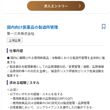
求人エントリー
国内向け医薬品の製造所管理
第一三共株式会社
上場企業
仕事内容
⚫ 国内に展開される商用医薬品・治験薬における製造所管理を主体的に推
進する
✓ 製造委託先管理業務としての品質課題対応／変更管理／逸脱／品質情報
／品質契約等への対応を主導し、製造所リスク評価及びリスク低減活動を
推進する
✓ Inspection Readinessの推進及び製造所GMP向上活動をリードし、製造
求める経験 / スキル
所及び関係部門を巻き込みながら継続的改善を推進する
✓ 申請資料（Established Condition）と製造所文書の整合性を確保し、製
＜必須＞
品品質及び信頼性の維持向上を図る
・以下のいずれかの経験・スキルを有する
⚫ 社内関係各部所と連携し、製品（治験薬及び商用医薬品）の安定供給を
－商用医薬品又は治験薬の品質保証(GMP/GQP)
推進する
－商用医薬品又は治験薬のCMC研究又は製造管理・品質管理
⚫ 製造所等のGMP／GDP監査を主体的に実施する
・日常業務において、コンプライアンスを遵守した行動ができる