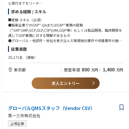
ら実行までをリード
●国内外のグループ会社や関連部門と連携し、横断的な課題解決やプロセ
求める経験 / スキル
ス改革を推進
●経営層やステークホルダーと緊密に連携し、戦略に沿った品質保証体制
■経験 スキル〈必須〉
の構築に貢献
●製薬企業でのGXP*-QAまたはGXP*業務の経験
（*GXP:GMP,GCP,GLP,CSPV,MA,GQP等）もしくは製品開発、臨床開発を
通じてGXP業務に対する理解があるもの
≪入社後のキャリアパス≫
●グローバル・他部所・他社を巻き込んだ新規検討案件や改善案件の施策
●グローバルQA組織における中期経営計画・年度業績目標の立案や、プロ
立案及びプロジェクトリードの経験
従業員数
ジェクトのリードを担当し、QA企画職のリーダーへの育成
●英語力（英語での会議において、適切に応答し、自分の発言が理解・納
●強みと適性を見据え、主要QA機能のGlobal Lead/Head、海外駐在、幹
得されるレベル）
20,171名
（連結）
部職への登用、薬事・サプライチェーン等の他部門への活躍の場への発展
●グローバルな環境（多様性のある環境）で一定のリーダーシップを発揮
し、価値創造を行った経験
800
1,400
東京都
想定年収
万円
~
万円
■経験 スキル〈尚可〉
求人エントリー
●ITツールの開発もしくはAI等の活用による業務効率改善の経験
●コミュニケーション能力、対人折衝力、協調性、積極性、課題突破力、
誠実さ
●文章作成能力、パワーポイント等を用いた可視化能力
グローバルQMSスタッフ（Vendor CSV）
第一三共株式会社
上場企業