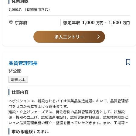
従業員数
行い完遂する役割を担っていただきます。
また①～③においては社外からの情報取得により妥当な法解釈～妥当な対
◆必須条件【スキル】
7,000名
（有期雇用含む）
応方針決定のイニシアティブもとっていただくことを期待しています。
・製品環境管理
専門性の高いスペシャリストも在籍していますので、議論・相談もしつつ
製品環境管理とは、RoHS指令/REACH規則/POPs条約等の製品環境に関
1,000
1,600
京都府
想定年収
万円
~
万円
進めていただけます
する法規制（変化）を把握し、
社内展開を通じて遵法製品を実現し、顧客へ環境保証製品の提供を行う
◆具体的な仕事内容に対しての期待する成果
一連の業務をいう。
求人エントリー
新法令に対する対応を確実に実践していき、DMS製品のライフサイクル全
・法令解釈および対応方針決定にかかるスキル
体での環境負荷を低減させることに資すること。それを通じて顧客やユー
前例や他社情報も踏まえて、多様な読み方ができる法令に対して妥当な
ザー様に安全・安心に製品を使っていただける状態を継続させ続けるこ
解釈ができ、それを踏まえて妥当な対応方針を決められる
と。
◆歓迎条件
品質管理部長
・社外委員会活動での委員経験者（JEITA、NECA、JEMIMA、カテ8,9連絡
◆この仕事の魅力
会、日機輸、その他）
非公開
社会的に関心が高まり続けている環境負荷低減に対して、自らがプロジェ
・環境法規制にかかるロビー活動の経験者
クトマネジメントを行うことで社会貢献できること。環境法規制に対する
・ISO14001管理業務経験者、或いはISO9001の監査業務経験者
部長以上
知識を蓄積していくことで社外にも通用するスペシャリストになれるこ
・ISO14001やISO9001の審査員及び準審査員資格保有者
と。また、電子情報技術産業協会（JEITA）等の社外活動として、他社との
・技術師補資格（領域：化学、応用理学（物理及び化学）、経営工学（生
仕事内容
連携・交流ができること。
産・物流マネジメント）、環境（環境影響評価））
本ポジションは、新設されるバイオ医薬品製造施設において、品質管理部
・化学物質管理師補
◆業界動向と自社事業の特徴
門をゼロから立ち上げる責任者です。
・QC検定２級以上
リレーメーカーとして培った技術力、品質とブランドを武器に、産業機器
建設・立上げフェーズでは、発注者側の品質管理責任者として、試験設
業界の顧客から高い信頼を得ている。商品および販売ネットワーク、顧客
備・機器の立上げ、試験法運用設計、試験実施体制構築、試験結果検証と
◆歓迎する人物像
基盤を基に、新商品投入、商品供給力強化、新規顧客獲得、販路拡大など
いった品質管理業務の確立・整備を担っていただきます。また、工場稼働
・業務遂行だけではなく人の繋がりを大事にできる人
の注力取り組みにより事業成長を目指す。
後は、品質管理部門責任者として、原材料試験、工程内試験、製品試験、
・自律的に業務計画管理を行えコミュニケーション力がある方
求める経験 / スキル
環境モニタリング、安定性試験等を含む試験活動全般の責任を担っていた
・物怖じせず議論し、行動力のある人材