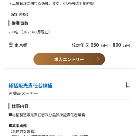
かの試験を実施します。
・品質管理に関わる逸脱、変更、CAPA等の対応経験
• 関連する他部署（特にLogistics（SCM）、Service、Marketing、Sales）
と良好な関係を築き、プロセスの改善を行い、会社全体のQuality向上に前
〈担当いただく業務内容〉
【歓迎経験】
向きに取り組めること
・フローサイトメトリー、qPCR等のバイオアッセイ
・FACS、qPCR等、バイオアッセイの経験
• 他人に攻撃的でなく、前向きに物事をとらえたマインドセットを構築、
従業員数
・品質試験用細胞の培養
・LIMSの使用経験
維持できる人
・分析法技術移転の経験
200名
（2025年1月現在）
・無菌操作の経験
650
800
東京都
想定年収
万円
~
万円
求人エントリー
総括販売責任者候補
医薬品メーカー
仕事内容
■総括製造販売責任者及び品質保証責任者業務
■薬事業務
【具体的な業務】