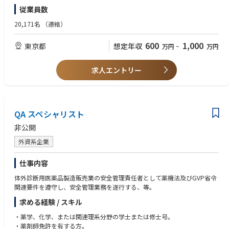
⚫ 経験の浅いメンバーへの指導・育成を通じ、組織力向上に貢献する
・日本語力（報告書や手順書の読み書き、日本語での議論に支障が無い）
従業員数
・社内外の海外関係者と協業できるコミュニケーション力
≪入社後のキャリアパス≫
20,171名
（連結）
・第一三共グループのグローバル製品品質保証に最も重要な製造所管理を
＜歓迎＞
推進、統括する中核的人材へと育成する。
・国内外当局査察対応経験
600
1,000
東京都
想定年収
万円
~
万円
・適正と経験を踏まえ、品質マネジメントシステムの構築、維持、改善に
・新製品の国内外申請業務の経験
参画いただく可能性がある。
・製造所の GMP監査経験
・その後、当人の適性を踏まえたジョブローテーションを通じて、幅広い
・プロジェクトマネジメント能力、交渉・調整能力、判断力、課題解決能
求人エントリー
業務経験を積み、キャリアを形成し、経営基幹職或いはマネジメント職の
力
登用を視野に入れた育成を行う。
・海外とコミュニケーションができる英語力（目安として TOEIC750 点以
上）
QA スペシャリスト
非公開
外資系企業
仕事内容
体外診断用医薬品製造販売業の安全管理責任者として薬機法及びGVP省令
関連要件を遵守し、安全管理業務を遂行する、等。
求める経験 / スキル
・薬学、化学、または関連理系分野の学士または修士号。
・薬剤師免許を有する方。