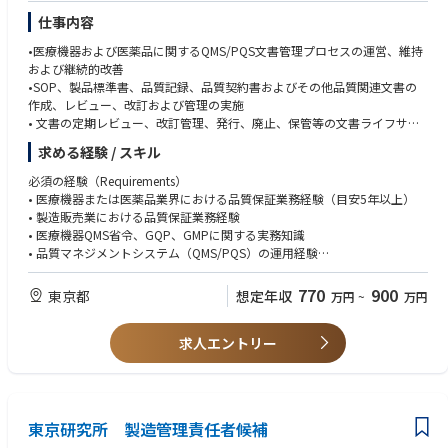
事業の中核を支えるやりがいと、長期的なキャリア形成を両立できる仕事
仕事内容
です。
•医療機器および医薬品に関するQMS/PQS文書管理プロセスの運営、維持
および継続的改善
•SOP、製品標準書、品質記録、品質契約書およびその他品質関連文書の
作成、レビュー、改訂および管理の実施
• 文書の定期レビュー、改訂管理、発行、廃止、保管等の文書ライフサイ
クル管理
求める経験 / スキル
•DMSまたは関連する電子文書管理システムの適切な運用の維持
• グローバル品質文書との整合性確認および日本向けローカライズ対応
必須の経験（Requirements）
•品質教育訓練プログラムの運営、教育計画の作成、実施状況の確認およ
• 医療機器または医薬品業界における品質保証業務経験（目安5年以上）
び関連記録の管理
• 製造販売業における品質保証業務経験
• SOP改訂時、新規規制導入時および品質システム変更時の教育訓練を企
• 医療機器QMS省令、GQP、GMPに関する実務知識
画・実施する
• 品質マネジメントシステム（QMS/PQS）の運用経験
• 教育マトリクス、教育履歴および職務に応じた教育要件の維持管理を行
• 文書管理、記録管理または品質関連文書の作成・改訂管理経験
う
• 教育訓練プログラムの運営、教育記録管理または教育計画作成の経験
770
900
東京都
想定年収
万円
~
万円
• 教育訓練記録の完全性、正確性および規制適合性を確認する
• 変更管理、逸脱管理、CAPAまたは品質リスクマネジメントに関する基本
• 教育訓練の実施状況および有効性を確認し、必要に応じて改善活動を提
的な経験
案・実施する
求人エントリー
• 内部監査、自己点検または規制当局査察対応の経験
• 品質システムの有効性評価、Quality KPIの作成・分析および継続的改善
• 日本語による正確な文書作成および関係部門とのコミュニケーション能
活動の監視
力
•内部監査、外部監査、自己点検および規制当局査察における文書・教育
•英語によるビジネスレベルのコミュニケーション能力（Email、Teleconfe
訓練関連の準備および対応
rence、文書確認を含む）（目安TOEIC700点以上）
東京研究所 製造管理責任者候補
•CAPA、変更管理、逸脱管理および品質リスクマネジメントに関連する文
• Microsoft Officeおよび品質システム関連ツールを用いた業務遂行能力
書・教育マネジメントレビューに必要な文書管理、記録管理、また報告資