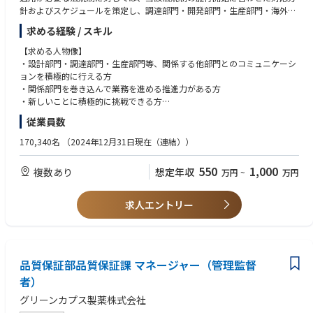
針およびスケジュールを策定し、調達部門・開発部門・生産部門・海外販
社等、多岐に亘る関係部門と調整や交渉を行いながら必要な指示を出し、
求める経験 / スキル
スケジュールに対する進捗を管理します。
【求める人物像】
■事業本部内への環境法規制関連情報・トレンド共有
・設計部門・調達部門・生産部門等、関係する他部門とのコミュニケーシ
世界中で関心が高まっている環境関連に対する法規制情報や世の中のトレ
ョンを積極的に行える方
ンドを事業本部内にタイムリーに提供し、法規制施行に合わせて遅滞なく
・関係部門を巻き込んで業務を進める推進力がある方
対応するための下地づくりを日ごろから行うとともに、開発部門のエンジ
・新しいことに積極的に挑戦できる方
ニアを始めとする関係部門従業員の環境意識を高める活動を行います。
・将来的にプロジェクトリーダーやチームリーダーとして活躍したい方
従業員数
■チーム体制
【必須経験】
170,340名
（2024年12月31日現在（連結））
同じ課内の製品環境アセスメントチームや製品環境企画チームおよび調達
製品系環境に関する業務経験（3年以上）または製品開発経験
部門・開発部門・生産部門・海外販社等、他部門のチームと連携・役割分
・環境管理に関する経験
550
1,000
複数あり
想定年収
万円
~
万円
担しながら環境法規制対応業務を行います。
・社内調整経験
・企画書・報告書の作成経験
■キャリアイメージ
・部門横断活動事務局
求人エントリー
入社から当面は今回募集業務の実務を担当しながら医療用画像診断装置の
開発～生産～出荷のフローおよびプロセス、また医療業界の法規制につい
ても学んで頂きます。
【歓迎要件】
スキルアップの状況を見ながら環境法規制対応チームのリーダー、課内の
製品開発に関する知識
他チームとのローテーション、開発部門等他部門への兼務またはローテー
品質保証部品質保証課 マネージャー（管理監督
TOEIC700点程度の英語力
ションを経験してキャリアを積んで頂きます。
者）
以降は工業会活動などの対外活動への関与や、マーケティング部門と連携
グリーンカプス製薬株式会社
した環境性能アピール等の企画関連業務を行って頂く可能性もあります。