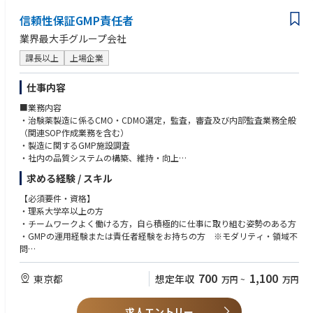
・再生医療等製品や医薬品に関わる各種省令やICHなどのガイドラインに
信頼性保証GMP責任者
関する知識
・当局対応経験（PMDAやFDAなど）
業界最大手グループ会社
課長以上
上場企業
【求める人物像】
・コンプライアンスとスタートアップのスピード感を両立させるバランス
感覚をお持ちの人
仕事内容
・前例のない課題に対して「できない理由」ではなく「どうすればできる
■業務内容
か」を思考できる人
・治験薬製造に係るCMO・CDMO選定，監査，審査及び内部監査業務全般
・当事者意識を常に持ち、情熱と覚悟を持って取り込むことが出来る人
（関連SOP作成業務を含む）
・様々なバックグラウンドのスタッフと柔軟にコミュニケーションをとる
・製造に関するGMP施設調査
ことが出来る人
・社内の品質システムの構築、維持・向上
・主体性を持って積極的に発言/行動し、周りを巻き込んでいける人
・新規プロジェクトの立案又は品質保証分野からの参画（社内外調整業務
・謙虚に他者から学び、誠実に行動し、信頼してもらえる人
求める経験 / スキル
を含む）
・マルチタスクを好む人
【必須要件・資格】
・理系大学卒以上の方
・チームワークよく働ける方，自ら積極的に仕事に取り組む姿勢のある方
・GMPの運用経験または責任者経験をお持ちの方 ※モダリティ・領域不
問
・監査業務に関する実務経験を5年以上お持ちの方で、以下を満たす方
└治験薬製造に関する知識を有する方
700
1,100
東京都
想定年収
万円
~
万円
【推奨要件・資格】
求人エントリー
・監査責任者のご経験