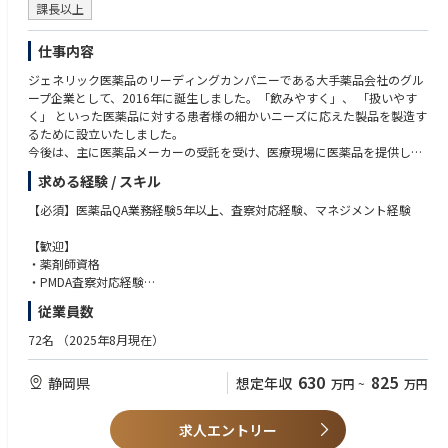
課長以上
仕事内容
ジェネリック医薬品のリーディングカンパニーである大手薬品会社のグル
ープ企業として、2016年に誕生しました。「飲みやすく」、 「扱いやす
く」 といった医薬品に対する患者様の細かいニーズに応えた製品を製造す
るために設立いたしました。
今後は、主に医薬品メーカーの受託を受け、医療現場に医薬品を提供して
いきます。
求める経験 / スキル
2020年に工場・設備を新設し、「健康経営優良法人(中小規模法人部門)」
認定を受けており、 キャリア構築と長期的に安心して働ける職場環境で
【必須】医薬品QA業務経験5年以上、査察対応経験、マネジメント経験
す。
【歓迎】
◆業務内容
・薬剤師資格
品質保証部門の責任者としてGMP品質保証業務全般およびメンバーのマネ
・PMDA査察対応経験
ジメントを担っていただきます。
・県薬務課査察対応
従業員数
・顧客監査対応
・品質保証部門の運営管理[三里1.1]
・品質システム構築経験
72名
（2025年8月現在）
・メンバー育成・評価
・品質システム改善推進
630
825
静岡県
想定年収
万円
~
万円
・GMP文化の醸成
・経営層への品質面からの提言
・査察・監査対応
求人エントリー