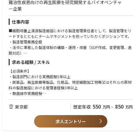
難治性疾患向けの再生医療を研究開発するバイオベンチャ
料の作成
あればよい経験（Preferred Requirements）
ー企業
•QA、RA、SCM、Logistics Center、マーケティング、カスタマーサービス
•薬剤師免許
等の関連部門と連携し、品質システムの円滑な運用に貢献する
• 医療機器および医薬品の両方の品質保証業務経験
仕事内容
•グローバルQAチームおよび海外製造所との連携を通じ、品質文書および
• 品質保証責任者（品責）補佐または品質システム管理業務の経験
教育訓練に関する情報共有と改善活動を支援する
• QMS等のマネジメントシステム導入、改善または運用経験
■細胞培養上清液製造施設における製造管理責任者として、製造管理をリ
• QMS適合性調査または規制当局査察対応を支援した経験
ードするとともにチームマネジメントを担っていただくポジションです。
• グローバル品質システムの運用またはローカライズ対応経験
・製造管理業務全般
• 海外製造所、海外サプライヤーまたはグローバルQAチームとの協業経験
・法令に準拠した製造体制の構築・運用・改善（SOP作成、変更管理、逸
• ISO 13485、ISO 14971に関する知識および運用経験
脱対応）
• 品質改善活動、教育体系整備または文書管理改善プロジェクトへの参画
・製造スタッフの採用、教育、ピープルマネジメント
求める経験 / スキル
経験
・査察/監査対応のリード
・生産性改善のリード
【必須条件】
・製造部門における実務経験5年以上
■お持ちの知識とご経験を総動員し、細胞培養上清液という新しいモダリ
・医薬品、再生医療等製品、化粧品、特定細胞加工物等又はそれらの原材
ティ
料の製造施設における管理者経験3年以上
において、理想の製造現場を作り上げ、オペレートすることができます。
・無菌操作実務経験
・バイオプロセスに関する知識
550
850
東京都
想定年収
万円
~
万円
【歓迎】
・バイオロジクスの製造管理、品質管理、品質保証業務経験
求人エントリー
・GMP又はGCTP組織における管理者経験
・新規製造ラインまたは新工場の立ち上げ経験
・海外工場やCMOへの技術移転経験
・遺伝子治療薬、核酸医薬、細胞治療など新規モダリティの取り扱い経験