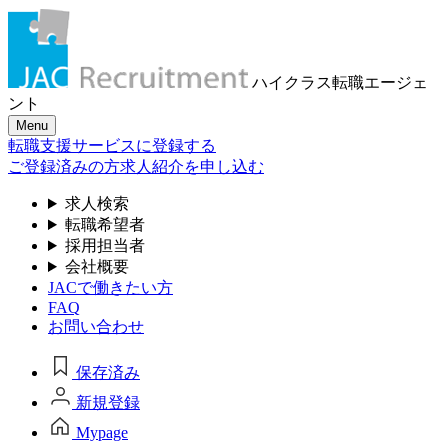
ハイクラス転職
エージェ
ント
Menu
転職支援サービスに登録する
ご登録済みの方
求人紹介を申し込む
求人検索
転職希望者
採用担当者
会社概要
JACで働きたい方
FAQ
お問い合わせ
保存済み
新規登録
Mypage