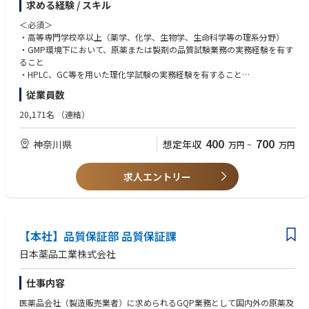
求める経験 / スキル
・安定性試験の実施および評価
・試験記録、報告書、手順書等のGMP文書作成
＜必須＞
・試験機器の日常管理および点検
・高等専門学校卒以上（薬学、化学、生物学、生命科学等の理系分野）
・品質異常や試験トラブル発生時の原因調査
・GMP環境下において、原薬または製剤の品質試験業務の実務経験を有す
・若手社員への技術指導および教育支援
ること
・HPLC、GC等を用いた理化学試験の実務経験を有すること
≪入社後のキャリアパス≫
・メカニカルピペットを用いた定量試験経験
従業員数
入社後は、治験原薬の品質試験担当者として分析技術およびGMP運用を習
得いただきます。その後は経験・適性に応じて、
＜歓迎＞
20,171名
（連結）
・ラボリーダー
・分析法バリデーション経験
・試験責任者
・分析技術移転経験
400
700
神奈川県
想定年収
万円
~
万円
・技術移転担当
・キャピラリー電気泳動等の使用経験
などへステップアップいただき、将来的には品質試験組織の中核人材とし
・バイオ医薬品分析経験
て活躍いただくことを期待しています。
・生物活性試験経験
求人エントリー
・英語文献や手順書の読解経験
【本社】品質保証部 品質保証課
日本薬品工業株式会社
仕事内容
医薬品会社（製造販売業者）に求められるGQP業務として国内外の原薬及