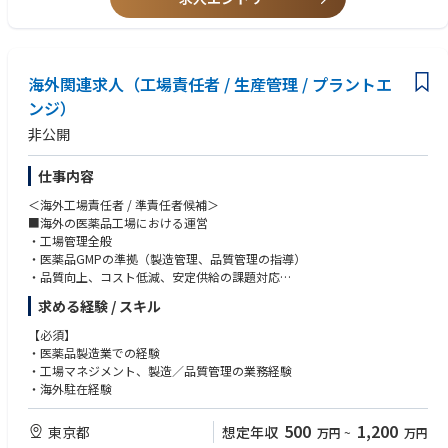
・GMP監査又は信頼性基準下試験調査経験を有する方
・リーダーとしてチームを率いた経験
【求める人材像】
海外関連求人（工場責任者 / 生産管理 / プラントエ
医薬品及び動物用医薬品の開発に情熱を持って取り組んでいただける方
ンジ）
非公開
仕事内容
＜海外工場責任者 / 準責任者候補＞
■海外の医薬品工場における運営
・工場管理全般
・医薬品GMPの準拠（製造管理、品質管理の指導）
・品質向上、コスト低減、安定供給の課題対応
・投資管理、エンジニアリング業務
求める経験 / スキル
＜海外製薬工場の管理スタッフ＞
【必須】
■本社（日本）から海外工場を管理（ヒト・モノ・カネ）
・医薬品製造業での経験
・管理指標から生産活動をモニタリング
・工場マネジメント、製造／品質管理の業務経験
・品質改善や生産性向上など海外工場への技術支援
・海外駐在経験
・事業変化に応じた生産体制の再編
500
1,200
東京都
想定年収
万円
~
万円
＜海外製薬プラントエンジニアリング＞