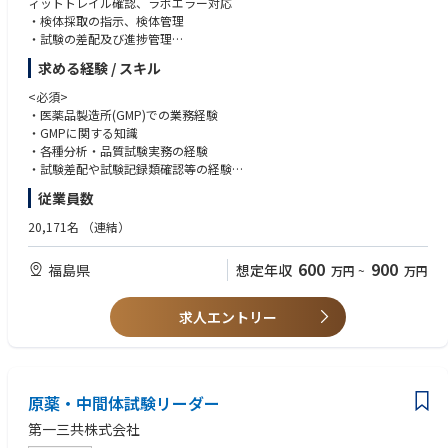
ィットトレイル確認、ラボエラー対応
・検体採取の指示、検体管理
・試験の差配及び進捗管理
・分析機器の管理（校正、メンテナンス、トラブル対応）
求める経験 / スキル
・GMP関連業務（逸脱、変更管理対応など）
<必須>
＜入社後のキャリアパス＞
・医薬品製造所(GMP)での業務経験
入社後は環境モニタリング・原材料試験を担う部署にて、試験確認者とし
・GMPに関する知識
て、試験差配・管理に従事して、経験と実績を積んでいただきます。その
・各種分析・品質試験実務の経験
後、適性に応じて、試験チームリーダーや試験部門の責任者クラスを担っ
・試験差配や試験記録類確認等の経験
てもらうことを想定しています。
・基本的な統計分析スキル
従業員数
・Word、Excelを用いた基本PCスキル
20,171名
（連結）
・高いコミュニケーション能力
・問題発見とリスク管理能力
600
900
福島県
想定年収
万円
~
万円
・前例の少ない業務、課題に対してポジティブに取り組める方
<望ましい>
求人エントリー
・バイオ原薬・バイオ医薬品の分析経験
・LIMSの操作、変更対応
・分析機器（HPLC、トキシノメーター)の取り扱い経験
原薬・中間体試験リーダー
・海外との英語でのコミュニケーション
第一三共株式会社