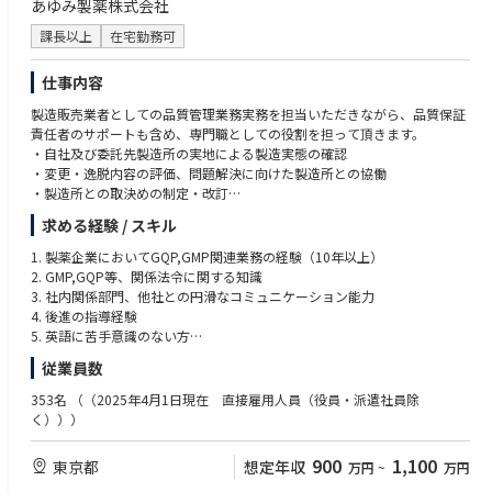
あゆみ製薬株式会社
課長以上
在宅勤務可
仕事内容
製造販売業者としての品質管理業務実務を担当いただきながら、品質保証
責任者のサポートも含め、専門職としての役割を担って頂きます。
・自社及び委託先製造所の実地による製造実態の確認
・変更・逸脱内容の評価、問題解決に向けた製造所との協働
・製造所との取決めの制定・改訂
・品質情報の処理、品質改善への取り組み
求める経験 / スキル
・SOP、品質標準書の作成・改訂
・市場への出荷管理
1. 製薬企業においてGQP,GMP関連業務の経験（10年以上）
・薬事部門等社内関連部門との連携
2. GMP,GQP等、関係法令に関する知識
3. 社内関係部門、他社との円滑なコミュニケーション能力
4. 後進の指導経験
5. 英語に苦手意識のない方
6. 薬剤師資格（尚可）
従業員数
353名
（（2025年4月1日現在 直接雇用人員（役員・派遣社員除
く）））
900
1,100
東京都
想定年収
万円
~
万円