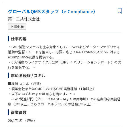
• 理系分野における学士号
グローバルQMSスタッフ（e Compliance）
• グローバルチームにおいて積極的に協働し、信頼関係を築ける対人能力
• 規制環境の変化に対応できる柔軟性と変化への適応力
第一三共株式会社
• 複数のステークホルダーと連携しながら、コンプライアンス目標を推進
できるリーダーシップ
上場企業
■経験 スキル〈尚可〉
仕事内容
• プロジェクトマネジメントのスキルおよび実務経験
・GMP製造システムを主な対象として、CSVおよびデータインテグリティ
• ICH Q10、PIC/S GMP Annex 11、MHLW ER/ESを含むGMP規制の深い知
活動の監督・リードを担当し、必要に応じてR&D PVMAシステムに対する
識
eCompliance支援を提供する。
• リスクベースのアプローチによるCMO/ベンダーシステムアセスメント用
・CSV活動のライフサイクル全体（URS → バリデーションレポート）の実
監査チェックリストの作成・実施能力
行を確保する。
• 製造環境におけるデータインテグリティ（ALCOA++原則）の知識と実
・GxPシステムのリスクベースバリデーションおよびDI評価、バリデーシ
装・評価経験
求める経験 / スキル
ョン計画書・ユーザー要件仕様書・機能/設計仕様書・テストプロトコル
• CSVライフサイクルおよびGAMP5手法に関する専門知識
（IQ/OQ/PQ）・トレーサビリティマトリクス・バリデーション報告書・S
• AI/MLバリデーションに関する知識
■経験 スキル〈必須〉
OP・変更管理文書など、システムライフサイクル文書の管理・監督を行
・製薬会社またはCMOにおけるGMP実務経験（1年以上）
う。
• 修士号または博士号
・以下のいずれかまたは両方を満たすこと：
・初期リスクアセスメントの実施、ベンダーデューデリジェンス、グロー
• 規制当局査察（FDA、EMA、PMDA）に関する実務経験
- GxP関連部門（グローバルGxP-QAまたは同等職）での進歩的な実務経
バル/ローカルITシステムへのバリデーションアプローチの提供、GxPシス
• グローバルベンダーガバナンスモデルの標準化・統一化への経験
験（3年以上、うちグローバルレベルでの経験1年以上）
テムインベントリの更新を行う。
• デジタル品質イニシアチブ（システム統合、AIバリデーション等）への
- グローバルレベルでのCSVまたは品質関連ITシステム管理の実務経験（1
従業員数
・リスクレベルおよび頻度に基づき、GxPシステムの定期評価を実施す
関与経験
年以上または同等）、およびISPE GAMP5第1版の深い知識と第2版への習
る。
熟
20,171名
（連結）
・変更管理の監督を行い、規制当局査察およびパートナー監査を支援す
・GxP、FDA 21 CFR Part 11、EU Annex 11、MHLW ・ER/ES規制に関する