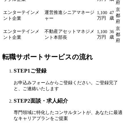
府
京
エンターテインメ
運営推進シニアマネージ
1,100
47
都
万円
歳
ント企業
ャー
府
京
エンターテインメ
不動産アセットマネジメ
1,100
36
都
万円
歳
ント企業
ント本部長
府
転職サポートサービスの流れ
STEP
1
ご登録
お申込みフォームからご登録ください。ご登録完了
と、ご連絡いたします
STEP
2
面談・求人紹介
専門領域に特化したコンサルタントが、あなたに最適
なキャリアプランをご提案