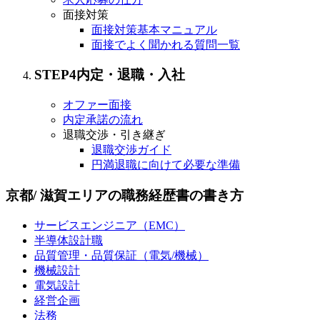
面接対策
面接対策基本マニュアル
面接でよく聞かれる質問一覧
STEP
4
内定・退職・入社
オファー面接
内定承諾の流れ
退職交渉・引き継ぎ
退職交渉ガイド
円満退職に向けて必要な準備
京都/ 滋賀エリアの職務経歴書の書き方
サービスエンジニア（EMC）
半導体設計職
品質管理・品質保証（電気/機械）
機械設計
電気設計
経営企画
法務