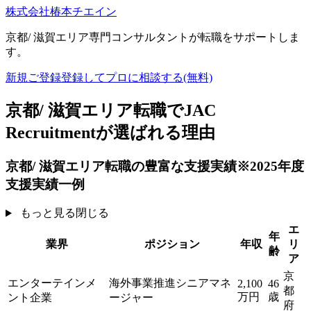
株式会社椿本チエイン
京都/ 滋賀エリア専門コンサルタントが
転職をサポートしま
す。
新規ご登録
登録してプロに相談する
(無料)
京都/ 滋賀エリア転職でJAC
Recruitmentが選ばれる理由
京都/ 滋賀エリア転職の
豊富な支援実績
※2025年度
支援実績一例
もっと見る
閉じる
エ
年
業界
ポジション
年収
リ
齢
ア
京
エンターテインメ
海外事業推進シニアマネ
2,100
46
都
万円
歳
ント企業
ージャー
府