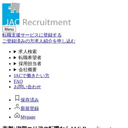
Skip
to
the
content
Menu
転職支援サービスに登録する
ご登録済みの方
求人紹介を申し込む
求人検索
転職希望者
採用担当者
会社概要
JACで働きたい方
FAQ
お問い合わせ
保存済み
新規登録
Mypage