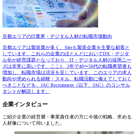
京都エリアのIT業界・デジタル人材の転職市場動向
京都エリアは製造業が多く、SIerも製造企業を主要な顧客と
しています。これらの企業のほとんどにおいてDX・デジタ
ル化が経営課題となっており、IT・デジタル人材の採用ニー
ズは非常に高いです。ここ1、2年で40〜50代の転職希望者も
増加し、転職市場は活況を呈しています。このエリアの求人
動向や求められる経験・スキル、転職活動に備えてしておく
べきことなどを、JAC Recruitment（以下、JAC）のコンサル
タントが解説します。
企業インタビュー
ご紹介企業の経営層・事業責任者の方に今後の戦略、求める
人材像について伺いました。