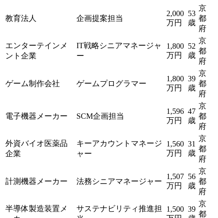
京
2,000
53
教育法人
企画提案担当
都
万円
歳
府
京
エンターテインメ
IT戦略シニアマネージャ
1,800
52
都
万円
歳
ント企業
ー
府
京
1,800
39
ゲーム制作会社
ゲームプログラマー
都
万円
歳
府
京
1,596
47
電子機器メーカー
SCM企画担当
都
万円
歳
府
京
外資バイオ医薬品
キーアカウントマネージ
1,560
31
都
万円
歳
企業
ャー
府
京
1,507
56
計測機器メーカー
法務シニアマネージャー
都
万円
歳
府
京
半導体製造装置メ
サステナビリティ推進担
1,500
39
都