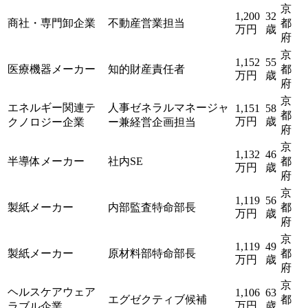
京
1,200
32
商社・専門卸企業
不動産営業担当
都
万円
歳
府
京
1,152
55
医療機器メーカー
知的財産責任者
都
万円
歳
府
京
エネルギー関連テ
人事ゼネラルマネージャ
1,151
58
都
万円
歳
クノロジー企業
ー兼経営企画担当
府
京
1,132
46
半導体メーカー
社内SE
都
万円
歳
府
京
1,119
56
製紙メーカー
内部監査特命部長
都
万円
歳
府
京
1,119
49
製紙メーカー
原材料部特命部長
都
万円
歳
府
京
ヘルスケアウェア
1,106
63
エグゼクティブ候補
都
万円
歳
ラブル企業