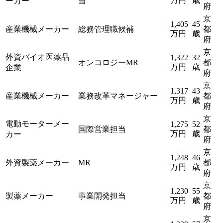
万円
歳
ーカー
当
府
京
1,405
45
産業機械メーカー
総務管理職候補
都
万円
歳
府
京
外資バイオ医薬品
1,322
32
オンコロジーMR
都
万円
歳
企業
府
京
1,317
43
産業機械メーカー
業務改革マネージャー
都
万円
歳
府
京
電動モーターメー
1,275
52
国際営業担当
都
万円
歳
カー
府
京
1,248
46
外資製薬メーカー
MR
都
万円
歳
府
京
1,230
55
製薬メーカー
事業開発担当
都
万円
歳
府
京