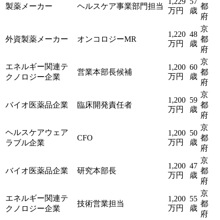
1,229
57
製薬メーカー
ヘルスケア事業部門担当
都
万円
歳
府
京
1,220
48
外資製薬メーカー
オンコロジーMR
都
万円
歳
府
京
エネルギー関連テ
1,200
60
営業本部長候補
都
万円
歳
クノロジー企業
府
京
1,200
59
バイオ医薬品企業
臨床開発責任者
都
万円
歳
府
京
ヘルスケアウェア
1,200
50
CFO
都
万円
歳
ラブル企業
府
京
1,200
47
バイオ医薬品企業
研究本部長
都
万円
歳
府
京
エネルギー関連テ
1,200
55
技術営業担当
都
万円
歳
クノロジー企業
府