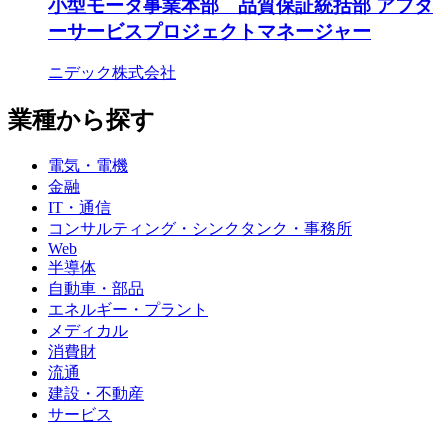
小型モータ事業本部 品質保証統括部 アフタ
ーサービスプロジェクトマネージャー
ニデック株式会社
業種から探す
電気・電機
金融
IT・通信
コンサルティング・シンクタンク・事務所
Web
半導体
自動車・部品
エネルギー・プラント
メディカル
消費財
流通
建設・不動産
サービス