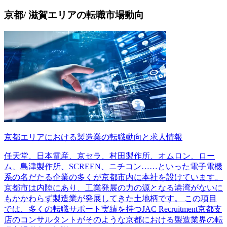
京都/ 滋賀エリアの転職市場動向
京都エリアにおける製造業の転職動向と求人情報
任天堂、日本電産、京セラ、村田製作所、オムロン、ロー
ム、島津製作所、SCREEN、ニチコン……といった電子電機
系の名だたる企業の多くが京都市内に本社を設けています。
京都市は内陸にあり、工業発展の力の源となる港湾がないに
もかかわらず製造業が発展してきた土地柄です。 この項目
では、多くの転職サポート実績を持つJAC Recruitment京都支
店のコンサルタントがそのような京都における製造業界の転