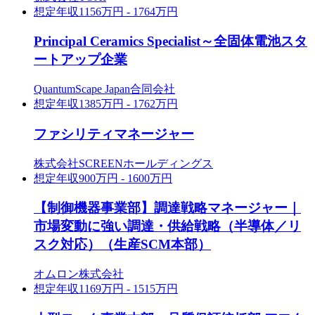
想定年収
1156万円 - 1764万円
Principal Ceramics Specialist～全固体電池スタ
ートアップ企業
QuantumScape Japan合同会社
想定年収
1385万円 - 1762万円
ファシリティマネージャー
株式会社SCREENホールディングス
想定年収
900万円 - 1600万円
【制御機器事業部】調達戦略マネージャー｜
市場変動に強い調達・供給戦略（半導体／リ
スク対応）（生産SCM本部）
オムロン株式会社
想定年収
1169万円 - 1515万円