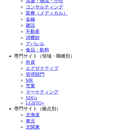
流通・物流・小売
コンサルティング
医療（メディカル）
金融
建設
不動産
消費財
アパレル
食品・飲料
専門サイト（領域・職種別）
外資
エグゼクティブ
管理部門
MR
営業
マーケティング
SDGs
LGBTQ+
専門サイト（拠点別）
北海道
東北
北関東