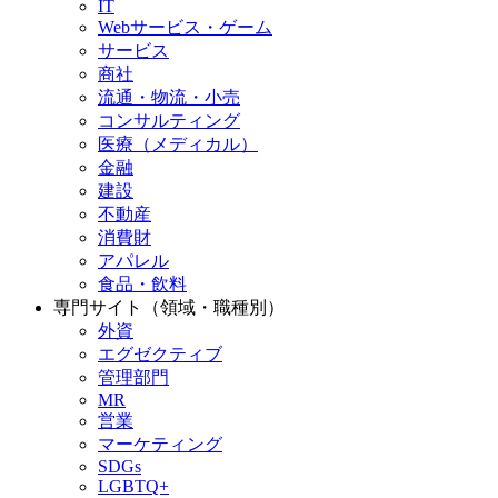
IT
Webサービス・ゲーム
サービス
商社
流通・物流・小売
コンサルティング
医療（メディカル）
金融
建設
不動産
消費財
アパレル
食品・飲料
専門サイト（領域・職種別）
外資
エグゼクティブ
管理部門
MR
営業
マーケティング
SDGs
LGBTQ+