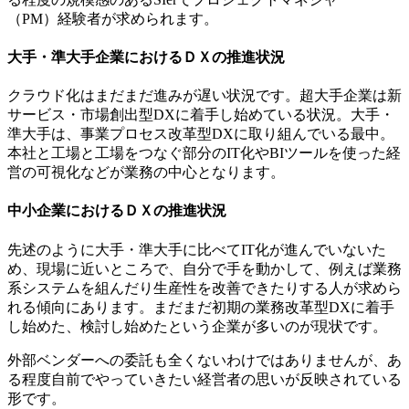
（PM）経験者が求められます。
大手・準大手企業におけるＤＸの推進状況
クラウド化はまだまだ進みが遅い状況です。超大手企業は新
サービス・市場創出型DXに着手し始めている状況。大手・
準大手は、事業プロセス改革型DXに取り組んでいる最中。
本社と工場と工場をつなぐ部分のIT化やBIツールを使った経
営の可視化などが業務の中心となります。
中小企業におけるＤＸの推進状況
先述のように大手・準大手に比べてIT化が進んでいないた
め、現場に近いところで、自分で手を動かして、例えば業務
系システムを組んだり生産性を改善できたりする人が求めら
れる傾向にあります。まだまだ初期の業務改革型DXに着手
し始めた、検討し始めたという企業が多いのが現状です。
外部ベンダーへの委託も全くないわけではありませんが、あ
る程度自前でやっていきたい経営者の思いが反映されている
形です。