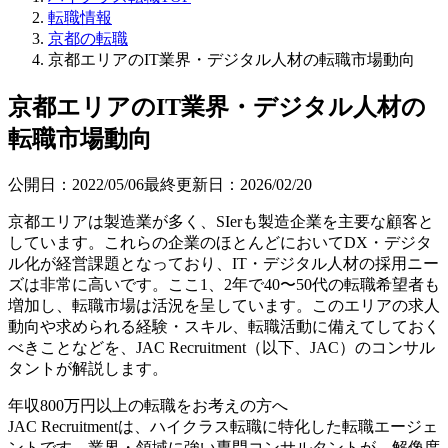
転職情報
京都の転職
京都エリアのIT業界・デジタル人材の転職市場動向
京都エリアのIT業界・デジタル人材の
転職市場動向
公開日：
2022/05/06
最終更新日：
2026/02/20
京都エリアは製造業が多く、SIerも製造企業を主要な顧客と
しています。これらの企業のほとんどにおいてDX・デジタ
ル化が経営課題となっており、IT・デジタル人材の採用ニー
ズは非常に高いです。ここ1、2年で40〜50代の転職希望者も
増加し、転職市場は活況を呈しています。このエリアの求人
動向や求められる経験・スキル、転職活動に備えてしておく
べきことなどを、JAC Recruitment（以下、JAC）のコンサル
タントが解説します。
年収800万円以上の転職を
お考えの方へ
JAC Recruitmentは、ハイクラス転職に特化した転職エージェ
ントです。
業界・領域に強い専門コンサルタントが、解像度