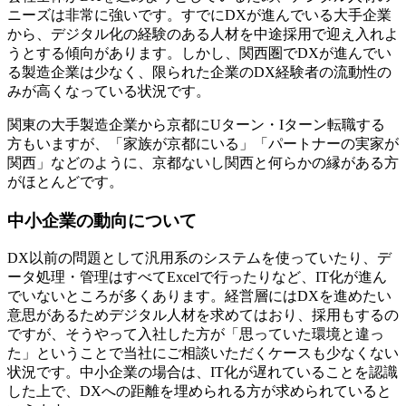
ニーズは非常に強いです。すでにDXが進んでいる大手企業
から、デジタル化の経験のある人材を中途採用で迎え入れよ
うとする傾向があります。しかし、関西圏でDXが進んでい
る製造企業は少なく、限られた企業のDX経験者の流動性の
みが高くなっている状況です。
関東の大手製造企業から京都にUターン・Iターン転職する
方もいますが、「家族が京都にいる」「パートナーの実家が
関西」などのように、京都ないし関西と何らかの縁がある方
がほとんどです。
中小企業の動向について
DX以前の問題として汎用系のシステムを使っていたり、デ
ータ処理・管理はすべてExcelで行ったりなど、IT化が進ん
でいないところが多くあります。経営層にはDXを進めたい
意思があるためデジタル人材を求めてはおり、採用もするの
ですが、そうやって入社した方が「思っていた環境と違っ
た」ということで当社にご相談いただくケースも少なくない
状況です。中小企業の場合は、IT化が遅れていることを認識
した上で、DXへの距離を埋められる方が求められていると