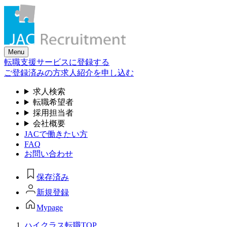
Skip
to
the
content
Menu
転職支援サービスに登録する
ご登録済みの方
求人紹介を申し込む
求人検索
転職希望者
採用担当者
会社概要
JACで働きたい方
FAQ
お問い合わせ
保存済み
新規登録
Mypage
ハイクラス転職TOP