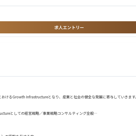
実務経験をお持ちの皆様
ライアントの開拓、既存クライアント内での継続・拡大や横展開の提案を行う
、
ントとメンバー）を行う
求人エントリー
ける一定の役割を担う（入社時～入社後要相談）
チームメンバーと連携しながら、現場でのクライアントのカウンターパートとしてPJの推
持っている方
がら取り組める方
新
ムの立上げや拡大に興味がある方
支援
・構築
研鑽できる方（Growth mindset）
定及び実装支援
向けた基幹系刷新
通じた事業収益性・投資判断の高度化支援
おけるGrowth Infrastructureとなり、産業と社会の健全な発展に寄与していきます
び経営管理強化
rastructureとしての経営戦略／事業戦略コンサルティング全般
同PJ体制を組成