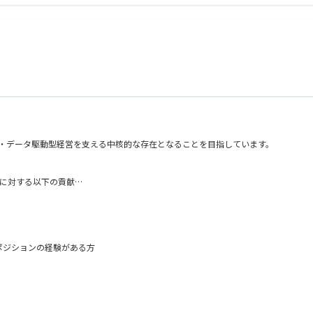
進められる方
利益化できるか」で考えられる方
れる方
られる方
方
アントのAI・データ駆動型経営を支える中核的な存在となることを目指しています。
トに対する以下の貢献
KPIへの落とし込み
管理の刷新。データ利活用の業務化。
タの取り込み。AI＋データ分析基盤の構築
ポジションの経験がある方
来の海外輸出）
いて、経営管理・FP&A領域の戦略コンサルティングに従事されてこられた皆様
発的な動き”が積極的に評価されるが、基本的には、D/SMupは複数案件同時並行でのセ
てこられた皆様
クノロジーの活用も重要な要素となる。
わってこられた皆様