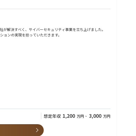
社が解決すべく、サイバーセキュリティ事業を立ち上げました。
ションの実現を担っていただきます。
・ミドルウェアセキュリティ設計支援 等
入前提の検知・対応力が競争力を左右。
が必要。
理テーマへ。
1,200
3,000
想定年収
万円
~
万円