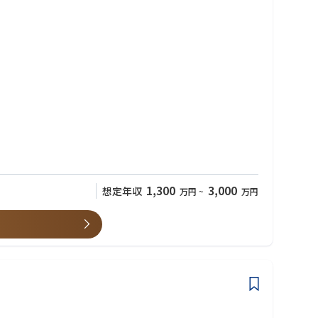
。
ているか・クライアントを依存させていないか疑問に思われるような
た領域までの支援による、新しい実行/オペレーション変革コンサル
1,300
3,000
想定年収
万円
~
万円