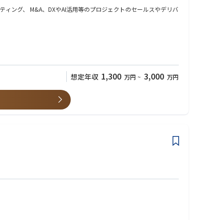
ング、 M&A、DXやAI活用等のプロジェクトのセールスやデリバ
1,300
3,000
想定年収
万円
~
万円
進や主要成果物の作成を担う