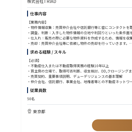
株式会社TRIAD
仕事内容
【業務内容】
・物件情報収集：売買仲介会社や信託銀行等と密にコンタクトを
・調査、判断：入手した物件情報の立地や利回りといった条件面
・仕入れ：販売の際に必要な物件資料を作成するため、情報を収
・売却：売買仲介会社等に依頼し物件の売却を行っていきます。
求める経験 / スキル
【魅力】
■社風
【必須】
組織がフラットで経営陣や上司との距離も近く、自身の考えや意
・不動産仕入または不動産取得実務の経験10年以上
また、1人1人の社員が裁量を持って自由に仕事を進められる環境
・買主側の立場で、取得可否判断、収支検討、DD,クロージング
・売買契約、重要事項説明、デューデリジェンスの基本理解
■働き方
・仲介会社、信託銀行、事業会社、地権者等との不動産ネットワ
年休128日、土日祝休み、残業月20時間以内と非常に働きやすい
・10億円以上の不動産売買または取得案件の取り扱い経験
従業員数
また、社員のほとんどが私服で勤務をしております。
・収支、出口、リスクを踏まえ、事業性を自ら判断できる方
会社として時差出勤を推奨しており、出社時間や退社時間は柔軟
50名
残業もほぼなく休日もしっかりと取れ、離職率も低く、好待遇な
【歓迎】
・都心部不動産の取得経験
東京都
■当職種について
・権利調整、立ち退き、借地底地、区分集約、再開発、バリュー
当職種の社員の平均年収は4,082万円です（※インセンティブを
・一棟収益不動産、開発用地、ホテル、商業施設、オフィス等の
経験年数や年齢に関わらず、成果に応じて評価される仕組みとな
・自ら新規情報ルートを開拓し、仕入れ実績につなげた経験
また当職種に業務従事する社員の平均年齢は38歳で、若手から中
・宅地建物取引士資格