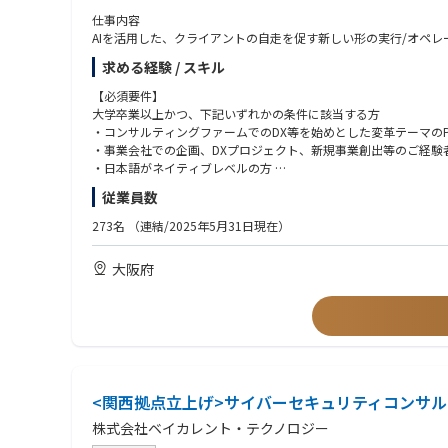
仕事内容
AIを活用した、クライアントの自走を促す新しい形の実行/オペ
Management Consultingでは、従来の“伴走支援”と
求める経験 / スキル
現在コンサルティング業界では“コンサルティング”と銘打ちな
支援スタイルが増えつつあります。
【必須要件】
我々の実行支援は、あくまでクライアントの自走化を目的とし、A
大学卒業以上かつ、下記いずれかの条件に該当する方
ティングを実施しています。
・コンサルティングファームでのDX等を始めとした変革テーマのP
・事業会社での企画、DXプロジェクト、新規事業創出等のご経験
チームとしても 「たのしいコンサル 」をキーワードに、働きや
・日本語がネイティブレベルの方
・「PMOや業務代替がやりたかったわけではない/以前ほど自分
従業員数
→実行支援＋AI化で、自身が作り上げた仕組みを“アセット”とし
【求める人物像】
・「純粋にクライアントに向き合いたいのに売上・稼働へのプレ
・今よりもう一段スキルアップや達成感を味わいたい方
273名
（連結/2025年5月31日現在）
→営業とコンサル機能を分離したチーミングにより、プロジェ
・成長中のファームで新サービス、新組織を拡大していきたい方
・「今の待遇に満足しているが、このままでいいか不安・身動き
・事業やクライアントの業界に愛着や愛情を持っている方
大阪府
→待遇を維持/向上させつつ、AI・変革ノウハウを身に着け、今
・知的好奇心・知的タフネスがあり、自ら積極的に物事を推進/自
<関西拠点立上げ>サイバーセキュリティコンサ
株式会社ベイカレント・テクノロジー