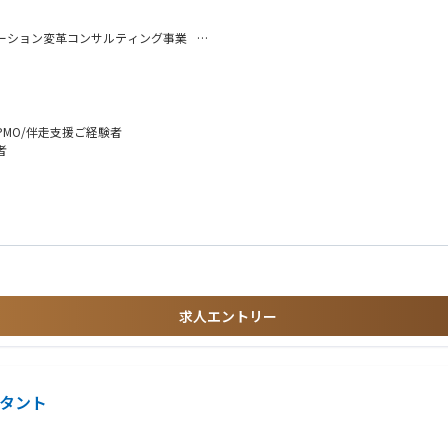
レーション変革コンサルティング事業
は異なり、クライアントの自走を志向したサポートを実施し、価値を創出することを目指します
がらも、クライアントの業務代替や管理業務に終始し、本当に価値がある支援となっ
Iの活用による業務の効率化・高度化や採用支援といった、従来では踏み込まなかっ
MO/伴走支援ご経験者
者
すく成長も両立できる仕組みを整えています。
の成長を実感できない」
て残すことで得られる価値貢 献と、今後必須になる“AIの業務適応”スキル獲得
ッシャーがノイズ…」
クトにフォーカス
が取れない…」
後の強みを獲得
己研鑽できる方
求人エントリー
ルタント