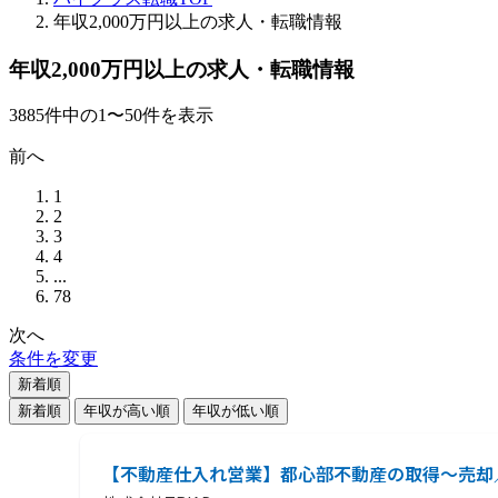
年収2,000万円以上の求人・転職情報
年収2,000万円以上の求人・転職情報
3885
件
中の
1
〜
50
件を表示
前へ
1
2
3
4
...
78
次へ
条件を変更
新着順
新着順
年収が高い順
年収が低い順
【不動産仕入れ営業】都心部不動産の取得～売却／