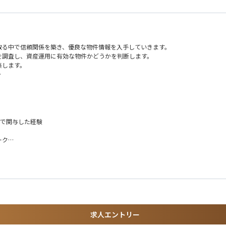
取る中で信頼関係を築き、優良な物件情報を入手していきます。
を調査し、資産運用に有効な物件かどうかを判断します。
集します。
見を積極的に発信できる環境のため、やりがいを感じやすいです。
です。
まで関与した経験
ーク
環境です。
に調整できます。
環境です。
アップ案件の経験
含む平均年収です）
取得経験
っており、ご自身のスキルや実績に応じた報酬を得ることができます。
求人エントリー
堅まで幅広い世代の社員が活躍しております。