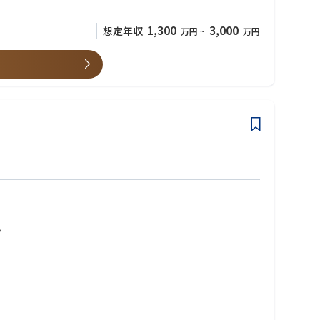
1,300
3,000
想定年収
万円
~
万円
進や主要成果物の作成を担う
。