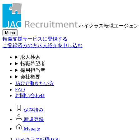
ハイクラス転職
エージェン
Menu
転職支援サービスに登録する
ご登録済みの方
求人紹介を申し込む
求人検索
転職希望者
採用担当者
会社概要
JACで働きたい方
FAQ
お問い合わせ
保存済み
新規登録
Mypage
ハイクラス転職TOP