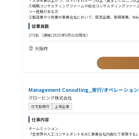
・大学卒業以上かつ、以下いずれか一つ以上（望ましくは二つ以
・Thought LeadershipとしてのInsightの発信・動的平
①戦略コンサルティングファームや総合コンサルティングファーム
リー経験がある方
【Director／Senior Manager】
②製造業や小売業の事業会社において、経営企画、新規事業、M&A、
・セリング：Pupと連携し、新たなオファリングの開発、新規ク
③IT大手、SIer、AIスタートアップ等で、大規模システム導入やD
従業員数
・デリバリ：多くの場合、複数のクライアントやPJを同時に持ち
・日本の製造業や小売業の将来に関し危機感や使命感を持ち、自
・チーミング：Partnerに向けて、自身のチーム組成（クライア
・日本語ネイティブレベルの方
273名
（連結/2025年5月31日現在）
・その他：リーダシップロールとして、Globe-ingの経営にお
【歓迎/WANT】
大阪府
【Manager】
・ビジネス英語（※英語中心のPJも有り）
･基本的に一つのPJに100%アサインとなり、D/SMupやPJ
・普通自動車運転免許（特に、Autoの場合）
・状況に応じ、提案活動に参加する
【求める人物像】
【コンサルティング案件のご紹介（一例）】
・Auto&Productという新しいインダストリー・チームの立上
・大手自動車会社の​全社AI戦略策定/実装
・インダストリーの再定義を行い、新しいインダストリー創出や
・大手自動車会社の製造領域AI戦略～モデル開発
・製造業や小売業のインダストリー、クライアントやその製品・
・大手自動車会社の経営統合シナジー検討
Management Consulting_実行/オペレーシ
・自身の変化や成長を楽しめる方（Enjoy working）
・大手自動車会社のグローバル品質におけるDX/AI戦略策定
・知的好奇心・知的タフネスがあり、自発的・積極的に物事を推進／自己
グロービング株式会社
・大手自動車会社のR&Dリソースマネジメント戦略策定
・将来の事業家・起業家・経営者を目指したい方（人材輩出）
・大手製薬会社のグローバルDX(変革CxOオフィス)
在宅勤務可
上場企業
・大手電機会社の新規事業創出 他多数
仕事内容
チームミッション
『全世界の人工コンサルタントをAIと事業会社内製化で実現する』