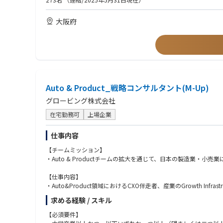
・公認会計士資格をお持ちの皆様、事業会社の財務経理部門での
【Director／Senior Manager】
大阪府
・セリング：Pupと連携し、新たなオファリングの開発、新規ク
【歓迎/WANT】
・デリバリ：多くの場合、複数のクライアントやPJを同時に持ち
・外資系戦略コンサルティングファームでのトップパフォーマー
・チーミング：Partnerに向けて、自身のチーム組成（クライア
・会計領域のグローバルプロジェクト経験者
・その他：リーダシップロールとして、Globe-ingの経営にお
【求める人物像】
【Manager】
・AI＆データ駆動型経営の社会実装に本気でチャレンジしたい方
･基本的に一つのPJに100%アサインとなり、D/SMupやPJ
・FP領域にとどまらず、事業戦略やDXなど連携する領域に関心を
・状況に応じ、提案活動に参加する
Auto & Product_戦略コンサルタント(M-Up)
・一緒にFPチームを立ち上げ、成長していく意欲をお持ちの方
・チームワーカーであり、GLBの他チームとのコラボを楽しみな
グロービング株式会社
コンサルティング案件のご紹介（一例）
・クライアント愛に溢れ、クライアントのために全力投球する方
・大手素材会社における経営KPI定義と見える化に向けた基幹系刷
・Finance Performanceという新しいファンクション・チー
在宅勤務可
上場企業
・大手製薬会社におけるデータ駆動型経営に向けた戦略策定/実行
・自身の変化や成長を楽しめる方（Enjoy working）
・大手美容機器会社における経営KPI定義、経営基盤・基幹系刷新
・知的好奇心・知的タフネスがあり、自発的・積極的に物事を推進／自己
仕事内容
・自動車部品製造会社におけるデータ駆動型経営の戦略・構想策
・将来の事業家・起業家・経営者を目指したい方（人材輩出）
・大手専門商社における利益構造の見える化と経営KPI再設計に
【チームミッション】
・大手自動車部品製造会社における経営管理体系・KPI再設計を
・Auto & Productチームの拡大を通じて、日本の製造業・小売業に
・大手製造コングロマリットにおける事業経営状況の可視化およ
【仕事内容】
・Auto&Product領域におけるCXO伴走者、産業のGrowth Inf
- 最上流の戦略策定からその具体化、実行・実装までを実現
求める経験 / スキル
- アジェンダに応じて他の専門チームやAI事業本部等と連携して共
・JI（Joint Initiatve）としてのクライアントとの共同事業
【必須要件】
・PI（Principal Investment）の投資先企業のCXO等派遣