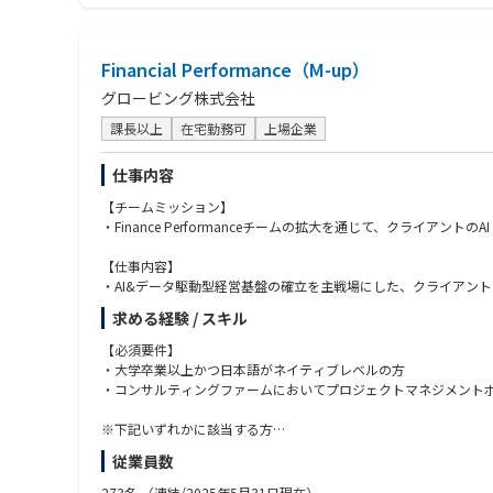
【求める人物像】
・自ら案件を探し、情報を取りに行ける方
Financial Performance（M-up）
・物件情報を受け取るだけでなく、案件化・事業化まで主体的に
・不動産を「買えるか／買えないか」だけでなく、「どうすれば
グロービング株式会社
・社内外の関係者を巻き込み、クロージングまで粘り強く進めら
・収支、リスク、出口を踏まえて冷静に判断できる方
課長以上
在宅勤務可
上場企業
・アセットタイプにこだわらず、ビジネスチャンスを十何位捉え
・裁量の大きい環境で、自ら成果を出すことにやりがいを感じる
仕事内容
【チームミッション】
・Finance Performanceチームの拡大を通じて、クライ
【仕事内容】
・AI&データ駆動型経営基盤の確立を主戦場にした、クライアン
経営管理/KPI：KPIを用いた経営課題の可視化。経営/事業戦略の
求める経験 / スキル
データ分析：データ分析ケイパビリティの獲得。管理会計、予実
データ分析基盤：構造化データ/非構造化データの統合、外部デー
【必須要件】
・JI（Joint Initiatve）としてのクライアントとの共同事業
・大学卒業以上かつ日本語がネイティブレベルの方
・PI（Principal Investment）の投資先企業のCXO等派遣
・コンサルティングファームにおいてプロジェクトマネジメント
・CFOアジェンダにおけるInsightの発信
・動的平衡マネジメントの開発（オファリング化~PJでの実践~将
※下記いずれかに該当する方
・大手外資ファーム（MBB、アクセンチュア、Big4など）にお
従業員数
Globe-ingでは、それぞれの職位において”ランクを超えた自
・財務会計/管理会計領域のERP/BI導入のプロジェクトに関わっ
が中心的な動き方となる。また、今後はPJにおける生成AI等のテ
・経営管理・FP＆A領域のデータ分析/AI活用のプロジェクトに関
273名
（連結/2025年5月31日現在）