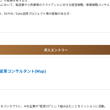
上）の経験を有する方
衡マネジメントの開発（オファリング化~PJでの実践~将来の海外輸出）
において、製造業や小売業等のクライアントに対する経営戦略／事業戦略コンサルティ
DXやAI／Data活用プロジェクト等の経験がある方
ライアントの開拓、既存クライアント内での継続・拡大や横展開の提案を行う
X、AI／Data活用プロジェクト等の経験がある方
、
分ゴトとして志高くクライアントの変革に伴走できる方
ントとメンバー）を行う
ける一定の役割を担う（入社時～入社後要相談）
チームメンバーと連携しながら、現場でのクライアントのカウンターパートとしてPJの推
求人エントリー
げや拡大に興味がある方
インダストリー・コンバージェンスに興味がある方
サービスに対する愛着や愛情、深い造形をお持ちの方
ョン変革コンサルタント(Mup)
研鑽できる方（Growth mindset）
をコンセプトに、AIを企業の“経営OS”として組み込むことをミッションに活動。