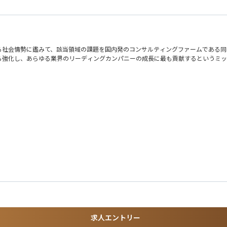
る社会情勢に鑑みて、該当領域の課題を国内発のコンサルティングファームである同
ら強化し、あらゆる業界のリーディングカンパニーの成長に最も貢献するというミッ
の把握から戦略構築、実行支援までのご支援を一気通貫で行っていただきます。
ティリスクの可視化、脆弱性診断・ペネトレーションテスト・TLTP実施 等
現ロードマップの策定 等
ッドチーム演習の実行、IR/CSIRT/SOC運用、ネットワーク・クラウド・OS
、生成AIの悪用により攻撃は低コスト・高頻度化。単体製品では限界があり、侵
ID/権限、ログ、設定不備を起点とするリスクが増大。技術とガバナンスの再設計
る資格保有
示厳格化により、実施内容と水準を説明できる体制が不可欠。セキュリティは経営管
ントに関する資格保有
C運用が疲弊。プロセス・自動化・組織設計を含む運用モデル刷新が急務。
備の支援経験
求人エントリー
再発防止までをBCP/DRと統合。