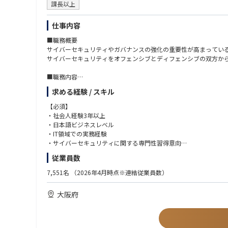
課長以上
仕事内容
■職務概要
サイバーセキュリティやガバナンスの強化の重要性が高まってい
サイバーセキュリティをオフェンシブとディフェンシブの双方か
■職務内容
クライアントが直面する、サイバーセキュリティに関するリスク
求める経験 / スキル
■プロジェクト事例
【必須】
リスク把握・評価：セキュリティ・リスクアセスメント、セキュリ
・社会人経験3年以上
セキュリティ戦略立案： セキュリティ高度化施策の企画、戦略実
・日本語ビジネスレベル
セキュリティ強化・運用・改善支援：セキュリティガバナンス強化、レ
・IT領域での実務経験
・サイバーセキュリティに関する専門性習得意向
■サイバーセキュリティ業界：現状の課題と今後の展望
従業員数
【現状の課題】
【歓迎】
・攻撃の高度化・産業化：ランサムウェアやサプライチェーン攻撃
・EH/CISSP/OSCP/OSWE/CRTO/GPEN/CCSP/
7,551名
（2026年4月時点※連結従業員数）
・クラウド前提で統制が不足：境界型防御だけでは不十分となり、
・AWS Security/CCNP Security 等サイバーセキュリティに関す
・規制/顧客要求で説明責任が拡大：規制対応や取引先要求、開
・CISA/CISM/CRISC 等情報セキュリティやITリスクマネジメ
大阪府
・人材不足と運用疲弊：アラート過多、ツール乱立、属人化でSO
・サイバーセキュリティ戦略・ポリシー策定やガバナンス体制整
・セキュリティ製品の導入・運用経験、CSIRT/SOC業務の経験
【今後の展望（成長領域）
・侵入前提のレジリエンス設計：防御に加え、侵害時の判断・復旧・