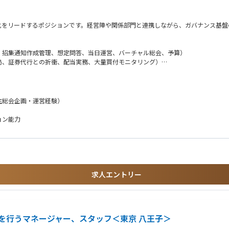
ド光」の極限性能向上に直接コミットできます。あなたが生み出したブレイクスルー
化をリードするポジションです。経営陣や関係部門と連携しながら、ガバナンス基盤
える方
欲がある方
ジェクトの推進まで大きな裁量を持って取り組めます。
、招集通知作成管理、想定問答、当日運営、バーチャル総会、予算）
局、証券代行との折衝、配当実務、大量買付モニタリング）
ータの最先端の研究者が集まっています。ハード・ソフト・理論の精鋭と日常的に議
の議決権行使動向分析等）
）の整備・改訂
方
X推進等を通じて組織力をリード）
等）
主総会企画・運営経験）
の産業や社会の課題解決を目指しています。
達できなかった計算能力や効率を提供し、物流、金融、医療など幅広い分野に変革を
での研究期間を含む）
ョン能力
ャリストとともに、新しい世界を切り開きませんか？
題抽出・解決までを自律的に遂行できる能力
イメント経験
ワークアナライザ等）の操作・評価経験
求人エントリー
ュニケーションができるレベル
援を行うマネージャー、スタッフ＜東京 八王子＞
関する知見・経験