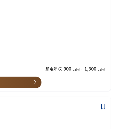
す。
内試作や大学等との共同研究を通じて次世代の材料プラットフォー
いただきます。スクイーズド光は私達が開発する光量子コンピュータ実
900
1,300
想定年収
万円
~
万円
発揮することが期待されます。
、論文執筆、学会発表）を遂行できる方
構築・評価