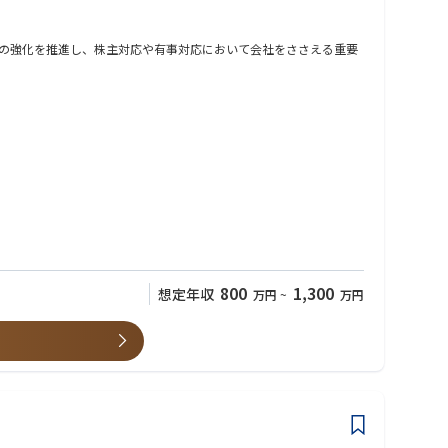
が、そのままシステム全体の性能向上、ひいては次世代コンピュー
の強化を推進し、株主対応や有事対応において会社をささえる重要
論し、専門性を互いに高め合える環境です。
もたらすことを目指しています。
800
1,300
想定年収
万円
~
万円