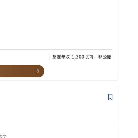
1,300
想定年収
非公開
万円
~
きく貢献できます。
。
、デバイス評価、実証実験などの業務全般 主体的に取り組むことが
します。