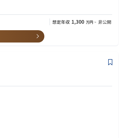
1,300
想定年収
非公開
万円
~
もたらすことを目指しています。
FTQCなど）