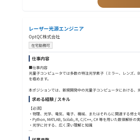
◆歓迎条件
・社外委員会活動での委員経験者（JEITA、NECA、JEMIMA、カ
◆業界動向と自社事業の特徴
・環境法規制にかかるロビー活動の経験者
リレーメーカーとして培った技術力、品質とブランドを武器に、
・ISO14001管理業務経験者、或いはISO9001の監査業務経験者
などの注力取り組みにより事業成長を目指す。
・ISO14001やISO9001の審査員及び準審査員資格保有者
レーザー光源エンジニア
・技術師補資格（領域：化学、応用理学（物理及び化学）、経営
・化学物質管理師補
OptQC株式会社
・QC検定２級以上
在宅勤務可
◆歓迎する人物像
・業務遂行だけではなく人の繋がりを大事にできる人
仕事内容
・自律的に業務計画管理を行えコミュニケーション力がある方
■仕事内容
・物怖じせず議論し、行動力のある人材
光量子コンピュータでは多数の特注光学素子（ミラー、レンズ、
を極めます。
◆使用する開発言語・ソフト・装置/機器等
・MS-Excel、Word、Powerpoint、Outlookなど
本ポジションでは、新規開発中の光量子コンピュータにおける、
・chemSHERPA、IMDS、BOMcheck、IPC-1752の知識があれば
に挑戦的なポジションとなります。
求める経験 / スキル
そのため、光学及びそれに付随する機械系の広範な知識と解析ス
【必須】
・物理、光学、電気、電子、機械、またはそれらに関連する修士
※経験やスキルに応じて、以下の役割を中心にお任せします
・Python, MATLAB, Scilab, R, C/C++, C# 等を用いた数
・光学に対する、広く深い理解と知識
1. 光量子コンピューター用ソフトウェア環境整備
・既存の光学ソフトウェア（Zemax, Code V, LightT
【歓迎】
従業員数