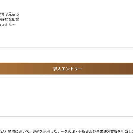
ェア・コンパイラなど）
は修了見込み
基礎的な知識
ズムの実装および実装の効率化の方法の探求
のスキル
ます。
ュータの実現」へ、光量子コンピュータを作るのではなく役立てるという立場から大
り、量子情報理論と物理を探求しながら新たな発想で未解決問題に挑戦していきます
求人エントリー
最先端の知識と量子技術を深く身につけることができます。
験
集積回路（PIC）プラットフォームの研究開発に幅広く携わっていただきます。
ICの一連の開発を推進していただきます。これには、回路設計、テープアウトの実行
る方
、柔軟な思考力と幅広い技術的専門知識が重視されます。
機での実装の研究の両方に挑戦したい方
alytics（BSA）領域において、SAPを活用したデータ管理・分析および事業運営支援を担当