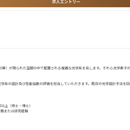
求人エントリー
テ8,9連絡会、日機輸、その他）
産業機器業界の顧客から高い信頼を得ている。商品および販売ネットワーク、顧客基
工学（生産・物流マネジメント）、環境（環境影響評価））
BS等）が限られた空間の中で配置される複雑な光学系を有します。それら光学素子
光学系の設計及び性能指数の評価を担当していただきます。既存の光学設計手法を回
なおよい
キルをお持ちの方を歓迎します。
号以上（修士・博士）
値解析の実務または研究経験
ools等）の枠組みを超えた、光量子コンピューター用光学系ソフトウェアの整備とそれを用い