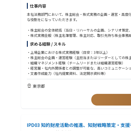
当社が開発する光量子コンピュータの心臓部である「スクイーズ
仕事内容
タの実現に直結するやりがいを感じられます。
■フィットする方
本社法務部門において、株主総会・株式実務の企画・運営・高度
・ハードウェアを原理レベルから理解し、技術と理論の両輪を扱
・高い研究裁量:
な役割をになっていただきます。
・自らの専門領域に関する知識を持ちつつ、多方面への挑戦に意
前人未到の技術課題に対し、手法の選定から実験系の設計・プロ
・社内・社外の様々な人・企業と新たな価値を創造したい方
・株主総会の全体統括（当日・リハーサルの企画、シナリオ策定
・トップレベルの共創環境:
・株式実務全般（株主名簿管理、株主対応、取引先持ち株会事務
東大発スタートアップである当社には、世界中から量子コンピュ
・アクティビスト・機関投資家対応（株主構成分析、機関投資家
【Fundamental Unit】
求める経験 / スキル
・社用印章管理、社内規程（社用印章管理規程、株式関連規程等
■必須
・稟議システムの管理・運営
・学位：以下のいずれかの分野で修士もしくは博士号を取得した
・上場企業における株式実務経験（目安：3年以上）
■アピールポイント
・チームマネジメント（5名～6名規模。業務改善、人材育成、D
- 光学（レーザー、非線形光学、スクイーズド光、重力波干渉計
・株主総会の企画・運営経験（主担当またはリーダーとしての株
OptQC株式会社は、光量子コンピュータ技術を実用化し、世界
- 量子（量子情報物理、量子光学等）
・組織マネジメント経験（チームリードまたは組織運営経験）
光を利用した次世代量子技術により、従来のコンピュータでは到
・研究実務経験：3年以上の実験系での研究実務経験（博士課程
・経営層・社内外関係者との調整が可能な、高いコミュニケーシ
光の力を最大限に引き出すため、光学や量子、通信技術のスペシ
・通常は週2日程度のリモートワークとなります。
・自律的な実験遂行力：量子光学実験系の設計、構築、測定、課
・文書作成能力（社内提案資料、法定開示資料等）
・株主総会の準備のための繁忙期は原則として出社となります。
・技術スキル：
東京都
- 自由空間およびファイバー光学系の光学素子の取り扱い・アラ
- 非線形光学（PPLN等）に関する基礎知識・実験経験
- 計測機器（オシロスコープ、スペクトラムアナライザ、ネット
・英語力：他の研究者や量子コンピュータ専門家との円滑なコミ
■歓迎
IPD03 知的財産活動の推進、知財戦略策定・支
・第一著者での査読付き学術論文の執筆経験
・スクイーズド光を用いた研究、または連続量（CV）量子計算に