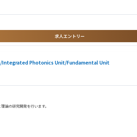
る機械公差解析及び光学感度解析の経験
ルロ法を用いた公差解析・性能シミュレーションの経験
ーション
の経験のみでも大いに歓迎）
案の検討
心
求人エントリー
主体的に策定・推進できるコミュニケーション能力
物理現象に基づいた解析・設計が可能な方
の産業や社会の課題解決を目指しています。
達できなかった計算能力や効率を提供し、物流、金融、医療など幅広い分野に変革を
grated Photonics Unit/Fundamental Unit
ャリストとともに、新しい世界を切り開きませんか？
と理論の研究開発を行います。
・研究（一例：量子機械学習、QAOA、最適化問題、量子通信、光通信、量子化学、