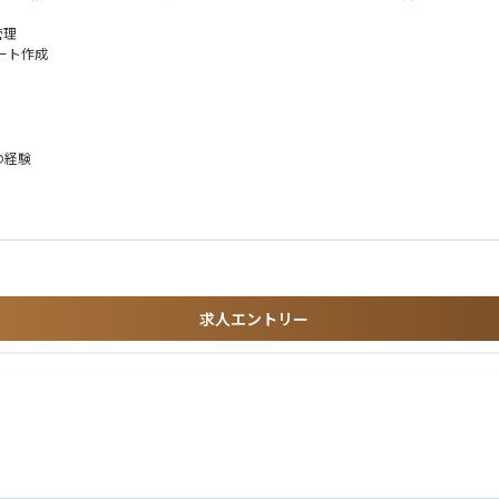
ドリサービスと共同研究パートナーの設備を組み合わせて実施します。
立てたい方
管理
ート作成
を形にする自由と、多様な技術に挑める環境があります。
ハウスでのフォトニックチップ評価まで、一連のプロセスに深く関わることができま
方
新たな回路アンプリケーションの開発という手応えのある課題に取り組む一方で、社
の経験
ュニケーションができるレベル
の基礎知識
実務経験
源とした自由空間スクイーズド光の高純度化及び測定の高精度化に関する研究を主導して
レーションに使用されるツールや原理に関する基礎的な理解
能を飛躍的に向上させる中核的な役割を果たします。
フォトニクスにおける実証・評価経験
ション
において、独創的なアイデアと高度な実験スキル及びプロジェクトマネジメント力を
ォトダイオード、ホモダイン測定器、エッジカプラー）
求人エントリー
に付帯する業務（先行研究のリサーチ、研究テーマの立案、企業との調整や物品選定
と解消に向けた要件定義、また原理実証のためのシステム全体の設計および実験系の
イズ）の解析、低ノイズ化・高精度化に向けたアプローチの立案と実行
験の推進
びジュニアメンバーの技術指導・メンタリング