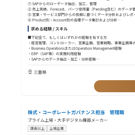
・製造および試作: デバイスの製造および試作は、商用ファウン
① SAPからのローデータ抽出、加工、管理
・光量子コンピュータ実機を通して自身のアイディアを社会に役
② 売上実績、Forecast、パーツ使用量（Pending含む）のデータ
＜やりがい・魅力＞
③ 営業・サービス部門からの依頼に基づくデータ分析およびレポ
研究重視のチームである集積フォトニクス部門には、アイディア
④ Product別・Account別の各種データ集計および分析
【Integrated Photonics Unit】
⑤ データを経営判断や事業戦略に活用できる形へ整理・可視化
■必須
求める経験 / スキル
ここでは、回路設計や大手ファウンドリへのテープアウト、イン
・学位：以下のいずれかの分野で修士もしくは博士号を取得した
- 光学（レーザー、光集積回路、非線形光学、光通信）
■下記全て、もしくはいずれかの経験を有する方
私たちは、成熟した集積フォトニクスプラットフォームを用いた
- 量子（量子情報理論、量子情報物理、量子光学）
・経営管理、コントローラー、営業企画、営業戦略、事業企画等
ムの開拓にも果敢に挑んでいます。
・英語力：他の研究者や量子コンピュータ専門家との円滑なコミ
・Business OperationsまたはOperation Management経験
・ERP（SAP等）の実務利用経験
・光集積回路の基本的なプラットフォーム（Si、SiN、LNなど）
・SAPからのデータ抽出・加工・分析経験
【Fundamental Unit】
・3年以上（修士・博士課程の研究を含む）の光集積回路に関する
・Excelスキル（VLOOKUP、PivotTable、データ集計分析）
Fundamentalユニットの一員として、PPLN導波路を光
・FDTD法やFEMソルバーなど、光集積回路の設計およびシミュ
・KPI管理、Forecast作成経験
三重県
現の鍵となる根源的なリソース光であり、本研究はシステムの性
・ADSやHFSSなどを用いたモデリング経験、および高速高周波
・データ分析を活用した業務改善経験
・線形光学および非線形光学の現象の理解および数値シミュレー
・関係者との調整・折衝経験
本ポジションでは単なる実験の遂行にとどまらず、量子光学実験
・PDKなどを用いた以下の素子の設計経験（干渉計、変調器、フ
・日本語：ネイティブレベル
・研究開発のプロジェクトを自立的に遂行することができ、それ
・英語：ビジネスレベル（Speaking必須）
＜具体的な業務例＞
・スクイーズド光の高純度化に向けた物理的ボトルネックの特定
■歓迎
・ホモダイン測定系における各種ノイズ源（光学・電気・環境ノ
・第一著者で論文を執筆した経験
・最新の学術論文リサーチに基づく新規実験手法の提案と実証実
株式・コーポレートガバナンス担当 管理職
・実験・理論の両方の研究経験
・実験チーム内の技術的な方向性の議論への積極的な参画、およ
・日常会話レベルの日本語力
プライム上場・大手デジタル機器メーカー
・量子コンピュータ関連企業での勤務経験
＜やりがい・魅力＞
課長以上
上場企業
・スクイーズド光を用いた研究経験
・光量子コンピュータのコア技術の創出:
・連続量量子計算に関する知識