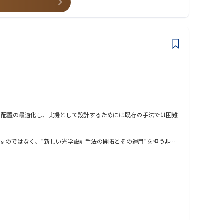
盤を基に、新商品投入、商品供給力強化、新規顧客獲得、販路拡大
の配置の最適化し、実機として設計するためには既存の手法では困難
すのではなく、”新しい光学設計手法の開拓とその運用”を担う非常
た光学系の詳細設計