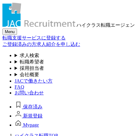
ハイクラス転職
エージェン
Menu
転職支援サービスに登録する
ご登録済みの方
求人紹介を申し込む
求人検索
転職希望者
採用担当者
会社概要
JACで働きたい方
FAQ
お問い合わせ
保存済み
新規登録
Mypage
ハイクラス転職TOP