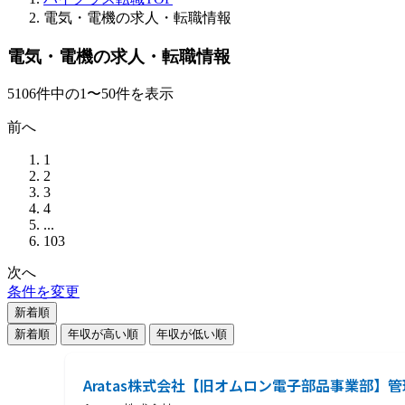
電気・電機の求人・転職情報
電気・電機の求人・転職情報
5106
件
中の
1
〜
50
件を表示
前へ
1
2
3
4
...
103
次へ
条件を変更
新着順
新着順
年収が高い順
年収が低い順
Aratas株式会社【旧オムロン電子部品事業部