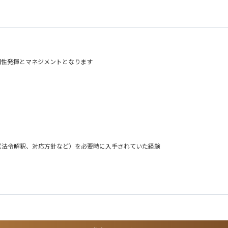
専門性発揮とマネジメントとなります
計画設定）
完了させる／適切な情報を顧客へ提供する業務について、メンバのマネジメントを行
妥当な対応方針決定のイニシアティブもとっていただくことを期待しています。
（法令解釈、対応方針など）を必要時に入手されていた経験
もしつつ進めていただけます
サイクル全体での環境負荷を低減させることに資すること。それを通じて顧客やユー
製品環境に関する法規制（変化）を把握し、
を行う一連の業務をいう。
プロジェクトマネジメントを行うことで社会貢献できること。環境法規制に対する知
妥当な解釈ができ、それを踏まえて妥当な対応方針を決められる
て、他社との連携・交流ができること。