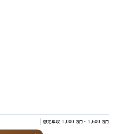
い完遂する役割を担っていただきます。
ザー様に安全・安心に製品を使っていただける状態を継続させ続ける
1,000
1,600
想定年収
万円
~
万円
識を蓄積していくことで社外にも通用するスペシャリストになれる