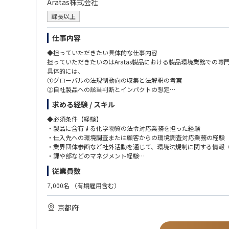
Aratas株式会社
課長以上
仕事内容
◆担っていただきたい具体的な仕事内容
担っていただきたいのはAratas製品における製品環境業務での
具体的には、
①グローバルの法規制動向の収集と法解釈の考察
②自社製品への該当判断とインパクトの想定
③対応方針の決定と関係部門への指示（法令適用日から逆算して
求める経験 / スキル
④製品への含有有無の調査実施状況の管理
⑤非含有部材への切り替え状況の管理
◆必須条件【経験】
⑥顧客からの環境調査依頼への対応
・製品に含有する化学物質の法令対応業務を担った経験
を進め／プロジェクトマネジメントいただき、法令適用日までに
・仕入先への環境調査または顧客からの環境調査対応業務の経験
また①～③においては社外からの情報取得により妥当な法解釈～
・業界団体参画など社外活動を通じて、環境法規制に関する情報
専門性の高いスペシャリストも在籍していますので、議論・相談
・課や部などのマネジメント経験
従業員数
◆具体的な仕事内容に対しての期待する成果
◆必須条件【スキル】
新法令に対する対応を確実に実践していき、DMS製品のライフ
・製品環境管理
7,000名
（有期雇用含む）
こと。
製品環境管理とは、RoHS指令/REACH規則/POPs条約等の
社内展開を通じて遵法製品を実現し、顧客へ環境保証製品の提供
京都府
◆この仕事の魅力
・法令解釈および対応方針決定にかかるスキル
社会的に関心が高まり続けている環境負荷低減に対して、自らが
前例や他社情報も踏まえて、多様な読み方ができる法令に対して
こと。また、電子情報技術産業協会（JEITA）等の社外活動とし