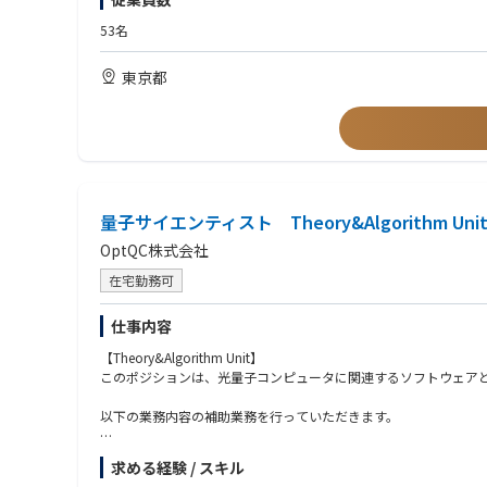
・ミクロン・ナノオーダーの変位・傾きといった微小変化に対す
2. 光量子コンピュータ性能シミュレーション
・ZEMAX, CODE V等の光学ソフトウェアにおけるモンテカ
53名
・アーキテクチャーチームと協力した実機の性能指数のシミュレ
・レンズモジュールの計測及び評価経験
・機械設計チームと協力した機構設計
・ガウシアンビーム等の自由空間光学系の基礎知識（大学時代で
東京都
3. 光量子コンピュータ実機評価結果の解析
【フィットする方】
・実機の性能指数に対する故障解析、課題抽出、ノイズ及び改良
・専門外の課題に対しても、自ら調べて試行錯誤できる強い探求
・社内外のステークホルダーと議論を交わしながら、開発計画を
・市販の光学ソフトウェアをただ用いるのではなく、背景となる
■アピールポイント
OptQC株式会社は、光量子コンピュータ技術を実用化し、世界
光を利用した次世代量子技術により、従来のコンピュータでは到
量子サイエンティスト Theory&Algorithm Unit/Inte
光の力を最大限に引き出すため、光学や量子、通信技術のスペシ
OptQC株式会社
在宅勤務可
仕事内容
【Theory&Algorithm Unit】
このポジションは、光量子コンピュータに関連するソフトウェア
以下の業務内容の補助業務を行っていただきます。
・光量子コンピュータの短期・中期・長期の応用探索・設計・開発
求める経験 / スキル