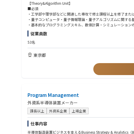
・光量子コンピュータの理論保証（量子優位性・超越性など）
【Theory&Algorithm Unit】
■必須
・光量子コンピュータのアーキテクチャに関する研究（ミドルウ
・工学部や理学部などに関連した専攻で修士課程以上を修了また
・量子コンピュータ・量子情報理論・量子アルゴリズムに関する
・弊社が開発した光量子コンピュータ実機を用いて量子アルゴリ
・基本的なプログラミングスキル、数値計算・シミュレーション
・学術論文を読んで理解する能力および執筆する能力
従業員数
※基本的に少人数のチームでの活動が想定されます。
・企業・研究機関など、様々な場面でのコミュニケーション能力
※希望に合わせて一部内容を主導して行っていただく場合があり
53名
■歓迎
＜やりがい・魅力＞
・第一著者で論文を執筆した経験
東京都
ポジションでは、世界でも注目を集める「実用的な光量子コンピ
・実験・理論の両方の研究経験
・日常会話レベルの日本語力
連続量の量子アルゴリズムや基礎研究はまだまだ未開拓分野であ
・量子コンピュータ関連企業での勤務経験
・連続量量子アルゴリズムに関する知識・研究経験・実装経験
また光量子コンピュータ実機の研究開発と密に連携することで、
・古典機械学習やニューラルネットワークに関する知識・実装経
・量子コンピュータ実機を用いた研究の経験
・連続量の誤り訂正アーキテクチャに関する基本的な知識
【Integrated Photonics Unit】
Program Management
・連続量光量子コンピュータの実験についての基本的な知識
本ポジションでは、光量子コンピューティングを実現するための光
・少人数・チームでの研究開発経験
外資系半導体装置メーカー
・実験家との連携・共同研究の経験
主な業務として、R&D戦略やプロジェクト計画の策定、およびP
課長以上
外資系企業
上場企業
含まれます。
【フィットする方】
・広い視野を持って、様々な量子アルゴリズムの開発に取り組め
仕事内容
・広範なR&D領域: PIC開発の全ライフサイクルに携わるため
・純粋な物理学としての量子アルゴリズムの研究と、現実的な実
半導体製造装置ビジネスを支えるBusiness Strategy & An
・社内・社外の様々な人・企業と新たな価値を創造したい方