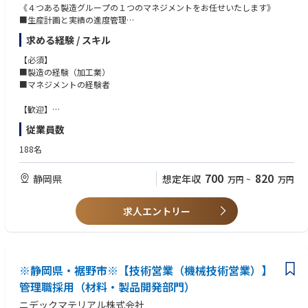
《４つある製造グループの１つのマネジメントをお任せいたします》
■生産計画と実績の進度管理
■安全、生産性、品質の改善指導
求める経験 / スキル
■数値管理、解析の指導
■海外/国内（裾野/富山/須賀川/中国）拠点との連携
【必須】
■製造の経験（加工業）
【詳細】
■マネジメントの経験者
生産計画に対する進度管理、生産性・品質向上のための改善指導
数値管理に基づいた解析・レクチャー 等
【歓迎】
■工業高校卒、もしくは工学部系大卒
従業員数
組織のレベルアップを牽引する役割です。裾野（静岡）、富山、須賀川
■冶金、金属加工の知識を有す方
（福島）の国内拠点、および中国拠点の司令塔として、グループ全体の製
188名
造力を最大化させるミッションを担っていただきます。
700
820
静岡県
想定年収
万円
~
万円
求人エントリー
※静岡県・裾野市※【技術営業（機械技術営業）】
管理職採用（材料・製品開発部門）
ニデックマテリアル株式会社