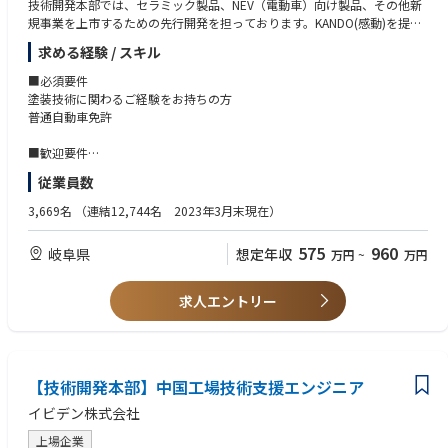
技術開発本部では、セラミック製品、NEV（電動車）向け製品、その他新
来的には他事業や製品・サービスも経験できるチャンスがあること。
規事業を上市するための先行開発を担っております。KANDO(感動)を提供
・キャリアパスについて、入社後は自治体向け営業として経験を積み、将
することにより、新規開発品を採用に結び付けることで、2027年までに2
求める経験 / スキル
来的には主任として案件をリードいただく。その後は本人の志向・適性に
00億円/年の売上を目指しています。
応じて、本部や他拠点での経験を含めたキャリア形成が可能（全国ローテ
Cプロジェクトでは、中国の市場向けの新規事業開発を行っています。
■必須要件
ーションあり）。
塗装技術に関わるご経験をお持ちの方
【業務内容】
普通自動車免許
【働く環境】
EV向けの防炎塗料の開発やバッテリー部品の塗装工程に携わっていただき
①社会システム部に所属する営業部員は15名。実務面ではプロマネ部との
ます。
■歓迎要件
スクラム営業が主体。
塗料を開発・販売するだけでなく、バッテリー部品に塗装し顧客に納品す
IATFの知見
②在宅勤務は可。顧客がフルタイム出勤している為、営業活動に必要な勤
従業員数
ることも想定しています。
務形態とする。
その為、塗料の配合設計、量産に向けたプロセス開発にとどまらず、バッ
3,669名
（連結12,744名 2023年3月末現在）
（但し、入社直後は仕事への習熟度向上の為、出社前提で勤務頂く事を想
テリー部品への塗装工程までを担当いただきます。
定）
575
960
岐阜県
想定年収
万円
~
万円
【業務の魅力】
※上記内容は、募集開始時点の内容であり、入社後必要に応じて変更とな
・EVではバッテリーの損傷や充電中のトラブルによる発火事故を防止する
る場合がございます。予めご了承ください。
ことが安全性確保において非常に重要です。担当製品は安全性確保に関わ
求人エントリー
る重要な製品になります。
・EV市場で最も大きなマーケットである中国に向けた事業に携わることが
可能です。
・新規事業の創出を達成する一員となり、世界トップのメーカーの顧客に
対応することができます。
【技術開発本部】中国工場技術支援エンジニア
イビデン株式会社
上場企業