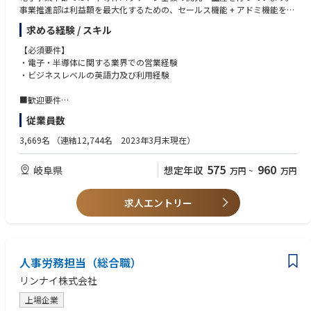
事業推進部は利益額を最大化するための、セールス機能 + アドミ機能を融
合した、全体の司令塔を担っており営業Gはセールス機能を担っていま
求める経験 / スキル
す。顧客/製品ごとに担当を分け、顧客活動を行っています。
【必須要件】
【業務内容】
・電子・半導体に関する業界での営業経験
顧客窓口として、契約締結・受注活動・納期交渉・価格交渉・監査対応な
・ビジネスレベルの英語力及び利用経験
どを行っていただきます。
製品優位性が高い為、受注活動よりも、納期や価格、製造のキャパシティ
■歓迎要件
ーを考慮した受注構成の交渉などがポイントとなる営業活動になります。
・半導体関連一般知識
従業員数
顧客は海外の大手デバイスメーカーが多く、海外出張（月1回程度）、WE
・顧客との価格・契約交渉実務経験
B会議、海外顧客の来社対応など、英語を活用する機会も非常に多いで
3,669名
（連結12,744名 2023年3月末現在）
す。
575
960
岐阜県
想定年収
万円
~
万円
【業務の魅力】
・製品優位性の高い製品を扱えるため、「受注」に傾注しすぎることな
く、顧客課題を解決することが可能です。
求人エントリー
・ダイナミックに成長する市場に対して、自らが主体的に動くことで、そ
の事業の拡大へ貢献ことが出来る業務です。
人事労務担当（総合職）
リンナイ株式会社
上場企業