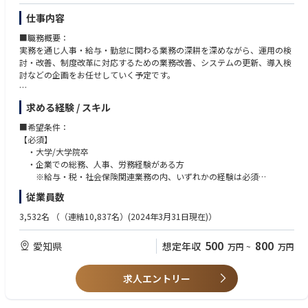
仕事内容
■職務概要：
実務を通じ人事・給与・勤怠に関わる業務の深耕を深めながら、運用の検
討・改善、制度改革に対応するための業務改善、システムの更新、導入検
討などの企画をお任せしていく予定です。
■詳細：
求める経験 / スキル
・勤怠管理、給与計算、社会保険実務等の実務理解
・各種業務システムの運用改善
■希望条件：
【必須】
◇給与計算・勤怠管理業務
・大学/大学院卒
・給与計算や勤怠管理オペレーションを運営しながら、社員満足度向上
・企業での総務、人事、労務経験がある方
のための
※給与・税・社会保険関連業務の内、いずれかの経験は必須
企画・計画の推進
・大量のデータ（Excel）を扱える方
従業員数
◇勤怠・人事・給与システム関係の運用
・法制度変更に伴うバージョンアップ対応
【歓迎】
3,532名
（（連結10,837名）(2024年3月31日現在)）
・人事給与制度の整備に伴い発生するシステム運用変更支援
・システム構築及び更新の業務経験や知見がある方
・業務改善
・資格（社会保険労務士・FP）を有する方
500
800
愛知県
想定年収
万円
~
万円
・労務系システム（特にSuperStream、COMPANY）使用のご経験をお
＜ミッション＞
持ちの方
多岐に亘る業務の全てにおいて、全従業員に関わる重要な業務を担い、的
・企業での労務経験3年以上
求人エントリー
確で間違いのない作業が要求されます。
より合理的、効率的な業務遂行をするために、既存のやり方にとらわれ
■求める人物像：