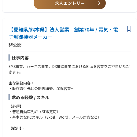
・ 担当システムにおける顧客問合せ対応
【求める人物像】※期待行動・コンピテンシー等
求人エントリー
④顧客先業務となり基本出社する勤務形態となりますが、個別状況によっ
・ 当該システム・関連システムのシステム改修に伴うエンハンス対
【全職種共通（日立グループ コア・コンピテンシー）】
てスポットでのリモート勤務も調整可能です。
応（作業見積、営業と連携した折衝含む）
・People Champion（一人ひとりを活かす）：
⑤各種社内打合せやスキーム対応による出張があります。（関連部署がい
・ エンハンスにおけるプロジェクトマネジメント、リリース対応
多様な人財を活かすために、お互いを信頼しパフォーマンスを最大限に
る関東地区、スキーム対応に準じた日本国内）
◇ 新規提案（ソリューションの提案、協創による新サービスの構築な
発揮できる安心安全な職場(インクルーシブな職場)をつくり、積極的な発
ど）
【愛知県/熊本県】法人営業 創業70年 / 電気・電
言と成長を支援する。
※上記内容は、募集開始時点の内容であり、入社後必要に応じて変更とな
・ 顧客課題のヒアリング
・Customer & Society Focus（顧客・社会起点で考える）：
子制御機器メーカー
る場合がございます。予めご了承ください。
・ 営業、関連部署との提案可否の検討、提案活動
社会を起点に課題を捉え、常に誠実に行動することを忘れずに、社内外
非公開
・ 受注後のプロジェクト推進、横展開への可否検討
の関係者と協創で成果に責任を持って社会に貢献する。
・Innovation（イノベーションを起こす）：
【ポジションの魅力・やりがい・キャリアパス】
新しい価値を生み出すために、情熱を持って学び、現状に挑戦し、素早
仕事内容
・幅広い製品／技術を用いた金融システムを上流から稼働・運用保守業務
く応えて、イノベーションを加速する。
EMS事業、ハーネス事業、DX推進事業におけるB to B営業をご担当いただ
まで経験でき、段階的に多様なスキル獲得とキャリアを形成できる
きます。
・フロントSEとして顧客に近い立場で職務を遂行することができ、ITスキ
【その他職種特有】
ルのみならず業務スキルや交渉力・課題解決力・調整力といったプロジェ
・さまざまなことに対してポジティブにモチベーション高く取り組むこと
主な業務内容：
クト推進・取り纏めに必要なポータブルスキルも蓄積できます。
が出来る
・既存取引先との関係構築、深堀営業
・地域金融機関が抱えるDX対応、AI、セキュリティといった課題解決に貢
・チームメンバを束ねて、プロジェクトを推し進めることができる
・新規顧客開拓（ターゲット業界：産業機器、通信機器、車載機器など）
献ができ、やり遂げることで地域や社会への貢献ができ、大きな達成感も
・意思を持って最後までやり切る
求める経験 / スキル
※業務割合としては、既存取引先との取引業務が90%以上
得られます。
・諦めない/負けず嫌いなマインドを持っている
・技術部門、製造部門と連携した提案活動
・上長のアドバイスも受けながら上記のスキルや経験を身につけながら、
【必須】
・ハードネゴシエーションできる
・見積作成、納期調整、受注管理
経験済の領域に対しては自身の裁量の範囲で推進していくことで、必要な
・普通自動車免許（AT限定可）
・成長意欲がある
・客先動向の情報収集
スキルを習得していくことができます。
・基本的なPCスキル（Excel、Word、メール対応など）
・ルールや行動規範を遵守する
・日立が維持保守・エンハンスを担当するシステムや基盤系/チャネル系/
＊将来的な海外拠点へのチャレンジも可能です
情報系など多岐に渡り、様々なシステム領域を担当できます。
【歓迎】
【最終学歴】
・法人営業の実務経験（業界不問）
短大・専門卒以上