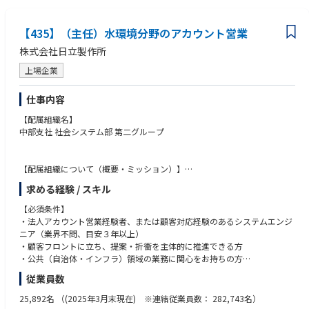
・サトリ電機含むグループ横断対応
【求める人物像】
・専門領域に閉じない柔軟性
【組織体制】
【435】（主任）水環境分野のアカウント営業
・幅広い税務領域に挑戦できる方
・財務：約9名（※本ポジションの配属先想定）／経理：約30名（名古屋
・外部専門家を使いこなせる方（丸投げしない）
株式会社日立製作所
側）
・自ら課題を定義し仕組み化できる方
・「組織を作る」意識を持てる方
上場企業
・長期的に事業会社で価値発揮したい方
【仕事の魅力について】
仕事内容
本ポジションは、グループ統合直後の変革フェーズにおいて、税務機能を
ゼロから構築していく中核的な役割を担うポジションです。グループ全体
【配属組織名】
の税務体制を自ら設計できる高い裁量のもと、外部専門家と連携しながら
中部支社 社会システム部 第二グループ
内製化を推進していただきます。フレキシブルな働き方が可能で、若くフ
ラットな組織文化の中、大手税理士事務所・監査法人出身者と共に成長で
きる環境です。
【配属組織について（概要・ミッション）】
【概要】
求める経験 / スキル
水環境事業関連のエリアアカウント営業で、主な担当顧客は中部地区県下
自治体（水道・下水道、河川、港湾関連等の部局）及び道路会社となりま
【必須条件】
す。
・法人アカウント営業経験者、または顧客対応経験のあるシステムエンジ
【ミッション】
ニア（業界不問、目安３年以上）
老朽化・高度化が進むインフラ設備更新市場において、地域課題に寄り添
・顧客フロントに立ち、提案・折衝を主体的に推進できる方
い、案件を勝ち取るフロント営業業務です。主な実務としては、浄水場・
・公共（自治体・インフラ）領域の業務に関心をお持ちの方
下水処理場・河川港湾施設への監視設備、電気設備、自家発電設備や、高
・Word、Excel、Powerpoint等の基本的なPC利用経験者
従業員数
速道路向け道路施設管制システム等の新設・更新提案～引合い～入札契約
～施工管理～検収入金までの一連の業務を社内関連部署と協力しながら担
【歓迎条件】
25,892名
（(2025年3月末現在) ※連結従業員数： 282,743名）
当して頂きます。
・官公庁、道路会社、上下水道関連インフラ事業の営業経験者