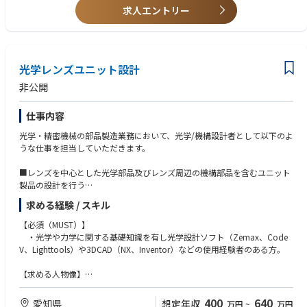
求人エントリー
・実務にてFMEA/VA活動のある方
・中国工場の勤務経験がある方
【求める人物像】
・自ら考え行動の出来る方
光学レンズユニット設計
・論理的思考や発想力を有する方
・顧客との協議･交渉を行い､社内に対しては各部署とコミュニケーション
非公開
をとりながら行動できる方
・自身に必要な（求められていることを理解し）スキル向上を図れる方
仕事内容
光学・精密機械の部品製造業務において、光学/機構設計者として以下のよ
うな仕事を担当していただきます。
■レンズを中心とした光学部品及びレンズ周辺の機構部品を含むユニット
製品の設計を行う
■光学設計ソフト（Zemax、CodeV、Lighttools）や3DCAD（NX、Invent
求める経験 / スキル
or）などを用いて設計する
■新規製品の構想設計から生産設計までの一連の工程を担当する
【必須（MUST）】
■顧客と連携し、顧客の要望を設計仕様へと落とし込む
・光学や力学に関する基礎知識を有し光学設計ソフト（Zemax、Code
■社内の各部門と連携し、仕様やコスト、品質などを調整する
V、Lighttools）や3DCAD（NX、Inventor）などの使用経験者のある方。
■各種シミュレーションや設計図の作成、製造現場に赴き、試作品の作
成、テストや解析、改善などを行う
【求める人物像】
■最新の光学技術や市場動向に関する情報収集や研究を行う
・論理的思考や発想力を有する方
・情報や意見を効果的に伝えることができ、 チームで協力して仕事に取り
400
640
愛知県
想定年収
万円
~
万円