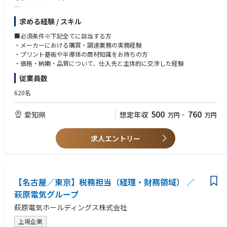
■具体的な仕事内容
求める経験 / スキル
・需要予測をもとにした購買計画の立案
・仕入先との価格、納期、品質に関する折衝
■必須条件※下記全てに該当する方
・発注業務および安定供給の確保
・メーカーにおける購買・調達業務の実務経験
・在庫管理、コスト管理、納期管理
・プリント基板や半導体の商材知識をお持ちの方
・価格・納期・品質について、仕入先と主体的に交渉した経験
■組織構成
従業員数
・購買部門：11名（春日井6名／中津川2名／新発田3名）
620名
■同社の魅力
＜安定した市場性＞
500
760
愛知県
想定年収
万円
~
万円
AI、データセンター、EV需要を背景に、プリント基板・パッケージ基板市
場は中長期で拡大しています。特に、半導体を電子機器に実装するために
不可欠なパッケージ基板分野は、AIサーバー向け需要の拡大により高い成
求人エントリー
長性が注目されています。
＜新潟・新発田工場が新設稼働＞
約90億円規模の設備投資を進める新発田工場が本格稼働しています。新潟
県新発田市にてパッケージ基板用コアの新工場を竣工し、さらに第4期投
【名古屋／東京】税務担当（経理・財務領域） ／
資として約90億円規模の設備増強を進行中です。
萩原電気グループ
萩原電気ホールディングス株式会社
＜その他＞
・完全週休二日（土日休）、年間休日124日
上場企業
・住宅手当・家族手当あり／U・I・Jターン歓迎