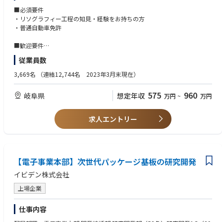
■必須要件
【業務内容】
・リソグラフィー工程の知見・経験をお持ちの方
ICパッケージ基板の微細配線形成プロセス開発を行っていただきます。
・普通自動車免許
具体的にはレジスト、露光、現像、薄膜などのリソグラフィー工程を担当
する予定です。
■歓迎要件
材料開発、プロセス設計、モックサンプル作製、特許出願などの業務を行
・レジストに関する知識をお持ちの方
従業員数
っていただきます。
3,669名
（連結12,744名 2023年3月末現在）
【業務の魅力】
・まだ世の中にない次世代パッケージのプロセス開発を経験いただけま
575
960
岐阜県
想定年収
万円
~
万円
す。
・開発テーマは顧客起点だけでなく、自社起点で決めていくこともあり、
世の中に向けて新しい製品を自ら作り出すことができる業務です。
求人エントリー
・大手半導体メーカー、材料や装置メーカー、大学等幅広くネットワーク
を活用し、幅広い知識習得と人脈形成ができる業務です。
【電子事業本部】次世代パッケージ基板の研究開発
イビデン株式会社
上場企業
仕事内容