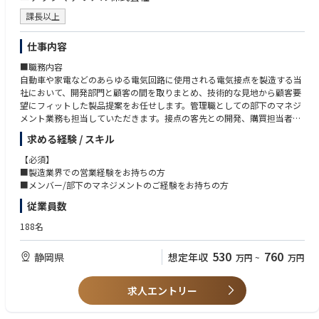
課長以上
仕事内容
■職務内容
自動車や家電などのあらゆる電気回路に使用される電気接点を製造する当
社において、開発部門と顧客の間を取りまとめ、技術的な見地から顧客要
望にフィットした製品提案をお任せします。管理職としての部下のマネジ
メント業務も担当していただきます。接点の客先との開発、購買担当者と
のコンタクトによる顧客ニーズ収集、技術提案/開発部門のフォロー等受
求める経験 / スキル
注の一連の業務を担当します。
【必須】
■製品
■製造業界での営業経験をお持ちの方
当社の製造する電気接点部品は、自動車や家電など私達の身の回りで溢れ
■メンバー/部下のマネジメントのご経験をお持ちの方
る製品で使われております。
従業員数
【入社後期待する役割や入社後求められること】
188名
知識がない方もしっかりと部門で丁寧に育成させていただき製品の知識等
もレクチャーしますのでご安心ください。製品開発における重要な役割を
530
760
静岡県
想定年収
万円
~
万円
担うため、顧客の課題や要望を適切に把握する為、ヒアリング力や課題発
見力が必要となります。社内外の各関係者と密に連携して、良好な人間関
係を築きながら、円滑に業務を進めていただける方を求めています。
求人エントリー