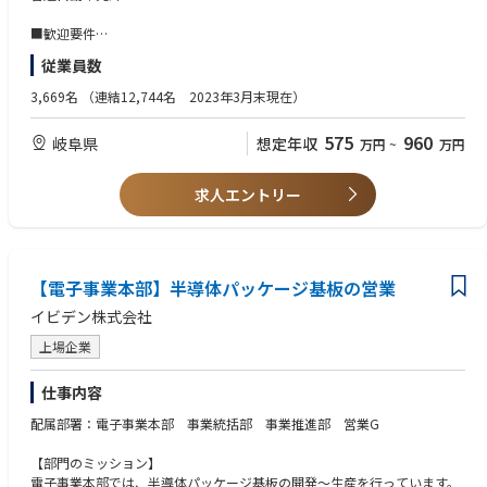
具体的には以下業務を想定しています。
・自社・他社の特許の可視化（PPF(パテントポートフォリオ) ,リスク,競
■歓迎要件
争環境,技術動向）
IATFの知見
従業員数
・事業を優位に進めるためのPPFの構築
・他社の権利を侵害しないパテントクリアランスの実施
3,669名
（連結12,744名 2023年3月末現在）
※原則、在宅勤務なく、出社して業務を行っています
575
960
岐阜県
想定年収
万円
~
万円
【業務の魅力】
世界トップの半導体メーカーを顧客に、グローバルに展開する高機能ＩＣ
パッケージ製品の知財業務に携われます。発明者や特許事務所と密に連携
求人エントリー
し事業に直結する価値の高い特許の取得を行います。知財を武器に競争に
勝ち続けるための方策をチーム一丸となって提案、実行することに責任と
やりがいを感じられます。「発信力、行動力のある知財担当」として活躍
したい方は、是非ご応募ください。
【電子事業本部】半導体パッケージ基板の営業
イビデン株式会社
上場企業
仕事内容
配属部署：電子事業本部 事業統括部 事業推進部 営業G
【部門のミッション】
電子事業本部では、半導体パッケージ基板の開発～生産を行っています。