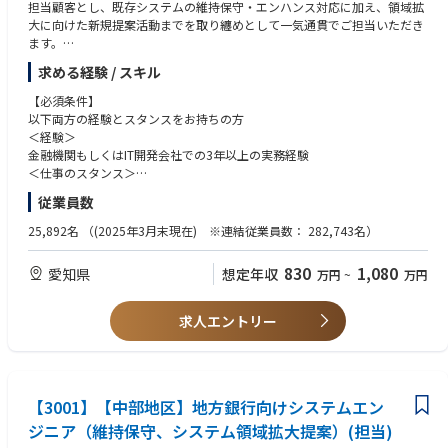
担当顧客とし、既存システムの維持保守・エンハンス対応に加え、領域拡
・パッケージ基板は半導体よりも大きなデバイスであるため、設備以外の
大に向けた新規提案活動までを取り纏めとして一気通貫でご担当いただき
部分で品質・性能による差別化の余地が大きく、自社の技術で製品優位性
ます。
を作り出すことが可能です。
お客様に相対する日立の顔として第一線で、日々の維持保守・エンハンス
求める経験 / スキル
作業でお客様からの信頼を獲得すると共に、課題をヒアリングし、解決策
を上長・現地メンバーと連携して対応いただきます。課題解決においては
【必須条件】
弊部のメンバーや後方の製品・間接部門と連携を図り、案件を推進してい
以下両方の経験とスタンスをお持ちの方
くことを期待しております。
＜経験＞
金融機関もしくはIT開発会社での3年以上の実務経験
【職務詳細】
＜仕事のスタンス＞
実際のシステム維持保守・エンハンスをご担当いただきながら、当社から
周囲の関連者とコミュニケーションを取り、他者を巻き込んで仕事に取り
従業員数
提案の可能性がないかを顧客との課題調査の中から見出していき、さらな
組む。前向きに仕事に取り組む姿勢を有する
る顧客への価値提供に向けて営業部隊や社内関連部署、ビジネスパートナ
25,892名
（(2025年3月末現在) ※連結従業員数： 282,743名）
ーと協業をしていきながら提案・受注／ビジネスの拡大を担っていただく
【歓迎条件】
ことを期待。
・システムの維持保守の実務経験を保有
830
1,080
愛知県
想定年収
万円
~
万円
◇ システム維持保守・エンハンスの取り纏め
・プロジェクトマネジメント経験を保有
・担当システムにおける顧客問合せ対応
・金融機関での実務経験を保有
・当該システム・関連システムのシステム改修に伴うエンハンス対応（作
求人エントリー
業見積、営業と連携した折衝含む）
【求める人物像】※期待行動・コンピテンシー等
・エンハンスにおけるプロジェクトマネジメント、リリース対応
【全職種共通（日立グループ コア・コンピテンシー）】
◇ 新規提案（ソリューションの提案、協創による新サービスの構築など）
・People Champion（一人ひとりを活かす）：
・顧客課題のヒアリング
多様な人財を活かすために、お互いを信頼しパフォーマンスを最大限に
・営業、関連部署との提案可否の検討、提案活動
【3001】【中部地区】地方銀行向けシステムエン
発揮できる安心安全な職場(インクルーシブな職場)をつくり、積極的な発
・受注後のプロジェクト推進、横展開への可否検討
言と成長を支援する。
ジニア（維持保守、システム領域拡大提案）(担当)
・Customer & Society Focus（顧客・社会起点で考える）：