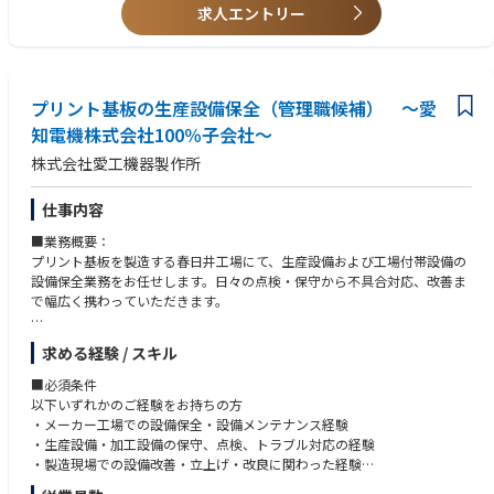
求人エントリー
■同社の魅力
＜安定した市場性＞
AI、データセンター、EV需要を背景に、プリント基板・パッケージ基板市
場は中長期で拡大しています。特に、半導体を電子機器に実装するために
不可欠なパッケージ基板分野は、AIサーバー向け需要の拡大により高い成
プリント基板の生産設備保全（管理職候補） ～愛
長性が注目されています。
知電機株式会社100％子会社～
株式会社愛工機器製作所
＜新潟・新発田工場が新設稼働＞
約90億円規模の設備投資を進める新発田工場が本格稼働しています。新潟
県新発田市にてパッケージ基板用コアの新工場を竣工し、さらに第4期投
仕事内容
資として約90億円規模の設備増強を進行中です。
■業務概要：
プリント基板を製造する春日井工場にて、生産設備および工場付帯設備の
＜その他＞
設備保全業務をお任せします。日々の点検・保守から不具合対応、改善ま
・完全週休二日（土日休）、年間休日124日
で幅広く携わっていただきます。
・住宅手当・家族手当あり／U・I・Jターン歓迎
■具体的な業務内容：
求める経験 / スキル
・生産設備・加工設備の定期点検、保守、トラブル対応
・設備不具合発生時の一次対応・復旧作業
■必須条件
・治具の調整、簡易的な改良
以下いずれかのご経験をお持ちの方
・電気・機械・水回り設備（薬液・配管等）の保全
・メーカー工場での設備保全・設備メンテナンス経験
・消耗部品・交換部品の選定および発注
・生産設備・加工設備の保守、点検、トラブル対応の経験
・新規設備導入時の仕様確認、立上げサポート
・製造現場での設備改善・立上げ・改良に関わった経験
・生産性向上・省エネを目的とした設備改善活動