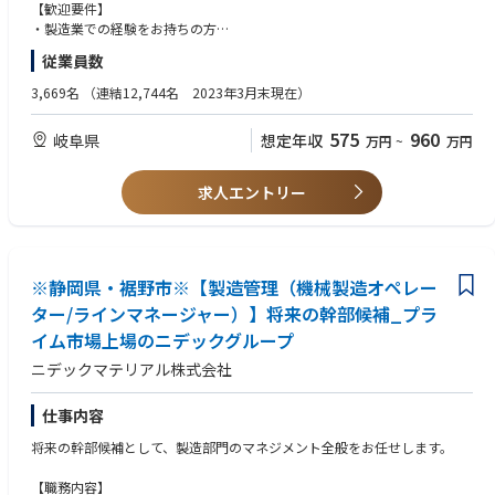
・仕入先選定と新規認定に必要な実務統括
【歓迎要件】
・サプライチェーンマネージメントにおけるトータルコスト低減提案
・製造業での経験をお持ちの方
・品質(IATFやISO)の知識ご経験がある方
従業員数
■組織体制
・JSOX監査対応の知識ご経験がある方
当社の企画Gの中に購買は新たに組織され、現在5名のメンバーで構成され
・サプライヤー開拓などの経験があり、フットワーク軽く、泥臭い業務に
3,669名
（連結12,744名 2023年3月末現在）
ています。直近で中途入社のメンバーも2名おり、様々なバックグラウン
もチャレンジできる方を歓迎します
ドを持つメンバーと共に、購買業務を担当します。
575
960
岐阜県
想定年収
万円
~
万円
■企業の特徴／魅力
当社は、半導体パッケージ基板・DPFの世界トップクラスのシェアを誇る
求人エントリー
企業で、安定した経営基盤を持っています。また、年売上の5%以上を継
続的に研究開発に投資しており、新規事業の開発にも積極的に取り組んで
います。今回募集している技術開発本部は、今後の当社を支える製品の開
発を行っていく部門の為、既存の取引先だけでなく幅広い領域に携わりな
がら、新規事業の発展に寄与することができます。また、社員の働きやす
※静岡県・裾野市※【製造管理（機械製造オペレー
さを大切にし、平均的な残業時間は月20～30時間程度となっており、年次
ター/ラインマネージャー）】将来の幹部候補_プラ
有給休暇も年間15日程度取得しています。安定した働きやすさの中で、自
イム市場上場のニデックグループ
己成長と会社の成長を同時に実現できる魅力的な職場です。
ニデックマテリアル株式会社
仕事内容
将来の幹部候補として、製造部門のマネジメント全般をお任せします。
【職務内容】