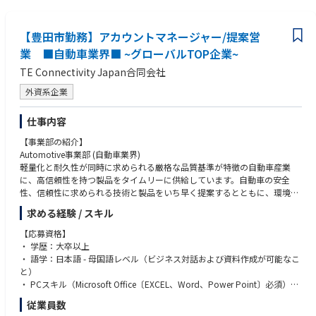
可能です。
・新規事業の創出を達成する一員となり、世界トップのメーカーの顧客に
対応することができます。
【豊田市勤務】アカウントマネージャー/提案営
業 ■自動車業界■ ~グローバルTOP企業~
TE Connectivity Japan合同会社
外資系企業
仕事内容
【事業部の紹介】
Automotive事業部 (自動車業界)
軽量化と耐久性が同時に求められる厳格な品質基準が特徴の自動車産業
に、高信頼性を持つ製品をタイムリーに供給しています。自動車の安全
性、信頼性に求められる技術と製品をいち早く提案するとともに、環境に
配慮した人と地球に優しいモノづくりも実現させています。一人のため
求める経験 / スキル
に、そして世界中のすべての人たちのために、進化を続ける自動車の安
全、快適、エコロジーをサポートしています。
【応募資格】
・ 学歴：大卒以上
【メッセージ】
・ 語学：日本語 - 母国語レベル（ビジネス対話および資料作成が可能なこ
“接続（Connectivity）”ということがあらゆる分野で重要性を増していま
と）
す。 自動車の分野においても、多様な機器の間を電気的に接続し、様々な
・ PCスキル（Microsoft Office〔EXCEL、Word、Power Point〕必須）
情報や信号、エネルギーをやりとりすることにより、自動運転や電動化等
・ 普通自動車運転免許（顧客訪問及び通勤の用途としてリースカーが貸与
従業員数
の飛躍的な進歩が進もうとしています。 このような接続技術の中心的役割
されます）