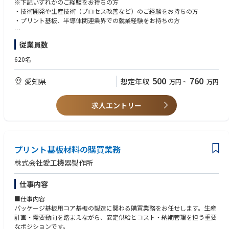
※下記いずれかのご経験をお持ちの方
・不良品の原因研究業務
・技術開発や生産技術（プロセス改善など）のご経験をお持ちの方
・プリント基板、半導体関連業界での就業経験をお持ちの方
■業務の魅力
顧客の求める高レベルの技術に対応できるよう、新しい材料を試験的に利
■歓迎要件
従業員数
用するなどの製造プロセスの改良業務に携わることもできます。国内外問
・英語での顧客対応経験
わずお取引先とのお打ち合わせに、営業とともに参加することも出来ま
・要素技術開発のご経験をお持ちの方
620名
す！（英語力は不問です）
500
760
愛知県
想定年収
万円
~
万円
■魅力
スマホやゲーム機、EVなどが急速に普及し、プリント基板の市場は毎年二
桁成長を遂げ、同社の売り上げも5年間で100億円以上拡大しております。
求人エントリー
国内では競合他社が少ないことに加え、同社のこれまで培ってきた技術力
をご評価いただき、国内外問わず有名な企業と安定したお取引を頂いてお
り、今後も事業の拡大を続けます。
■入社後の流れ：
プリント基板材料の購買業務
ご経験により、お任せする業務を決定します。プリント基板についての勉
株式会社愛工機器製作所
強会も月1で半年間かけて実施しており、基板や工程の理解を深めていた
だきながら、将来的には一つの工程をお任せします。経験に応じて、知識
仕事内容
のない部分は入社後に知識をつけられる環境が整っています。
■仕事内容
パッケージ基板用コア基板の製造に関わる購買業務をお任せします。生産
計画・需要動向を踏まえながら、安定供給とコスト・納期管理を担う重要
なポジションです。