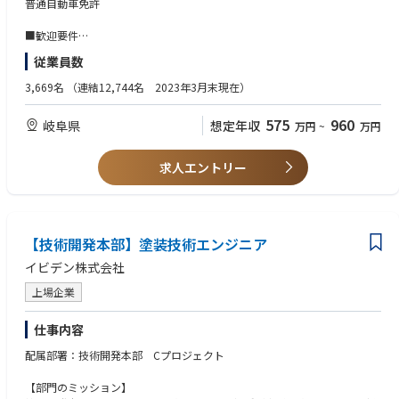
高専卒以上
普通自動車免許
中部地区における他社を凌駕するインフラ営業強化・牽引がミッションで
EV向けの防炎塗料の開発やバッテリー部品の塗装工程に携わっていただき
す。
ます。
■歓迎要件
営業業務を通じた中部地区エリアの社会基盤整備事業の一翼を担う役割で
塗料を開発・販売するだけでなく、バッテリー部品に塗装し顧客に納品す
IATFの知見
従業員数
す。（安心・安全で持続可能な生活環境の実現）
ることも想定しています。
インフラ設備は不断で高いレベルでの安定稼働が要求されており、顧客と
その為、塗料の配合設計、量産に向けたプロセス開発にとどまらず、バッ
3,669名
（連結12,744名 2023年3月末現在）
の信頼関係が事業の基礎であり生命線となります。
テリー部品への塗装工程までを担当いただきます。
最前線の営業としての責任感、姿勢だけでなく、社内外との円滑なコミュ
575
960
岐阜県
想定年収
ニケーション力が求められます。
万円
~
万円
【業務の魅力】
・EVではバッテリーの損傷や充電中のトラブルによる発火事故を防止する
【職務詳細】
ことが安全性確保において非常に重要です。担当製品は安全性確保に関わ
求人エントリー
・上下水、河川、港湾、高速道路等のインフラ施設系窓口営業（各種提
る重要な製品になります。
案、受注案件の工程管理・書類作成・入金管理、顧客交渉、見積書作成
・EV市場で最も大きなマーケットである中国に向けた事業に携わることが
等）
可能です。
・他事業所、グループ会社や特約店と連携した将来案件に向けた新規提案
・新規事業の創出を達成する一員となり、世界トップのメーカーの顧客に
活動
対応することができます。
【技術開発本部】塗装技術エンジニア
・新規事業の創生（DX関連、環境関連）
イビデン株式会社
【ポジションの魅力・やりがい・キャリアパス】
上場企業
・様々な社会イノベーション事業を通じて、事業所間を跨り事業を牽引し
たり、多種多様なプロジェクトにも参画できることで幅広く奥行きの深い
仕事内容
実務経験が得られ、たくさんの優秀な仲間が出来ること。
・提案～入金までの一連した業務に携わり、社内外様々な人と接し、感謝
配属部署：技術開発本部 Cプロジェクト
された時、大型案件を受注できた時、工事が完成した時、日立グループ一
丸となれた時等、大きな達成感があること。
【部門のミッション】
・上下水道事業及び道路事業は全国ベースで仕事ができる市場であり、将