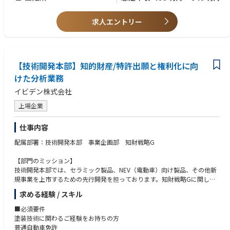
組める方
・主体的に仕事に取り組める姿勢を有す
求人エントリー
採用者に対して、以下のようなサポートを行っています。
・保有している専門スキルにより差はありますが、一定期間は製品の技術
を習得していただきます。
・入社後の研修やOJTを通して、光学/機構設計者としてのスキルや知識を
【技術開発本部】知的財産/特許出願と権利化に向
身につけることができます。
けた分析業務
・メンターや先輩社員からのフォローやアドバイスを受けることができま
す。
イビデン株式会社
・職務経験や能力に応じて、適切な評価や報酬を行っています。
・光学/機構設計者としての専門性を高めるための研修や資格取得の支援
上場企業
も行っています。
仕事内容
配属部署：技術開発本部 事業企画部 知財戦略G
【部門のミッション】
技術開発本部では、セラミック製品、NEV（電動車）向け製品、その他新
規事業を上市するための先行開発を担っております。知財戦略Gに関して
は、全社の知的財産業務を担っており、知的財産を最大限に活用し、イビ
求める経験 / スキル
デンの持続的な成長に貢献することをミッションとしております。
■必須要件
【業務内容】
塗装技術に関わるご経験をお持ちの方
電子事業に関する知的財産業務をご担当いただきます。
普通自動車免許