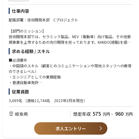
仕事内容
配属部署：技術開発本部 Cプロジェクト
【部門のミッション】
技術開発本部では、セラミック製品、NEV（電動車）向け製品、その他新
規事業を上市するための先行開発を担っております。KANDO(感動)を提供
することにより、新規開発品を採用に結び付けることで、2027年までに2
求める経験 / スキル
00億円/年の売上を目指しています。
Cプロジェクトでは、中国の市場向けの新規事業開発を行っています。
■必須要件
・中国語のスキル（顧客とのコミュニケーションや現地スタッフへの教育
【業務内容】
のできるレベル）
中国蘇州にある工場にて、EV向けの防炎塗料をはじめとしたNEV安全部材
・エンジニアとしての業務経験
の生産に携わっていただきます。
・普通自動車免許
具体的には中国顧客からの試作対応、塗装開発業務、評価、現地試作スタ
従業員数
ッフの教育などを行っていただきます。
■歓迎要件
大垣北工場にて担当業務をキャッチアップいただいた後、1年以内を目安
・IATFの知見
3,669名
（連結12,744名 2023年3月末現在）
に中国蘇州に駐在いただく予定となっています。
575
960
岐阜県
想定年収
万円
~
万円
【業務の魅力】
・EVではバッテリーの損傷や充電中のトラブルによる発火事故を防止する
ことが安全性確保において非常に重要です。担当製品は安全性確保に関わ
求人エントリー
る重要な製品になります。
・EV市場で最も大きなマーケットである中国に向けた事業に携わることが