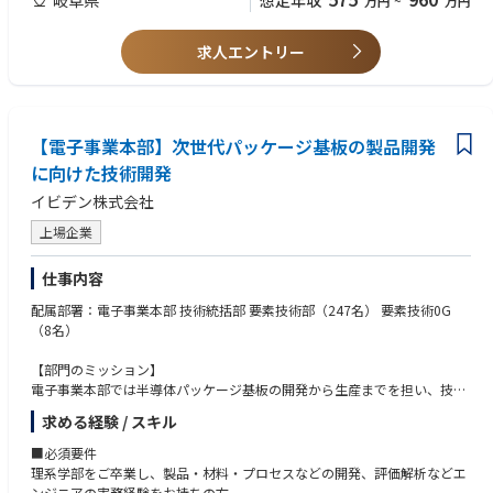
想定年収
万円
~
万円
の場合も、顧客は海外の企業となる場合もあります。ゆくゆくは複数工程
を取りまとめる工場責任者や、生産計画を立案するプランナーを目指して
いくことが可能です。
求人エントリー
①国内工場：生産指示や生産課題解決、生産能力の構築・監視、生産監視
（複数ある設備の制約の解除や生産能力通りの実績が出ているかの確認な
ど）
②海外工場：海外とはリモートでの業務となり、現地のコンダクターに対
【電子事業本部】次世代パッケージ基板の製品開発
する生産指示や生産状況の確認、生産能力の確認、生産計画の立案（海外
に向けた技術開発
出張はあまり発生いたしません）
イビデン株式会社
上場企業
【業務の魅力】
・世界規模で需要の高い半導体の最前線で、コンダクターとしてサプライ
仕事内容
チェーンを回すダイナミズムを経験できます
・完成されたラインの維持・管理だけでなく、最先端のスマートファクト
配属部署：電子事業本部 技術統括部 要素技術部（247名） 要素技術0G
リーを構築し、最適化する希少なキャリアを築けます
（8名）
・自社で開発したシステムを活用しビッグデータやデジタルツインを駆使
したデータドリブンな環境で、市場価値の高い「IT×生産管理」のスキル
【部門のミッション】
が身に付きます
電子事業本部では半導体パッケージ基板の開発から生産までを担い、技術
統括部では未来の市場を見据えた次世代製品の開発を行っています。
求める経験 / スキル
その中で、配属先となる「要素技術0グループ」のミッションは、既存技
術の改良にとどまらない、ゼロベースでの次世代パッケージ基板の技術開
■必須要件
発です。現在、今後の開発テーマ拡大に向け、新技術のプロセス開発を強
理系学部をご卒業し、製品・材料・プロセスなどの開発、評価解析などエ
化しています。新規構造・新規プロセスの検討から実証にいたるまで、裁
ンジニアの実務経験をお持ちの方