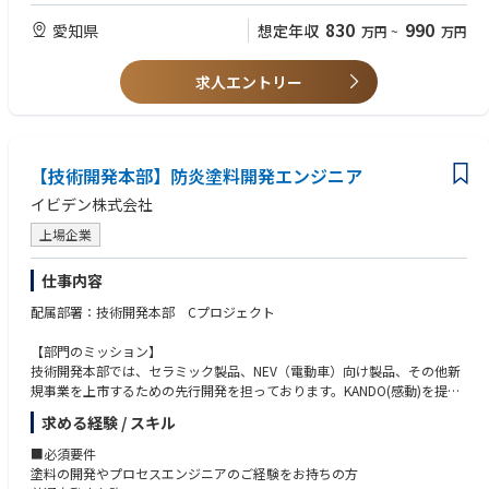
・IT全般の知識を有する事
830
990
愛知県
想定年収
万円
~
万円
【携わる事業・ビジネス・サービス・製品など】
・一級電気工事施工管理技士、監理技術者資格者証（電気または電気通
・設備関連（監視設備、電気設備、自家発電設備、計装設備等）
信）、その他建設業の資格
上下水道監視制御システム（安心・安全・効率的な水環境システムの基盤
・（AT可）普通自動車運転免許を持っている方
求人エントリー
を支える）
https://www.hitachi.co.jp/products/infrastructure/product_site/water_e
【求める人物像】※期待行動・コンピテンシー等
nvironment/aquamax/index.html
【全職種共通（日立グループ コア・コンピテンシー）】
環境負荷低減型下水処理制御技術（「処理特性モデル」で現在の微生物処
・People Champion（一人ひとりを活かす）：
理能力を見える化）
【技術開発本部】防炎塗料開発エンジニア
多様な人財を活かすために、お互いを信頼しパフォーマンスを最大限に
https://www.hitachi.co.jp/products/infrastructure/product_site/water_e
発揮できる安心安全な職場(インクルーシブな職場)をつくり、積極的な発
イビデン株式会社
nvironment/sewage_treatment/index.html
言と成長を支援する。
・DX関連（設備台帳システム・運転支援ソリューション・水道広域化ソリ
・Customer & Society Focus（顧客・社会起点で考える）：
上場企業
ューション）
社会を起点に課題を捉え、常に誠実に行動することを忘れずに、社内外
漏水監視サービス（超高感度振動センサー、独自のアルゴリズム、IoT通
の関係者と協創で成果に責任を持って社会に貢献する。
仕事内容
信（LPWA通信）で実現）
・Innovation（イノベーションを起こす）：
https://www.hitachi.co.jp/Prod/comp/app/social_infra_mnt/water/ind
配属部署：技術開発本部 Cプロジェクト
新しい価値を生み出すために、情熱を持って学び、現状に挑戦し、素早
ex.html
く応えて、イノベーションを加速する。
・環境関連事業の創出（GX関連）
【部門のミッション】
https://www.hitachi.co.jp/products/infrastructure/product_site/water_e
技術開発本部では、セラミック製品、NEV（電動車）向け製品、その他新
【その他職種特有】
nvironment/info/green.pdf
規事業を上市するための先行開発を担っております。KANDO(感動)を提供
・地域への愛着（特に中部地区への愛着）が強くチャレンジ意欲がある方
・日立製作所の水環境ソリューションHP
することにより、新規開発品を採用に結び付けることで、2027年までに2
・コミュニケーション力の高い方
求める経験 / スキル
https://www.hitachi.co.jp/products/infrastructure/product_site/water_e
00億円/年の売上を目指しています。
・市場分析から新たなビジネスモデルを考えられる方
nvironment/
Cプロジェクトでは、中国の市場向けの新規事業開発を行っています。
■必須要件
【最終学歴】
塗料の開発やプロセスエンジニアのご経験をお持ちの方
【職務概要】
【業務内容】