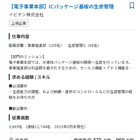
【電子事業本部】ICパッケージ基板の生産管理
イビデン株式会社
上場企業
仕事内容
配属部署：事業推進部（109名） 生産管理G（68名）
【部門のミッション】
電子事業本部では、半導体パッケージ基板の開発～生産を行っています。
事業推進部は利益額を最大化するための、セールス機能 + アドミ機能を融
合した、全体の司令塔を担っており、生産管理Gは工場運営状態の健全性
求める経験 / スキル
の見張り＝監視・コンダクターとして生産計画の立案や生産状況の管理を
行っています。
■必須要件
・生産能力の調整、および納期・進捗のコントロールなどの生産管理の経
【業務内容】
験をお持ちの方
担当ブロック・工程の生産進捗管理、監視を行い、生産現場への生産指
示・生産状況確認、顧客への生産状況報告、監査報告やそれに伴う資料作
■歓迎要件
成を行っていただきます。担当は工場×工程で区分けしており、岐阜県内
・半導体や電子部品などの生産管理の経験をお持ちの方
従業員数
の国内工場とマレーシア・フィリピンにある海外工場のいずれかをご経験
・英語での簡単な資料作成や会話が可能な方
や英語力に応じてご担当いただきます。以下をご担当いただきつつ、設備
・ISOなどの知識保有者（内部監査経験）
3,669名
（連結12,744名 2023年3月末現在）
や品質などの製品担当の代表と生産の進捗管理と顕在化した課題の解決に
向けた週次のミーティングを主導していただきます。なお、国内工場担当
575
960
岐阜県