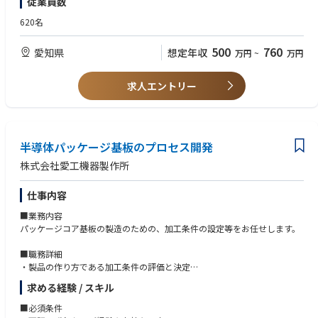
従業員数
■歓迎資格
■同社の魅力
・第2種電気工事士
620名
＜安定した市場性＞
・エネルギー管理士
AI、データセンター、EV需要を背景に、プリント基板・パッケージ基板市
・危険物取扱者乙種4類
500
760
愛知県
想定年収
万円
~
万円
場は中長期で拡大しています。特に、半導体を電子機器に実装するために
・機械保全技能士2級
不可欠なパッケージ基板分野は、AIサーバー向け需要の拡大により高い成
※日本語能力試験N2レベル以上の方
長性が注目されています。
求人エントリー
＜新潟・新発田工場が新設稼働＞
約90億円規模の設備投資を進める新発田工場が本格稼働しています。新潟
県新発田市にてパッケージ基板用コアの新工場を竣工し、さらに第4期投
資として約90億円規模の設備増強を進行中です。
半導体パッケージ基板のプロセス開発
株式会社愛工機器製作所
仕事内容
■業務内容
パッケージコア基板の製造のための、加工条件の設定等をお任せします。
■職務詳細
・製品の作り方である加工条件の評価と決定
└電流の大きさ、材料特性、温度、圧力、時間などの加工条件を評価し、
求める経験 / スキル
最適なプロセスパラメータを決定。
・薬品を使用する設備の薬品濃度分析
■必須条件
・製品材料、加工用薬品等の使用可否の判断