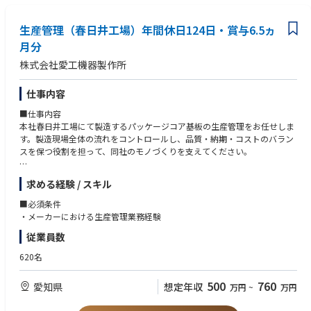
ず、常に情報収集を行い、変化に柔軟に対応していく姿勢が必要になりま
・労務に関する知識、技能を持ち、積極的に仕事に取り組める方
す。
・実務を実行するだけでなく常に改善意識を持ち問題点を改善していけ
生産管理（春日井工場）年間休日124日・賞与6.5ヵ
る方
■組織：
・他部門との連携調整もスムーズに行えるコミュニケーション能力を有
月分
50代1名、30代3名、20代4名
している方
株式会社愛工機器製作所
・労務系システムの設定改善など情報系に興味が深い方
仕事内容
■仕事内容
本社春日井工場にて製造するパッケージコア基板の生産管理をお任せしま
す。製造現場全体の流れをコントロールし、品質・納期・コストのバラン
スを保つ役割を担って、同社のモノづくりを支えてください。
■具体的な仕事内容
求める経験 / スキル
・生産計画の策定と調整
需要予測や受注状況に応じて、いつ・何を・どれだけ作るかを決定しま
■必須条件
す。
・メーカーにおける生産管理業務経験
従業員数
・工程管理と進捗フォロー
各工程がスムーズに流れるように調整し、遅れがあれば即座に対応しま
620名
す。
500
760
愛知県
想定年収
万円
~
万円
・他部門との橋渡し役
営業、購買など、他部門と連携して全体最適を図ります。