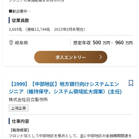
量を持って主体的にプロジェクトを推進いただける技術者を募集します。
■歓迎要件
【業務内容】
半導体や電子部品業界での要素技術開発・プロセスエンジニアリングの経
従業員数
次世代、およびその先の未来（次々世代）の製品化を目標に、パッケージ
験をお持ちの方
基板の全製造工程を対象に、既存技術の改善では実現が難しい課題に対
（微細加工、表面処理、膜形成、実装、検査計測など）
3,669名
（連結12,744名 2023年3月末現在）
し、半導体業界の枠にとらわれず幅広い業界の最先端技術を柔軟に取り入
れながら、ゼロベースで材料や構造設計など製品開発からプロセス開発ま
500
960
岐阜県
想定年収
万円
~
万円
で幅広くご担当いただきます。
【具体的な業務内容】
求人エントリー
①技術探索・実験評価
・展示会、論文調査、各種メーカーなどの社外パートナー企業を通じて最
先端の技術を探索
・新製品への適応性を検証するための実験および評価
②量産化への橋渡し
【2999】【中部地区】地方銀行向けシステムエン
・開発した新技術を生産部門と連携し、実際の生産ラインを活用して評
ジニア（維持保守、システム領域拡大提案）(主任)
価・検証
株式会社日立製作所
・スムーズな量産化に向けたプロセスの確立
上場企業
【業務の魅力】
・これまでのパッケージ基板にはない、新たな技術開発に携わることが可
仕事内容
能です。
・デバイスメーカーであるため、デバイスに必要となる全プロセスの技術
【職務概要】
を社内に持っており、技術基盤が広く自身のスキルも広げていくことが可
フロントSEとして中部地区を拠点として、主に中部地区の金融機関関連を
能です。