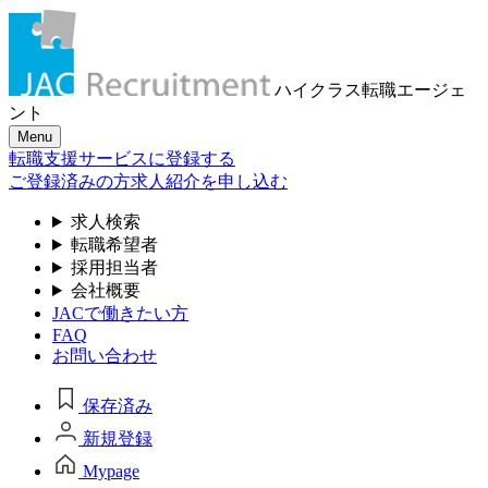
ハイクラス転職
エージェ
ント
Menu
転職支援サービスに登録する
ご登録済みの方
求人紹介を申し込む
求人検索
転職希望者
採用担当者
会社概要
JACで働きたい方
FAQ
お問い合わせ
保存済み
新規登録
Mypage