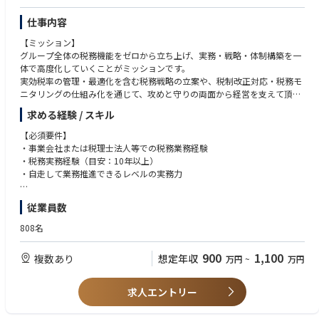
仕事内容
【ミッション】
グループ全体の税務機能をゼロから立ち上げ、実務・戦略・体制構築を一
体で高度化していくことがミッションです。
実効税率の管理・最適化を含む税務戦略の立案や、税制改正対応・税務モ
ニタリングの仕組み化を通じて、攻めと守りの両面から経営を支えて頂き
ます。属人化した税務業務を標準化し、持続可能な税務基盤を築くプロフ
求める経験 / スキル
ェッショナルとして活躍いただきます。
【必須要件】
以下の業務をお任せ致します。
・事業会社または税理士法人等での税務業務経験
【業務内容】
・税務実務経験（目安：10年以上）
・税務業務全般（主に国際税務）
・自走して業務推進できるレベルの実務力
・移転価格税制対応
└分析・文書作成・更新・外部専門家連携
【歓迎要件】
従業員数
・BEPS対応（Pillar2含む）
・国際税務（特に移転価格）の経験
└ 検討・実務推進・ドキュメント整備
・英語資料の取り扱い経験
808名
・グローバルミニマム課税対応
└ 契約書・税務文書等
・決算・税務申告業務
・BEPS対応の知識・実務経験
900
1,100
複数あり
想定年収
万円
~
万円
・ 税務調査対応
・国内外税務調査対応経験
・組織再編・M&A税務対応経験
【プロジェクト領域】
・PMI経験
求人エントリー
・M&A（DD・PMI・組織再編）
・税理士資格
・グループ税務ガバナンス構築