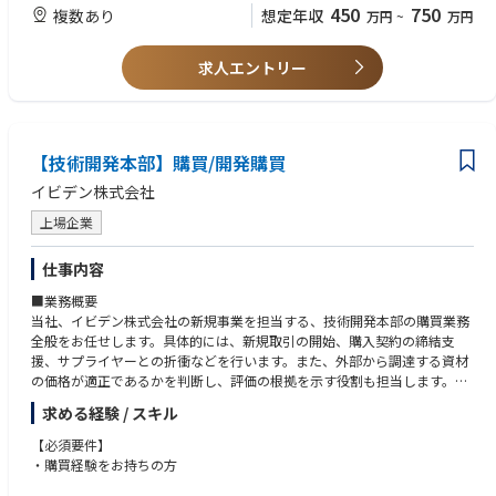
【働く環境】
・電子部品、電子機器、EMS、基板製造など製造業界での営業経験
450
750
複数あり
想定年収
万円
~
万円
①当本部は、地域金融機関事業におけるIT/OT分野を管轄するフロント本
・メーカーや開発部門及び調達部門との折衝経験
部です。
・製造工程や図面への理解がある方（なくても可）
その中で、配属組織となる第三部１Ｇは、中部地区を拠点として、スキ
求人エントリー
ーム毎のアカウントの取り纏めを推進している部組織の役割を担っている
システムエンジニアの部隊です。
②配属組織は社員40名規模、若手～ベテランまで幅広い年齢層が所属して
います。
【技術開発本部】購買/開発購買
主に顧客先にシステムエンジニアを配置し、お客様に対して極め細やか
なサービスを提供しています。
イビデン株式会社
③配属先で関わるプロジェクトは、いずれも社会、金融を支えるシステム
上場企業
に関するものであり、業務を通して社会インフラを支える役割を強く感じ
ることができます。
④顧客先業務となり基本出社する勤務形態となりますが、個別状況によっ
仕事内容
てスポットでのリモート勤務も調整可能です。
■業務概要
⑤各種社内打合せやスキーム対応による出張があります。（関連部署がい
当社、イビデン株式会社の新規事業を担当する、技術開発本部の購買業務
る関東地区、スキーム対応に準じた日本国内）
全般をお任せします。具体的には、新規取引の開始、購入契約の締結支
援、サプライヤーとの折衝などを行います。また、外部から調達する資材
※上記内容は、募集開始時点の内容であり、入社後必要に応じて変更とな
の価格が適正であるかを判断し、評価の根拠を示す役割も担当します。
る場合がございます。予めご了承ください。
求める経験 / スキル
■職務詳細
・新規取引の開始と購入契約の締結支援
【必須要件】
・サプライヤーとの折衝業務
・購買経験をお持ちの方
・調達資材の価格判断と評価根拠の提示