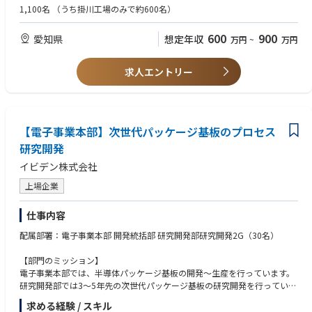
を担う電子部品として、我々の主力製品である“コネクタ”があります。 高
1,100名
（うち掛川工場のみで約600名）
速伝送、大電力伝送、小型高密度化など、その進化は止まりません。
【業務経験】
日本に最も早くから定着し、電子機器の接続の発展を支えてきた世界有数
<必須条件>
600
900
愛知県
想定年収
万円
~
万円
の接続技術メーカーであるタイコエレクトロニクスジャパン合同会社にお
・自動車業界でBtoBの営業経験をお持ちの方
いて、あなたの培ってきた経験と実行力を、セールス活動に活かしたい方
のご応募をお待ちしています。
< 歓迎条件>
求人エントリー
・ 業界を問わずコネクタの営業経験がある方
【仕事内容】
・ 業務、日常会話レベルの英語力がある方
中部地区の自動車部品メーカーへの当社製品のセールス活動およびアカウ
・ チームワークで業務を遂行されてきた方
ントマネジメント業務。
・ ピープルマネジメント（2～3名以上のチーム）の経験がある方"
・ 顧客と市場のトレンドを把握/分析し、ビジネス機会を発掘し、顧客の
【電子事業本部】次世代パッケージ基板のプロセス
ニーズを先取りした販売戦略を立案/実行する。
研究開発
・ 顧客に密着したQCD（Quality,Cost, Delivery）のフォローを行い、顧客
イビデン株式会社
満足度の向上、売上およびビジネスシェアの拡大ににつなげる。(Quality
や Deliveryの専門部署があるので、本ポジションは多少関わっていくよ
上場企業
うなイメージである)
・ 顧客生産計画情報から当社製品の需要予測を行い、短期~長期の生産、
仕事内容
売上計画に反映する。
・ 製品の開発および生産に関して、社内関連部門へ情報提供を行い連携
配属部署：電子事業本部 開発統括部 研究開発部研究開発2G（30名）
し、開発から納入までのトータルマネジメントをリードする。
・ 海外姉妹会社と連絡を密に行い、情報の共有化と連携の強化により、グ
【部門のミッション】
ローバルでより良いサービスを顧客に提供する。
電子事業本部では、半導体パッケージ基板の開発～生産を行っています。
研究開発部では3～5年先の次世代パッケージ基板の研究開発を行っていま
す。配属Gではプロセスの要素技術開発を担当し、別Gにてパッケージの
求める経験 / スキル
構造や工程設計などを行っています。