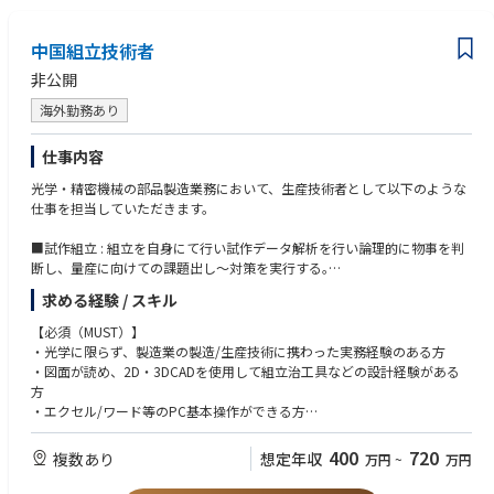
中国組立技術者
非公開
海外勤務あり
仕事内容
光学・精密機械の部品製造業務において、生産技術者として以下のような
仕事を担当していただきます。
■試作組立 : 組立を自身にて行い試作データ解析を行い論理的に物事を判
断し、量産に向けての課題出し～対策を実行する｡
■生産準備 : 図面を読み取り、組立工程設計を行う。必要な設備・治具な
求める経験 / スキル
どの設計や選定を行う｡（FMEA）
■量産立上 : 量産工程設計を行い、QCDの観点で総合的に生産現場を作る｡
【必須（MUST）】
■量産・生産性向上・コスト削減: 現場の課題を見つけ改善を行いQCDの
・光学に限らず、製造業の製造/生産技術に携わった実務経験のある方
向上を図る｡（VA活動）
・図面が読め、2D・3DCADを使用して組立治工具などの設計経験がある
■品質改善・維持：製造工程の品質問題を特定・解決し、工程管理と検査
方
方法を確立・改善する。
・エクセル/ワード等のPC基本操作ができる方
■トラブルシューティング：生産ラインの設備故障や品質異常の原因を技
術的に特定し、迅速な解決と再発防止策を実施する。
【歓迎（WANT）】
400
720
複数あり
想定年収
万円
~
万円
■人材育成・技術指導：中国人生産技術者へ生産技術の技術指導を行う。
・加工知識を有する方（射出成形、金属加工、ガラスレンズに関わった経
験があれば尚良い）