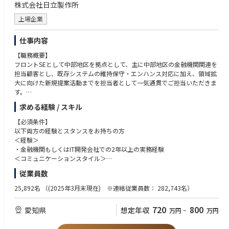
株式会社日立製作所
【ポジションの魅力・やりがい・キャリアパス】
社会を起点に課題を捉え、常に誠実に行動することを忘れずに、社内外
・幅広い製品／技術を用いた金融システムを上流から稼働・運用保守業務
の関係者と協創で成果に責任を持って社会に貢献する。
上場企業
まで経験でき、段階的に多様なスキル獲得とキャリアを形成できる
・Innovation（イノベーションを起こす）：
・フロントSEとして顧客に近い立場で職務を遂行することができ、ITスキ
新しい価値を生み出すために、情熱を持って学び、現状に挑戦し、素早
仕事内容
ルのみならず業務スキルや交渉力・課題解決力・調整力といったプロジェ
く応えて、イノベーションを加速する。
クト推進・取り纏めに必要なポータブルスキルも蓄積できます。
【職務概要】
・地域金融機関が抱えるDX対応、AI、セキュリティといった課題解決に貢
【その他職種特有】
フロントSEとして中部地区を拠点として、主に中部地区の金融機関関連を
献ができ、やり遂げることで地域や社会への貢献ができ、大きな達成感も
・さまざまなことに対してポジティブにモチベーション高く取り組むこと
担当顧客とし、既存システムの維持保守・エンハンス対応に加え、領域拡
得られます。
が出来る
大に向けた新規提案活動までを担当者として一気通貫でご担当いただきま
・システムや新規提案の取り纏めとして、上長と連携しながら自身の裁量
・チームメンバを束ねて、プロジェクトを推し進めることができる
す。
の範囲で仕事を進めることができます。
・意思を持って最後までやり切る
求める経験 / スキル
・諦めない/負けず嫌いなマインドを持っている
お客様に相対する日立の顔として第一線で、日々の維持保守・エンハンス
【働く環境】
・ハードネゴシエーションできる
作業でお客様からの信頼を獲得すると共に、課題をヒアリングし、解決策
【必須条件】
①当本部は、地域金融機関事業におけるIT/OT分野を管轄するフロント本
・成長意欲がある
を上長と連携の元現地メンバーと連携して対応いただきます。課題解決に
以下両方の経験とスタンスをお持ちの方
部です。
・ルールや行動規範を遵守する
おいては弊部のメンバーや後方の製品・間接部門と連携を図り、案件を推
＜経験＞
その中で、配属組織となる第三部１Ｇは、中部地区を拠点として、スキー
進していくことを期待しております。
・金融機関もしくはIT開発会社での2年以上の実務経験
ム毎のアカウントの取り纏めを推進している部組織の役割を担っているシ
【最終学歴】
＜コミュニケーションスタイル＞
ステムエンジニアの部隊です。
短大・専門卒以上
【職務詳細】
・周囲の関連者と積極的にコミュニケーションを取り、他者を巻き込んで
②配属組織は社員40名規模、若手～ベテランまで幅広い年齢層が所属して
従業員数
実際のシステム維持保守・エンハンスをご担当いただきながら、当社から
物事を進める意識や経験を有すること
います。
提案の可能性がないかを顧客との課題調査の中から見出していき、さらな
25,892名
（(2025年3月末現在) ※連結従業員数： 282,743名）
主に顧客先にシステムエンジニアを配置し、お客様に対して極め細やかな
る顧客への価値提供に向けて営業部隊や社内関連部署、ビジネスパートナ
【歓迎条件】
サービスを提供しています。
ーと協業をしていきながら提案・受注／ビジネスの拡大を担っていただく
・システム対応の実務経験（開発、設計、維持保守のいずれか）
③配属先で関わるプロジェクトは、いずれも社会、金融を支えるシステム
720
800
愛知県
想定年収
万円
~
万円
ことを期待。
・金融機関での実務経験
に関するものであり、業務を通して社会インフラを支える役割を強く感じ
◇ システム維持保守・エンハンス
ることができます。