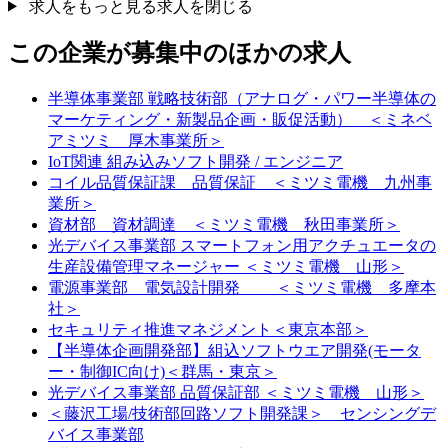
求人をもっと見る
求人を閉じる
この企業が募集中のほかの求人
半導体事業部 戦略技術部（アナログ・パワー半導体の
マーケティング・新製品企画・販促活動） ＜ミネベ
アミツミ 厚木事業所＞
IoT関連 組み込みソフト開発 / エンジニア
コイル品質保証課 品質保証 ＜ミツミ電機 九州事
業所＞
資材部 資材調達 ＜ミツミ電機 秋田事業所＞
光デバイス事業部 スマートフォン用アクチュエータの
生産設備管理マネージャー ＜ミツミ電機 山形＞
電源事業部 電気設計開発 ＜ミツミ電機 多摩本
社＞
セキュリティ推進マネジメント＜東京本部＞
【半導体企画開発部】組込ソフトウエア開発(モータ
ー・制御IC向け)＜群馬・東京＞
光デバイス事業部 品質保証部 ＜ミツミ電機 山形＞
＜藤沢工場/技術部回路ソフト開発課＞ センシングデ
バイス事業部