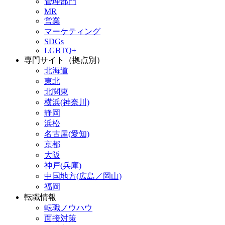
管理部門
MR
営業
マーケティング
SDGs
LGBTQ+
専門サイト（拠点別）
北海道
東北
北関東
横浜(神奈川)
静岡
浜松
名古屋(愛知)
京都
大阪
神戸(兵庫)
中国地方(広島／岡山)
福岡
転職情報
転職ノウハウ
面接対策