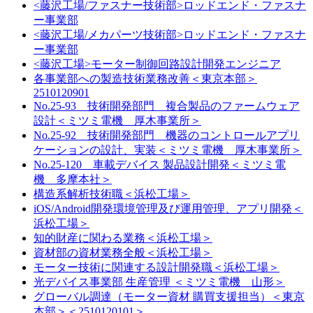
<藤沢工場/ファスナー技術部>ロッドエンド・ファスナ
ー事業部
<藤沢工場/メカパーツ技術部>ロッドエンド・ファスナ
ー事業部
<藤沢工場>モーター制御回路設計開発エンジニア
各事業部への製造技術業務改善＜東京本部＞
2510120901
No.25-93 技術開発部門 複合製品のファームウェア
設計＜ミツミ電機 厚木事業所＞
No.25-92 技術開発部門 機器のコントロールアプリ
ケーションの設計、実装＜ミツミ電機 厚木事業所＞
No.25-120 車載デバイス 製品設計開発＜ミツミ電
機 多摩本社＞
構造系解析技術職＜浜松工場＞
iOS/Android開発環境管理及び運用管理、アプリ開発＜
浜松工場＞
知的財産に関わる業務＜浜松工場＞
資材部の資材業務全般＜浜松工場＞
モーター技術に関連する設計開発職＜浜松工場＞
光デバイス事業部 生産管理 ＜ミツミ電機 山形＞
グローバル調達（モーター資材 購買支援担当）＜東京
本部＞＜2510120101＞