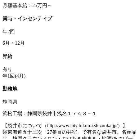
月額基本給：25万円～
賞与・インセンティブ
年2回
6月・12月
昇給
有り
年1回(4月)
勤務地
静岡県
浜松工場：静岡県袋井市浅名１７４３－１
【袋井市について（http://www.city.fukuroi.shizuoka.jp/）】
袋東海道五十三次「27番目の井宿」で有名な袋井市。名産品
は、静岡クラウンメロン・おはたき肉まき・地酒/あさば一