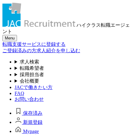
ハイクラス転職
エージェ
ント
Menu
転職支援サービスに登録する
ご登録済みの方
求人紹介を申し込む
求人検索
転職希望者
採用担当者
会社概要
JACで働きたい方
FAQ
お問い合わせ
保存済み
新規登録
Mypage