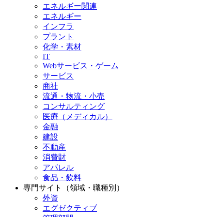
エネルギー関連
エネルギー
インフラ
プラント
化学・素材
IT
Webサービス・ゲーム
サービス
商社
流通・物流・小売
コンサルティング
医療（メディカル）
金融
建設
不動産
消費財
アパレル
食品・飲料
専門サイト（領域・職種別）
外資
エグゼクティブ