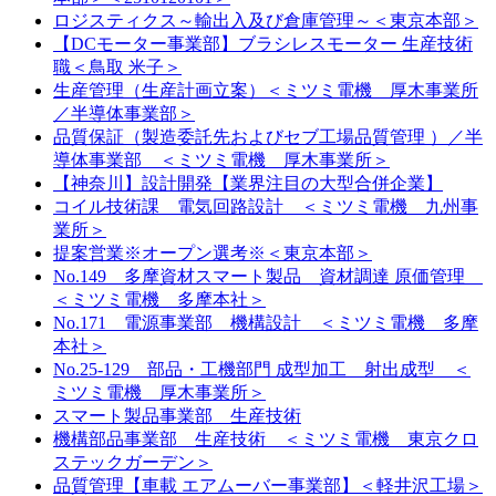
ロジスティクス～輸出入及び倉庫管理～＜東京本部＞
【DCモーター事業部】ブラシレスモーター 生産技術
職＜鳥取 米子＞
生産管理（生産計画立案）＜ミツミ電機 厚木事業所
／半導体事業部＞
品質保証（製造委託先およびセブ工場品質管理 ）／半
導体事業部 ＜ミツミ電機 厚木事業所＞
【神奈川】設計開発【業界注目の大型合併企業】
コイル技術課 電気回路設計 ＜ミツミ電機 九州事
業所＞
提案営業※オープン選考※＜東京本部＞
No.149 多摩資材スマート製品 資材調達 原価管理
＜ミツミ電機 多摩本社＞
No.171 電源事業部 機構設計 ＜ミツミ電機 多摩
本社＞
No.25-129 部品・工機部門 成型加工 射出成型 ＜
ミツミ電機 厚木事業所＞
スマート製品事業部 生産技術
機構部品事業部 生産技術 ＜ミツミ電機 東京クロ
ステックガーデン＞
品質管理【車載 エアムーバー事業部】＜軽井沢工場＞