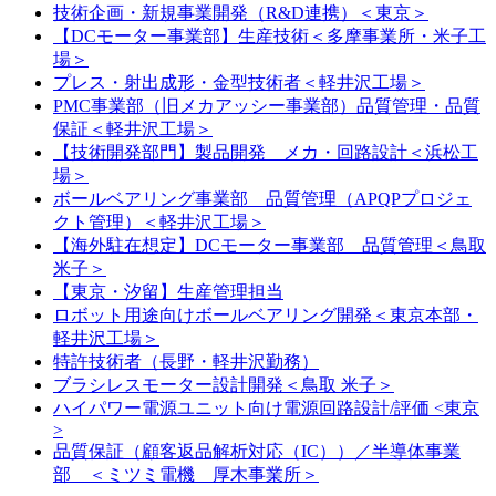
技術企画・新規事業開発（R&D連携）＜東京＞
【DCモーター事業部】生産技術＜多摩事業所・米子工
場＞
プレス・射出成形・金型技術者＜軽井沢工場＞
PMC事業部（旧メカアッシー事業部）品質管理・品質
保証＜軽井沢工場＞
【技術開発部門】製品開発 メカ・回路設計＜浜松工
場＞
ボールベアリング事業部 品質管理（APQPプロジェ
クト管理）＜軽井沢工場＞
【海外駐在想定】DCモーター事業部 品質管理＜鳥取
米子＞
【東京・汐留】生産管理担当
ロボット用途向けボールベアリング開発＜東京本部・
軽井沢工場＞
特許技術者（長野・軽井沢勤務）
ブラシレスモーター設計開発＜鳥取 米子＞
ハイパワー電源ユニット向け電源回路設計/評価 <東京
>
品質保証（顧客返品解析対応（IC））／半導体事業
部 ＜ミツミ電機 厚木事業所＞