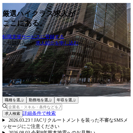
厳選ハイクラス求人が
ここにある。
転職支援サービスに登録する
ご登録済みの方
求人紹介を申し込む
職種を選ぶ
勤務地を選ぶ
年収を選ぶ
詳細条件で
検索
求人検索
2026.03.23
!
JACリクルートメントを装った不審なSMSメ
ッセージにご注意ください
2026.08.03
令和8年熊本地震へのお見舞い