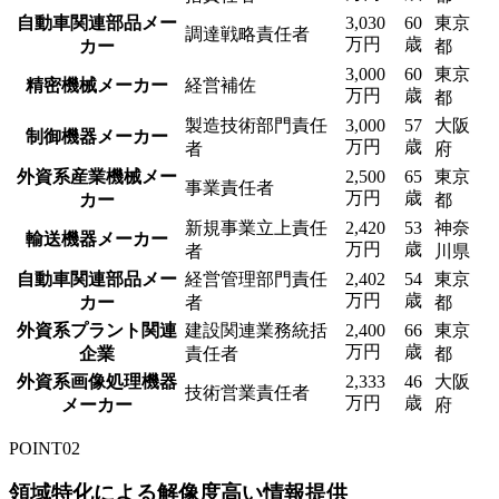
自動車関連部品メー
3,030
60
東京
調達戦略責任者
万円
歳
カー
都
3,000
60
東京
精密機械メーカー
経営補佐
万円
歳
都
製造技術部門責任
3,000
57
大阪
制御機器メーカー
万円
歳
者
府
外資系産業機械メー
2,500
65
東京
事業責任者
万円
歳
カー
都
新規事業立上責任
2,420
53
神奈
輸送機器メーカー
万円
歳
者
川県
自動車関連部品メー
経営管理部門責任
2,402
54
東京
万円
歳
カー
者
都
外資系プラント関連
建設関連業務統括
2,400
66
東京
万円
歳
企業
責任者
都
外資系画像処理機器
2,333
46
大阪
技術営業責任者
万円
歳
メーカー
府
POINT
02
領域特化による解像度高い情報提供