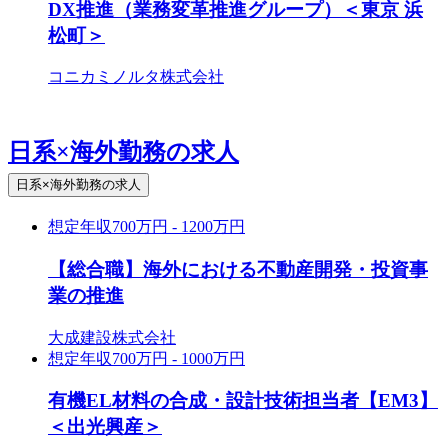
DX推進（業務変革推進グループ）＜東京 浜
松町＞
コニカミノルタ株式会社
日系×海外勤務の求人
日系×海外勤務の求人
想定年収
700万円 - 1200万円
【総合職】海外における不動産開発・投資事
業の推進
大成建設株式会社
想定年収
700万円 - 1000万円
有機EL材料の合成・設計技術担当者【EM3】
＜出光興産＞