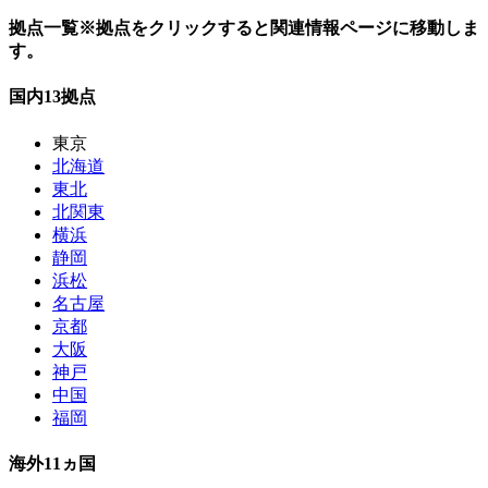
拠点一覧
※拠点をクリックすると関連情報ページに移動しま
す。
国内
13
拠点
東京
北海道
東北
北関東
横浜
静岡
浜松
名古屋
京都
大阪
神戸
中国
福岡
海外
11
ヵ国