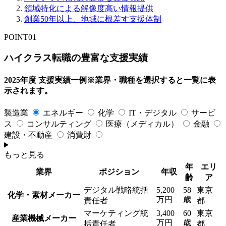
領域特化による
解像度高い情報提供
創業50年以上、
地域に根差す支援体制
POINT
01
ハイクラス転職の豊富な支援実績
2025年度 支援実績一例
※業界・職種を選択すると一覧に表
示されます。
製造業
エネルギー
化学
IT・デジタル
サービ
ス
コンサルティング
医療（メディカル）
金融
建設・不動産
消費財
もっと見る
年
エリ
業界
ポジション
年収
齢
ア
デジタル戦略統括
5,200
58
東京
化学・素材メーカー
万円
歳
責任者
都
マーケティング統
3,400
60
東京
産業機械メーカー
万円
歳
括責任者
都