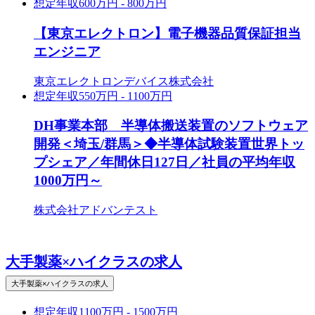
想定年収
600万円 - 800万円
【東京エレクトロン】電子機器品質保証担当
エンジニア
東京エレクトロンデバイス株式会社
想定年収
550万円 - 1100万円
DH事業本部 半導体搬送装置のソフトウェア
開発＜埼玉/群馬＞◆半導体試験装置世界トッ
プシェア／年間休日127日／社員の平均年収
1000万円～
株式会社アドバンテスト
大手製薬×ハイクラスの求人
大手製薬×ハイクラスの求人
想定年収
1100万円 - 1500万円