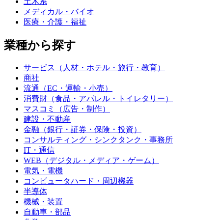
土木系
メディカル・バイオ
医療・介護・福祉
業種から探す
サービス（人材・ホテル・旅行・教育）
商社
流通（EC・運輸・小売）
消費財（食品・アパレル・トイレタリー）
マスコミ（広告・制作）
建設・不動産
金融（銀行・証券・保険・投資）
コンサルティング・シンクタンク・事務所
IT・通信
WEB（デジタル・メディア・ゲーム）
電気・電機
コンピュータハード・周辺機器
半導体
機械・装置
自動車・部品