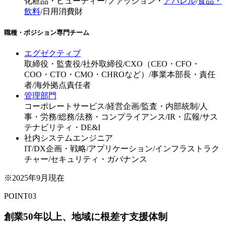
化粧品・ビューティー
/
ファッション・
アパレル
/
食品・
飲料
/
日用消費財
職種・ポジション専門チーム
エグゼクティブ
取締役・監査役
/
社外取締役
/
CXO（CEO・CFO・
COO・CTO・CMO・CHROなど）
/
事業本部長・責任
者
/
海外拠点責任者
管理部門
コーポレートサービス
/
経営企画
/
監査・内部統制
/
人
事・労務
/
総務
/
法務・コンプライアンス
/
IR・広報
/
サス
テナビリティ・DE&I
社内システムエンジニア
IT
/
DX企画・戦略
/
アプリケーション
/
インフラストラク
チャー
/
セキュリティ・ガバナンス
※2025年9月現在
POINT
03
創業50年以上、地域に根差す支援体制