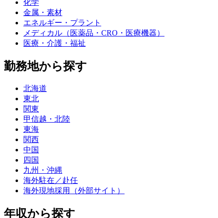
化学
金属・素材
エネルギー・プラント
メディカル（医薬品・CRO・医療機器）
医療・介護・福祉
勤務地から探す
北海道
東北
関東
甲信越・北陸
東海
関西
中国
四国
九州・沖縄
海外駐在／赴任
海外現地採用（外部サイト）
年収から探す