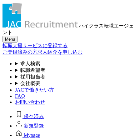
ハイクラス転職
エージェ
ント
Menu
転職支援サービスに登録する
ご登録済みの方
求人紹介を申し込む
求人検索
転職希望者
採用担当者
会社概要
JACで働きたい方
FAQ
お問い合わせ
保存済み
新規登録
Mypage