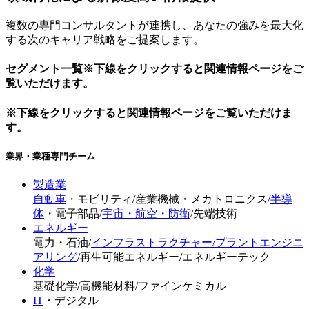
複数の専門コンサルタントが連携し、あなたの強みを最大化
する次のキャリア戦略をご提案します。
セグメント一覧
※下線をクリックすると関連情報ページをご
覧いただけます。
※下線をクリックすると関連情報ページをご覧いただけま
す。
業界・業種専門チーム
製造業
自動車
・
モビリティ
/
産業機械・メカトロニクス
/
半導
体
・
電子部品
/
宇宙・航空・防衛
/
先端技術
エネルギー
電力・石油
/
インフラストラクチャー
/
プラントエンジニ
アリング
/
再生可能エネルギー
/
エネルギーテック
化学
基礎化学
/
高機能材料
/
ファインケミカル
IT
・デジタル