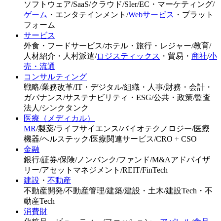
ソフトウェア
/
SaaS
/
クラウド
/
SIer
/
EC・マーケティング
/
ゲーム
・
エンタテインメント
/
Webサービス
・プラット
フォーム
サービス
外食・フードサービス
/
ホテル・旅行・レジャー
/
教育
/
人材紹介・人村派遣
/
ロジスティックス
・
貿易
・
商社
/
小
売・流通
コンサルティング
戦略
/
業務改革
/
IT・デジタル
/
組織・人事
/
財務・会計・
ガバナンス
/
サステナビリティ・ESG
/
公共・政策
/
監査
法人
/
シンクタンク
医療（メディカル）
MR
/
製薬
/
ライフサイエンス
/
バイオテクノロジー
/
医療
機器
/
ヘルステック
/
医療関連サービス
/
CRO + CSO
金融
銀行
/
証券
/
保険
/
ノンバンク
/
ファンド
/
M&Aアドバイザ
リー
/
アセットマネジメント
/
REIT
/
FinTech
建設
・
不動産
不動産開発
/
不動産管理
/
建築
/
建設・土木
/
建設Tech・不
動産Tech
消費財