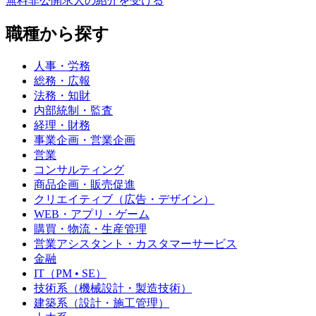
無料
非公開求人の紹介を受ける
職種から探す
人事・労務
総務・広報
法務・知財
内部統制・監査
経理・財務
事業企画・営業企画
営業
コンサルティング
商品企画・販売促進
クリエイティブ（広告・デザイン）
WEB・アプリ・ゲーム
購買・物流・生産管理
営業アシスタント・カスタマーサービス
金融
IT（PM • SE）
技術系（機械設計・製造技術）
建築系（設計・施工管理）