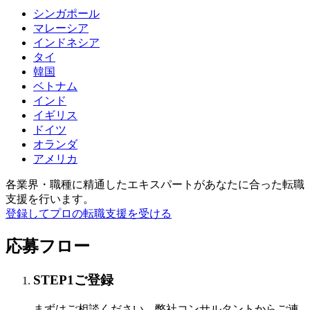
シンガポール
マレーシア
インドネシア
タイ
韓国
ベトナム
インド
イギリス
ドイツ
オランダ
アメリカ
各業界・職種に精通したエキスパートが
あなたに合った転職
支援を行います。
登録してプロの転職支援を受ける
応募フロー
STEP
1
ご登録
まずはご相談ください。弊社コンサルタントからご連