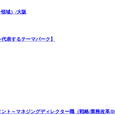
logy領域）/大阪
ン【日本を代表するテーマパーク】
ント～マネジングディレクター職（戦略/業務改革/D