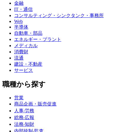
金融
IT・通信
コンサルティング・シンクタンク・事務所
Web
半導体
自動車・部品
エネルギー・プラント
メディカル
消費財
流通
建設・不動産
サービス
職種から探す
営業
商品企画・販売促進
人事‧労務
総務‧広報
法務‧知財
内部統制‧監査