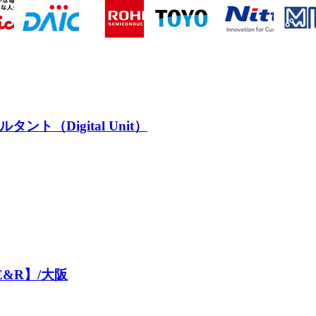
（Digital Unit）
&R】/大阪