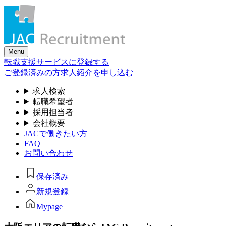
Skip
to
the
content
Menu
転職支援サービスに登録する
ご登録済みの方
求人紹介を申し込む
求人検索
転職希望者
採用担当者
会社概要
JACで働きたい方
FAQ
お問い合わせ
保存済み
新規登録
Mypage