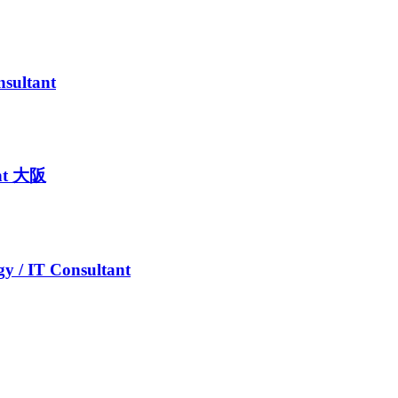
ultant
ant 大阪
T Consultant