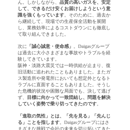
ん。しかしながら、
品質の高いガスを、安定
して、できるだけ安くお届けしようという意
識を強くもっています
。そのために、過去か
ら継続して、現場での生産保全活動を展開
し、業務効率によるコストダウンにも徹底し
て取り組んできました。
次に
「誠心誠意・使命感」
。Daigasグループ
は過去に大小さまざまな事故やトラブルを経
験してきています。
阪神・淡路大震災では一時供給が止まり、復
旧活動に追われたこともありました。またガ
ス製造所や発電所においても想定外となるト
ラブルに直面することもありました。そうし
た危機的状況や困難な局面でも、決して逃げ
ず、
目標に向かって一致団結し、問題を解決
していく姿勢で乗り切ってきたのです
。
「進取の気性」とは、「先を見る」「先んじ
る」ことを指します
。Daigasグループにはさ
まざまな挑戦で会社の未来を切り拓いてきた