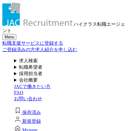
メール認証とは？
求人検索・転職事例
はじめに、
あなたが活かしたい
メール認証は当社サービスを利用される方が登録されたメー
ハイクラス転職
エージェ
レスがご本人のもので受信可能であることを確認するための
「ご経験業種」
を
ント
です。 これは主に、なりすまし等のセキュリティリスク低減
Menu
ポートにおけるお客様のスムーズな本人認証に役立ちます。
お選びください
転職支援サービスに登録する
が安心してジェイ エイ シー リクルートメントをお使いいた
めの大切な認証操作となります。
ご登録済みの方
求人紹介を申し込む
サービス（人材・ホテル・旅行・教育）
個人情報取り扱いおよびサービス利用規約
求人検索
転職希望者
商社
採用担当者
会社概要
JACで働きたい方
流通（EC・運輸・小売）
FAQ
閉じる
お問い合わせ
消費財（食品・アパレル・トイレタリー）
保存済み
マスコミ（広告・制作）
新規登録
建設・不動産
Mypage