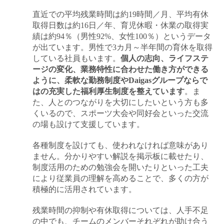
直近での平均残業時間は約19時間／月、平均有休
取得日数は約16日／年、育児休暇・休業の取得実
績は約94％（男性92%、女性100％）というデータ
が出ています。男性で3カ月～半年間の育休を取得
している社員もいます。
個人の志向、ライフステ
ージの変化、業務特性に合わせた働き方ができる
ように、柔軟な勤務制度やDaigasグループならで
はの充実した福利厚生制度を整えています
。ま
た、人とのつながりを大切にしたいという方も多
くいるので、スポーツ大会や同好会といった交流
の場も設けて支援しています。
各種制度を設けても、使われなければ意味があり
ません。分かりやすい解説を掲示板に載せたり、
制度活用のための勉強会を開いたりといった工夫
により従業員の理解を高めることで、多くの方が
積極的に活用されています。
残業時間の抑制や有休取得については、人手不足
の中でも、チームのメンバーそれぞれが助け合う