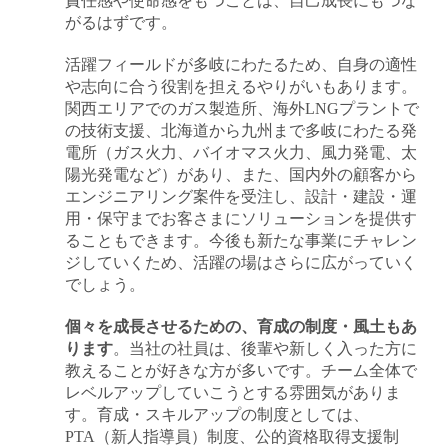
責任感や使命感をもつことは、自己成長にもつな
がるはずです。
活躍フィールドが多岐にわたるため、自身の適性
や志向に合う役割を担えるやりがいもあります。
関西エリアでのガス製造所、海外LNGプラントで
の技術支援、北海道から九州まで多岐にわたる発
電所（ガス火力、バイオマス火力、風力発電、太
陽光発電など）があり、また、国内外の顧客から
キャンセル
ログアウト
エンジニアリング案件を受注し、設計・建設・運
用・保守までお客さまにソリューションを提供す
ることもできます。今後も新たな事業にチャレン
ジしていくため、活躍の場はさらに広がっていく
でしょう。
個々を成長させるための、育成の制度・風土もあ
ります
。当社の社員は、後輩や新しく入った方に
教えることが好きな方が多いです。チーム全体で
レベルアップしていこうとする雰囲気がありま
す。育成・スキルアップの制度としては、
PTA（新人指導員）制度、公的資格取得支援制