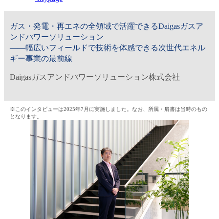
金融（銀行・証券・保険・投資）
ガス・発電・再エネの全領域で活躍できるDaigasガスア
コンサルティング・シンクタンク・事務所
ンドパワーソリューション
――幅広いフィールドで技術を体感できる次世代エネル
ギー事業の最前線
IT・通信
Daigasガスアンドパワーソリューション株式会社
WEB（デジタル・メディア・ゲーム）
電気・電機
※このインタビューは2025年7月に実施しました。なお、所属・肩書は当時のもの
となります。
コンピュータハード・周辺機器
半導体
機械・装置
自動車・部品
化学