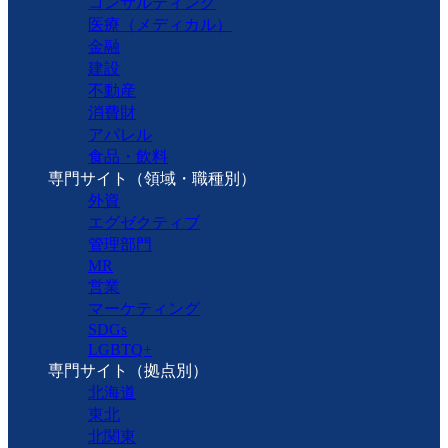
コンサルティング
医療（メディカル）
金融
建設
不動産
消費財
アパレル
食品・飲料
専門サイト（領域・職種別）
外資
エグゼクティブ
管理部門
MR
営業
マーケティング
SDGs
LGBTQ+
専門サイト（拠点別）
北海道
東北
北関東