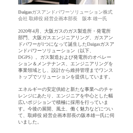
金属・素材
Daigasガスアンドパワーソリューション株式
会社 取締役 経営企画本部長 阪本 雄一氏
エネルギー・プラント
2020年4月、大阪ガスのガス製造所・発電所
メディカル（医薬品・CRO・医療機器）
部門、大阪ガスエンジニアリング、ガスアン
ドパワーが1つになって誕生したDaigasガスア
医療・介護・福祉
ンドパワーソリューション（以下、
DGPS）。ガス製造および発電所のオペレー
ション＆メンテナンス、エンジニアリングを
その他
事業領域とし、設計から維持管理までワンス
トップでソリューションを提供しています。
次へ
（ご経験職種を選択）
エネルギーの安定供給と新たな事業へのチャ
レンジにあたり、エンジニアを中心とした幅
広いポジションで積極に採用を行っていま
す。今後の展開、風土、働く魅力などについ
て、取締役 経営企画本部長の阪本雄一氏に伺
いました。