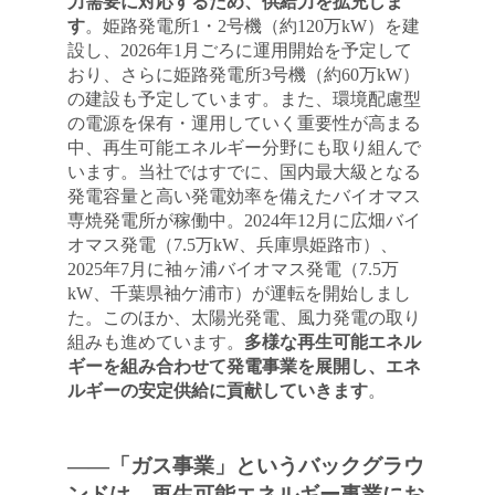
力需要に対応するため、供給力を拡充しま
す
。姫路発電所1・2号機（約120万kW）を建
設し、2026年1月ごろに運用開始を予定して
おり、さらに姫路発電所3号機（約60万kW）
の建設も予定しています。また、環境配慮型
の電源を保有・運用していく重要性が高まる
中、再生可能エネルギー分野にも取り組んで
います。当社ではすでに、国内最大級となる
発電容量と高い発電効率を備えたバイオマス
専焼発電所が稼働中。2024年12月に広畑バイ
オマス発電（7.5万kW、兵庫県姫路市）、
2025年7月に袖ヶ浦バイオマス発電（7.5万
kW、千葉県袖ケ浦市）が運転を開始しまし
た。このほか、太陽光発電、風力発電の取り
組みも進めています。
多様な再生可能エネル
ギーを組み合わせて発電事業を展開し、エネ
ルギーの安定供給に貢献していきます
。
――「ガス事業」というバックグラウ
ンドは、再生可能エネルギー事業にお