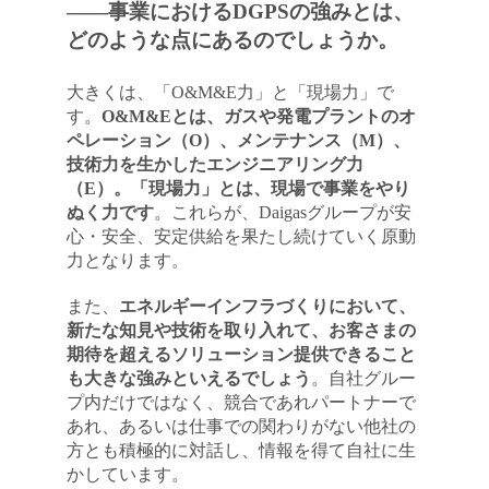
――事業におけるDGPSの強みとは、
どのような点にあるのでしょうか。
大きくは、「O&M&E力」と「現場力」で
す。
O&M&Eとは、ガスや発電プラントのオ
ペレーション（O）、メンテナンス（M）、
技術力を生かしたエンジニアリング力
（E）。「現場力」とは、現場で事業をやり
ぬく力です
。これらが、Daigasグループが安
心・安全、安定供給を果たし続けていく原動
力となります。
また、
エネルギーインフラづくりにおいて、
新たな知見や技術を取り入れて、お客さまの
期待を超えるソリューション提供できること
も大きな強みといえるでしょう
。自社グルー
プ内だけではなく、競合であれパートナーで
あれ、あるいは仕事での関わりがない他社の
方とも積極的に対話し、情報を得て自社に生
かしています。