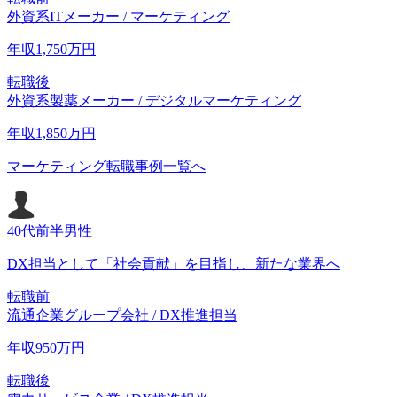
外資系ITメーカー / マーケティング
年収
1,750
万円
転職後
外資系製薬メーカー / デジタルマーケティング
年収
1,850
万円
マーケティング転職事例一覧へ
40代前半
男性
DX担当として「社会貢献」を目指し、新たな業界へ
転職前
流通企業グループ会社 / DX推進担当
年収
950
万円
転職後