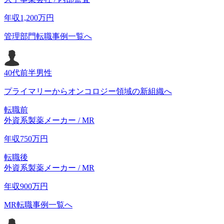
年収
1,200
万円
管理部門転職事例一覧へ
40代前半
男性
プライマリーからオンコロジー領域の新組織へ
転職前
外資系製薬メーカー / MR
年収
750
万円
転職後
外資系製薬メーカー / MR
年収
900
万円
MR転職事例一覧へ