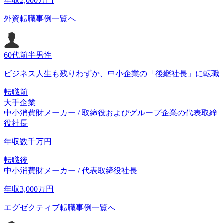
年収
2,000
万円
外資転職事例一覧へ
60代前半
男性
ビジネス人生も残りわずか、中小企業の「後継社長」に転職
転職前
大手企業
中小消費財メーカー / 取締役およびグループ企業の代表取締
役社長
年収
数千
万円
転職後
中小消費財メーカー / 代表取締役社長
年収
3,000
万円
エグゼクティブ転職事例一覧へ