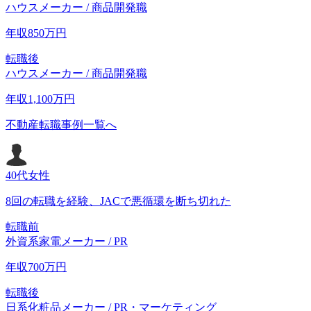
ハウスメーカー / 商品開発職
年収
850
万円
転職後
ハウスメーカー / 商品開発職
年収
1,100
万円
不動産転職事例一覧へ
40代
女性
8回の転職を経験、JACで悪循環を断ち切れた
転職前
外資系家電メーカー / PR
年収
700
万円
転職後
日系化粧品メーカー / PR・マーケティング