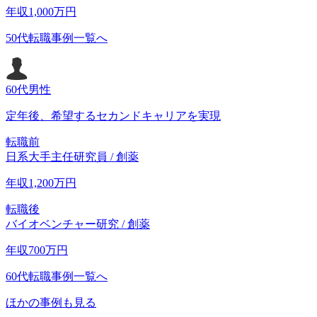
年収
1,000
万円
50代転職事例一覧へ
60代
男性
定年後、希望するセカンドキャリアを実現
転職前
日系大手主任研究員 / 創薬
年収
1,200
万円
転職後
バイオベンチャー研究 / 創薬
年収
700
万円
60代転職事例一覧へ
ほかの事例も見る