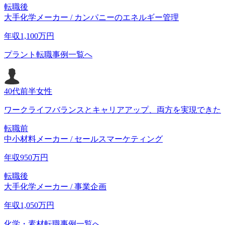
転職後
大手化学メーカー / カンパニーのエネルギー管理
年収
1,100
万円
プラント転職事例一覧へ
40代前半
女性
ワークライフバランスとキャリアアップ、両方を実現できた
転職前
中小材料メーカー / セールスマーケティング
年収
950
万円
転職後
大手化学メーカー / 事業企画
年収
1,050
万円
化学・素材転職事例一覧へ