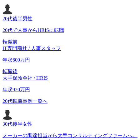
20代後半
男性
20代で人事からHRISに転職
転職前
IT専門商社 / 人事スタッフ
年収
600
万円
転職後
大手保険会社 / HRIS
年収
920
万円
20代転職事例一覧へ
30代後半
女性
メーカーの調達担当から大手コンサルティングファームへ。