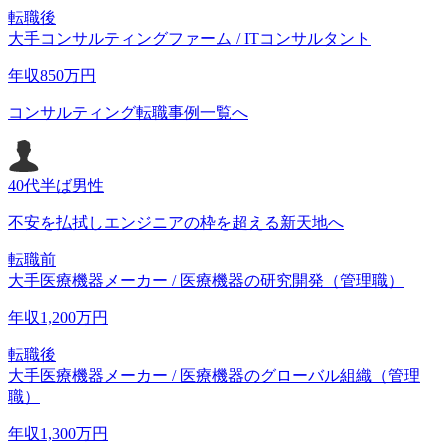
転職後
大手コンサルティングファーム / ITコンサルタント
年収
850
万円
コンサルティング転職事例一覧へ
40代半ば
男性
不安を払拭しエンジニアの枠を超える新天地へ
転職前
大手医療機器メーカー / 医療機器の研究開発（管理職）
年収
1,200
万円
転職後
大手医療機器メーカー / 医療機器のグローバル組織（管理
職）
年収
1,300
万円