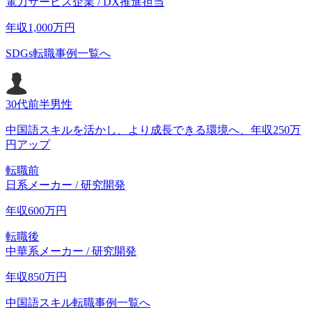
電力サービス企業 / DX推進担当
年収
1,000
万円
SDGs転職事例一覧へ
30代前半
男性
中国語スキルを活かし、より成長できる環境へ、年収250万
円アップ
転職前
日系メーカー / 研究開発
年収
600
万円
転職後
中華系メーカー / 研究開発
年収
850
万円
中国語スキル転職事例一覧へ