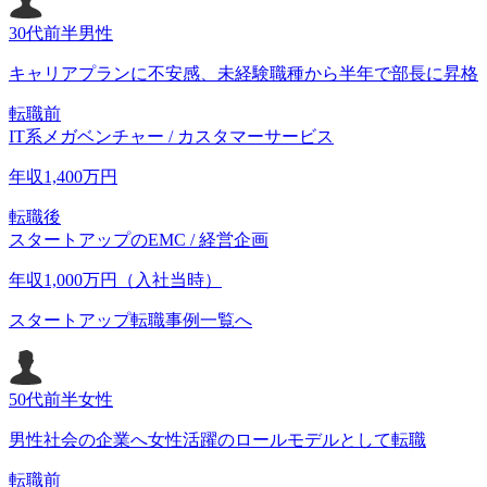
30代前半
男性
キャリアプランに不安感、未経験職種から半年で部長に昇格
転職前
IT系メガベンチャー / カスタマーサービス
年収
1,400
万円
転職後
スタートアップのEMC / 経営企画
年収
1,000
万円（入社当時）
スタートアップ転職事例一覧へ
50代前半
女性
男性社会の企業へ女性活躍のロールモデルとして転職
転職前