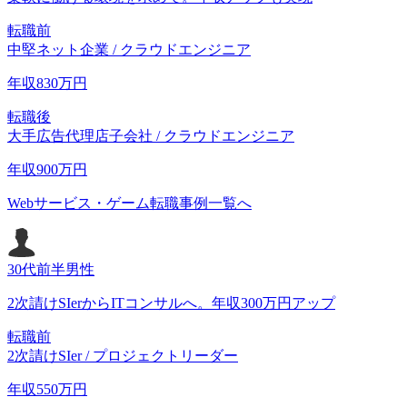
転職前
中堅ネット企業 / クラウドエンジニア
年収
830
万円
転職後
大手広告代理店子会社 / クラウドエンジニア
年収
900
万円
Webサービス・ゲーム転職事例一覧へ
30代前半
男性
2次請けSIerからITコンサルへ。年収300万円アップ
転職前
2次請けSIer / プロジェクトリーダー
年収
550
万円