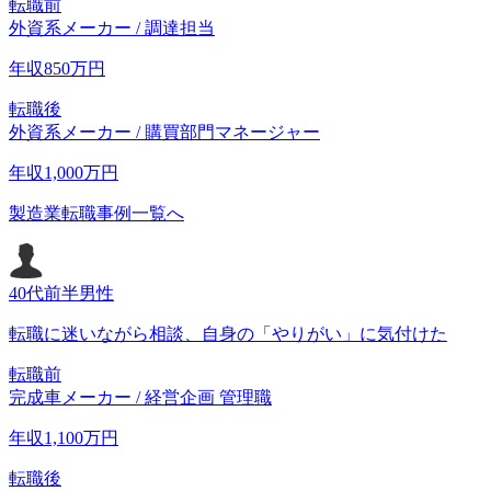
転職前
外資系メーカー / 調達担当
年収
850
万円
転職後
外資系メーカー / 購買部門マネージャー
年収
1,000
万円
製造業転職事例一覧へ
40代前半
男性
転職に迷いながら相談、自身の「やりがい」に気付けた
転職前
完成車メーカー / 経営企画 管理職
年収
1,100
万円
転職後