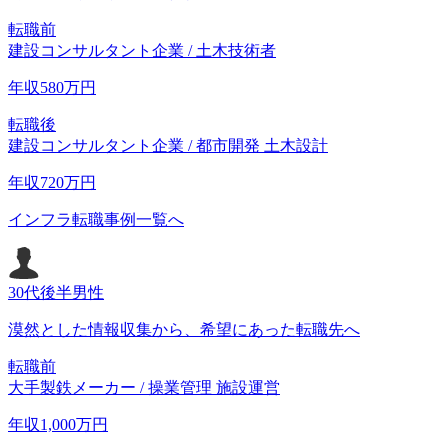
転職前
建設コンサルタント企業 / 土木技術者
年収
580
万円
転職後
建設コンサルタント企業 / 都市開発 土木設計
年収
720
万円
インフラ転職事例一覧へ
30代後半
男性
漠然とした情報収集から、希望にあった転職先へ
転職前
大手製鉄メーカー / 操業管理 施設運営
年収
1,000
万円