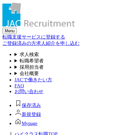
Skip
to
the
content
Menu
転職支援サービスに登録する
ご登録済みの方
求人紹介を申し込む
求人検索
転職希望者
採用担当者
会社概要
JACで働きたい方
FAQ
お問い合わせ
保存済み
新規登録
Mypage
ハイクラス転職TOP