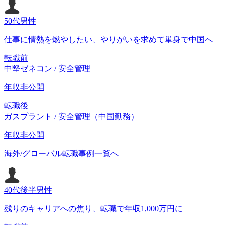
50代
男性
仕事に情熱を燃やしたい、やりがいを求めて単身で中国へ
転職前
中堅ゼネコン / 安全管理
年収
非公開
転職後
ガスプラント / 安全管理（中国勤務）
年収
非公開
海外/グローバル転職事例一覧へ
40代後半
男性
残りのキャリアへの焦り、転職で年収1,000万円に