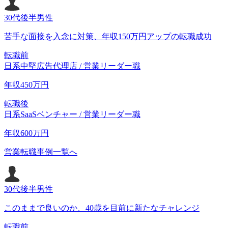
30代後半
男性
苦手な面接を入念に対策、年収150万円アップの転職成功
転職前
日系中堅広告代理店 / 営業リーダー職
年収
450
万円
転職後
日系SaaSベンチャー / 営業リーダー職
年収
600
万円
営業転職事例一覧へ
30代後半
男性
このままで良いのか、40歳を目前に新たなチャレンジ
転職前