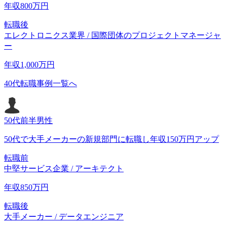
年収
800
万円
転職後
エレクトロニクス業界 / 国際団体のプロジェクトマネージャ
ー
年収
1,000
万円
40代転職事例一覧へ
50代前半
男性
50代で大手メーカーの新規部門に転職し年収150万円アップ
転職前
中堅サービス企業 / アーキテクト
年収
850
万円
転職後
大手メーカー / データエンジニア