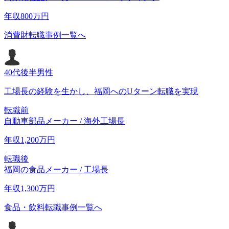
年収
800
万円
消費財転職事例一覧へ
40代後半
男性
工場長の経験を生かし、福岡へのUターン転職を実現
転職前
自動車部品メーカー / 海外工場長
年収
1,200
万円
転職後
福岡の食品メーカー / 工場長
年収
1,300
万円
食品・飲料転職事例一覧へ