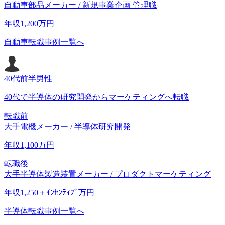
自動車部品メーカー / 新規事業企画 管理職
年収
1,200
万円
自動車転職事例一覧へ
40代前半
男性
40代で半導体の研究開発からマーケティングへ転職
転職前
大手電機メーカー / 半導体研究開発
年収
1,100
万円
転職後
大手半導体製造装置メーカー / プロダクトマーケティング
年収
1,250＋ｲﾝｾﾝﾃｨﾌﾞ
万円
半導体転職事例一覧へ