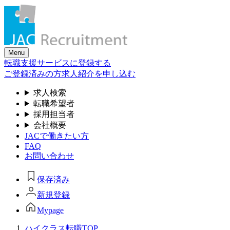
Skip
to
the
content
Menu
転職支援サービスに登録する
ご登録済みの方
求人紹介を申し込む
求人検索
転職希望者
採用担当者
会社概要
JACで働きたい方
FAQ
お問い合わせ
保存済み
新規登録
Mypage
ハイクラス転職TOP