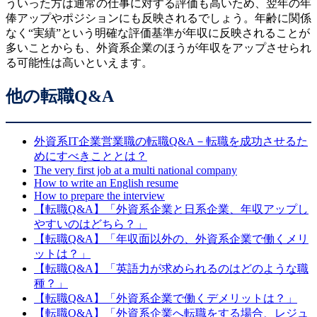
ういった方は通常の仕事に対する評価も高いため、翌年の年
俸アップやポジションにも反映されるでしょう。年齢に関係
なく“実績”という明確な評価基準が年収に反映されることが
多いことからも、外資系企業のほうが年収をアップさせられ
る可能性は高いといえます。
他の転職Q&A
外資系IT企業営業職の転職Q&A－転職を成功させるた
めにすべきこととは？
The very first job at a multi national company
How to write an English resume
How to prepare the interview
【転職Q&A】「外資系企業と日系企業、年収アップし
やすいのはどちら？」
【転職Q&A】「年収面以外の、外資系企業で働くメリ
ットは？」
【転職Q&A】「英語力が求められるのはどのような職
種？」
【転職Q&A】「外資系企業で働くデメリットは？」
【転職Q&A】「外資系企業へ転職をする場合、レジュ