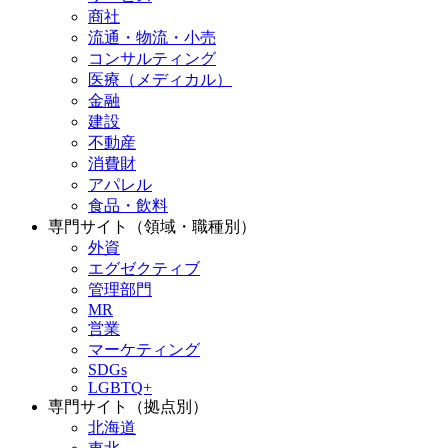
商社
流通・物流・小売
コンサルティング
医療（メディカル）
金融
建設
不動産
消費財
アパレル
食品・飲料
専門サイト（領域・職種別）
外資
エグゼクティブ
管理部門
MR
営業
マーケティング
SDGs
LGBTQ+
専門サイト（拠点別）
北海道