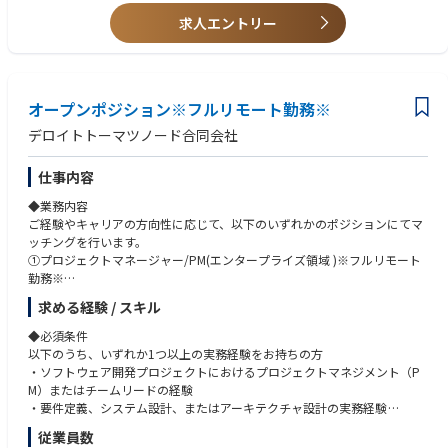
プロダクトマネージャーやビジネスサイドのメンバーとコミュニケーショ
③Webアプリケーションの開発経験
ンを取り、適切な技術方針を策定
求人エントリー
・Webアプリケーション開発におけるリード経験（バックエンド、フロン
トエンドのどちらか強みがある領域での経験があれば可）
案件事例：※本求人だけではなくD.Nodeでの過去案件を一部記載させて
いただきます※
◆歓迎条件
・自動車業界クライアント向け：複数システムのデータを一元的に連携す
①先端技術・モダンな開発手法への知見
オープンポジション※フルリモート勤務※
るクラウドサービス基盤の設計
・AWSなどのクラウドを用いたサーバーレスアプリケーションの開発経験
・自動車業界クライアント向け：車両から発信される情報を集約、管理、
・マイクロサービス（Microservices）の実装経験
デロイトトーマツノード合同会社
活用するグローバル基盤構築
・生成AI（LLM等）を用いたシステムの開発経験
・自動車業界クライアント向け：車両から発信されるデータの蓄積と再利
・Web3関連の知識（ブロックチェーン等）
仕事内容
用のためのDB基盤構築
②チーム・組織のマネジメント経験
・電気通信事業クライアント向け：デジタルマーケティングシステムにお
・開発プロジェクトにおけるチームリードや、メンバーの育成・技術サポ
◆業務内容
けるAPIリアルタイム連携構築
ート経験
ご経験やキャリアの方向性に応じて、以下のいずれかのポジションにてマ
・小売業クライアント向け：オンプレミスのクラウド移行
③大規模・高難度なシステムの経験
ッチングを行います。
・電気ガス事業クライアント向け：生成AIアプリケーション（RAG/AIエー
・大規模システムや、高可用性（止まらないシステム）が求められる環境
①プロジェクトマネージャー/PM(エンタープライズ領域 )※フルリモート
ジェント）のプロトタイプ、本番開発におけるRAGチューニング・評価な
での開発・運用保守の経験
勤務※
ど対応
②プロジェクトマネージャー/PM(AI、データ基盤領域)※フルリモート勤務
求める経験 / スキル
・デジタル通貨のパイロット実験のアドバイザリー
※
③プロダクトエンジニア（テックリード）※フルリモート勤務※
◆必須条件
◆取り扱うソリューション
④AI・データ基盤領域プロダクトエンジニア（テックリード）※フルリモ
以下のうち、いずれか1つ以上の実務経験をお持ちの方
ビジネスのスピードに合わせ、モダンな開発環境を採用しています。
ート勤務※
・ソフトウェア開発プロジェクトにおけるプロジェクトマネジメント（P
開発手法： アジャイル（スクラム開発）
⑤クラウドマイグレーションエンジニア（テックリード）※フルリモート
M）またはチームリードの経験
※クライアントや案件属性によって変更あり。
勤務※
・要件定義、システム設計、またはアーキテクチャ設計の実務経験
⑥システムアーキテクト（テックリード）※フルリモート勤務※
・パブリッククラウド（AWS、Azure、Google Cloudのいずれか）を用い
Cloud:
従業員数
たインフラの設計・構築・運用経験