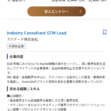
する
e
■語学
・Dify,Gemini Enterprise,MS Copilot Studio
・売上・ROIの達成・管理
・ビジネスレベルでの日本語および英語
求人エントリー
ROI最大化、キャンペーンのコンバージョン率向上、新規ソリューション
EMTech：
の市場投入までの期間短縮に向けたターゲットキャンペーンの実行
・★量子コンピュータ,★Physical AI - Robotics,★Web4
・パートナー連携
プログラミング言語/FW：
Microsoftおよびその他のパートナーとの関係を構築し、彼らのアセットを
Industry Consultant GTM Lead
・Python,Java,TypeScript,Node.js
AvanadeのGTM戦略と照らし合わせローカルでのリード創出を強化
アバナード株式会社
・Flask,FastAPI,SpringBoot,React,Next.js,Vue.js,Nuxt.js
・LangChain/LangGraph,MLflow
・ブランド強化
外資系企業
・★MicrosoftAgentFramework,★SemanticKernel,AutoGen
効果的なキャンペーンおよびパートナーシップを通じて、日本マーケット
・★MCP,★MCPPythonSDK,★FastMCP,★ROS2
におけるAvanadeのプレゼンスを高め、ブランド認知・評価を向上させる
仕事内容
・★A2A,★AP2
参考）https://www.avanade.com/ja-jp/services/integrated-solutions
日本市場におけるGo To Market戦略の実行をリードし、深い業界知見を活
laC/CI：
かしてクライアントの企業価値・社会的価値向上を支援するポジションで
・Terraform,CloudFormation,Ansible
す。
・GitHubActions,AWSCodePipeline,AzureDevOps,Jenkins
特に製造・金融業界を中心に、テクノロジーを起点とした経営・業務改革
を推進し、Avanadeのブランド認知を高める重要な役割を担っていただき
AIツール：
ます。
求める経験 / スキル
・MSCopilotStudio,M365Copilot,ChatBot(ChatGPTライク)
・GitHubCopilot,★Devin,★v0
■主な業務内容
■必須要件：
・GTM戦略の実行：日本市場の売上目標達成に向けた施策推進
・製造業界または金融業界を顧客とする深い業界知見
AIロボティクス：
・ポートフォリオ管理：市場インサイトを活用し、オファリングを最適化
・テクノロジーまたはコンサルティング業界でのテクノロジーソリューシ
・★SLAM,★Navigation,★強化学習・模倣学習・ロボット言語モデル
・パートナー協業：Microsoftをはじめとする戦略的パートナーとの連携強
ョン提案～プロジェクトマネジメントの経験