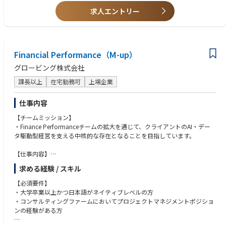
会社として時差出勤を推奨しており、出社時間や退社時間は柔軟に調整で
件の経験
求人エントリー
きます。
・一棟収益不動産、開発用地、ホテル、商業施設、オフィス等の取得経験
残業もほぼなく休日もしっかりと取れ、離職率も低く、好待遇な環境で
・自ら新規情報ルートを開拓し、仕入れ実績につなげた経験
す。
・宅地建物取引士資格
■当職種について
Financial Performance（M-up）
【求める人物像】
当職種の社員の平均年収は4,082万円です（※インセンティブを含む平均
・自ら案件を探し、情報を取りに行ける方
グロービング株式会社
年収です）
・物件情報を受け取るだけでなく、案件化・事業化まで主体的に進められ
経験年数や年齢に関わらず、成果に応じて評価される仕組みとなってお
る方
課長以上
在宅勤務可
上場企業
り、ご自身のスキルや実績に応じた報酬を得ることができます。
・不動産を「買えるか／買えないか」だけでなく、「どうすれば利益化で
また当職種に業務従事する社員の平均年齢は38歳で、若手から中堅まで幅
きるか」で考えられる方
仕事内容
広い世代の社員が活躍しております。
・社内外の関係者を巻き込み、クロージングまで粘り強く進められる方
【チームミッション】
・収支、リスク、出口を踏まえて冷静に判断できる方
・Finance Performanceチームの拡大を通じて、クライアントのAI・デー
・アセットタイプにこだわらず、ビジネスチャンスを十何位捉えられる方
タ駆動型経営を支える中核的な存在となることを目指しています。
・裁量の大きい環境で、自ら成果を出すことにやりがいを感じる方
【仕事内容】
・AI&データ駆動型経営基盤の確立を主戦場にした、クライアントに対す
求める経験 / スキル
る以下の貢献
経営管理/KPI：KPIを用いた経営課題の可視化。経営/事業戦略のKPIへの
【必須要件】
落とし込み
・大学卒業以上かつ日本語がネイティブレベルの方
データ分析：データ分析ケイパビリティの獲得。管理会計、予実管理の
・コンサルティングファームにおいてプロジェクトマネジメントポジショ
刷新。データ利活用の業務化。
ンの経験がある方
データ分析基盤：構造化データ/非構造化データの統合、外部データの