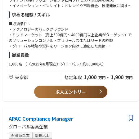
・イノベーション・インサイト：トレンドや市場機会、技術発展に関する
データを収集・分析し、リーダーシップメッセージを発信。社内外へのイ
求める経験 / スキル
ノベーション情報発信や、リージョン横断のネットワーク構築による知
識・アイデア共有を推進。
■必須条件：
・クライアント・イノベーション：クライアントと直接連携し、イノベー
・テクノロジーのバックグラウンド
ション機会を創出。革新的ソリューション導入の専門知識を提供。
・ミッドマーケット（売上500億円～4000億円以上企業がターゲット）で
・テクノロジーR&D：新しいアイデアやプロトタイプの検証・開発。
のソリューションコンサル・プリセールスまたはリードの経験
・グローバル戦略や資料をリージョン向けに適応した実績
■ Incubation & Platforms
・データ分析を通じた意思決定支援の経験
従業員数
・ソリューション・イノベーション：クライアントソリューションにイノ
・組織内外の複数レベルのステークホルダーとの連携経験
ベーションを組み込み、新しいソリューションをインキュベート。顧客価
・マーケットの動向を理解し、ポートフォリオの実行・調整に活かせる知
1,600名
（（2025年8月現在）グローバル：約60,000人）
値を高め、市場トレンドに即応。
識
・プラットフォーム・イノベーション：ミッドマーケット向けに、再現可
1,000
1,900
東京都
想定年収
万円
~
万円
能でコスト効率の高い革新的プラットフォーム製品を開発。
■ Strategic Innovation Programs
求人エントリー
・イノベーション・マネジメント：特定のイノベーション施策をリード
し、クロスファンクショナルチームと協働。最新技術、プロセス改善、製
品開発に関するプロジェクトを推進。
【このポジションの魅力】
APAC Compliance Manager
・世界規模でのアバナードイノベーションネットワークに参加し、最先端
グローバル製薬企業
の知見を共有できる環境
・クライアントの未来を形づくるソリューション創出に直接関与
外資系企業
部長以上