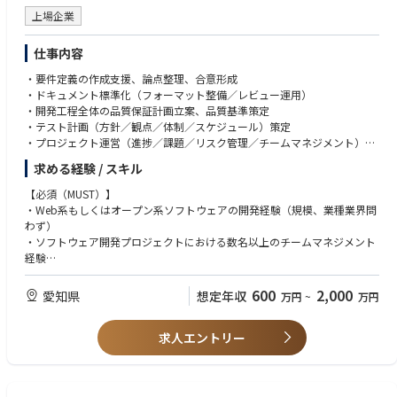
を発揮し、プロダクト開発（PD）や社内のコア技術を牽引します。
頼性、拡張性（スケーラビリティ）、保守性に優れた最適なシステムアー
QS,Glue Studio etc
上場企業
②デリバリ/プレイングマネージャー
キテクチャのデザイン
・Azure Synapse Analytics,Data Factory,Synapse Pipelines,HDInsight,Eve
AIツール：
・大規模プロジェクトにおいて、マネジメントに専任しチームをデリバリ
・AWS / Azure / Google Cloud などの特性を見極めたマルチクラウド/ハ
nt Hubs,Data Factory etc
・MSCopilotStudio,M365Copilot,ChatBot(ChatGPTライク)
仕事内容
ーします。
イブリッドクラウドのグランドデザイン
・Google Cloud BigQuery,Pub/Sub,★Dataplex,Dataflow etc
・GitHubCopilot,★Devin,★v0
・中〜大規模プロジェクトにおいて、開発とマネジメントをバランスよく
③クラウド運用の最適化・ガバナンス策定
・Databricks,Snowflake
・要件定義の作成支援、論点整理、合意形成
兼任しながら、柔軟性の高いチームをデリバリーします。
・クラウド移行後を見据えた、運用コスト（FinOps）の適正化、およびエ
AIロボティクス：
・ドキュメント標準化（フォーマット整備／レビュー運用）
ンタープライズ環境における高度なセキュリティ・ガバナンス設計
ローコード/ノーコード：
・★SLAM,★Navigation,★強化学習・模倣学習・ロボット言語モデル
・開発工程全体の品質保証計画立案、品質基準策定
※上記の経験を経て、さらに柔軟かつスケールの大きなキャリアを描くこ
・Power Automate /Power Apps,UiPath,Blueprism,AutomationAnywher
・テスト計画（方針／観点／体制／スケジュール）策定
とが可能です。
案件事例：※本求人だけではなくD.Nodeでの過去案件を一部記載させて
e
データベース：
・プロジェクト運営（進捗／課題／リスク管理／チームマネジメント）
③エバンジェリスト
いただきます※
・Dify,Gemini Enterprise,MS Copilot Studio
・各種RDS,NoSQL,★NewSQL,VectorDB,★GraphDB
・品質／ユーザビリティ向上の改善提案、施策推進
・社内だけでなく、社外の技術コミュニティや業界内でも高い影響力・知
求める経験 / スキル
・自動車業界クライアント向け：複数システムのデータを一元的に連携す
・AI活用戦略の企画、導入推進、運用設計
名度（エミネンス）を持ち、SMEロールを担います。
るクラウドサービス基盤の設計
EMTech：
監視/評価/セキュリティ：
【必須（MUST）】
④シニアマネージャー
・自動車業界クライアント向け：車両から発信される情報を集約、管理、
・★量子コンピュータ,★Physical AI - Robotics,★Web4
・★Langfuse,★RAGAS,★RAGChecker,★mlFlow,★Datadog,Snyk
・Web系もしくはオープン系ソフトウェアの開発経験（規模、業種業界問
・複数案件を全体統括し、プロジェクト全体の収益性（P&L）の責任や、
活用するグローバル基盤構築
わず）
次なる投資（新規事業や大規模案件）の獲得までを含めた、ビジネスプロ
・自動車業界クライアント向け：車両から発信されるデータの蓄積と再利
プログラミング言語/FW：
※1 ★印以外：D.Nodeに組織としてノウハウがあるもの
・ソフトウェア開発プロジェクトにおける数名以上のチームマネジメント
デュースを担います。
用のためのDB基盤構築
・Python,Java,TypeScript,Node.js
※2 2025年12月時点
経験
・電気通信事業クライアント向け：デジタルマーケティングシステムにお
・Flask,FastAPI,SpringBoot,React,Next.js,Vue.js,Nuxt.js
けるAPIリアルタイム連携構築
・LangChain/LangGraph,MLflow
◆キャリアについて
【歓迎（WANT）】
600
2,000
愛知県
想定年収
万円
~
万円
・小売業クライアント向け：オンプレミスのクラウド移行
・★MicrosoftAgentFramework,★SemanticKernel,AutoGen
D.Nodeでは、メンバーの志向性や強みに応じてキャリアを描くことが可
・プロジェクトマネジメント経験
・電気ガス事業クライアント向け：生成AIアプリケーション（RAG/AIエー
・★MCP,★MCPPythonSDK,★FastMCP,★ROS2
能です。
・お客様との折衝経験、交渉経験
ジェント）のプロトタイプ、本番開発におけるRAGチューニング・評価な
・★A2A,★AP2
①スペシャリスト
求人エントリー
・SI系のソフトウェア開発プロジェクトに携わった経験（言語問わず）
ど対応
特定の技術領域（クラウド、生成AI、アーキテクチャなど）で高い専門性
・デジタル通貨のパイロット実験のアドバイザリー
laC/CI：
を発揮し、プロダクト開発（PD）や社内のコア技術を牽引します。
・Terraform,CloudFormation,Ansible
②デリバリ/プレイングマネージャー
◆取り扱うソリューション
・GitHubActions,AWSCodePipeline,AzureDevOps,Jenkins
・大規模プロジェクトにおいて、マネジメントに専任しチームをデリバリ