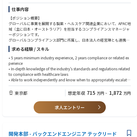
・新しいアイデアを試し、プロトタイプから市場投入までをリードできる
裁量
仕事内容
・アバナードの成長戦略の中核を担う、ダイナミックで影響力のある役割
【ポジション概要】
グローバルに事業を展開する製薬・ヘルスケア関連企業において、APAC地
域（主に日本・オーストラリア）を担当するコンプライアンスマネージャ
ーポジションです。
グローバルコンプライアンス部門に所属し、日本法人の経営陣とも連携し
ながら、APAC地域におけるコンプライアンスプログラムの運営・推進を
求める経験 / スキル
担当いただきます。日常的なビジネス支援に加え、医療従事者（HCP）対
応に関する審査・承認、ポリシー整備、教育研修、内部調査、リスク評価
• 5 years minimum industry experience, 2 years compliance or related ex
およびモニタリング活動など、幅広い業務を担います。
perience
営業、メディカル、法務、薬事、内部監査などの関連部署や海外チームと
• In-depth knowledge of the industry’s standards and regulations related
連携しながら、コンプライアンス体制の強化と企業倫理文化の浸透を推進
to compliance with healthcare laws
していただくポジションです。
• Able to work independently and know when to appropriately escalate
an issue for resolution
【主な業務内容】
• Capacity of problem solving - anticipating, initiating and resolving issu
715
1,872
東京都
想定年収
万円
~
万円
■コンプライアンス業務全般
es
・医療従事者との契約・講演依頼・学会協賛等のレビューおよび承認
• Demonstrated ability to communicate effectively with individuals up, d
・経営層向けのコンプライアンス関連レポート作成
求人エントリー
own, and across the organization
・グローバルコンプライアンスチームとの定例ミーティングへの参加
• Excellent technical and communication skills
・APAC地域における法規制や業界動向のモニタリングおよびリスク分析
• Fluent in Japanese and English
・海外拠点経営陣との定期的なコミュニケーション
・贈収賄防止・腐敗防止に関する第三者デューデリジェンスの実施
開発本部 - バックエンドエンジニア テックリード