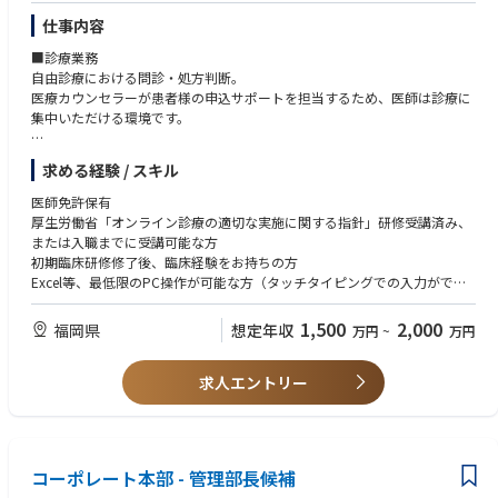
新規に上場を検討する暗号資産について、法規制やマネー・ローンダリン
仕事内容
グ対策の観点から審査を行います。
■診療業務
ホワイトペーパー等を分析し、有価証券該当性や技術的なリスクを評価
自由診療における問診・処方判断。
し、取扱いの可否を2線の立場で判断します。
医療カウンセラーが患者様の申込サポートを担当するため、医師は診療に
・チームマネジメント（グループリーダー業務）
集中いただける環境です。
メンバー（3名程度）の業務管理・育成・評価を実施いただきます。
チーム内のタスク優先順位の最適化や他部門との円滑な合意形成に向けた
対応件数目安：診療内容や患者様の状況により変動しますが、多い時間帯
マネジメントを実施いただきます。
求める経験 / スキル
で5〜8件/時程度を想定。
既存患者様を引き継ぐ形でのスタートとなるため、ゼロからの集患は必要
■本ポジションの魅力
医師免許保有
ありません。
・変化の激しい暗号資産領域で、新たな「法とルールの先駆者」になる
厚生労働省「オンライン診療の適切な実施に関する指針」研修受講済み、
※既存患者様の診療情報の引き継ぎにあたっては、個人情報保護法に基づ
* 暗号資産領域は絶えず進化しており、従来の枠組みが通用しない場面が
または入職までに受講可能な方
き、本人同意の取得または適法な第三者提供の根拠を確認したうえで実施
多々あります。「法令を守るためにどのようなプロセスを取るべきか」を
初期臨床研修修了後、臨床経験をお持ちの方
します。
自ら提示・設計する「ソリューションプロバイダー」として、事業部門と
Excel等、最低限のPC操作が可能な方（タッチタイピングでの入力ができ
一緒にサービスを創り上げる手応えを感じられます。
るレベルを想定しています）
■事業推進業務
・上場グループとしての「安定感」×スタートアップの「スピード感」
医師としての専門性を活かしながら、診療だけでなく事業づくりや経営に
1,500
2,000
福岡県
想定年収
万円
~
万円
診療プロトコルの整備・品質管理
* 親会社であるマネックスグループの安定した経営基盤やガバナンス体制
も関わりたい方
診療データをもとにしたサービス改善提案
があるからこそ、ボラティリティや変化の速い領域にも腰を据えて挑戦で
ビジネス・数字への興味・関心がある方
新診療科目・新メニューの立ち上げ参画
きます。「先端分野に挑戦したいが、安定した環境で力を発揮したい」と
求人エントリー
自由診療・美容クリニック・オンライン診療の経験
通販・D2Cモデルと連携した医師目線でのフィードバック
いう方に最適な環境です。
D2C・通販・サブスク型ビジネスへの理解または強い興味
広告運用・CS・カウンセラー管理・システム・集客・事務オペレーション
・元金融庁・外資系金融出身の役員のもとで高まる「リーガル×マネジメ
「将来開業したい」「事業をやってみたい」という志向
はグループ側で体制構築を進めます。
ント力」
医療機関としての診療品質・安全管理・診療プロトコルの整備については
* 法務・コンプライアンス本部を率いるのは、弁護士・金融庁出向・外資
コーポレート本部 - 管理部長候補
院長として関与いただきますが、それ以外の経営実務は丸投げにはなりま
系金融機関（メリルリンチ、BNYメロン等）で豊富なキャリアを積んだ執
せん。