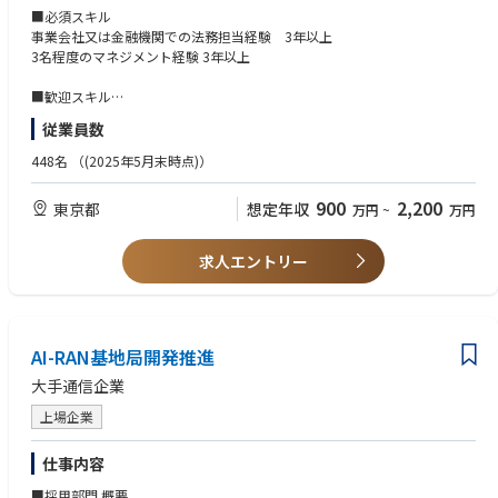
私たちはこの社会的な変化を、サービスとして実装するテック集団です。
・大手外資コンサル企業の社内基幹システムのクラウドマイグレーション
■必須スキル
マネックスグループの一員として、高いコンプライアンス水準を守りなが
プロジェクト
事業会社又は金融機関での法務担当経験 3年以上
らも、新規サービスの立ち上げやブロックチェーン領域への挑戦など、ス
大手コンサルティングファームの基幹システム刷新プロジェクトにおい
3名程度のマネジメント経験 3年以上
タートアップ的なスピードと柔軟さをあわせ持つ独自のポジションにあり
て、クラウド移行（Azure）を含むスクラム開発体制を再構築。専門性の
ます。
高いエンジニアをアサインし、TypeScript/Node.jsによる開発推進、Play
■歓迎スキル
wrightを用いた自動テスト導入など、技術面からプロジェクトの立て直し
利用者交付書面の作成経験者
従業員数
インフラ、セキュリティ、バックエンドといったプロダクトの基盤は、す
を支援しました。QA体制の構築や他ベンダーとの連携も担い、品質・スピ
金融機関所属で当局との折衝経験者
べて自社開発。数秒単位で価格が動く世界においても、安定かつスケーラ
ード両面での改善に貢献しました。
複数の関係者の認識を合わせながら自ら物事を前に進めることができるプ
448名
（(2025年5月末時点)）
ブルな体験を提供することは、シンプルながら極めて高度なチャレンジで
・生成AI（LLM）開発・社内活用推進プロジェクト
ロジェクトマネジメントスキル
す。こうした技術的課題を楽しめる方が、金融やEC、SaaSなどさまざま
900
2,200
東京都
想定年収
万円
~
万円
な業界からジョインし、活躍しています。
◎組織について
■求める人物像
当社はワンプール制を採用しており、プロジェクトに応じて柔軟かつ最適
様々なバックグラウンド・異なるスキル経験を持つメンバーの意見を尊重
コインチェックが求めているのは、「クリプトに詳しい方」だけではあり
なチームを組成できる、少数精鋭の組織体制です。
できること
求人エントリー
ません。「今は詳しくないけれど、社会構造を変える技術に携わりたい」
組織規模がコンパクトな分、年齢や年次に関係なく意見を出し合えるフラ
誠実な行動や共感で人やチームを動かせること
「未知のドメインに挑戦したい」といった熱量を持つ方を歓迎していま
ットな文化が根づいており、入社間もない若手が提案した施策が即座に事
自らの役割のみに満足せず、あらゆる課題を自分ごと化できること
す。
業改善につながるケースも珍しくありません。
仮説から逆算思考ができる、課題解決思考ができる、FACTに基づいて議
個人の主体性が事業成長に直結するやりがいを感じられる環境です。
論・行動ができること
私たちと一緒に、次の経済基盤を創り出しませんか？
AI-RAN基地局開発推進
早く実行し、早く改善する為の行動ができること
新しい分野・プロダクトへの興味関心があること
大手通信企業
■現状の課題
・組織基盤の強化
上場企業
ナスダック上場および金商法対応に伴い、プロジェクトが質・量ともに増
加しています。さらなる事業加速と強固なガバナンスを両立させるため、
仕事内容
組織キャパシティの一段階引き上げが急務となっています。
・専門知見の深化
■採用部門 概要