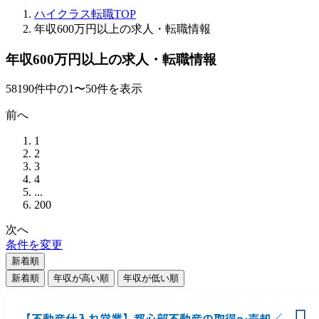
ハイクラス転職TOP
年収600万円以上の求人・転職情報
年収600万円以上の求人・転職情報
58190
件
中の
1
〜
50
件を表示
前へ
1
2
3
4
...
200
次へ
条件を変更
新着順
新着順
年収が高い順
年収が低い順
【不動産仕入れ営業】都心部不動産の取得～売却／