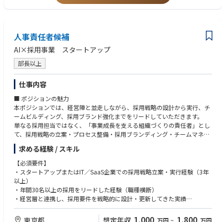
【求める人物像】
・ソースコード管理: GitHub
・主体的に行動し、自らの領域だけに囚われずプロダクトを俯瞰し常に改
【ポジションの特徴】
・CI/CD: CircleCI
善に向けて取り組める方
・APAC地域を担当するリージョナルポジション
・ドキュメント:Google Workspace
・新規システム開発・改修・運用・業務自動化等の技術的な挑戦に主体的
・日本・海外双方のステークホルダーと連携するグローバルな環境
・チャット: Slack
人事責任者候補
に没頭、オーナーシップをもって取り組むことができるエンジニアの方
・HCP対応、販促審査、教育研修、内部調査、監査・モニタリングまで幅
・タスク管理：Notion
・AIやブロックチェーン等最新技術を積極的に学習して顧客オリエンテッ
広いコンプライアンス業務に関与可能
AI×採用事業 スタートアップ
ドなサービス構築に向け社内外のシステムに実装させたい方
・経営層や海外本社との接点が多く、事業に近い立場でコンプライアンス
・Mission「次世代によりよい世界を」に共感し、主体的かつ自由に企業カ
部長以上
推進を担えるポジション
ルチャーをゼロから一緒に創りあげていきたい方
・製薬・ヘルスケア業界における高度なコンプライアンス経験を積むこと
仕事内容
ができる環境
■ ポジションの魅力
本ポジションでは、経営陣と並走しながら、採用戦略の設計から実行、チ
ームビルディング、採用ブランド強化までをリードしていただきます。
単なる採用担当ではなく、「事業成長を支える組織づくりの責任者」とし
て、採用戦略の立案・プロセス整備・採用ブランディング・チームマネジ
メントを一気通貫で推進していただきます。
求める経験 / スキル
■ ミッション
【必須要件】
経営戦略と一体化した採用戦略を描き、“組織の成長曲線”を“採用の仕組
・スタートアップまたはIT／SaaS企業での採用戦略立案・実行経験（3年
み”で再現していただくポジションです。
以上）
・年間30名以上の採用をリードした経験（職種横断）
業務イメージ：
・経営層と連携し、採用要件を戦略的に設計・更新してきた実績
・経営・事業戦略を理解し、採用の優先順位と要件を設計
・採用KPIの設計・分析・改善の実務経験
・各事業の成長計画と人材要件を連動させ、最適な採用ポートフォリオを
・ATS・スカウトツール・CRM等の運用・改善経験
1,000
1,800
東京都
想定年収
万円
~
万円