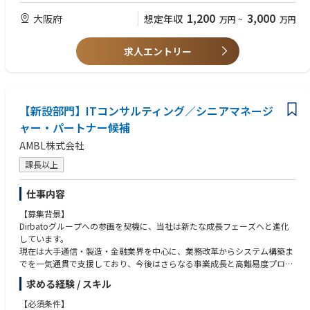
マップの策定 等
・CISA/CISM/CRISC 等情報セキュリティやITリスクマネジメントに関する
1,200
3,000
大阪府
想定年収
万円
~
万円
セキュリティ強化・運用・改善支援：セキュリティガバナンス強化、レッ
資格保有
ドチーム演習の実行、IR/CSIRT/SOC運用、ネットワーク・クラウド・O
・サイバーセキュリティ戦略・ポリシー策定やガバナンス体制整備の支援
S・ミドルウェアセキュリティ設計支援 等
経験
求人エントリー
・セキュリティ製品の導入・運用経験、CSIRT/SOC業務の経験
■サイバーセキュリティ業界：現状の課題と今後の展望
【現状の課題】
・攻撃の高度化・産業化：ランサムウェアやサプライチェーン攻撃、生成
AIの悪用により攻撃は低コスト・高頻度化。単体製品では限界があり、侵
【新設部門】ITコンサルティング／シニアマネージ
入前提の検知・対応力が競争力を左右。
ャー・パートナー候補
・クラウド前提で統制が不足：境界型防御だけでは不十分となり、ID/権
AMBL株式会社
限、ログ、設定不備を起点とするリスクが増大。技術とガバナンスの再設
計が必要。
課長以上
・規制/顧客要求で説明責任が拡大：規制対応や取引先要求、開示厳格化
により、実施内容と水準を説明できる体制が不可欠。セキュリティは経営
仕事内容
管理テーマへ。
・人材不足と運用疲弊：アラート過多、ツール乱立、属人化でSOC運用が
【募集背景】
疲弊。プロセス・自動化・組織設計を含む運用モデル刷新が急務。
Dirbatoグループへの参画を契機に、当社は新たな成長フェーズへと進化
しています。
【今後の展望（成長領域）
現在は大手通信・製造・金融業界を中心に、業務改革からシステム構築ま
・侵入前提のレジリエンス設計：防御に加え、侵害時の判断・復旧・再発
でを一気通貫で支援しており、今後はさらなる事業成長と高難易度プロジ
防止までをBCP/DRと統合。
ェクトの推進を担うリーダー層の強化を進めています。
・ゼロトラストの実装・定着：ID起点に端末・ネットワーク・データ・ロ
求める経験 / スキル
グを一貫設計し、運用改善まで担う力が重要。
その事業中核を担うシニアマネージャー・パートナー候補として、複数プ
【必須条件】
・KPI化と自動化の加速：MTTD/MTTR等を可視化し、SOARや生成AIで標