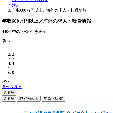
海外
年収600万円以上／海外の求人・転職情報
年収600万円以上／海外の求人・転職情報
440
件
中の
1
〜
50
件を表示
前へ
1
2
3
4
...
9
次へ
条件を変更
新着順
新着順
年収が高い順
年収が低い順
グローバル開発推進部 プロジェクトマネージャー