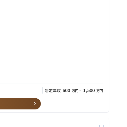
製品等の導入企画・推進・運用をご担当いただきます。
600
1,500
想定年収
万円
~
万円
セキュリティ対策製品の導入・運用等の外部脅威への対応も担いま
発揮いただけます。業界他社、インフラ事業者、官公庁・警察組織