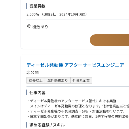
市場調査および競合分析
・海外勤務が可能な方
従業員数
・基本的なエクセル、PPT、Word操作等
3．財務・管理業務
2,500名
（連結2社 2024年10月現在）
損益管理（P/L管理）
【尚可】
予算管理およびキャッシュフロー管理
・海外駐在または海外勤務経験
複数あり
財務諸表の分析および経営判断への活用
・法人営業経験
本社との連携、および会計監査対応
・ASEAN地域でのビジネス経験
・現地法人責任者または事業責任者経験
4．組織マネジメント
・FMCG、衛生用品、日用品、食品、ヘルスケア関連業界での経験
現地スタッフの採用・育成・評価
・ベトナム市場に関する知識
組織体制の構築および強化
・ベトナム語
■魅力
ディーゼル発動機 アフターサービスエンジニア
【人物面】
サラヤは、衛生・健康分野を基盤としながら、消毒剤にとどまらず
・自ら課題を発見し、解決まで推進できる方・異文化環境に柔軟
非公開
現在、世界44拠点にグループ会社を展開し、海外事業本部では約
・高いリーダーシップと実行力を有する方・数字に基づく経営判
世界各地で人々の暮らしや医療現場を支える高品質製品に携わりな
・成長志向を持ち、新規事業や市場開拓に挑戦できる方
課長以上
海外勤務あり
外資系企業
仕事内容
・ディーゼル発動機のアフターサービス領域における業務
メインはディーゼル発動機の修理となります。他は営業担当と協
・ディーゼル発動機の不具合調査・分析・対策活動を行います。
・日本全国出張があります。基本的に数日、1週間程度の短期出張
求める経験 / スキル