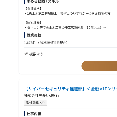
求める経験 / スキル
＜海外＞
フィリピン営業所を拠点に、円借款・現地の政府から請負う海上
【必須資格】
建設コンサルタントや設計事務所、官公庁の担当者、また現地の
・1級土木施工管理技士、技術士のいずれか一つをお持ちの方
※同社では海外工事に注力しておりますので、海外の大型プロジ
【歓迎経験】
・ゼネコン等での土木工事の施工管理経験（10年以上）
・陸上工事の経験（5年以上）：橋梁下部/道路/トンネル/河川治
従業員数
1,673名
（2025年4月1日現在）
複数あり
【サイバーセキュリティ推進部】＜金融×IT＞
株式会社三菱UFJ銀行
海外勤務あり
仕事内容