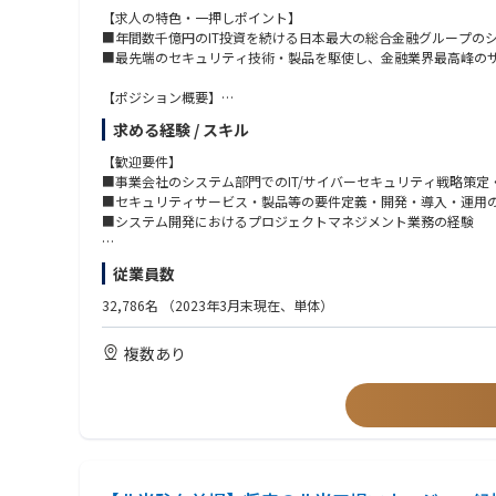
【求人の特色・一押しポイント】
■年間数千億円のIT投資を続ける日本最大の総合金融グループの
■最先端のセキュリティ技術・製品を駆使し、金融業界最高峰の
【ポジション概要】
当行および三菱UFJフィナンシャルグループ（MUFG）全体を
求める経験 / スキル
【業務内容・役割】
【歓迎要件】
具体的には以下のような業務を想定しています。
■事業会社のシステム部門でのIT/サイバーセキュリティ戦略策定
■当行およびMUFGのセキュリティアーキテクチャ戦略の立案
■セキュリティサービス・製品等の要件定義・開発・導入・運用
■戦略に基づいたセキュリティ対策の要件定義、およびそれらを
■システム開発におけるプロジェクトマネジメント業務の経験
■各業務部門やシステム開発子会社と協力した各種セキュリティ
【必須な英語力】
従業員数
【配属予定部署】
初級：簡単な読み書き・会話であれば可能
サイバーセキュリティ推進部 サイバーセキュリティグループ、も
32,786名
（2023年3月末現在、単体）
【資格】
【配属予定部署_詳細】
■情報処理安全確保支援士
複数あり
当行およびMUFG全体のサイバーセキュリティ戦略を一手に担う
■CISSP（Certified Information Systems Security Professional）
す。
■CISA（Certified Information Systems Auditor）
■CISM（Certified Information Systems Manager）
【魅力・やりがい】
■GIAC（Global Information Assurance Certification）
経営陣、リスク管理、業務企画、システム開発・運用等の様々な
■OSCP（Offensive Security Certified Professional）等
との連携等、外部との接点も多い組織です。中途入行比率は4割と
※いずれも歓迎要件
【想定キャリアパス】