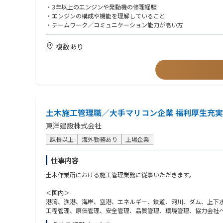
・3年以上のエンジンや発動機の修理経験
・エンジンの構成や機能を理解していること
・チームワーク／コミュニケーション能力が高い方
複数あり
土木施工管理職／大手マリコン企業 福利厚生充実
東洋建設株式会社
課長以上
海外勤務あり
上場企業
仕事内容
土木作業所における施工管理業務に従事いただきます。
＜国内＞
港湾、漁港、海岸、空港、エネルギー、鉄道、河川、ダム、上下
工程管理、原価管理、安全管理、品質管理、環境管理、協力会社