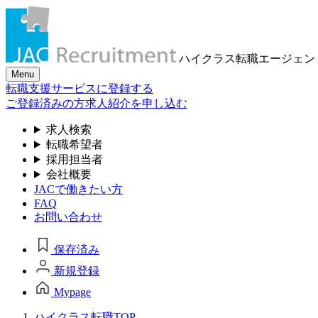
ハイクラス転職
エージェン
Menu
転職支援サービスに登録する
ご登録済みの方
求人紹介を申し込む
求人検索
転職希望者
採用担当者
会社概要
JACで働きたい方
FAQ
お問い合わせ
保存済み
新規登録
Mypage
ハイクラス転職TOP