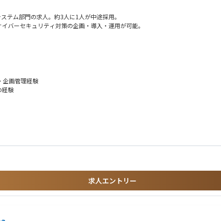
システム部門の求人。約3人に1人が中途採用。
サイバーセキュリティ対策の企画・導入・運用が可能。
対象に、セキュリティアーキテクチャ戦略を立案し、サイバーセキュリティサービス・
・企画管理経験
の経験
実現するセキュリティサービス・製品等の選定
サービス・製品等の導入推進・プロジェクトマネジメント・運用
しくはサイバーエンジニアリンググループ
組織です。インシデントレスポンス、セキュリティ監視、脅威インテリジェンス、
求人エントリー
部署と連携し、最先端・グローバルな環境でセキュリティの専門性をダイナミックに
様々なキャリアの方がご活躍されています。