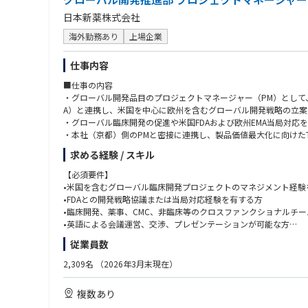
日本新薬株式会社
海外勤務あり
上場企業
仕事内容
■仕事の内容
・グローバル開発品目のプロジェクトマネージャー（PM）とし
A）と連携し、米国を中心に欧州を含むグローバル開発戦略の立案
・グローバル臨床開発の促進や米国FDAおよび欧州EMA当局対応
・本社（京都）側のPMと密接に連携し、製品価値最大化に向けたTarge
求める経験 / スキル
【必須要件】
•米国を含むグローバル臨床開発プロジェクトのマネジメント経験
•FDAとの開発戦略協議または当局対応経験を有する方
•臨床開発、薬事、CMC、非臨床等のクロスファンクショナルチ
•英語による会議運営、交渉、プレゼンテーションが可能な方
従業員数
【歓迎要件】
•米国または欧州での勤務経験
2,309名
（2026年3月末現在）
•EMAとの開発戦略協議または当局対応経験
•希少疾患・オーファンドラッグ領域の開発経験
複数あり
•PMP等のプロジェクトマネジメント関連資格