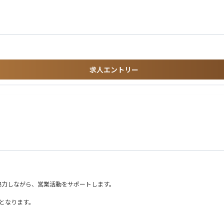
求人エントリー
、医療機器、ICT、健康食品、食品加工など新たな領域へも積極的に事業を拡大し
に適応できる方
12か国の多国籍メンバーと協働しながら、多様な文化・市場に触れ、グローバルに
断ができる方
がら、BtoB・BtoC双方の事業を通じて、幅広い実務経験と国際的な視野を身に
力しながら、営業活動をサポートします。
となります。