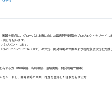
て、米国を拠点に、グローバル上市に向けた臨床開発段階のプロジェクトをリードし
・実行を担います。
をマネジメントします。
t Product Profile（TPP）の策定、開発戦略の立案および社内意思決定を支援
を有する方（IND申請、当局相談、治験実施、開発戦略立案等）
ームをリードし、開発戦略の立案・推進を主導した経験を有する方