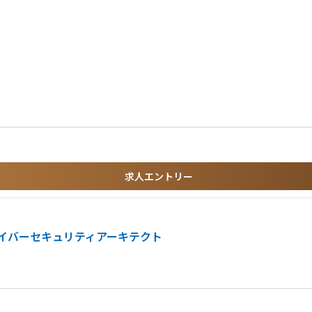
工事においてプロジェクトマネージメントを担当いただきます。
サブコンやローカルスタッフを取りまとめる業務をお任せいたします。
ェクトに携われる環境を用意しております。
水/上下水道工事など
求人エントリー
サイバーセキュリティアーキテクト