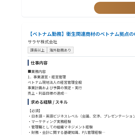
■学歴
・理系修士以上（博士歓迎）
【ベトナム勤務】衛生関連商材のベトナム拠点の
サラヤ株式会社
課長以上
海外勤務あり
仕事内容
■業務内容
1．事業運営・経営管理
ベトナム現地法人の経営管理全般
事業計画および予算の策定・実行
売上・利益目標の達成
KPI管理および経営レポーティング
求める経験 / スキル
2．営業・マーケティング
【必須】
法人営業戦略の立案および実行
・日本語・英語ビジネスレベル（会議、交渉、プレゼンテーショ
販売代理店および主要顧客との関係構築
・マーケティング実務経験
新規顧客開拓および市場拡大
・管理職としての組織マネジメント経験
マーケティング施策の企画・推進
・財務・会計に関する基礎知識、P/L管理経験