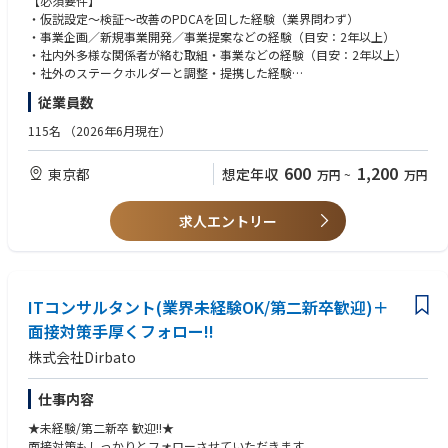
【必須要件】
・上流工程から顧客と直接対峙し、価値提供したい方
・仮説設定〜検証〜改善のPDCAを回した経験（業界問わず）
・裁量の大きい環境で、自身のキャリア・市場価値を高めたい方
具体的には、全国90以上の金融機関・自治体などと連携し、地域に根差し
・事業企画／新規事業開発／事業提案などの経験（目安：2年以上）
・将来的にパートナー／経営層を目指したい方
た提案・事業展開を行うとともに、サステナビリティ戦略策定からソリュ
・社内外多様な関係者が絡む取組・事業などの経験（目安：2年以上）
ーション提供、ブランディングまで、幅広い顧客課題にワンストップソリ
・社外のステークホルダーと調整・提携した経験
ューションで対応しています。
・リサーチ・資料作成・プレゼンテーションの基礎能力
従業員数
こういった業界環境/事業環境の中、当社は今まさに事業の拡大フェーズ
【歓迎要件】
115名
（2026年6月現在）
を迎えております。クライアント企業・自治体双方からのニーズが急増し
・地域活性／脱炭素／再エネ／農業／ファンド設計 等の知識・経験
ており、既存事業に連なるクロスセルの機会や、未開拓のテーマに挑む新
・事業投資やベンチャー支援に関する知識・経験
600
1,200
東京都
想定年収
万円
~
万円
規事業の種が次々と立ち上がりつつあります。
・行政や自治体との連携事業・補助金申請経験
・小規模チームでの意思決定・実行経験（ベンチャー等）
こうした新たな取り組みを、構想だけに留めず“事業”として成立させるた
求人エントリー
め、事業開発部を新設することとなりました。本ポジションでは、その立
【求める人物像】
ち上げメンバーとして、経営と近い距離での議論・決定に参加しながら、
・仮説検証力が高く、加えて、 現場とのコミュニケーションや現場に足を
会社の未来をともにつくる役割を担っていただきます。
運ぶことを厭わない現場主義も併せ持っている方
・0→1／0.1→1→10 の両面を楽しめる方
役割・業務内容
ITコンサルタント(業界未経験OK/第二新卒歓迎)＋
・リスク感度と判断力の高い方
＜業務内容＞
・オーナーシップを持って、積極的に越境し、周囲を巻き込んで物事を進
面接対策手厚くフォロー!!
本ポジションは、「0→0.1」の探索と、「0.1→1」の立ち上げ、両輪の推
めていく力がある方
株式会社Dirbato
進力が求められるポジションです。
・経営目線での高い視座を持つ方
・社内外に点在する「事業のタネ」を拾い上げ、仮説立案・検証・実行へ
・大きな方向性の指示・方針等を踏まえ、自律的にプロジェクトを推進で
とつなげる
きる
仕事内容
・経営陣から与えられるテーマや大枠方針を受け、自らオーナーシップを
★未経験/第二新卒 歓迎!!★
持って企画〜実行まで主導する
面接対策もしっかりとフォローさせていただきます
・行政、地場企業、技術パートナーなど多様な関係者と連携し、プロジェ