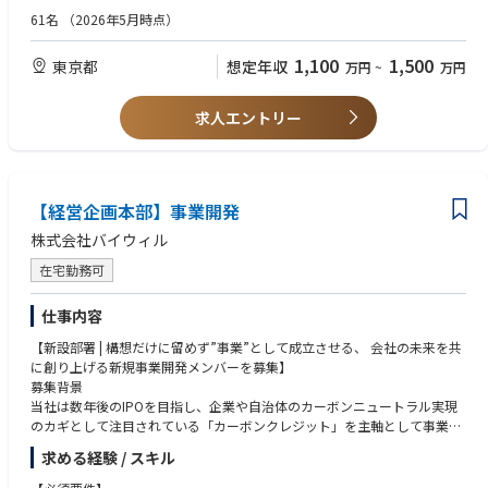
知見を早期に習得することが可能です。
ToBeプロセス策定〜実現フェーズ）
61名
（2026年5月時点）
金融専門コンサルとして役員・部長級クラスのカウンターパートを早期に
商社：グループ会社間における事業移管に伴うビジネスプロセス策定
担当していただくことで、業界理解×AI／テクノロジー両軸のスキルを習
（（グランドデザイン～ToBeプロセス策定〜実現フェーズ）
得でき、市場価値を上げ、長期的なキャリア資産の形成が行えます。
1,100
1,500
東京都
想定年収
万円
~
万円
＜システム系＞
②生成AI案件に本気で取り組める環境
大手製造業：グローバル展開における業務標準化支援（ToBeプロセス策
求人エントリー
プロジェクトの約半数が生成AI・データ活用領域です。
定〜実現フェーズ）
AI未経験でも、社内に多くのプロフェッショナルがおり実案件や社内講習
商社、大手製造業等：ITグラインドデザイン策定〜システム構想策定
でキャッチアップが可能です。
商社、大手製造業、出版社、小売業等：クライアント側プロジェクトマネ
金融×AIの領域で日本トップクラスの知見とネットワークを保有しており
ジメント支援/PMO(要件定義、ベンダー管理、展開支援等)
ます。
【経営企画本部】事業開発
※クライアント側の支援を主としたビジネスコンサルティングがメインで
③売上ノルマではなく、伴走型の“クライアントファースト”
株式会社バイウィル
あり、自社で受諾開発を請け負うことはほぼございません。
Trustはグループ会社でイベント・セミナー運営をしていることもあり、金
（弊社パフォーマンスを評価され、稀にベンダー側のPMO支援を依頼され
在宅勤務可
融業界に強いネットワークがあるためコンサルタントに強い営業力を求め
ることはございますが、自社で設計・開発等を行うことはございませ
ておりません。
ん。）
売上至上主義ではなく、真にクライアントの課題に向き合う伴走型コンサ
仕事内容
ルティングを徹底しています。
【新設部署 | 構想だけに留めず”事業”として成立させる、 会社の未来を共
コンサルタント個人にも、短期売上より顧客価値の最大化が求められる文
に創り上げる新規事業開発メンバーを募集】
化となっています。
募集背景
当社は数年後のIPOを目指し、企業や自治体のカーボンニュートラル実現
■求める人物像
のカギとして注目されている「カーボンクレジット」を主軸として事業を
・保険ビジネスの構造を理解し、ITを通じて変革をリードしたい方
展開しています。カーボンクレジット事業は、まだまだ成長途上であるフ
・業務とITの両面から課題を捉え、実行まで推進できる方
求める経験 / スキル
ロンティア領域でありますが、その中でも当社は独自のビジネスモデルで
・複雑なステークホルダーを巻き込みながらプロジェクトを推進できる方
パイオニアポジショニングを確立し急成長を遂げています。