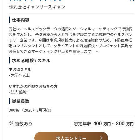
当社の提供する予防医療事業は、事業領域を拡大しています。
株式会社キャンサースキャン
今後、より多くの地域の健康課題の解決に寄与すべく、さらなるサービス
の拡販を行っていくために、新たに仲間になってくださる方を募集しま
仕事内容
す。
同社は、ヘルスビックデータの活用とソーシャルマーケティングで行動変
【業務内容】
容を生み出し、予防医療から人と社会を健康にする急成長中のヘルスベン
新規開拓営業（ソリューションセールスとして、当社のあらゆるサービス
チャー企業です。今回は事業規模拡大による組織強化のため、予防医療推
を、まだ導入いただいていない自治体様に提案に伺います）
進コンサルタントとして、クライアントの課題解決・プロジェクト実現を
（営業対象）
お任せできるマーケティング担当者を募集します。
・全国の市区町村
（営業スタイル）
求める経験 / スキル
▼仕事の概要
・訪問がベースとなる営業活動となります。
当社のマーケティングは、クライアントである都道府県・市区町村の自治
▼必須スキル
訪問ピーク時期：8月～10月 ※営業時期としては5月~11月
体や医療機関と伴走し、予防医療に貢献するマーケティング戦略の企画・
- 大学卒以上
営業時期に入る前は契約業務や営業活動に向けた準備、営業時期終了後
提案・実行します。健診受診率向上や生活習慣病重症化予防のサービス普
は電話によるフォローアップ（必要な場合は訪問）
及のため、課題をヒアリングし年間戦略を立案するだけでなく、追加施策
いずれかの経験をお持ちの方
の提案などプロジェクトマネジメントを担うお仕事です。
- 法人営業
（提案する商材）
- 企画営業
- 国民健康保険領域・後期高齢者領域それぞれの健診の受診率向上事業サ
従業員数
▼仕事の具体的内容
- クライアントマネジメント経験
ービス
クライアントの課題と予算に合わせ、年間のマーケティング戦略や追加施
- 国民健康保険領域における生活習慣病の重症化リスクが高い方へ早期治
300名
（2025年3月現在）
策を提案します。プロジェクトの成功に向けて伴走し包括的な予防医療推
▼歓迎スキル
療を促すサービス
進プランを担う、プロジェクトリーダーとしてご活躍いただきます。
- プロジェクトマネジメント経験
- 生活習慣病の発症・重症化予防に加え、寝たきりや介護に対する予防も
400
800
複数あり
想定年収
万円
~
万円
- コンサルティング業務経験
必要な後期高齢者向けに治療や検診の受診を促すサービス
- マーケティングプランの戦略策定
- そのほか自治体が保健事業領域で抱える課題に対してのソリューション
社内のデータサイエンス専門チームが解析したヘルスデータを読み解き、
▼求める人物像
求人エントリー