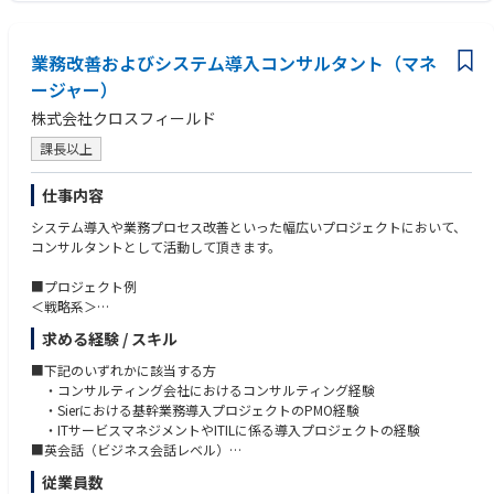
◆ITPMO／大規模プロジェクト推進
・基幹システム刷新プロジェクトにおける全体統括（マルチベンダー管
理）
業務改善およびシステム導入コンサルタント（マネ
・推進体制の構築・最適化およびステークホルダー間の合意形成支援
ージャー）
株式会社クロスフィールド
◆フロント業務デジタル化／業務改革（BPR）
・非対面チャネル（Web・アプリ）の構築による顧客接点の高度化
課長以上
・業務分析に基づくTo-Be設計および業務プロセス改革推進
・営業・事務・コールセンター等のDX戦略策定～実行支援
仕事内容
◆AI／テクノロジー活用
システム導入や業務プロセス改善といった幅広いプロジェクトにおいて、
・音声認識・自然言語処理を活用したコールセンター高度化
コンサルタントとして活動して頂きます。
・AI導入における運用設計・定着化（チェンジマネジメント）
・データ／AI戦略策定および基盤構築支援
■プロジェクト例
＜戦略系＞
◆データマネジメント／利活用
大手製造業：経営企画部 各種全社施策推進支援（プログラムマネジメン
・DWHのクラウド移行およびデータ分析基盤の構築
求める経験 / スキル
ト）
・データ活用によるマーケティング高度化、不正検知ロジック開発
大手製造業：シェアードサービス高度化（グランドデザイン～ToBeプロセ
■下記のいずれかに該当する方
ス策定〜実現フェーズ）
・コンサルティング会社におけるコンサルティング経験
■やりがい
商社：ITガバナンス構築に向けたグランドデザイン
・Sierにおける基幹業務導入プロジェクトのPMO経験
①金融特化×ドメイン知識の深いコンサルタントへ
流通：全社セキュリティ戦略の策定支援
・ITサービスマネジメントやITILに係る導入プロジェクトの経験
ワンプールではなく金融領域特化のため、若いうちから専門性を集中して
■英会話（ビジネス会話レベル）
磨くことができます。
＜ビジネス系＞
■徹底したクライアントファーストのデリバリーをしたい方
今後不可避となる金融業界のレガシーモダナイゼーション+生成AI活用の
従業員数
大手製造業：グローバル展開における業務統合支援（グランドデザイン～
■少数精鋭の会社で、主体的に活躍したい方