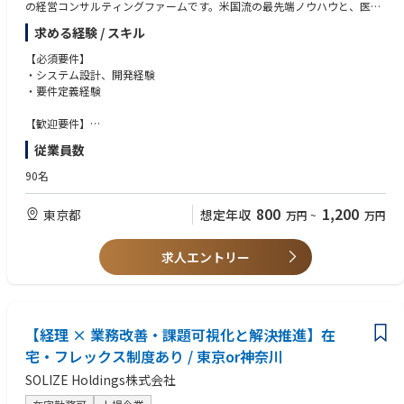
・全社定例・部門横断の情報共有や交流会によりオープンな連携環境
の経営コンサルティングファームです。米国流の最先端ノウハウと、医療
・社内イベント（スポーツ大会・屋形船・シアター会など）で活発なチー
ビッグデータを武器に、日本の医療が抱える課題に挑んでいます。
求める経験 / スキル
ム文化
・外国籍の方も多く働く環境のため、英語を使用する社内会議の実施。
今回、開発をお任せする『病院ダッシュボードχ』は、病院の診療データ
【必須要件】
（DPCデータ）を瞬時に分析し、経営改善のヒントを提示するWebアプリ
・システム設計、開発経験
◤成長環境◢
ケーションです。「日本優良コンサルティング会社（2022年）」にも選ば
・要件定義経験
・東京大学との共同研究・輪読会、社内技術勉強会を定期開催
れた当社のコンサルティングノウハウが凝縮されており、全国の多くの急
・書籍・資格・セミナー・カンファレンス参加など、自由度の高い研鑽費
性期病院で導入されています。
【歓迎要件】
用補助制度
・システムアーキテクチャ設計経験
・固定学習プラットフォームに縛られず、目的に応じた柔軟な学びが可能
従業員数
「病院ダッシュボードχ」とは
・データ分析、可視化経験
・全社員にChatGPTアカウントを付与し、生成AI活用を推進
病院内の様々なデータを可視化および自動分析し、病院の状況、他病院と
・医療業界の知識
90名
・最新技術への取り組みと、自社プロダクト開発にも関与可能
ベンチマークした結果を提供することで、課題解決や意思決定を支援する
・Pandasでのデータ処理経験または機械学習経験
Webアプリケーションサービスです。すでに高度急性期病院の4割に導入
800
1,200
東京都
◤働きやすさ◢
想定年収
万円
~
万円
実績があり、年々ニーズが高まっています。病院内の様々なデータを可視
・ハイブリッド／リモート勤務可、休暇制度は大手企業水準
化および自動分析し、課題解決や意思決定を支援することで、より良い経
・スポーツ手当や社内交流補助など、健康・コミュニケーションの両面を
営を目指す手助けをしています。
求人エントリー
支援
・社会保険完備、協会けんぽ加入、健康診断や予防接種（家族含む）も全
【具体的な業務内容】
額補助
・ITプロジェクト目標設定における会議体ファシリテーション、プロジェ
・通勤交通費・出張・研修旅費などの各種手当、住宅・育児サポートも充
クト推進
実
・WBS/ガントチャート他ツール類を利用したプロジェクト計画の立案
【経理 × 業務改善・課題可視化と解決推進】在
・プロジェクト実行におけるスケジュール/コスト/リスク/品質管理の実践
宅・フレックス制度あり / 東京or神奈川
・プロジェクト終結時における振り返り及び今後の課題洗い出し/ドキュ
SOLIZE Holdings株式会社
メント化
・各プロセスにおけるステークホルダーマネジメント対応（各種調整対応