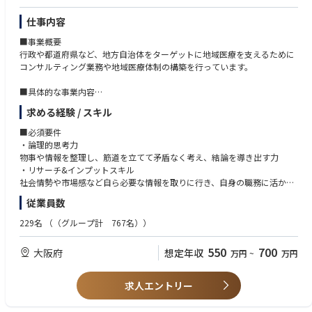
・マネジメントが好きでメンバーに向き合ってくれる方
社内開発チームにはクリエイティブの他、戦略立案するコミュニケーショ
・チームワークを大事にし、周囲の人たちに対して貢献しようとするホス
仕事内容
ンディベロップメント（ComDev）やDXチームがあり、事業成長目的の新
ピタリティを持っている方
規サービス開発や自治体からの要望を受けて関連部署と協力し、意図や目
■事業概要
的に合わせて、独創性のあるコミュニケーション・コンセプトやアイディ
行政や都道府県など、地方自治体をターゲットに地域医療を支えるために
アを作成し、プロジェクトをリードします。
コンサルティング業務や地域医療体制の構築を行っています。
社内デザイナーや外部コラボレーション先へのディレクションと、ブリー
フから最終的なアウトプットまで、クリエイティブの成果物を牽引しま
■具体的な事業内容
す。
・地域医療構想の推進、体制構築
・自治体向けコミュニケーションの企画・開発（キーコピーやキービジュ
求める経験 / スキル
・医療ビックデータの調査、分析
アル、撮影ディレクション、社外プロジェクトマネジメント）
・医療機能の再編、連携、分化
■必須要件
・サービスサイト、LP、各種バナーなどのWebプロモーションの企画・開
・行政、厚労省へのアドバイザリー
・論理的思考力
発
・地域医療構想に関する各種講演
物事や情報を整理し、筋道を立てて矛盾なく考え、結論を導き出す力
・社内外制作業務における進行管理、社内外の協業先との各種コミュニケ
・リサーチ&インプットスキル
ーション
■事業部の強み
社会情勢や市場感など自ら必要な情報を取りに行き、自身の職務に活かし
・Communication Designチームのマネジメント
当事業部では、全国半数超の自治体で全国シェアトップクラスの実績を強
た経験
・（校正チームのコピーライティングスキル向上を目的としたディレクシ
従業員数
みに、行政や病院と協働。経営や財務など多角的な視点から、地域医療の
・企画構想と遂行力
ョン）
計画を立てるだけでなく「実際の体制づくり（計画の実現）」まで一気通
課題や目的に対して、論点を整理して自ら考えた企画を提案して泥臭く遂
229名
（（グループ計 767名））
貫で支援できる総合力が強みです。
行できた経験
■業務事例：https://prtimes.jp/main/html/rd/p/000000048.000015303.
・医療業界 or コンサル業界での勤務経験
html
550
700
大阪府
想定年収
万円
~
万円
■組織構成
・コンサルティングチーム
■歓迎要件
【キャンサースキャンでACDとして働く魅力】
・データ分析チーム
・病院経営に携わった経験（医事課・医療事務など）
求人エントリー
・クリエイティブスキルを社会課題にダイレクトに活かせる
・業務プロセスチーム
・医療経営士の資格取得
・自身の企画を社会実装する前に、小規模パイロット等でテストできる機
・利害関係者間での調整力&交渉力のご経験
会がある