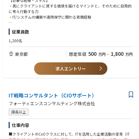
【必要な経験・スキル】
ーでの高度な実務経験
用・ローコード/ノーコード開発・DevOps・CI/CDなどの各種アーキテク
・真にクライアントに資する価値を届けるマインドと、そのために自発的
・建設、製造、重工業、エンターテインメント、小売、金融サービスなど
チャ要素技術や、脱炭素・ESG・SDGsなどの環境課題/社会課題の要素を
に考え行動する力
の業界での経験
含めた、DX/IT戦略立案・IT企画立案・IT構想策定・ITロードマップ策定
・IT/システムの構築や運用保守に関わる実務経験
・AI、開発者向けプラットフォーム、データプラットフォーム関連プロジ
●IT刷新プロジェクトにおけるPM支援/PMO運営支援
ェクトの実績
【望ましい経験・スキル】
・Kubernetes、AKS、EKS、GKE、Docker、Helmなどのコンテナ技術の経
従業員数
【この職種の魅力】
＜ITアーキテクチャ知見＞
験
・幅広いITアーキテクチャ知見を獲得する機会があります
●AI/生成AI・データ活用基盤・マイクロサービスアーキテクチャ・パブリ
1,200名
・ウォーターフォールやアジャイルなど、複数のSDLC（システム開発ライ
・クライアントビジネスの意思決定に直接的に関与するため、ビジネス視
ッククラウドサービス・クラウドリフト/シフト・システムモダナイゼー
フサイクル）手法の理解と、それらをもとにした業務計画の経験
点で物事を捉える力が身に付きます
ション・レガシーモダナイゼーション・SaaS・PaaS・IaaS・ローコード/
・関連資格（例：AWS ソリューションアーキテクト／デベロッパー、
500
1,800
東京都
想定年収
万円
~
万円
・クライアントの真の課題を見極め、解決のためのITアーキテクチャをデ
ノーコード開発・DevOps・CI/CD・アジャイル開発・エンタープライズア
GCP クラウドエンジニア／アーキテクト／デベロッパー、Azure デベロ
ザインすることを通じて、クライアントに大きな価値を提供することがで
ーキテクチャ(EA)等に関する知見
ッパー／ソリューションアーキテクト等）の保有
きます
●脱炭素・ESG・SDGsなどの環境課題/社会課題 を絡めたITアーキテクチ
求人エントリー
・ネイティブモバイル開発（Android、iOS）の経験
・SIer出身のコンサル未経験の方にも活躍していただきやすい環境です(SIe
ャ知見
・C、C++などのコンパイル言語に関する経験
r出身メンバ多数)
・アサイン先のプロジェクト選定の際は、本人の志向を可能な限り考慮し
＜プロジェクト推進スキル＞
ます
●クライアントの懐に入り、本音を引き出し、意図を汲み取る力
・相互成長を促す知見共有活動を行っています
IT戦略コンサルタント（CIOサポート）
●複雑な状況・事象を構造化して整理し、解決までのストーリーを組み立
てる力
フォーティエンスコンサルティング株式会社
●プロジェクトマネジメントの知見
●特定業界や特定業務についての知見
課長以上
●IT企画、IT構想策定の経験
仕事内容
■クライアントのCxOクラスに対して、ITを活用した企業活動の変革（IT