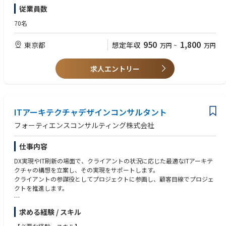
・技術設計書やドキュメントを作成し、クライアントへのガイダンスやト
ジェクト計画の立案能力
従業員数
レーニングを提供する
・学習意欲が高く主体的に業務に取り組める方。課題を発見し、改善案の
・曖昧で複雑な状況にも柔軟に対応し、ステークホルダーと協力しながら
提案や実施ができ、自己管理ができる方
70名
課題の明確化と解決を図る
・有償でのコンサルティングまたはプロフェッショナルサービスの実務経
・プロジェクトの作業範囲定義、作業分解、依存関係管理、リスク軽減な
験が3年以上
950
1,800
東京都
想定年収
万円
~
万円
どのプロジェクト計画を策定する
・ソフトウェアインフラまたはプラットフォーム構築の実績が5年以上
・カンファレンスやミートアップ、オンラインフォーラム等で会社を代表
・AWS、Azure、Google Cloudのいずれかの主要クラウドプロバイダーで
し、ネットワークの拡大、
の実務経験
求人エントリー
知見の共有、個人ブランドおよび会社の市場プレゼンス向上に貢献する
・以下いずれかのモダンアプリケーション開発技術に関する実務経験
バックエンド:
【会社概要】
┗NodeJS（TypeScript）、JVM系技術（Java/Scala/Kotlin、Sprin
Slalomは、ビジネス・テクノロジー・人間性（Humanity）の交差点で価
g/Jersey等）、Python（Flask等）、Go（Gorilla/mux、Gin等）
値を創出する、次世代型のプロフェッショナルサービス企業です。
ITアーキテクチャデザインコンサルタント
フロントエンド・フルスタック:
私たちは「Fiercely Human（人に徹底的に向き合う）」というアプローチ
. ┗NETスタック（ASP.NET、.NET Core、C#）、Angular、React、V
フォーティエンスコンサルティング株式会社
を大切にし、顧客、そしてその先にいる顧客の顧客まで深く理解すること
ueなどの各種フレームワーク
で、実践的かつエンドツーエンドのソリューションを提供し、真に意味の
・サーバーレスコンピューティングやイベント駆動型アーキテクチャの経
仕事内容
あるインパクトを生み出します。
験
700社以上のテクノロジーパートナーに支えられ、8カ国・49拠点に約12,
・ドメイン駆動設計（DDD）、Model-View-Controller（MVC）またはその
DX実現やIT刷新の場面で、クライアントの状況に応じた最適なITアーキテ
000名のメンバーを擁するSlalomは、人と組織がより大きなビジョンを描
他ソフトウェア設計パターンの専門知識
クチャの構想を立案し、その実現をサポートします。
き、より速く前進し、より良い未来を築くことを支援しています。
・データモデルの設計経験、RDBMSやNoSQLシステムの利用経験
クライアントの参謀役としてプロジェクトに参画し、顧客目線でプロジェ
また、働きがいのある企業としても高く評価されており、**Fortune誌
・マイクロサービスアーキテクチャの導入・運用経験
クトを推進します。
「働きがいのある会社ベスト100」**に9年連続で選出されています。
・ビジネスレベルの日本語力および会話レベルの英語力
【主なテーマ】
求める経験 / スキル
【歓迎スキル】
●AI/生成AI活用・データ活用・マイクロサービス・クラウドリフト/シフ
・AWS、Azure、Google Cloudのうち2つ以上の主要クラウドプロバイダ
ト・システムモダナイゼーション・レガシーモダナイゼーション・XaaS活