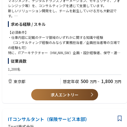
マネジメント、デジタルトランスフォーメーション、セキュリティ、フォ
レンジック等）を、コンサルティングを通じて支援しています。
新しいソリューション開発をし、チームを創生していける方も大歓迎で
す。
求める経験 / スキル
ご経験、ご志向を踏まえて選考ポジションが決まって参ります。
【必須条件】
【①CIO（Chief Information Officer） サポート】
・仕事内容に記載のテーマ領域のいずれかに関する知識や経験
CIOとその周辺組織（IT企画・開発・運用・子会社等）の抱えている問題
（コンサルティング経験のみならず業務担当者／企画担当者等の立場で
を解決する為の各種支援を行います。
の経験も可）
特に、ITアーキテクチャー（HW,NW,SW）企画・設計経験者、保守・運用
・ITストラテジーサービス（IT戦略立案、戦略/活用評価、プログラムマネ
業務改革経験者、PMO経験者、IT企画・予算策
従業員数
ジメント）
・コミュニケーション能力、体力・気力、セルフモチベーション
・ITエグゼキューションサービス（業務改革計画・システム化構想策定、
1,200名
ベンダマネジメント、システム要件定義/テスト支援、プロジェクト推
【尚可】
進、運用・保守業務分析・改善）
・PMP,CISA、中小企業診断士、ITストラテジスト、ITコーディネータ等各
500
1,800
東京都
想定年収
万円
~
万円
・ITマネジメントサービス（IT組織設計・人材育成等の企画・実行支援、I
種資格保持
T投資管理、IT標準化支援、ITリスクマネジメント）
・各種システム導入手法（Lean Start Up、アジャイル開発、等）の経
・その他（市場調査、システム監査、セキュリティ教育、実務支援等）
験
求人エントリー
・要求工学・ソフトウェア工学的研究経験
・統計手法やビッグデータ分析経験
ITコンサルタント（保険サービス本部）
Trust株式会社