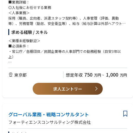
■業務詳細：
・業務/組織/システムの現状分析/RPA選定/導入/実装
◎入社後にお任せする業務
・プライベート/パブリッククラウド導入
＜人事業務＞
・AI活用による業務効率化/業務再構築
採用（職員、出向者、派遣スタッフ契約等）、人事管理（評価、異動
・IoTを活用したデジタルワークスタイル変革案企画
等）、労務管理（勤怠、安全衛生等）、給与（給与計算は外部へアウトソ
・Disruptive Technologyを活用した新規事業の立案/推進 等
ーシング）、労使対応、社会保険、人事企画（人事制度、人件費管理）な
求める経験 / スキル
ど
＜業種未経験歓迎＞
◎将来的にお任せする可能性のある業務
■必須条件：
＜総務業務＞
・官公庁／各種団体／民間企業等の人事部門での勤務経験（目安3年以
事務局運営、庶務統括、防火・防災管理、オフィス安全対策、会員周知、
上）
会合運営（総会、役員会）など
■歓迎条件：
・チームリーダーとしてメンバーのマネジメントに携わった経験
750
1,000
東京都
想定年収
万円
~
万円
・第二種衛生管理者資格
求人エントリー
＜語学補足＞
歓迎条件：使用言語が英語の会議等への対応、英語でのメールや文書作成
などの経験のある方
グローバル業務・戦略コンサルタント
フォーティエンスコンサルティング株式会社