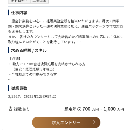
在宅勤務可
上場企業
を含む）
仕事内容
【開発環境】
一般会計業務を中心に、経理業務全般を担当いただきます。月次・四半
言語：Python、JavaScript
期・期末決算といった一連の決算業務に加え、連結パッケージの作成対応
フレームワーク：Django、Vue.js
もお任せします。
クラウド：AWS
また、 各社のカウンターとして会計含めた相談事項への対応にも主体的に
データベース：MySQL、Redshift
取り組んでいただくことを期待しています。
GitHub Copilot、Cline、Amazon Q
※ 設計、実装、調査、ドキュメント作成などで積極的に活用しています
求める経験 / スキル
・会計処理業務、連結パッケージ、会社法書類の作成
・前期比増減等の説明資料作成
【必須】
【働く魅力】
・メンバー指導
・ 独力で１つの会社決算処理を完結させられる方
・運用・開発経験が活かせる
・各社のカウンターとして会計含めた相談事項対応
（目安：経理経験 5年相当）
「リリース後に運用で苦労するシステム」を一番よく知っているのは、運
・全社課題の発見、解決策の構築・実行のリード 等
・全社視点での行動ができる方
用経験者です。その知見を活かし、保守性が高く、トラブルに強いアーキ
テクチャを自らの手で設計できます。
【歓迎】
・技術選定の裁量権
従業員数
・部下育成経験のある方（3~5名程度以上）
「この機能にはこのAWSサービスを使おう」「ライブラリはこれを採用し
・ビジネスでの英語の使用経験がある方
2,526名
（2025年12月末時点）
よう」といった技術的な意思決定に関われます。新しい技術への感度が高
・会計インフラ入替経験のある方
い方が活躍できる環境です。
・全社課題解決のプロジェクトリーダー経験
700
1,000
複数あり
想定年収
万円
~
万円
・上場企業での経理経験をお持ちの方
求人エントリー