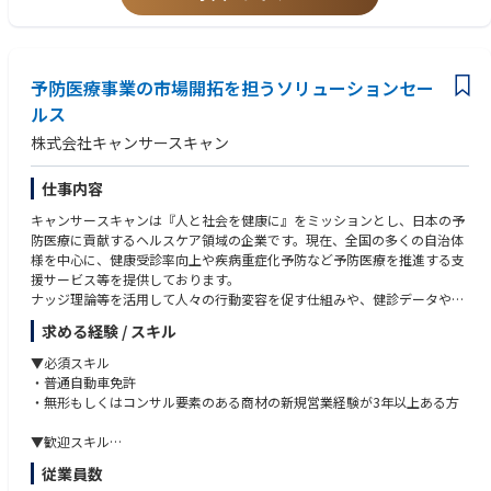
地域の実情に合わせたソーシャルマーケティング戦略に落とし込む業務を
- 人と社会を健康にするというミッションに共感する方
【キャンサースキャンの新規営業担当として働く魅力】
お任せします。DMやSNSを活用した効果的・効率的なアプローチでクライ
- 仕事を通じて社会を良くしたい/貢献したいという熱い想いを持っている
■社会課題の課題に直接的に取り組むことができる
アントの課題解決に貢献し、社会の予防医療推進を支援します。
方
■商談・セールスに集中できる環境
- 新しい知識を吸収し、学びへの意欲と向上心がある方
既存案件の運用や既存顧客対応/アポイント取得なども別のチームが担
- プロジェクトマネジメント
予防医療事業の市場開拓を担うソリューションセー
- 急成長を続ける組織で、共に仕組みやサービスを作ることにやりがいを
当をしています。
マーケティングの具体的施策を、クライアントと共に実行し支援します。
感じる方
■営業力のスキルアップが出来る
ルス
ソーシャルマーケティングで活用するコミュニケーションツールが確実に
- 組織マネジメント経験をお持ちの方
ステークホルダーが複数おり、契約に向けた顧客の承認プロセスも複
株式会社キャンサースキャン
実行されるよう、クライアントの要望に答えながら完遂させていきます。
雑な場合もあり、
toB営業のエンタープライズ営業と類似した経験を通し、営業力のス
- 効果検証と改善提案
仕事内容
キルアップが出来る。
実行した施策の効果検証を行い、次年度に向けた新しいマーケティング戦
■営業だけでなく、0→１で事業をつくる、サービスをアップデートする
キャンサースキャンは『人と社会を健康に』をミッションとし、日本の予
略と企画を立案します。
経験が出来る
防医療に貢献するヘルスケア領域の企業です。現在、全国の多くの自治体
・事業・サービスが新しくできていく環境でそのサービスを提案するの
様を中心に、健康受診率向上や疾病重症化予防など予防医療を推進する支
- 新規保健事業の企画立案
で毎年同じ商材を同じやり方で売っていくというルーティン営業ではな
援サービス等を提供しております。
各自治体が取り組んでいる地域全体の健康づくりに対して、より包括的な
く、顧客の反応などを基にセールスしながらサービスを作っていく、サー
ナッジ理論等を活用して人々の行動変容を促す仕組みや、健診データやレ
新しい保険事業を提案します。クライアントのヘルスデータを解析し課題
ビスをアップデートしていくことに関わることが出来る。
セプトデータ（診療報酬明細書）などのヘルスビッグデータを解析したイ
を分析。提案から予算獲得のプロセスまでをサポートします。
・営業としてキャリアアップし営業組織のマネジメントにチャレンジす
求める経験 / スキル
ンサイトをもとに、社会に革新をもたらす予防医療アプローチを実現して
るキャリアプランのほかに、
います。
▼チーム体制/社内の雰囲気
▼必須スキル
営業力を起点にして新しい事業を推進していく担当者や事業責任者に
- チームリーダー4名のもと、多様な業界の営業経験者が異なるノウハウを
・普通自動車免許
なるキャリアプランがある。
【私たちのチームについて】
持ち寄って活躍しています。
・無形もしくはコンサル要素のある商材の新規営業経験が3年以上ある方
当社の提供する予防医療サービスを新規で導入いただけるよう、日本全国
- 社員の平均年齢は30代前半と若い会社で、男女比は5：5。会議での発言
【キャリア実例】
の自治体向けにソリューションセールスを行うチームです。
もしやすく、フラットな環境です。
▼歓迎スキル
①営業メンバーとして入社 → 営業チームリーダー → フロントチー
- 事業部長以下、15名のチームです。（フィールドセールス12名、インサ
- 働く場所や時間の自由度が高く、責任感と自主性が両立できます。
・データを用いた分析・企画提案や営業提案のご経験
ム（運用部門）統括部長 → 健診事業部（サービス企画部門）部門長
従業員数
イドセールス・営業サポート3名）
- 必要だと思う業務に、手を挙げた人が実行する環境です。
・顧客の課題解決に向けて伴走しながら高い成果を出されてきたご経験
（入社5年目・30代男性）