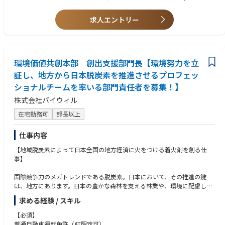
＜歓迎要件＞
【具体的な業務内容】
求人エントリー
・PythonやRを用いた一連のデータサイエンス業務の高度な実践経験
・データ分析・AIプロジェクトにおける技術リードおよびプロジェクトマ
・Snowflake、Databricks、BigQueryなどのモダンなデータ基盤の利用経
ネジメント
験
・テーブルデータを中心とした機械学習モデルの設計・構築・評価の全体
・MLOpsの設計・構築・運用経験（MLflow, CI/CD, モデル監視など）
統括
・社内メンバーへの技術的指導・レビュー・育成の経験
環境価値共創本部 創出支援部門長【環境努力を立
・Pythonを用いたデータ処理、特徴量エンジニアリング、評価設計の高度
・応用数学・情報科学・計量経済学などの修士課程修了
化・標準化
証し、地方から日本脱炭素を推進させるプロフェッ
・技術文書の読解・基本的なビジネス英語でのコミュニケーション力
・本番運用を見据えたMLOps設計、モデルの継続的改善と運用支援
ショナルチームを率いる部門責任者を募集！】
・AIコンサルタントや顧客と連携した、分析方針の策定・技術提案・要件
＜求める人物像＞
定義
株式会社バイウィル
・分析やモデル開発を通じて、事業や現場に直接的なインパクトを生み出
・ジュニア・ミドル層のデータサイエンティストへの技術的支援・コード
したい方
在宅勤務可
部長以上
レビュー・育成
・課題設定からモデル設計、実装・運用までを自走して完遂できる推進力
・社内外で再利用可能な分析パターン・技術資産・プロダクトの企画・設
のある方
仕事内容
計・蓄積
・チームメンバーと積極的に協働しながら、技術的なリーダーシップを発
揮できる方
【地域脱炭素によって日本全国の地方経済に火をつける着火剤を創る仕
【プロジェクト事例】
・実務から得た知見を体系化し、再現性のある仕組みやプロダクトとして
事】
・市場分析モデルの開発・運用支援
残していける方
・AutoMLツールの評価・導入に向けた技術検証
国際競争力のメガトレンドである脱炭素。日本において、その推進の鍵
・事務の効率化を目的とした生成AIの業務適用支援（自社プロダクトTrust
は、地方にあります。日本の豊かな森林を支える林業や、環境に配慮した
GenGAを活用）
バイオマス発電を備える工場、再エネ・省エネ設備の導入、様々な地方事
・機械学習モデル開発に向けたデータ前処理・分析支援
求める経験 / スキル
業にこそ、脱炭素のポテンシャルが圧倒的にあるのです。
・データ分析基盤構想におけるモデル実装・評価フローの設計・技術検討
このポテンシャルを見出し、証明する、これが私たちの仕事です。
【必須】
・グループ横断でのデータ活用に向けたモデリング実証（PoC）支援
普通自動車運転免許（AT限定可）