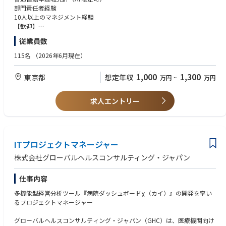
今回は、Jクレジット化する、いわば「Jクレジット創出のプロフェッショ
部門責任者経験
＜TrustのAI･データ事業＞
ナル」としてご活躍いただくポジションです。クライアントやクレジット
10人以上のマネジメント経験
同社の中核事業の1つであるAI・データ事業では、実際に現場で使われビ
認証委員会など、様々なステークホルダーと連携しながら、Jクレジット
【歓迎】
ジネス価値を出すための分析や開発に取り組んできた経験が豊富なメンバ
プロジェクトの計画から認証取得、そしてモニタリングまでの一連を管
複数案件のプロジェクトマネジメント経験
ーが、データ活用支援（分析支援、基盤構築支援、組織作り支援、育成支
従業員数
理・推進する仕事です。
援、ガバナンス構築支援など）と自社プロダクトの開発・提供を行ってお
ります。社内にはAI・データ分析組織をゼロから立ち上げてきたメンバー
115名
（2026年6月現在）
また世界でもグローバルメガトレンドになっているカーボンクレジットの
や、高度なデータ分析技術を用いて大きな価値を生み出すAI・機械学習モ
専門性は、今だからこそパイオニアとして身に着けられる面白さがありま
デルの開発を行ってきたメンバー、多数のユーザーに利用されている有名
1,000
1,300
東京都
想定年収
万円
~
万円
す。
アプリケーションの中核機能の実装を担ってきたメンバーなどが多く在籍
市場も組織としても拡大中の創出支援部門にて、組織長と専門性の両軸を
しております。なお、同社が自社開発をしている生成AIを活用したプロダ
高めていく、それを楽しみながら牽引していける機会がここにはありま
クトが評価され日本経済新聞「活躍が期待されるAIスタートアップ」に選
求人エントリー
す。
定されました。
【具体的な業務内容】
創出支援部門の戦略策定やKGI,KPI設計
＜魅力ポイント＞
創出支援部門メンバーマネジメント
ITプロジェクトマネージャー
◤プロジェクトの魅力◢
企業・自治体等のカーボンクレジット創出プロジェクトの全体進捗管理
・ビジネスインパクトの大きい分析案件に携われる
株式会社グローバルヘルスコンサルティング・ジャパン
企業・自治体等のカーボンクレジット創出プロジェクトの実務（必要に応
・プロフィットセンターとしてのデータ分析部門で、事業価値に直結する
じて）
成果を出せる
仕事内容
・強いコネクションと高難度な課題解決に取り組める
多機能型経営分析ツール『病院ダッシュボードχ（カイ）』の開発を率い
◤組織とカルチャー◢
るプロジェクトマネージャー
・CTO自らが事業部長を兼任し、役職を超えたフラットなコミュニケーシ
ョンが特徴
グローバルヘルスコンサルティング・ジャパン（GHC）は、医療機関向け