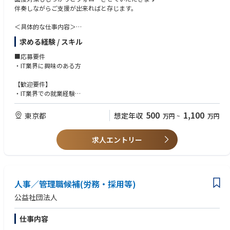
伴奏しながらご支援が出来ればと存じます。
クトマネージャーとして事業開発をリード
・収益モデルや実行体制、地域との合意形成を見据えた、“現場起点”のビ
＜具体的な仕事内容＞
ジネスモデル構築
貴殿のご経験を活かして、各業界におけるテクノロジードリブンな経営課
・ゆくゆくは自ら立ち上げた事業の副責任者〜責任者として、継続的なス
求める経験 / スキル
題を最先端技術を駆使して解決。その知見をコンサルティングサービスと
ケールにも関与
して提供していきます。下記業務は一例となります。
■応募要件
＜弊社事業開発部の仕事の魅力＞
・IT業界に興味のある方
【職位毎の役割】
■コンサルタント、シニアコンサルタント
・構想を語るだけでなく、社会にインパクトを生む「事業」に昇華させら
【歓迎要件】
各業界大手顧客を中心に、下記のようなプロジェクトにおいてプロジェク
れる醍醐味
・IT業界での就業経験
トメンバーとして、一部領域のリードデリバリーをご担当いただきます。
・プロジェクトの多くが、脱炭素や地域活性という社会的意義の高いテー
・法人営業経験
マに直結
・システムの開発経験
500
1,100
東京都
想定年収
万円
~
万円
【業界例】
・上流から実行までを一気通貫で担当するため、当事者としての手応えと
・IT関連の資格取得
・製造インダストリー：自動車、総合電機、重工、工作機械等
成長実感が得られる
・金融インダストリー：中央銀行、生命保険、ネット生命保険、損害保
・現地に飛び込み、現場で検証しながらビジネスをつくるため、リアルな
求人エントリー
険、ネット銀行、証券、ネット証券、等
社会課題に向き合う力が身につきます
・通信インダストリー：通信キャリア、IT等
・意思決定が速い環境で、自らの成果が会社の成長に直結する実感を味わ
・小売インダストリー：百貨店、化粧品、等
えます
※上記他、官公庁、ゲーム、住宅、総合商社等を含む業界リーディングカ
人事／管理職候補(労務・採用等)
ンパニーが当社クライアントとなります。
公益社団法人
【プロジェクト事例】
・IT戦略立案/IT中長期ロードマップ策定
仕事内容
・全社クラウド基盤グランドデザイン策定
・全社デジタルトランスフォーメーション企画構想