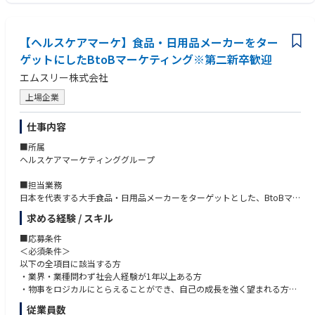
【ヘルスケアマーケ】食品・日用品メーカーをター
ゲットにしたBtoBマーケティング※第二新卒歓迎
エムスリー株式会社
上場企業
仕事内容
■所属
ヘルスケアマーケティンググループ
■担当業務
日本を代表する大手食品・日用品メーカーをターゲットとした、BtoBマー
ケティング施策の立案・推進を行い、リード獲得を行って頂きます。web
求める経験 / スキル
広告やセミナー企画、コンテンツ制作など様々な手段を用いて、下記のよ
うな当サービスの潜在的顧客を顕在化し、商談化へと繋げることが本ポジ
■応募条件
ションのミッションです。
＜必須条件＞
以下の全項目に該当する方
・AskDoctors評価サービス
・業界・業種問わず社会人経験が1年以上ある方
100名以上の医師が商品やサービスの評価を行い、結果を用いて
・物事をロジカルにとらえることができ、自己の成長を強く望まれる方
「医師100名のうち86%が勧めたいと回答しました」 などの訴求を可能と
・目標達成意欲の高い方
従業員数
するブランディング施策
・企画立案だけでなく、フットワーク軽く行動し事業の成長にコミットで