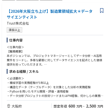
【2026年大阪立ち上げ】製造業領域拡大＊データ
サイエンティスト
Trust株式会社
課長以上
仕事内容
＜仕事内容＞
【職務概要】
本ポジションでは、プロジェクトマネージャーとしてデータ分析・AI活用
案件をリードし、多様な顧客に対してデータサイエンスを起点とした価値
提供を担っていただきます。
ジュニア〜ミドルクラスのデータサイエンティストとチームを組みなが
求める経験 / スキル
ら、分析戦略の設計・提案から、モデル構築、実装、運用設計（MLOps）
までを一貫して主導。さらに、実務を通じて得た知見や技術資産を基に、
＜必須要件＞
同社独自の技術パッケージや自社プロダクトの創出にも関わっていただき
・機械学習の実務経験が5年以上
ます。
・構造化データ（テーブルデータ）を対象とした分析の実務経験
幅広い業種・領域に触れながら、分析×ビジネスを結ぶ上流工程から現場
・Pythonを用いたモデル開発・評価・運用経験
実装までを横断的に担えるポジションです。
・データ分析プロジェクトの技術リードまたはPM経験、何かしらの業務
を推進したご経験。
【プロジェクト体制】
・日本語による高度な業務遂行能力（日本語能力試験N1相当）
600
2,500
大阪府
想定年収
万円
~
万円
2名～6名程度でチーミング