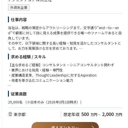
できます。
外資系企業
【中長期のキャリアパス】
・次世代の会社を担う営業統括責任者
仕事内容
・新規事業立上げ責任者
当社は、戦略の策定からアウトソーシングまで、文字通り”end－to－en
・グループ会社CxO
d”で顧客に対して目に見える成果を提供できる唯一のファームであると自
負しています。
その中で、以下領域に関する高い経験・知見を活かしたコンサルタントと
して、お力を発揮頂ける方を求めております。
求める経験 / スキル
①自動車
②産業機械
【主な求めるご経験】コンサルタント・シニアコンサルタント問わず
③ライフサイエンス
・業界における知見・経験・専門性
④リテール
・産業構造変革、Thought Leadershipに対するAspiration
⑤消費財・サービス
・他者を巻き込むコミュニケーション能力
当領域のクライアントに対するコンサルティングはもちろん、当領域の知
【歓迎（WANT）】※シニアコンサルタント・マネージャー以上
従業員数
見を活かした様々な領域のクライアントに対するコンサルティングを行っ
・コンサルティング経験、プロジェクトマネジメント経験
ていただきます。コンサルティングといっても、所謂プロジェクトの実践
・テクノロジー/デジタルに関する知見・経験・熱意
29,000名
（※日本のみ（2026年3月1日時点））
に加えて、大きく2つのミッションが期待されています。
・英語を用いたグローバルイニシアティブの実施経験（自動車・産業機
・Accenture全体の「Spearhead」として、業界全体、またはクライアント
械・ライフサイエンス・消費財他）
500
2,000
東京都
想定年収
万円
~
万円
がTransformationを果たし、社会的価値・企業価値を向上するためのプラ
ンの策定を行います。その実行に際しては、Strategy & Consulting Group
内にとどまらず、すべてのメンバーとCollaborationするリーダーとして
求人エントリー