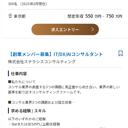
- 社員の多くは30代で、とても落ち着いた雰囲気で仕事ができます。
・複数のステークホルダーが関わるプロジェクトのマネジメントのご経験
②営業メンバーとして入社 → 営業サブリーダー → 健診事業部
300名
（2025年3月現在）
- 働く場所や時間の自由度が高く、責任感と自主性が両立できます。
▼業務で使用する社内ツール
・営業で獲得した案件を自ら回したご経験
（サービス企画部門） （入社3年目・30代男性）
- 必要だと思う業務に、手を挙げた人が実行する環境です。
- グループウェア：G suite、box
・マネジメント経験
550
750
東京都
想定年収
万円
~
万円
- 売ることだけが目的ではなく、どう事業を作っていくのか、どう売って
- 社内用チャット：slack
いくのか、本質的な課題解決に取り組むことができる環境です。
- 経費精算：MFクラウド経費
▼求める人物像
ご参考）https://note.com/fukuyoshi_jun/n/nf600ba95d501
- 見積書、請求書作成：MFクラウド請求書
・人と社会を健康にするというミッションに共感いただける方
求人エントリー
- 営業個々が競い高め合うカルチャーではなく、チームとして目標を追い
- 名刺管理：Sansan
・仕事を通じて社会を良くしたい/貢献したいという熱い想いを持ってい
かけ切磋琢磨しながら成果を出していく風通しのよさが魅力です。
- 貸与端末：iPhone、ThinkPad X1 carbon
る方
・現状に満足せず、常に向上心を持っている方
【業務内容】
新規開拓営業（ソリューションセールスとして、当社のあらゆるサービス
【創業メンバー募集】IT/DX/AIコンサルタント
を、まだ導入いただいていない自治体様に提案に伺います）
株式会社ステラシスコンサルティング
（営業対象）
・全国の市区町村
仕事内容
（営業スタイル）
・訪問がベースとなる営業活動となります。
■私たちについて
訪問ピーク時期：8月～10月 ※営業時期としては5月~11月
コンサル業界の直面する3つの課題に真正面から向き合い、業界の新しい
営業時期に入る前は契約業務や営業活動に向けた準備、営業時期終了後
基準を創り出すコンサルティングファームです。
は電話によるフォローアップ（必要な場合は訪問）
■コンサル業界3つの課題および設立背景
（提案する商材）
１）コンサル業界の品質低下
- 国民健康保険領域・後期高齢者領域それぞれの健診の受診率向上事業サ
求める経験 / スキル
• コンサル人材の急増により、現場を十分に理解しないまま、フレームワ
ービス
ークや一般論に依存した提案が増えている
以下のいずれかのご経験
- 国民健康保険領域における生活習慣病の重症化リスクが高い方へ早期治
• その結果、実行に落ちない“きれいなだけの資料”が量産され、顧客の成
・SIerまたはSESのPL/上級SE経験
療を促すサービス
果に繋がらないケースが少なくない状況となり、業界全体の信頼が低下し