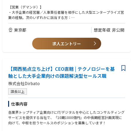
営層・人事責任者への提案、企業ごとの課題・KPIの深いヒアリングと提
案カスタマイズ、PoC設計（介入・期間・対象者・効果測定指標）の合意
【営業（デマンド）】
形成
・大手企業の経営層／人事責任者層を相手にした大型エンタープライズ営
（3）本稼働移行に向けた商談推進：分子レベルでの疾病リスク低下デー
業の経験。次のいずれかに該当する方：
タを起点とした本稼働提案、数万名規模導入の予算ソース設計（人事／健
①現在もエンタープライズ営業の最前線でトッププレイヤーとして活躍
保／経営企画／福利厚生など複数財源の組み合わせ）と社内稟議プロセス
し、1社あたり数千万円規模の新規契約を、単独主担当として継続的に獲
東京都
想定年収
非公開
への伴走
得している方
②過去キャリアで上記の実績を有し、現在は営業マネージャー・営業企
B. 健診センター・クリニック チャネル（施設チャネル）
求人エントリー
画責任者・新規事業立ち上げ責任者などの立場で、組織と個人の両面で成
（1）施設チャネルの営業・アライアンス：健診センター・クリニック等
果に責任を持っている方
（人間ドック・健診を提供する施設）への導入提案、提携・アライアンス
・複数の予算ソース（人事／健保／経営企画／福利厚生／産業医部門な
の構築、施設が受診者へ提供する高付加価値検査としてのメニュー設計・
ど）を横断的に動かして1社の意思決定を取り切る、組織折衝の経験
価格／レベニューシェア設計、施設側の意思決定者（理事長・院長・運営
【関西拠点立ち上げ】CEO直轄 | テクノロジーを基
責任者等）との関係構築
【オペレーション（デリバリー）】
（2）検体フローの設計・標準化・横展開：現行の検体オペレーションを
軸とした大手企業向けの課題解決型セールス職
・複数拠点にまたがる現場オペレーション（物流・製造・SCM・多店舗／
土台に、より良い運用があれば自ら提案しつつ、各医療機関・クリニック
多拠点サービス運営、検査・医療現場等）を、自ら設計・標準化・スケー
株式会社Dirbato
ごとの運用差異に応じて設計・標準化する（採取→ラベリング→拠点間搬
ルさせた経験
送→ラボ受け渡し／採取・搬送を担う現場スタッフ・外部委託先の稼働設
・数値（スループット・歩留まり・単位コスト・品質指標）でオペレーシ
課長以上
計を含む）
ョンを設計・改善した経験
（3）ラボ（R&D）チームとの連携：検体のラボへの受け渡しフローを同
仕事内容
チームと詳細に設計・整合する（ラボ内部の解析工程は同チームの所管）
【両者に共通】
（4）結果返却フローの構築：ラボでの解析を経た測定結果を、企業・施
・不確実環境下での自走力（スタートアップ・新規事業立ち上げでの証
各業界トップティア企業向けにIT/デジタルを中心としたコンサルティング
設向けレポートとして返すまでのデータオペレーションを一貫して設計・
明、もしくは大企業内新規事業の立ち上げ実績）
サービスを提供する当社で、「10期1000億円」の中長期経営計画実現に
運営する（データ・エンジニアチームとの連携を含む）
・営業とオペレーションの双方を、自ら手を動かして担うプレイングマネ
向けて、中枢を担うセールスのポジションを募集しています！
ージャーとしての意思と適性