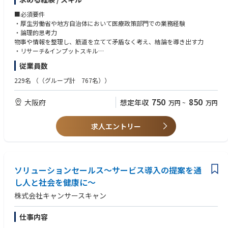
・医療ビックデータの調査、分析・医療機能の再編、連携、分化
・BtoBマーケティングスキル全般（MAツール運用、WEBマーケティング
・行政、厚労省へのアドバイザリー・地域医療構想に関する各種講演
■必須要件
など）
・厚生労働省や地方自治体において医療政策部門での業務経験
・Excel、GSSなどを用いて、ボリュームのあるデータを扱い、分析するス
■事業部の強み
・論理的思考力
キル
当事業部では、全国半数超の自治体で全国シェアトップクラスの実績を強
物事や情報を整理し、筋道を立てて矛盾なく考え、結論を導き出す力
みに、行政や病院と協働。経営や財務など多角的な視点から、地域医療の
・リサーチ&インプットスキル
■先輩社員の事例
計画を立てるだけでなく「実際の体制づくり（計画の実現）」まで一気通
社会情勢や市場感など自ら必要な情報を取りに行き、自身の職務に活かし
・大学院博士課程中退後、2020年M3に入社。2年でチームリーダーに昇
従業員数
貫で支援できる総合力が強みです。
た経験
格。
・企画構想と遂行力
229名
（（グループ計 767名））
・小売販売職から転職し、2021年にM3に入社。新規施策を中心に企画・
■組織構成
課題や目的に対して、論点を整理して自ら考えた企画を提案して泥臭く遂
実行等を担うチームの中心メンバー。
・コンサルティングチーム
行できた経験
750
850
大阪府
想定年収
万円
~
万円
・データ分析チーム
・業務プロセスチーム
■歓迎要件
・行政文書（説明資料・答弁書・公表資料等）の作成経験がある方
求人エントリー
・医療経営士の資格取得
・医療提供体制に関するデータ分析、現状把握
・利害関係者間での調整力&交渉力のご経験
・地域医療構想の実行支援資料・病床再編のシミュレーション等の作成
・プレゼンテーションスキル
・医療機関・自治体・都道府県との協議や打合せ
・ファシリテーションスキル
・医療計画・再編計画などのストーリー設計と文書化
ソリューションセールス～サービス導入の提案を通
・住民説明や議会説明に向けた検討資料の作成支援
し人と社会を健康に～
・社内外の専門家との連携・チームマネジメント（経験に応じて）
株式会社キャンサースキャン
仕事内容