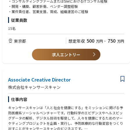
・コンサルティングファームまたはSIerにおけるITコンサル経験
- 生活習慣病の発症・重症化予防に加え、寝たきりや介護に対する予防も
ている
・開発・構築、顧客折衝、ベンダー調整経験
必要な後期高齢者向けに治療や検診の受診を促すサービス
・案件責任者、営業支援、育成、組織運営のご経験
- そのほか自治体が保健事業領域で抱える課題に対してのソリューション
２）AI時代における価値創出の変化
従業員数
• AI時代における価値創出の変化「考えること」だけでは価値にならない
【ポジションの魅力】
時代が来ている
■社会的インパクトのある事業への貢献
15名
• AIが提案を生み出せる今、本当に問われるのは“実現できるかどうか”で
「人と社会を健康に」というミッションのもとヘルスケアのために何とか
ある
したいという想い持った仲間たちが集まり、社会課題に直接的にアプロー
500
750
東京都
想定年収
万円
~
万円
• 私たちは、現場を動かし、成果を生み出すことで、AI時代のコンサルの
チすることができます。
価値を再定義する
■商談・セールスに集中できる環境
既存案件の運用や既存顧客対応、アポイント取得については分業体制を
求人エントリー
３）会社への帰属意識の希薄さ
引いており、商談の質を追求できる体制があります。
• 「同じ会社にいるのに、同じチームではない」それが、現在のコンサル
■成長できる環境
業界のリアル
・複雑なステークホルダーや承認プロセスを経ることで、toB営業のエ
• プロジェクト単位での関係に留まり、個々がバラバラに戦う構造では、
ンタープライズ営業と類似した経験を通し、営業力のスキルアップが出来
本当の意味でのチームは生まれない
Associate Creative Director
ます。
• 在籍中も退職後も続く「仲間としての関係」を築くことで、人と組織が
・営業組織のマネジメントへのチャレンジや営業力を起点とした新事業
株式会社キャンサースキャン
共に成長し続ける会社を目指す
の推進担当や事業責任者などのキャリアを目指すことができます。
仕事内容
■業務内容
キャリア実例）
クライアントに対し、IT実行支援コンサルとして、戦略や構想を語るので
◼︎入社3年目・30代男性
キャンサースキャンは「人と社会を健康にする」をミッションに掲げる予
はなく、成果を生み出すことにこだわったご支援をしていただきます
営業メンバー → 営業サブリーダー → 健診事業部（サービス企
防医療系ソーシャルベンチャーです。行動科学のエビデンスやヘルスビッ
画部門）
グデータの解析、デジタル技術を駆使して、人々を健康にするためのマー
戦略～運用・定着までをご支援する中で実行支援に特に注力
◼︎入社5年目・30代男性
ケティングプロジェクトを企画・実行し、予防医療的な行動変容をつくり
・PMO支援
営業メンバー → 営業チームリーダー → フロントチーム（運用部
出すことがキャンサースキャンのビジネスです。