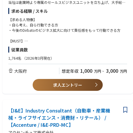
C. 両利きの事業統括
・健康経営／予防医療／人的資本経営領域への深い関心と、サイエンスの
当社は創業時より専属のセールスビジネスユニットを立ち上げ、大手総合
（1）需要と供給の統合：2つの営業チャネルと検体オペレーションを1つ
中身まで踏み込んで理解しようとする姿勢
コンサルファームのトップセールス4名を中心に営業戦略立案～実行まで
求める経験 / スキル
の事業システムとして捉え、需要（営業）と供給（オペ）を同時に成立さ
を実行することで、急成長する当社事業を牽引してきました。関西支社立
せる。PoC→本稼働の体験品質と、事業としてのユニットエコノミクス・
ち上げのフェーズにおいて、当事業における収益の最大化、スピード感を
【求める人物像】
スループットを両立
持ち成長を図るべく、新たに参画いただけるメンバーを募集しています。
・自ら考え、自ら行動できる方
（2）再現性の設計：少数精鋭で年間複数社／複数施設の本稼働を獲得・
・今後のDirbatoのビジネス拡大に向けて責任感をもって行動できる方
処理するための営業プロセス・提案資料・ヒアリングフレーム、およびオ
CEO直轄体制で経営に近い立場で業務に携わっていただくこととなります
ペレーション標準の設計と定着
が、参画頂くメンバーには戦略立案～実行までフルプロセスをサポート致
【MUST】
（3）実績PR・市場形成：導入企業・施設との共同ニュースリリースの企
します。業界未経験のメンバーも活躍しているので、特に創業期の当社で
・四年制大学・大学院卒業(文系・理系問わず)
画・推進、日経新聞等メディア連携による「新たな健康経営×人的資本指
従業員数
共に成長をしたい、キャリアを形成したい、新たなチャレンジをされたい
・営業実務経験5年以上
標」の市場形成への貢献、業界カンファレンス・経営者向けイベントへの
という方のご応募、お待ちしております。
・現職以前において、一定以上の成果を上げられた方
1,764名
（2026年3月現在）
登壇
【こんな仕事をしていただきます】
【WANT】
1,000
3,000
大阪府
想定年収
万円
~
万円
・大手クライアントへのアプローチ、課題ヒアリングを基に、テクノロジ
・IT業界経験
ー／デジタルを基軸とした最適な解決策を立案・提示していただきます。
・配下のマネジメント経験
・クライアントの価値向上に繋がる実行フェーズまでのご提案をしていた
・大手企業をクライアントとする法人営業経験
求人エントリー
だき、真の課題解決に関わることができます。
・課題解決はコンサルタントが実施しますが、収益を始めとしたクライア
ントに対する責任者を担っていただきます。
【得られる経験／スキル】
【I&E】Industry Consultant（自動車・産業機
・単なる営業の経験ではなく、コンサルティングの営業を通してどこの業
械・ライフサイエンス・消費財・リテール） /
界、どんな商材にも通ずる市場価値の高いスキルを身に付けることができ
【Accenture / I&E-PRD-MC】
ます。
・圧倒的な裁量権をもとに、大企業にはないスピード感で成長することが
アクセンチュア株式会社