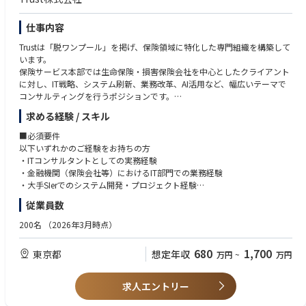
仕事内容
Trustは「脱ワンプール」を掲げ、保険領域に特化した専門組織を構築して
います。
保険サービス本部では生命保険・損害保険会社を中心としたクライアント
に対し、IT戦略、システム刷新、業務改革、AI活用など、幅広いテーマで
コンサルティングを行うポジションです。
特に、レガシーシステムのモダナイゼーションや、大規模プロジェクトの
求める経験 / スキル
推進、業務×ITを横断した変革支援など、保険業界特有の複雑性の高いテ
ーマに上流から関与いただきます。
■必須要件
以下いずれかのご経験をお持ちの方
プライム案件100%の環境において、顧客の役員・部長クラスと直接対峙
・ITコンサルタントとしての実務経験
し、構想策定から実行まで一気通貫でリードできる点が特徴です。
・金融機関（保険会社等）におけるIT部門での業務経験
また、創業間もないフェーズのため、事業・組織づくりへの関与や、パー
・大手SIerでのシステム開発・プロジェクト経験
トナーを目指すキャリアも実現可能です。
従業員数
■歓迎
■業務内容
・コンサルティングファームでの業務経験
200名
（2026年3月時点）
保険業界におけるITコンサルティング業務全般を担っていただきます。
・金融系SIerでの経験
・保険会社のIT部門またはシステム会社での経験
680
1,700
東京都
想定年収
万円
~
万円
◆IT戦略／モダナイゼーション
・基幹システム（契約管理・保全・保険金支払等）の知見
・メインフレームからオープン基盤・クラウドへの移行戦略策定および実
・大規模マイグレーション／モダナイゼーション経験
行支援
・クラウド、AI、データ基盤に関するプロジェクト経験
求人エントリー
・中長期ITロードマップ策定、投資対効果（ROI）に基づく優先順位設計
・チェンジマネジメントの経験