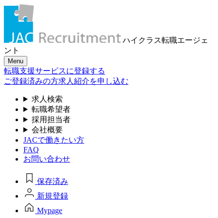
ハイクラス転職
エージェ
ント
Menu
転職支援サービスに登録する
ご登録済みの方
求人紹介を申し込む
求人検索
転職希望者
採用担当者
会社概要
JACで働きたい方
FAQ
お問い合わせ
保存済み
新規登録
Mypage