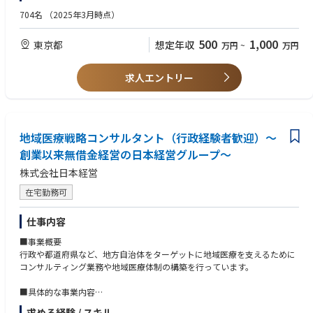
◎87％の採用ブランドで売上が上昇（中央値120％）した実績もあるサー
きる方
704名
（2025年3月時点）
ビスです
<歓迎条件>
500
1,000
東京都
想定年収
万円
~
万円
・パンフレット/サンプル設置
・法人営業経験
医療機関でのパンフレットやサンプルの設置により、適切な来院者への情
・法人向けマーケティング（BtoBマーケティング）の経験・成功体験
報を発信
・事業会社における新規事業の立ち上げ、新サービスの企画、提案経験
求人エントリー
例）WEBマーケティングの経験
・医療機関内の院内サイネージ
BtoB向けセミナー、イベントなどの企画・運営の経験
医療機関での動画放映により、来院者への適切な情報を発信
ホワイトペーパー、メルマガ制作などコンテンツマーケティングの経
験
■業務の魅力
地域医療戦略コンサルタント（行政経験者歓迎）～
・主に、ヘルスケア市場において課題を持つクライアントニーズを顕在化
■求められる資質
創業以来無借金経営の日本経営グループ～
し、当グループソリューションの提案に繋げることで、国内大手企業のマ
・物事を本質的かつファクトベースで捉え、構造的な把握・説明ができる
株式会社日本経営
ーケティングにおける課題解決に携わることが出来ます
力
・プライム上場企業の代表取締役（創業者）とも定期的にMTGを行うた
・過去の成功に固執せず、変化する環境を楽しめる柔軟性、謙虚さ
在宅勤務可
め、事業推進や新サービスの立ち上げへのリアルなフィードバックを受け
・既存の概念にとらわれない課題発見力と企画、提案力
られます
・社内外の人間と円滑に業務を進められるプレゼンテーション能力、コミ
仕事内容
M3グループのアセットをフル活用し、幅広い様々な施策の立案から遂行ま
ュケーション能力
で行うことが出来ます
・総合的な提案力と成果や目標達成への執着心、推進力
■事業概要
・データドリブンなPDCAサイクルの実行、ナーチャリングによるニーズ
行政や都道府県など、地方自治体をターゲットに地域医療を支えるために
顕在化、MAツール活用などの戦略立案に携わることが出来ます
コンサルティング業務や地域医療体制の構築を行っています。
■身に着けられるスキル/経験
■具体的な事業内容
・スピード感を持って施策を立案、実行する推進力
・地域医療構想の推進、体制構築
・物事を定量的に捉え、ロジカルに思考、コミュニケーションする能力
求める経験 / スキル