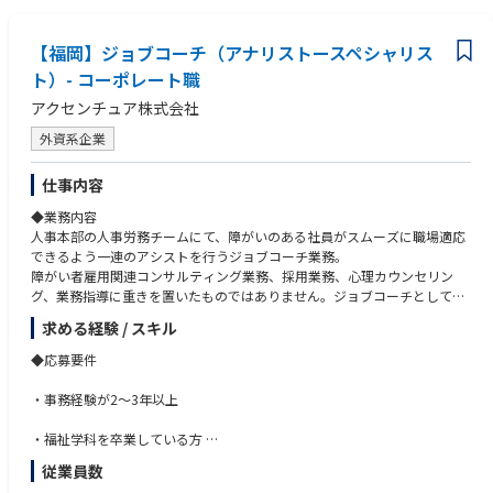
・医療提供体制に関するデータ分析、現状把握
・プレゼンテーションスキル・ファシリテーションスキル
・コピーライターとして「言葉の持つ力」を発揮できるクリエイティブ業
・地域医療構想の実行支援資料
務がたくさんある
・病床再編のシミュレーション等の作成
【福岡】ジョブコーチ（アナリストースペシャリス
・医療機関・自治体
ト）- コーポレート職
・都道府県との協議や打合せ
アクセンチュア株式会社
・医療計画・再編計画などのストーリー設計と文書化
・住民説明や議会説明に向けた検討資料の作成支援
外資系企業
・社内外の専門家との連携
・チームマネジメント（経験に応じて）
仕事内容
◆業務内容
人事本部の人事労務チームにて、障がいのある社員がスムーズに職場適応
できるよう一連のアシストを行うジョブコーチ業務。
障がい者雇用関連コンサルティング業務、採用業務、心理カウンセリン
グ、業務指導に重きを置いたものではありません。ジョブコーチとして障
がいのある方とスーパーバイザー（上司）の双方と連携しながら、安定就
求める経験 / スキル
労に向けたアシストをおこなう役割であり、支援の必要性がない場合は
徐々にフェードアウトし、他のケースの支援を行います。
◆応募要件
・採用面接同席：配属部署からの依頼で必要に応じて、障がいのある社員
・事務経験が2〜3年以上
の採用面接に同席し、障がい特性や必要な配慮について深掘り、配属部署
へのアドバイスを行います。
・福祉学科を卒業している方
・入社前準備：障がい知識や配慮事項を配属部署へレクチャーします。併
従業員数
せて、必要な補助具の申請・発注や福祉事業所の訪問調整などの環境整備
◆望ましい経験・スキル