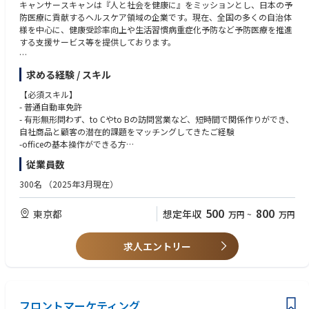
キャンサースキャンは『人と社会を健康に』をミッションとし、日本の予
防医療に貢献するヘルスケア領域の企業です。現在、全国の多くの自治体
様を中心に、健康受診率向上や生活習慣病重症化予防など予防医療を推進
する支援サービス等を提供しております。
ナッジ理論等を活用して人々の行動変容を促す仕組みや、健診データやレ
求める経験 / スキル
セプトデータ（診療報酬明細書）などのヘルスビッグデータを解析したイ
ンサイトをもとに、社会に革新をもたらす予防医療アプローチを実現して
【必須スキル】
います。
- 普通自動車免許
- 有形無形問わず、to Cやto Bの訪問営業など、短時間で関係作りができ、
【私たちのチームについて】
自社商品と顧客の潜在的課題をマッチングしてきたご経験
当社の提供する予防医療サービスを新規で導入いただけるよう、日本全国
-officeの基本操作ができる方
の自治体向けにソリューションセールスを行うチームです。
従業員数
- 事業部長以下、15名のチームです。（事業部長1名、フィールドセールス
▼求める人物像
13名、インサイドセールス・営業サポート1名）
- 人と社会を健康にするというミッションに共感する方
300名
（2025年3月現在）
- アポイント取得・調整のインサイドセールスチームが営業活動をサポー
- 仕事を通じて社会を良くしたい/貢献したいという熱い想いを持っている
トしております。
方
500
800
東京都
想定年収
万円
~
万円
- 社員の多くは30代で、とても落ち着いた雰囲気で仕事ができます。
- 働く場所や時間の自由度が高く、責任感と自主性を持ちながら営業活動
に集中できる環境です。
求人エントリー
- 営業個々が競い高め合うカルチャーではなく、チームとして目標を追い
かけ切磋琢磨しながら成果を出していく風通しのよさが魅力のチームで
す。
【このポジションの募集背景】
フロントマーケティング