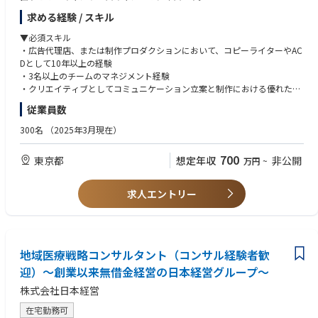
・DX推進支援
門）統括部長 → 健診事業部（サービス企画部門）部門長
・業務改革支援
求める経験 / スキル
日本には世界最高水準の幅広い医療サービスに簡単にアクセスできる素晴
・ERP導入支援
らしい制度と環境が整っています。しかし、40-74歳の日本人の約半分が
▼必須スキル
・伴走型支援
健康診断を受けず、また、成人では糖尿病が強く疑われる人々が約20％近
・広告代理店、または制作プロダクションにおいて、コピーライターやAC
くに上りますが、その中でも約30%の人々が糖尿病の治療を全く行ってい
Dとして10年以上の経験
お客様の構想を「絵にかいた餅」で終わらせず、成果にこだわり抜くパー
ません。このような、”適切な医療サービスが適切なタイミングで十分に
・3名以上のチームのマネジメント経験
トナーとして伴走していただきます。
活用されていない実態”は、日本の医療費高騰に抑制の目途が立たないこ
・クリエイティブとしてコミュニケーション立案と制作における優れた実
との原因の1つであるとも考えられ、日本の予防医療が抱える最大の課題
績を示すポートフォリオの提出が可能な方
※上記の内容を想定しておりますが、クライアントの要望やプロジェクト
従業員数
の1つです。
・社内デザイナーや外部協力会社へのデザインディレクション等、優れた
によって役割や担っていただく内容が変更となる場合がございます。
作品を生み出すクリエイティブディレクションのスキル
300名
（2025年3月現在）
私たちキャンサースキャンは、この予防医療の課題を“行動変容”で解決で
・細部にまで目が行き届き、クリエイティブ・ソリューションを自信を持
きると考え、行動変容をつくり出す技術を武器にその解決に取り組んでい
って明確に伝えることができる方
700
東京都
想定年収
非公開
万円
~
ます。
社会へのポジティブなインパクトをさらに拡げていくために既存サービス
▼歓迎スキル
の増強に加え、新規サービスの拡充を加速させるフェーズにきています。
・他部門との連携を円滑にできる方
求人エントリー
【私たちのチームについて】
▼求める人物像・ミッション、ビジョン、バリューへの共感（社会課題の
クリエイティブ本部は現在22名（Communication Design3名、DTPチー
クリエイティブによる解決に意義を感じる方）
ム9名、校正チーム10名）、3つのファンクションチームによって構成され
・独創的であり、好奇心旺盛、積極的な方
ており、「行動変容を起こす、クリエイティブなコミュニケーションを創
地域医療戦略コンサルタント（コンサル経験者歓
・クリエイティブの力で社会を良くしたい/貢献したいという熱い想いを
りだす」というミッションのもと、社内制作部門として関連部署と連携し
持っている方
迎）～創業以来無借金経営の日本経営グループ～
ながら、競争優位性のあるコミュニケーション開発力とサービスの安定供
・新しい知識を吸収し、学びへの意欲と向上心がある方
株式会社日本経営
給を実現する役割りを担っています。
・成長を続ける組織で、共にチームと仕組みを作ることにやりがいを感じ
る方
在宅勤務可
【業務内容】