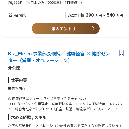
も実施します。
29,000名
（※日本のみ（2026年3月1日時点））
・入社後アシスト：障がいのある社員や上司側と定期的にコンタクト (チ
・精神保健福祉士または社会福祉士の資格
ャット・メール・オンライン面談など) を取り、双方と連携を図ります。
390
540
福岡県
想定年収
万円
~
万円
また、アクセンチュアにおける合理的配慮を部署と共に考え、調整しま
・ジョブコーチ経験または企業にて障がいのある方と同僚として勤務され
す。
た経験（3年以上あるとなおよい）
・研修対応：配属部署への研修、入社者の研修を企画、実行します。
求人エントリー
・その他（横浜所属の場合のみ）：人事労務チームの一員として、障がい
・企業で障がいのある方の上司としてチームを運営された経験
のある社員への対応だけではなく、労務業務にも携わっていただきます。
◆求めるジョブコーチ像
◆具体的なサポート内容
＜障がいのある社員に対して＞
Biz_Metrix事業部長候補／ 健康経営 × 健診セン
・障がいの有無に関係なく、分け隔てなく双方の立場を理解した上で関係
・入社時面談、定期面談
構築ができる方
ター（営業・オペレーション）
・マナー研修導入（個別・グループ）
非公開
・外部支援団体の導入
・立場や意見が異なる社員と協力し、物事を推し進めることができる方
・外部定着支援サービス同席
・臨機応変さや積極性を持ち、新しい環境を受け入れられる方
仕事内容
＜配属部署の上長に対して＞
■業務内容
・障がいについてのレクチャー
・障がい特性の共有
A. 健康経営エンタープライズ営業（企業チャネル）
・オンサイトでの業務指導のアシスト
（1）ターゲット企業選定・営業戦略立案：Tier-A（大手製造業・メガバン
・社員との面談への同席
ク・総合商社など）／Tier-B（航空・鉄道・物流など）のリストアップと
・業務指導上の相談/支援
優先順位付け、業界・業態別の健康経営課題に応じたアプローチ戦略策
・障がいのある社員の上長向け研修の開催
求める経験 / スキル
定、経営層／人事責任者／健康経営推進部門への接点設計
（2）PoC（無償試験導入）獲得：50〜100名規模のPoC実施に向けた経
以下の営業要件・オペレーション要件の双方を満たす方を想定しています