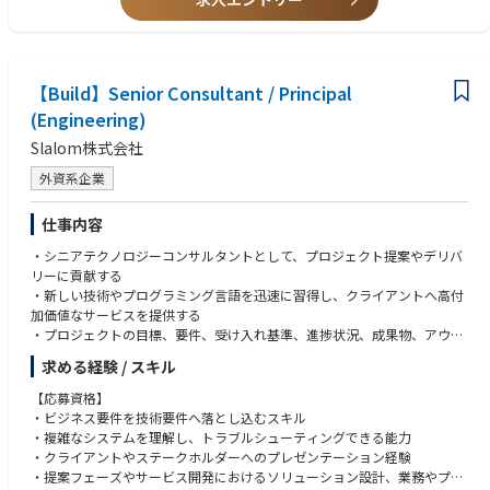
活躍いただきます。
・広く社会に対してAccentureとしての考えを発信する「Thought Leade
r」としての役割も追っており、チーム内で考えをまとめたうえで、セミナ
ー、出版、取材対応、テレビ出演などを通じて発信をしていく一員となっ
ていただきます。
【Build】Senior Consultant / Principal
(Engineering)
Slalom株式会社
外資系企業
仕事内容
・シニアテクノロジーコンサルタントとして、プロジェクト提案やデリバ
リーに貢献する
・新しい技術やプログラミング言語を迅速に習得し、クライアントへ高付
加価値なサービスを提供する
・プロジェクトの目標、要件、受け入れ基準、進捗状況、成果物、アウト
カムなどについて、クライアントとコミュニケーションを取る
求める経験 / スキル
・仮説構築、分析フレームワーク、ケーススタディ、リサーチなどのコン
サルティング手法を技術業務に活用する
【応募資格】
・クライアントのニーズや期待に合わせて、最適なシステムを設計・実装
・ビジネス要件を技術要件へ落とし込むスキル
する
・複雑なシステムを理解し、トラブルシューティングできる能力
・リファレンスアーキテクチャや実績あるフレームワークを活用し、堅牢
・クライアントやステークホルダーへのプレゼンテーション経験
で信頼性・拡張性の高いシステムを設計する
・提案フェーズやサービス開発におけるソリューション設計、業務やプロ