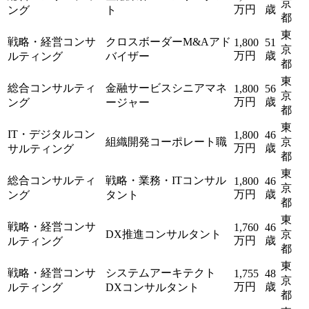
京
万円
歳
ング
ト
都
東
戦略・経営コンサ
クロスボーダーM&Aアド
1,800
51
京
万円
歳
ルティング
バイザー
都
東
総合コンサルティ
金融サービスシニアマネ
1,800
56
京
万円
歳
ング
ージャー
都
東
IT・デジタルコン
1,800
46
組織開発コーポレート職
京
万円
歳
サルティング
都
東
総合コンサルティ
戦略・業務・ITコンサル
1,800
46
京
万円
歳
ング
タント
都
東
戦略・経営コンサ
1,760
46
DX推進コンサルタント
京
万円
歳
ルティング
都
東
戦略・経営コンサ
システムアーキテクト
1,755
48
京
万円
歳
ルティング
DXコンサルタント
都