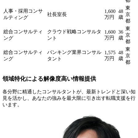
都
東
人事・採用コンサ
1,600
48
社長室長
京
万円
歳
ルティング
都
東
総合コンサルティ
クラウド戦略コンサルタ
1,600
36
京
万円
歳
ング
ント
都
東
総合コンサルティ
バンキング業界コンサル
1,575
48
京
万円
歳
ング
タント
都
領域特化による
解像度高い情報提供
各分野に精通したコンサルタントが、最新トレンドと深い知
見を活かし、あなたの強みを最大限に引き出す転職支援を行
います。