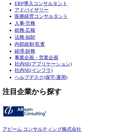
ERP導入コンサルタント
アドバイザリー
医療経営コンサルタント
人事‧労務
総務‧広報
法務‧知財
内部統制‧監査
経理‧財務
事業企画・営業企画
社内SE(アプリケーション)
社内SE(インフラ)
ヘルプデスク(保守‧運用)
注目企業から探す
アビーム コンサルティング株式会社