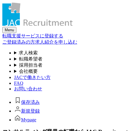
Skip
to
the
content
Menu
転職支援サービスに登録する
ご登録済みの方
求人紹介を申し込む
求人検索
転職希望者
採用担当者
会社概要
JACで働きたい方
FAQ
お問い合わせ
保存済み
新規登録
Mypage