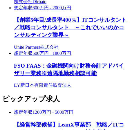
株式会社Dirbato
想定年収
600万円 - 2000万円
【創業5年目/成長率400%】ITコンサルタント
／戦略コンサルタント ～これでいいのかコ
ンサルティング業界～
Unite Partners株式会社
想定年収
500万円 - 1800万円
FSO FAAS：金融機関向け財務会計アドバイ
ザリー業務※遠隔地勤務相談可能
EY新日本有限責任監査法人
ピックアップ求人
想定年収
1200万円 - 5000万円
【経営幹部候補】LeanX事業部 戦略／ITコ