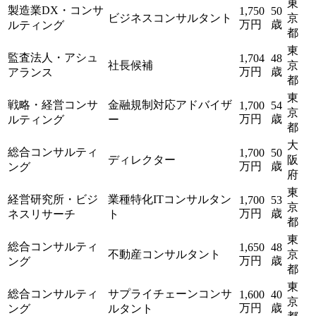
東
製造業DX・コンサ
1,750
50
ビジネスコンサルタント
京
万円
歳
ルティング
都
東
監査法人・アシュ
1,704
48
社長候補
京
万円
歳
アランス
都
東
戦略・経営コンサ
金融規制対応アドバイザ
1,700
54
京
万円
歳
ルティング
ー
都
大
総合コンサルティ
1,700
50
ディレクター
阪
万円
歳
ング
府
東
経営研究所・ビジ
業種特化ITコンサルタン
1,700
53
京
万円
歳
ネスリサーチ
ト
都
東
総合コンサルティ
1,650
48
不動産コンサルタント
京
万円
歳
ング
都
東
総合コンサルティ
サプライチェーンコンサ
1,600
40
京
万円
歳
ング
ルタント