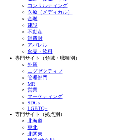
コンサルティング
医療（メディカル）
金融
建設
不動産
消費財
アパレル
食品・飲料
専門サイト（領域・職種別）
外資
エグゼクティブ
管理部門
MR
営業
マーケティング
SDGs
LGBTQ+
専門サイト（拠点別）
北海道
東北
北関東