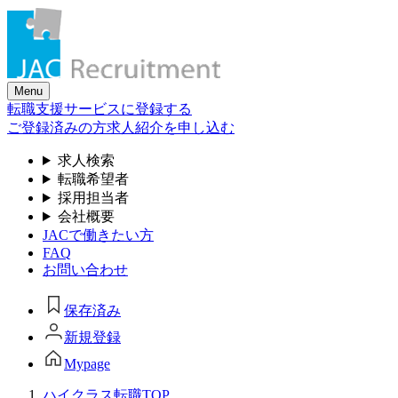
Skip
to
the
content
Menu
転職支援サービスに登録する
ご登録済みの方
求人紹介を申し込む
求人検索
転職希望者
採用担当者
会社概要
JACで働きたい方
FAQ
お問い合わせ
保存済み
新規登録
Mypage
ハイクラス転職TOP