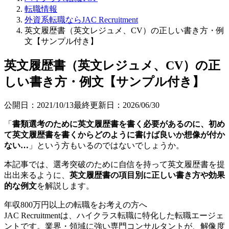
転職情報
外資系転職ならJAC Recruitment
英文履歴書（英文レジュメ、CV）の正しい書き方・例
文【サンプル付き】
英文履歴書（英文レジュメ、CV）の正
しい書き方・例文【サンプル付き】
公開日：
2021/10/13
最終更新日：
2026/06/30
「
書類選考のために英文履歴書を書く必要があるのに、初め
て英文履歴書を書くからどのように書けば良いか想像が付か
ない…
」という方もいるのではないでしょうか。
本記事では、選考突破のために自信を持って英文履歴書を提
出出来るように、
英文履歴書の項目別に正しい書き方や効果
的な例文
を解説します。
年収800万円以上の転職を
お考えの方へ
JAC Recruitmentは、ハイクラス転職に特化した転職エージェ
ントです。
業界・領域に強い専門コンサルタントが、解像度