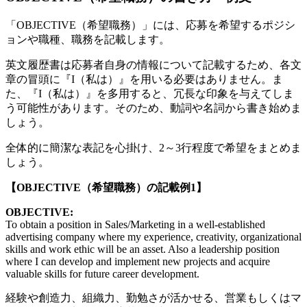
「OBJECTIVE（希望職務）」には、応募を希望するポジシ
ョンや職種、職務を記載します。
英文履歴書は応募者自身の情報について記載するため、各文
章の冒頭に『I（私は）』を用いる必要はありません。ま
た、『I（私は）』を多用すると、冗長な印象を与えてしま
う可能性があります。そのため、動詞や名詞から書き始めま
しょう。
全体的に簡潔な表記を心掛け、2～3行程度で希望をまとめま
しょう。
【OBJECTIVE（希望職務）の記載例1】
OBJECTIVE:
To obtain a position in Sales/Marketing in a well-established
advertising company where my experience, creativity, organizational
skills and work ethic will be an asset. Also a leadership position
where I can develop and implement new projects and acquire
valuable skills for future career development.
経験や創造力、組織力、勤勉さが活かせる、営業もしくはマ