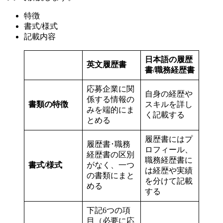
特徴
書式/様式
記載内容
日本語の履歴
英文履歴書
書/職務経歴書
応募企業に関
自身の経歴や
係する情報の
書類の特徴
スキルを詳し
みを端的にま
く記載する
とめる
履歴書にはプ
履歴書･職務
ロフィール、
経歴書の区別
職務経歴書に
書式/様式
がなく、一つ
は経歴や実績
の書類にまと
を分けて記載
める
する
下記6つの項
目（必要に応