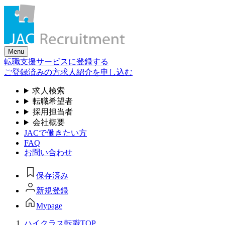
Skip
to
the
content
Menu
転職支援サービスに登録する
ご登録済みの方
求人紹介を申し込む
求人検索
転職希望者
採用担当者
会社概要
JACで働きたい方
FAQ
お問い合わせ
保存済み
新規登録
Mypage
ハイクラス転職TOP