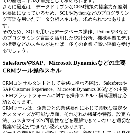
ての基礎スキルが前提として求められます。
さらに最近は、データドリブンなCRM施策の提案力が差別
化要因になっているため、SQLやPythonなどのプログラミン
グ言語を用いたデータ分析スキルも、求められつつありま
す。
そのため、SQLを用いたデータベース操作、PythonやRなど
のプログラミング言語を活用した統計分析、機械学習モデル
の構築などのスキルがあれば、多くの企業で高い評価を受け
るでしょう。
SalesforceやSAP、Microsoft Dynamicsなどの主要
CRMツール操作スキル
CRMコンサルタントとして実務に携わる際は、Salesforceや
SAP Customer Experience、Microsoft Dynamics 365などの主要
CRMプラットフォームに対する操作スキル・構成理解は必
須となります。
CRMツールは、企業ごとの業務要件に応じて柔軟な設定や
カスタマイズが可能な反面、それぞれの機能や特徴、設定方
法、カスタマイズの可能性などを理解できていないと適切な
提案や設定ができない恐れがあります。
ツールの機能を深く理解していれば、顧客に対してより具体