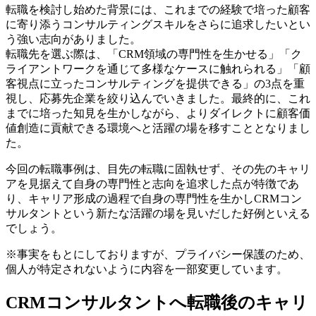
転職を検討し始めた背景には、これまでの経験で培った顧客
に寄り添うコンサルティングスキルをさらに追求したいとい
う強い志向がありました。
転職先を選ぶ際は、「CRM領域の専門性を生かせる」「ク
ライアントワークを通じて多様なケースに触れられる」「顧
客視点に立ったコンサルティングを提供できる」の3点を重
視し、応募先企業を絞り込んでいきました。最終的に、これ
までに培った知見を生かしながら、よりダイレクトに顧客価
値創造に貢献できる環境へと活躍の場を移すこととなりまし
た。
今回の転職事例は、目先の転職に固執せず、その先のキャリ
アを見据えて自身の専門性と志向を追求した点が特徴であ
り、キャリア形成の過程で自身の専門性を生かしCRMコン
サルタントという新たな活躍の場を見いだした好例といえる
でしょう。
※事実をもとにしておりますが、プライバシー保護のため、
個人が特定されないように内容を一部変更しています。
CRMコンサルタントへ転職後のキャリ