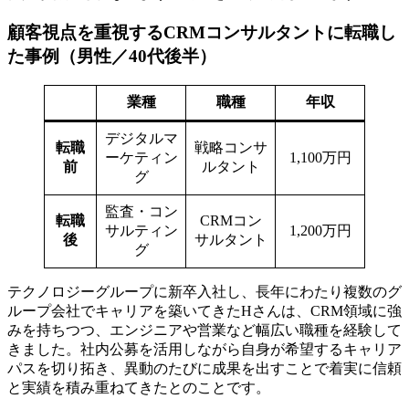
顧客視点を重視するCRMコンサルタントに転職し
た事例（男性／40代後半）
業種
職種
年収
デジタルマ
転職
戦略コンサ
ーケティン
1,100万円
前
ルタント
グ
監査・コン
転職
CRMコン
サルティン
1,200万円
後
サルタント
グ
テクノロジーグループに新卒入社し、長年にわたり複数のグ
ループ会社でキャリアを築いてきたHさんは、CRM領域に強
みを持ちつつ、エンジニアや営業など幅広い職種を経験して
きました。社内公募を活用しながら自身が希望するキャリア
パスを切り拓き、異動のたびに成果を出すことで着実に信頼
と実績を積み重ねてきたとのことです。