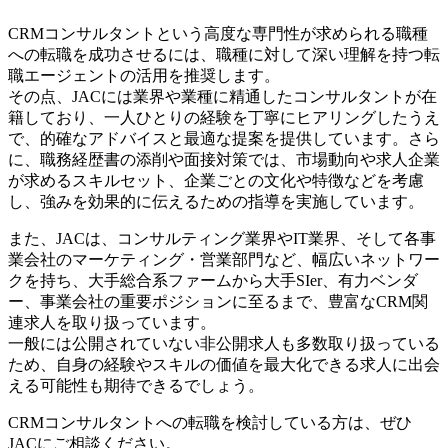
CRMコンサルタントという高度な専門性が求められる職種
への転職を成功させるには、職種に対して深い理解を持つ転
職エージェントの活用を推奨します。
その点、JACには業界や業種に精通したコンサルタントが在
籍しており、一人ひとりの経験を丁寧にヒアリングしたうえ
で、的確なアドバイスと最適な提案を提供しています。さら
に、職務経歴書の添削や面接対策では、市場動向や求人企業
が求めるスキルセット、企業ごとの文化や特徴などを考慮
し、強みを効果的に伝えるための指導を実施しています。
また、JACは、コンサルティング業界やIT業界、そして各事
業会社のマーケティング・営業部門など、幅広いネットワー
クを持ち、大手総合系ファームから大手SIer、有力ベンダ
ー、事業会社の重要ポジションに至るまで、豊富なCRM関
連求人を取り扱っています。
一般には公開されていない非公開求人も多数取り扱っている
ため、自身の経験やスキルの価値を最大化できる求人に出会
える可能性も期待できるでしょう。
CRMコンサルタントへの転職を検討している方は、ぜひ
JACにご相談ください。