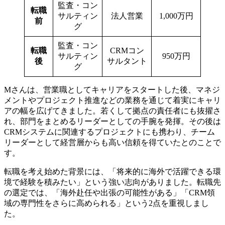
監査・コン
転職
サルティン
法人営業
1,000万円
前
グ
監査・コン
転職
CRMコン
サルティン
950万円
後
サルタント
グ
Mさんは、営業職としてキャリアをスタートした後、マネジ
メントやプロジェクト推進などの業務を通じて着実にキャリ
アの幅を広げてきました。若くして拠点の責任者にも抜擢さ
れ、部門をまとめるリーダーとしての手腕を発揮。その後は
CRMシステムに関連するプロジェクトにも携わり、チーム
リーダーとして経営層からも高い信頼を得ていたとのことで
す。
転職を考え始めた背景には、「将来的に海外で活躍できる環
境で経験を積みたい」という強い志向がありました。転職先
の選定では、「海外赴任や出張の可能性がある」「CRM領
域の専門性をさらに高められる」という2点を重視しまし
た。