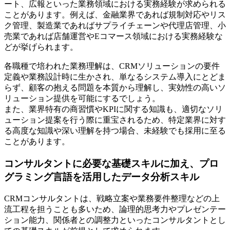
ート、広報といった業務領域における実務経験が求められる
ことがあります。例えば、金融業界であれば規制対応やリス
ク管理、製造業であればサプライチェーンや代理店管理、小
売業であれば店舗運営やEコマース領域における実務経験な
どが挙げられます。
各職種で培われた業務理解は、CRMソリューションの要件
定義や業務設計時に生かされ、単なるシステム導入にとどま
らず、顧客の抱える問題を本質から理解し、実効性の高いソ
リューション提供を可能にするでしょう。
また、業界特有の商習慣やKPIに関する知識も、適切なソリ
ューション提案を行う際に重宝されるため、特定業界に対す
る高度な知識や深い理解を持つ場合、未経験でも採用に至る
ことがあります。
コンサルタントに必要な基礎スキルに加え、プロ
グラミング言語を活用したデータ分析スキル
CRMコンサルタントは、戦略立案や業務要件整理などの上
流工程を担うことも多いため、論理的思考力やプレゼンテー
ション能力、関係者との調整力といったコンサルタントとし