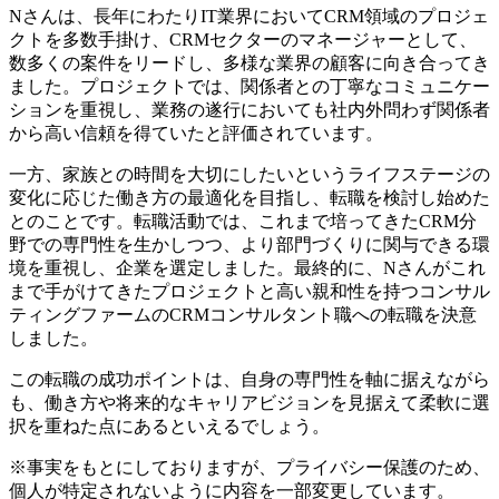
Nさんは、長年にわたりIT業界においてCRM領域のプロジェ
クトを多数手掛け、CRMセクターのマネージャーとして、
数多くの案件をリードし、多様な業界の顧客に向き合ってき
ました。プロジェクトでは、関係者との丁寧なコミュニケー
ションを重視し、業務の遂行においても社内外問わず関係者
から高い信頼を得ていたと評価されています。
一方、家族との時間を大切にしたいというライフステージの
変化に応じた働き方の最適化を目指し、転職を検討し始めた
とのことです。転職活動では、これまで培ってきたCRM分
野での専門性を生かしつつ、より部門づくりに関与できる環
境を重視し、企業を選定しました。最終的に、Nさんがこれ
まで手がけてきたプロジェクトと高い親和性を持つコンサル
ティングファームのCRMコンサルタント職への転職を決意
しました。
この転職の成功ポイントは、自身の専門性を軸に据えながら
も、働き方や将来的なキャリアビジョンを見据えて柔軟に選
択を重ねた点にあるといえるでしょう。
※事実をもとにしておりますが、プライバシー保護のため、
個人が特定されないように内容を一部変更しています。