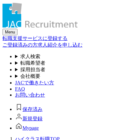
Skip
to
the
content
Menu
転職支援サービスに登録する
ご登録済みの方
求人紹介を申し込む
求人検索
転職希望者
採用担当者
会社概要
JACで働きたい方
FAQ
お問い合わせ
保存済み
新規登録
Mypage
ハイクラス転職TOP