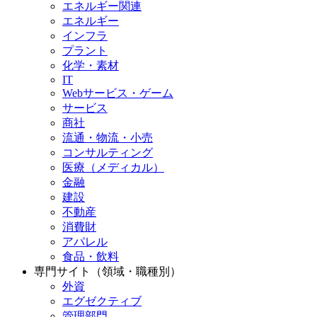
エネルギー関連
エネルギー
インフラ
プラント
化学・素材
IT
Webサービス・ゲーム
サービス
商社
流通・物流・小売
コンサルティング
医療（メディカル）
金融
建設
不動産
消費財
アパレル
食品・飲料
専門サイト（領域・職種別）
外資
エグゼクティブ
管理部門