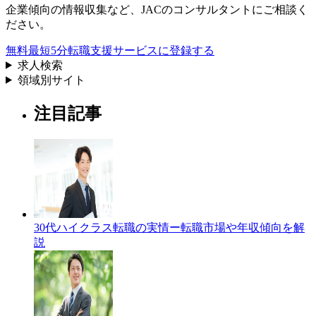
企業傾向の情報収集
など、
JACのコンサルタントにご相談く
ださい。
無料
最短5分
転職支援サービスに登録する
求人検索
領域別サイト
注目記事
30代ハイクラス転職の実情ー転職市場や年収傾向を解
説