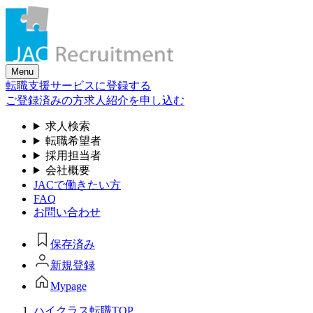
Skip
to
the
content
Menu
転職支援サービスに登録する
ご登録済みの方
求人紹介を申し込む
求人検索
転職希望者
採用担当者
会社概要
JACで働きたい方
FAQ
お問い合わせ
保存済み
新規登録
Mypage
ハイクラス転職TOP