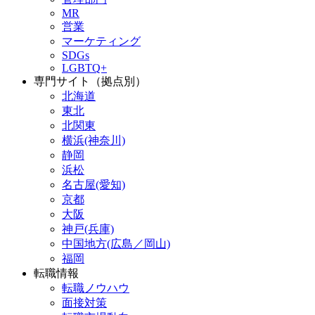
MR
営業
マーケティング
SDGs
LGBTQ+
専門サイト（拠点別）
北海道
東北
北関東
横浜(神奈川)
静岡
浜松
名古屋(愛知)
京都
大阪
神戸(兵庫)
中国地方(広島／岡山)
福岡
転職情報
転職ノウハウ
面接対策