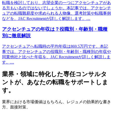
転職を検討しており、志望企業の一つにアクセンチュアがあ
る方もいるのではないでしょうか。本記事では、アクセンチ
ュアの転職難易度や求められる人物像、選考対策や転職事例
などを、JAC Recruitmentが詳しく解説します。…
アクセンチュアの年収は？役職別・年齢別・職種
別に徹底解説
アクセンチュアへ転職時の平均年収は869.5万円です。本記
事では、アクセンチュアの役職別・年齢別・職種別の年収や
同業他社と比べた年収を、JAC Recruitmentが詳しく解説しま
す。…
業界・領域に特化した
専任コンサルタ
ントが、
あなたの転職をサポートしま
す。
業界における市場価値
はもちろん、
レジュメの効果的な書き
方
、
面接対策
、