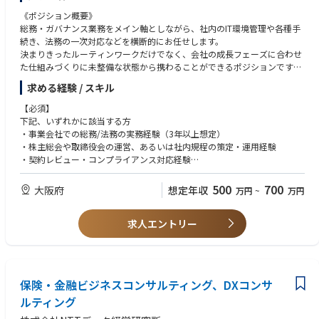
《ポジション概要》
総務・ガバナンス業務をメイン軸としながら、社内のIT環境管理や各種手
続き、法務の一次対応などを横断的にお任せします。
決まりきったルーティンワークだけでなく、会社の成長フェーズに合わせ
た仕組みづくりに未整備な状態から携わることができるポジションです。
求める経験 / スキル
《具体的な業務内容》
◆総務、ガバナンス業務
【必須】
・株主総会、取締役会、経営会議等の重要会議体の企画・運営・議事録作
下記、いずれかに該当する方
成
・事業会社での総務/法務の実務経験（3年以上想定）
・IPO審査を見据えた社内規程、稟議制度、文書管理体制の整備・運用
・株主総会や取締役会の運営、あるいは社内規程の策定・運用経験
・全社ガバナンス強化施策および内部統制（J-SOX対応等）の企画・推進
・契約レビュー・コンプライアンス対応経験
・全社リスクマネジメント体制の構築・運用
※上記の経験を通して、部門横断でのプロジェクトを推進、
・オフィス・ファシリティ管理、および全国拠点の運営支援
経営層とのコミュニケーションもスムーズな方を想定しています。
500
700
大阪府
想定年収
万円
~
万円
・各種ベンダー・購買・契約管理プロセスの整備・最適化
【歓迎】
お持ちの経験や強みに合わせて、下記の業務についても柔軟に対応してい
求人エントリー
・IPO準備企業、または上場企業での総務・ガバナンス実務経験
ただきたいと考えています。
・SaaS／IT企業、または急成長スタートアップでのバックオフィス経験
・内部統制（J-SOX）の構築・対応、またはセキュリティ認証（ISMS等）
◆契約・リーガル対応
の運用経験
各部門からの一次相談対応（初期契約チェック）、外部弁護士との連携、
・各種SaaSやITツールの管理、PC等のファシリティ・資産管理の経験
保険・金融ビジネスコンサルティング、DXコンサ
商業登記手続きなど
・法務の一次対応（契約チェックなど）や弁護士との連携経験
ルティング
◆IT環境・セキュリティ管理