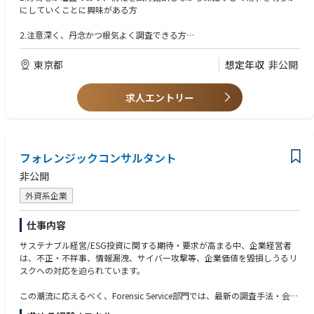
にしていくことに興味がある方
2.注意深く、丹念かつ根気よく調査できる方
3.論理的思考力に優れた方
東京都
想定年収
非公開
4.グローバルな視点で物事を考えられる方
求人エントリー
5.異なる専門性を尊重し、誠実に仕事をすることができる方
応募資格・経験
（以下の全てを満たす方）
フォレンジックコンサルタント
1.調査会社、メディア業界、海外での学術研究などにおいて3年程度の社
会人経験を有する方。
非公開
外資系企業
2.4年制大学卒業以上の学歴を有する方。海外大学・大学院卒業歓迎
3.英語および日本語で情報を収集し、報告書にまとめた経験を有する方、
仕事内容
英語でのライティングが得意な方
サステナブル経営/ESG投資に関する期待・要求が高まる中、企業経営者
※日本語・英語以外の言語を使用できる方は尚可
は、不正・不祥事、情報漏洩、サイバー攻撃等、企業価値を毀損しうるリ
スクへの対応を迫られています。
この潮流に応えるべく、Forensic Service部門では、最新の調査手法・会計
知識・ITテクノロジーを活用し、不正・不祥事等の事実解明調査（第三者