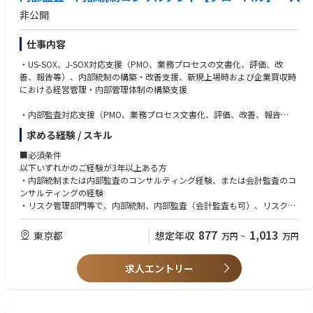
できれば尚可
非公開
■資格
仕事内容
下記資格があれば尚可
・システム監査技術者
・US-SOX、J-SOX対応支援（PMO、業務プロセスの文書化、評価、改
・公認情報システム監査人（CISA）
善、報告等）、内部統制の構築・改善支援、新規上場時および企業買収時
・PMP（Project Management Professional） 等
における経営管理・内部管理体制の構築支援
・内部監査対応支援（PMO、業務プロセス文書化、評価、改善、報告
等）、内部監査メソドロジーの高度化支援、内部監査の品質評価、国内外
求める経験 / スキル
拠点の内部監査の実施支援、など
■必須条件
・グローバル企業における海外内部監査の高度化（海外Deloitteとの連
以下いずれかのご経験が3年以上ある方
携）
・内部統制または内部監査のコンサルティング経験、または会計監査のコ
ンサルティングの経験
・アナリティクスや最新テクノロジーを活用した内部監査の高度化、効率
・リスク管理部門等で、内部統制、内部監査（会計監査も可）、リスクマ
化
ネジメントのいずれかの経験がある方
877
1,013
東京都
想定年収
万円
~
万円
・ライセンス・コンプライアンス調査、法規制に関する各種調査の実施等
■歓迎条件
に関するコンサルティング業務
・公認会計士、USCPA、CIAの資格保持者
求人エントリー
■その他
・日本語（ビジネスレベル）英語力（ビジネスレベル）
・海外出張のできる方