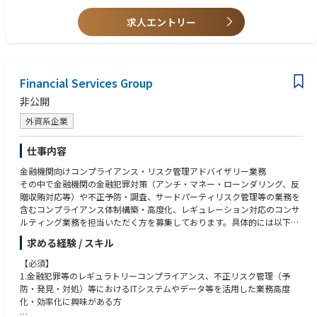
【M&A・事業承継業務】
・税務・会計の知識だけでなく「未来に向けた提案」に関心のある方
・M&Aの提案
・AIの技術が進化する中、人だからこそできる価値を考え提供したいと思
求人エントリー
・事業承継の支援
える方
・チームで協力し合い、相談・報告・共有ができる方
・顧客対応に責任感を持ち、真摯に向き合える方
・業務の中で「数字」や「データ」から経営を分析・提案する力を伸ばし
Financial Services Group
たい方
非公開
外資系企業
仕事内容
金融機関向けコンプライアンス・リスク管理アドバイザリー業務
その中で金融機関の金融犯罪対策（アンチ・マネー・ローンダリング、反
贈収賄対応等）や不正予防・調査、サードパーティリスク管理等の業務を
含むコンプライアンス体制構築・高度化、レギュレーション対応のコンサ
ルティング業務を担当いただく方を募集しております。具体的には以下の
業務です。
求める経験 / スキル
・ フォレンジック（不正調査、不正予防、モニタリング等）
【必須】
・ 金融犯罪・規制対応サービス（マネロン・テロ資金供与対策・反社会的
1.金融犯罪等のレギュラトリーコンプライアンス、不正リスク管理（予
勢力対応、贈収賄防止体制、サードパーティリスク管理等）
防・発見・対処）等におけるITシステムやデータ等を活用した業務高度
化・効率化に興味がある方
特に、国際的な要請を背景に、金融機関等には金融犯罪対策の高度化が求