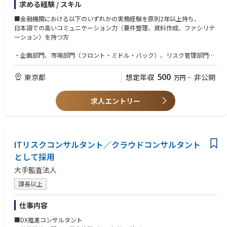
求める経験 / スキル
■情報システム・業務プロセス（デジタルトランスフォーメーション含
る海外動向調査・分析、海外拠点を持つ金融機関に対するクロスボーダー
む）
対応・日本サイドのリード・コーディネーション等）
■金融機関における以下のいずれかの実務経験を原則2年以上持ち、
■内部統制・ガバナンス
日本語での高いコミュニケーション力（要件整理、資料作成、ファシリテ
■IPO
国内外の金融規制に対する、法規制・当局動向調査、規制の分析・影響評
ーション）を持つ方
■M&A（財務税務デューディリジェンス・M&A後の統合業務等）
価、規制対応方針の策定、関連する業務プロセス・社内規程整備、システ
■事業承継
ム高度化に係る業務要件定義等の支援
・企画部門、市場部門（フロント・ミドル・バック）、リスク管理部門、
■サステナビリティ
コンプライアンス部門、内部監査部門での実務経験
■その他経営管理基盤整備全般に関するコンサルティング
リスク管理態勢（ERM・非財務リスク含む）の高度化支援：リスクアペタ
・経理・財務部門での経理・財務領域の実務経験（決算等）
500
東京都
想定年収
非公開
万円
~
イト・フレームワークの整備、リスクガバナンス（3線モデル）の設計・
・金融規制対応（バーゼル規制、デリバティブ規制、AML/CFT、各種監督
※勤務地については、盛岡連絡事務所での就業も可能です。
運用、リスクデータ集計・報告態勢（BCBS239等）の整備、金融リスク管
指針等）に係るプロジェクト経験
※将来的に複数分野に渡って専門能力を発揮してもらうことを想定してい
理手法・リスクモデルの高度化・検証、リスク・カルチャー醸成、投融
求人エントリー
・業務改革、システム企画・ユーザー部門でのプロジェクト経験
ます。
資・新規ビジネスに係るリスク評価、商品・サービス管理（プロダクトガ
・コンサル/監査法人/法律事務所での金融機関に対するアドバイザリー経
バナンス）等の支援
験
・金融機関へのサービス提供経験を有するSIer/システムベンダー出身者
コンプライアンス・金融犯罪対応態勢の構築・高度化支援：コンプライア
（業務要件定義、規制対応に係るシステム開発等）
ITリスクコンサルタント／クラウドコンサルタント
ンスリスクアセスメント、グループ・グローバル管理、不正リスク・カル
・国際機関、政府系機関、金融監督当局での実務経験
チャー評価、研修、コンダクトリスク管理、AML/CFT、反社・贈収賄、FA
として採用
・法規制関連業務の経験
TCA、経済制裁対応等の支援
・日本語での高いコミュニケーション力（要件整理、資料作成、ファシリ
大手監査法人
テーション）
内部監査・監査役等監査態勢の高度化支援：外部評価・成熟度評価、リス
課長以上
クアセスメント、監査計画・監査手続の高度化、継続的モニタリング、品
■応募資格（歓迎）
質評価、3線モデルの整備、監査DX、コソーシング等の支援
・バーゼル規制、市場関連規制（デリバティブ規制、MiFID II等）、AML/C
仕事内容
FT等の特定規制領域に関する深い知見
財務・経理部門等に対する、財務・経理・決算プロセスの早期化・高度
・会計/規制の知見（IFRS/USGAAP、J-SOX/US-SOX、バーゼル、各種監督
■DX推進コンサルタント
化・業務再構築（BPR）、会計基準や税制改正等に向けた業務構築支援等