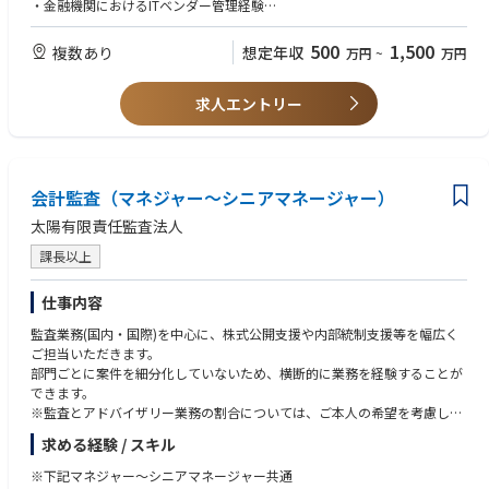
・加えて、昨今のシステムリスクに関連する環境変化を捉え、従来のITGC
・金融機関におけるITベンダー管理経験
評価に留まらずに、新たなリスクへの対応状況の評価・モニタリングや、
・金融機関のシステムリスク管理に係る規程整備や内部統制に関連する業
統制整備の支援、新たな基準やセルフアセスメントの枠組みを活用した合
務経験
500
1,500
複数あり
想定年収
万円
~
万円
理的保証の仕組みの検討、外部委託管理の高度化や適時適切な情報開示の
仕組みを考案していくこと。
【あると望ましいスキルや経験等】
求人エントリー
・金融機関（特に金融商品取引業者）に係る業界知識、業務経験
【具体的な職務内容】
・関係者と協働し課題解消を推進するリーダーシップやコミュニケーショ
・担当サービスについての保証報告書発行及び経営者評価、監査法人対応
ンスキル
等
・業務に取り組む積極性、主体性、責任感
・外的環境変化を踏まえた新たなリスクの調査分析
・スキルアップへの意欲
会計監査（マネジャー～シニアマネージャー）
・新たなリスクモニタリング活動の企画、推進
・金融当局や委託元金融機関等からの照会への対応
【歓迎する資格】
太陽有限責任監査法人
等
・高度情報処理技術者（システム監査技術者）
課長以上
・高度情報処理技術者（情報処理安全確保支援士）
【携わるビジネス・サービス・テーマ】
・CISSP（Certified Information Systems Security Professional）
・金融機関向けに提供するITサービス/BPOサービスに係るシステムリス
・CIA（公認内部監査人）
仕事内容
ク/事務リスク管理
・CISA（公認情報システム監査人）
監査業務(国内・国際)を中心に、株式公開支援や内部統制支援等を幅広く
・これらに関連する金融規制当局等への対応
・CISM（公認情報セキュリティマネージャー）
ご担当いただきます。
・FISCや各協会等の自主規制機関との適切なコミュニケーション
・その他、IIAやISACA等の監査関連資格
部門ごとに案件を細分化していないため、横断的に業務を経験することが
できます。
【仕事の魅力・やりがい・キャリアパス】
※監査とアドバイザリー業務の割合については、ご本人の希望を考慮しま
当部の業務は、リスク管理の観点から金融市場の安定性や資産運用立国の
す。
実現に貢献できる非常にやりがいのある業務です。社会においてリスク管
求める経験 / スキル
理の関心も高まっており、本質を捉え自ら解決策を考案し推進するといっ
【国際業務】
た、主体的・能動的な取組みも醍醐味と言えます。また、金融当局や各業
※下記マネジャー～シニアマネージャー共通