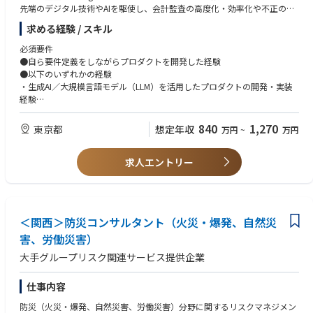
先端のデジタル技術やAIを駆使し、会計監査の高度化・効率化や不正の検
■ AI開発・システム導入に伴う法的な相談および知的財産管理
知・防止、データドリブンな意思決定の実現など、会計監査・経理財務領
・クライアント向けAIエージェント開発等のプロジェクトにおける、プロ
求める経験 / スキル
域のDX（デジタルトランスフォーメーション）を推進しています。
グラミングコード、データ、生成物などの著作物に関する相談対応
<参考>
・最新AI技術に関する知的財産、契約関係、権利管理を通じた事業価値の
必須要件
AX for Trustを実現する あずさ監査法人の監査DX
保護
●自ら要件定義をしながらプロダクトを開発した経験
https://kpmg.com/jp/ja/home/services/audit/digital-audit.html
・新規プロジェクト推進に必要な法的論点（著作権等）の抽出および解決
●以下のいずれかの経験
・生成AI／大規模言語モデル（LLM）を活用したプロダクトの開発・実装
<具体的な業務内容>
■ 各種契約書の作成・レビュー・修正 など契約プロセスの管理
経験
●生成AI／大規模言語モデル（LLM）を活用した新規ユースケースの探索
・ クラウドプラットフォーム（Azureなど）での開発経験
および業務課題の特定
■ ITツールを活用した業務整理と効率化 （クラウドサイン等を用いたワー
●ビジネスレベルの日本語能力
840
1,270
東京都
想定年収
万円
~
万円
●LLMを用いたPoC（Proof of Concept）の企画・設計・開発
クフロー整備）
●技術スタック：
●技術調査（最新LLM、関連ツール・フレームワーク等）および有効性・
・開発および運用プロセスの効率化のためのDevOps領域の知識・経験
実現性の評価
求人エントリー
（Azure、Git 等）
・Python/Rust/SQLのいずれかの経験をお持ちの方
尚可要件
●データ分析、機械学習、統計学の基礎知識と実務経験
＜関西＞防災コンサルタント（火災・爆発、自然災
●データエンジニアリング（データ抽出・加工・管理）の実務経験
害、労働災害）
●チームリード・プロジェクトマネジメントの経験 英語力
大手グループリスク関連サービス提供企業
求める人物像
●自ら課題を発見し、技術で価値を出すことを楽しめる方
仕事内容
●最新の動向に自発的に関心を持ち、業務に取り入れられる方
多様な専門性を持つメンバー（会計士・データサイエンティスト・エンジ
防災（火災・爆発、自然災害、労働災害）分野に関するリスクマネジメン
ニア など）と協働できる方