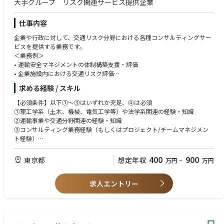
大手グループ リスク関連サービス提供企業
仕事内容
企業や行政に対して、交通リスク分野における各種コンサルティングサー
ビスを提供する業務です。
＜業務例＞
• 運輸安全マネジメントの体制構築支援・評価
• 企業施設内における交通リスク評価
• 高齢者運転支援コンサルティング
求める経験 / スキル
• 荷役・物流現場におけるリスク低減コンサルティング
• 最新技術を活用した交通リスク低減メニューの開発 等
【必須条件】以下①～③はいずれか充足、④は必須
①理工学系（土木、機械、電気工学等）や法学系関連の経験・知識
②運輸事業や交通分野関連の経験・知識
③コンサルティング業務経験（もしくはプロジェクト/チームマネジメン
ト経験）
④基本的なPCスキル（Word、EXCEL、Powerpoint）
400
900
東京都
想定年収
万円
~
万円
求人エントリー