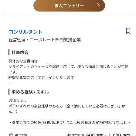
※3～6か月程度のプロジェクトが多く、4～5名程度でチームを組み担当し
求人エントリー
・ベンチャー企業、上場準備企業での実務経験
ていきます。
・コンサルタント経験、アドバイザリー経験
・公認会計士
・CFO経験者
・税理士（科目合格者含む）
コンサルタント
・日商簿記検定2級
・会計システム（freee、マネーフォワード、勘定奉行等）の使用経験
経営管理・コーポレート部門支援企業
仕事内容
具体的な支援内容
クライアントのフェーズや課題に応じて、様々な領域に携わることが可能
です。
経験や希望に応じてアサインいたします。
求める経験 / スキル
・IPO準備支援（内部統制の導入・開示資料作成・監査対応など）
・業務フロー構築・改善（経理・財務領域の効率化）
必須スキル
・月次・四半期・年次決算業務の早期化支援
以下いずれかの業務経験のある方（全て満たしている必要はございませ
・財務デューデリジェンス（M&A時の財務調査）
ん。）
・株価算定（バリュエーション業務）
・PMI（経営統合）に伴う業務設計・体制整備
・事業会社での経理/財務/管理会計または経営管理の実務経験が7年以上
・事業計画の策定支援、経営管理体制の整備など
+マネジメント経験(管理部門の体制構築経験、管理部門全体のMG以上)
600
1,000
東京都
想定年収
万円
~
万円