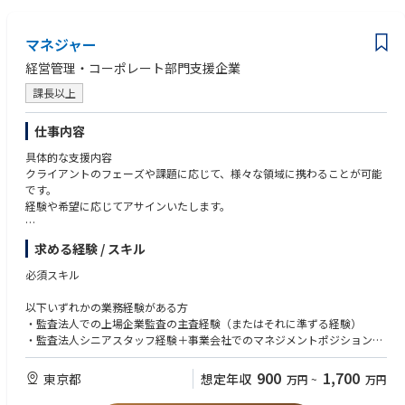
・社内規程や手順書の整備・改訂サポート
・リスクアセスメントや是正対応に関する事務支援
マネジャー
・内部監査および外部審査対応の資料準備・各部門調整
経営管理・コーポレート部門支援企業
変更の範囲：会社の定める業務
課長以上
仕事内容
具体的な支援内容
クライアントのフェーズや課題に応じて、様々な領域に携わることが可能
です。
経験や希望に応じてアサインいたします。
求める経験 / スキル
・IPO準備支援（内部統制の導入・開示資料作成・監査対応など）
・業務フロー構築・改善（経理・財務領域の効率化）
必須スキル
・月次・四半期・年次決算業務の早期化支援
・財務デューデリジェンス（M&A時の財務調査）
以下いずれかの業務経験がある方
・株価算定（バリュエーション業務）
・監査法人での上場企業監査の主査経験（またはそれに準ずる経験）
・PMI（経営統合）に伴う業務設計・体制整備
・監査法人シニアスタッフ経験＋事業会社でのマネジメントポジション経
・事業計画の策定支援、経営管理体制の整備など
験
・コンサルティングファームでのマネジメントポジション経験
900
1,700
東京都
想定年収
万円
~
万円
※支援はすべて「伴走型・実行支援」が基本スタイルです。クライアント
の中に入り込み、成果が出るまで寄り添います。
歓迎スキル