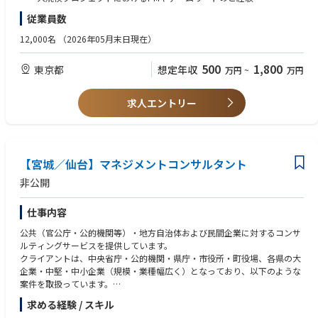
用、AI活用、等）
・IT監査・アドバイザリーのご経験（ITGC、セキュリティ監査等）のご
従業員数
・サイバーセキュリティデューデリジェンスの実施
経験
・リスクモニタリング等のリスク管理の高度化、自動化、省力化に向け
・サプライチェーン・購買領域におけるコンサルティング、システム導
12,000名
（2026年05月末日現在）
たDX対応
入、実務ご経験
500
1,800
東京都
想定年収
万円
~
万円
［あると望ましい要件］
以下のいずれかまたは複数のご経験をお持ちであること
・プロジェクト提案の受注経験
求人エントリー
・英語での業務経験
・セキュリティアセスメントの経験(NIST CSF、CIS、ISO27001サイバ
ーセキュリティフレームワーク等)
・RPA、AI、アナリティクス等の技術知見
【宮城／仙台】マネジメントコンサルタント
以下の姿勢・能力をお持ちであること
非公開
・継続的な自己研鑽に基づき自らの能力を高める姿勢
・広く政治・社会・経済・技術等の動向に注目し、新たな変化を識別
仕事内容
し、影響を分析する能力
公共（官公庁・公的機関等）・地方自治体および民間企業に対するコンサ
ルティングサービスを提供しています。
クライアントは、中央省庁・公的機関・県庁・市役所・町役場、各県の大
企業・中堅・中小企業（規模・業種幅広く）となっており、以下のような
案件を取扱っています。
求める経験 / スキル
①公共（官公庁・公的機関等）・地方自治体を対象としたコンサルティン