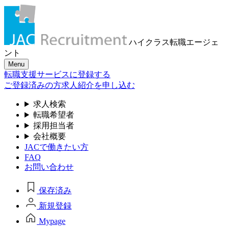
ハイクラス転職
エージェ
ント
Menu
転職支援サービスに登録する
ご登録済みの方
求人紹介を申し込む
求人検索
転職希望者
採用担当者
会社概要
JACで働きたい方
FAQ
お問い合わせ
保存済み
新規登録
Mypage