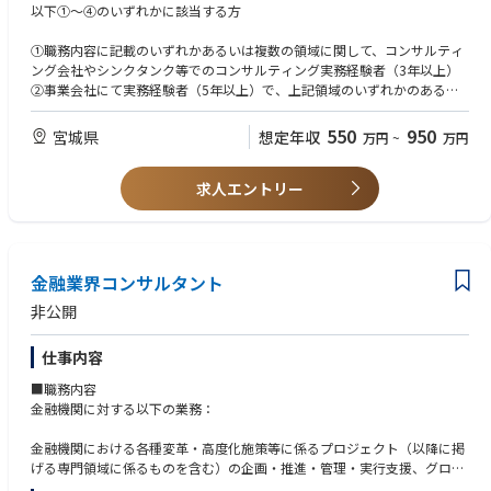
グ
以下①～④のいずれかに該当する方
近年、官公庁・地方自治体より社会・地域課題/アジェンダに関する相談
①職務内容に記載のいずれかあるいは複数の領域に関して、コンサルティ
が増加しており、産業振興戦略・施策の提言/策定、起業・スタートアッ
ング会社やシンクタンク等でのコンサルティング実務経験者（3年以上）
プ企業の創出・成長支援やプラットフォーム構築運営、企業や行政のデジ
②事業会社にて実務経験者（5年以上）で、上記領域のいずれかのあるい
タル化・DX推進サポート等産業振興領域の案件が拡大しており、多岐にわ
は複数のプロジェクトに関与された経験のある方
たるコンサルティング業務のテーマを扱います。
③事業会社でシステム開発・管理またはシステム監査の経験者（3年以
550
950
宮城県
想定年収
万円
~
万円
上）
■中小企業・スタートアップ成長支援
④大手ITコンサルティング会社や監査法人でITコンサルティング・システ
■企業/行政/まちづくり等に係るデジタル化・DX施策
求人エントリー
ム監査の経験者（2年以上）
■大学や自治体、企業等に対する官民連携事業
■行政政策支援のための実態調査や普及支援
■上記のほか、地方創生/産業振興全般に係る事業立案、推進
金融業界コンサルタント
②大企業・中堅・中小企業を対象とした経営コンサルティング
非公開
東北エリアを中心に民間企業が抱える様々な経営課題に対する経営コンサ
ルティングサービスを提供しています。
仕事内容
昨今は人手不足や働き方改革を背景とした人事労務管理や業務の効率化、
会計面でのコンプライアンスの強化、サステナビリティなど経営管理にお
■職務内容
ける幅広い課題の解決が求められています。
金融機関に対する以下の業務：
■全社ビジョン・中期経営計画・事業計画の策定
金融機関における各種変革・高度化施策等に係るプロジェクト（以降に掲
■管理会計・原価管理制度構築
げる専門領域に係るものを含む）の企画・推進・管理・実行支援、グロー
■組織・人事制度の策定や運用
バルコーディネーション支援（PwCグローバルネットワークとの連携によ