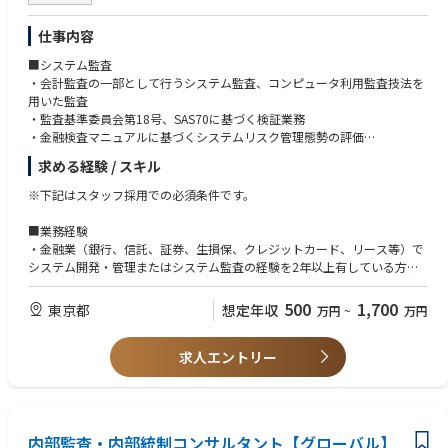
・海外勘定系、情報系、市場系システムの更改
意な方
・決算/開示/分析の共通データ整備・業務高度化
・多様なバックグラウンドを持つメンバーと協働し、チームとして成果を
■クラウドコンサルタント
仕事内容
・当局報告用データに対するデータガバナンス高度化
出すことを重視する方
・パブリッククラウドを中心としたコンサルから運用監視の特定の領域で
の知見・経験を保有する人材
■システム監査
・コンサル経験、導入経験、開発経験、運用管理監視経験のすべてまたは
・会計監査の一部として行うシステム監査、コンピュータ利用監査技法を
一部を保有する人
用いた監査
・監査基準委員会第18号、SAS70に基づく検証業務
・金融検査マニュアルに基づくシステムリスク管理態勢の評価
・システム統合等のプロジェクト管理態勢の評価
求める経験 / スキル
■システムリスクコンサルティング
・システム管理体制のコンサルティング
※下記はスタッフ採用での必須条件です。
・情報セキュリティ、個人情報管理体制の調査
・システム開発・システム統合等のプロジェクト管理
■業務経験
・システム内部監査のアウトソーシング
・金融業（銀行、信託、証券、生損保、クレジットカード、リース等）で
・顧客データ統合等、データマネジメント、データガバナンスに関するア
システム開発・管理またはシステム監査の経験を2年以上有している方。
ドバイザリー
特に金融系経験者の方歓迎。
・一般事業会社でシステム開発・管理またはシステム監査の経験を2年以
500
1,700
東京都
想定年収
万円
~
万円
上有している方、システム開発プロジェクトでPMOの経験があれば、尚
可。
求人エントリー
・大手ベンダで流通業、製造業などのシステム開発・管理の経験を2年以
上有している方。
・大手ITコンサルティング会社や監査法人でITコンサルティング・システ
ム監査の経験を2年以上有している方。
内部監査・内部統制コンサルタント【グローバル】
■英語力