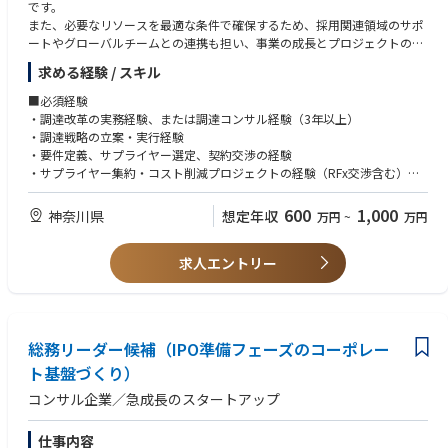
法人、社会福祉法人等の
です。
●非営利法人に対する会計監査業務、会計及び内部統制、アドバイザリー
また、必要なリソースを最適な条件で確保するため、採用関連領域のサポ
業務
ートやグローバルチームとの連携も担い、事業の成長とプロジェクトの成
功に直接貢献します。
求める経験 / スキル
【その他】
●IFRS導入支援サービス：短期調査（課題の抽出）、課題分析及び解決策
■ 主な業務内容
■必須経験
等のアドバイス、導入アドバイス
・外部パートナーの管理（関係構築、品質・パフォーマンス管理）
・調達改革の実務経験、または調達コンサル経験（3年以上）
●品質管理業務：当法人の品質管理規程・マニュアル等の整備及び運用業
・調達プロセス全般（RFx実施、価格交渉、コスト最適化）
・調達戦略の立案・実行経験
務、GTILの品質管理ルールの導入及び調整など
・調達スキームの改善・構築および調達戦略の企画・推進
・要件定義、サプライヤー選定、契約交渉の経験
●データ監査業務：クライアント企業の基幹システムや会計システムのデ
・各部門（事業責任者・人事など）との連携による人員計画・リソース調
・サプライヤー集約・コスト削減プロジェクトの経験（RFx交渉含む）
ータを用いた不正の検出及び分析ツールの選定及び開発など
整
・若手メンバーの育成経験
・プロジェクト提案段階における調達面の支援
・グローバルチームとの業務経験（方針適用・調整含む）
600
1,000
神奈川県
想定年収
万円
~
万円
・市場調査・ベンチマークおよびデータ分析による調達判断の高度化
・Excel等を用いた分析スキル
・新規ベンダーの開拓・評価
・グローバルチームとの連携（会議・レポーティング等）
求人エントリー
・グローバル方針を国内に適用するための調整・交渉
・各種法規遵守・コンプライアンス管理（下請法、派遣法など）
・チーム運営およびメンバー育成
総務リーダー候補（IPO準備フェーズのコーポレー
ト基盤づくり）
コンサル企業／急成長のスタートアップ
仕事内容