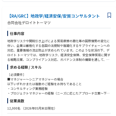
・大手~中堅の保険・金融企業に対するDXをメインテーマとする戦略コン
【MUST】
サルティング、業務コンサルティングを提供。デジタルやAIを活用した保
・生損保会社における勤務経験1年以上
険・金融企業の戦略策定や業務改善をビジネス面で支援する。
・金融機関での保険関連業務経験1年以上
【RA/GRC】地政学/経済安保/安貿コンサルタント
または
・生損保業界に対する営業、ソリューション提案経験1年以上
合同会社デロイトトーマツ
【特徴】
・2023年度に新規に立ち上がった保険業界出身者中心のコンサルティング
【Want】
仕事内容
チーム
・経営企画、営業企画等の本社機能での勤務経験
・コンサルティング経験者・未経験者混在のプロジェクト運営が行われて
・生損保業界での複数部門経験（例：代理店営業と支払査定業務）
地政学リスクや関税引き上げによる貿易摩擦の悪化等の国際情勢の変化に
おり、未経験者がクイックにコンサルティング業務の作法、スキルを身に
・保険・金融業界でのデータ分析、社内SE業務経験
伴い、企業は厳格化する各国の法規制や複雑化するサプライチェーンへの
付けられる業務環境
・保険・金融業界でのコンサルティングファームとの協業経験
対応、重要情報の流出防止が求められています。このような状況の下、デ
・小規模であるがゆえにメンバー間のコミュニケーションが活発で、巨大
・ビジネスシーンでの英語利用経験
ロイト トーマツでは、地政学リスク、経済安全保障、安全保障貿易に関す
組織の1つの歯車になるようなことがなく、一人一人のコンサルタントに
る戦略立案、コンプライアンス対応、ガバナンス体制の構築を通して、企
スポットライトが当たる
業の持続的な成長を支援しています。
・ユニット内の他プロジェクトにもアサインされる機会が日常的にあるた
求める経験 / スキル
め、保険と全く関連のない官・民のプロジェクトで純粋にコンサルティン
本ポジションでは、従来のガバナンス・リスクマネジメント・コンプライ
［必須要件］
グ業務に携わることができる。保険業界の経験を活かしたいが、保険以外
アンス等の業務を中心に培ったノウハウの習得のみならず、デロイト トー
■マネジャー～シニアマネジャーの場合
の業務にも興味がある方も歓迎。
マツ グループ 地政学リスク戦略室や、デロイト トーマツ税理士法人、デ
以下いずれかまたは複数のご経験をお持ちであること
・NTTデータとの連携により、クライアントにビジネス戦略検討~システ
ロイト トーマツ スペース アンド セキュリティ合同会社の専門家と協業し
・コンサルティング業務経験
ム開発までの一気通貫のサービス提供が可能（当社が戦略検討、NTTデー
ながら、地政学リスクに係るガバナンス対応、輸出入業務に係る法規制対
・プロジェクトマネジャーの経験（ニーズに応じたアプローチ立案～下位
タが戦略に基づくシステム構想・開発を担当）。
応、オペレーション変革、経済安全保障情報の保護に関わることで、当該
者への作業指示・成果物のレビュー～顧客とのコミュニケーション等）
・現在は保険業界中心のプロジェクトだが、今後NTTデータとの連携によ
従業員数
分野の希少な専門家としてのキャリアアップの機会を得ることができま
・コンサルティングファームもしくは事業会社にて新規サービス開発に携
り金融全般、金融以外にも拡張していく計画。
す。
わり、他部署を巻き込んで推進した経験
12,000名
（2026年05月末日現在）
サービスの立ち上げ期にあたるため、コンサルタントや事業会社での経験
を活かしながら、新たな領域において一緒に企画・推進いただける方を求