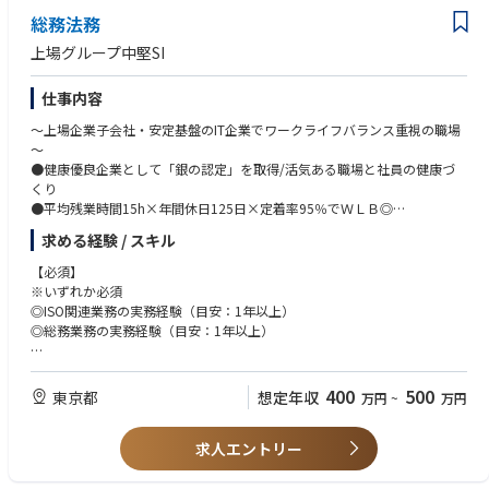
総務法務
上場グループ中堅SI
仕事内容
～上場企業子会社・安定基盤のIT企業でワークライフバランス重視の職場
～
●健康優良企業として「銀の認定」を取得/活気ある職場と社員の健康づ
くり
●平均残業時間15h×年間休日125日×定着率95％でＷＬＢ◎
求める経験 / スキル
総務や法務の経験を活かしつつ、より専門性を高めたい方。特に、ISMSや
情報セキュリティ領域に興味があり、キャリアの幅を広げたい方には大き
【必須】
な成長機会があります。安定した企業で長く働きたい方、ワークライフバ
※いずれか必須
ランスを重視しながらもやりがいのある仕事を求める方、社内外と連携し
◎ISO関連業務の実務経験（目安：1年以上）
ながら、組織を支える役割にやりがいを感じる方にも向いています。
◎総務業務の実務経験（目安：1年以上）
■概要
【歓迎】
グループ各社を支える総務・法務業務に加え、ISMS事務局の運営サポート
◎ITパスポート取得または同等の基礎知識のある方
400
500
東京都
想定年収
万円
~
万円
をご担当いただきます。会社全体の統制やリスク管理に携わる重要ポジシ
ョンです。
【こんな方が活躍できます！】
求人エントリー
★上場企業グループでの経験がある方
ISMS事務局運営
★円滑なコミュニケーションが取れる方
・年間スケジュールの策定・進行管理
★業務の効率化に向けて意欲的に取り組める方