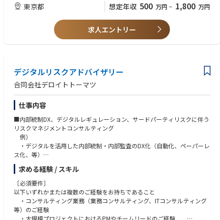
■アナリスト・コンサルタント～シニアコンサルタントの場合
【プロジェクト例】
500
1,800
東京都
想定年収
万円
~
万円
めています。
以下いずれかのご経験をお持ちであること
・保険会社：AIエージェントを活用した新しい保険業務モデルの検討支援
・コンサルティング業務経験
・保険会社：CX戦略検討支援
※下記、いずれかの専門領域を主としつつ、派生領域も含めた職務に従事
・上記職務内容に記載した領域に、事業会社で従事した経験【経営企画・
・海外金融コングロマリット企業：保険領域における日本国内企業との提
求人エントリー
いただきます。
輸出入管理・リスマネ等】
携企画
■地政学/経済安保/安貿コンサルタント業務
・コンサルティングファームもしくは事業会社にて新規サービス開発に携
・小売業：保険関連ビジネスの新規立ち上げ（少額短期保険の立上げ検
・地政学リスク・輸出入管理に係るガバナンス体制（戦略立案、社内ルー
わり、他部署を巻き込んで推進した経験
討）
ル・ガイドラインの策定、リスクモニタリングプロセスの設計、内部統制
・コミュニケーション、PPT作成・Excel分析等、コンサルタントの基礎ス
・総合商社：東南アジア領域における保険ビジネスの検討
の強化等）の構築
デジタルリスクアドバイザリー
キル
・デジタル・AI活用による輸出入管理業務の高度化・効率化
【主なクライアント／インダストリー】
合同会社デロイトトーマツ
・経済安全保障情報保護に係る施策の立案・実装支援
［あると望ましい要件］
・生命保険会社、損害保険会社、少額短期保険会社
以下のいずれかまたは複数のご経験をお持ちであること
・保険募集代理店（乗合代理店、企業代理店）
仕事内容
【GRCの職務内容紹介動画】下記リンクにて、GRC所属のメンバーが業務
・輸出入管理に関連する実務経験
・保険業界への進出や保険会社とのアライアンスを目指す事業会社
内容を紹介する動画を掲載しております（20分程度）
・社内規程類の改訂・オペレーション改善の経験
・そのほか、官（省庁・自治体）や保険以外の民間企業
■内部統制DX、デジタルレギュレーション、サードパーティリスクに伴う
「不確実性の時代と未来を見据えるリスクアドバイザリー【GRCメンバ
・プロジェクト提案の受注経験（M層のみ）
リスクマネジメントコンサルティング
ー：長谷川】」
例）
https://www.youtube.com/watch?v=MBS4a9KqIaI
以下の姿勢・能力をお持ちであること
・デジタルを活用した内部統制・内部監査のDX化（自動化、ペーパーレ
・継続的な自己研鑽に基づき自らの能力を高める姿勢
ス化、等）
・広く政治・社会・経済・技術等の動向に注目し、新たな変化を識別し、
・デジタルを活用したサプライチェーンリスク・サードパーティリスク
求める経験 / スキル
影響を分析する能力
管理の高度化・効率化・DX化
・新たなテクノロジー（RPA、AIなど）の導入に伴う業務変革とリスク
［必須要件］
への対応
以下いずれかまたは複数のご経験をお持ちであること
・基幹システム刷新等の大規模システム導入に伴う業務変革とリスクへ
・コンサルティング業務（業務コンサルティング、ITコンサルティング
の対応
等）のご経験
・デジタル規制（サイバーセキュリティ、プライバシー、データ利活
・大規模プロジェクトにおけるPMやチームリードのご経験