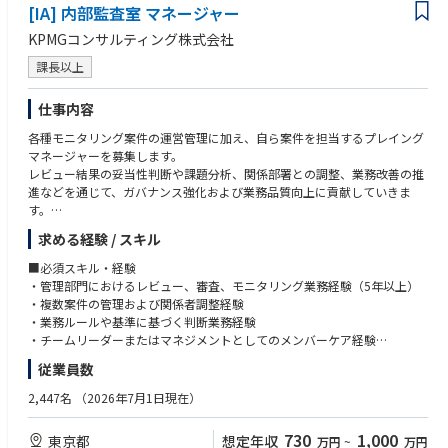
[IA] 内部監査室 マネージャー
KPMGコンサルティング株式会社
課長以上
仕事内容
各種モニタリング案件の運営管理に加え、自ら案件を担当するプレイング
マネージャーを募集します。
レビュー結果の妥当性判断や課題分析、関係部署との調整、業務改善の推
進などを通じて、ガバナンス強化および業務品質向上に貢献していきま
す。
求める経験 / スキル
・社内モニタリング業務の企画、運営および改善推進
・各種申請、承認記録、契約書等のレビュー業務の実施および管理
■必須スキル・経験
・モニタリング結果の分析および課題の整理
・管理部門におけるレビュー、審査、モニタリング業務経験（5年以上）
・関係部署への確認、是正依頼および改善状況のフォローアップ
・複数案件の管理および関係者調整経験
・モニタリング手続、チェックリスト、運営ルール等の整備・改善
・業務ルールや基準に基づく判断業務経験
・レビュー品質の向上に向けた管理および標準化推進
・チームリーダーまたはマネジメントとしてのメンバーケア経験
・メンバーの育成、進捗管理および案件アサイン管理
・Excelを活用したデータ分析および資料作成経験
従業員数
・経営層向け報告資料の作成および報告
■歓迎スキル・経験
2,447名
（2026年7月1日現在）
・内部監査、内部統制、コンプライアンス業務経験
・経理、人事、購買、品質管理等の管理部門経験
730
1,000
東京都
想定年収
万円
~
万円
・業務改善、BPR推進経験