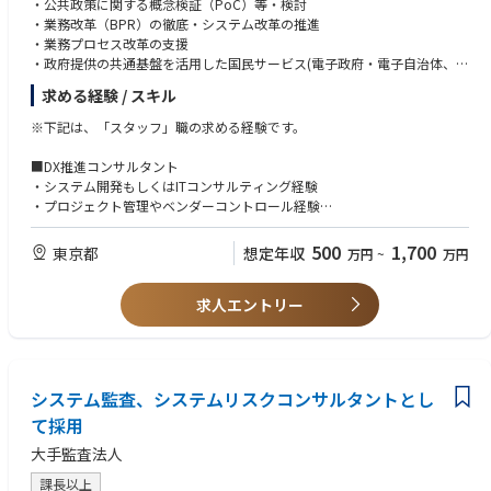
指針、当局対応）
・公共政策に関する概念検証（PoC）等・検討
・リスク管理（市場リスク、信用リスク、流動性リスク、オペレーショナ
・業務改革（BPR）の徹底・システム改革の推進
業務改革/プロセス最適化に係る上流支援（企画・構想段階から支援）
ルリスク等）に関する定量的・定性的な実務知識
・業務プロセス改革の支援
例：要件定義、業務フロー作成、規程類・マニュアル策定、UAT計画・実
・金融商品（デリバティブ、証券化商品、ファンド等）に関する知識
・政府提供の共通基盤を活用した国民サービス(電子政府・電子自治体、ス
施、移行計画策定、ベンダーマネジメント
・規制文書の読解・分析、海外当局とのコミュニケーション経験
マートシティ、地方創生等)の提供支援
求める経験 / スキル
・英語での実務コミュニケーション（海外案件/グローバル連携の経験、T
・システム再構築調達支援
必要に応じたデータ・テクノロジー活用による実務支援
OEIC700点目安）
・プロジェクト管理支援
※下記は、「スタッフ」職の求める経験です。
例：データ整備・集計・可視化、EUC・簡易システム開発、RPA活用等
・海外駐在・留学経験、または海外金融機関での勤務経験
・デジタルガバナンスに関する態勢評価、課題解決支援
・データ整備・可視化、システム要件定義等の実務経験
・グローバルでのデジタルガバナンス態勢整備支援
■DX推進コンサルタント
■プロジェクト例
・プロジェクトマネジメント経験
・システム開発もしくはITコンサルティング経験
・国際金融規制に対する影響分析・対応態勢構築支援
・多国籍なメンバーで組成されたチームでの実務経験
■金融機関向けITリスクコンサルタント
・プロジェクト管理やベンダーコントロール経験
・各国店頭デリバティブ規制（証拠金規制・清算集中義務等）への対応支
・全社横断プロジェクト等、自身の所属組織に留まらない多数の関係者を
・ITリスク管理態勢の向上支援／評価
・パッケージやツールなどの製品比較経験
援
有するプロジェクトにおける実務経験
・ITガバナンス態勢の構築支援／評価
・何らかの業務知識（会計、販売、購買、製造 、公共等）
500
1,700
東京都
想定年収
万円
~
万円
・ESG関連規制（開示規制、タクソノミー等）への対応方針策定・態勢整
・IT投資コスト適正化
・ローコード開発経験
備
■資格：公認会計士/USCPA、DAMA（CDMP）、証券アナリスト、FRM、
・IT戦略／IT化計画の立案
・CRM(SFDC,Kintone等)の導入経験
・AML/CFT態勢高度化に係るアドバイザリー
CIA、弁護士資格（日本/海外）、簿記1級、PMP等
・IT組織体制の再整備
求人エントリー
・コンプライアンスリスクアセスメント支援
・ITプロジェクトPMO
■金融機関向けITリスクコンサルタント
・内部監査の外部評価・成熟度評価、内部監査高度化支援
■求める人物像
・金融業（銀行、信託、証券、生損保、クレジットカード、リース等）で
・海外金融当局の検査対応・規制照会対応支援
・金融の専門性（規制・リスク管理・会計等）を深く追求し、プロフェッ
■クラウドコンサルタント
経営企画、リスク管理、システム企画・開発・運用またはシステム監査の
・金融機関の財務報告作成支援、IFRS対応支援
ショナルとして成長し続ける意欲がある方
- コンサルタントとして、クライアントのクラウド戦略立案、アドバイス
経験を2年以上有している方。ITリスク管理経験ががあれば、尚可
・金融機関の内部統制対応支援業務
システム監査、システムリスクコンサルタントとし
・国際金融規制やグローバルな金融動向に関心があり、英語を活用した業
提供の実施
・コンサルティング会社や監査法人でコンサルティング・システム監査の
・金融機関のM&A・グループ再編に伴う会計処理・財務報告対応支援
務に前向きな方
- クライアントのクラウド戦略に従い、設計・開発・導入におけるPMO支
て採用
経験を2年以上有している方。ITコンサルティングの経験があれば、尚可
・リスク管理フレームワーク（市場・信用・流動性・オペレーショナルリ
・複雑な規制・制度を読み解き、クライアントにとっての実務的インプリ
援及びデリバリーの実施
・一般事業会社でシステムリスク管理、システム企画・開発・運用または
スク、非財務リスク等）の高度化支援
大手監査法人
ケーションを分かりやすく整理・提言できる方
- クラウド移行後のクラウド基盤及び関連システムの運用管理・監視のマ
システム監査の経験を2年以上有している方。システム開発プロジェクト
・金融フロント/ミドル/バック領域のプロセスBPR
・自律的に動き、前進できる方。論理的思考とドキュメンテーションが得
ネージドサービスの提供
でPMOの経験があれば、尚可
課長以上