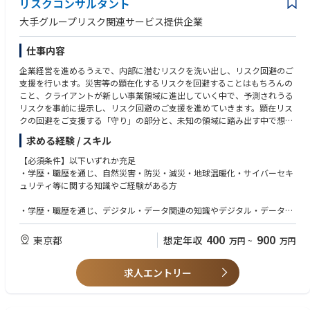
リスクコンサルタント
大手グループリスク関連サービス提供企業
仕事内容
企業経営を進めるうえで、内部に潜むリスクを洗い出し、リスク回避のご
支援を行います。災害等の顕在化するリスクを回避することはもちろんの
こと、クライアントが新しい事業領域に進出していく中で、予測されうる
リスクを事前に提示し、リスク回避のご支援を進めていきます。顕在リス
クの回避をご支援する「守り」の部分と、未知の領域に踏み出す中で想定
されるリスクを回避する「攻め」の両面でのご支援を行います。配属ポジ
求める経験 / スキル
ションにより下記のような業務をお任せいたします。
＜業務例＞
【必須条件】以下いずれか充足
・自然災害・防災・減災・地球温暖化・サイバーセキュリティ等、各種リ
・学歴・職歴を通じ、自然災害・防災・減災・地球温暖化・サイバーセキ
スクの評価・コンサルティングサービスの実施
ュリティ等に関する知識やご経験がある方
・各種リスクに対するデジタル・データを活用したリスクマネジメントコ
ンサルティングサービス・プロダクトの企画・開発
・学歴・職歴を通じ、デジタル・データ関連の知識やデジタル・データを
活用したビジネスのご経験がある方
400
900
東京都
想定年収
万円
~
万円
求人エントリー