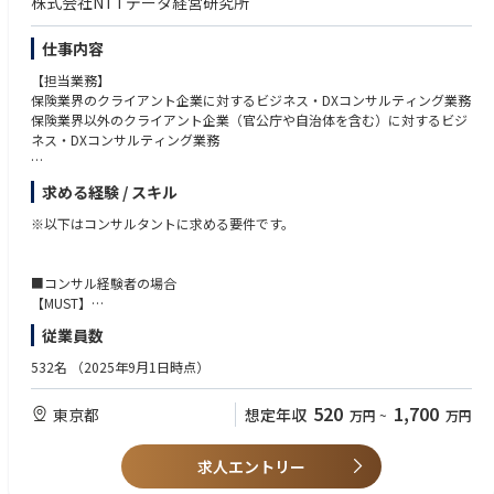
株式会社NTTデータ経営研究所
社内SaaS・ITツールの管理、PCなどの資産管理、入退社に伴うIT環境の準
備、外部ITベンダーとの連携など
仕事内容
※ポジションの魅力※
【担当業務】
IPO準備や組織拡大中のフェーズに合わせた最適なコーポレート組織づく
保険業界のクライアント企業に対するビジネス・DXコンサルティング業務
りをサポートできる裁量の大きいポジションです。
保険業界以外のクライアント企業（官公庁や自治体を含む）に対するビジ
地域創生・行政DXという社会性の高い事業領域において、やりがいをもっ
ネス・DXコンサルティング業務
てチャレンジできることでしょう。
求める経験 / スキル
【ミッション／ビジネスコンサルティング分野】
①保険会社に対して
※以下はコンサルタントに求める要件です。
・保険業界のビジネス関連テーマの課題解決のためのコンサルティング、
リサーチを行い保険会社の企業変革をサポートし、保険業界の活性化に貢
献する
■コンサル経験者の場合
【MUST】
②保険会社以外の会社に対して
・コンサルティングファームでの勤務経験1年以上（ビジネスコンサル、
従業員数
・保険関連ビジネスの立上げを検討する保険会社以外の企業に対し、保険
システムコンサルを問わず）
関連ビジネスの立案、実行計画策定から実行をサポートし、保険業界に新
532名
（2025年9月1日時点）
たな潮流をもたらす
【WANT】
・モビリティやヘルスケア関連等、保険周辺領域に関する市場動向やテク
・保険業界向けプロジェクトの参画経験、保険会社向け提案経験
520
1,700
東京都
想定年収
万円
~
万円
ノロジートレンドを読み解き、保険と直接関連の無いテーマであってもビ
ジネスソリューションの提案を行う
■コンサル未経験者の場合（保険業界経験者・保険業界向けビジネス経験
求人エントリー
【ミッション／DX分野】
者）