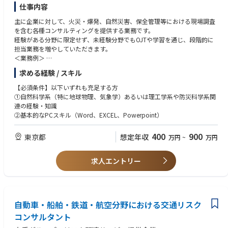
仕事内容
主に企業に対して、火災・爆発、自然災害、保全管理等における現場調査
を含む各種コンサルティングを提供する業務です。
経験がある分野に限定せず、未経験分野でもOJTや学習を通じ、段階的に
担当業務を増やしていただきます。
＜業務例＞
・自然災害(地震、台風、水害など)のリスク評価
求める経験 / スキル
・事業所の火災・爆発および自然災害に関するアンダ―ライティングに
関するコンサルティング
【必須条件】以下いずれも充足する方
・災害対応に関するコンサルティング 等
①自然科学系（特に地球物理、気象学）あるいは理工学系や防災科学系関
連の経験・知識
②基本的なPCスキル（Word、EXCEL、Powerpoint）
400
900
東京都
想定年収
万円
~
万円
求人エントリー
自動車・船舶・鉄道・航空分野における交通リスク
コンサルタント