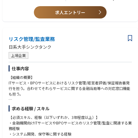
・Power BI等を活用した分析経験
・監査法人、コンサルティングファームでの業務経験
求人エントリー
リスク管理/監査業務
日系大手シンクタンク
上場企業
仕事内容
【組織の概要】
ITサービス・BPOサービスにおけるリスク管理/経営者評価/保証報告書発
行を担う。合わせてそれらサービスに関する金融当局等への対応窓口機能
も担う。
【募集職種の期待役割】
求める経験 / スキル
・担当サービスについて、ITGCに係るSOC1保証報告書発行に係る経営者
評価や監査法人対応を、主担当として担い推進すること。
【必須スキル、経験（以下いずれか、3年程度以上）】
・また、サービス運営を担う事業部門からシステムリスク管理や、金融機
・金融機関向けITサービスやBPOサービスのリスク管理/監査に関連する業
関からの委託先監査への対応等に係る相談を受けた際には、適切な助言を
務経験
行い事業部門を積極的に支援すること。
・システム開発、保守等に関する経験