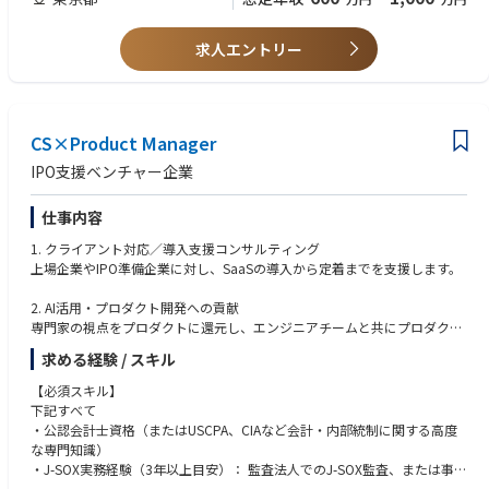
※支援はすべて「伴走型・実行支援」が基本スタイルです。クライアント
・監査法人での実務経験が5年以上
の中に入り込み、成果が出るまで寄り添います。
※3～6か月程度のプロジェクトが多く、4～5名程度でチームを組み担当し
求人エントリー
・会計士資格×コンサルタント経験2年以上
ていきます。
例）監査法人or会計系コンサルティングファームでのコンサルタント経験
2年以上+公認会計士資格保有
・会計系ファームでのコンサルタント経験3年以上×加点対象経験
CS×Product Manager
例）コンサルタント経験3年〜+IPO準備/内部統制などの親和性の高い業務
経験多数、IPO・M&A支援経験（上場準備PMO、内部統制構築）
IPO支援ベンチャー企業
歓迎スキル
仕事内容
・公認会計士
・CFO経験者
1. クライアント対応／導入支援コンサルティング
・税理士（科目合格者含む）
上場企業やIPO準備企業に対し、SaaSの導入から定着までを支援します。
・日商簿記検定2級
・会計システム（freee、マネーフォワード、勘定奉行等）の使用経験
2. AI活用・プロダクト開発への貢献
専門家の視点をプロダクトに還元し、エンジニアチームと共にプロダクト
を成長させます。
求める経験 / スキル
【必須スキル】
下記すべて
・公認会計士資格（またはUSCPA、CIAなど会計・内部統制に関する高度
な専門知識）
・J-SOX実務経験（3年以上目安）： 監査法人でのJ-SOX監査、または事業
会社での内部統制構築・運用経験