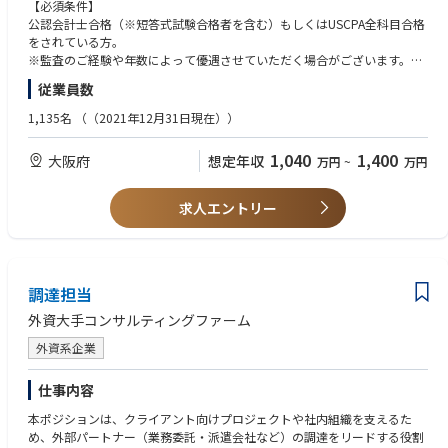
●リファードイン業務：各国グラントソントンの監査クライアント（外資
界団体等との意見交換や情報発信の機会もあり、業務経験を積むことによ
【必須条件】
系企業）の日本子会社の監査業務等への対応
りシンクタンクとしての調査分析や講演、提言等の活動に携わることも可
公認会計士合格（※短答式試験合格者を含む）もしくはUSCPA全科目合格
（監査、特定項目の監査手続、合意された手続、レビュー）
能です。
をされている方。
●リファードアウト業務：当法人の監査クライアント（日系企業）の海外
※監査のご経験や年数によって優遇させていただく場合がございます。
子会社の監査J-SOX業務を
監査法人としての業務経験を有している方。
従業員数
各国の海外メンバーファームへ依頼し、親会社監査人としてグループ監
査を実施
1,135名
（（2021年12月31日現在））
●海外メンバーファームと連携した、内部監査サポート業務
1,040
1,400
大阪府
想定年収
万円
~
万円
【金融】
●銀行、信用金庫、信用組合への会計監査
●証券業への会計監査
求人エントリー
【IPO】
●短期調査：現状の会社の課題抽出及び対応策の検討
●アドバイザリーサービス：会社の要望に応じた上場準備のサポート
●監査、上場申請書類レビュー：上場までの監査業務や、上場申請時に必
調達担当
要となる書類のチェック
外資大手コンサルティングファーム
【パブリック】
外資系企業
●独立行政法人や国立大学法人に対する会計監査業務、会計及び内部統制
アドバイザリー業務
仕事内容
●国、中央省庁/地方公共団体に対する会計支援業務、アドバイザリー業
務
本ポジションは、クライアント向けプロジェクトや社内組織を支えるた
●国民から負託された税財源で運営されている公益法人、学校法人、医療
め、外部パートナー（業務委託・派遣会社など）の調達をリードする役割