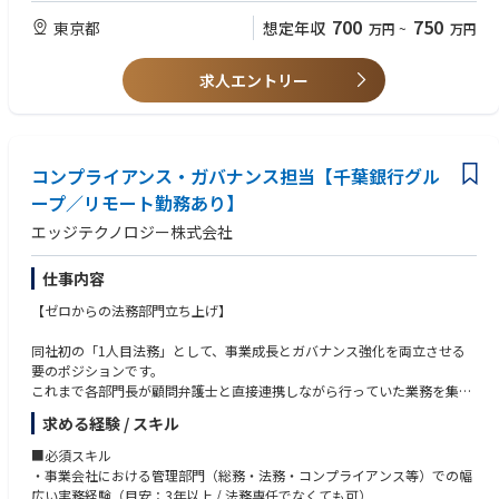
・多様なステークホルダー（顧客、エンジニア等）との円滑なコミュニケ
700
750
東京都
想定年収
万円
~
万円
ーション能力
【歓迎スキル】
求人エントリー
・Big4監査法人での監査・アドバイザリー経験
・上場準備中（IPO）企業における内部統制構築のリード経験
・SaaS/ITスタートアップでの勤務経験や開発チームとの協業経験
・テクノロジー（特に生成AI）による業務効率化への強い関心
【求める人物像】
コンプライアンス・ガバナンス担当【千葉銀行グル
・「監査する側」から「テクノロジーで仕組みを作る側」にシフトしたい
ープ／リモート勤務あり】
方
・グロースフェーズのベンチャーの不確実性を楽しめる方
エッジテクノロジー株式会社
・エンジニアと対等に議論しながら、プロダクトを共創したい方
仕事内容
【ゼロからの法務部門立ち上げ】
同社初の「1人目法務」として、事業成長とガバナンス強化を両立させる
要のポジションです。
これまで各部門長が顧問弁護士と直接連携しながら行っていた業務を集約
し、専任担当としてお迎えします。ルールやフローが定まりきっていない
求める経験 / スキル
フェーズだからこそ、
ご自身の裁量で経営陣と近い距離で制度設計から携わり、「攻め」と「守
■必須スキル
り」の法務体制づくりに挑戦できるやりがいに満ちた環境です。
・事業会社における管理部門（総務・法務・コンプライアンス等）での幅
事業の健全な成長に欠かせない「フリーランス管理体制の強化」や「AI開
広い実務経験（目安：3年以上 / 法務専任でなくても可）