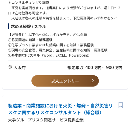
トコンサルティングや調査
研究を実施頂きます。担当案件により出張がございますが、週１日～２
日は在宅勤務も可能です。
入社後は各人の経験や特性を踏まえて、下記業務例のいずれかをメイン
としてスタートし、社内育成
求める経験 / スキル
プログラムに沿って経験を積み、段階的に担当領域を拡げていきます。
＜業務例＞
【必須条件】以下①～③はいずれか充足、④は必須
・クライアントの事業場を訪問し、各種リスク（火災・爆発、自然災
①防災関連の知識・業務経験
害、労働災害関連）を洗い出し
②化学プラント業または鉄鋼業に関する知識・業務経験
リスク低減に向けた改善提案を行う。加えて、クライアントの経営
③現場の安全管理、電気保全、生産技術に関する知識・業務経験
層向けに調査結果を報告する。
④基本的なPCスキル（Word、EXCEL、Powerpoint）
・クライアントの従業員向けに各種セミナー・研修（火災・爆発、自
然災害、労働災害関連）を行う。
【歓迎条件】
400
900
大阪府
想定年収
万円
~
万円
・BCP（事業継続計画）、BCM（事業継続マネジメント）に関する各
・BCP（事業継続計画）、BCM（事業継続マネジメント）に関する知識・
種コンサルティングを行う。
業務経験
求人エントリー
・統計データの分析業務経験
製造業・商業施設における火災・爆発・自然災害リ
スクに関するリスクコンサルタント（総合職）
大手グループリスク関連サービス提供企業