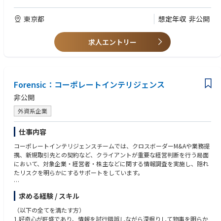
められる中、ITシステムやデータを活用した業務の高度化や効率化が避け
2.以下いずれかの業務経験をお持ちの方
て通れません。当社はクライアントたる金融機関等に対して、金融犯罪対
・ITコンサルティングファーム、ITベンダーでの業務経験
東京都
想定年収
非公開
策や不正リスク管理におけるテクノロジーの活用や有効性の検証等につい
・金融機関のITシステムのアプリケーション（ERP、データベース等）
て様々な支援を行っています。
開発・導入・運用等の業務経験
求人エントリー
・コンサルティングファームや金融機関等でモデルリスク管理や
金融機関等はその公益性の高さから先進的なリスク管理を行うところ、金
モデルバリデーション等の業務経験
融犯罪対策は1企業の枠を超えて、官民や業界内での連携が行われる領域
3.英語でのコミュニケーションに抵抗のない方
であり、当社のようなグローバルファームならではの国際的な連携もある
環境に身を置く事で様々な成長の機会を得られます。
Forensic：コーポレートインテリジェンス
【尚可】
1.専門的な資格（公認ITガバナンス専門家（CGEIT）、Certified in Risk an
非公開
d Information Systems Control （CRISC）、公認情報セキュリティマネー
外資系企業
ジャー（CISM）、公認情報システム監査人（CISA）、プロジェクトマネジ
メント・プロフェッショナル（PMP）、CAMS等）をお持ちの方
2.英語力のある方（TOEIC 900点以上）
仕事内容
コーポレートインテリジェンスチームでは、クロスボーダーM&Aや業務提
携、新規取引先との契約など、クライアントが重要な経営判断を行う局面
において、対象企業・経営者・株主などに関する情報調査を実施し、隠れ
たリスクを明らかにするサポートをしています。
具体的には、対象企業や経営者・株主などについての公開情報の収集・分
求める経験 / スキル
析（OSINT調査）に加え、独自のグローバルネットワークを活用した情報
収集（インテリジェンス調査）を行い、ビジネスのグローバル化や複雑化
（以下の全てを満たす方）
に伴う多様なリスク対策を支援しています。
1.好奇心が旺盛であり、情報を試行錯誤しながら深掘りして物事を明らか