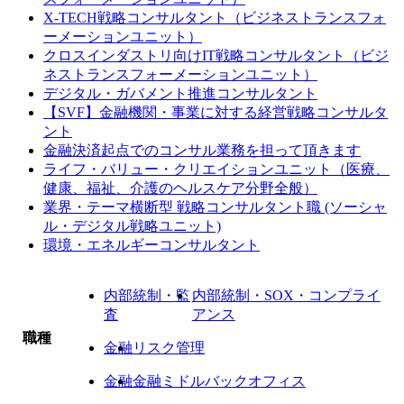
X-TECH戦略コンサルタント（ビジネストランスフォ
ーメーションユニット）
クロスインダストリ向けIT戦略コンサルタント（ビジ
ネストランスフォーメーションユニット）
デジタル・ガバメント推進コンサルタント
【SVF】金融機関・事業に対する経営戦略コンサルタ
ント
金融決済起点でのコンサル業務を担って頂きます
ライフ・バリュー・クリエイションユニット（医療、
健康、福祉、介護のヘルスケア分野全般）
業界・テーマ横断型 戦略コンサルタント職 (ソーシャ
ル・デジタル戦略ユニット)
環境・エネルギーコンサルタント
内部統制・監
内部統制・SOX・コンプライ
査
アンス
職種
金融
リスク管理
金融
金融ミドルバックオフィス