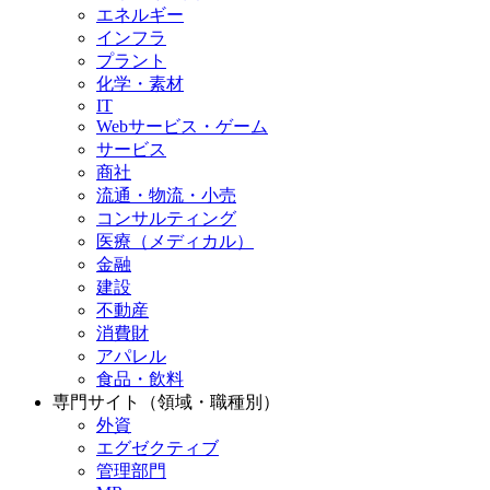
エネルギー
インフラ
プラント
化学・素材
IT
Webサービス・ゲーム
サービス
商社
流通・物流・小売
コンサルティング
医療（メディカル）
金融
建設
不動産
消費財
アパレル
食品・飲料
専門サイト（領域・職種別）
外資
エグゼクティブ
管理部門