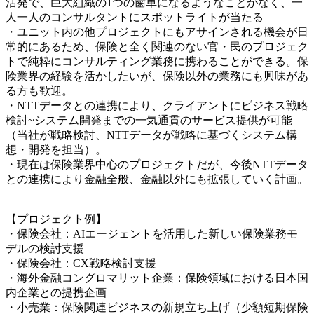
活発で、巨大組織の1つの歯車になるようなことがなく、一
人一人のコンサルタントにスポットライトが当たる
・ユニット内の他プロジェクトにもアサインされる機会が日
常的にあるため、保険と全く関連のない官・民のプロジェク
トで純粋にコンサルティング業務に携わることができる。保
険業界の経験を活かしたいが、保険以外の業務にも興味があ
る方も歓迎。
・NTTデータとの連携により、クライアントにビジネス戦略
検討~システム開発までの一気通貫のサービス提供が可能
（当社が戦略検討、NTTデータが戦略に基づくシステム構
想・開発を担当）。
・現在は保険業界中心のプロジェクトだが、今後NTTデータ
との連携により金融全般、金融以外にも拡張していく計画。
【プロジェクト例】
・保険会社：AIエージェントを活用した新しい保険業務モ
デルの検討支援
・保険会社：CX戦略検討支援
・海外金融コングロマリット企業：保険領域における日本国
内企業との提携企画
・小売業：保険関連ビジネスの新規立ち上げ（少額短期保険