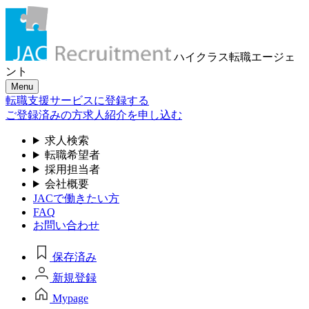
ハイクラス転職
エージェ
ント
Menu
転職支援サービスに登録する
ご登録済みの方
求人紹介を申し込む
求人検索
転職希望者
採用担当者
会社概要
JACで働きたい方
FAQ
お問い合わせ
保存済み
新規登録
Mypage