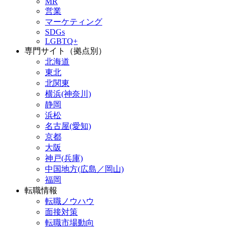
MR
営業
マーケティング
SDGs
LGBTQ+
専門サイト（拠点別）
北海道
東北
北関東
横浜(神奈川)
静岡
浜松
名古屋(愛知)
京都
大阪
神戸(兵庫)
中国地方(広島／岡山)
福岡
転職情報
転職ノウハウ
面接対策
転職市場動向