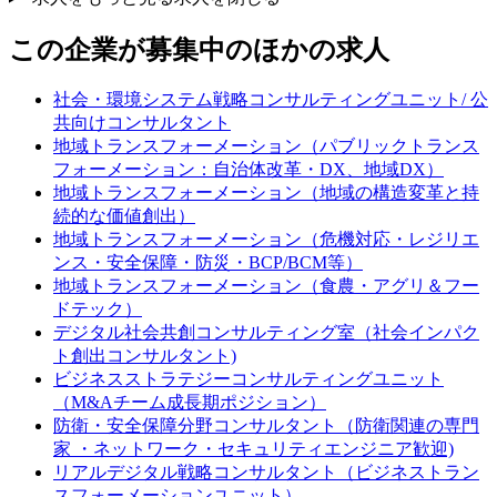
この企業が募集中のほかの求人
社会・環境システム戦略コンサルティングユニット/ 公
共向けコンサルタント
地域トランスフォーメーション（パブリックトランス
フォーメーション：自治体改革・DX、地域DX）
地域トランスフォーメーション（地域の構造変革と持
続的な価値創出）
地域トランスフォーメーション（危機対応・レジリエ
ンス・安全保障・防災・BCP/BCM等）
地域トランスフォーメーション（食農・アグリ＆フー
ドテック）
デジタル社会共創コンサルティング室（社会インパク
ト創出コンサルタント)
ビジネスストラテジーコンサルティングユニット
（M&Aチーム成長期ポジション）
防衛・安全保障分野コンサルタント（防衛関連の専門
家 ・ネットワーク・セキュリティエンジニア歓迎)
リアルデジタル戦略コンサルタント（ビジネストラン
スフォーメーションユニット）