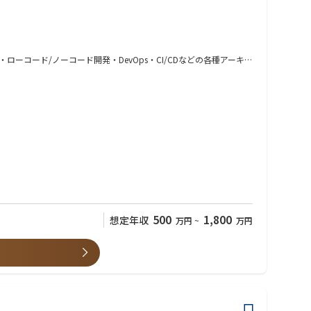
ーコード/ノーコード開発・DevOps・CI/CDなどの各種アーキ
ます
レガシーモダナイゼーション・SaaS・PaaS・IaaS・ローコー
500
1,800
想定年収
万円
~
万円