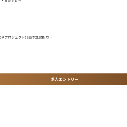
計・実装する
し、堅牢で信頼性・拡張性の高いシステムを設計する
ンスやトレーニングを提供する
しながら課題の明確化と解決を図る
ク軽減などのプロジェクト計画を策定する
社を代表し、ネットワークの拡大、
貢献する
務やプロジェクト計画の立案能力
改善案の提案や実施ができ、自己管理ができる方
）の交差点で価値を創出する、次世代型のプロフェッショナルサービス企業です。
の実務経験が3年以上
」というアプローチを大切にし、顧客、そしてその先にいる顧客の顧客まで深く理解する
以上
ロバイダーでの実務経験
に約12,000名のメンバーを擁するSlalomは、人と組織がより大きなビジョン
経験
ne誌「働きがいのある会社ベスト100」**に9年連続で選出されています。
pring/Jersey等）、Python（Flask等）、Go（Gorilla/mux、Gin等）
求人エントリー
r、React、Vueなどの各種フレームワーク
チャの経験
MVC）またはその他ソフトウェア設計パターンの専門知識
ドプロバイダーでの高度な実務経験