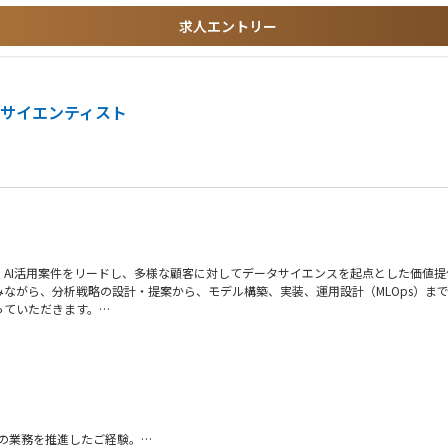
求人エントリー
タサイエンティスト
AI活用案件をリードし、多様な顧客に対してデータサイエンスを起点とした価値提
ながら、分析戦略の設計・提案から、モデル構築、実装、運用設計（MLOps）ま
っていただきます。
から現場実装までを横断的に担えるポジションです。
ェクトマネジメント
の業務を推進したご経験。