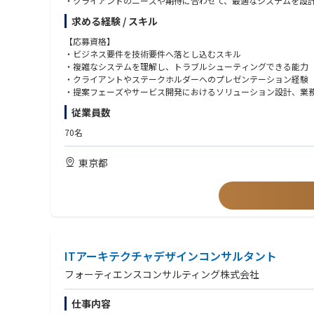
・クライアントのニーズや期待に合わせて、最適なシステムを設
・リファレンスアーキテクチャや実績あるフレームワークを活用
求める経験 / スキル
・技術設計書やドキュメントを作成し、クライアントへのガイダ
・曖昧で複雑な状況にも柔軟に対応し、ステークホルダーと協力
【応募資格】
・プロジェクトの作業範囲定義、作業分解、依存関係管理、リス
・ビジネス要件を技術要件へ落とし込むスキル
・カンファレンスやミートアップ、オンラインフォーラム等で会
・複雑なシステムを理解し、トラブルシューティングできる能力
知見の共有、個人ブランドおよび会社の市場プレゼンス向上に
・クライアントやステークホルダーへのプレゼンテーション経験
・提案フェーズやサービス開発におけるソリューション設計、業
【会社概要】
・学習意欲が高く主体的に業務に取り組める方。課題を発見し、
従業員数
Slalomは、ビジネス・テクノロジー・人間性（Humanity
・有償でのコンサルティングまたはプロフェッショナルサービス
私たちは「Fiercely Human（人に徹底的に向き合う）
・ソフトウェアインフラまたはプラットフォーム構築の実績が5年
70名
味のあるインパクトを生み出します。
・AWS、Azure、Google Cloudのいずれかの主要クラウドプ
700社以上のテクノロジーパートナーに支えられ、8カ国・49拠点
・以下いずれかのモダンアプリケーション開発技術に関する実務
東京都
また、働きがいのある企業としても高く評価されており、**Fortu
バックエンド:
┗NodeJS（TypeScript）、JVM系技術（Java/Scala/Kotlin、S
フロントエンド・フルスタック:
. ┗NETスタック（ASP.NET、.NET Core、C#）、Angula
・サーバーレスコンピューティングやイベント駆動型アーキテク
・ドメイン駆動設計（DDD）、Model-View-Controller（
・データモデルの設計経験、RDBMSやNoSQLシステムの利用経験
ITアーキテクチャデザインコンサルタント
・マイクロサービスアーキテクチャの導入・運用経験
・ビジネスレベルの日本語力および会話レベルの英語力
フォーティエンスコンサルティング株式会社
【歓迎スキル】
仕事内容
・AWS、Azure、Google Cloudのうち2つ以上の主要クラウ