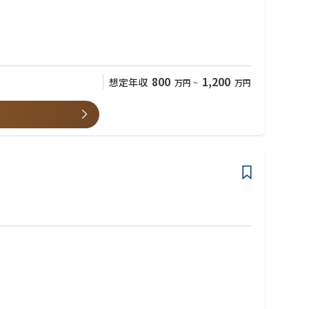
800
1,200
想定年収
万円
~
万円
クチャを自らの手で設計できます。
い方が活躍できる環境です。