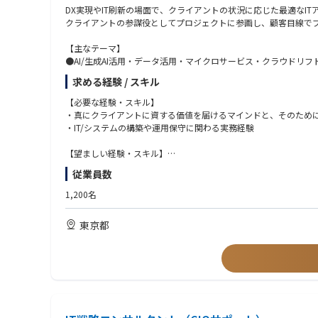
・建設、製造、重工業、エンターテインメント、小売、金融サー
DX実現やIT刷新の場面で、クライアントの状況に応じた最適なI
・AI、開発者向けプラットフォーム、データプラットフォーム関
クライアントの参謀役としてプロジェクトに参画し、顧客目線で
・Kubernetes、AKS、EKS、GKE、Docker、Helmなどのコンテ
・ウォーターフォールやアジャイルなど、複数のSDLC（システ
【主なテーマ】
・関連資格（例：AWS ソリューションアーキテクト／デベロッパ
●AI/生成AI活用・データ活用・マイクロサービス・クラウドリフ
GCP クラウドエンジニア／アーキテクト／デベロッパー、Azu
テクチャ要素技術や、脱炭素・ESG・SDGsなどの環境課題/社会課
求める経験 / スキル
・ネイティブモバイル開発（Android、iOS）の経験
●IT刷新プロジェクトにおけるPM支援/PMO運営支援
・C、C++などのコンパイル言語に関する経験
【必要な経験・スキル】
【この職種の魅力】
・真にクライアントに資する価値を届けるマインドと、そのため
・幅広いITアーキテクチャ知見を獲得する機会があります
・IT/システムの構築や運用保守に関わる実務経験
・クライアントビジネスの意思決定に直接的に関与するため、ビ
・クライアントの真の課題を見極め、解決のためのITアーキテク
【望ましい経験・スキル】
・SIer出身のコンサル未経験の方にも活躍していただきやすい環境です
＜ITアーキテクチャ知見＞
従業員数
・アサイン先のプロジェクト選定の際は、本人の志向を可能な限
●AI/生成AI・データ活用基盤・マイクロサービスアーキテクチャ
・相互成長を促す知見共有活動を行っています
ド/ノーコード開発・DevOps・CI/CD・アジャイル開発・エンタ
1,200名
●脱炭素・ESG・SDGsなどの環境課題/社会課題 を絡めたITア
東京都
＜プロジェクト推進スキル＞
●クライアントの懐に入り、本音を引き出し、意図を汲み取る力
●複雑な状況・事象を構造化して整理し、解決までのストーリー
●プロジェクトマネジメントの知見
●特定業界や特定業務についての知見
●IT企画、IT構想策定の経験