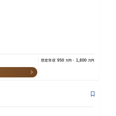
ことで、実践的かつエンドツーエンドのソリューションを提供し、真に意
を描き、より速く前進し、より良い未来を築くことを支援しています。
950
1,800
想定年収
万円
~
万円