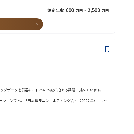
600
2,500
想定年収
万円
~
万円
が、データ活用支援（分析支援、基盤構築支援、組織作り支援、育
ビッグデータを武器に、日本の医療が抱える課題に挑んでいます。
ーや、高度なデータ分析技術を用いて大きな価値を生み出すAI・機
く在籍しております。なお、同社が自社開発をしている生成AIを活
ーションです。「日本優良コンサルティング会社（2022年）」にも
ebアプリケーションサービスです。すでに高度急性期病院の4割に
経営を目指す手助けをしています。