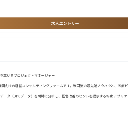
価の全体統括
設計の高度化・標準化
援
案・要件定義
経験
・コードレビュー・育成
求人エントリー
盤の利用経験
企画・設計・蓄積
ど）
ン力
ust GenGAを活用）
を生み出したい方
技術検討
る推進力のある方
支援
ップを発揮できる方
トとして残していける方
発を率いるプロジェクトマネージャー
使われビジネス価値を出すための分析や開発に取り組んできた経験が豊富なメンバー
機関向けの経営コンサルティングファームです。米国流の最先端ノウハウと、医療
を行っております。社内にはAI・データ分析組織をゼロから立ち上げてきたメンバ
されている有名アプリケーションの中核機能の実装を担ってきたメンバーなどが多
データ（DPCデータ）を瞬時に分析し、経営改善のヒントを提示するWebアプリケ
スタートアップ」に選定されました。
国の多くの急性期病院で導入されています。
病院とベンチマークした結果を提供することで、課題解決や意思決定を支援するW
データを可視化および自動分析し、課題解決や意思決定を支援することで、より良い