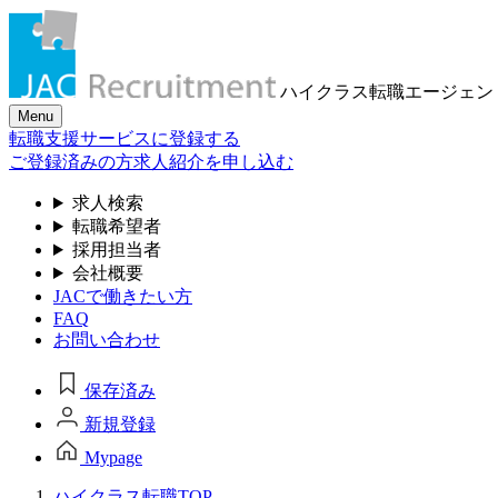
ハイクラス転職
エージェン
Menu
転職支援サービスに登録する
ご登録済みの方
求人紹介を申し込む
求人検索
転職希望者
採用担当者
会社概要
JACで働きたい方
FAQ
お問い合わせ
保存済み
新規登録
Mypage
ハイクラス転職TOP