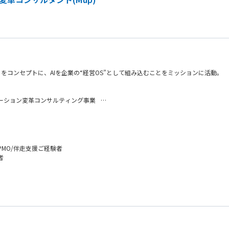
をコンセプトに、AIを企業の“経営OS”として組み込むことをミッションに活動。
レーション変革コンサルティング事業
は異なり、クライアントの自走を志向したサポートを実施し、価値を創出することを目指します
がらも、クライアントの業務代替や管理業務に終始し、本当に価値がある支援となっ
Iの活用による業務の効率化・高度化や採用支援といった、従来では踏み込まなかっ
MO/伴走支援ご経験者
者
すく成長も両立できる仕組みを整えています。
の成長を実感できない」
て残すことで得られる価値貢 献と、今後必須になる“AIの業務適応”スキル獲得
ッシャーがノイズ…」
クトにフォーカス
が取れない…」
後の強みを獲得
己研鑽できる方