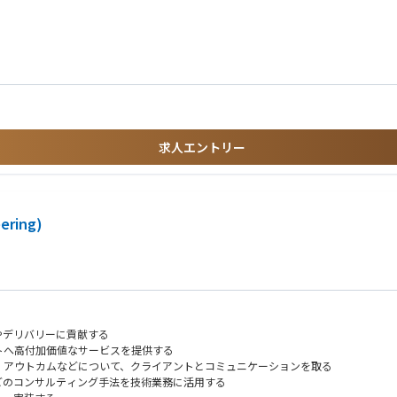
直結する成果を出せる
プロジェクト推進
の立案
理の実践
ニケーションが特徴
ドキュメント化
環境
調整対応を含む）
発なチーム文化
実施。
求人エントリー
い研鑽費用補助制度
びが可能
ering)
います
の両面を支援
のは、運用経験者です。その知見を活かし、保守性が高く、トラブルに強いアーキテ
む）も全額補助
ートも充実
を採用しよう」といった技術的な意思決定に関われます。新しい技術への感度が高
やデリバリーに貢献する
トへ高付加価値なサービスを提供する
、アウトカムなどについて、クライアントとコミュニケーションを取る
どのコンサルティング手法を技術業務に活用する