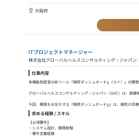
・テーブルデータを中心とした機械学習モデルの設計・構築・評
・日本語による高度な業務遂行能力（日本語能力試験N1相当）
・Pythonを用いたデータ処理、特徴量エンジニアリング、評価
大阪府
・本番運用を見据えたMLOps設計、モデルの継続的改善と運用支
＜歓迎要件＞
・AIコンサルタントや顧客と連携した、分析方針の策定・技術提
・PythonやRを用いた一連のデータサイエンス業務の高度な実践
・ジュニア・ミドル層のデータサイエンティストへの技術的支援
・Snowflake、Databricks、BigQueryなどのモダンなデータ基
・社内外で再利用可能な分析パターン・技術資産・プロダクトの
・MLOpsの設計・構築・運用経験（MLflow, CI/CD, モデル監視な
・社内メンバーへの技術的指導・レビュー・育成の経験
【プロジェクト事例】
・応用数学・情報科学・計量経済学などの修士課程修了
・市場分析モデルの開発・運用支援
・技術文書の読解・基本的なビジネス英語でのコミュニケーショ
ITプロジェクトマネージャー
・AutoMLツールの評価・導入に向けた技術検証
・事務の効率化を目的とした生成AIの業務適用支援（自社プロダクトTr
＜求める人物像＞
株式会社グローバルヘルスコンサルティング・ジャパン
・機械学習モデル開発に向けたデータ前処理・分析支援
・分析やモデル開発を通じて、事業や現場に直接的なインパクト
・データ分析基盤構想におけるモデル実装・評価フローの設計・
・課題設定からモデル設計、実装・運用までを自走して完遂でき
仕事内容
・グループ横断でのデータ活用に向けたモデリング実証（PoC）
・チームメンバーと積極的に協働しながら、技術的なリーダーシ
・実務から得た知見を体系化し、再現性のある仕組みやプロダク
多機能型経営分析ツール『病院ダッシュボードχ（カイ）』の開
＜TrustのAI･データ事業＞
同社の中核事業の1つであるAI・データ事業では、実際に現場で
グローバルヘルスコンサルティング・ジャパン（GHC）は、医療
成支援、ガバナンス構築支援など）と自社プロダクトの開発・提供
械学習モデルの開発を行ってきたメンバー、多数のユーザーに利用
今回、開発をお任せする『病院ダッシュボードχ』は、病院の診療
用したプロダクトが評価され日本経済新聞「活躍が期待されるAI
選ばれた当社のコンサルティングノウハウが凝縮されており、全
求める経験 / スキル
「病院ダッシュボードχ」とは
【必須要件】
＜魅力ポイント＞
病院内の様々なデータを可視化および自動分析し、病院の状況、他
・システム設計、開発経験
◤プロジェクトの魅力◢
導入実績があり、年々ニーズが高まっています。病院内の様々な
・要件定義経験
・ビジネスインパクトの大きい分析案件に携われる