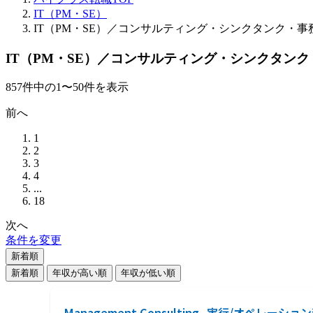
IT（PM・SE）
IT（PM・SE）／コンサルティング・シンクタンク・
IT（PM・SE）／コンサルティング・シンクタン
857
件
中の
1
〜
50
件を表示
前へ
1
2
3
4
...
18
次へ
条件を変更
新着順
新着順
年収が高い順
年収が低い順
Management Consulting_実行/オペレーシ