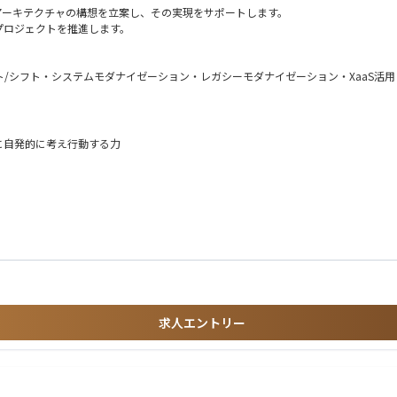
ビスなどの業界での経験
Tアーキテクチャの構想を立案し、その実現をサポートします。
連プロジェクトの実績
プロジェクトを推進します。
ナ技術の経験
ム開発ライフサイクル）手法の理解と、それらをもとにした業務計画の経験
ー、
ト/シフト・システムモダナイゼーション・レガシーモダナイゼーション・XaaS活用・ロ
re デベロッパー／ソリューションアーキテクト等）の保有
題の要素を含めた、DX/IT戦略立案・IT企画立案・IT構想策定・ITロードマップ策定
に自発的に考え行動する力
ジネス視点で物事を捉える力が身に付きます
チャをデザインすることを通じて、クライアントに大きな価値を提供することができ
(SIer出身メンバ多数)
り考慮します
・パブリッククラウドサービス・クラウドリフト/シフト・システムモダナイゼーション・
ープライズアーキテクチャ(EA)等に関する知見
ーキテクチャ知見
を組み立てる力
求人エントリー