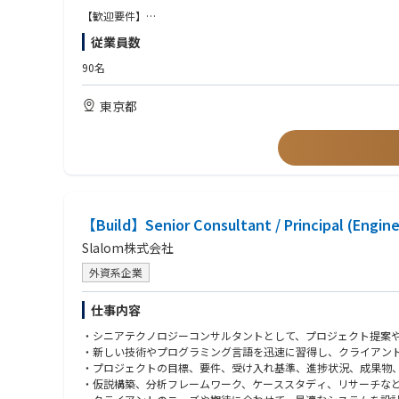
・プロフィットセンターとしてのデータ分析部門で、事業価値に
【具体的な業務内容】
【歓迎要件】
・強いコネクションと高難度な課題解決に取り組める
・ITプロジェクト目標設定における会議体ファシリテーション、
・システムアーキテクチャ設計経験
従業員数
・WBS/ガントチャート他ツール類を利用したプロジェクト計画
・データ分析、可視化経験
◤組織とカルチャー◢
・プロジェクト実行におけるスケジュール/コスト/リスク/品質管
・医療業界の知識
90名
・CTO自らが事業部長を兼任し、役職を超えたフラットなコミュ
・プロジェクト終結時における振り返り及び今後の課題洗い出し/
・Pandasでのデータ処理経験または機械学習経験
・全社定例・部門横断の情報共有や交流会によりオープンな連携
・各プロセスにおけるステークホルダーマネジメント対応（各種
・社内イベント（スポーツ大会・屋形船・シアター会など）で活
東京都
・外国籍の方も多く働く環境のため、英語を使用する社内会議の
【開発環境】
◤成長環境◢
言語：Python、JavaScript
・東京大学との共同研究・輪読会、社内技術勉強会を定期開催
フレームワーク：Django、Vue.js
・書籍・資格・セミナー・カンファレンス参加など、自由度の高
クラウド：AWS
・固定学習プラットフォームに縛られず、目的に応じた柔軟な学
データベース：MySQL、Redshift
・全社員にChatGPTアカウントを付与し、生成AI活用を推進
GitHub Copilot、Cline、Amazon Q
【Build】Senior Consultant / Principal (Engine
・最新技術への取り組みと、自社プロダクト開発にも関与可能
※ 設計、実装、調査、ドキュメント作成などで積極的に活用して
Slalom株式会社
◤働きやすさ◢
【働く魅力】
外資系企業
・ハイブリッド／リモート勤務可、休暇制度は大手企業水準
・運用・開発経験が活かせる
・スポーツ手当や社内交流補助など、健康・コミュニケーション
「リリース後に運用で苦労するシステム」を一番よく知っている
仕事内容
・社会保険完備、協会けんぽ加入、健康診断や予防接種（家族含
・技術選定の裁量権
・通勤交通費・出張・研修旅費などの各種手当、住宅・育児サポ
「この機能にはこのAWSサービスを使おう」「ライブラリはこれ
・シニアテクノロジーコンサルタントとして、プロジェクト提案
・新しい技術やプログラミング言語を迅速に習得し、クライアン
・プロジェクトの目標、要件、受け入れ基準、進捗状況、成果物
・仮説構築、分析フレームワーク、ケーススタディ、リサーチな