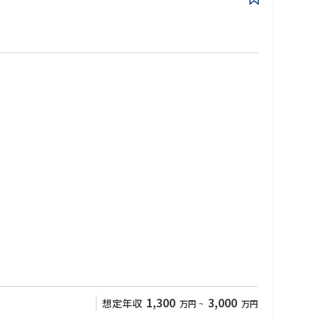
。
ているか・クライアントを依存させていないか疑問に思われるような
た領域までの支援による、新しい実行/オペレーション変革コンサル
1,300
3,000
想定年収
万円
~
万円