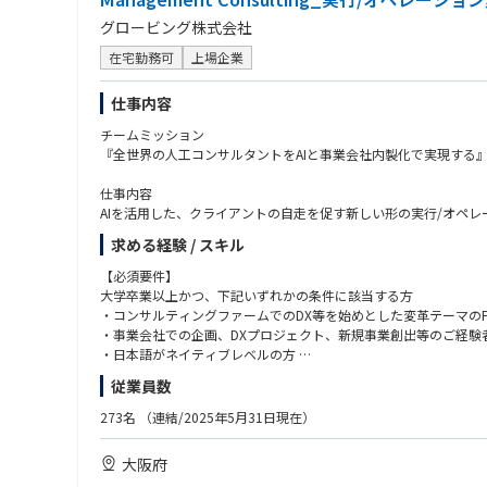
グロービング株式会社
在宅勤務可
上場企業
仕事内容
チームミッション
『全世界の人工コンサルタントをAIと事業会社内製化で実現する』
仕事内容
AIを活用した、クライアントの自走を促す新しい形の実行/オペ
Management Consultingでは、従来の“伴走支援”と
求める経験 / スキル
現在コンサルティング業界では“コンサルティング”と銘打ちな
支援スタイルが増えつつあります。
【必須要件】
我々の実行支援は、あくまでクライアントの自走化を目的とし、A
大学卒業以上かつ、下記いずれかの条件に該当する方
ティングを実施しています。
・コンサルティングファームでのDX等を始めとした変革テーマのP
・事業会社での企画、DXプロジェクト、新規事業創出等のご経験
チームとしても 「たのしいコンサル 」をキーワードに、働きや
・日本語がネイティブレベルの方
・「PMOや業務代替がやりたかったわけではない/以前ほど自分
従業員数
→実行支援＋AI化で、自身が作り上げた仕組みを“アセット”とし
【求める人物像】
・「純粋にクライアントに向き合いたいのに売上・稼働へのプレ
・今よりもう一段スキルアップや達成感を味わいたい方
273名
（連結/2025年5月31日現在）
→営業とコンサル機能を分離したチーミングにより、プロジェ
・成長中のファームで新サービス、新組織を拡大していきたい方
・「今の待遇に満足しているが、このままでいいか不安・身動き
・事業やクライアントの業界に愛着や愛情を持っている方
大阪府
→待遇を維持/向上させつつ、AI・変革ノウハウを身に着け、今
・知的好奇心・知的タフネスがあり、自ら積極的に物事を推進/自