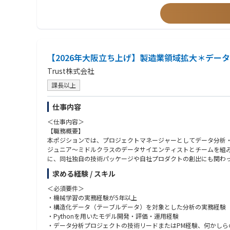
【2026年大阪立ち上げ】製造業領域拡大＊デー
Trust株式会社
課長以上
仕事内容
＜仕事内容＞
【職務概要】
本ポジションでは、プロジェクトマネージャーとしてデータ分析・
ジュニア〜ミドルクラスのデータサイエンティストとチームを組み
に、同社独自の技術パッケージや自社プロダクトの創出にも関わ
幅広い業種・領域に触れながら、分析×ビジネスを結ぶ上流工程
求める経験 / スキル
【プロジェクト体制】
＜必須要件＞
2名～6名程度でチーミング
・機械学習の実務経験が5年以上
・構造化データ（テーブルデータ）を対象とした分析の実務経験
【具体的な業務内容】
・Pythonを用いたモデル開発・評価・運用経験
・データ分析・AIプロジェクトにおける技術リードおよびプロジ
・データ分析プロジェクトの技術リードまたはPM経験、何かしら