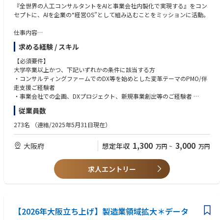
・大手自動車会社の製造領域AI戦略～モデル開発
・自身の変化や成長を楽しめる方（Enjoy working）
『全世界の人工コンサルタントをAIと事業会社内製化で実現する』をコン
・大手自動車会社の経営統合シナジー検討
・知的好奇心・知的タフネスがあり、自発的・積極的に物事を推進／自己
セプトに、AIを企業の“経営OS”として組み込むことをミッションに活動。
・大手自動車会社のグローバル品質におけるDX/AI戦略策定
研鑽できる方（Growth mindset）
・大手自動車会社のR&Dリソースマネジメント戦略策定
・将来の事業家・起業家・経営者を目指したい方（人材輩出）
仕事内容
・大手製薬会社のグローバルDX(変革CxOオフィス)
AIを活用した、クライアントの自走を促す新しい形の実行/オペレーション
・大手電機会社の新規事業創出 他多数
求める経験 / スキル
変革コンサルティング事業
Management Consultingでは、従来の“伴走支援”とは異なり、クライアン
【必須要件】
トの自走を志向したサポートを実施し、価値を創出することを目指しま
大学卒業以上かつ、下記いずれかの条件に該当する方
す。
・コンサルティングファームでのDX等を始めとした変革テーマのPMO/伴
現在コンサルティング業界では“コンサルティング”と銘打ちながらも、ク
走支援ご経験者
ライアントの業務代替や管理業務に終始し、本当に価値がある支援となっ
・事業会社での企画、DXプロジェクト、新規事業創出等のご経験者
ているか・クライアントを依存させていないか疑問に思われるような支援
・日本語がネイティブレベルの方
従業員数
スタイルが増えつつあります。
我々の実行支援は、あくまでクライアントの自走化を目的とし、AIの活用
【求める人物像】
273名
（連結/2025年5月31日現在）
による業務の効率化・高度化や採用支援といった、従来では踏み込まなか
・今よりもう一段スキルアップや達成感を味わいたい方
った領域までの支援による、新しい実行/オペレーション変革コンサルテ
・成長中のファームで新サービス、新組織を拡大していきたい方
1,300
3,000
大阪府
想定年収
万円
~
万円
ィングを実施しています。
・事業やクライアントの業界に愛着や愛情を持っている方
・知的好奇心・知的タフネスがあり、自ら積極的に物事を推進/自己研鑽
チームとしても 「たのしいコンサル 」をキーワードに、働きやすく成長
できる方
求人エントリー
も両立できる仕組みを整えています。
・「PMOや業務代替がやりたかったわけではない/以前ほど自分の成長を
実感できない」
→実行支援＋AI化で、自身が作り上げた仕組みを“アセット”として残す
ことで得られる価値貢 献と、今後必須になる“AIの業務適応”スキル獲得
【2026年大阪立ち上げ】製造業領域拡大＊データ
・「純粋にクライアントに向き合いたいのに売上・稼働へのプレッシャー