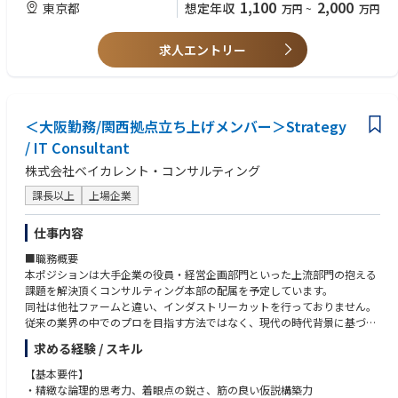
1,100
2,000
東京都
想定年収
万円
~
万円
●コンサルティングファーム、SIer、IT企業、事業会社などでの業務改
AIを「導入する」だけではなく、業務プロセス・意思決定・KPIに組み込
善・システム導入・DX推進経験
み、現場で使われ続ける仕組みにするポジションです。
●顧客業務のヒアリング、業務整理、要件定義の経験
求人エントリー
●AI、データ分析、SaaS、業務システムなどを活用した課題解決経験
【業務内容】
●プロジェクトマネジメントまたはプロジェクト推進の経験
●顧客業務のヒアリング、業務分析、課題の構造化
●エンジニアやデータサイエンティストと連携した開発・導入プロジェク
●AI活用テーマの課題設定、ユースケース設計
トの経験
●PoCから本番導入、業務定着までのプロジェクト推進
＜大阪勤務/関西拠点立ち上げメンバー＞Strategy
●AIソリューションの要件整理、仕様設計
【歓迎要件（WANT）】
/ IT Consultant
●AIエンジニアと連携した実装推進・技術要件への落とし込み
●AI／生成AI／LLMを活用した業務改善・DXプロジェクトの経験
●顧客、Biz、開発チーム間のコミュニケーション設計・合意形成
●RAG、AIエージェント、データ分析基盤などに関する基本的な理解
株式会社ベイカレント・コンサルティング
●業務KPIの設計、効果検証、定着支援
●業務システム、SaaS、ERP、CRM、SCMなどの導入・活用支援経験
課長以上
上場企業
●個別案件で得た知見の抽象化、再利用可能なプロダクトへの還元
●BPR、業務設計、業務標準化に関する経験
●製造、流通小売、自動車、SCM、通信などの業界知見
【ポジションの特徴】
仕事内容
●プロダクトマネージャー、BizDev、エンジニアとの協働経験
●現年収比150％up等での提示実績あり/スキルに応じたRS（譲渡制限付
●スタートアップや新規事業環境でのプロジェクト推進経験
■職務概要
株式）付与制度あり
本ポジションは大手企業の役員・経営企画部門といった上流部門の抱える
●AIエンジニアやFDEと近い距離で、実装まで踏み込んだコンサルティン
課題を解決頂くコンサルティング本部の配属を予定しています。
グができる
同社は他社ファームと違い、インダストリーカットを行っておりません。
●顧客の業務変革に深く入り込み、AIの社会実装をリードできる
従来の業界の中でのプロを目指す方法ではなく、現代の時代背景に基づ
●コンサルティング、プロダクトマネジメント、事業開発を横断したキャ
き、他業界を知っているからこそ出来るコンサルティングを行うことで他
リア形成が可能
求める経験 / スキル
社と差別化を図ってます。他社にはない1pool制による幅広い経験と高い
●スタートアップの成長フェーズにおいて、事業づくりそのものに関与で
年収水準も同社の魅力の1つです。
きる
【基本要件】
●リモートワークやフレックス制度を活用しながら、柔軟な働き方が可能
・精緻な論理的思考力、着眼点の鋭さ、筋の良い仮説構築力