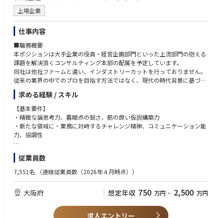
・ベイカレントの発展のためには、プロフェッショナルな人財を育成して
・大手自動車メーカーの品質管理プロセス強化のためのシステム基盤構築
・スタートアップでの事業成長に携わりたい方、アントレプレナーを目指
上場企業
いくことが重要であると考えています。
・大手音響機器メーカーのKPI設計～CRMのグローバル導入
す方
・このため、各階層に応じて体系立てた各種カリキュラム、社内/外部研
・大手エネルギー企業の代理店ポータルのアジャイル開発(構築～導入ま
(将来の事業家・起業家・経営者を目指したい方)
修会やトレーニングを準備しております。
仕事内容
で)
・知的好奇心・知的タフネスがあり、自ら積極的に物事を推進/自己研鑽
・英語研修や海外ビジネススクール研修など、日本を牽引できるグローバ
できる方
■職務概要
ルリーダー集団の育成に注力しています。
・大手自動車OEMのAIモデル及びデータ基盤の導入(構想～実装まで)
本ポジションは大手企業の役員・経営企画部門といった上流部門の抱える
・大手自動車OEMの効率化・高度化を目的としたAIモデル・データ基盤構
課題を解決頂くコンサルティング本部の配属を予定しています。
築の支援
同社は他社ファームと違い、インダストリーカットを行っておりません。
・大手製薬会社の全領域(R＆D、営業、オペレーション)のAI活用構想策定
従来の業界の中でのプロを目指す方法ではなく、現代の時代背景に基づ
き、他業界を知っているからこそ出来るコンサルティングを行うことで他
■プロフェッショナルとしてのキャリアをサポート
求める経験 / スキル
社と差別化を図ってます。他社にはない1pool制による幅広い経験と高い
グロービングでは、社員のスキル/マインド向上のため、下記コンテンツ
年収水準も同社の魅力の1つです。
【基本要件】
を実施しています。
・精緻な論思考力、着眼点の鋭さ、筋の良い仮説構築力
・全社トレーニング：シニアパートナー、各インダストリーメンバーから
＜職務詳細＞
・新たな領域に・業務に対峙するチャレンジ精神、コミュニケーション能
の講義
・各業界のリーディングカンパニーを中心としたクライアントの経営課
力、協調性
・Enjoy Working Session：仕事を楽しむためのコミュニケーションをチー
題/業務課題に対する分析、及びマネジメント向けレポート作成
ムで実施
・解決すべき課題は、事業戦略策定・オペレーション改革・デジタルトラ
【望まれる経験】
・カウンセラーとの1on1
従業員数
ンスフォーメーション等
・事業会社の経営企画、営業企画などの実務経験
・戦略/業務/ITについての専門知識を活かした課題解決や新規サービス企
・事業戦略策定、マーケティング戦略、新サービス企画の経験
7,551名
（連結従業員数（2026年４月時点））
その他リーダーシップ研修や全社ワークショップなど、圧倒的な成長スピ
画/事業戦略の策定支援
・戦略コンサルティングでのコンサルタントとしての実務経験
ードを支える様々な研修プログラムをご用意しております。
・各インダストリーのPMO案件に従事
・総合コンサルティングファーム、SIerにてIT/業務領域の課題解決プロジ
また、コンサルタントとしてのキャリアアップだけでなく、自社ビジネス
750
2,500
大阪府
想定年収
万円
~
万円
ェクト経験
の立ち上げや経営に関わるチャンスも豊富です。
～大阪拠点におけるプロジェクト事例～
多様な成長や活躍の機会が用意されており、個々の希望に応じたキャリア
・銀行：生成AIの全社導入戦略策定および導入検討
求人エントリー
パスを追求できます。