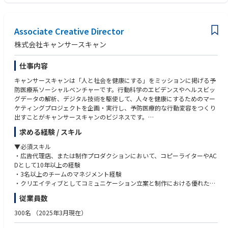
ネジメント
験
・テーブルデータを中心とした機械学習モデルの設計・構築・評価の全体
・MLOpsの設計・構築・運用経験（MLflow, CI/CD, モデル監視など）
統括
・社内メンバーへの技術的指導・レビュー・育成の経験
Associate Creative Director
・Pythonを用いたデータ処理、特徴量エンジニアリング、評価設計の高度
・応用数学・情報科学・計量経済学などの修士課程修了
化・標準化
・技術文書の読解・基本的なビジネス英語でのコミュニケーション力
株式会社キャンサースキャン
・本番運用を見据えたMLOps設計、モデルの継続的改善と運用支援
・AIコンサルタントや顧客と連携した、分析方針の策定・技術提案・要件
＜求める人物像＞
仕事内容
定義
・分析やモデル開発を通じて、事業や現場に直接的なインパクトを生み出
・ジュニア・ミドル層のデータサイエンティストへの技術的支援・コード
したい方
キャンサースキャンは「人と社会を健康にする」をミッションに掲げる予
レビュー・育成
・課題設定からモデル設計、実装・運用までを自走して完遂できる推進力
防医療系ソーシャルベンチャーです。行動科学のエビデンスやヘルスビッ
・社内外で再利用可能な分析パターン・技術資産・プロダクトの企画・設
のある方
グデータの解析、デジタル技術を駆使して、人々を健康にするためのマー
計・蓄積
・チームメンバーと積極的に協働しながら、技術的なリーダーシップを発
ケティングプロジェクトを企画・実行し、予防医療的な行動変容をつくり
揮できる方
出すことがキャンサースキャンのビジネスです。
【プロジェクト事例】
・実務から得た知見を体系化し、再現性のある仕組みやプロダクトとして
求める経験 / スキル
・市場分析モデルの開発・運用支援
残していける方
日本には世界最高水準の幅広い医療サービスに簡単にアクセスできる素晴
・AutoMLツールの評価・導入に向けた技術検証
らしい制度と環境が整っています。しかし、40-74歳の日本人の約半分が
▼必須スキル
・事務の効率化を目的とした生成AIの業務適用支援（自社プロダクトTrust
健康診断を受けず、また、成人では糖尿病が強く疑われる人々が約20％近
・広告代理店、または制作プロダクションにおいて、コピーライターやAC
GenGAを活用）
くに上りますが、その中でも約30%の人々が糖尿病の治療を全く行ってい
Dとして10年以上の経験
・機械学習モデル開発に向けたデータ前処理・分析支援
ません。このような、”適切な医療サービスが適切なタイミングで十分に
・3名以上のチームのマネジメント経験
・データ分析基盤構想におけるモデル実装・評価フローの設計・技術検討
活用されていない実態”は、日本の医療費高騰に抑制の目途が立たないこ
・クリエイティブとしてコミュニケーション立案と制作における優れた実
・グループ横断でのデータ活用に向けたモデリング実証（PoC）支援
との原因の1つであるとも考えられ、日本の予防医療が抱える最大の課題
績を示すポートフォリオの提出が可能な方
従業員数
の1つです。
・社内デザイナーや外部協力会社へのデザインディレクション等、優れた
＜TrustのAI･データ事業＞
作品を生み出すクリエイティブディレクションのスキル
300名
（2025年3月現在）
同社の中核事業の1つであるAI・データ事業では、実際に現場で使われビ
私たちキャンサースキャンは、この予防医療の課題を“行動変容”で解決で
・細部にまで目が行き届き、クリエイティブ・ソリューションを自信を持
ジネス価値を出すための分析や開発に取り組んできた経験が豊富なメンバ
きると考え、行動変容をつくり出す技術を武器にその解決に取り組んでい