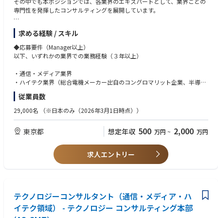
その中でも本ポジションでは、各業界のエキスパートとして、業界ごとの
【具体的業務内容】
専門性を発揮したコンサルティングを展開しています。
■コンサルティング案件(戦略、IT)のプロジェクトリード
■各ステークホルダーとのRM
通信・メディア業界チーム、ハイテク業界（総合電機メーカー出自のコン
■定常業務に対して業務プロセスの見直し、改善の提案推進を行う
求める経験 / スキル
グロマリット企業、半導体関連企業、コンシューマ機器、医療機器メーカ
■資料、ドキュメント作成
ー等）業界、又はソフトウェア＆プラットフォーム業界への所属となり、
■ベンダー管理
◆応募要件（Manager以上）
深い業界知見を武器に、社内外のメンバーとプロジェクトを組みながら、
■クライアントとの折衝、進捗管理、スケジュール管理
以下、いずれかの業界での業務経験（３年以上）
業界全体またはお客様の社会的価値・企業価値が向上するためのプラン策
■品質管理、ドキュメントレビュー等の業務
定や変革の実行をリードします。
■基本設計、詳細設計などの開発案件
・通信・メディア業界
■DX推進についての企画や戦略
・ハイテク業界（総合電機メーカー出自のコングロマリット企業、半導体
お客様のビジネス成長やサービス創出に向けて、お客様と共に戦略を考え
■SAP導入プロジェクトの品質管理活動支援
関連企業、コンシューマ機器、医療機器メーカー等）
従業員数
るだけでなく、業務・ITにおける論点をクリアにし、アジャイル的にビジ
■各PJにおけるテスト密度、バグ密度の集計、分析、評価サポート
・ソフトウェア＆プラットフォーム業界
ネス、テクノロジー、UXやUI等のデザイン側などあらゆる専門集団と連携
■大手コンサルでの経験を持つボードメンバーを中心に創業以来着実に成
29,000名
（※日本のみ（2026年3月1日時点））
してサービス立ち上げを推進します。アドバイザリー型のコンサルティン
長を続ける新興ファーム
グではなく、プロデューサーとして、立ち上げチームの一員として活躍し
■経営戦略立案/新規事業創出/DX支援などの幅広いプロジェクト
______________________________
500
2,000
東京都
想定年収
万円
~
万円
ていただきます。
■将来の幹部候補採用に向けてポテンシャル採用開始
＜以下は共通要件＞
また、関わったプロジェクトが世の中に出てくることを体感できるや目に
見えて成果が実感できることが魅力です。
・コンサルタント経験又は高度な業界知見ある方
求人エントリー
【ポジションの魅力、強み】
・産業構造変革に対する熱意
・代表、役員が事業会社の創業経験者のため、他のコンサルファームと異
・他者を巻き込むコミュニケーション能力（主体性、分析力、ロジカルシ
______________________________
なり事業拡大の経験が豊富なメンバーがそろっています。
ンキング、コミュニケーション力等）
◆業務内容
・案件獲得と案件アサインを同じ社員が担う営業人事制度を採用している
それぞれの業界全体、お客様の変革を支援しています。
テクノロジーコンサルタント（通信・メディア・ハ
ため、コンサルタントの意向を踏まえ、営業活動やプロジェクトアサイン
◆応募要件（Ana/Cons）
を行う体制が整っています。
以下、いずれかの業界に興味がありコンサルにチャレンジしたいという強
イテク領域） - テクノロジー コンサルティング本部
＜通信・メディア業界チーム＞
・クライアントからの評価ががしっかりと給与に反映される環境です。(評
い意欲のある方やポテンシャルがある方