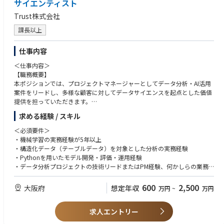
サイエンティスト
がノイズ…」
Trust株式会社
→営業とコンサル機能を分離したチーミングにより、プロジェクトにフ
ォーカス
課長以上
・「今の待遇に満足しているが、このままでいいか不安・身動きが取れな
い…」
仕事内容
→待遇を維持/向上させつつ、AI・変革ノウハウを身に着け、今後の強み
を獲得
＜仕事内容＞
【職務概要】
本ポジションでは、プロジェクトマネージャーとしてデータ分析・AI活用
案件をリードし、多様な顧客に対してデータサイエンスを起点とした価値
提供を担っていただきます。
ジュニア〜ミドルクラスのデータサイエンティストとチームを組みなが
求める経験 / スキル
ら、分析戦略の設計・提案から、モデル構築、実装、運用設計（MLOps）
までを一貫して主導。さらに、実務を通じて得た知見や技術資産を基に、
＜必須要件＞
同社独自の技術パッケージや自社プロダクトの創出にも関わっていただき
・機械学習の実務経験が5年以上
ます。
・構造化データ（テーブルデータ）を対象とした分析の実務経験
幅広い業種・領域に触れながら、分析×ビジネスを結ぶ上流工程から現場
・Pythonを用いたモデル開発・評価・運用経験
実装までを横断的に担えるポジションです。
・データ分析プロジェクトの技術リードまたはPM経験、何かしらの業務
を推進したご経験。
【プロジェクト体制】
・日本語による高度な業務遂行能力（日本語能力試験N1相当）
600
2,500
大阪府
想定年収
万円
~
万円
2名～6名程度でチーミング
＜歓迎要件＞
【具体的な業務内容】
求人エントリー
・PythonやRを用いた一連のデータサイエンス業務の高度な実践経験
・データ分析・AIプロジェクトにおける技術リードおよびプロジェクトマ
・Snowflake、Databricks、BigQueryなどのモダンなデータ基盤の利用経