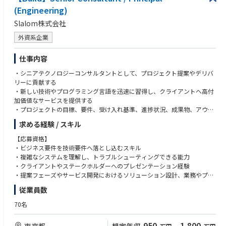
(Engineering)
Slalom株式会社
外資系企業
仕事内容
・シニアテクノロジーコンサルタントとして、プロジェクト提案やデリバ
リーに貢献する
・新しい技術やプログラミング言語を迅速に習得し、クライアントへ高付
加価値なサービスを提供する
・プロジェクトの目標、要件、受け入れ基準、進捗状況、成果物、アウト
カムなどについて、クライアントとコミュニケーションを取る
求める経験 / スキル
・仮説構築、分析フレームワーク、ケーススタディ、リサーチなどのコン
サルティング手法を技術業務に活用する
【応募資格】
・クライアントのニーズや期待に合わせて、最適なシステムを設計・実装
・ビジネス要件を技術要件へ落とし込むスキル
する
・複雑なシステムを理解し、トラブルシューティングできる能力
・リファレンスアーキテクチャや実績あるフレームワークを活用し、堅牢
・クライアントやステークホルダーへのプレゼンテーション経験
で信頼性・拡張性の高いシステムを設計する
・提案フェーズやサービス開発におけるソリューション設計、業務やプロ
・技術設計書やドキュメントを作成し、クライアントへのガイダンスやト
ジェクト計画の立案能力
従業員数
レーニングを提供する
・学習意欲が高く主体的に業務に取り組める方。課題を発見し、改善案の
・曖昧で複雑な状況にも柔軟に対応し、ステークホルダーと協力しながら
提案や実施ができ、自己管理ができる方
70名
課題の明確化と解決を図る
・有償でのコンサルティングまたはプロフェッショナルサービスの実務経
・プロジェクトの作業範囲定義、作業分解、依存関係管理、リスク軽減な
験が3年以上
950
1,800
東京都