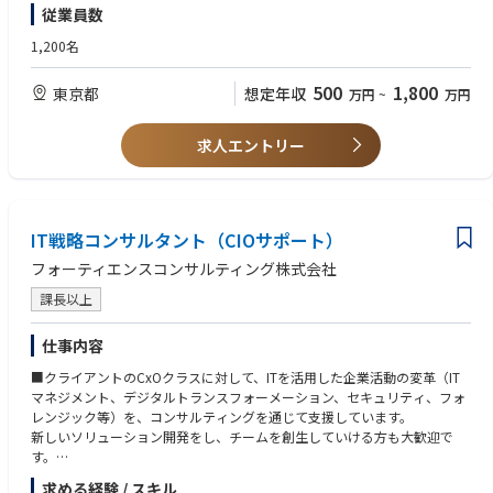
【望ましい経験・スキル】
・Kubernetes、AKS、EKS、GKE、Docker、Helmなどのコンテナ技術の経
従業員数
【この職種の魅力】
＜ITアーキテクチャ知見＞
験
・幅広いITアーキテクチャ知見を獲得する機会があります
●AI/生成AI・データ活用基盤・マイクロサービスアーキテクチャ・パブリ
1,200名
・ウォーターフォールやアジャイルなど、複数のSDLC（システム開発ライ
・クライアントビジネスの意思決定に直接的に関与するため、ビジネス視
ッククラウドサービス・クラウドリフト/シフト・システムモダナイゼー
フサイクル）手法の理解と、それらをもとにした業務計画の経験
点で物事を捉える力が身に付きます
ション・レガシーモダナイゼーション・SaaS・PaaS・IaaS・ローコード/
・関連資格（例：AWS ソリューションアーキテクト／デベロッパー、
500
1,800
東京都
想定年収
万円
~
万円
・クライアントの真の課題を見極め、解決のためのITアーキテクチャをデ
ノーコード開発・DevOps・CI/CD・アジャイル開発・エンタープライズア
GCP クラウドエンジニア／アーキテクト／デベロッパー、Azure デベロ
ザインすることを通じて、クライアントに大きな価値を提供することがで
ーキテクチャ(EA)等に関する知見
ッパー／ソリューションアーキテクト等）の保有
きます
●脱炭素・ESG・SDGsなどの環境課題/社会課題 を絡めたITアーキテクチ
求人エントリー
・ネイティブモバイル開発（Android、iOS）の経験
・SIer出身のコンサル未経験の方にも活躍していただきやすい環境です(SIe
ャ知見
・C、C++などのコンパイル言語に関する経験
r出身メンバ多数)
・アサイン先のプロジェクト選定の際は、本人の志向を可能な限り考慮し
＜プロジェクト推進スキル＞
ます
●クライアントの懐に入り、本音を引き出し、意図を汲み取る力
・相互成長を促す知見共有活動を行っています
IT戦略コンサルタント（CIOサポート）
●複雑な状況・事象を構造化して整理し、解決までのストーリーを組み立
てる力
フォーティエンスコンサルティング株式会社
●プロジェクトマネジメントの知見
●特定業界や特定業務についての知見
課長以上
●IT企画、IT構想策定の経験
仕事内容
■クライアントのCxOクラスに対して、ITを活用した企業活動の変革（IT
マネジメント、デジタルトランスフォーメーション、セキュリティ、フォ
レンジック等）を、コンサルティングを通じて支援しています。
新しいソリューション開発をし、チームを創生していける方も大歓迎で
す。
求める経験 / スキル