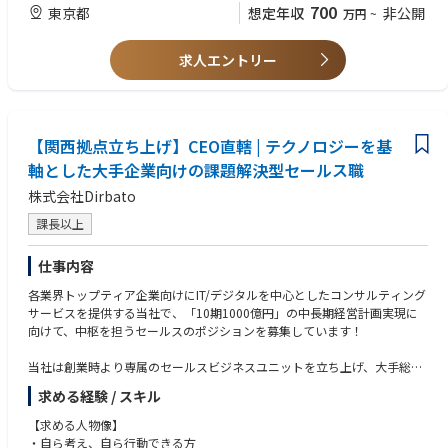
って明確に伝えることができる方
ーが、データ活用支援（分析支援、基盤構築支援、組織作り支援、育成支
700
東京都
想定年収
非公開
万円
~
ます。
援、ガバナンス構築支援など）と自社プロダクトの開発・提供を行ってお
社会へのポジティブなインパクトをさらに拡げていくために既存サービス
▼歓迎スキル
ります。社内にはAI・データ分析組織をゼロから立ち上げてきたメンバー
の増強に加え、新規サービスの拡充を加速させるフェーズにきています。
・他部門との連携を円滑にできる方
求人エントリー
や、高度なデータ分析技術を用いて大きな価値を生み出すAI・機械学習モ
デルの開発を行ってきたメンバー、多数のユーザーに利用されている有名
【私たちのチームについて】
▼求める人物像・ミッション、ビジョン、バリューへの共感（社会課題の
アプリケーションの中核機能の実装を担ってきたメンバーなどが多く在籍
クリエイティブ本部は現在22名（Communication Design3名、DTPチー
クリエイティブによる解決に意義を感じる方）
しております。なお、同社が自社開発をしている生成AIを活用したプロダ
ム9名、校正チーム10名）、3つのファンクションチームによって構成され
・独創的であり、好奇心旺盛、積極的な方
クトが評価され日本経済新聞「活躍が期待されるAIスタートアップ」に選
ており、「行動変容を起こす、クリエイティブなコミュニケーションを創
【関西拠点立ち上げ】CEO直轄 | テクノロジーを基
・クリエイティブの力で社会を良くしたい/貢献したいという熱い想いを
定されました。
りだす」というミッションのもと、社内制作部門として関連部署と連携し
持っている方
軸とした大手企業向けの課題解決型セールス職
ながら、競争優位性のあるコミュニケーション開発力とサービスの安定供
・新しい知識を吸収し、学びへの意欲と向上心がある方
株式会社Dirbato
給を実現する役割りを担っています。
・成長を続ける組織で、共にチームと仕組みを作ることにやりがいを感じ
＜魅力ポイント＞
る方
課長以上
◤プロジェクトの魅力◢
【業務内容】
・マネジメントが好きでメンバーに向き合ってくれる方
・ビジネスインパクトの大きい分析案件に携われる
社内開発チームにはクリエイティブの他、戦略立案するコミュニケーショ
・チームワークを大事にし、周囲の人たちに対して貢献しようとするホス
・プロフィットセンターとしてのデータ分析部門で、事業価値に直結する
仕事内容
ンディベロップメント（ComDev）やDXチームがあり、事業成長目的の新
ピタリティを持っている方
成果を出せる
規サービス開発や自治体からの要望を受けて関連部署と協力し、意図や目
各業界トップティア企業向けにIT/デジタルを中心としたコンサルティング
・強いコネクションと高難度な課題解決に取り組める
的に合わせて、独創性のあるコミュニケーション・コンセプトやアイディ
サービスを提供する当社で、「10期1000億円」の中長期経営計画実現に
アを作成し、プロジェクトをリードします。
向けて、中枢を担うセールスのポジションを募集しています！
◤組織とカルチャー◢
社内デザイナーや外部コラボレーション先へのディレクションと、ブリー
・CTO自らが事業部長を兼任し、役職を超えたフラットなコミュニケーシ
フから最終的なアウトプットまで、クリエイティブの成果物を牽引しま
当社は創業時より専属のセールスビジネスユニットを立ち上げ、大手総合
ョンが特徴
す。
コンサルファームのトップセールス4名を中心に営業戦略立案～実行まで
・全社定例・部門横断の情報共有や交流会によりオープンな連携環境
・自治体向けコミュニケーションの企画・開発（キーコピーやキービジュ
求める経験 / スキル
を実行することで、急成長する当社事業を牽引してきました。関西支社立
・社内イベント（スポーツ大会・屋形船・シアター会など）で活発なチー
アル、撮影ディレクション、社外プロジェクトマネジメント）
ち上げのフェーズにおいて、当事業における収益の最大化、スピード感を
ム文化
【求める人物像】
・サービスサイト、LP、各種バナーなどのWebプロモーションの企画・開
持ち成長を図るべく、新たに参画いただけるメンバーを募集しています。
・外国籍の方も多く働く環境のため、英語を使用する社内会議の実施。
・自ら考え、自ら行動できる方
発