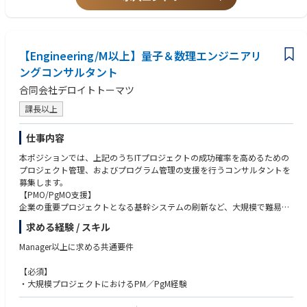
●個別案件で得た知見を抽象化し、再利用可能なプロダクト資産へ還元す
●機械学習、データ分析、数理最適化領域での実務経験
る取り組み
●Git/GitHubを用いたチーム開発経験
【ポジションの特徴】
【歓迎要件（WANT）】
●現年収比150％up等での提示実績あり/スキルに応じたRS（譲渡制限付
【Engineering/M以上】量子＆数理エンジニアリ
●AIエージェント設計・実装経験
株式）付与制度あり
●LangChain / LangGraph 等の利用経験
ングコンサルタント
●アカデミック、元AIスタートアップCTOなど、多様なバックグラウンド
●MLOps／LLMOpsの設計・運用経験
合同会社デロイトトーマツ
を持つメンバーが在籍
●SaaSまたはBtoBプロダクトの開発経験
●経営に近い距離で、プロダクト方針や事業戦略の意思決定にも関与でき
●業務改善、業務設計、BPRに関する経験
課長以上
る
●特定業界に関するドメイン知識（例：製造、流通小売、自動車、SCM、
●将来的にはエンジニアリングに加えて、コンサルティング、事業開発、
通信等）
仕事内容
プロダクトマネジメントなど幅広いキャリアを選択可能
●リモートワークやフレックス制度を活用しながら、最新AI技術のキャッ
〇AIコンサルタント
本ポジションでは、上記のうちITプロジェクトの成功確率を高めるための
チアップ・実装に集中できる環境
【求める人物像】
プロジェクト管理、およびプログラム管理の支援を行うコンサルタントを
●生成AIツール（Copilot / Claude Code）自由利用
●AIの社会実装を通じて、日本企業の競争力向上に貢献したい方
募集します。
●データドリブンな業務変革や経営変革に関心がある方
【PMO/PgMO支援】
●顧客の現場に入り込み、業務課題を深く理解することに面白さを感じる
企業の重要プロジェクトとなる基幹システムの刷新など、大規模で難易度
【AIコンサルタント‐PoCで終わらせないAI実装・業務変革支援-】
方
の高いシステム開発プロジェクトの推進を支援します。
顧客の現場に深く入り込み、業務理解・課題設定・AI活用テーマ設計・実
求める経験 / スキル
●技術、業務、ビジネスを横断しながら課題解決を進めたい方
多数のプロジェクト実績から蓄積したノウハウやアセットを活かし、立ち
装推進・本番導入・定着支援までを一気通貫で担うポジションです。
●スタートアップの事業成長に関わりたい方
上げから終結までクライアントに伴走しながらプロジェクトを成功へと導
Manager以上に求める共通要件
●将来的に事業責任者、プロダクト責任者、起業家などを目指したい方
きます。
単なる要件定義やPoC支援に留まらず、実際の業務に定着し、事業成果に
●知的好奇心と知的タフネスがあり、自ら学び、考え、推進できる方
・プログラム／プロジェクトマネジメント支援
【必須】
つながるAIソリューションを構築していきます。さらに、個別案件で得た
・プロジェクト評価支援
・大規模プロジェクトにおけるPM／PgM経験
知見を抽象化し、再利用可能なプロダクト資産へ還元することで、顧客ご
【必須要件（MUST）】
・ガバナンス設計・運営支援
との個別最適に閉じない価値創出を目指します。
以下いずれかのご経験をお持ちの方