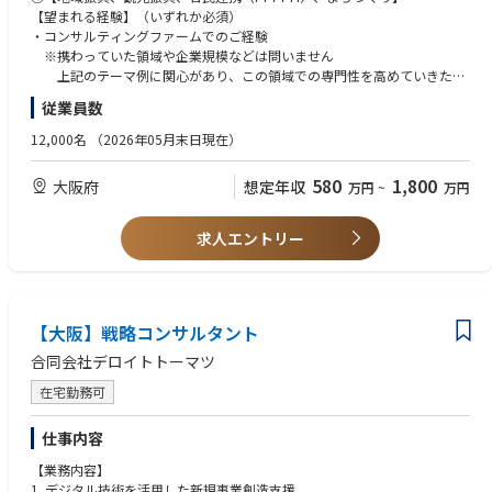
【求める人材像】
サポートを受けながら業務を遂行して頂きます）。
【望まれる経験】（いずれか必須）
以下の能力を有する方
・コンサルティングファームでのご経験
・コミュニケーション能力
■テーマ例
※携わっていた領域や企業規模などは問いません
・プレゼンテーション能力
・観光戦略/地域創生戦略の策定支援、DMO組成支援
上記のテーマ例に関心があり、この領域での専門性を高めていきたい
・問題解決・論理的思考力
・観光地経営等を通じた地域マネジメント体制の構築支援
という志向をお持ちの方を歓迎します。
従業員数
・ビジネス文書（Excel・Power Point等を用いたコンサルティング提案書
・スマートシティ、スーパーシティ構想策定支援
・行政機関（中央省庁、地方自治体等）での、政策の企画立案、官民連携
や報告書を想定）作成能力
・ベンチャーエコシステム構築支援・スタートアップ支援
プロジェクト等のマネジメント等の経験
12,000名
（2026年05月末日現在）
・困難な状況であっても、最後までやり抜くコミット力
・地域活性化支援（例：プロスポーツチームとの連携、コンパクトシテ
・事業会社における経営企画・事業開発プロジェクトのマネジメント又は
・学び続ける力（コンサルティング業界では、入社後も継続的に業界知
ィ、eスポーツ・メタバース活用、ふるさと納税支援）
それに準ずる経験
580
1,800
大阪府
想定年収
見・各種スキル等を学習し続ける必要があります）
万円
~
万円
・インフラ再構築支援（都市公園のリニューアル、庁舎建て替え、上下水
・投資銀行・メガバンク・地方銀行等でのプロジェクトマネジメント又は
道の広域化、PPP/PFI検討）
それに準ずる経験
・コンソーシアム・地域協議会等のマネジメント支援
・海外（現地法人）において、事業開発や経営企画、経営管理のマネジメ
求人エントリー
・統合型リゾート（IR）への参入にあたっての事業性検証・ビジネスモデ
ント又はそれに準ずる経験
ル構築支援
・不動産会社・ディベロッパー・ゼネコンなどでの開発経験
・不動産証券化を通じた地域振興事例の創出 など
【望まれる経験】（推奨）
【大阪】戦略コンサルタント
・観光振興/地方創生の知見
②【気候変動・エネルギー関連】
・官民連携によるまちづくりの知見
合同会社デロイトトーマツ
【業務内容】
・スマートシティに関する実務経験、知見
気候変動・カーボンニュートラル、サーキュラーエコノミー、生物多様性
・統合型リゾート（IR）に関する知見、人脈
在宅勤務可
等のグリーントランスフォーメーション領域をテーマに、行政、大企業、
・MBA、中小企業診断士、技術士
大学法人等へのクライアントに対するコンサルティング業務や、当該領域
・データアナリティクスの実務経験
仕事内容
についてのビジネス推進、プロジェクトマネジメントをお任せします。
・電力・ガス・鉄道などインフラ業界の知見
【業務内容】
主には以下のようなテーマの業務を予定しています（必ずしも全ての業務
1. デジタル技術を活用した新規事業創造支援
②【気候変動・エネルギー関連】