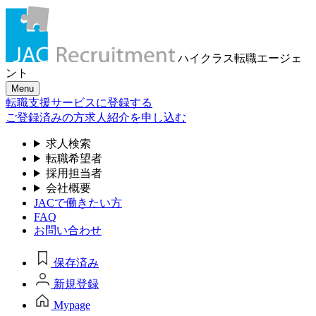
ハイクラス転職
エージェ
ント
Menu
転職支援サービスに登録する
ご登録済みの方
求人紹介を申し込む
求人検索
転職希望者
採用担当者
会社概要
JACで働きたい方
FAQ
お問い合わせ
保存済み
新規登録
Mypage