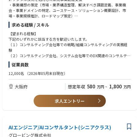
を独力で実行する必要はなく、必要に応じて他のマネジャー・スタッフの
・事業構想の策定（市場・業界構造整理、解決すべき課題定義、事業機
【望まれる経験】（必須）
サポートを受けながら業務を遂行して頂きます）。
会・事業ドメインの特定、ユースケース・ソリューション概要設計、市
■コンサルティングファームでのご経験
場・事業規模推計、ロードマップ策定）
※携わっていた領域や企業規模などは一切問いません
■テーマ例
・事業戦略及び収支計画の策定
地域の課題（アジェンダ）解決に関心をお持ちの方歓迎
求める経験 / スキル
◇気候変動・エネルギーを軸としたイノベーション推進アドバイザリー
・PoC（実証実刑）の設計・企画・計画書の作成、PoCの実行支援 など
上記の「テーマ例」に関しての知見は現時点では問いません。コンサルテ
・脱炭素/エネルギー技術研究開発マネジメントコンサルティング
ィングファームで培った、課題解決能力やロジカルシンキング、アウトプ
【望まれる経験】
・脱炭素/エネルギー技術シーズの事業化コンサルティング
2. 企業・自治体のデジタル戦略策定支援
ットのスキルがあれば十分にキャッチアップが可能です。上記のテーマ例
下記のいずれかに該当する方を歓迎いたします。
・再エネ/省エネ/畜エネ、スマートコミュニティ、エネルギーインフラに
・国内外の市場調査、DX動向/事例の整理・分析、DX化の成功要因の特定
に関心があり、この領域での専門性を高めていきたいという志向をお持ち
（１）コンサルティング会社等での戦略/組織コンサルティングの実務経
関する調査コンサルティング
・DX化領域・課題の特定、あるべきDXの方向性（ビジョン）
の方を歓迎します。
験
・水素・アンモニア等のクリーンエネルギーに係る戦略策定
・戦略の構想策定
（２）コンサルティング会社、システム会社等でのDX関連のコンサルティ
・ベンチャー・地域課題エコシステムに係る戦略策定
・デジタル技術を活用したビジネスモデル・バリューチェーンの設計
【望まれる経験】（推奨）
ングの実務経験
従業員数
◇気候変動・エネルギー対策の導入・実施に係るアドバイザリー
・脱炭素、グリーントランスフォーメーションに関する知見
（３）事業会社の経営企画、新規事業開発部門でのDX事業の企画・推進業
・気候変動対策（再エネ・省エネ・畜エネ）の導入効果評価・分析
3. 都市・地域のデジタル化支援
・サーキュラーエコノミーに関する知見
務の実務経験
12,000名
（2026年05月末日現在）
・気候変動対策（再エネ・省エネ・畜エネ）に係る技術開発/評価/分析
・スーパーシティー、スマートシティー構想策定、都市OS導入、
・再エネ、省エネ、畜エネに関する知見
（４）事業会社のDX部門でのデジタル改革、実装の実務経験
・（カーボンリスクを含む）エネルギーマネジメント体制の構築支援
・デジタルを活用した各産業のバリューチェーン再構築（主に、1次産業
・カーボンクレジット/カーボンプライシングに関する知見
（５）ヘルスケア、ライフサイエンスに係る実務経験
580
1,800
大阪府
想定年収
・脱炭素事業にかかるコスト/ベネフィット分析/影響度調査
万円
~
万円
が対象）
・一次産業（林業・農業等）に関する知見
・海外の最新事例・法規制等の調査
・地域（行政）・企業のデジタル人材育成支援
・エネルギー関連データ利活用・スマートシティに関する知見
◇気候変動・エネルギーを含む事業リスクコンサルティング
・関西圏自治体の環境政策関連部署への人脈
求人エントリー
・事業化推進支援/実証事業等の実行支援
4. スマートヘルス事業構想策定支援
・会計士、MBA、中小企業診断士等の有資格者
・カーボンクレジット/カーボンプライシングに係るオポチュニティ/リス
・事業構想の策定（市場・業界構造整理、解決すべき課題定義、事業機
・博士課程、技術士、エネルギー管理士、電気主任技術者等の有資格者
ク分析
会・事業ドメインの特定、ソリューション概要設計、市場・事業規模推
・電力・ガス・鉄道等のインフラ業界の知見
・脱炭素社会への移行に伴う事業継続に係るコンサルティング
計、ロードマップ策定）
・気候変動の緩和（森林吸収源の拡充等）と適応（経済活動、健康/衛生
・国内外の市場調査、健康・医療データプラットフォーム導入事例の整
【語学】
AIエンジニア/AIコンサルタント(シニアクラス)
等への影響軽減）に係るコンサルティング
理・分析
・日本語…ビジネスレベル(日本語能力検定1級相当)以上が必須要件
グロービング株式会社
・健康・医療データプラットフォームに求められる機能要件等の整理