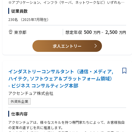
・チーム体制によるITコンサルティングからグロースまでのEnd to End支
※アプリケーション、インフラ（サーバ、ネットワークなど）いずれも応
援
募可能です。
従業員数
■身につくスキル
230名
（2025年7月現在）
・課題を特定するための論理的思考能力
【歓迎スキル・経験】
・課題解決能力
・ファーム経験者
500
2,500
東京都
想定年収
万円
~
万円
・コミュニケーション能力
・システムに関連した業務改善をされたご経験がある方
・大規模プロジェクトにおけるプロジェクト推進力
・業務プロセス改善のご経験（BPR、BPM等）
・設計、開発管理、品質管理（ABAP,その他）経験
求人エントリー
■コンサル未経験の方
・SAP導入のご経験（品質管理、I/F開発）
・チームメンバーと連携しながら担当プロジェクトの完遂
・プロジェクト運営や体制構築
【求める人物像】
・IT企画や提案などの上流工程
・自己研鑽ができる方
・情報システム部門支援、PMO業務
インダストリーコンサルタント（通信・メディア,
・上昇志向が高い方
・コミュニケーションを取ることがお好きな方
ハイテク, ソフトウェア＆プラットフォーム領域）
■コンサル経験者の方
- ビジネス コンサルティング本部
・大手クライアントの新規開拓および深耕、体制拡大
・急拡大をする部門の組織つくり、組織推進、マネジメントコンサルシフ
アクセンチュア株式会社
トの主導
外資系企業
・コンサルタントの育成・教育・マネジメント
・営業と連動し、提案活動やキーマンとのリレーションシップ
・ITコンサルタントとしての各プロジェクトデリバリー
仕事内容
・情報システム部門支援、PMO業務等
アクセンチュアは、様々なスキルを持つ専門家たちによって、お客様独自
の変革の道すじを共に推進します。