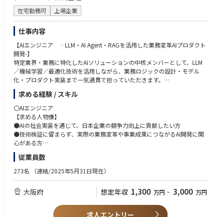
・英語…ビジネスレベルの方歓迎
・PoC（実証実刑）の設計・企画・計画書の作成、PoCの実行支援 など
在宅勤務可
上場企業
【求める人材像】
以下の能力を有する方
仕事内容
・コミュニケーション能力
・プレゼンテーション能力
【AIエンジニア ‐LLM・AI Agent・RAGを活用した業務変革AIプロダクト
・問題解決・論理的思考力
開発-】
・ビジネス文書（Excel・Power Point等を用いたコンサルティング提案書
特定業界・業務に特化したAIソリューションの中核メンバーとして、LLM
や報告書を想定）作成能力
／機械学習／最適化技術を活用しながら、業務ロジックの設計・モデル
・困難な状況であっても、最後までやり抜くコミット力
化・プロダクト実装まで一気通貫で担っていただきます。
・学び続ける力（コンサルティング業界では、入社後も継続的に業界知
求める経験 / スキル
見・各種スキル等を学習し続ける必要があります）
モデルを作って終わりではなく、業務プロセス・意思決定・KPIまで設計
し、AIを実際の事業成果につなげることにこだわるポジションです。
〇AIエンジニア
【求める人物像】
【業務内容】
●AIの社会実装を通じて、日本企業の競争力向上に貢献したい方
●特定業界・業務向けAIプロダクトの設計・開発
●技術検証に留まらず、実際の業務変革や事業成果につながるAI開発に関
●業務フローや意思決定ロジックの構造化／モデル化
心がある方
●LLM、機械学習、最適化アルゴリズムの業務適用
●将来的にプロダクト責任者、事業責任者、起業家などを目指したい方
従業員数
●AIエージェント／マルチステップ推論の設計・実装
●知的好奇心と知的タフネスがあり、自ら学び、考え、推進できる方
●Prompt Engineering、RAG、構造化出力等を活用したAIアプリケーショ
273名
（連結/2025年5月31日現在）
ン開発
【必須要件（MUST）】
●KPI設計および業務成果に紐づく評価指標の設計
以下いずれかのご経験をお持ちの方
1,300
3,000
大阪府
想定年収
万円
~
万円
●MLOps／LLMOpsを含む、本番運用を前提としたシステム設計
●Pythonを用いたWebアプリケーションまたはAPI開発経験
●社内のFDEやコンサルタントと連携した業務要件の整理・技術要件への
●LLM API（OpenAI, Anthropic, Gemini等）を用いた開発経験
落とし込み
●Prompt Engineering、RAG等の実装経験
求人エントリー