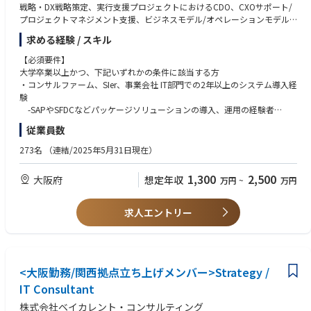
戦略・DX戦略策定、実行支援プロジェクトにおけるCDO、CXOサポート/
・エネルギー：電力需給における自動予測システムの構築
プロジェクトマネジメント支援、ビジネスモデル/オペレーションモデル/
大手電力会社において、社会インフラとしての影響度が極めて高い電力需
サービスモデルの変革、及び新規事業の立ち上げなどの実行推進支援。
求める経験 / スキル
給予測業務に対し制度変更のたびに複数のツールを都度補完的に活用して
いたため、業務の品質と効率性の両面で課題が顕在化していた。
デジタル新規事業の立ち上げ
【必須要件】
これまでの電力業界への豊富な支援実績により蓄積されたナレッジと、企
DXコンサルティング事業で蓄積した経営/ビジネス高度化知見と、Digital
大学卒業以上かつ、下記いずれかの条件に該当する方
画からシステム開発まで一気通貫してご支援できる体制をフルに活用。結
やAI/IoT等の知見を掛け合わせた新規事業/サービスの開発、展開。
・コンサルファーム、SIer、事業会社 IT部門での2年以上のシステム導入経
果、制度変更への対応だけでなく、季節性など不確実性の高い事象にも対
験
応可能な高精度な電力需給の自動予測システムを構築。
■仕事内容
-SAPやSFDCなどパッケージソリューションの導入、運用の経験者
-「単なるシステム導入」のSIではなく、本来実現すべき「経営戦略の実
-システム導入案件のPMOやクライアントの立場として、プロジェクト
従業員数
■同社が誇る”One Pool制”とは
現」をゴールに、経営戦略に紐づいた「定量的な成果を実現する変革テー
推進された方
同社では他社に無いOne Pool制という組織体制を取っています。従来のコ
マ」の具体化・優先順位付けをし、その実現に必要なHowとして「業務改
-特定の業務領域(営業/SCM/会計等)の業務プロセス知見とシステム導入
273名
（連結/2025年5月31日現在）
ンサルティングファームでは業界と領域（戦略、業務、ITなど）のマトリ
革」「人材・組織変革」「デジタルアセット蓄積・活用」を追求。
経験
クスにより配属組織が決まる一方で、同社ではその組織を壁の無い文字通
-コンサルタントとして対クライアント向けの課題設定・要検定義の経験
1,300
2,500
大阪府
想定年収
りOne Poolにすることにより、コンサルタントが幅広い業界と幅広い領域
万円
~
万円
-データ基盤の構想～実装、データを活用したAIの業務適用の構想、BPR、
者
の経験を積める構造になっています。
モデル構築、アプリケーション構築までの一貫した支援。
-エンジニア・サイエンティストとして社内向け・クライアント向けのプ
戦略ファームならではの事業戦略(新規事業進出、大規模構造改革)から、A
ロダクトを開発した経験者
求人エントリー
■キャリアパス
I/Dataを活用した根本的な業務改革案件を中心とした支援。
-デザイナーとして社内外向けデジタルプロダクトのUIUXをデザインし
・現在のビジネススキル/ITスキルと経験を分析して、目指すべき姿（目
データ駆動型経営、組織へのAIの取り組みなど組織設計・風土改革・チェ
た経験者
標）とのギャップを捉え、
ンジマネジメント支援
・日本語がネイティブレベルの方
実現方法やアプローチを個別に話ししながら設定しています。
・上記取組により多くの方が、SEからITコンへのキャリアチェンジ、ITコ
■コンサルティング案件のご紹介（一例）
<大阪勤務/関西拠点立ち上げメンバー>Strategy /
【求める人物像】
ンから戦略コンへのキャリアチェンジに成功しています。
・大手電機メーカーの全社基幹システム導入
・業界に捉われず、社会課題やトレンドを抑えたHot Topicテーマに携わ
IT Consultant
・大手美容機器メーカーの全面的な基幹業務の改革・基幹システムの統合
りたい方
■育成/研修
株式会社ベイカレント・コンサルティング
・大手スポーツ用品メーカーの基幹システム刷新
・志のある方、意義ある仕事を楽しめる方