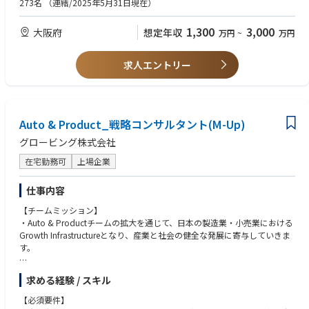
273名
（連結/2025年5月31日現在）
・CFOアジェンダにおけるInsightの発信
・財務会計/管理会計領域のERP/BI導入のプロジェクトに関わってこられ
・動的平衡マネジメントの開発（オファリング化~PJでの実践~将来の海外
た皆様
1,300
3,000
大阪府
想定年収
万円
~
万円
輸出）
・経営管理・FP＆A領域のデータ分析/AI活用のプロジェクトに関わってこ
られた皆様
Globe-ingでは、それぞれの職位において”ランクを超えた自発的な動
・公認会計士資格をお持ちの皆様、事業会社の財務経理部門での実務経験
求人エントリー
き”が積極的に評価されるが、基本的には、D/SMupは複数案件同時並行で
をお持ちの皆様
のセリングやデリバリ、M以下は一つのPJに100%アサインでのデリバリが
中心的な動き方となる。また、今後はPJにおける生成AI等のテクノロジー
【歓迎/WANT】
の活用も重要な要素となる。
・外資系戦略コンサルティングファームでのトップパフォーマー
Auto & Product_戦略コンサルタント(M-Up)
・会計領域のグローバルプロジェクト経験者
【Director／Senior Manager】
グロービング株式会社
・セリング：Pupと連携し、新たなオファリングの開発、新規クライアン
【求める人物像】
トの開拓、既存クライアント内での継続・拡大や横展開の提案を行う
・AI＆データ駆動型経営の社会実装に本気でチャレンジしたい方
在宅勤務可
上場企業
・デリバリ：多くの場合、複数のクライアントやPJを同時に持ち、
・FP領域にとどまらず、事業戦略やDXなど連携する領域に関心を持ってい
・チーミング：Partnerに向けて、自身のチーム組成（クライアントとメン
る方
仕事内容
バー）を行う
・一緒にFPチームを立ち上げ、成長していく意欲をお持ちの方
・その他：リーダシップロールとして、Globe-ingの経営における一定の
【チームミッション】
・チームワーカーであり、GLBの他チームとのコラボを楽しみながら取り
役割を担う（入社時～入社後要相談）
・Auto & Productチームの拡大を通じて、日本の製造業・小売業における
組める方
Growth Infrastructureとなり、産業と社会の健全な発展に寄与していきま
・クライアント愛に溢れ、クライアントのために全力投球する方
【Manager】
す。
・Finance Performanceという新しいファンクション・チームの立上げや
･基本的に一つのPJに100%アサインとなり、D/SMupやPJチームメンバー
拡大に興味がある方
と連携しながら、現場でのクライアントのカウンターパートとしてPJの推
【仕事内容】
・自身の変化や成長を楽しめる方（Enjoy working）
求める経験 / スキル
進や主要成果物の作成を担う
・Auto&Product領域におけるCXO伴走者、産業のGrowth Infrastructure
・知的好奇心・知的タフネスがあり、自発的・積極的に物事を推進／自己
・状況に応じ、提案活動に参加する
としての経営戦略／事業戦略コンサルティング全般
研鑽できる方（Growth mindset）
【必須要件】