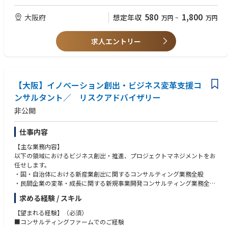
ビリティに関するグループ戦略やポリシーの策定、これらを支える業務・
SAP S4/HANAを活用し、これまでよりもより高速に、より生産性を高めた
・ITコンサル関連の経験
システム構築など、企業のコーポレート機能としての取り組みを支援する
業務を実現するための基幹システム刷新を実施。
【望まれる経験】
580
1,800
大阪府
想定年収
万円
~
万円
ことにより、企業のサステナビリティ経営の高度化に貢献していきます。
国内だけでなく海外複数拠点への展開も予定されており、要件定義段階か
・上記のプロジェクト例に関連する業務経験または同等の専門知識をお持
らGlobalメンバーと協業して推進。
ちの方
◆求める人物像
【プロジェクト例】
モジュールも多岐にわたっており、基本であるSD/MM/FI/COだけでなく、
求人エントリー
・通信・メディア・エンターテインメント・ハイテク業界クライアントをI
◆サステナビリティ情報開示対応アドバイザリー
PP/eWM/GTS/CRM（Hybris Billing）BPCなども活用。
【求める資格】
Tの力で支援したい方
－欧州CSRD開示対応
・特にありません
・システム開発の経験を生かしながら、企業の方向性決定・業務の基本設
－ISSB/SSBJサステナビリティ開示対応
.
計などコンサルスキルを磨いていきたい方
－TCFD開示対応
【語学】
・クライアントフェイシング志向の方、チームワークを重視し、自発的に
【大阪】イノベーション創出・ビジネス変革支援コ
－TNFD開示対応
・必須ではありませんが、ビジネスレベルの英語力をお持ちの方を歓迎し
課題解決・変化創造に取り組める方
－ESG評価機関の評価向上支援
ンサルタント／ リスクアドバイザリー
ます
・いずれはプロジェクトマネージャとして、数十億規模のSI系プロジェク
－温室効果ガス排出量に関する実績算定・目標設定の高度化支援
トをコントロールしていきたい方
非公開
【求める人材像】
◆サステナビリティ戦略立案/業務・システム構築アドバイザリー
以下の能力を有する方
－サステナビリティ経営に関する長期ビジョン・目標立案
仕事内容
・コミュニケーション能力
－中長期目線の競争優位性に資するマテリアリティ分析
・プレゼンテーション能力
【主な業務内容】
－人権デューデリジェンス対応支援
・論理的思考力
以下の領域におけるビジネス創出・推進、プロジェクトマネジメントをお
－サステナビリティデータ収集に関する業務プロセス構想策定（内部統
・ビジネス文書（コンサルティング提案書や報告書を想定）作成能力
任せします。
制や保証準備対応含む）
・国・自治体における新産業創出に関するコンサルティング業務全般
－サステナビリティデータ収集に関するシステム構想策定
・民間企業の変革・成長に関する新規事業開発コンサルティング業務全般
・産学連携等プロジェクトを推進する大学・パートナー企業を対象とした
【DTCとの違い】
求める経験 / スキル
産学連携・スタートアップアドバイザー 等
DTCのサービスと一部重複することはありますが、元々監査法人内にあっ
【望まれる経験】（必須）
たアドバイザリー部門であり、サステナビリティ・非財務情報に関する
主には以下のようなテーマの業務を予定しています（必ずしも全ての業務
■コンサルティングファームでのご経験
「開示」「制度対応」「業務・システム方針策定」といった領域を強みと