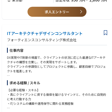
想定年収
万円
~
万円
どのプロジェクト計画を策定する
・ソフトウェアインフラまたはプラットフォーム構築の実績が5年以上
・カンファレンスやミートアップ、オンラインフォーラム等で会社を代表
・AWS、Azure、Google Cloudのいずれかの主要クラウドプロバイダーで
し、ネットワークの拡大、
の実務経験
求人エントリー
知見の共有、個人ブランドおよび会社の市場プレゼンス向上に貢献する
・以下いずれかのモダンアプリケーション開発技術に関する実務経験
バックエンド:
【会社概要】
┗NodeJS（TypeScript）、JVM系技術（Java/Scala/Kotlin、Sprin
Slalomは、ビジネス・テクノロジー・人間性（Humanity）の交差点で価
g/Jersey等）、Python（Flask等）、Go（Gorilla/mux、Gin等）
値を創出する、次世代型のプロフェッショナルサービス企業です。
ITアーキテクチャデザインコンサルタント
フロントエンド・フルスタック:
私たちは「Fiercely Human（人に徹底的に向き合う）」というアプローチ
. ┗NETスタック（ASP.NET、.NET Core、C#）、Angular、React、V
フォーティエンスコンサルティング株式会社
を大切にし、顧客、そしてその先にいる顧客の顧客まで深く理解すること
ueなどの各種フレームワーク
で、実践的かつエンドツーエンドのソリューションを提供し、真に意味の
・サーバーレスコンピューティングやイベント駆動型アーキテクチャの経
仕事内容
あるインパクトを生み出します。
験
700社以上のテクノロジーパートナーに支えられ、8カ国・49拠点に約12,
・ドメイン駆動設計（DDD）、Model-View-Controller（MVC）またはその
DX実現やIT刷新の場面で、クライアントの状況に応じた最適なITアーキテ
000名のメンバーを擁するSlalomは、人と組織がより大きなビジョンを描
他ソフトウェア設計パターンの専門知識
クチャの構想を立案し、その実現をサポートします。
き、より速く前進し、より良い未来を築くことを支援しています。
・データモデルの設計経験、RDBMSやNoSQLシステムの利用経験
クライアントの参謀役としてプロジェクトに参画し、顧客目線でプロジェ
また、働きがいのある企業としても高く評価されており、**Fortune誌
・マイクロサービスアーキテクチャの導入・運用経験
クトを推進します。
「働きがいのある会社ベスト100」**に9年連続で選出されています。
・ビジネスレベルの日本語力および会話レベルの英語力
【主なテーマ】
求める経験 / スキル
【歓迎スキル】
●AI/生成AI活用・データ活用・マイクロサービス・クラウドリフト/シフ
・AWS、Azure、Google Cloudのうち2つ以上の主要クラウドプロバイダ
ト・システムモダナイゼーション・レガシーモダナイゼーション・XaaS活
【必要な経験・スキル】
ーでの高度な実務経験
用・ローコード/ノーコード開発・DevOps・CI/CDなどの各種アーキテク
・真にクライアントに資する価値を届けるマインドと、そのために自発的
・建設、製造、重工業、エンターテインメント、小売、金融サービスなど
チャ要素技術や、脱炭素・ESG・SDGsなどの環境課題/社会課題の要素を
に考え行動する力
の業界での経験
含めた、DX/IT戦略立案・IT企画立案・IT構想策定・ITロードマップ策定
・IT/システムの構築や運用保守に関わる実務経験
・AI、開発者向けプラットフォーム、データプラットフォーム関連プロジ
●IT刷新プロジェクトにおけるPM支援/PMO運営支援
ェクトの実績