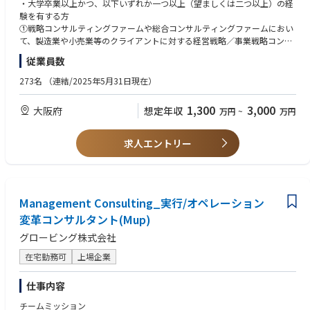
- 最上流の戦略策定からその具体化、実行・実装までを実現
・将来の事業家・起業家・経営者を目指したい方（人材輩出）
・大学卒業以上かつ、以下いずれか一つ以上（望ましくは二つ以上）の経
コンサルティング案件のご紹介（一例）
- アジェンダに応じて他の専門チームやAI事業本部等と連携して共同PJ体
験を有する方
・大手素材会社における経営KPI定義と見える化に向けた基幹系刷新
制を組成
①戦略コンサルティングファームや総合コンサルティングファームにおい
・大手製薬会社におけるデータ駆動型経営に向けた戦略策定/実行支援
・JI（Joint Initiatve）としてのクライアントとの共同事業
て、製造業や小売業等のクライアントに対する経営戦略／事業戦略コンサ
・大手美容機器会社における経営KPI定義、経営基盤・基幹系刷新・構築
・PI（Principal Investment）の投資先企業のCXO等派遣
ルティング、 M&A、DXやAI活用等のプロジェクトのセールスやデリバリー
従業員数
・自動車部品製造会社におけるデータ駆動型経営の戦略・構想策定及び実
・Thought LeadershipとしてのInsightの発信・動的平衡マネジメントの開
経験がある方
装支援
発（オファリング化~PJでの実践~将来の海外輸出）
②製造業や小売業の事業会社において、経営企画、新規事業、M&A、DXや
273名
（連結/2025年5月31日現在）
・大手専門商社における利益構造の見える化と経営KPI再設計に向けた基
AI／Data活用プロジェクト等の経験がある方
幹系刷新
【Director／Senior Manager】
③IT大手、SIer、AIスタートアップ等で、大規模システム導入やDX、AI／D
1,300
3,000
大阪府
想定年収
・大手自動車部品製造会社における経営管理体系・KPI再設計を通じた事
万円
~
万円
・セリング：Pupと連携し、新たなオファリングの開発、新規クライアン
ata活用プロジェクト等の経験がある方
業収益性・投資判断の高度化支援
トの開拓、既存クライアント内での継続・拡大や横展開の提案を行う
・日本の製造業や小売業の将来に関し危機感や使命感を持ち、自分ゴトと
・大手製造コングロマリットにおける事業経営状況の可視化および経営管
・デリバリ：多くの場合、複数のクライアントやPJを同時に持ち、
して志高くクライアントの変革に伴走できる方
求人エントリー
理強化
・チーミング：Partnerに向けて、自身のチーム組成（クライアントとメン
・日本語ネイティブレベルの方
バー）を行う
・その他：リーダシップロールとして、Globe-ingの経営における一定の
【歓迎/WANT】
役割を担う（入社時～入社後要相談）
・ビジネス英語（※英語中心のPJも有り）
Management Consulting_実行/オペレーション
・普通自動車運転免許（特に、Autoの場合）
【Manager】
変革コンサルタント(Mup)
･基本的に一つのPJに100%アサインとなり、D/SMupやPJチームメンバー
【求める人物像】
グロービング株式会社
と連携しながら、現場でのクライアントのカウンターパートとしてPJの推
・Auto&Productという新しいインダストリー・チームの立上げや拡大に
進や主要成果物の作成を担う
興味がある方
在宅勤務可
上場企業
・状況に応じ、提案活動に参加する
・インダストリーの再定義を行い、新しいインダストリー創出やインダス
トリー・コンバージェンスに興味がある方
仕事内容
【コンサルティング案件のご紹介（一例）】
・製造業や小売業のインダストリー、クライアントやその製品・サービス
・大手自動車会社の​全社AI戦略策定/実装
に対する愛着や愛情、深い造形をお持ちの方
チームミッション