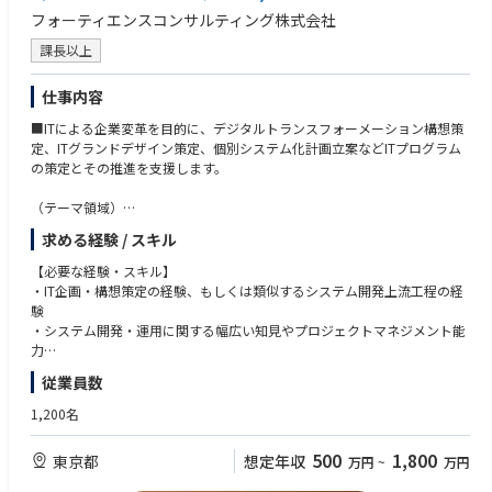
フォーティエンスコンサルティング株式会社
◆フロント業務デジタル化／業務改革（BPR）
・非対面チャネル（Web・アプリ）の構築による顧客接点の高度化
課長以上
・業務分析に基づくTo-Be設計および業務プロセス改革推進
・営業・事務・コールセンター等のDX戦略策定～実行支援
仕事内容
◆AI／テクノロジー活用
■ITによる企業変革を目的に、デジタルトランスフォーメーション構想策
・音声認識・自然言語処理を活用したコールセンター高度化
定、ITグランドデザイン策定、個別システム化計画立案などITプログラム
・AI導入における運用設計・定着化（チェンジマネジメント）
の策定とその推進を支援します。
・データ／AI戦略策定および基盤構築支援
（テーマ領域）
◆データマネジメント／利活用
・デジタルトランスフォーメーション構想策定、ITグランドデザイン策定
・DWHのクラウド移行およびデータ分析基盤の構築
求める経験 / スキル
・個別システム化計画立案、システム要件定義などシステム化上流プロセ
・データ活用によるマーケティング高度化、不正検知ロジック開発
スの支援
【必要な経験・スキル】
・プロジェクト実行段階におけるクライアントサイドに立った全体マネジ
・IT企画・構想策定の経験、もしくは類似するシステム開発上流工程の経
■やりがい
メント支援
験
①金融特化×ドメイン知識の深いコンサルタントへ
・システム開発・運用に関する幅広い知見やプロジェクトマネジメント能
ワンプールではなく金融領域特化のため、若いうちから専門性を集中して
【この職種の魅力】
力
磨くことができます。
・「ITトランスフォーメーションの専門家」としてITを活用した顧客組織
・自らの成長に対する意欲とチーム、クライアント、社会に貢献し変化を
今後不可避となる金融業界のレガシーモダナイゼーション+生成AI活用の
従業員数
やビジネスの変革を手掛けていただきます
創り出したいという信念・情熱（意欲・信念・情熱）
知見を早期に習得することが可能です。
・クライアント企業の仕組みをより良い方向へ変革し、それをクライアン
1,200名
金融専門コンサルとして役員・部長級クラスのカウンターパートを早期に
トと共に創りあげていく、自ら「変化を創り出す」醍醐味が味わえます
担当していただくことで、業界理解×AI／テクノロジー両軸のスキルを習
・チームメンバーは特定の業種やソリューションに偏らない経験豊富な人
【望ましい経験・スキル】
得でき、市場価値を上げ、長期的なキャリア資産の形成が行えます。
500
1,800
東京都
想定年収
万円
~
万円
材が揃っています
・課題の全体像を俯瞰した上で高い視点から抽象化しコンセプトを導きだ
・我々と共にコンサルティングを実践することで、コンサルタントとして
す能力（企画構想力）