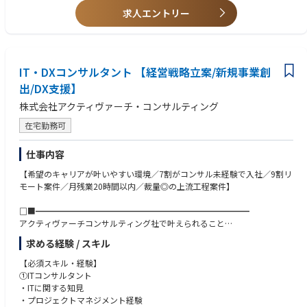
②生成AI案件に本気で取り組める環境
の能力と共に自らの成長スピードを高めることが可能です
・クライアントとのやりとりを通して議論を進化させ問題を解決できる力
求人エントリー
プロジェクトの約半数が生成AI・データ活用領域です。
（問題解決・コミュニケーション力）
AI未経験でも、社内に多くのプロフェッショナルがおり実案件や社内講習
・プロジェクトの目的達成に向け最後までやり抜く力（プロジェクト推進
でキャッチアップが可能です。
力）
金融×AIの領域で日本トップクラスの知見とネットワークを保有しており
・コンサルティング会社、IT企画部門での実務経験
ます。
IT・DXコンサルタント 【経営戦略立案/新規事業創
出/DX支援】
③売上ノルマではなく、伴走型の“クライアントファースト”
Trustはグループ会社でイベント・セミナー運営をしていることもあり、金
株式会社アクティヴァーチ・コンサルティング
融業界に強いネットワークがあるためコンサルタントに強い営業力を求め
ておりません。
在宅勤務可
売上至上主義ではなく、真にクライアントの課題に向き合う伴走型コンサ
ルティングを徹底しています。
仕事内容
コンサルタント個人にも、短期売上より顧客価値の最大化が求められる文
化となっています。
【希望のキャリアが叶いやすい環境／7割がコンサル未経験で入社／9割リ
モート案件／月残業20時間以内／裁量◎の上流工程案件】
■求める人物像
・保険ビジネスの構造を理解し、ITを通じて変革をリードしたい方
□■━━━━━━━━━━━━━━━━━━━━━━━━━━
・業務とITの両面から課題を捉え、実行まで推進できる方
アクティヴァーチコンサルティング社で叶えられること
・複雑なステークホルダーを巻き込みながらプロジェクトを推進できる方
━━━━━━━━━━━━━━━━━━━━━━━━━━■□
求める経験 / スキル
・上流工程から顧客と直接対峙し、価値提供したい方
■特徴/魅力
・裁量の大きい環境で、自身のキャリア・市場価値を高めたい方
・1人1人の裁量が大きい
【必須スキル・経験】
・将来的にパートナー／経営層を目指したい方
・意思決定が早く、スピード感のある働き方が可能
①ITコンサルタント
・好待遇、高給与、キャリアアップが実現できる
・ITに関する知見
・代表や事業責任者と一緒に組織の拡大、推進に携わることができる
・プロジェクトマネジメント経験