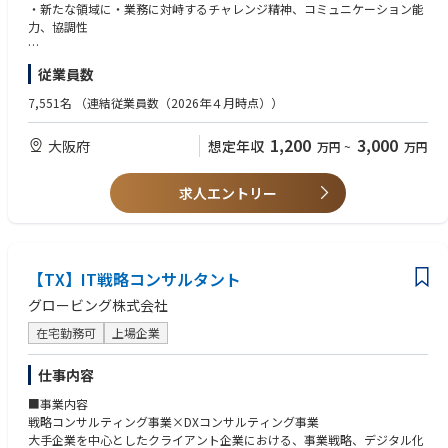
＜職務詳細＞
・新たな領域に・業務に対峙するチャレンジ精神、コミュニケーション能
・各業界のリーディングカンパニーを中心としたクライアントの経営課
力、協調性
題/業務課題に対する分析、及びマネジメント向けレポート作成
・解決すべき課題は、事業戦略策定・オペレーション改革・デジタルトラ
【望まれる経験】
従業員数
ンスフォーメーション等
・事業会社の経営企画、営業企画などの実務経験
・戦略/業務/ITについての専門知識を活かした課題解決や新規サービス企
・事業戦略策定、マーケティング戦略、新サービス企画の経験
7,551名
（連結従業員数（2026年４月時点））
画/事業戦略の策定支援
・戦略コンサルティングでのコンサルタントとしての実務経験
・各インダストリーのPMO案件に従事
・総合コンサルティングファーム、SIerにてIT/業務領域の課題解決プロジ
1,200
3,000
大阪府
想定年収
万円
~
万円
ェクト経験
【大阪拠点におけるプロジェクト事例】
・銀行：生成AIの全社導入戦略策定および導入検討
求人エントリー
クライアントの中期経営計画の柱である全社的な生成AI活用推進を支援。
AIネイティブな企業への変革を目指し、生成AIを全社的な業務へ適用させ
るべく、全社の各事業部門から戦略的な生成AI適用のユースケースを定義
し各事業部とプロジェクトを推進。
各事業部ごとのユースケース推進のみにとどまらず、全社横断的なAI導入
【TX】IT戦略コンサルタント
基盤の検討など全体マネジメントを実施。
グロービング株式会社
・小売（外食）：店舗配置検討におけるデータ分析モデル構築
在宅勤務可
上場企業
外資系飲食業界のクライアントにおいて、数か月という短い期間で収益改
善が見込める店舗配置の再検討を本社より求められていた。
仕事内容
本プロジェクトでは、ビジネスコンサルタントとシステムコンサルタント
が密に連携し、Pythonを用いたAIモデルの構築、オープンデータの収集・
■事業内容
活用、分析プロセスの自動化などを通じて、収益改善を実現できる勝ち筋
戦略コンサルティング事業×DXコンサルティング事業
をスピーディーに導出 。
大手企業を中心としたクライアント企業における、事業戦略、デジタル化