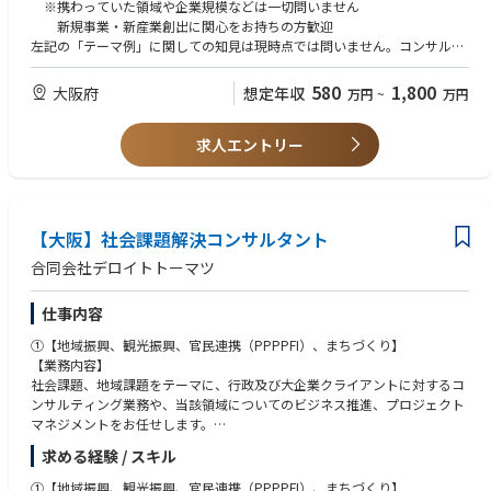
を独力で実行する必要はなく、必要に応じて他のマネジャー・スタッフの
※携わっていた領域や企業規模などは一切問いません
しています。
サポートを受けながら業務を遂行して頂きます）。
新規事業・新産業創出に関心をお持ちの方歓迎
1）国・自治体における新産業創出施策立案・実行
左記の「テーマ例」に関しての知見は現時点では問いません。コンサルテ
【当部署の特徴】
2）民間企業における事業計画・中期経営計画策定
ィングファームで培った、課題解決能力やロジカルシンキング、アウトプ
①関西エリアにおける 経済社会の変革 に全力で貢献しています。
3）スタートアップのビジネスモデル策定・各種伴走支援
ットのスキルがあれば十分にキャッチアップが可能です。左記のテーマ例
（関西経済の活性化・社会課題の解決が最大のミッション）
580
1,800
大阪府
想定年収
万円
~
万円
4)産学連携等プロジェクトの促進支援
に関心があり、この領域での専門性を高めていきたいという志向をお持ち
②クライアント（行政及び企業）が適切にリスクテイクし、的確に経営課
5）M&A、ベンチャー投資
の方を歓迎します。
題に対応するための各種サービスを提供しています。
6）グローバル展開支援
求人エントリー
③各ビジネスサービスとデジタル技術 を融合させることにより、経済社会
7）その他ビジネスプロデュース全般
【望まれる経験】（推奨）
の変革を加速させています。
・新規事業開発、オープンイノベーション等プロジェクトの経験
・国・自治体案件における調査、検討業務案件の経験
・関西における自治体、民間企業との人脈
【大阪】社会課題解決コンサルタント
・大学・民間企業での新技術の社会実装に向けた産学連携等プロジェクト
の経験
合同会社デロイトトーマツ
【求める資格】（推奨）
仕事内容
以下資格をお持ちの方は歓迎。
・MBA
①【地域振興、観光振興、官民連携（PPPPFI）、まちづくり】
・博士課程
【業務内容】
・中小企業診断士
社会課題、地域課題をテーマに、行政及び大企業クライアントに対するコ
ンサルティング業務や、当該領域についてのビジネス推進、プロジェクト
【語学】
マネジメントをお任せします。
・日本語…ビジネスレベル(日本語能力検定1級相当)以上が必須要件
求める経験 / スキル
・英語…ビジネスレベルの方歓迎
主には以下のようなテーマの業務を予定しています（必ずしも全ての業務
を独力で実行する必要はなく、必要に応じて他のマネジャー・スタッフの
①【地域振興、観光振興、官民連携（PPPPFI）、まちづくり】