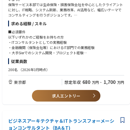
保険サービス本部では生命保険・損害保険会社を中心としたクライアント
に対し、IT戦略、システム刷新、業務改革、AI活用など、幅広いテーマで
コンサルティングを行うポジションです。
特に、レガシーシステムのモダナイゼーションや、大規模プロジェクトの
求める経験 / スキル
推進、業務×ITを横断した変革支援など、保険業界特有の複雑性の高いテ
ーマに上流から関与いただきます。
■必須要件
以下いずれかのご経験をお持ちの方
プライム案件100%の環境において、顧客の役員・部長クラスと直接対峙
・ITコンサルタントとしての実務経験
し、構想策定から実行まで一気通貫でリードできる点が特徴です。
・金融機関（保険会社等）におけるIT部門での業務経験
また、創業間もないフェーズのため、事業・組織づくりへの関与や、パー
・大手SIerでのシステム開発・プロジェクト経験
トナーを目指すキャリアも実現可能です。
従業員数
■歓迎
■業務内容
・コンサルティングファームでの業務経験
200名
（2026年3月時点）
保険業界におけるITコンサルティング業務全般を担っていただきます。
・金融系SIerでの経験
・保険会社のIT部門またはシステム会社での経験
680
1,700
東京都
想定年収
万円
~
万円
◆IT戦略／モダナイゼーション
・基幹システム（契約管理・保全・保険金支払等）の知見
・メインフレームからオープン基盤・クラウドへの移行戦略策定および実
・大規模マイグレーション／モダナイゼーション経験
行支援
・クラウド、AI、データ基盤に関するプロジェクト経験
求人エントリー
・中長期ITロードマップ策定、投資対効果（ROI）に基づく優先順位設計
・チェンジマネジメントの経験
◆ITPMO／大規模プロジェクト推進
・基幹システム刷新プロジェクトにおける全体統括（マルチベンダー管
理）
ビジネスアーキテクチャ＆ITトランスフォーメーシ
・推進体制の構築・最適化およびステークホルダー間の合意形成支援
ョンコンサルタント（BA＆T)