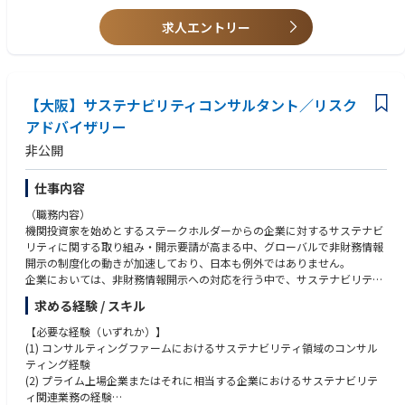
また昨今では企画構想など上流の段階からGlobalのネットワークを活用す
・DX/AI活用戦略策定・人材育成​
■HANAまたはSAPのCloud製品（Workday, ARIBA, SuccessFactors, Hybri
るような”世界中のアクセンチュアの知見”を最大限に活用するプロジェク
・ITアーキ戦略策定​
s, Cloud for Customer等）の知見
求人エントリー
トや、DXの文脈からCEO Issueでシステム構築につないでいくようなプロ
・非通信商材のGTM戦略策定​
■オフショア開発経験
ジェクトも多いためより、広い視野をもったコンサルティングを行えるポ
・グループ会社間のシナジー構想策定
ジションです。
______________________________
◆業務内容
【大阪】サステナビリティコンサルタント／リスク
◆ハイテク業界チームのプロジェクト事例
業界経験は不問。
・IT・業務トレンドを踏まえたシステム戦略の立案
・全社ERP導入プランニング​
通信・メディア・エンターテインメント・ハイテク業界に興味関心のある
アドバイザリー
・戦略を実現するためのアーキテクチャの選定
・人財マネジメント高度化​
方
非公開
・アーキテクチャに合わせた業務プロセス—システム要件の定義・最適化
・IT戦略策定​
・ビジネスレベルの日本語・システム設計/開発/PMO/プロジェクトリー
・システム開発における各タスクの計画策定、実行 ・業務改革支援、チェ
・国内物流再編​
ド/マネジメントなどの経験
ンジマネジメント活動を通じたシステム導入効果の実現化支援
・全社セキュリティ診断・強化支援
・テストや移行などシステムの品質を支える仕事の経験
仕事内容
（職務内容）
◆プロジェクト事例
______________________________
※コンサル未経験者の方でも、業務/システム/SIなど 特定のご知見をベ
機関投資家を始めとするステークホルダーからの企業に対するサステナビ
・大手電機メーカ：全社IT戦略・EA策定および導入プロジェクト
◆インターネット業界チームのプロジェクト事例
ースにキャッチアップし、活躍しているメンバーは多くおります。
リティに関する取り組み・開示要請が高まる中、グローバルで非財務情報
全社IT戦略の立案～それを具現化するEAの策定～EAを実現する為のSalesf
・総合プラットフォームサービスとリアル店舗統合（OMO）​
開示の制度化の動きが加速しており、日本も例外ではありません。
orce, SAP S/4 HANA, IBP, Aribaなどで構成される全社Enterprise ITシステ
・デジタルストリーミングサービスの制作コスト・ROI最適化​
企業においては、非財務情報開示への対応を行う中で、サステナビリティ
ム導入まで、一気通貫での支援を実施。
・COVID-091を背景に成長するオンラインイベント事業創業支援
◆歓迎（WANT）経験・スキル
に関する情報収集等の業務プロセスやシステム対応などが必要となってき
・SFA、サプライチェーン、経理など業務ファンクションについての経験
求める経験 / スキル
ており、コンサルティングへの期待値も高まっています。
・大手通信業：次世代成長基盤構築プロジェクト
・Java, PHP, NewIT（Cloud, SaaS, Security）の経験
顧客戦略からコールセンター業務まで通信事業の基幹業務をSalesforce（S
【必要な経験（いずれか）】
・計画策定/ 実行経験 （テスト計画や移行計画などを含む）
関西リスクアドバイザリーでは、ALL Deloitteのネットワークやノウハウを
ales Cloud、Service Cloud、Marketing Attomation、Mulesoft、Treasure
(1) コンサルティングファームにおけるサステナビリティ領域のコンサル
・要件定義などIT上流の経験
活用し、様々な専門家と連携しながら、関西エリアのグローバル企業を中
Data）をフル活用して一気通貫での業務、システム支援を実施。
ティング経験
・大規模SIのPMO経験（大手SIer、SEとして経験がある方歓迎です）
心にサステナビリティ領域のアドバイザリーサービスを提供しています。
(2) プライム上場企業またはそれに相当する企業におけるサステナビリテ
・通信業界、ハイテク業界（半導体、電機メーカーなど）、Platform業界
サステナビリティ情報開示に関する法規制への対応はもとより、サステナ
・大手機械メーカ：基幹システム刷新プロジェクト
ィ関連業務の経験
での経験