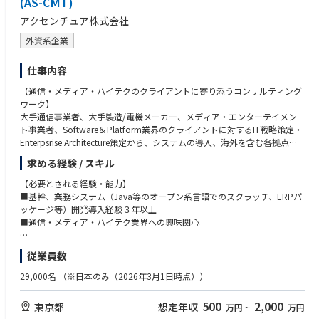
(AS-CMT)
・中期経営計画策定​
価項目の5割がクライアントからの評価という制度になっております。)
・新規事業開発支援​
・残業月20時間程度(20時間以上残業する際には申請必須)、テレワーク可
・通信・メディア業界
アクセンチュア株式会社
・DX改革推進​
とWLBを整えて働くことができる環境です。
・ハイテク業界（総合電機メーカー出自のコングロマリット企業、半導体
外資系企業
・IT構想策定​
関連企業、コンシューマ機器、医療機器メーカー等）
・ESG、SDGs支援
・ソフトウェア＆プラットフォーム業界
弊社はお客様を巻き込んだチーム開発を得意としており、プロジェクトへ
仕事内容
・他者を巻き込むコミュニケーション能力（主体性、分析力、ロジカルシ
＜ハイテク業界チーム＞
の新機能提案や改善提案を行いながらDX推進やSaaSの立ち上げ/グロース
ンキング、コミュニケーション力等）
【通信・メディア・ハイテクのクライアントに寄り添うコンサルティング
・成長戦略の策定と実現
開発に取り組んでおります。
ワーク】
・業界横断課題への提言・企業横断の業界再編（SDGs, Society5.0, テクノ
大手通信事業者、大手製造/電機メーカー、メディア・エンターテイメン
ロジー起点での市場の創造的破壊）
プロジェクトマネージャとしてPJの提案からグロースまで、お客様と一丸
◆望ましい経験・スキル
ト事業者、Software＆Platform業界のクライアントに対するIT戦略策定・
・新規事業企画・構築
となってプロジェクトを推進いただける方を募集しております！
・コンサルティング経験
Enterpsrise Architecture策定から、システムの導入、海外を含む各拠点へ
・B2B、B2CビジネスのDX支援
・プロジェクトマネジメント経験
のロールアウトから業務定着の支援、システムの保守・運用まで、システ
・グローバルオペレーションの統合・最適化
・英語を用いた実務経験
求める経験 / スキル
ムインテグレーションのすべてのフェーズに対して、常にお客様に寄り添
・テクノロジー/デジタルに関する知見・経験・熱意
い、一気通貫でのコンサルティングワークを提供しています。
＜ソフトウェア＆プラットフォーム業界チーム＞
【必要とされる経験・能力】
・ソフトウェア＆プラットフォーム業界における経験（特定領域の経験で
・プラットフォーム事業戦略、サービス・プロダクト開発​ (EC、Fintec
■基幹、業務システム（Java等のオープン系言語でのスクラッチ、ERPパ
も構わない）
職務内容は多岐にわたりますが、各種タスクやプロジェクト期間中に発生
h、Ad/Marketing、Finance/HR、Game etc.)​
ッケージ等）開発導入経験３年以上
・スタートアップで働いた経験、又はご自身でビジネスを立ち上げた経験
する様々な課題解決に向けて、計画を立て・推進し・科学的に管理する役
・デジタルトランスフォーメーション​
■通信・メディア・ハイテク業界への興味関心
・企画、開発系業務の経験
割から、クライアントへの「顔」であり、グローバルを含めた社内の知見
・システム開発・アウトソーシング​
者たちをまとめあげる「指揮者」という2つの役割を担っていただきま
・高度デジタル人材の育成、組織改革
【歓迎要件】
従業員数
す。
・新規事業創出
■大規模な複雑かつ難易度の高いSIのPM／PMO経験（大手Sier、SEとして
経験がある方、歓迎）
29,000名
（※日本のみ（2026年3月1日時点））
◆ポジションの魅力
______________________________
■各業務プロセスの要件定義経験 (会計、販売・物流、受発注、生産、原
業界にフォーカスを当てることで、よりクライアントの業務や事業の根幹
◆通信・メディア業界チームのプロジェクト事例
価管理等)
500
2,000
東京都
想定年収
万円
~
万円
に切り込んだITコンサルティングが可能です。
・デジタルマーケティング改革​
■SAP等、ERPシステムの導入経験