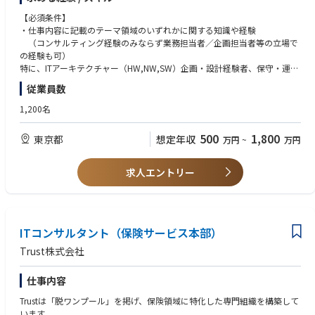
ご経験、ご志向を踏まえて選考ポジションが決まって参ります。
【必須条件】
【①CIO（Chief Information Officer） サポート】
・仕事内容に記載のテーマ領域のいずれかに関する知識や経験
CIOとその周辺組織（IT企画・開発・運用・子会社等）の抱えている問題
（コンサルティング経験のみならず業務担当者／企画担当者等の立場で
を解決する為の各種支援を行います。
の経験も可）
特に、ITアーキテクチャー（HW,NW,SW）企画・設計経験者、保守・運用
・ITストラテジーサービス（IT戦略立案、戦略/活用評価、プログラムマネ
業務改革経験者、PMO経験者、IT企画・予算策
従業員数
ジメント）
・コミュニケーション能力、体力・気力、セルフモチベーション
・ITエグゼキューションサービス（業務改革計画・システム化構想策定、
1,200名
ベンダマネジメント、システム要件定義/テスト支援、プロジェクト推
【尚可】
進、運用・保守業務分析・改善）
・PMP,CISA、中小企業診断士、ITストラテジスト、ITコーディネータ等各
500
1,800
東京都
想定年収
万円
~
万円
・ITマネジメントサービス（IT組織設計・人材育成等の企画・実行支援、I
種資格保持
T投資管理、IT標準化支援、ITリスクマネジメント）
・各種システム導入手法（Lean Start Up、アジャイル開発、等）の経
・その他（市場調査、システム監査、セキュリティ教育、実務支援等）
験
求人エントリー
・要求工学・ソフトウェア工学的研究経験
・統計手法やビッグデータ分析経験
ITコンサルタント（保険サービス本部）
Trust株式会社
仕事内容
Trustは「脱ワンプール」を掲げ、保険領域に特化した専門組織を構築して
います。