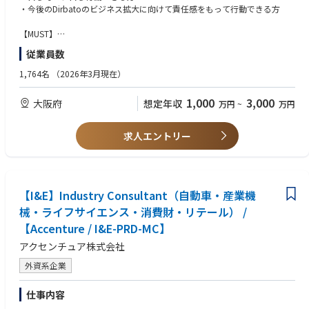
・今後のDirbatoのビジネス拡大に向けて責任感をもって行動できる方
・社内外制作業務における進行管理、社内外の協業先との各種コミュニケ
CEO直轄体制で経営に近い立場で業務に携わっていただくこととなります
◤成長環境◢
ーション
が、参画頂くメンバーには戦略立案～実行までフルプロセスをサポート致
・東京大学との共同研究・輪読会、社内技術勉強会を定期開催
【MUST】
・Communication Designチームのマネジメント
します。業界未経験のメンバーも活躍しているので、特に創業期の当社で
・書籍・資格・セミナー・カンファレンス参加など、自由度の高い研鑽費
・四年制大学・大学院卒業(文系・理系問わず)
・（校正チームのコピーライティングスキル向上を目的としたディレクシ
従業員数
共に成長をしたい、キャリアを形成したい、新たなチャレンジをされたい
用補助制度
・営業実務経験5年以上
ョン）
という方のご応募、お待ちしております。
・固定学習プラットフォームに縛られず、目的に応じた柔軟な学びが可能
・現職以前において、一定以上の成果を上げられた方
1,764名
（2026年3月現在）
・全社員にChatGPTアカウントを付与し、生成AI活用を推進
■業務事例：https://prtimes.jp/main/html/rd/p/000000048.000015303.
【こんな仕事をしていただきます】
・最新技術への取り組みと、自社プロダクト開発にも関与可能
【WANT】
html
1,000
3,000
大阪府
想定年収
万円
~
万円
・大手クライアントへのアプローチ、課題ヒアリングを基に、テクノロジ
・IT業界経験
ー／デジタルを基軸とした最適な解決策を立案・提示していただきます。
◤働きやすさ◢
・配下のマネジメント経験
【キャンサースキャンでACDとして働く魅力】
・クライアントの価値向上に繋がる実行フェーズまでのご提案をしていた
・ハイブリッド／リモート勤務可、休暇制度は大手企業水準
・大手企業をクライアントとする法人営業経験
求人エントリー
・クリエイティブスキルを社会課題にダイレクトに活かせる
だき、真の課題解決に関わることができます。
・スポーツ手当や社内交流補助など、健康・コミュニケーションの両面を
・自身の企画を社会実装する前に、小規模パイロット等でテストできる機
・課題解決はコンサルタントが実施しますが、収益を始めとしたクライア
支援
会がある
ントに対する責任者を担っていただきます。
・社会保険完備、協会けんぽ加入、健康診断や予防接種（家族含む）も全
・コピーライターとして「言葉の持つ力」を発揮できるクリエイティブ業
額補助
務がたくさんある
【得られる経験／スキル】
【I&E】Industry Consultant（自動車・産業機
・通勤交通費・出張・研修旅費などの各種手当、住宅・育児サポートも充
・単なる営業の経験ではなく、コンサルティングの営業を通してどこの業
実
械・ライフサイエンス・消費財・リテール） /
界、どんな商材にも通ずる市場価値の高いスキルを身に付けることができ
【Accenture / I&E-PRD-MC】
ます。
・圧倒的な裁量権をもとに、大企業にはないスピード感で成長することが
アクセンチュア株式会社
できます。
外資系企業
【中長期のキャリアパス】
・次世代の会社を担う営業統括責任者
仕事内容
・新規事業立上げ責任者