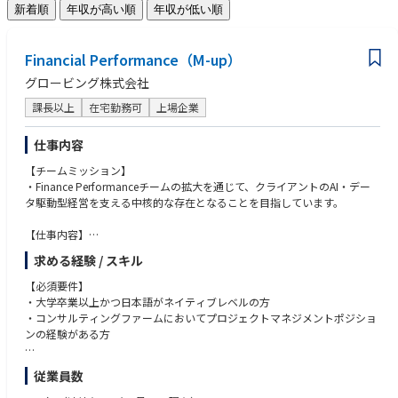
新着順
年収が高い順
年収が低い順
Financial Performance（M-up）
グロービング株式会社
課長以上
在宅勤務可
上場企業
仕事内容
【チームミッション】
・Finance Performanceチームの拡大を通じて、クライアントのAI・デー
タ駆動型経営を支える中核的な存在となることを目指しています。
【仕事内容】
・AI&データ駆動型経営基盤の確立を主戦場にした、クライアントに対す
求める経験 / スキル
る以下の貢献
経営管理/KPI：KPIを用いた経営課題の可視化。経営/事業戦略のKPIへの
【必須要件】
落とし込み
・大学卒業以上かつ日本語がネイティブレベルの方
データ分析：データ分析ケイパビリティの獲得。管理会計、予実管理の
・コンサルティングファームにおいてプロジェクトマネジメントポジショ
刷新。データ利活用の業務化。
ンの経験がある方
データ分析基盤：構造化データ/非構造化データの統合、外部データの
取り込み。AI＋データ分析基盤の構築
※下記いずれかに該当する方
従業員数
・JI（Joint Initiatve）としてのクライアントとの共同事業
・大手外資ファーム（MBB、アクセンチュア、Big4など）において、経営
・PI（Principal Investment）の投資先企業のCXO等派遣
管理・FP&A領域の戦略コンサルティングに従事されてこられた皆様