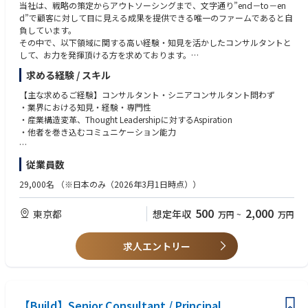
当社は、戦略の策定からアウトソーシングまで、文字通り”end－to－en
・グループ会社CxO
d”で顧客に対して目に見える成果を提供できる唯一のファームであると自
負しています。
その中で、以下領域に関する高い経験・知見を活かしたコンサルタントと
して、お力を発揮頂ける方を求めております。
求める経験 / スキル
①自動車
②産業機械
【主な求めるご経験】コンサルタント・シニアコンサルタント問わず
③ライフサイエンス
・業界における知見・経験・専門性
④リテール
・産業構造変革、Thought Leadershipに対するAspiration
⑤消費財・サービス
・他者を巻き込むコミュニケーション能力
当領域のクライアントに対するコンサルティングはもちろん、当領域の知
【歓迎（WANT）】※シニアコンサルタント・マネージャー以上
従業員数
見を活かした様々な領域のクライアントに対するコンサルティングを行っ
・コンサルティング経験、プロジェクトマネジメント経験
ていただきます。コンサルティングといっても、所謂プロジェクトの実践
・テクノロジー/デジタルに関する知見・経験・熱意
29,000名
（※日本のみ（2026年3月1日時点））
に加えて、大きく2つのミッションが期待されています。
・英語を用いたグローバルイニシアティブの実施経験（自動車・産業機
・Accenture全体の「Spearhead」として、業界全体、またはクライアント
械・ライフサイエンス・消費財他）
500
2,000
東京都
想定年収
万円
~
万円
がTransformationを果たし、社会的価値・企業価値を向上するためのプラ
ンの策定を行います。その実行に際しては、Strategy & Consulting Group
内にとどまらず、すべてのメンバーとCollaborationするリーダーとして
求人エントリー
活躍いただきます。
・広く社会に対してAccentureとしての考えを発信する「Thought Leade
r」としての役割も追っており、チーム内で考えをまとめたうえで、セミナ
ー、出版、取材対応、テレビ出演などを通じて発信をしていく一員となっ
ていただきます。
【Build】Senior Consultant / Principal