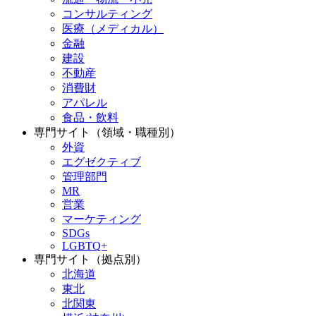
コンサルティング
医療（メディカル）
金融
建設
不動産
消費財
アパレル
食品・飲料
専門サイト（領域・職種別）
外資
エグゼクティブ
管理部門
MR
営業
マーケティング
SDGs
LGBTQ+
専門サイト（拠点別）
北海道
東北
北関東