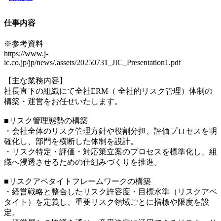
仕事内容
※参考資料
https://www.j-
ic.co.jp/jp/news/.assets/20250731_JIC_Presentation1.pdf
【主な業務内容】
社長直下の組織にて全社ERM（ 全社的リスク管理）体制の
構築・運営をお任せいたします。
■リスク管理態勢の構築
・会社全体のリスク管理方針や役割分担、評価プロセスを明
確化し、部門を横断した体制を設計。
・リスク特定・評価・対応策立案のプロセスを標準化し、組
織へ浸透させるための仕組みづくりを推進。
■リスクアペタイトフレームワークの構築
・経営戦略と整合したリスク許容度・目標水準（リスクアペ
タイト）を定義し、重要リスク領域ごとに指標や限度を設
定。