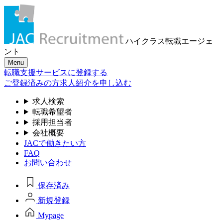
ハイクラス転職
エージェ
ント
Menu
転職支援サービスに登録する
ご登録済みの方
求人紹介を申し込む
求人検索
転職希望者
採用担当者
会社概要
JACで働きたい方
FAQ
お問い合わせ
保存済み
新規登録
Mypage