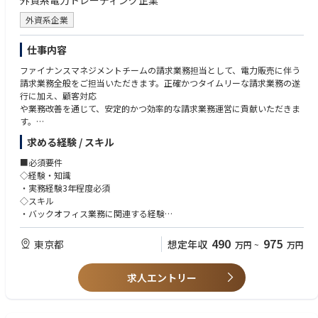
外資系電力トレーディング企業
・徹底したコンプライアンス意識を持てる方
外資系企業
仕事内容
ファイナンスマネジメントチームの請求業務担当として、電力販売に伴う
請求業務全般をご担当いただきます。正確かつタイムリーな請求業務の遂
行に加え、顧客対応
や業務改善を通じて、安定的かつ効率的な請求業務運営に貢献いただきま
す。
求める経験 / スキル
具体的な業務内容
1. 正確かつタイムリーな請求業務
■必須要件
・電力取引データに基づく請求書の作成
◇経験・知識
・請求書の発行・送付および進捗管理
・実務経験3年程度必須
・請求関連データの確認および管理
◇スキル
2. 顧客対応
・バックオフィス業務に関連する経験
・請求書に関する顧客からの問い合わせ対応
・中級レベルの英語力
・請求内容の確認・調整に関する顧客対応
・Microsoft Word、Excelを含むMS Officeツールの操作スキル
490
975
東京都
想定年収
万円
~
万円
・関連部署と連携した請求関連事項への対応
◇マインド面
3. 請求業務の効率化
・自律的に業務を遂行できること。ハンズオンで仕事をすることに抵抗の
・請求業務フローの見直しおよび改善提案
求人エントリー
無い方。臨機応変に対応いただける方
・業務効率化・品質向上に向けた施策の推進
・優れたコミュニケーション能力と異文化理解力
4. その他の業務
・柔軟性があり、チームワークを重視できること
・卸売電力取引に関する請求業務のサポート
・変化が速くダイナミックなビジネス環境に適応できること