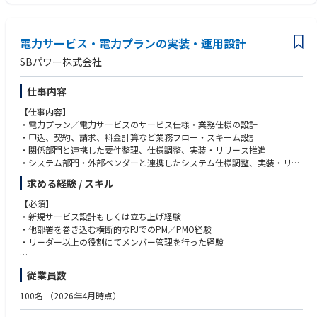
・グループ共通ルール・制度の企画・整備
・グループ会社と連携した制度運用・改善
・グループ体制・あり方の検討
電力サービス・電力プランの実装・運用設計
一定期間これらの業務に携わった後、ご本人の希望や適性を踏まえ、グル
SBパワー株式会社
ープ会社での企画・経営管理業務や、本体の企画部門、事業部門な
ど幅広いキャリア形成を目指していただきます。
仕事内容
■キャリアパス
【仕事内容】
入社後は、グループ経営計画、経営管理、ガバナンスに関する業務を通じ
・電力プラン／電力サービスのサービス仕様・業務仕様の設計
て専門性を高めていただきます。
・申込、契約、請求、料金計算など業務フロー・スキーム設計
その後は、ご本人の希望や適性に応じて、本体の経営企画・事業企画部
・関係部門と連携した要件整理、仕様調整、実装・リリース推進
門、各事業部門の企画・管理部門、グループ会社への出向など、多様なキ
・システム部門・外部ベンダーと連携したシステム仕様調整、実装・リリ
ャリアパスを描くことが可能です。
ース推進
グループ経営全体を俯瞰する経験を活かし、将来的には経営企画・事業企
求める経験 / スキル
・新たなプランやパートナー追加時の実装スキーム設計
画をリードする人材としての活躍を期待しています。
※現状は実装・立ち上げフェーズが中心。今後は改善・高度化にも段階的
【必須】
に関与
・新規サービス設計もしくは立ち上げ経験
■働く環境
・他部署を巻き込む横断的なPJでのPM／PMO経験
配属先は、グループ経営を担う少数精鋭の組織です。
【ポジションの魅力】
・リーダー以上の役割にてメンバー管理を行った経験
グループ会社や社内のさまざまな部門と連携しながら業務を進めるため、
・会社として注力する事業の中核を担う実感
経営・財務・企画など多様な知見を持つメンバーと協働し、幅広い視点を
・実装・運用設計における裁量とスピード感
・PPT／Excelでの論点整理・資料作成能力およびプレゼンテーションスキ
身につけることができます。
従業員数
・インフラ×事業推進の専門性を高められる
ル
また、フレックスタイム制度や在宅勤務制度を活用しており、業務状況に
応じて柔軟な働き方が可能です。
100名
（2026年4月時点）
【ミッション】
電力プランおよびパートナー向け電力サービスについて、サービス仕様・