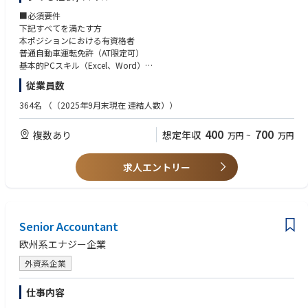
■部署の雰囲気
島県）
す。国際機関や規制当局との協議を通じて、専門性と視野の双方を広げら
・原子力関連の資格（原子炉主任技術者、核燃料取扱主任者、放射線取扱
・年齢や役職に関わらず気軽に意見を言いやすい環境です。
・北海道根室市【第２種電気主任技術者】
■必須要件
れる環境があります。
主任者）
・チームで協力しながら業務を進める文化が定着しており、互いにサポー
・青森県青森市【第２種電気主任技術者】
下記すべてを満たす方
～具体的には～
トし合うことで安心してチャレンジできる職場です。
・青森県野辺地町【第２種電気主任技術者】
本ポジションにおける有資格者
・世界的にも特殊な環境下での保障措置施策の検討に携われる
・青森県八戸市【第２種電気主任技術者】
普通自動車運転免許（AT限定可）
・IAEAを含む国内外の専門家との協議・ネットワーク形成ができる
・岩手県一関市【第２種電気主任技術者】
基本的PCスキル（Excel、Word）
・担当領域において協議内容の立案から合意形成まで関与できる
・岩手県一関市【第３種電気主任技術者】
※太陽光発電所での実務経験は不問です。
・廃炉作業の着実な推進と国際社会からの信頼維持に貢献できる
従業員数
・岩手県盛岡市【第２種電気主任技術者】
・適性や希望に応じて海外での業務経験につながる可能性がある
・宮城県柴田郡川崎町【第３種電気主任技術者】
これまでにも、燃料デブリ試験的取り出しに関する計量管理方法の構築
364名
（（2025年9月末現在 連結人数））
・宮城県気仙沼市【第２種電気主任技術者】
や、特殊環境下での使用済燃料取り出しに関する保障措置施策の決定な
・宮城県白石市【第２種電気主任技術者】
ど、先例の少ない取り組みを実現してきた実績があります。
400
700
複数あり
想定年収
万円
~
万円
・宮城県白石市【第３種電気主任技術者】
・宮城県鬼首【第３種電気主任技術者】
■キャリアパス 以下のようなキャリアパスを想定しています。
・宮城県大崎市【第３種電気主任技術者】
以下のようなキャリアパスを想定しています。
求人エントリー
・秋田県由利本荘市【第２種電気主任技術者】
短期（1〜3年）：実務を通じて、福島第一原子力発電所（１Ｆ）の状況と
・山形県西置賜郡小国町（赤芝水力発電所）【第２種電気主任技術者】
保障措置上の課題を理解いただき、担当分野に関するIAEA・JSGOとの協
・山形県米沢市（松川水力発電所）【第２種電気主任技術者】
議等の業務を行っていただきます。
・福島県南相馬市【第２種電気主任技術者】
中期（3〜5年）：より高度な課題に取り組むとともに、教育や育成に活
・福島県南相馬市【第３種電気主任技術者】
Senior Accountant
躍。
・福島県白河市【第２種電気主任技術者】
長期（5年以上）：長期的には、本社にてマネジメント経験を積み、１Ｆ
欧州系エナジー企業
・福島県白河市【第３種電気主任技術者】
全体の保障措置施策に関する課題検討・戦略策定に携わっていただくこと
・福島県須賀川市【第３種電気主任技術者】
外資系企業
と、１Ｆ所長や現場責任者に助言・指導する専任職を担っていただくこと
・福島県福島市【第２種電気主任技術者】
を期待しています。
・福島県福島市【第３種電気主任技術者】
仕事内容
・福島県いわき市【第２種電気主任技術者】
■配属先部署人数・構成