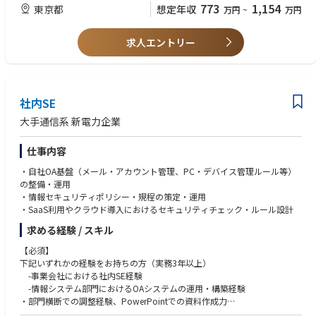
【歓迎】
773
1,154
東京都
想定年収
万円
~
万円
業務仕様・システム要件を具体化し、リリースから安定的な提供、将来的
・業務フローを人・システム・外部委託前提で設計した経験
な改善までを一貫して推進すること。
・システム部門と連携した仕様調整・実装推進経験
・電力／通信／IT（SaaS）などインフラ系サービスの業務設計経験
求人エントリー
・市場連動型料金や制度的に複雑なサービス経験
・BtoBtoC、OEM、パートナー連携型サービスの実装経験
【求める人物像】
社内SE
・サービスを事業として成立させる設計・実装にやりがいを感じる方
・関係者と調整し、要件・仕様を言語化できる方
大手通信系 新電力企業
・整備途中のフェーズを前向きに楽しめる方
仕事内容
・自社OA基盤（メール・アカウント管理、PC・デバイス管理ルール等）
の整備・運用
・情報セキュリティポリシー・規程の策定・運用
・SaaS利用やクラウド導入におけるセキュリティチェック・ルール設計
求める経験 / スキル
【必須】
下記いずれかの経験をお持ちの方（実務3年以上）
-事業会社における社内SE経験
-情報システム部門におけるOAシステムの運用・構築経験
・部門横断での調整経験、PowerPointでの資料作成力