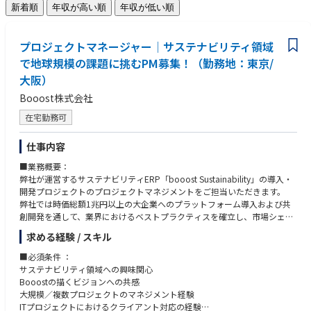
新着順
年収が高い順
年収が低い順
プロジェクトマネージャー│サステナビリティ領域
で地球規模の課題に挑むPM募集！（勤務地：東京/
大阪）
Booost株式会社
在宅勤務可
仕事内容
■業務概要：
弊社が運営するサステナビリティERP「booost Sustainability」の導入・
開発プロジェクトのプロジェクトマネジメントをご担当いただきます。
弊社では時価総額1兆円以上の大企業へのプラットフォーム導入および共
創開発を通して、業界におけるベストプラクティスを確立し、市場シェア
の急速な拡大を目指しています。
求める経験 / スキル
本ポジションでは、導入・開発プロジェクトをプロジェクトマネージャー
として推進すると同時に、そこで確立されたベストプラクティスをプロダ
■必須条件 ：
クトに反映させるプロダクトマネージャーとしての役割も担っていただき
サステナビリティ領域への興味関心
ます。
Booostの描くビジョンへの共感
大規模／複数プロジェクトのマネジメント経験
■業務詳細：
ITプロジェクトにおけるクライアント対応の経験