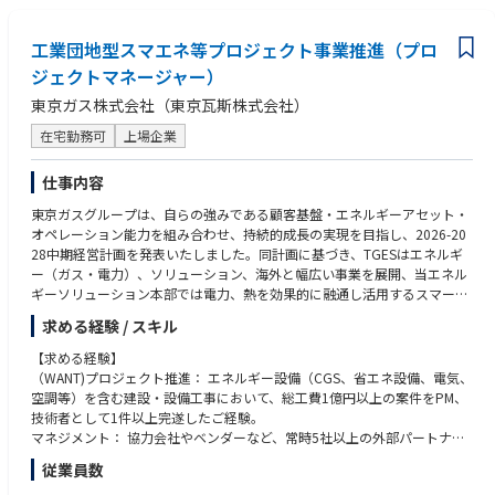
へのエスカレーション
～九州、沖縄エリア～（福岡県、佐賀県、長崎県、熊本県、大分県、宮崎
理・ドキュメント作成経験
県、鹿児島県、沖縄県）
・ビジネスレベルの英語力
■ポジションの魅力
工業団地型スマエネ等プロジェクト事業推進（プロ
・福岡県久留米市【第２種電気主任技術者】
・都市ガス領域のCIS刷新という専門性の高いテーマを、単なる導入PMで
・福岡県久留米市【第３種電気主任技術者】
ジェクトマネージャー）
はなくプロダクトマネジャーとしてリードできます。
・長崎県長崎市【第２種電気主任技術者】
東京ガス株式会社（東京瓦斯株式会社）
・Looop Platform の中核プロダクトづくりに早期から関与し、業務改革
・大分県別府市【第２種電気主任技術者】
とプロダクト成長の双方に大きなインパクトを出せます。
・大分県別府市【第３種電気主任技術者】
在宅勤務可
上場企業
・部門長は大手アパレル企業・大手メーカー等で新規事業やDXをリードし
・宮崎県宮崎市【第２種電気主任技術者】
てきたPdM責任者です。
・宮崎県宮崎市【第３種電気主任技術者】
仕事内容
・事業・組織ともに変革期にあり、裁量を持ってプロダクト方針や業務プ
・宮崎県高鍋町【第２種電気主任技術者】
ロセスの設計に関われます。
・宮崎県高鍋町【第３種電気主任技術者】
東京ガスグループは、自らの強みである顧客基盤・エネルギーアセット・
・カジュアルな服装など柔軟な働き方が可能で、フラットに意見を交わせ
・鹿児島県指宿市【第２種電気主任技術者】
オペレーション能力を組み合わせ、持続的成長の実現を目指し、2026-20
るカルチャーです。
28中期経営計画を発表いたしました。同計画に基づき、TGESはエネルギ
・PdM部は日本人メンバーと海外出身メンバーが混在する、風通しの良い
【保安業務従事者】※第3種電気主任技術者もしくは第2種電気主任技術者
ー（ガス・電力）、ソリューション、海外と幅広い事業を展開、当エネル
組織です。
の資格をお持ちの方
ギーソリューション本部では電力、熱を効果的に融通し活用するスマート
～北海道、東北エリア～（青森県、岩手県、宮城県、秋田県、山形県、福
エネルギー事業における各種プロジェクトの計画立案から実行、完了まで
求める経験 / スキル
島県）
を一貫して担当していただきます。顧客ニーズの整理、要件定義、関係部
・青森県八戸市【電気保安業務従事者】
署や外部パートナーとの調整、進捗・品質・コスト管理を行い、CGS、ボ
【求める経験】
・岩手県一関市【電気保安業務従事者】
イラ、太陽光・蓄電池・EMSなどを活用したエネルギーソリューションの
（WANT)プロジェクト推進： エネルギー設備（CGS、省エネ設備、電気、
・福島県南相馬市【電気保安業務従事者】
円滑な導入と価値最大化を推進します。
空調等）を含む建設・設備工事において、総工費1億円以上の案件をPM、
技術者として1件以上完遂したご経験。
～関東エリア～（茨城県、栃木県、群馬県、埼玉県、千葉県、東京都、神
■配属先
マネジメント： 協力会社やベンダーなど、常時5社以上の外部パートナー
奈川県、山梨県、長野県）
東京ガスエンジニアリングソリューションズ株式会社 エネルギーソリュ
を束ね、工期・予算・安全を統括した実務経験があれば尚可。
・茨城県行方市【電気保安業務従事者】
従業員数
ーション本部 営業技術ソリューション部
【求める能力、人材要件】
・栃木県宇都宮市【電気保安業務従事者】