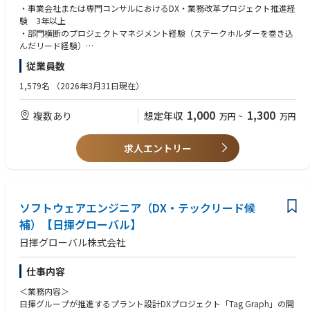
・システム導入・業務改善を全社最適の視点でレビューするガバナンス機
・事業会社または専門コンサルにおけるDX・業務改革プロジェクト推進経
能の確立
験 3年以上
・ローカルDX担当のスキルレベルを把握し、マネジメント体制の構築
・部門横断のプロジェクトマネジメント経験（ステークホルダーを巻き込
んだリード経験）
【1年以降（自走・横展開）】
・データ分析・可視化ツール（Power BI, Excel等）の実務活用経験
従業員数
・DX推進ロードマップを定期的に見直しながら部門横断プロジェクトを継
・ビジネスレベルの英語力
続推進
1,579名
（2026年3月31日現在）
・部門横断のデータフロー統合・自動化の方針と、データガバナンスの仕
【歓迎要件】
組みを設計・導入
・エネルギー・製造・インフラ等の事業会社でのIT/DX推進経験
1,000
1,300
複数あり
想定年収
万円
~
万円
・社内DXリテラシー向上のための啓発・研修活動
・ERP・HCM等大規模業務システム導入プロジェクトの経験（要件定義・
ベンダー選定含む）
【業務の魅力】
・海外勤務または外資系・グローバル企業でのプロジェクト経験
求人エントリー
・石油上流オペレーター企業というユニークな事業環境において、DX推進
・ローカル（外国籍）スタッフのマネジメント経験
をゼロから設計・実行できる希少なポジションです。
・変更管理（チェンジマネジメント）の実務経験
・東京本社・アブダビ鉱業所・UAE現地スタッフをまたぐ国際的なプロジ
ェクト推進に携わることができます。
【求める人物像】
・ローカルスタッフを育成・マネージしつつ、業務改革提案から実装ま
ソフトウェアエンジニア（DX・テックリード候
・主体的に課題を発見し、「まずやってみる」の精神で業務改革を推進で
で、一気通貫で関与できる裁量の大きな役割です。
きる方
補）【日揮グローバル】
・将来的には経営幹部への直接提言や、グループ全体のDX戦略立案にも関
・社内外の多様な関係者と信頼関係を構築し、全社最適の視点で物事を推
日揮グローバル株式会社
わるキャリアパスが見込まれます。
進できる方
・DXやデジタル技術への高い関心を持ち、自ら学び続けながら業務に活か
■キャリアイメージ
せる方
仕事内容
アブダビ鉱業所で全社DX推進をリードしながら専門性とマネジメント力を
・現場と経営双方の視点を踏まえ、実効性のある業務プロセスや仕組みを
＜業務内容＞
磨いていただきます。
構築できる方
日揮グループが推進するプラント設計DXプロジェクト「Tag Graph」の開
その後は、東京本社やグループ会社のDX・IT戦略部門で経験を積み、将来
・多様なバックグラウンドを持つメンバーと協働し、チームの成長に貢献