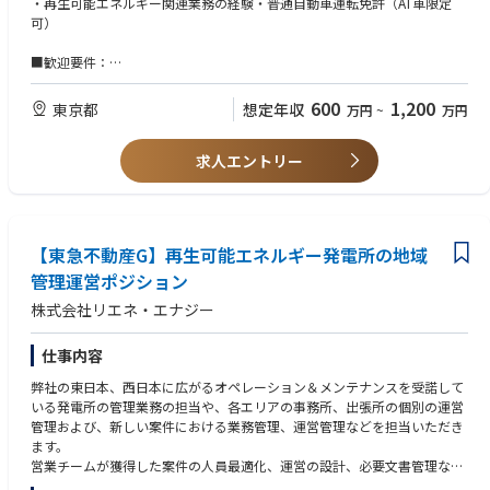
・再生可能エネルギー関連業務の経験・普通自動車運転免許（AT車限定
可）
■歓迎要件：
・事業用地取得の経験がある方
・電力会社、EPC、デベロッパーなどの経験がある方
600
1,200
東京都
想定年収
万円
~
万円
・太陽光発電の電源開発に関する実務経験がある方
・プロジェクトマネージャーとしての実務経験がある方
求人エントリー
【東急不動産G】再生可能エネルギー発電所の地域
管理運営ポジション
株式会社リエネ・エナジー
仕事内容
弊社の東日本、西日本に広がるオペレーション＆メンテナンスを受諾して
いる発電所の管理業務の担当や、各エリアの事務所、出張所の個別の運営
管理および、新しい案件における業務管理、運営管理などを担当いただき
ます。
営業チームが獲得した案件の人員最適化、運営の設計、必要文書管理など
になります。