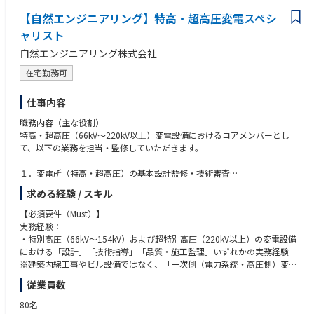
■ プロジェクト推進
従業員数：約40名（グループ全体、業務委託含む）
・エネルギー業界・行政・業界団体とのネットワーク
社内外の関係者と連携しながらプロジェクトをリードします。
主な投資家：Globis Capital Partners、Coral Capital、Archetype Venture
【自然エンジニアリング】特高・超高圧変電スペシ
・ビジネスレベルの英語力
・連携部門例・マーケティング・システム開発・UX/UI・AI開発チーム・
s、SOSV 等
ャリスト
データプラットフォーム
ビジョン：Shape the future with sustainable energy solutions
自然エンジニアリング株式会社
・カスタマーオペレーション・営業・外部パートナー
ミッション：To deploy the first global fleet of Advanced Reactors
在宅勤務可
■ 新技術・新サービス開発
以下の領域を活用したサービス企画を推進します。
仕事内容
・AI・Agentic AI・スマートホーム・HEMS・EV充電・VPP・DR（デマンド
レスポンス）
職務内容（主な役割）
・IoTデバイス・エネルギーデータ活用・ダイナミックプライシング
特高・超高圧（66kV〜220kV以上）変電設備におけるコアメンバーとし
て、以下の業務を担当・監修していただきます。
■ メンバー育成
・若手PdMの育成・プロダクトマネジメントプロセスの改善・ナレッジ共
１．変電所（特高・超高圧）の基本設計監修・技術審査
有・チームビルディング
電力会社との系統連系協議に基づく、220kV以上超高圧変電所の基本設
求める経験 / スキル
計、単線結線図、設備配置図の審査および最適化。
■ポジションの魅力
主要機器（超高圧変圧器、GIS/CGS遮断器、断路器、保護継電器、引込鉄
【必須要件（Must）】
・日本最大級の市場連動型電力サービスに携われます。
塔、超高圧ケーブル等）の仕様確認および適合性検証。
実務経験：
・AI・IoT・スマートホーム・エネルギーマネジメントを組み合わせた次世
許認可申請資料の作成（系統連系申請書類、工事計画届、消防法）
・特別高圧（66kV〜154kV）および超特別高圧（220kV以上）の変電設備
代サービスを企画・開発できます。
施工における技術的支援
における「設計」「技術指導」「品質・施工監理」いずれかの実務経験
・AI企業Gigalogy、スマートデバイス企業Glamoと連携し、新しい価値を
※建築内線工事やビル設備ではなく、「一次側（電力系統・高圧側）変電
創出できます。
２．技術的トラブルシューティング・高度リスク回避
所特化」の実務経験が必須となります。
・プロダクト戦略から商用リリースまで、一気通貫でプロダクトづくりに
従業員数
保護協調、短絡・潮流計算の妥当性確認、ならびに工事・試運転プロセス
携われます。
で発生する高度な技術課題への解法提示。
保有資格：
80名
・日本人・海外出身メンバーが協働するグローバルな環境で、日本語・英
トラブル発生時における原因究明および重電メーカー・電力会社との技術