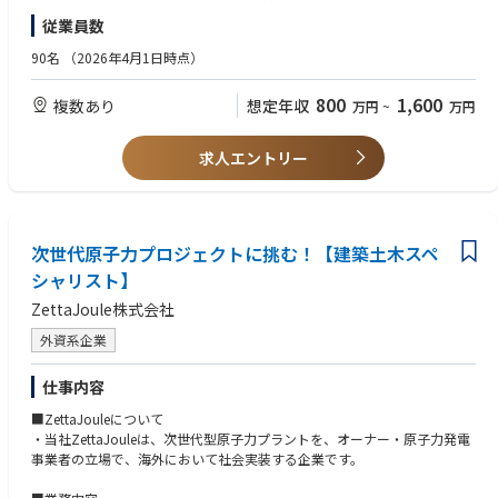
【プロダクト】
システム開発の提案経験
従業員数
サステナビリティ経営を加速するプラットフォーム「booost Sustainabilit
要件定義の経験
y」
日本語にてコミュニケーションが可能なこと / Native-like fluency in Japan
90名
（2026年4月1日時点）
ese
【業務内容】
800
1,600
複数あり
想定年収
万円
~
万円
サステナビリティ領域でのクライアントの課題解決をミッションに、要件
■歓迎条件 ：
定義から設計までを担当し、クライアントからの要望をヒアリングしなが
クライメート／エネルギー業界における経験
らイニシアチブをとって推進いただきます。
エンタープライズ向けサービスのプロダクトマネジメント経験
求人エントリー
・エンタープライズを中心とした顧客の企業価値を高めるためのプロダク
プロダクトオーナーとして立上げ〜グロースまでリードしてきた経験
ト理解、開発提案
ITコンサルティングの経験
・顧客や市場などのニーズ把握、関連制度の動向把握
SIプロジェクトマネジメント経験
・課題特定、要件定義、優先度設定、プロダクトロードマップ策定
システム運用をリードした経験
・プロジェクトスコープのコントロール
次世代原子力プロジェクトに挑む！【建築土木スペ
ソフトウェアエンジニアリングの経験
・顧客とWin-Winの関係を構築する提案、コミュニケーション
画面設計、DB設計の経験
シャリスト】
・エンジニア、デザイナ、セールス、CXOなど内部ステークホルダとの調
ZettaJoule株式会社
整業務
外資系企業
■開発環境：
・バックエンド：PHP（一部Python）
仕事内容
・フレームワーク：Laravel
・フロントエンド：Vue.js
■ZettaJouleについて
・データベース：MySQL
・当社ZettaJouleは、次世代型原子力プラントを、オーナー・原子力発電
・インフラ：AWS、Docker
事業者の立場で、海外において社会実装する企業です。
・デプロイ/ビルド：GitHub
・コミュニケーション：Slack、Asana、Gather、Notion