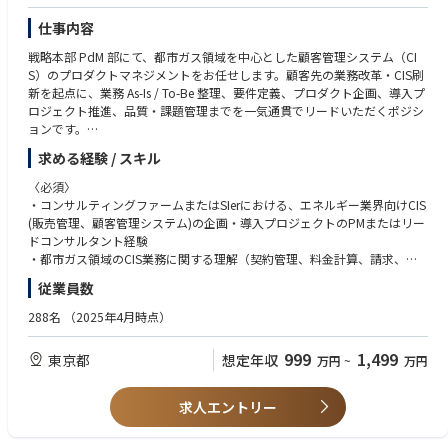
～北陸、中部エリア～（新潟県、富山県、石川県、福井県、岐阜県、静岡
仕事内容
県、愛知県、三重県）
戦略本部 PdM 部にて、都市ガス領域を中心とした顧客管理システム（CI
・新潟県阿賀野市【第３種電気主任技術者】
S）のプロダクトマネジメントをお任せします。顧客先の業務改革・CIS刷
・富山県高岡市【第３種電気主任技術者】
新を起点に、業務 As-Is / To-Be 整理、要件定義、プロダクト企画、導入プ
・石川県宝達志水町【第３種電気主任技術者】
ロジェクト推進、品質・課題管理までを一気通貫でリードいただくポジシ
・石川県能美市【第３種電気主任技術者】
ョンです。
・石川県鳳珠郡穴水町【第２種電気主任技術者】
本CISは単独の受託開発システムではなく、当社の重要戦略である「Looo
・石川県七尾市【第２種電気主任技術者】
求める経験 / スキル
p Platform」の中核プロダクトとして発展させる想定です。都市ガス小
・岐阜県高山市【第２種電気主任技術者】
売・料金計算・契約管理・請求・顧客対応などの業務知見を活かし、事業
・三重県伊勢市【第２種電気主任技術者】
〈必須〉
部門、開発組織、外部パートナー、顧客をつなぐプロダクト責任者として
・三重県四日市市【第２種電気主任技術者】
・コンサルティングファームまたはSIerにおける、エネルギー業界向けCIS
推進いただきます。
(販売管理、顧客管理システム)の企画・導入プロジェクトのPMまたはリー
＜主な担当業務＞
～近畿エリア～（滋賀県、京都府、大阪府、兵庫県、奈良県、和歌山県）
ドコンサルタント経験
・都市ガス領域におけるCIS業務（契約、顧客、検針・使用量、料金計
・和歌山県和歌山市【第２種電気主任技術者】
・都市ガス領域のCIS業務に関する理解（契約管理、料金計算、請求、収
算、請求、収納、顧客対応等）の業務整理・課題抽出
・大阪府枚方市【第２種電気主任技術者】
納、顧客対応等）
従業員数
・顧客先業務の As-Is / To-Be 分析、業務要件・システム要件の定義、プロ
・大阪府吹田市【第２種電気主任技術者】
・顧客・業務部門・開発組織・外部ベンダーを巻き込み、要件定義から導
ダクトロードマップへの反映
・和歌山県和歌山市【第２種電気主任技術者】
入推進まで合意形成した経験
288名
（2025年4月時点）
・Looop Platform の中核機能としてのCISプロダクト企画、優先順位付
・ビジネスレベルの日本語力
け、バックログ管理
～中国、四国エリア～（鳥取県、島根県、岡山県、広島県、山口県、徳島
999
1,499
東京都
想定年収
万円
~
万円
・顧客先プロジェクトにおける全体進捗、課題、リスク、品質、スコープ
県、香川県、愛媛県、高知県）
〈歓迎〉
の管理
・広島県三次市【第２種電気主任技術者】
・電力、プロパンガス等などエネルギー小売事業に関する知識・経験
・開発チーム、業務部門、営業、CS、外部ベンダー等との合意形成・意思
・山口県山口市【第２種電気主任技術者】
・SaaS、プラットフォーム、基幹システム等のプロダクトマネジメント経
求人エントリー
決定支援
・山口県柳井市【第２種電気主任技術者】
験
・社内外ステークホルダー向けの報告資料作成、レポーティング、経営層
・生成AI（GPT、Gemini、Claude など）を活用した業務効率化・要件整