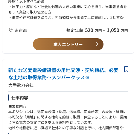
経験：以下すべて必須
・商流の見直しや国内外サプライヤの開拓・活用
・原子力・廃炉など社会的影響の大きい事業に関心を持ち、当事者意識を
・コスト分析手法の高度化やデータ基盤整備への関与
もって業務に取り組める方
・事業や経営課題を踏まえ、担当領域から価値向上に貢献しようとする視
■職責
座をお持ちの方
大型調達プロジェクトにおいて、単なる発注者ではなく、上流工程から関
・設備仕様や機能を理解したうえで、適切なサプライヤ選定や市場動向
520
1,050
東京都
想定年収
万円
~
万円
与するプレイヤーとしてプロジェクトを推進します。技術部門と連携しな
（類似製品・工法等）を踏まえ、分析に基づいたコスト評価に関与した経
がら、コストと仕様の両面で最適解を導きます。
験をお持ちの方
求人エントリー
【詳細】
知識・技能：
・大型案件における調達方針の策定および契約条件（価格・条項等）の検
■ 基本スキル
討
・工場設備、機械設備、または関連工事に関する調達・積算・原価理解の
・工数分析や原価構造の理解に基づく価格妥当性の評価
基礎知識を有する方
新たな送変電設備設置の用地交渉・契約締結、必要
・仕様合理化や工法改善に関する提案・実行
■ 対象となる経験領域（いずれか）
・サプライヤとの協働によるコスト改善施策の推進
な土地の取得業務※メンバークラス※
以下いずれかの業界にて実務経験をお持ちの方
・契約後も含めたプロジェクト全体のコスト・工程観点での関与
・重電メーカー／プラントメーカー／ゼネコン
大手電力会社
・インフラ／エネルギー関連企業
■キャリアパス
・製造業（産業装置、機械部品、半導体、電機、自動車部品など
以下のようなキャリアパスを想定しています。
仕事内容
・化学・素材（石油、金属等）
・商社／エンジニアリング会社
■業務内容
短期（1〜3年）：プロジェクト系グループで原子力・廃炉分野の大型案件
本ポジションは、送変電設備（鉄塔、送電線、変電所等）の設置・維持に
の契約業務に従事。その際、技術主管部と協働での上流活動にも取り組ん
■ 想定職種（いずれか）
不可欠な「用地」に関する権利を的確に取得・保全することにより、長期
でいただきます。
・調達
に亘る電力の安定供給を支える役割を有しています。
中期（3〜5年）：上流活動の企画戦略、サプライヤとの共創関係構築の仕
・営業（設備・工事領域）
地域や地権者に近い職場で社外との丁寧な対話を行い、社内関係部署や委
組みづくり、計画予算の適正化等、組織のプロジェクト活動を主導いただ
・設備設計
託先と連携しながら業務を遂行していきます。