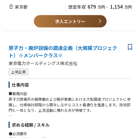
【歓迎】
679
1,154
東京都
想定年収
万円
~
万円
・セキュリティ要件を踏まえた社内システム導入・調整の経験
・SaaSやクラウド導入における セキュリティチェック・ルール設計の経
求人エントリー
験
・ITガバナンス、リスクマネジメントの知識・経験
・中小規模組織での情報システム・セキュリティ業務経験
【求める人物像】
原子力・廃炉設備の調達企画（大規模プロジェク
・部門横断で関係者と協働・推進できる方
ト）※メンバークラス※
・未整備な領域でも主体的に課題を解決できる方
・専門知識を活かしつつ実務にも柔軟に対応できる方
東京電力ホールディングス株式会社
・当事者意識を持って自ら課題を発見し、提案・推進ができる方
上場企業
仕事内容
■業務内容
原子力発電所の再稼働および廃炉事業における大型調達プロジェクトに参
画し、仕様検討段階から関与しながらコスト最適化を推進します。技術部
門と一体となり、上流活動に携わる点が特徴です。
【業務詳細】
求める経験 / スキル
・原子力・廃炉設備に関する大型案件の発注および契約推進
・仕様決定前から参画し、工数分析に基づく価格評価や仕様合理化を実施
●必須要件
・製造原価や工法に踏み込んだ原価改善、戦略的契約形態の提案