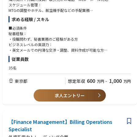
スケジュール管理：
・中期（3～5年目） 現場経験を活かし、本社主管グループで用地業務全
MTGの調整やホテル、航空機手配などの手配業務
体の基盤づくりや業務改善に取り組んでいただきます。
会議運営サポート：英語による会議資料の作成支援、議事録作成
・長期（5年以上） チームリーダーや管理職として、用地業務全体の品
求める経験 / スキル
質向上や組織力強化、後進育成に貢献することを期待しています。
■必須条件
秘書経験：
・役職問わず、秘書業務のご経験がある方
ビジネスレベルの英語力：
・英文メールでの円滑な交渉・調整、資料作成が可能な方
・ 英語での日常的なコミュニケーションができる方
従業員数
■歓迎要件
35名
・大企業や外資系企業での秘書実務経験がある方
・海外メンバーや顧客との英語を使用した業務経験がある方
600
1,000
東京都
想定年収
万円
~
万円
■求める人物像
・誠実に業務に向き合い、高い責任感をもってやり抜く力がある方
求人エントリー
・チームで働くことが好きな方
・組織の成長を間近で支えることにやりがいを感じる方
・一歩先を読み、正確かつスピーディーに業務を完遂できるプロフェッシ
ョナルな考えをお持ちの方
【Finance Management】Billing Operations
・立場に関係なく、どんな相手にもリスペクトの心をもって業務ができる
方
Specialist
・壮大なビジョンに共感し、プレッシャーにも負けずに業務ができる方