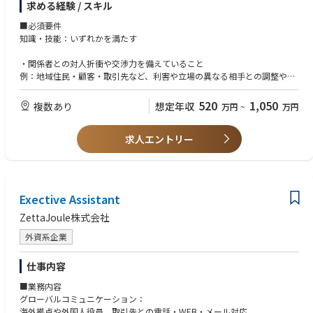
くとともに、プロジェクト人財の育成にも取り組んでいただくことを期待
・開発
求める経験 / スキル
しています。
・生産技術
【業務詳細】
■必須要件
長期（5年以上）：今までの経験を踏まえ、原子力・廃炉部門の複数のプ
・計画・技術系職場からの依頼に基づく地域・地権者との用地交渉
知識・技能：いずれかを満たす
ロジェクトを統括する責任者として、マネジメント経験を積んでいただ
●歓迎要件
・委託管理およびエスカレーション対応
き、組織の運営や社の経営判断に資する活動を主導していただくことを期
経験：
・工務部建設センター各グループ、各総支社管財グループ、送変電工事会
・関係者との対人折衝や交渉力を備えていること
待しています。
・工場設備や機械設備、関連工事に関する技術的専門知識を有する方
社との調整
例：地域住民・顧客・取引先など、利害や立場の異なる相手との調整や合
・大型PJにおけるプロジェクトマネジメントスキルを有する方
・定常業務を中心に、業務改善やプロジェクト対応も一部担当
意形成を伴う業務経験
520
1,050
知識・技能：
複数あり
想定年収
万円
~
万円
■職責
・不動産取引に関する基本的な知識を有すること
・プラントメーカーにおいて、５年以上エンジニアリング業務に従事され
入社後は、用地交渉を中心とした実務を担い、関係者との調整役として業
例：売買・賃貸借・地上権設定などの契約形態や、登記・境界・権利関係
た経験のある方
務を進めていただきます。
求人エントリー
に関する基礎的な理解
・工場設備や機械設備、関連工事の調達経験を有する方
所属長やグループ、チームの対応方針のもと一定の裁量をもって対応しま
す。
■歓迎要件
資格：
経験：用地業務への意欲
・カテゴリ戦略を体系的に理解し、自らの知見をもとに新たな戦略の企
【詳細】
資格：宅地建物取引士
画・立案ができる方
Exective Assistant
・用地交渉対応方針の検討、整理
・社内関係部署との調整・共有
ZettaJoule株式会社
・対応方針、社内関係部署との調整結果に基づく用地交渉
・委託先との連携、課題発生時の対応検討
外資系企業
・定常業務を通じた業務プロセスの改善提案、改善検討への関与
仕事内容
■キャリアパス
■業務内容
以下のようなキャリアパスを想定しています。
グローバルコミュニケーション：
・短期（1～3年目） 第一線の現場で用地業務の基本スキルや実務経験を
海外拠点や外国人役員、取引先との電話・WEB・メール対応
着実に身につけていただきます。