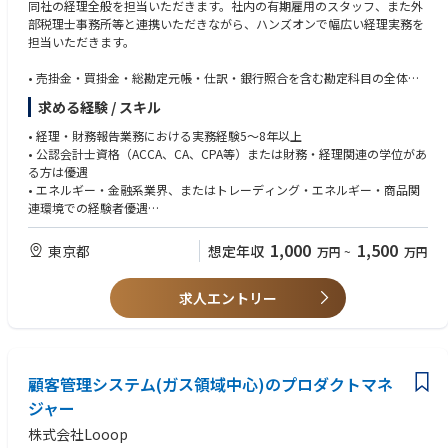
・福島県いわき市【第３種電気主任技術者】
同社の経理全般を担当いただきます。社内の有期雇用のスタッフ、また外
グループ年代別人数構成：50代1名（マネージャー）、40代1名、30代2
・福島県二本松市【第２種電気主任技術者】
部税理士事務所等と連携いただきながら、ハンズオンで幅広い経理実務を
名、及び60代1名（福島第一原子力発電所に係る保障措置の専任職）
・福島県楢葉町【第２種電気主任技術者】
担当いただきます。
チーム別人数構成：1チーム
～関東エリア～（茨城県、栃木県、群馬県、埼玉県、千葉県、東京都、神
• 売掛金・買掛金・総勘定元帳・仕訳・銀行照合を含む勘定科目の全体管
■部署の雰囲気
奈川県、山梨県、長野県）
理
・上下関係なくフラットな雰囲気です。
求める経験 / スキル
・茨城県久慈郡【第３種電気主任技術者】
• 月次・年次決算プロセスのリード（正確性・適時性の確保）
・少人数グループのため、グループ全体のコミュニケーションは良好で
・茨城県常陸太田市【第３種電気主任技術者】
• 財務諸表および月次貸借対照表照合の作成
す。
• 経理・財務報告業務における実務経験5〜8年以上
・茨城県つくばみらい市【第２種電気主任技術者】
• 会計仕訳・照合の審査・承認
・業務上に必要な英語力向上のため、メンバー全員がオンライン英会話を
• 公認会計士資格（ACCA、CA、CPA等）または財務・経理関連の学位があ
・茨城県美浦村【第２種電気主任技術者】
• グループ報告・連結業務
受講しています（会社予算）
る方は優遇
・茨城県高萩市【第２種電気主任技術者】
• IFRSおよびグループ要件に基づく本社への連結報告管理
• エネルギー・金融系業界、またはトレーディング・エネルギー・商品関
・栃木県栃木市【第２種電気主任技術者】
• 消費税申告および国内税法への対応・管理
連環境での経験者優遇
・栃木県栃木市【第３種電気主任技術者】
• 法人税計算・申告のサポート
• SAP等のERPシステムの使用経験
・栃木県宇都宮市【第２種電気主任技術者】
• 監査・内部統制対応
• ビジネスレベルの英語力
1,000
1,500
東京都
想定年収
万円
~
万円
・群馬県高崎市【第２種電気主任技術者】
・埼玉県熊谷市【第２種電気主任技術者】
・千葉県市原市【第３種電気主任技術者】
求人エントリー
・千葉県神埼町【第２種電気主任技術者】
・神奈川県厚木市【第２種電気主任技術者】
・神奈川県厚木市【第３種電気主任技術者】
・長野県諏訪市【第３種電気主任技術者】
・長野県木曽郡【第３種電気主任技術者】
顧客管理システム(ガス領域中心)のプロダクトマネ
・長野県木曽郡【第２種電気主任技術者】
ジャー
・長野県松本市【第２種電気主任技術者】
株式会社Looop
・長野県駒ケ根市【第２種電気主任技術者】