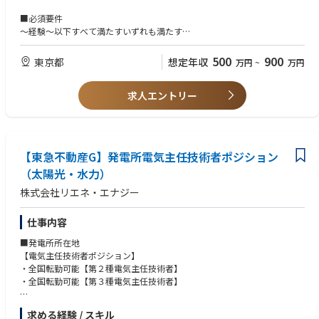
・保障措置施策の検討および社内関係者との協議内容の立案
・計画や調整の成果がプロジェクト進捗に反映されやすい
～資格～
・IAEA・JSGOとの協議や説明、論点整理
■必須要件
・地域社会や関係機関からの信頼醸成につながる仕事に関われる
危険物取扱者乙4、足場組立て等作業主任者技能講習修了、酸素欠乏・硫
・保障措置要件と現場運用の両立に向けた合意形成の推進
～経験～以下すべて満たすいずれも満たす
自身が立案した計画や調整内容が廃炉事業の前進につながるため、社会的
化水素危険作業主任者技能講習修了、有機溶剤作業主任者技能講習修了、
・廃炉プロジェクト全体に関わる施策の継続的な検討・改善
・保障措置業務を２年以上経験している方（目安）
な意義と手応えを感じやすい環境です。
玉掛技能講習修了
担当領域は大規模な廃炉プロジェクトに関わるため、社内外の多様な関係
・規制当局との折衝業務を経験している方
500
900
東京都
想定年収
万円
~
万円
者と連携しながら業務を進めていただきます。
■キャリアパス 以下のようなキャリアパスを想定しています。
～知識・技能～いずれも満たす
短期（1〜3年）：プロジェクト計画立案や進捗管理、リスク管理などのプ
■責任・期待される役割
求人エントリー
・英語による資料作成、協議が可能な方
ロジェクト運営をメンバーと協働で進めていく経験を積み、基本的なスキ
本ポジションでは、担当する保障措置分野の窓口として、関係者との調整
・原子力・放射線に関する一般的な知識及び技能(大学・専門学校等で習得
ルを身につけていただきます。
や対外協議を推進していただくことを想定しています。
可能なレベル)を有する方
中期（3〜5年）：プロジェクト業務の中核として単独で業務を遂行できる
単に情報を取りまとめるだけでなく、課題を整理し、実現可能な方向性を
実務経験を積み、応用力・判断力を身につけ、マネジメントをお任せいた
検討しながら合意形成につなげていく役割を担います。
します。
【東急不動産G】発電所電気主任技術者ポジション
～具体的には～
■歓迎要件
長期（5年以上）：プロジェクト業務でマネジメント経験を積み、ひいて
・担当分野に関する情報を主体的に収集し、保障措置上の論点や課題を整
（太陽光・水力）
～経験～
は組織全体の経営に携わっていただくことを期待しています。プロジェク
理する
・IAEA査察業務を経験している方
トマネージャーへの登用もあります。
株式会社リエネ・エナジー
・社内関係者との議論を通じて協議方針や説明内容を立案する
・規制当局との折衝業務を経験している方
・IAEA・JSGOとの協議において、担当分野の説明や調整を担う
・計量管理業務を経験している方
■配属先部署人数・構成
・国際的な保障措置要件と現場の運用条件を両立できる着地点を検討する
仕事内容
・保障措置に関する規制当局への官庁報告・連絡業務を経験している方
年代別人数構成：20代6名、30代2名、40代1名、50代6名、60代1名
・関係部署の意見を踏まえながら、保障措置施策の合意形成を推進する
チーム別人数構成：
■発電所所在地
特に、工程や現場適用性など複数の制約条件を考慮しながら、国際機関の
～知識・技能～
・敷地利用促進PJG 4名
【電気主任技術者ポジション】
要求事項と廃炉作業の実現性を両立させることが重要なミッションです。
・保障措置関連協定（日・IAEA保障措置協定他）に関する基礎知識
・敷地環境改善PJG 7名
・全国転勤可能【第２種電気主任技術者】
・保障措置関連法令（炉規制法、国規則他）に関する基礎知識
・５・６対応PJG 2名
・全国転勤可能【第３種電気主任技術者】
■魅力・やりがい
・１～４号周辺屋外対応PJG 3名
本ポジションの特徴は、世界的にも前例の少ない福島第一原子力発電所の
～資格～
～北海道、東北エリア～（青森県、岩手県、宮城県、秋田県、山形県、福
廃炉プロジェクトにおいて、保障措置施策の検討に直接携われることで
・語学力TOEIC700点以上（目安）
求める経験 / スキル