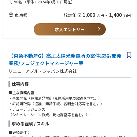
管理能力： 独自の進捗管理ツールやWBSを用い、**マイルストーンの遵
3,190名
（単体：2024年3月31日現在）
・埼玉県熊谷市【電気保安業務従事者】
■キャリアパス
守率100%**を目指してプロジェクトをハンドリングできるスキル。（MU
・千葉県市原市【電気保安業務従事者】
当該職場で3～5年で専門性を発揮･伸長いただいたのち、本人能力・意向
ST)
・神奈川県厚木市【電気保安業務従事者】
1,000
1,400
東京都
想定年収
万円
~
万円
も踏まえつつ、グループ大（TGES他本部やTG各部門）での活躍を期待す
折衝力： 顧客（役員・施設長クラス）に対し、コストメリットや技術的リ
る。
スクを定量的なデータ（ROIや設備効率等）を用いて説明し、合意を得る
【電気工事士ポジション】
能力。（MUST)
求人エントリー
～北海道、東北エリア～（青森県、岩手県、宮城県、秋田県、山形県、福
資格：第二種電気主任技術者（WANT）
島県）
・宮城県鬼首【電気工事士】
・福島県白河市【電気工事士】
・福島県須賀川市【電気工事士】
【東急不動産G】高圧太陽光発電所の案件取得/開発
・福島県福島市【電気工事士】
業務/プロジェクトマネージャー等
～北陸、中部エリア～（新潟県、富山県、石川県、福井県、岐阜県、静岡
リニューアブル・ジャパン株式会社
県、愛知県、三重県）
・富山県高岡市【電気工事士】
仕事内容
・石川県宝達志水町【電気工事士】
■主な職務内容
・事業開発（稼働済発電所/発電所用地の取得を含む。）
・許認可取得（協議、申請手続、説明会対応等を含む。）
・デューデリジェンス
（シミュレーション作成、現地調査等を含む。）
・契約交渉、ドキュメンテーション作成
求める経験 / スキル
・プロジェクトマネジメント
・その他開発に関連する一連の業務
■必須要件：
など