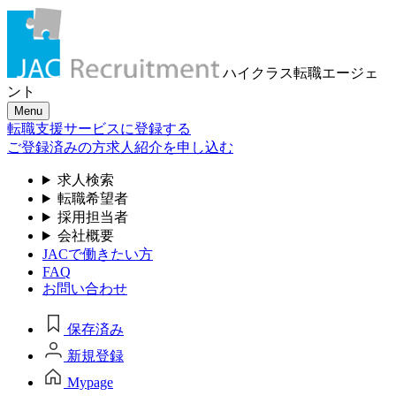
ハイクラス転職
エージェ
ント
Menu
転職支援サービスに登録する
ご登録済みの方
求人紹介を申し込む
求人検索
転職希望者
採用担当者
会社概要
JACで働きたい方
FAQ
お問い合わせ
保存済み
新規登録
Mypage