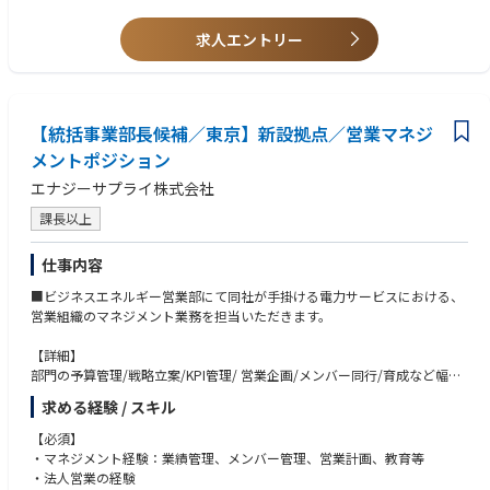
【会社紹介】
●分析だけで終わらず、実運用や仕組みに落とし込める方
あらゆるエネルギー問題から解放された地球を創る。
●不確実性の高い環境でも仮説検証を高速に回せる方
求人エントリー
JERA Cross は、日本最大級の発電事業者である JERA の 100 % 子会社と
●社内外と連携しながら価値創出までやり切れる方
して 2024 年 6 月に誕生しました。私たちはエネルギー×デジタル×課題
解決を横断する専門家集団として、お客さまの脱炭素化を 24 時間 365 日
支え、ビジネス成長と地球環境の両立を実現します。
【統括事業部長候補／東京】新設拠点／営業マネジ
◆創業のストーリー
メントポジション
JERA Cross が生まれた背景には、「2050 年ゼロエミッション」という JE
エナジーサプライ株式会社
RA の大胆な挑戦があります。火力発電のリーディングカンパニーである
がゆえに、脱炭素への道のりは険しい——だからこそ、戦略策定と技術実
課長以上
装を一気通貫で担う専門チームが必要でした。
仕事内容
2014–2019 東京電力と中部電力が JV を設立し、燃料調達と火力発電で国
内シェア 30 % を確立。
■ビジネスエネルギー営業部にて同社が手掛ける電力サービスにおける、
2020–2023 AI・半導体需要による電力需要急増と再エネ供給逼迫という
営業組織のマネジメント業務を担当いただきます。
「2030 年再エネ導入の崖」が顕在化。
2024.6 企業の GX 加速を伴走するため、JERA Cross 設立。「脱炭素＝コ
【詳細】
スト」という常識を、「脱炭素＝価値」に変える旗印を掲げました。 必要
部門の予算管理/戦略立案/KPI管理/ 営業企画/メンバー同行/育成など幅広
だったチームは想像を超え、今では技術実装だけでなくお客様の戦略パー
くお任せします。
トナーとなり、難題の解決に共創・貢献しています。
求める経験 / スキル
【同社について】
【必須】
◆Values◆
エナジーサプライは再生エネルギーの事業を行っており、今後各社事業規
・マネジメント経験：業績管理、メンバー管理、営業計画、教育等
Value｜やりきるまで進化する。進化するまでやりきる。
模を拡大を検討しております。
・法人営業の経験
・挑戦者たれ：挑戦を楽しみ、切り拓く。まずはやってみる