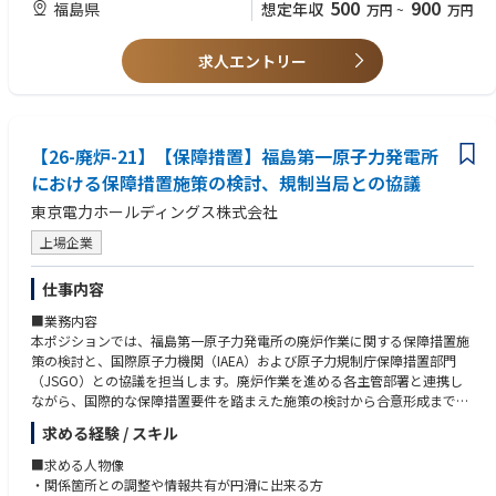
■必須要件
500
900
福島県
想定年収
万円
~
万円
～経験～いずれかを満たす
■責任・期待される役割
・プラントにおける工事監理の経験
本ポジションでは、プロジェクト管理の中核として、工程・予算・リスク
求人エントリー
・プラントにおける大型改造等のプロジェクト管理の経験
を俯瞰しながら関係者との調整を進めていただくことを想定しています。
※プラントの種類は問わない
入社後は担当プロジェクトを持ち、計画の実現に向けた管理業務を担って
※工事監理は設備の分野問わない
いただきます。
～具体的には～
～知識・技能～
【26-廃炉-21】【保障措置】福島第一原子力発電所
・プロジェクト全体のスケジュール管理と進捗確認
・社内・パートナー企業双方と誠実に対話できるコミュニケーション力
・予算状況の把握と計画に沿った運営管理
における保障措置施策の検討、規制当局との協議
・一般的なエクセル、ワード、パワーポイントの使用ができること
・想定される課題やリスクの抽出、対策の検討
東京電力ホールディングス株式会社
・工事主管箇所との工程調整および合意形成
■歓迎要件
・工事受注者とのスケジュール調整や進行管理
～経験～
上場企業
複数の関係者が関わる環境のため、状況を整理しながら円滑な調整を進め
・原子力業界において廃樹脂・廃スラッジに関する業務を３年以上経験し
る役割が期待されています。
ている方
仕事内容
・原子力業界及び一般産業界において、機械系の業務に携わった経験を有
■魅力・やりがい
する（年数問わず）
■業務内容
世界的にも前例の少ない福島第一原子力発電所の廃炉事業において、敷地
・原子力業界及び一般産業界において、機械系並びに土木、建築の業務に
本ポジションでは、福島第一原子力発電所の廃炉作業に関する保障措置施
利用や環境改善に関するプロジェクトを担うポジションです。
携わった経験を有する（年数問わず）
策の検討と、国際原子力機関（IAEA）および原子力規制庁保障措置部門
計画立案から実行管理まで主体的に携わることで、社会的意義の大きい取
・原子力産業及び一般産業において、放射性物質取扱いに関する業務経験
（JSGO）との協議を担当します。廃炉作業を進める各主管部署と連携し
り組みに直接貢献できます。
を有する
ながら、国際的な保障措置要件を踏まえた施策の検討から合意形成までを
～具体的には～
担う業務です。定常対応よりもプロジェクト性の高い業務が中心となりま
求める経験 / スキル
・大規模かつ長期的な廃炉プロジェクトの推進に携われる
～知識・技能～
す。
・放射性物質が存在する環境を踏まえた計画・管理経験を積める
ポンプ、弁、熱交換器、空調機、圧縮機、ディーゼル発電機、焼却炉、ク
～具体的には～
■求める人物像
・複数部門や社外関係者との調整を通じてプロジェクトマネジメント力を
レーン等、機械設備の基本構造・用途に関する技術的な知識
・廃炉作業を主管する複数部門からの情報収集・整理・調整
・関係箇所との調整や情報共有が円滑に出来る方
高められる