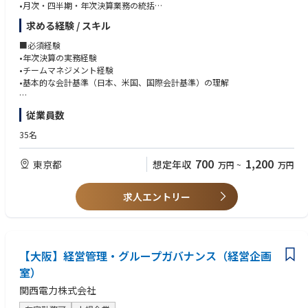
•月次・四半期・年次決算業務の統括
•日次の会計処理の管理および会計方針の整備
ヤマトホールディングス様
求める経験 / スキル
•予算（着地見込み含む）管理
EV・蓄電池を含む自社リソースを統合管理するエネマネ体制を構築。
•監査法人・税理士対応
■必須経験
https://www.jera.co.jp/news/information/20250108_2103
•税務申告業務の管理
•年次決算の実務経験
•資金管理および資金繰り管理
•チームマネジメント経験
～パートナーエコシステム～
•経理業務のプロセス改善・効率化
•基本的な会計基準（日本、米国、国際会計基準）の理解
ウエスト HD と太陽光 PPA、Power X と蓄電池を共同推進するなど、スタ
•経理チームのマネジメント
ートアップから地域企業まで多彩なプレイヤーと連携し、脱炭素社会の実
•内部統制整備
■歓迎要件
装を加速しています。
従業員数
•IPO準備対応
•上場企業またはIPO準備企業での経理経験
•会計システムの運用・改善
•公認会計士 / 税理士 / 日商簿記1級
35名
•連結決算業務経験
•国際税務実務経験
700
1,200
東京都
想定年収
万円
~
万円
•内部統制または内部監査業務経験
•US-GAAPまたはIFRS実務経験
•ERP,会計システム導入経験
求人エントリー
【大阪】経営管理・グループガバナンス（経営企画
室）
関西電力株式会社