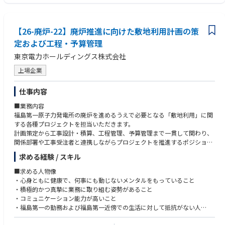
リスクマネジメント業務も担当しています。また、財務・経理担当部署も
同じコーポレートグループに属しています。入社後はコーポレートグルー
プ内でのローテーションを通じて、幅広い知識・経験を積んでいただき、
【26-廃炉-22】廃炉推進に向けた敷地利用計画の策
財経・リスクマネジメント人材として管理職への登用の可能性もございま
す。
定および工程・予算管理
東京電力ホールディングス株式会社
■魅力・やりがい
グループ全体の統括業務を通じて、経営的な視座で全体を俯瞰しながら、
上場企業
マネジメントや複数の関係部署との中で業務（運用、改善・高度化）を推
進、成果を出していくことにやりがいがあると考えております、また、住
仕事内容
友商事グループで長年培われた内部統制のノウハウ・フレームワークを通
じて、体系的な運用経験・知識を得ることができます。ガバナンスチーム
■業務内容
は、担当者にも大きな裁量を持って業務に携わっていただいています。
福島第一原子力発電所の廃炉を進めるうえで必要となる「敷地利用」に関
する各種プロジェクトを担当いただきます。
計画策定から工事設計・積算、工程管理、予算管理まで一貫して関わり、
関係部署や工事受注者と連携しながらプロジェクトを推進するポジション
です。日々の業務は机上での計画・調整業務が中心となります。
求める経験 / スキル
～具体的には～
・敷地利用に関する計画の立案および検討
■求める人物像
・工事設計や工事積算の実施、実行計画の作成
・心身ともに健康で、何事にも動じないメンタルをもっていること
・スケジュール・工程管理および進捗確認
・積極的かつ真摯に業務に取り組む姿勢があること
・プロジェクト予算の管理と関係先との調整
・コミュニケーション能力が高いこと
・運転・運用部門、建築・土木部門など複数部門との連携
・福島第一の勤務および福島第一近傍での生活に対して抵抗がない人
一定規模のプロジェクトを対象に、計画から実行管理まで幅広く携わりな
がら、廃炉事業の着実な推進を支えていただきます。