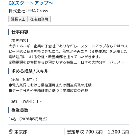
GXスタートアップ～
・事業への直接的なインパクト - 開発したシステムが実際のプラント設計
業務で使われ、業務効率化・品質向上に直結する。
株式会社JERA Cross
・技術選定からの関与 - 少人数チームのため、技術選定・アーキテクチャ
課長以上
在宅勤務可
設計から主体的に関われる。大企業の中でスタートアップ的な裁量を持っ
て働ける。
仕事内容
＜求める人物像＞
【業務内容】
・新しい技術や未知の領域に強い知的好奇心を持ち、自ら学びながら挑戦
大手エネルギー企業の子会社でありながら、スタートアップならではのス
できる方
ピード感と裁量を持つ弊社にて、蓄電池や再エネ（変動電源）を活用した
・技術的な専門性を活かし、チームやプロジェクトを主体的にリードでき
需給運用における分析・改善業務を担っていただきます。
る方
変動電源をお客様からお預かりする特性上、日々の実績分析、パラメータ
・プラントエンジニアリングという新たなドメインに対して前向きに取り
最適化、レポーティング（マンスリーレポート等）を通じて、運用の高度
組める方
求める経験 / スキル
化・収益最大化を実現することが本ポジションのミッションです。
・システム開発そのものだけでなく、業務変革や価値創出に関心を持てる
具体的には、需給調整市場・容量市場を含む市場環境や制度動向を踏まえ
方
【必須（MUST）】
ながら、
・現場の課題を理解し、業務改善・DX推進を自ら提案・実行できる方
●電力業界における需給運用または関連業務の経験
●データ分析や実績評価に基づく業務改善の経験
●蓄電池・再エネの運用実績データの分析
＜海外駐在の有無・頻度＞
●入札・制御パラメータの改善・チューニング
なし
【歓迎（WANT）】
●分析結果を踏まえた運用改善提案およびプロダクトへのフィードバック
●需給調整市場、容量市場における運用または分析経験
従業員数
＜海外出張の有無・頻度＞
●蓄電池や再エネの運用データ分析、最適化経験
などを担当いただきます。
あり
●Excel等を用いたデータ分析スキル
94名
（2026年5月時点）
単なる分析に留まらず、分析結果を運用やプロダクトに反映し、当社のプ
主な目的：海外テックカンファレンスへの参加、学会発表
ロダクト進化に直結させていく役割を担っていただきます。
【求める人物像】
700
1,300
東京都
想定年収
万円
~
万円
●データや事実に基づき、運用改善を回し続けられる方