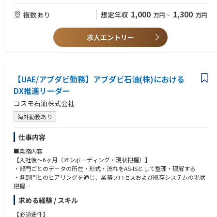
・第一種電気主任技術者（電験一種）
語の両方を活かして活躍できます。
交渉・指導
※220kV以上の超高圧案件における技術的担保・選任対応を見据えた必須
・AI、データ、エネルギー、デジタルプラットフォームを融合した社会イ
1,000
1,300
複数あり
想定年収
万円
~
万円
要件となります。
ンフラの変革に挑戦できます。
【歓迎要件（Want）】
求人エントリー
・技術士
・第一種／第二種電気工事士
・1級電気工事施工管理技士
・海外メーカー製変電機器（GIS、変圧器等）の調達・受入検査経験
【UAE/アブダビ勤務】アブダビ石油(株)における
DX推進リーダー
コスモ石油株式会社
海外勤務あり
仕事内容
■業務内容
【入社後～6ヶ月（オンボーディング・現状把握）】
・部門ごとのデータの所在・形式・流れをAS-ISとして整理・理解する
・各部門とのヒアリングを通じ、業務プロセスおよび既存システムの現状
把握
・進行中DXプロジェクトの現状把握、およびDX推進ロードマップの作成
求める経験 / スキル
【入社後6ヶ月～1年（プロジェクト始動）】
【必須要件】