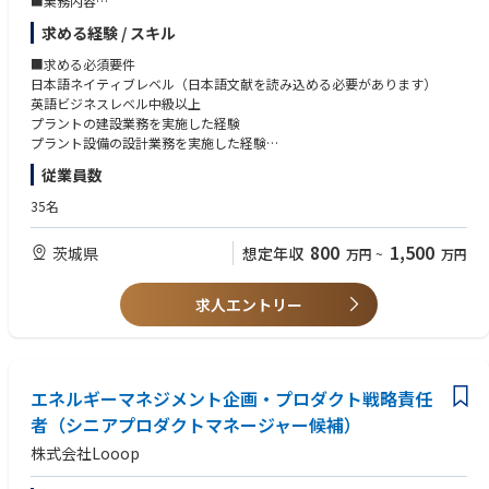
■業務内容
・この度、海外においてプロジェクトを推進する上で、建築・土木関連プ
■私たちが大切にしている価値観
求める経験 / スキル
ロジェクト遂行業務を担当していただける、
・持続可能な未来のために強い信念と情熱を持ち、その未来の実現に必要
建築土木エンジニアリングバックグラウンドを持った方の採用・募集を積
■求める必須要件
な価値（プロダクト）を顧客へ提供し続ける。
極的に実施することといたしました。
日本語ネイティブレベル（日本語文献を読み込める必要があります）
・本質的な価値を見失わないよう、新しく広く深いサステナビリティ領域
具体的には、当社が、国内外のメーカー、エンジニア会社等と協力して上
英語ビジネスレベル中級以上
の情報をどん欲に吸収し続ける。
記のような事業を推進していくにあたり、事業およびプロジェクトを統括
プラントの建設業務を実施した経験
・不確実な状況でもすべての前提に疑いを持ち、ファクトに従って柔軟に
する業務（主に以下のような業務）に従事していただく人材を募集いたし
プラント設備の設計業務を実施した経験
行動し続ける。
ます。
・リスクをとって大胆に迅速な開発を続け、中長期的な技術投資にも積極
従業員数
採用にあたっては、ご本人の適性やご経験、ご希望等に応じて、適切なポ
■歓迎要件
的に取り組む。
ジションをご提案・ご相談させていただきます。
英語ビジネスレベル上級
35名
・建築土木関連業務の遂行
海外プロジェクトの経験
■やりがい/今後のキャリア
・建築土木関連の許認可取得業務
原子力関連プラントに係る経験
＜自己成長＝組織成長。チャレンジングな環境で自分たちの技術で社会に
800
1,500
茨城県
想定年収
万円
~
万円
・上記項目に係る客先・社内関係者・外注先との調整・折衝
国内外の原子力規制に関する知識
価値を生み出す＞
・上記項目に係るスケジュール管理、予算管理、プロジェクトマネジメン
・大型の資金調達も完了し、数年後のIPOを見据えた急成長するチャレン
ト
求人エントリー
ジングな環境
・なお、上記各業務における基本設計や詳細設計などの実作業は、協力会
・大手企業の高い要件に答えつつ、それをSaaS標準プロダクトに落とし込
社に委託しながら進めますので、かかる実作業のご経験があればなお望ま
み汎用化させるチャレンジを体験できる
しいところですが、円滑に事業およびプロジェクトをマネジメント・統括
・Techカンパニーで会社の事業・経営を技術者が牽引する組織で働ける
できる能力・ご経験を有する方を積極的に採用したいと考えております。
・日本、世界に留まらない地球規模の課題解決に向け、大きな裁量を持っ
また、職務遂行にあたっては、国内外の出張も相応に生じ得ます。
エネルギーマネジメント企画・プロダクト戦略責任
て取り組むことができる
者（シニアプロダクトマネージャー候補）
■ポジションの魅力・やりがい
これから成長し、そして世界のスタンダードとなっていくサステナビリテ
株式会社Looop
・社会的意義のある業務：次世代型原子力プラントの社会実装を通じ、脱
ィ領域でのプロダクト開発は新規性、社会貢献性が高く、まだこの世に存
炭素社会の実現やエネルギーの安定供給に貢献できます。
在しない「あたりまえ」を創造していきます。