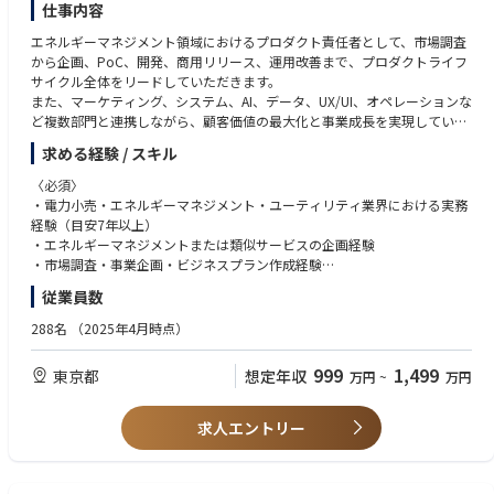
・先進的で創造的な業務：初期段階から様々な関係企業と技術検討に携わ
仕事内容
り、技術革新の最前線で、自身の知識やアイデアを反映させることが可能
エネルギーマネジメント領域におけるプロダクト責任者として、市場調査
です。
から企画、PoC、開発、商用リリース、運用改善まで、プロダクトライフ
・グローバルな活躍の機会：経験豊富なグローバルなメンバー30人弱と一
サイクル全体をリードしていただきます。
緒に仕事ができます。また、海外の技術パートナーや研究機関との連携を
また、マーケティング、システム、AI、データ、UX/UI、オペレーションな
通じ、国際的なプロジェクトをマネジメントし遂行する経験を積むことが
ど複数部門と連携しながら、顧客価値の最大化と事業成長を実現していた
できます。
だきます。
求める経験 / スキル
■ZettaJoule株式会社（日本法人）
主な業務
次世代原子力システムの設計・開発を手がける、米国本社ZettaJoule Inc.
〈必須〉
■ プロダクト戦略立案
の日本法人です。
・電力小売・エネルギーマネジメント・ユーティリティ業界における実務
・エネルギーマネジメント領域の中長期プロダクト戦略策定・市場調査・
日本が世界に誇る高温ガス炉技術を大切に守りながら、これをさらに発展
経験（目安7年以上）
競合分析・業界動向調査
させ、クリーンエネルギーソリューションの世界標準へと高めることを
・エネルギーマネジメントまたは類似サービスの企画経験
・顧客課題・ニーズの調査・分析・新規事業・新サービスの企画立案・ビ
目指しています。
・市場調査・事業企画・ビジネスプラン作成経験
ジネスモデル・収益モデルの設計
私たちは、日本の技術基盤と英知を礎に国内外での持続可能なエネルギー
・プロジェクトマネジメント経験
従業員数
社会の実現に貢献するとともに、日本の原子力産業ひいては日本全体の
・高いステークホルダー調整力
■ プロダクト企画・開発
発展に寄与していくことを強く志しています。
・ネイティブレベルの日本語力
288名
（2025年4月時点）
・新規サービス・アプリの企画・PoC（概念実証）の企画・推進・要件定
設立：2023年12月
義・仕様策定・プロダクトロードマップ作成・KPI設計・効果測定
本社：東京都千代田区大手町1-5-1 大手町ファーストスクエアイーストタ
〈歓迎〉
999
1,499
東京都
想定年収
万円
~
万円
ワー4F
・プロダクトマネージャー経験、要件定義・ユーザーストーリー作成経験
■ プロダクトマネジメント
代表取締役CEO：下藤 充生
・ソフトウェア・Webサービス・アプリケーション開発経験、Agile/Scru
以下のプロダクトライフサイクル全体を推進します。
mでの開発経験
求人エントリー
・Discovery・市場調査・要件定義・開発推進・テスト・商用リリース・グ
■親会社：ZettaJoule Inc.（米国）
・UX/UI設計への理解
ロース・改善
設立：2023年8月
・AI・データ活用プロジェクト経験
本社：Rockville, Maryland （テキサスに本社移転予定）
・HEMS・EV・VPP・DR・IoT関連知識