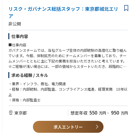
・顧客情報（主に連絡先情報）の管理・更新
・色々な事にチャレンジする気持ちがあること
リスク・ガバナンス総括スタッフ：東京都城北エリ
・チーム内外の関係者との連携・調整業務
・その他、上記業務に付随する関連業務
ア
■歓迎要件
◇経験・知識
非公開
・小売電気事業者または電力取引会社での勤務経験があれば尚可
◇スキル
仕事内容
・PC操作に習熟していることが望ましい
■仕事内容
ガバナンスチームでは、当社グループ全体の内部統制の高度化に取り組ん
でいます。今般、体制拡充のためにチームメンバーを募集しており、チー
ムメンバーとともに主に下記の業務を担当いただきたいと考えています。
※ご経験が浅い場合には、一部の領域からスタートいただき、段階的に担
当領域を拡張いただく想定です。
求める経験 / スキル
【業務内容】
・業界：インフラ、商社、電力関連
・内部統制高度化プロジェクト・内部監査の統括業務
・経験：内部統制、内部監査、コンプライアンス推進、経理実務 10年以
・コンプライアンス推進業務
上
・グループ会社の管理支援業務（主として上記2業務のグループ会社への
・資格：内部監査士
展開・統括）
・監査役監査支援業務（主として会社法関連）
550
950
東京都
想定年収
万円
~
万円
・J-SOX関連業務（主としてCLC）
■キャリアパス
求人エントリー
リスク・ガバナンス総括部では、内部統制関連業務の他に、与信管理等の