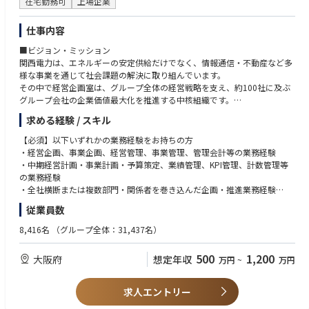
在宅勤務可
上場企業
仕事内容
■ビジョン・ミッション
関西電力は、エネルギーの安定供給だけでなく、情報通信・不動産など多
様な事業を通じて社会課題の解決に取り組んでいます。
その中で経営企画室は、グループ全体の経営戦略を支え、約100社に及ぶ
グループ会社の企業価値最大化を推進する中核組織です。
本ポジションでは、グループ経営計画の策定・推進や経営管理、ガバナン
求める経験 / スキル
ス体制の構築・高度化を通じて、関西電力グループ全体の持続的な成長を
支える重要な役割を担っていただきます。
【必須】以下いずれかの業務経験をお持ちの方
・経営企画、事業企画、経営管理、事業管理、管理会計等の業務経験
■職務内容
・中期経営計画・事業計画・予算策定、業績管理、KPI管理、計数管理等
今回募集するポジションでは、グループ会社の経営管理およびグループガ
の業務経験
バナンスの高度化を中心に、以下の業務に従事いただきます。
・全社横断または複数部門・関係者を巻き込んだ企画・推進業務経験
従業員数
①グループ経営計画の策定・経営管理
【歓迎】
・グループ経営計画の策定・推進
・グループ会社・子会社の経営管理やガバナンスに関する業務経験
8,416名
（グループ全体：31,437名）
・グループ会社の業績管理・経営分析
・経営企画・事業企画部門における制度設計・業務改善・プロジェクト推
・グループ会社との調整・経営状況の確認
進経験
500
1,200
大阪府
想定年収
万円
~
万円
・経営会議資料・報告資料の作成
・財務諸表、管理会計、事業計画、投資評価、内部統制に関する基礎知識
・コーポレートガバナンス、リスク管理、内部統制等に関する知見
②グループガバナンス・制度整備
求人エントリー
・グループガバナンス体制の検討・高度化