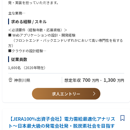
発・実装を担っていただきます。
的にはDX・デジタル領域の中核人材として経営判断や中長期戦略の策定に
できる方
携わることを期待しています。
主な業務
ご本人の志向や実績に応じて、国内外で幅広いキャリアパスが描ける環境
・プラント設計データ統合基盤「Tag Graph」の技術検証、設計、開発お
です。
求める経験 / スキル
よび実装
・プラントエンジニアリング業務の理解に基づく業務課題の分析と改善施
■使用ツール
＜必須要件（経験年数・応募資格）＞
策の立案・推進
・Microsoft 365（Teams, SharePoint, Power BI, Power Automate等）
■ Webアプリケーションの設計・開発経験
・技術戦略の策定およびシステムアーキテクチャの設計・意思決定
・データ分析ツール（Excel、Power BI等）
（フロントエンド・バックエンドいずれかにおいて高い専門性を有する
・社内関連部門との技術要件・業務要件の調整、折衝
・ERP/HCM等業務システムへの知見（SAP, Oracle, Workday等）（尚可）
方）
・AIやデータ活用を通じたEPC事業のDX推進
・クラウドサービス（Azure, AWS等）の基礎知識（尚可）
■クラウドの設計経験
・将来的には全社DX施策への技術的貢献およびリード
・プロジェクト管理ツール（MS Project, Jira等、いずれか経験があれば
■ 新しい技術や未踏領域に対して自ら学び、挑戦する姿勢
従業員数
可）
＜配属組織のミッション・役割＞
＜歓迎要件＞
1,600名
（2020年現在）
・EPC事業の深化と探索を推進し、変化していく社会と顧客のニーズに柔
■働き方
■ 業務課題の特定から技術的な解決策の立案・実装まで主体的に推進した
軟に対応できる企業へと、常に変革（DX）させ続ける。
・主要勤務地：アブダビ（UAE）
経験
700
1,300
神奈川県
想定年収
万円
~
万円
・事業活動のデジタルトランスフォーメーションをリードできる人財を育
・残業時間：月20時間程度（時期や状況によって変動あり）
■ 技術選定やシステムアーキテクチャ設計の経験
て、EPCプロジェクトに貢献する。
・現場（海上プラットフォーム等）への視察・現場確認のための訪問が発
■ Neo4jなどのグラフデータベースを活用した開発経験
・デザインイノベーショングループは設計知識の構造化とAI活用により設
生します。
■ データモデリングやナレッジグラフ構築経験
求人エントリー
計プロセスを自動化し、人の介在を最小化することで、設計の効率と品質
■ Azureを活用したクラウド基盤構築・運用経験
の向上を追求するグループです。
■その他
■ AI／機械学習を活用したシステム開発経験
・家族帯同での赴任も相談可。住居・教育等の生活サポートあり。
■ テックリードやチームリーダーとしての組織・人材育成経験
＜仕事のやりがい・魅力＞
・前例のない技術挑戦 - プラント設計データの統合という、業界でも確立
【JERA100%出資子会社】電力需給最適化アナリス
された手法がない領域に取り組める。自ら仮説を立て、試行錯誤しながら
ト～日本最大級の発電会社発・脱炭素社会を目指す
道を切り拓く面白さがある。