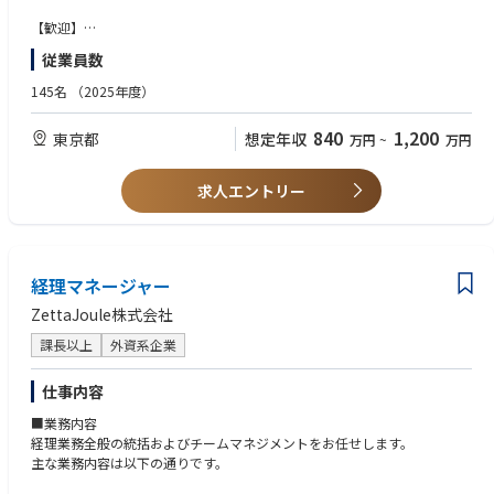
ワンストップサービスにより、電気の「買う・売る・つくる・ためる」全
ーChallenge with Passion. Be the Pioneer.
て一任できる会社です。
【歓迎】
・実行者たれ：工夫を続け、最後までやり切る
エネルギーの最適化を目指し、「停電のない街」の実現を目指しておりま
・事業立ち上げの経験。
ーExplore Solutions. Deliver Real Impact.
従業員数
す。
・エネルギー業界での業務系経験。
・共創者たれ：お客様の成功を“自分ごと”として追求する
145名
（2025年度）
ーAlways Acting in the Client’s Best Interest.
・協働者たれ：仲間を信じ、共に壁を乗り越える
ーRespect. Trust. Unite. Collaborate.
840
1,200
東京都
想定年収
万円
~
万円
■JERA Crossの4つのバリューは、単なる理念ではなく「どう行動する
求人エントリー
か」を示す実践的な指針です。 挑戦し、実行し、お客様と共創し、仲間と
協働する。その積み重ねこそがGXの実装を可能にし、私たちを成長させま
す。
◆Why Join Us?◆
経理マネージャー
戦略コンサルから再エネ開発まで、エネルギー×デジタル×課題解決を横
断する成長フィールドがあります。
ZettaJoule株式会社
日本発の 24/7 CFE（Carbon-Free Energy）実装をリードする最前線で、
課長以上
外資系企業
テイラーメードなコンサルテーションが可能です。
難易度の高いエネルギー×デジタル×課題解決を、国内最大級のバックグ
ラウンドとスタートアップ/ベンチャーのスピード感で実現可能です。
仕事内容
■業務内容
◆実績事例◆
経理業務全般の統括およびチームマネジメントをお任せします。
東宝株式会社様
主な業務内容は以下の通りです。
映像制作の CO₂ 削減ロードマップ策定と 24/7 CFE 電源導入を支援。
https://www.jera.co.jp/news/information/20241129_2071