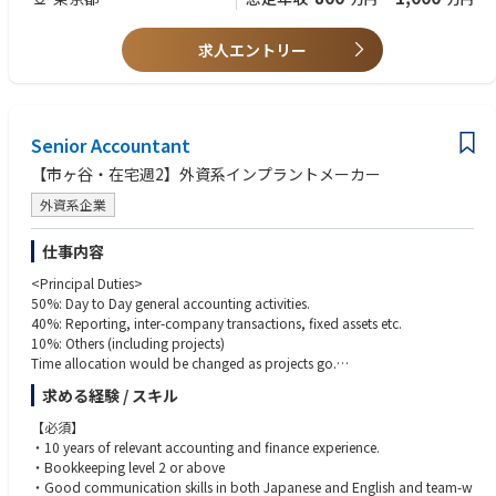
opriate messaging and drafting manuscript of relevant scientific publicat
【歓迎】
ions
求人エントリー
・開発企画・R&D企画の経験
•Take a leadership in analyzing medical evidence gap, spotting opportu
・予算の策定・管理経験
nities/requirements for evidence generation and integrate them into a cle
・グローバルプロジェクトの経験
ar evidence plan/option in the cross-functional team
•Assess scientific feasibility in using/integrating databases for the research
purposes
Senior Accountant
•Develop AI for making efficient way for daily work
【市ヶ谷・在宅週2】外資系インプラントメーカー
•Manage project in planning, execution, and assessment, and apply the t
ools/frameworks/concepts to drive the effectiveness/performance of pro
外資系企業
ject teams
•Solid communication and interpersonal skills to enable effective leaders
仕事内容
hip, coaching and collaborations
•Programming skills in at least one of the following languages: SAS, R, or
<Principal Duties>
Python
50%: Day to Day general accounting activities.
40%: Reporting, inter-company transactions, fixed assets etc.
＜歓迎 / Nice to have＞
10%: Others (including projects)
•Develop prompt of AI to get accurate answers
Time allocation would be changed as projects go.
•Apply health technology assessments to make clear drug characteristics
・Reconciles/ reviews financial accounts, including but not limited to cas
求める経験 / スキル
h, receivables, inventory, payables, fixed assets and other liabilities.
【語学 / Language】
・Coordinate banking and treasury functions for timely payments.
【必須】
＜必須 / Mandatory＞
・Prepares monthly financial statements and reporting packages.
・10 years of relevant accounting and finance experience.
日本語 Japanese：
・Assists Accounting manager with timely and accurate reporting and an
・Bookkeeping level 2 or above
• Read/write scientific documents including data speculation in Japanes
alysis.
・Good communication skills in both Japanese and English and team-w