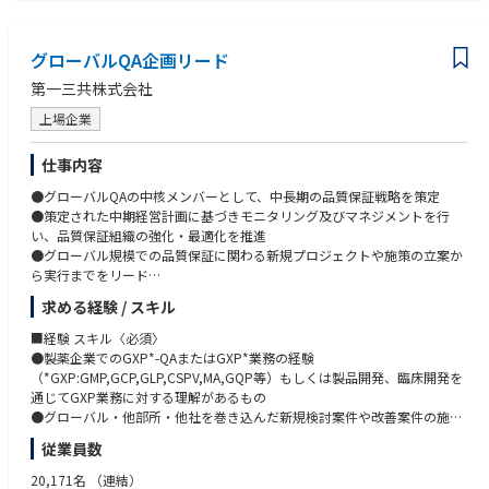
・Translational science
PhD or MD
・Advanced modalities within the therapeutic area
Board certification in a specific Therapeutic Area or equivalent clinical ex
and leveraging their scientific and operational insights to inform global e
perience
グローバルQA企画リード
arly clinical development strategy.
■Required Capabilities (Skills, Experience, Competencies)
第一三共株式会社
■Accountabilities
PhD or MD preferred (specialist in a Therapeutic Area or equivalent) with s
Clinical Development Leadership
上場企業
trong clinical expertise.
Represents the specific Therapeutic Area on International Multidisciplinar
Up to 3 years of pharmaceutical industry experience preferred.
y Core Teams and takes clinical development responsibility for assigned
Successful track record in planning, conducting, and publishing basic sci
仕事内容
projects, including:
ence and/or clinical research.
●グローバルQAの中核メンバーとして、中長期の品質保証戦略を策定
Strong medical and scientific leadership ability to drive high-priority proj
●策定された中期経営計画に基づきモニタリング及びマネジメントを行
・Definition of Target Product Profiles (TPP)
ects across global matrix teams, regional BI counterparts, and external p
い、品質保証組織の強化・最適化を推進
・Clinical Development Plans (CDP)
artners.
●グローバル規模での品質保証に関わる新規プロジェクトや施策の立案か
・Pediatric Investigational Plans (PIP)
Ability to act with composure and resilience under pressure.
ら実行までをリード
・Core Clinical Trial Protocols
Strong project management skills.
●国内外のグループ会社や関連部門と連携し、横断的な課題解決やプロセ
・Input to Project Analysis and Data Management Plans
Experience interacting with regulatory authorities, international societies,
求める経験 / スキル
ス改革を推進
・Investigator's Brochure
and other key stakeholders.
●経営層やステークホルダーと緊密に連携し、戦略に沿った品質保証体制
・Medical input to Company Core Data Sheet
■経験 スキル〈必須〉
Strong communication and presentation skills.
の構築に貢献
・Annual Safety Reports / IND Safety Reports
●製薬企業でのGXP*-QAまたはGXP*業務の経験
Excellent cross-functional collaboration skills and ability to work effectiv
・Preparation for key milestones:
（*GXP:GMP,GCP,GLP,CSPV,MA,GQP等）もしくは製品開発、臨床開発を
ely in virtual teams.
・Start of Development
通じてGXP業務に対する理解があるもの
Ability to establish strong partnerships with top external experts, nationa
≪入社後のキャリアパス≫
・Proof of Clinical Principle (PoCP)
●グローバル・他部所・他社を巻き込んだ新規検討案件や改善案件の施策
l/international societies, and other stakeholders.
●グローバルQA組織における中期経営計画・年度業績目標の立案や、プロ
・Release of Full Development
立案及びプロジェクトリードの経験
Ability to engage in advanced scientific knowledge exchange.
従業員数
ジェクトのリードを担当し、QA企画職のリーダーへの育成
●英語力（英語での会議において、適切に応答し、自分の発言が理解・納
Fluency in both Japanese and English.
●強みと適性を見据え、主要QA機能のGlobal Lead/Head、海外駐在、幹
■Related Performance Indicators
得されるレベル）
20,171名
（連結）