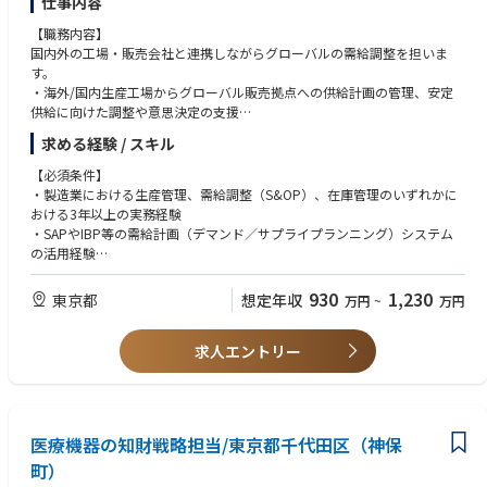
仕事内容
本社勤務になりますが、主力工場が海外にありますので、定期的な海外出
・Other relevant international stakeholders
張を通じ、現場での活動にも関われることが魅力です。
【職務内容】
国内外の工場・販売会社と連携しながらグローバルの需給調整を担いま
【部・チームの業務概要】
す。
本社機能の立場から製造オペレーションにおける財務ガバナンスと適切な
・海外/国内生産工場からグローバル販売拠点への供給計画の管理、安定
管理運営を担う中核ポジションです。本職は、管理会計、コストの可視
供給に向けた調整や意思決定の支援
化、予算策定、見通し管理、業績分析を通じて、短期的な業務目標から中
・販売計画／需要予測に基づく生産計画、月次の需給調整、在庫管理
長期の戦略課題に至るまで、事実に基づく意思決定を支援します。
求める経験 / スキル
・需要予測会議／供給会議／S&OP会議への参画と、需給課題のエスカレ
また、経営戦略部長、生産統轄本部長、および製造マネジメントに対する
ーション提案
【必須条件】
信頼されるビジネスパートナーとして、透明性の高いレポーティング、明
・ストックフロー（生産・販売・在庫：PSI）の予実管理、在庫適正化や
・製造業における生産管理、需給調整（S&OP）、在庫管理のいずれかに
確なコスト構造、堅牢な内部統制、ならびに財務規制・IFRS・社内ポリシ
落帳（期限切れ在庫）削減
おける3年以上の実務経験
ーへの準拠を確保し、継続的改善および製造戦略の推進に貢献します。
・SAP／IBP等を活用したデータ可視化、需要予測精度向上
・SAPやIBP等の需給計画（デマンド／サプライプランニング）システム
・年度生産計画の作成と予実管理
の活用経験
【配属先の課・チームの人数や雰囲気】
・SAP、Excel等を用いたデータ集計・分析経験
部長直下の配属になるため組織上直属の部下はいませんが、関連部門で一
【担う役割】
・大卒以上
930
1,230
緒に働くメンバ数名の業務マネジメントをしていただきます。
東京都
想定年収
万円
~
万円
担当製品の需給調整全般を担い、特に海外工場や海外販売会社との案件に
ついてはリード役として推進いただきます。
【希望条件】
・安定供給と在庫適正化に加え、収益最大化（PL／FCF／ROIC）の観点も
求人エントリー
・製造現場における生産、供給、在庫に関する基本的な理解をお持ちの方
【業界動向と自社事業の特徴】
踏まえ、Factデータ、Pros/Cons、収支影響を整理しながら、関係部門と
・ビジネスレベルの英語力（海外拠点・工場と日常的にコミュニケーショ
同社は、家庭用血圧計やネブライザー、電気治療器といった多くの製品で
の合意形成および意思決定をリードいただくことを期待しています。
ンが取れるレベル）
グローバルシェアNo.1です。また、すでに市場で高いシェアを獲得してい
・需給課題の抽出、対応方針の立案、エスカレーション、実行推進まで、
・APICS（CPIM／CSCP）等のサプライチェーン関連資格
るだけでなく、①医学界から高い信頼を得る商品・技術開発力、②グロー
より上位の立場で主体的に担っていただくポジションです。
バル販売チャネル、③各国での許認可取得ノウハウは40年かけて築き上げ
医療機器の知財戦略担当/東京都千代田区（神保
た強みであり、他社には模倣できない参入障壁です。
【仕事の魅力】
町）
そして、例えば循環器事業の領域である世界の高血圧人口は、2015年の1
・日本を含むグローバルの工場や販売会社を俯瞰し需要、供給、在庫の全