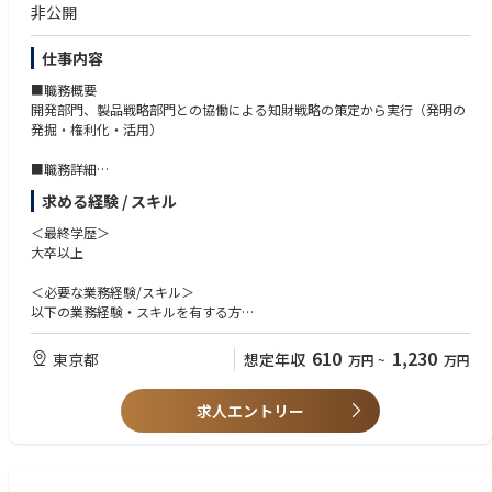
1億人から2025年には15億人と増加する見込みで、血圧計のニーズは高ま
非公開
体最適や意思決定に関わります。
り続けます。このような状況に対して、疾患を未然に防ぐ革新的デバイス
・在庫、FCF、ROIC等の経営指標に直結する意思決定に携わり、経営に近
を創造することに加えて、保険者・医療機関および各サービス事業者と連
い視点で業務を遂行できます。
仕事内容
携する医療サービス事業の拡大を加速させることで、世界共通である社会
・SAP／IBPやAI活用など、S&OP高度化の最前線で新しい仕組みづくりに
的課題の解決に貢献し続けます。
■職務概要
挑戦できます。
開発部門、製品戦略部門との協働による知財戦略の策定から実行（発明の
・工場、営業、マーケティング、経理など社内全部門や海外拠点と幅広く
発掘・権利化・活用）
関わることができます。
・医療現場・患者の皆様・製薬企業など幅広いお客様に対し、医療を支え
■職務詳細
るソリューション提供に貢献できます
開発・製品戦略の関係部門と連携しながら、知財戦略の策定から実行（発
求める経験 / スキル
明の発掘・権利化・活用）まで一貫してリードいただきます。
＜最終学歴＞
■具体的な業務内容
大卒以上
・発明創出、出願、権利化、他社特許対策
・技術契約、技術流出防止への対応
＜必要な業務経験/スキル＞
・商標の出願、管理
以下の業務経験・スキルを有する方
・技術・知財ポートフォリオの構築
＜業務経験＞
・IPランドスケープ
・企業知財部門での知財業務経験または、特許事務所での医療機器・化
610
1,230
東京都
想定年収
万円
~
万円
・知財デューデリジェンス、等
学・機械・電気分野に関する知財業務経験（3年以上）
上記以外に、新会社立上げに伴う、知財システム（特許管理システム等）
の構築にも関わっていただきます。
求人エントリー
＜スキル＞
・知財英語の読解力、作文力
＜働き方＞
・在宅勤務と出社（週2日以上）を組み合わせた働き方が可能です。業務
＜必要な資格＞
に支障のない範囲で柔軟に相談いただけます。
弁理士