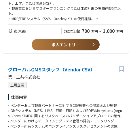
職務内容
ト、工学、または関連分野）。
・製造チームのマスタープランニング、資材管理プロセスおよび関連シス
・製造業におけるマスタープランニングまたは生産計画の実務経験5年以
テムを管理し、生産スケジュールおよび購買計画の策定・更新を行う。
上。
・需要予測、生産能力、在庫レベルを考慮したバランスの取れた生産計画
・MRP/ERPシステム（SAP、Oracleなど）の使用経験。
の作成。
・強力な分析能力と問題解決能力。
・サプライチェーン各部門（製造、調達、ロジスティクス、営業など）と
・優れたコミュニケーションスキルと対人関係能力。
700
1,000
東京都
想定年収
万円
~
万円
の連携による計画の実行と調整。
・日本語および英語でのビジネスレベルの読み書き、会話能力。
・生産遅延、材料不足、能力制約などの問題に対する解決策の特定と実
・CPIMまたはAPICSの資格をお持ちの方歓迎。
行。
求人エントリー
・医療機器業界での経験尚可。
・MRP（資材所要量計画）システムの管理と最適化。
・主要なKPI（納期遵守率、在庫回転率など）のモニタリングと改善。
・サプライチェーンプロセスの継続的な改善活動への貢献。
・S&OP（販売・操業計画）プロセスへの積極的な参加。
グローバルQMSスタッフ（Vendor CSV）
・変化するビジネスニーズに対応するための計画の柔軟な調整。
・一定の判断力を持ち、定められた枠組みを超えた改善案や代替案を検
第一三共株式会社
討、提案する（必要に応じて上位者の指導を受ける）
・新規メンバーに対して、日常業務における指導やサポートを行う
上場企業
仕事内容
• ベンダーおよび製造パートナーに対するCSV監査への参加および監督
• GMPシステム（MES、LIMS、EBR、ERP）およびRDPVMA systems (Argu
s, Veeva eTMF)に関するリスクベースのバリデーションアプローチの確保
• ベンダーにおけるデータインテグリティ管理の評価・モニタリング
• ベンダー所有システムのコンプライアンスリスクアセスメントの実施