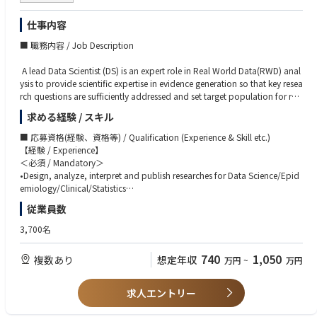
・前例にとらわれず最適解を追求し変革を実行
・高い成果に向けて軌道修正し完遂
仕事内容
■ 職務内容 / Job Description
A lead Data Scientist (DS) is an expert role in Real World Data(RWD) anal
ysis to provide scientific expertise in evidence generation so that key resea
rch questions are sufficiently addressed and set target population for res
earch. And all researches/analyses are planned and delivered in a way th
求める経験 / スキル
at represent cutting-edge science, methodologies, technologies, process
es, and solutions in the Pharm industry. Lead Data Scientist reports to dir
■ 応募資格(経験、資格等) / Qualification (Experience & Skill etc.)
ector of Data Science, Medical.
【経験 / Experience】
＜必須 / Mandatory＞
•Lead/co-lead observational/database research and data analysis includ
•Design, analyze, interpret and publish researches for Data Science/Epid
ing Market/R&D analysis
emiology/Clinical/Statistics
•Assess study design/target population/data source/data handling/anal
•Manage, and/or lead group of members who are responsible for condu
従業員数
ytical method and give clear inputs from an epidemiological point of vie
cting clinical/epidemiologic research, analysis of data, reading of the da
w
ta for efficacy, safety, clinical effectiveness and epidemiological assessm
3,700名
•Oversee venders and manage timeline, quality of outputs, resource, & c
ents (acceptable even if the leadership is primarily focused on the scientifi
ost of their responsible researches
c features)*
740
1,050
複数あり
想定年収
万円
~
万円
•Survey & assess the necessary information for database and recommen
*Mandatory only for those with pharmaceutical industry experience
d database that fits for research/analytical purpose
•Make manuscript for their own specialized topics
•Develop AI use fit for purpose
求人エントリー
•Implement AI (including Generative AI) to their work process not only for
＜歓迎 / Nice to have＞
simplifying DS regular tasks but also for advancing them
•Reviewing, assessing and using Real-World Data for research purposes t