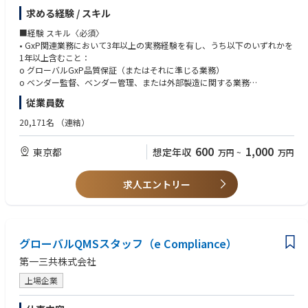
• ベンダーCSVガバナンスフレームワーク、SOP、テンプレートの開発・
求める経験 / スキル
維持
• バリデーション文書の完全性およびライフサイクルコンプライアンスの
■経験 スキル〈必須〉
検証
• GxP関連業務において3年以上の実務経験を有し、うち以下のいずれかを
• CSV/DIギャップに関する調査・是正措置（CAPA）のリード
1年以上含むこと：
• ベンダー関連業務に係る規制当局査察およびパートナー監査のサポート
o グローバルGxP品質保証（またはそれに準じる業務）
• 該当する場合、AI/MLバリデーションに関するSMEとしての指導
o ベンダー監督、ベンダー管理、または外部製造に関する業務
• GMP QA、Tech Unit、DX/IT、外部パートナーとの信頼関係を積極的に構
o GMP環境における監査・査察の実施
従業員数
築し、コンプライアンスの整合性を確保
o 製造システム（MES、LIMS、EBR、ERP）のバリデーション業務
• FDA CSAガイダンスの「クリティカルシンキング」概念に基づくCSVプロ
o グローバルレベルでのCSVまたは品質関連ITシステム管理（ISPE GAMP
20,171名
（連結）
セスの合理化を推進し、迅速なシステム・アプリケーション実装に対する
5 第1版の深い知識、および第2版への習熟を含む）
ビジネスニーズと時間のかかるCSV作業との間の摩擦を低減
• エンタープライズ視点を持ち、現状に対して積極的に改善を提案できる
600
1,000
東京都
想定年収
万円
~
万円
こと
≪入社後のキャリアパス≫
• クロスファンクショナルかつグローバルな環境での業務経験
本ポジションを通じて、GxP規制、デジタル品質、AIバリデーションなど
• 品質マネジメントシステム、GxP規制、業界トレンドへの幅広い理解
求人エントリー
急速に進化する領域での専門性を深めるとともに、グローバルなステーク
• コンピュータ化システムバリデーション、ITガバナンス、データインテ
ホルダー管理のスキルを磨くことができます。
グリティ、および関連規制に関する深い知識
• 理系分野における学士号
グローバルQMSスタッフ（e Compliance）
• グローバルチームにおいて積極的に協働し、信頼関係を築ける対人能力
• 規制環境の変化に対応できる柔軟性と変化への適応力
第一三共株式会社
• 複数のステークホルダーと連携しながら、コンプライアンス目標を推進
できるリーダーシップ
上場企業
■経験 スキル〈尚可〉