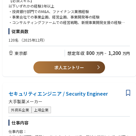
【必須スキル】
略の立案
以下いずれかの経験3年以上
◆事業戦略に基づく戦術設計および実行支援
・投資銀行部門でのM&A、ファイナンス業務経験
◆事業KPIの設計、および事業データを活用した事業運営体制の構築
・事業会社での事業企画、経営企画、事業開発等の経験
◆政策・顧客・市場・競合分析からの定量・定性インサイト抽出、それを
・コンサルティングファームでの経営戦略、新規事業開発支援の経験
事業戦略に反映する
・高いコミュニケーション能力と社内外の関係者と円滑に連携できる能力
従業員数
◆提案資料、営業資料、プレゼン資料の企画・整備
◆各部署を横断したプロジェクト推進（営業、開発、CSなど）
【歓迎スキル】
120名
（2025年12月）
・事業会社でPL責任を担い、自ら事業を成長させた経験
【ポジションの面白さ】
・医療業界に関する知識または関心
800
1,200
東京都
想定年収
万円
~
万円
◆日本の病院DX市場は SAM 約1兆円規模で、今後10年で最も大きな産業
・急成長するスタートアップでの勤務経験
構造の変革が求められる領域
◆AIによる医療提供体制そのものの再発明を目指し、病院経営を根本から
【こんな人と働きたい】
求人エントリー
支える◆ソリューションを自ら設計、提案できる
・病院の経営改革を通じて、持続可能な医療の未来を作りたい方
◆データドリブンな経営体制をゼロから構築し、組織のスケールを実現で
・数字と仮説を軸に、変化を楽しみながら改善を続けられる方
きる
・執行役員や取締役と対等に議論し、自ら課題解決したい方
◆自ら設計した事業モデルを、実際の成果につなげられる手触り感のある
ポジション
セキュリティエンジニア / Security Engineer
大手製薬メーカー
外資系企業
上場企業
仕事内容
仕事内容：