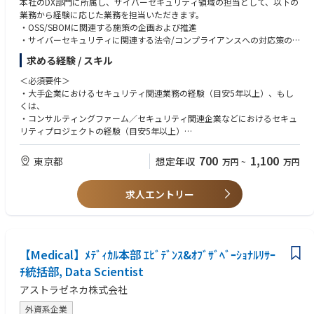
本社のDX部門に所属し、サイバーセキュリティ領域の担当として、以下の
業務から経験に応じた業務を担当いただきます。
・OSS/SBOMに関連する施策の企画および推進
・サイバーセキュリティに関連する法令/コンプライアンスへの対応策の
検討と推進
求める経験 / スキル
・ISMSに関する施策の検討と推進
・セキュリティ対策についてのリスク評価、助言
＜必須要件＞
・セキュリティ業務へのAI活用の推進
・大手企業におけるセキュリティ関連業務の経験（目安5年以上）、もし
くは、
職種の魅力：
・コンサルティングファーム／セキュリティ関連企業などにおけるセキュ
製薬業界におけるデジタルの活用は先進的であり、それに伴うセキュリテ
リティプロジェクトの経験（目安5年以上）
ィも日々進化が求められるため、サイバーセキュリティ担当としての成長
機会に恵まれた環境です。全社のサイバーセキュリティ戦略～監視・イン
＜歓迎要件＞
700
1,100
東京都
想定年収
万円
~
万円
シデント対応～文化醸成・人材育成までを一気通貫でリードできるポジシ
・海外を含むステークホルダーとの交渉・合意形成を主導した経験
ョンです。
・ユーザー企業側の立場でのITプロジェクト企画・推進の経験
求人エントリー
求めるスキル／知識／能力：
・セキュリティに関連する国内外のコンプライアンス知識
・OSS/SBOM管理に関する知識
・企画提案力、調整や交渉などを円滑に行えるコミュニケーション能力
【Medical】ﾒﾃﾞｨｶﾙ本部 ｴﾋﾞﾃﾞﾝｽ&ｵﾌﾞｻﾞﾍﾞｰｼｮﾅﾙﾘｻｰ
・ビジネスで意思疎通ができる日本語力および英語力
ﾁ統括部, Data Scientist
求める行動特性：
アストラゼネカ株式会社
・チームのミッションに落とし込み、仮説思考でアクションを導く
・自/他部門へ働きかけ、相反する意見も受容しながら推進
外資系企業