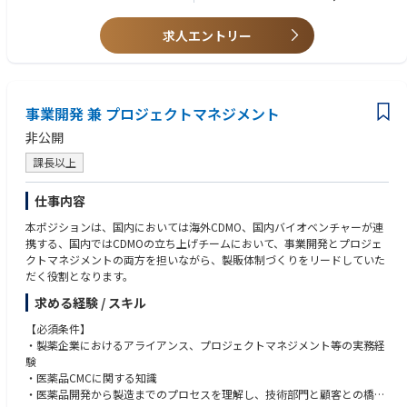
ストーリーの設計
■検討期間が長く、複数ステークホルダーが関与する高単価商材のGTM経
験
求人エントリー
◆分析・インサイト
マーケティング（リード獲得、ウェビナー、コンテンツ）とセールスの両
・商談分析（受注／失注要因、ターゲット・セグメント分析）
方に跨る業務経験
・失注・解約顧客へのインタビューと示唆の抽出
■生成AIを業務に積極的に取り入れ、コンテンツ制作や分析の生産性を高
・契約済顧客からの問い合わせ・要望の分析
めた経験
・競合プロダクト（既存大手電カルベンダー、新興クラウド勢）のリサー
事業開発 兼 プロジェクトマネジメント
チ
【こんな人と働きたい】
非公開
・診療報酬改定・医療DX政策動向の商談ストーリーへの反映
■「自分がやらないと誰もやらない」環境を楽しめる、圧倒的な当事者意
識を持つ方
課長以上
◆プロダクト連携
■戦略を描くだけでなく、スクリプトや資料といった現場の武器まで自ら
・市場・商談から得たインサイトに基づくPdMへのプロダクトフィードバ
手を動かして作れる方
仕事内容
ック
■答えのない問いに対し、現場（商談・顧客インタビュー）に出て一次情
・新機能リリース時のGTM設計（訴求メッセージ、セールスイネーブルメ
本ポジションは、国内においては海外CDMO、国内バイオベンチャーが連
報を取りに行ける方
ント）
携する、国内ではCDMOの立ち上げチームにおいて、事業開発とプロジェ
■医療という社会インフラの課題解決に、長期目線でコミットしたい方
クトマネジメントの両方を担いながら、製販体制づくりをリードしていた
職種の境界にこだわらず、マーケ・セールス・CS・プロダクトを横断して
※ 上記はあくまで現時点で想定している業務の例です。事業フェーズに応
だく役割となります。
動ける方
じて、トップライン向上に効くことであれば領域を問わず取り組んでいた
求める経験 / スキル
だきます。
【必須条件】
・製薬企業におけるアライアンス、プロジェクトマネジメント等の実務経
験
・医薬品CMCに関する知識
・医薬品開発から製造までのプロセスを理解し、技術部門と顧客との橋渡