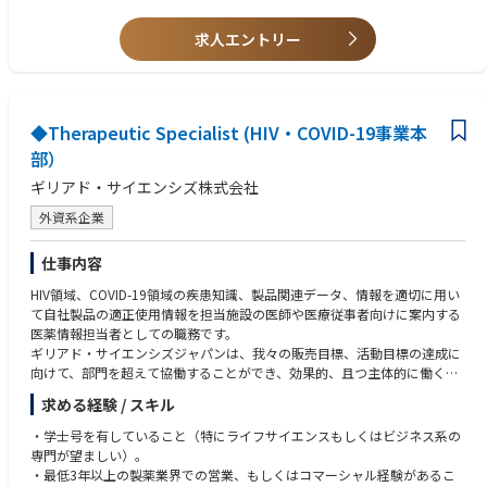
・医療従事者との契約・講演依頼・学会協賛等のレビューおよび承認
• Demonstrated ability to communicate effectively with individuals up, d
・経営層向けのコンプライアンス関連レポート作成
求人エントリー
own, and across the organization
・グローバルコンプライアンスチームとの定例ミーティングへの参加
• Excellent technical and communication skills
・APAC地域における法規制や業界動向のモニタリングおよびリスク分析
• Fluent in Japanese and English
・海外拠点経営陣との定期的なコミュニケーション
・贈収賄防止・腐敗防止に関する第三者デューデリジェンスの実施
◆Therapeutic Specialist (HIV・COVID-19事業本
■メディカル・コマーシャル領域のコンプライアンス支援
部）
・MR・MSLによる情報提供活動に関するアドバイス
ギリアド・サイエンシズ株式会社
・販促資材、メディカル資材、講演会資料等のコンプライアンスレビュー
・外部モニタリングに関する委員会対応および関連資料作成
外資系企業
■ポリシー整備・教育研修
仕事内容
・APAC地域のコンプライアンス関連規程やガイドラインの整備・改訂
・社内からの問い合わせ対応
HIV領域、COVID-19領域の疾患知識、製品関連データ、情報を適切に用い
・年間コンプライアンストレーニング計画の策定
て自社製品の適正使用情報を担当施設の医師や医療従事者向けに案内する
・教育研修および社内啓発施策の企画・運営
医薬情報担当者としての職務です。
・新入社員研修や営業・代理店向け研修の実施
ギリアド・サイエンシズジャパンは、我々の販売目標、活動目標の達成に
・コンプライアンス関連資料や教育コンテンツのローカライズ支援
向けて、部門を超えて協働することができ、効果的、且つ主体的に働くこ
とができる知識と意欲のある専門家を求めています。
求める経験 / スキル
■調査・リスクマネジメント
・内部通報案件やコンプライアンス事案の調査対応
合格者はHIV・COVID-19事業本部に正社員（無期雇用）として入社し、下
・学士号を有していること（特にライフサイエンスもしくはビジネス系の
・関係者ヒアリング、調査報告書作成、是正措置の推進
記社員にレポートします。
専門が望ましい）。
・人事部門と連携した再発防止策や指導対応
⇒HIV・COVID-19事業本部 HIV領域営業部 東日本リージョン リージ
・最低3年以上の製薬業界での営業、もしくはコマーシャル経験があるこ
・監査・モニタリング活動を活用したリスク低減施策の推進