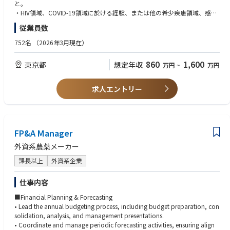
ョナルディレクター
と。
・HIV領域、COVID-19領域に於ける経験、または他の希少疾患領域、感染
■コンプライアンス監査・モニタリング
症領域での経験があれば望ましい。
・APAC地域におけるコンプライアンスリスクアセスメントの実施
従業員数
・優良営業成績：例えば営業成績に伴う、受賞例があれば尚可。
・年間監査・モニタリング計画の策定および実行
・MR認定資格必須。
752名
（2026年3月現在）
・講演会、販促活動、営業同行、各種記録類のモニタリング
・グローバル本社への定期レポーティング
860
1,600
・モニタリング結果を踏まえた業務改善・プロセス改善の推進
東京都
想定年収
万円
~
万円
【ポジションの特徴】
求人エントリー
・APAC地域を担当するリージョナルポジション
・日本・海外双方のステークホルダーと連携するグローバルな環境
・HCP対応、販促審査、教育研修、内部調査、監査・モニタリングまで幅
広いコンプライアンス業務に関与可能
・経営層や海外本社との接点が多く、事業に近い立場でコンプライアンス
FP&A Manager
推進を担えるポジション
外資系農薬メーカー
・製薬・ヘルスケア業界における高度なコンプライアンス経験を積むこと
ができる環境
課長以上
外資系企業
仕事内容
■Financial Planning & Forecasting
• Lead the annual budgeting process, including budget preparation, con
solidation, analysis, and management presentations.
• Coordinate and manage periodic forecasting activities, ensuring align