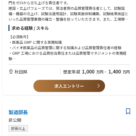
門をゼロから立ち上げる責任者です。
to business actions.
建設・立上げフェーズでは、発注者側の品質管理責任者として、試験設
■Financial Analysis & Investment Evaluation
• Excellent communication and stakeholder management skills.
備・機器の立上げ、試験法運用設計、試験実施体制構築、試験結果検証と
• Develop business cases for strategic initiatives, projects, and capital exp
• Influential business partner capable of driving alignment across depart
いった品質管理業務の確立・整備を担っていただきます。また、工場稼働
enditure (CAPEX) investments.
ments.
後は、品質管理部門責任者として、原材料試験、工程内試験、製品試験、
• Conduct profitability, pricing, cost, and ROI analyses to support invest
• Hands-on, proactive, and results-oriented mindset.
求める経験 / スキル
環境モニタリング、安定性試験等を含む試験活動全般の責任を担っていた
ment and resource allocation decisions.
• Strong attention to detail and accuracy.
だきます。
• Assess financial implications on both Profit & Loss and Balance Sheet p
【必須条件】
• High level of integrity and ability to manage confidential information.
erformance.
・医薬品 GMP に関する実務知識
• Ability to work effectively in a fast-paced and dynamic environment.
• Support management in evaluating whether projects should be approv
・バイオ医薬品の品質管理に関する知識および品質管理責任者の経験
• Strategic thinking combined with operational execution capability.
ed based on financial returns and strategic value.
・GMP 工場における品質担当責任または品質管理マネジメントの実務経
験
■Financial Controls & Support
・試験設備・機器、試薬等、試験記録、試験結果、データインテグリティ
• Work closely with the Finance Head and Accounting Manager on selecte
に関する基本的な理解
1,000
1,400
秋田県
想定年収
万円
~
万円
d accounting-related activities and cross-functional finance projects.
・複数の社外関係者（設計会社、施工会社、設備ベンダー、コンサルタン
• Maintain strong oversight of:
ト、外部試験機関、技術供与等）との調整・折衝経験
- Pricing strategy and execution
求人エントリー
・品質管理部門または試験関連チームにおけるピープルマネジメント経験
- Foreign exchange exposure
・環境で発生する課題を整理し、関係者を巻き込みながら解決に導く能力
- Operating costs
- SG&A spending
【歓迎条件】
• Ensure confidentiality and integrity in handling sensitive financial and b
・バイオ医薬品、抗体医薬品、バイオシミラー等の品質管理経験
製造部長
usiness information.
・新工場、新試運転室、または新規試験設備立上げの経験
・試験法移管、分析法バリデーション、分析技術レポリケーションの経験
非公開
・PMDA、FDA などの他国規制当局による GMP に関する試験対応の経験
部長以上
・理化学試験、生化学試験、微生物試験、無菌試験、エンドトキシン試
験、環境モニタリング等に関する知見または実務経験