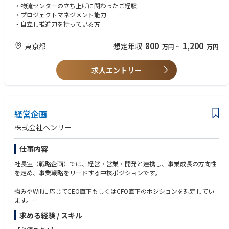
・物流センターの立ち上げに関わったご経験
・プロジェクトマネジメント能力
・自立し推進力を持っている方
800
1,200
東京都
想定年収
万円
~
万円
求人エントリー
経営企画
株式会社ヘンリー
仕事内容
社長室（戦略企画）では、経営・営業・開発と連携し、事業成長の方向性
を定め、事業戦略をリードする中核ポジションです。
強みやWillに応じてCEO直下もしくはCFO直下のポジションを想定してい
ます。
求める経験 / スキル
【具体的な業務内容】
◆代表・経営陣および事業部門（営業・開発）と協働して、全社／事業戦