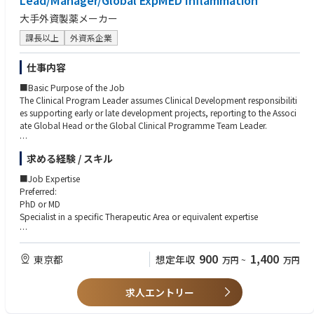
Lead/Manager/Global ExpMED Inflammation
・PMDA、FDA などの他国規制当局により GMP 案査における製造現場対応
大手外資製薬メーカー
の経験
・製造データ管理、電子記録、MES 等の製造関連システムに関する知識
課長以上
外資系企業
・英語による技術文書の読解、海外技術パートナーとのコミュニケーショ
ン経験
仕事内容
・海外パートナーとの製造・技術移管プロジェクト経験
■Basic Purpose of the Job
The Clinical Program Leader assumes Clinical Development responsibiliti
es supporting early or late development projects, reporting to the Associ
ate Global Head or the Global Clinical Programme Team Leader.
The Clinical Program Leader has a medical leadership role for a project o
求める経験 / スキル
r a portion of a project in clinical development, usually at Start of Develo
pment through Phase I–III.
■Job Expertise
Preferred:
The Clinical Program Leader provides medical/scientific, technical, and
PhD or MD
managerial direction to plans, programs, and procedures within project
Specialist in a specific Therapeutic Area or equivalent expertise
and indication areas to effectively develop new compounds and/or opti
mize the profile of existing compounds.
■Job Impact
Responsible for the project's medical budget.
900
1,400
東京都
想定年収
万円
~
万円
The Clinical Program Leader in Experimental Medicine Japan assumes res
ponsibility for engaging External Experts (EEs) in Japan. A core element o
■Minimum Education / Degree Requirements
f this role is identifying and engaging experts with expertise in:
求人エントリー
Preferred:
・Early clinical development