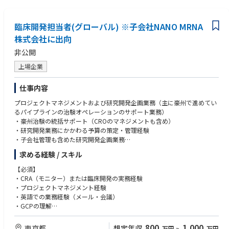
•Support for PARCS led by Pharmacovigilance department
o address clinical/research questions
•Networking, integrating and using EMR(electronic medical records)/EHR
臨床開発担当者(グローバル) ※子会社NANO MRNA
(electronic health record) data for clinical /epidemiological research
•Using/applying bioinformatic methodologies to analyze medical data/
株式会社に出向
database/scientific research
非公開
上場企業
【資格 / License】
＜必須 / Mandatory＞
仕事内容
•Master’s degree in public health or equivalent (individuals holding Data
Science/Engineering/Pharmaceutical science/biostatistics degree are acc
プロジェクトマネジメントおよび研究開発企画業務（主に豪州で進めてい
eptable, but should have had the sufficient experience specialized in clini
るパイプラインの治験オペレーションのサポート業務）
cal development/epidemiological research)
・豪州治験の統括サポート（CROのマネジメントも含め）
・研究開発業務にかかわる予算の策定・管理経験
＜歓迎 / Nice to have＞
・子会社管理も含めた研究開発企画業務
•PhD in Data Science/Engineering/Pharmaceutical science/biostatistics
・研究チームとの連携
求める経験 / スキル
or MD degree is desirable
【必須】
・CRA（モニター）または臨床開発の実務経験
【能力 / Skill-set】
・プロジェクトマネジメント経験
＜必須 / Mandatory＞
・英語での業務経験（メール・会議）
•Apply appropriate study design & analytical methods to observational
・GCPの理解
/ Epidemiological / pragmatic interventional studies to combine busines
・社内外の関係者との調整経験
s and scientific agenda
・リスクマネジメントに強みを有すること
800
1,000
東京都
想定年収
万円
~
万円
•Lead the interpretation of the scientific data, the translation to the appr