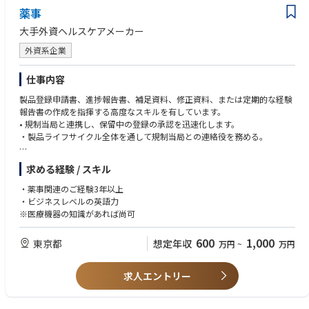
従ったバリデーション活動を円滑に推進する。
薬事
• 理系分野の学士号（Bachelor's degree, Scientific discipline）
・FDAのCSAガイダンスにおける「クリティカルシンキング」の概念に基
• エンタープライズマインドセットを持ち、現状に疑問を持ち改善を推進
大手外資ヘルスケアメーカー
づき、迅速なシステム/アプリケーション導入に対応するCSVプロセスの効
できる姿勢
率化を推進する。
• グローバルチームおよびクロスファンクショナル環境での協働能力
外資系企業
・コンピューティングサービスプロバイダーの管理・デューデリジェンス
• リスクの特定・課題の整理・リスク軽減戦略の立案・QA管理職への適時
にSMEとして参画する。
報告能力
仕事内容
・規制当局査察・パートナー監査においてIT関連の指摘事項および推奨事
• 自律的かつ主体的に業務を推進できること（上位者からの限定的な指導
項のコミュニケーションを支援する。
製品登録申請書、進捗報告書、補足資料、修正資料、または定期的な経験
のもとでも複雑な技術的品質要件を対応できること）
・AI/MLのGxP展開に向けたバリデーション戦略の実装をDX・ITおよびク
報告書の作成を指揮する高度なスキルを有しています。
ロスファンクションと協働して推進する。
• 規制当局と連携し、保留中の登録の承認を迅速化します。
■経験 スキル〈尚可〉
・製品ライフサイクル全体を通して規制当局との連絡役を務める。
• GMP製造システム（MES、LIMS、EBR、ERPなど）に関するCSVの実務
≪入社後のキャリアパス≫
経験
本ポジションはグローバルQA部門のQA企画部に所属します。入社後はグ
※ビジネスレベルの英語力が必要です
• CMO/CROなどの外部パートナーとのGxP監査または技術移転の経験（シ
求める経験 / スキル
ローバルeComplianceチームの一員として、CSV・データインテグリテ
ステム評価・監査管理を含む）
ィ・ITガバナンスに関する実務経験をグローバルスケールでさらに深める
• 製造サイトでの規制当局査察（保健当局またはスポンサー監査）の対応
・薬事関連のご経験3年以上
ことができます。将来的には、チーム内での専門性向上を通じてシニアマ
経験
・ビジネスレベルの英語力
ネージャーやAssociate Director（eCompliance & IT Governance）へのキ
• ICH Q10およびPIC/S GMPを含むGMP規制に関する深い知識
※医療機器の知識があれば尚可
ャリアアップが期待されます。また、GMP領域にとどまらずR&D・PV・M
• データインテグリティ（ALCOA+）原則の理解
A機能へのeCompliance支援経験を積むことで、より広範なGxP品質保証
• リスクベースアプローチによるCMO/ベンダーシステム評価のための監査
600
1,000
東京都
想定年収
万円
~
万円
領域でのリーダーシップポジションへの道も開かれています。AI/ML等の
チェックリスト作成・実行能力
新技術のGxP適用という新領域においても、将来の中核人材として活躍す
• AI/MLバリデーションに関する知識
る機会があります。
求人エントリー
• 修士号または博士号
• プロジェクトマネジメントの資格または豊富な実務経験