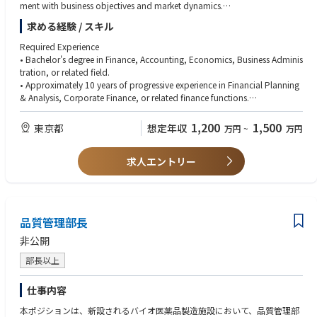
ment with business objectives and market dynamics.
• Prepare and deliver financial presentations for senior management and
求める経験 / スキル
regional leadership teams.
• Develop long-term financial outlooks and strategic planning models.
Required Experience
• Bachelor's degree in Finance, Accounting, Economics, Business Adminis
■Financial Performance Management
tration, or related field.
• Lead Monthly Business Review (MBR) processes with Asia regional leade
• Approximately 10 years of progressive experience in Financial Planning
rship.
& Analysis, Corporate Finance, or related finance functions.
• Analyze monthly financial results and key business drivers, identifying ri
• Strong experience in budgeting, forecasting, management reporting, a
sks, opportunities, and corrective actions.
nd financial analysis.
1,200
1,500
東京都
想定年収
万円
~
万円
• Monitor and review sales forecasts, including:
• Experience supporting senior management and business leaders in a m
- Sales volumes
ultinational environment.
- Pricing performance
求人エントリー
• Solid understanding of financial statements, including P&L, Balance Sh
- Foreign exchange (FX) impacts
eet, and Cash Flow.
- Product mix and profitability trends
Technical Skills
■Business Partnering & Decision Support
• Advanced proficiency in Microsoft Excel, including financial modeling a
品質管理部長
• Partner closely with Commercial, Supply Chain, Operations, and other
nd scenario analysis.
functional teams to drive business performance.
• Advanced PowerPoint skills with the ability to create impactful manage
非公開
• Provide financial insights and recommendations to support growth init
ment presentations.
iatives and operational improvements.
部長以上
• Strong analytical and problem-solving capabilities.
• Influence stakeholders through fact-based financial analysis and effecti
• Experience with ERP systems and financial reporting tools is preferred.
ve communication.
仕事内容
• Challenge assumptions and help drive accountability across the busine
Competencies
本ポジションは、新設されるバイオ医薬品製造施設において、品質管理部
ss.
• Strong business acumen with the ability to translate financial insights in