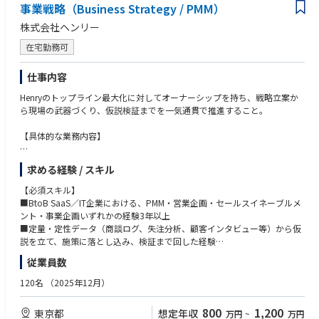
事業戦略（Business Strategy / PMM）
＜従事すべき業務の変更の範囲＞
＜望ましい業務経験/スキル＞
株式会社ヘンリー
会社が定める業務
・産学（他企業・大学等）との折衝の経験
在宅勤務可
・医学・化学・電気・機械分野に関する知識または業務経験
＜キャリアパスイメージ＞
・知財英語の会話力（技術・知財分野に関する会話が可能なレベル）
▼1〜3年後
仕事内容
入社後は医療機器の知財領域のエキスパートして専門領域を深化させ、ご
＜望ましい資格＞
Henryのトップライン最大化に対してオーナーシップを持ち、戦略立案か
活躍いただくことを期待しています。
知財アナリスト
ら現場の武器づくり、仮説検証までを一気通貫で推進すること。
（エキスパートとしてキャリアを積める専門職制度もあります）
▼3〜5年後
＜求める人物像＞
【具体的な業務内容】
医療機器の知財領域のエキスパートして知財戦略をリードしていただくこ
・ビジネスの発展に向けて前向きに積極的に行動し、周りの方に働きかけ
とを期待しています。
られる方
◆戦略・計画
ローテーションを通じて広く専門性やマネジメント力を磨いていただける
・社内外関係者と渡り合うコミュニケーション力があり、業務を推進でき
求める経験 / スキル
・事業計画の策定（経営陣・事業企画との協働）
機会があります。
る方
・プロダクトのトップライン向上のための戦略立案（セグメント・プライ
【必須スキル】
シング・GTM）
■BtoB SaaS／IT企業における、PMM・営業企画・セールスイネーブルメ
・マーケティング → インサイドセールス → フィールドセールス → カス
ント・事業企画いずれかの経験3年以上
タマーサクセスまでのカスタマージャーニーマップの設計
■定量・定性データ（商談ログ、失注分析、顧客インタビュー等）から仮
・アライアンス（医療系ディーラー、コンサルティングファーム等）や他
説を立て、施策に落とし込み、検証まで回した経験
部署を含めた、自組織以外での販売戦略の仮説検証
従業員数
【歓迎スキル】
◆商談ストーリー・コンテンツ開発
■医療・ヘルスケア業界（病院向けシステム、医療機器、製薬等）での事
120名
（2025年12月）
・ジャーニーに沿った商談ストーリーの策定と仮説検証（必要に応じて自
業・営業経験
ら商談の現場に立つことも歓迎します）
■会社の事業のPL責任を持ち、戦略設計から実行までリードし事業をグロ
800
1,200
東京都
想定年収
万円
~
万円
・病院の意思決定構造（理事長／院長／事務長／現場部門）に応じた提案
ースさせた経験