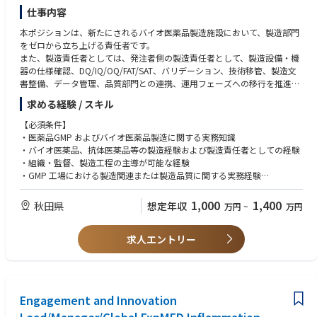
・外部委託試験機関の選定、管理、監査経験
仕事内容
・LIMS、電子記録、試験データ管理、CSV、データインテグリティに関す
本ポジションは、新たにされるバイオ医薬品製造施設において、製造部門
る知識または実務経験
をゼロから立ち上げる責任者です。
・英語による技術文書・品質文書の読解、海外技術パートナーとのコミュ
また、製造責任者としては、発注者側の製造責任者として、製造設備・機
ニケーション経験
器の仕様確認、DQ/IQ/OQ/FAT/SAT、バリデーション、技術移管、製造文
・海外パートナーとの品質管理・技術移管プロジェクト経験
書整備、データ管理、品質部門との連携、運用フェーズへの移行を推進し
ていく役割です。
求める経験 / スキル
【必須条件】
・医薬品GMP およびバイオ医薬品製造に関する実務知識
・バイオ医薬品、抗体医薬品等の製造経験および製造責任者としての経験
・組織・監督、製造工程の主導が可能な経験
・GMP 工場における製造関連または製造品質に関する実務経験
・製造設備・機器、製造プロセス、製造文書、バリデーションに関する基
本的な理解
1,000
1,400
秋田県
想定年収
万円
~
万円
・複数の社外関係者（設計会社、施工会社、設備ベンダー、コンサルタン
ト、技術供与等）との調整・折衝が可能な経験
求人エントリー
・製造部門または製造関連チームにおけるピープルマネジメント経験
・現場で発生する課題を整理し、関係者を巻き込みがが解決に導く能力
【歓迎条件】
・新工場、新製造ライン、または新規設備立上げの経験
Engagement and Innovation
・技術移管、プロセスパラメータ設計、洗浄バリデーション、CSV 等に関
する知識または実務経験