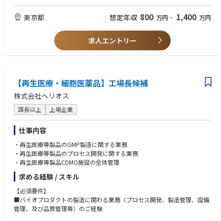
部職への登用、薬事・サプライチェーン等の他部門への活躍の場への発展
・Provides medical oversight throughout protocol development, study c
●グローバルな環境（多様性のある環境）で一定のリーダーシップを発揮
onduct, analysis, and reporting.
し、価値創造を行った経験
800
1,400
東京都
想定年収
万円
~
万円
・Responsible for continuous benefit-risk assessment.
・Provides medical leadership during regulatory meetings.
・Contributes to submission strategy and regulatory filings.
■経験 スキル〈尚可〉
求人エントリー
・Addresses safety issues.
●ITツールの開発もしくはAI等の活用による業務効率改善の経験
・Oversees medical project budgets.
●コミュニケーション能力、対人折衝力、協調性、積極性、課題突破力、
誠実さ
■Cross-Functional Team Leadership
●文章作成能力、パワーポイント等を用いた可視化能力
Serves as Chairperson of the Global Early Clinical Development (ECD) Tea
【再生医療・細胞医薬品】工場長候補
m and/or Medical Sub-Team (MST), depending on project stage.
株式会社ヘリオス
Responsibilities include:
課長以上
上場企業
Proposing team members together with the (Associate) Therapeutic Area
Head.
仕事内容
Representing ECD/MST on:
・Core Team
・再生医療等製品のGMP製造に関する業務
・Therapeutic Area Leadership Committee (TALC)
・再生医療等製品のプロセス開発に関する業務
・Clinical Expert Committee (CEC)
・再生医療等製品CDMO施設の全体管理
・Human Pharma Steering Committee (HPSC)
求める経験 / スキル
Additional activities:
【必須要件】
・Oversees interactions with:
■バイオプロダクトの製造に関わる業務（プロセス開発、製造管理、設備
External experts
管理、及び品質管理等）のご経験
Advisory boards