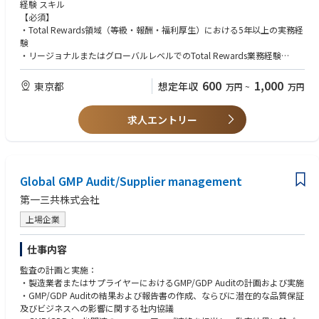
・長期インセンティブ（LTI）制度の導入を検討・推進する
経験 スキル
・ローカル、リージョナル、グローバルのステークホルダーと効果的なパ
【必須】
ートナーシップを構築する
・Total Rewards領域（等級・報酬・福利厚生）における5年以上の実務経
験
・リージョナルまたはグローバルレベルでのTotal Rewards業務経験
・人事領域における戦略やＨＲプログラムの立案・実行を主導した経験
多国籍・多文化環境でのステークホルダーマネジメント経験
600
1,000
東京都
想定年収
万円
~
万円
【歓迎】
求人エントリー
・グローバルレベルでのHRプログラムを設計した経験
・その他人事領域（例、タレントマネジメント、人事システム導入、リー
ダー育成、ワークフォースマネジメントなど）の業務経験
・プロジェクトマネジメントの経験
・海外での就業経験
Global GMP Audit/Supplier management
資格身分行動特性など〈必須〉
第一三共株式会社
・英語による書面・口頭を問わないコミュニケーション力
上場企業
・多様な視点・情報から適切に判断するバランス感覚
資格身分行動特性など〈尚可〉
仕事内容
・TOEIC750点以上
監査の計画と実施：
・製造業者またはサプライヤーにおけるGMP/GDP Auditの計画および実施
・GMP/GDP Auditの結果および報告書の作成、ならびに潜在的な品質保証
及びビジネスへの影響に関する社内協議