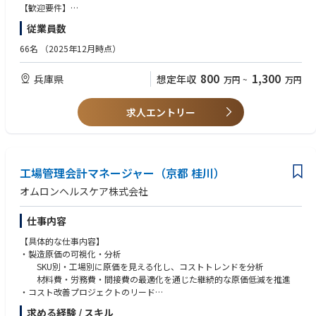
Adjudication committees
【歓迎要件】
Safety Data Monitoring Boards
■医薬品メーカーでの設備導入または設備保全のご経験
従業員数
・Reviews and approves publications related to the project in collaborat
■再生医療等製品のプロセス開発、製造、設備保全のご経験
ion with the Medical Head.
■医薬品若しくは再生医療等製品製造における製造管理者のご経験
66名
（2025年12月時点）
・Identifies studies that should be conducted.
【人物像】
800
1,300
兵庫県
想定年収
万円
~
万円
・物事を柔軟に考えられるフレキシビリティがある方
・Provides input into Medical Affairs strategic documents, including:
・開発/研究/生産部門及び外部の提携先との調整がスムーズにでき、課題
を解決していける方
求人エントリー
Scientific Platform
・メンバーとの良好なコミュニケーションが図れ、リーダーシップをお持
Publication Plan
ちの方
Product Maintenance and Optimization Summary
・新しい分野へチャレンジしていきたいご意欲をお持ちの方
■Key Accountabilities of the Clinical Program Leader in Experimental Me
工場管理会計マネージャー（京都 桂川）
dicine Japan
オムロンヘルスケア株式会社
■External Expert Engagement
・Map and prioritize External Experts (EEs) in the region, including:
仕事内容
Indication experts
【具体的な仕事内容】
Translational clinicians
・製造原価の可視化・分析
Phase II trialists
SKU別・工場別に原価を見える化し、コストトレンドを分析
・Build and maintain relationships to obtain scientific input and support
材料費・労務費・間接費の最適化を通じた継続的な原価低減を推進
trial success.
・コスト改善プロジェクトのリード
・Facilitate scientific discussions to ensure regional expertise contributes t
改善機会の特定および施策立案・実行
o:
求める経験 / スキル