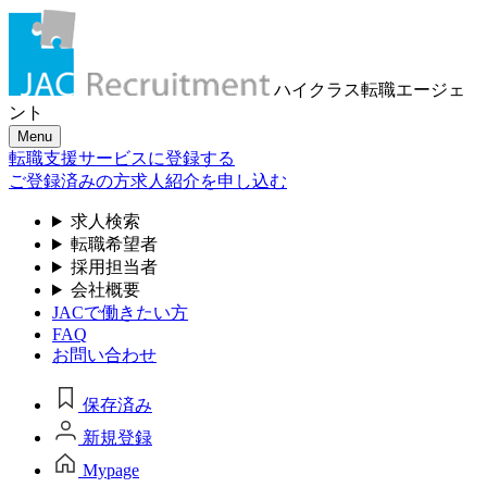
ハイクラス転職
エージェ
ント
Menu
転職支援サービスに登録する
ご登録済みの方
求人紹介を申し込む
求人検索
転職希望者
採用担当者
会社概要
JACで働きたい方
FAQ
お問い合わせ
保存済み
新規登録
Mypage