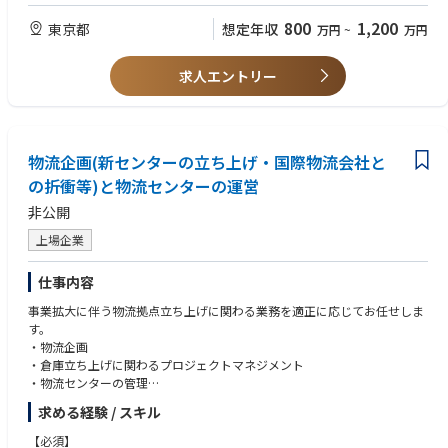
しができること
・ステークホルダーとの折衝・契約交渉・プレゼンテーション経験
800
1,200
東京都
想定年収
万円
~
万円
・社内外の多様な関係者を巻き込みながらプロジェクトを推進した経験
求人エントリー
【歓迎条件】
・バイオ素材またはバイオシミラーに関する業務経験
・製薬企業、バイオ製薬企業における事業開発経験
・CDMOにおける事業開発の経験
・CMC開発、分析開発、製造技術、技術移管の経験
物流企画(新センターの立ち上げ・国際物流会社と
・GMP、ICHガイダンス、薬事関連に関する知識
の折衝等)と物流センターの運営
・海外企業とのアライアンス・共同プロジェクト経験
・プロジェクトマネジメントの観点経験
非公開
・ビジネスレベルの英語力
上場企業
仕事内容
事業拡大に伴う物流拠点立ち上げに関わる業務を適正に応じてお任せしま
す。
・物流企画
・倉庫立ち上げに関わるプロジェクトマネジメント
・物流センターの管理
・建物、設備の設計提案
求める経験 / スキル
【必須】