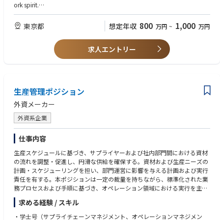
e
・Ensures compliance with all statutory rules and regulations.
ork spirit.
• Communicate/discuss IT/bioinformatics topics with the key stakeholder
・Other duties and projects may be assigned.
s and experts in Japanese practically
【尚可】
800
1,000
東京都
想定年収
万円
~
万円
・A series of knowledge and experience related to accounting, taxation a
英語 English：
nd accounts payable.
Read/write scientific documents including data speculation in English
求人エントリー
・Communication in English for both verbally and in writing (especially i
• Communicate, and discuss IT/bioinformatics topics with the key stakeh
n writing).
olders and experts in English practically
・Oracle/ SAP/ another ERP experiences
• Make a English presentation leading and facilitating research discussio
・US/ Foreign company working experience
ns in the global meetings
生産管理ポジション
【その他 / Others】
外資メーカー
＜必須 / Mandatory＞
• Communicate with external experts to search for suitable computer env
外資系企業
ironment in AZ KK
• Learn new methodology and knowledge with respect to machine learni
仕事内容
ng and neural network
生産スケジュールに基づき、サプライヤーおよび社内部門間における資材
の流れを調整・促進し、円滑な供給を確保する。資材および生産ニーズの
計画・スケジューリングを担い、部門運営に影響を与える計画および実行
責任を有する。本ポジションは一定の裁量を持ちながら、標準化された業
務プロセスおよび手順に基づき、オペレーション領域における実行を主軸
として業務を遂行する。状況に応じて判断が求められるが、基本的には上
求める経験 / スキル
位者の指導のもとで意思決定を行う
・学士号（サプライチェーンマネジメント、オペレーションマネジメン