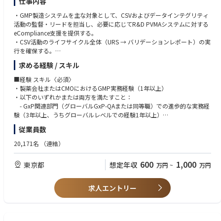
仕事内容
• プロジェクトマネジメントのスキルおよび実務経験
・GMP製造システムを主な対象として、CSVおよびデータインテグリティ
• ICH Q10、PIC/S GMP Annex 11、MHLW ER/ESを含むGMP規制の深い知
活動の監督・リードを担当し、必要に応じてR&D PVMAシステムに対する
識
eCompliance支援を提供する。
• リスクベースのアプローチによるCMO/ベンダーシステムアセスメント用
・CSV活動のライフサイクル全体（URS → バリデーションレポート）の実
監査チェックリストの作成・実施能力
行を確保する。
• 製造環境におけるデータインテグリティ（ALCOA++原則）の知識と実
・GxPシステムのリスクベースバリデーションおよびDI評価、バリデーシ
装・評価経験
求める経験 / スキル
ョン計画書・ユーザー要件仕様書・機能/設計仕様書・テストプロトコル
• CSVライフサイクルおよびGAMP5手法に関する専門知識
（IQ/OQ/PQ）・トレーサビリティマトリクス・バリデーション報告書・S
• AI/MLバリデーションに関する知識
■経験 スキル〈必須〉
OP・変更管理文書など、システムライフサイクル文書の管理・監督を行
・製薬会社またはCMOにおけるGMP実務経験（1年以上）
う。
• 修士号または博士号
・以下のいずれかまたは両方を満たすこと：
・初期リスクアセスメントの実施、ベンダーデューデリジェンス、グロー
• 規制当局査察（FDA、EMA、PMDA）に関する実務経験
- GxP関連部門（グローバルGxP-QAまたは同等職）での進歩的な実務経
バル/ローカルITシステムへのバリデーションアプローチの提供、GxPシス
• グローバルベンダーガバナンスモデルの標準化・統一化への経験
験（3年以上、うちグローバルレベルでの経験1年以上）
テムインベントリの更新を行う。
• デジタル品質イニシアチブ（システム統合、AIバリデーション等）への
- グローバルレベルでのCSVまたは品質関連ITシステム管理の実務経験（1
従業員数
・リスクレベルおよび頻度に基づき、GxPシステムの定期評価を実施す
関与経験
年以上または同等）、およびISPE GAMP5第1版の深い知識と第2版への習
る。
熟
20,171名
（連結）
・変更管理の監督を行い、規制当局査察およびパートナー監査を支援す
・GxP、FDA 21 CFR Part 11、EU Annex 11、MHLW ・ER/ES規制に関する
る。
高い知識
600
1,000
東京都
想定年収
万円
~
万円
・データインテグリティガバナンス（ALCOA++）の強化に取り組む。
・CSVライフサイクルおよびGAMP5方法論の専門知識
・規制要件および業界トレンドの変化を積極的にフォローし、改善提案を
・リスクベースバリデーションおよびQMSプロセスの理解
QA管理職に報告する。
・グローバルチームにおける高いプロジェクトマネジメントスキル
求人エントリー
・CSV関連のトレーニングプログラムを企画・開発・実施し、IT部門およ
・クロスファンクショナルおよびグローバルチームでの豊富な業務経験
びビジネス部門のステークホルダーのGxPコンプライアンス意識を向上さ
・コンピュータ化システムバリデーション、ITガバナンス、データインテ
せる。
グリティ、関連規制に関する深い知識
・IT、QA、製造部門、グローバルステークホルダーと連携し、CSV SOPに