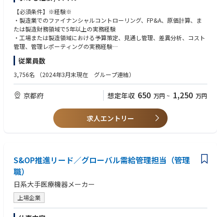
効果検証、進捗管理、社内外ベンチマークを用いた妥当性確認
Emerging science and innovation relevant to TA Inflammation
・レポーティング・ダッシュボード管理
【必須条件】※経験※
Proof-of-Concept (PoC) study design, including endpoint selection
製造実績・見通しの管理および可視化
・製造業でのファイナンシャルコントローリング、FP&A、原価計算、ま
Biomarker strategy
Factory Cost Dashboardの精度・透明性向上
たは製造財務領域で5年以上の実務経験
差異分析と課題フォロー、データ活用の定着推進
・工場または製造領域における予算策定、見通し管理、差異分析、コスト
■Regulatory and Organizational Requirements
・戦略的財務分析・事業計画支援
管理、管理レポーティングの実務経験
Operates within the requirements of global Standard Operating Procedu
重要案件における財務・非財務インパクト分析
・JDE、SAP、Oracle、Microsoft Dynamics等のERPおよびレポーティング
res (SOPs) and working instructions.
従業員数
予算策定、見通し管理、シミュレーションの主導
システムの使用経験
本社と工場の橋渡しとして事業計画を推進
・チームリーダー以上のマネジメント経験
■Job Complexity
3,756名
（2024年3月末現在 グループ連結）
・ガバナンス・内部統制
Complex due to:
資産・負債の可視化と適切な管理
【必須条件】※スキル※
・Global nature of the role
650
1,250
京都府
想定年収
万円
~
万円
内部統制の整備・運用・遵守の推進（SOD含む）
・部門横断・地域横断での連携に対応できる、ビジネスレベルの英語力・
・Matrix organization
・監査/コンプライアンス対応
日本語力。
・Direct multidisciplinary interaction
IFRS・社内基準・税務要件への準拠確保
・原価計算、財務分析、内部統制、業績管理に関する高い専門知識。
求人エントリー
内部・外部監査の窓口として対応し、リスク管理を推進
・生産プロセス、在庫管理、資産・負債管理、運転資本の主要ドライバー
■Interfaces
・事業パートナーリング/投資評価
に関する十分な理解。
Works with:
本社・工場マネジメントとの連携による意思決定支援
・Global matrix teams
財務リテラシー向上のための研修企画・実施
【歓迎条件】
・Regional BI counterparts
設備投資の評価（事前～事後）まで一貫してリード
S&OP推進リード／グローバル需給管理担当（管理
・財務、会計、経営学、経済学、STEM関連分野など、定量的素養を要す
・External partners
る分野の学士号
Academic institutions
職）
【具体的な仕事内容に対しての期待する成果】
・CPA または CMA などの専門資格があれば尚可
Investigators
日系大手医療機器メーカー
原価低減は、直接連結粗利率改善に寄与します。2030年までに5%の粗利
・医療機器またはヘルスケア業界に関する知識があれば尚可
率改善を期待しています。
・複数国・複数拠点の製造オペレーションを支援した経験があれば尚可
■Also interfaces with:
上場企業
・Regulatory authorities
【この仕事の魅力】
・International societies