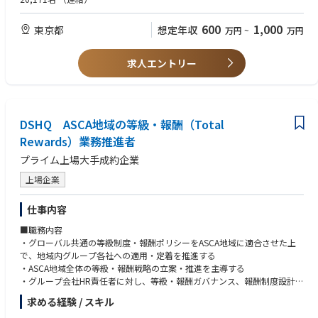
・非臨床モデルとヒト疾患データを統合し、研究成果のヒトへの外挿可能
性や臨床的意義を評価する能力
600
1,000
東京都
想定年収
万円
~
万円
・薬理、疾患生物学、分子生物学、バイオインフォマティクス、計算生物
学、または関連分野における専門知識
・バイオインフォマティクス、医学、薬学、または生命科学関連分野の博
求人エントリー
士号
・海外研究者とのコミュニケーションも想定されるので英語が話せること
が望ましい
・異なる専門性を持つメンバーと連携して研究を推進できるコミュニケー
DSHQ ASCA地域の等級・報酬（Total
ション能力
・理系博士号取得者
Rewards）業務推進者
プライム上場大手成約企業
＜尚可＞
・薬理研究経験
上場企業
・製薬企業またはバイオテックにて5年以上の勤務経験
・アカデミアにおいて、バイオインフォマティクスを用いた創薬または疾
仕事内容
患研究の経験がある。
・英語でコミュニケーションできる能力、英語論文執筆経験
■職務内容
・グローバル共通の等級制度・報酬ポリシーをASCA地域に適合させた上
で、地域内グループ各社への適用・定着を推進する
・ASCA地域全体の等級・報酬戦略の立案・推進を主導する
・グループ会社HR責任者に対し、等級・報酬ガバナンス、報酬制度設計、
報酬運用施策（年次昇給／インセンティブプロセスなど）に関するガイダ
求める経験 / スキル
ンス・アドバイスを提供する