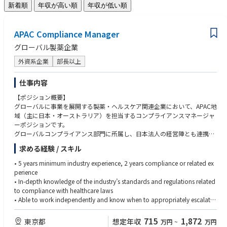
新着順
年収が高い順
年収が低い順
APAC Compliance Manager
グローバル製薬企業
外資系企業
部長以上
仕事内容
【ポジション概要】
グローバルに事業を展開する製薬・ヘルスケア関連企業において、APAC地
域（主に日本・オーストラリア）を担当するコンプライアンスマネージャ
ーポジションです。
グローバルコンプライアンス部門に所属し、日本法人の経営陣とも連携し
ながら、APAC地域におけるコンプライアンスプログラムの運営・推進を
求める経験 / スキル
担当いただきます。日常的なビジネス支援に加え、医療従事者（HCP）対
応に関する審査・承認、ポリシー整備、教育研修、内部調査、リスク評価
• 5 years minimum industry experience, 2 years compliance or related ex
およびモニタリング活動など、幅広い業務を担います。
perience
営業、メディカル、法務、薬事、内部監査などの関連部署や海外チームと
• In-depth knowledge of the industry’s standards and regulations related
連携しながら、コンプライアンス体制の強化と企業倫理文化の浸透を推進
to compliance with healthcare laws
していただくポジションです。
• Able to work independently and know when to appropriately escalate
an issue for resolution
【主な業務内容】
• Capacity of problem solving - anticipating, initiating and resolving issu
715
1,872
東京都
想定年収
万円
~
万円
■コンプライアンス業務全般
es