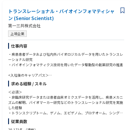
• 業界カンファレンスやウェビナーへの積極的な参加意欲と自己啓発への
姿勢
トランスレーショナル・バイオインフォマティシャ
• シニアメンバーや管理職からメンタリングを積極的に受け、個人の成長
を継続的に追求できること
ン (Senior Scientist)
第一三共株式会社
上場企業
仕事内容
・疾患患者データおよび社内外バイオロジカルデータを用いたトランスレ
ーショナル研究
・バイオインフォマティクス技術を用いたデータ駆動型の創薬研究の推進
<入社後のキャリアパス＞
・創薬研究の初期探索またはプロジェクトのリーダー
求める経験 / スキル
・データ駆動型創薬研究基盤構築の企画・推進リーダー
＜必須＞
・非臨床研究データまたは患者由来オミクスデータを活用し、疾患メカニ
ズムの解明、バイオマーカー研究などのトランスレーショナル研究を実施
した経験
・トランスクリプトーム、ゲノム、エピゲノム、プロテオーム、シングル
セル解析などのオミクスデータを用いた研究経験
従業員数
・生物学的・薬理学的な仮説に基づいて解析計画を立案し、得られた結果
を解釈して次の実験や研究方針につなげた経験
20,171名
（連結）