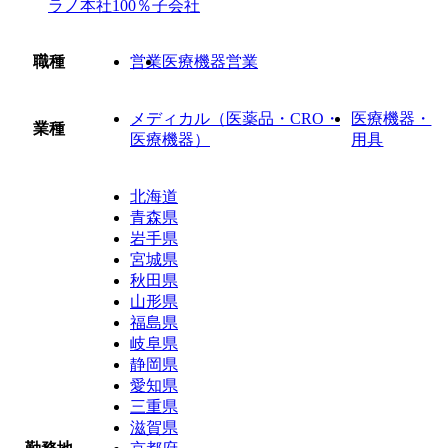
ラノ本社100％子会社
職種
営業
医療機器営業
メディカル（医薬品・CRO・
医療機器・
業種
医療機器）
用具
北海道
青森県
岩手県
宮城県
秋田県
山形県
福島県
岐阜県
静岡県
愛知県
三重県
滋賀県