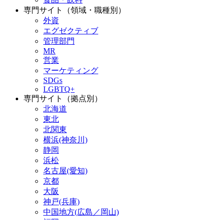
専門サイト（領域・職種別）
外資
エグゼクティブ
管理部門
MR
営業
マーケティング
SDGs
LGBTQ+
専門サイト（拠点別）
北海道
東北
北関東
横浜(神奈川)
静岡
浜松
名古屋(愛知)
京都
大阪
神戸(兵庫)
中国地方(広島／岡山)