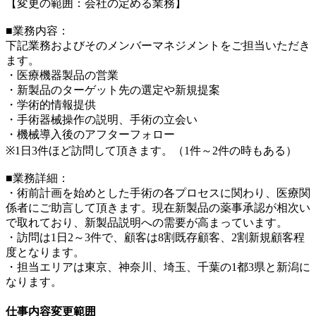
【変更の範囲：会社の定める業務】
■業務内容：
下記業務およびそのメンバーマネジメントをご担当いただき
ます。
・医療機器製品の営業
・新製品のターゲット先の選定や新規提案
・学術的情報提供
・手術器械操作の説明、手術の立会い
・機械導入後のアフターフォロー
※1日3件ほど訪問して頂きます。（1件～2件の時もある）
■業務詳細：
・術前計画を始めとした手術の各プロセスに関わり、医療関
係者にご助言して頂きます。現在新製品の薬事承認が相次い
で取れており、新製品説明への需要が高まっています。
・訪問は1日2～3件で、顧客は8割既存顧客、2割新規顧客程
度となります。
・担当エリアは東京、神奈川、埼玉、千葉の1都3県と新潟に
なります。
仕事内容変更範囲