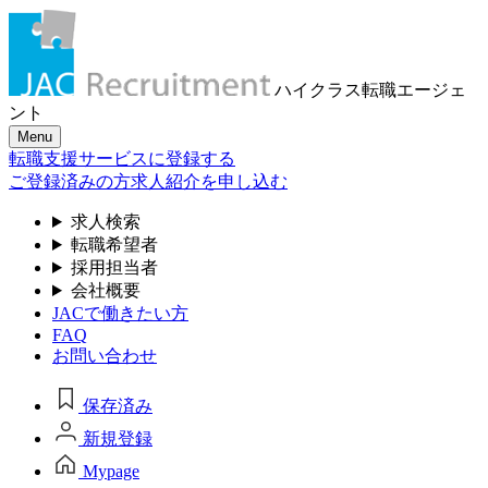
ハイクラス転職
エージェ
ント
Menu
転職支援サービスに登録する
ご登録済みの方
求人紹介を申し込む
求人検索
転職希望者
採用担当者
会社概要
JACで働きたい方
FAQ
お問い合わせ
保存済み
新規登録
Mypage