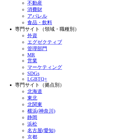
不動産
消費財
アパレル
食品・飲料
専門サイト（領域・職種別）
外資
エグゼクティブ
管理部門
MR
営業
マーケティング
SDGs
LGBTQ+
専門サイト（拠点別）
北海道
東北
北関東
横浜(神奈川)
静岡
浜松
名古屋(愛知)
京都