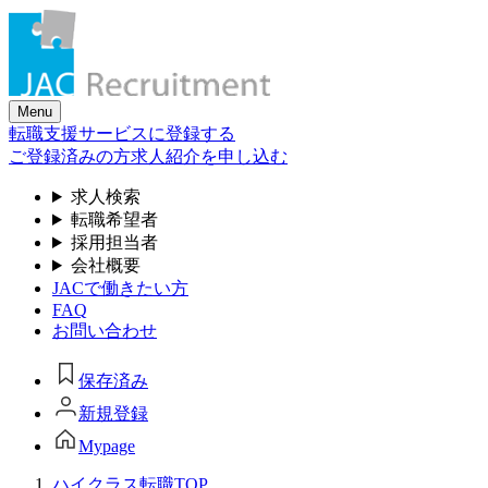
Skip
to
the
content
Menu
転職支援サービスに登録する
ご登録済みの方
求人紹介を申し込む
求人検索
転職希望者
採用担当者
会社概要
JACで働きたい方
FAQ
お問い合わせ
保存済み
新規登録
Mypage
ハイクラス転職TOP