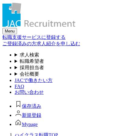
Skip
to
the
content
Menu
転職支援サービスに登録する
ご登録済みの方
求人紹介を申し込む
求人検索
転職希望者
採用担当者
会社概要
JACで働きたい方
FAQ
お問い合わせ
保存済み
新規登録
Mypage
ハイクラス転職TOP