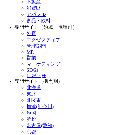
不動産
消費財
アパレル
食品・飲料
専門サイト（領域・職種別）
外資
エグゼクティブ
管理部門
MR
営業
マーケティング
SDGs
LGBTQ+
専門サイト（拠点別）
北海道
東北
北関東
横浜(神奈川)
静岡
浜松
名古屋(愛知)
京都