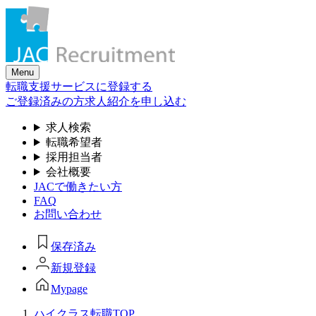
Skip
to
the
content
Menu
転職支援サービスに登録する
ご登録済みの方
求人紹介を申し込む
求人検索
転職希望者
採用担当者
会社概要
JACで働きたい方
FAQ
お問い合わせ
保存済み
新規登録
Mypage
ハイクラス転職TOP