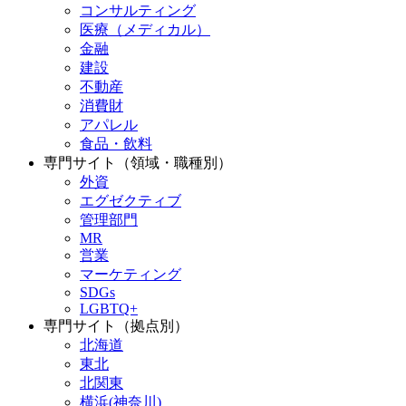
コンサルティング
医療（メディカル）
金融
建設
不動産
消費財
アパレル
食品・飲料
専門サイト（領域・職種別）
外資
エグゼクティブ
管理部門
MR
営業
マーケティング
SDGs
LGBTQ+
専門サイト（拠点別）
北海道
東北
北関東
横浜(神奈川)