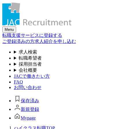
Skip
to
the
content
Menu
転職支援サービスに登録する
ご登録済みの方
求人紹介を申し込む
求人検索
転職希望者
採用担当者
会社概要
JACで働きたい方
FAQ
お問い合わせ
保存済み
新規登録
Mypage
ハイクラス転職TOP