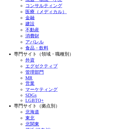
コンサルティング
医療（メディカル）
金融
建設
不動産
消費財
アパレル
食品・飲料
専門サイト（領域・職種別）
外資
エグゼクティブ
管理部門
MR
営業
マーケティング
SDGs
LGBTQ+
専門サイト（拠点別）
北海道
東北
北関東