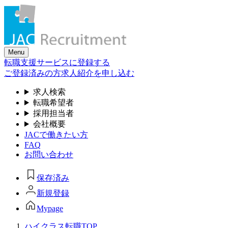
Skip
to
the
content
Menu
転職支援サービスに登録する
ご登録済みの方
求人紹介を申し込む
求人検索
転職希望者
採用担当者
会社概要
JACで働きたい方
FAQ
お問い合わせ
保存済み
新規登録
Mypage
ハイクラス転職TOP