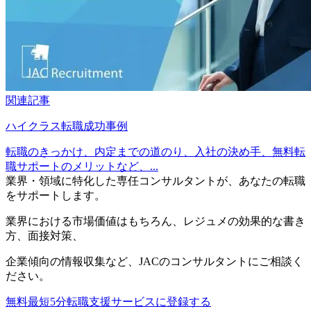
関連記事
ハイクラス転職成功事例
転職のきっかけ、内定までの道のり、入社の決め手、無料転
職サポートのメリットなど、...
業界・領域に特化した
専任コンサルタントが、
あなたの転職
をサポートします。
業界における市場価値
はもちろん、
レジュメの効果的な書き
方
、
面接対策
、
企業傾向の情報収集
など、
JACのコンサルタントにご相談く
ださい。
無料
最短5分
転職支援サービスに登録する