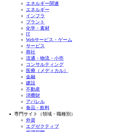
エネルギー関連
エネルギー
インフラ
プラント
化学・素材
IT
Webサービス・ゲーム
サービス
商社
流通・物流・小売
コンサルティング
医療（メディカル）
金融
建設
不動産
消費財
アパレル
食品・飲料
専門サイト（領域・職種別）
外資
エグゼクティブ