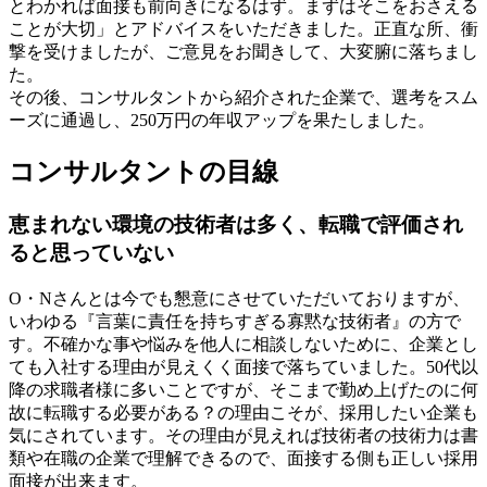
とわかれば面接も前向きになるはず。まずはそこをおさえる
ことが大切」とアドバイスをいただきました。正直な所、衝
撃を受けましたが、ご意見をお聞きして、大変腑に落ちまし
た。
その後、コンサルタントから紹介された企業で、選考をスム
ーズに通過し、250万円の年収アップを果たしました。
コンサルタントの目線
恵まれない環境の技術者は多く、転職で評価され
ると思っていない
O・Nさんとは今でも懇意にさせていただいておりますが、
いわゆる『言葉に責任を持ちすぎる寡黙な技術者』の方で
す。不確かな事や悩みを他人に相談しないために、企業とし
ても入社する理由が見えくく面接で落ちていました。50代以
降の求職者様に多いことですが、そこまで勤め上げたのに何
故に転職する必要がある？の理由こそが、採用したい企業も
気にされています。その理由が見えれば技術者の技術力は書
類や在職の企業で理解できるので、面接する側も正しい採用
面接が出来ます。