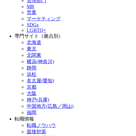
管理部門
MR
営業
マーケティング
SDGs
LGBTQ+
専門サイト（拠点別）
北海道
東北
北関東
横浜(神奈川)
静岡
浜松
名古屋(愛知)
京都
大阪
神戸(兵庫)
中国地方(広島／岡山)
福岡
転職情報
転職ノウハウ
面接対策