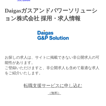
金融（銀行・証券・保険・投資）
Daigasガスアンドパワーソリューシ
ョン株式会社 採用・求人情報
コンサルティング・シンクタンク・事務所
IT・通信
WEB（デジタル・メディア・ゲーム）
電気・電機
お探しの求人は、サイトに掲載できない非公開求人の可
コンピュータハード・周辺機器
能性があります。
ご登録いただけますと、非公開求人も含めて最適な求人
半導体
をご紹介いたします。
機械・装置
転職支援サービスに申し込む
自動車・部品
（無料）
化学