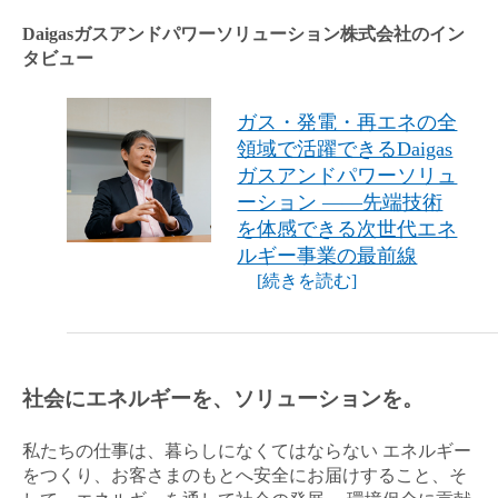
Daigasガスアンドパワーソリューション株式会社のイン
金属・素材
タビュー
エネルギー・プラント
ガス・発電・再エネの全
メディカル（医薬品・CRO・医療機器）
領域で活躍できるDaigas
ガスアンドパワーソリュ
医療・介護・福祉
ーション ――先端技術
を体感できる次世代エネ
その他
ルギー事業の最前線
[続きを読む]
次へ
（ご経験職種を選択）
社会にエネルギーを、ソリューションを。
私たちの仕事は、暮らしになくてはならない エネルギー
をつくり、お客さまのもとへ安全にお届けすること、そ