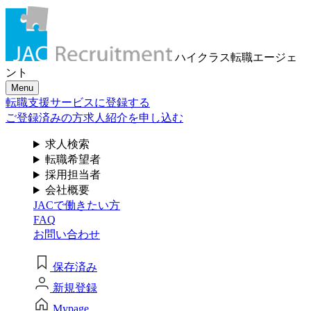
メール認証とは？
求人検索・転職事例
はじめに、
あなたが活かしたい
メール認証は当社サービスを利用される方が登録されたメー
ハイクラス転職
エージェ
ルアドレスがご本人のもので受信可能であることを確認する
「ご経験業種」
を
ント
ための仕組みです。 これは主に、なりすまし等のセキュリテ
Menu
ィリスク低減や、サポートにおけるお客様のスムーズな本人
お選びください
転職支援サービスに登録する
認証に役立ちます。お客様が安心してジェイ エイ シー リク
ルートメントをお使いいただくための大切な認証操作となり
ご登録済みの方
求人紹介を申し込む
ます。
サービス（人材・ホテル・旅行・教育）
求人検索
個人情報取り扱いおよびサービス利用規約
転職希望者
商社
採用担当者
会社概要
JACで働きたい方
流通（EC・運輸・小売）
FAQ
お問い合わせ
消費財（食品・アパレル・トイレタリー）
閉じる
保存済み
マスコミ（広告・制作）
新規登録
建設・不動産
Mypage