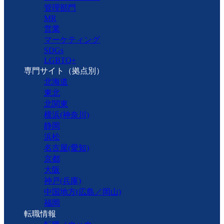
管理部門
MR
営業
マーケティング
SDGs
LGBTQ+
専門サイト（拠点別）
北海道
東北
北関東
横浜(神奈川)
静岡
浜松
名古屋(愛知)
京都
大阪
神戸(兵庫)
中国地方(広島／岡山)
福岡
転職情報