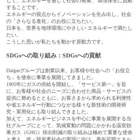
して、エネルギーを通して社会の発展、 環境保全に貢献
することです。
エネルギーの視点からイノベーションを生み出し、社会
の「さらなる進化」のお役に立ちたい。
日本を、世界を地球環境にやさしい エネルギーで満たし
たい。
こうした思いが私たちを動かす原動力です。
SDGsへの取り組み：SDGsへの貢献
Daigasグループは創業以来、お客様や社会への「お役立
ち」を使命に事業を展開してきました。
1905年にガスの供給を開始し、「サービス第一」を旨
に、お客様や社会のニーズに合わせた商品・サービスの
提供に努めるとともに、お客さまから求められる利便性
や省エネルギー行動につながる様々な新技術の開発研
究・実用化にも取り組んできました。
加えて、エネルギービジネスを中心に事業を展開する当
社グループにとって、気候変動の問題にかかわる温室効
果ガス（GHG）排出削減の取り組みは極めて重要な使命
と考え、低・脱炭素社会の実現に向け、再生可能エネル