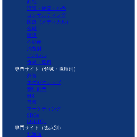
商社
流通・物流・小売
コンサルティング
医療（メディカル）
金融
建設
不動産
消費財
アパレル
食品・飲料
専門サイト（領域・職種別）
外資
エグゼクティブ
管理部門
MR
営業
マーケティング
SDGs
LGBTQ+
専門サイト（拠点別）
北海道