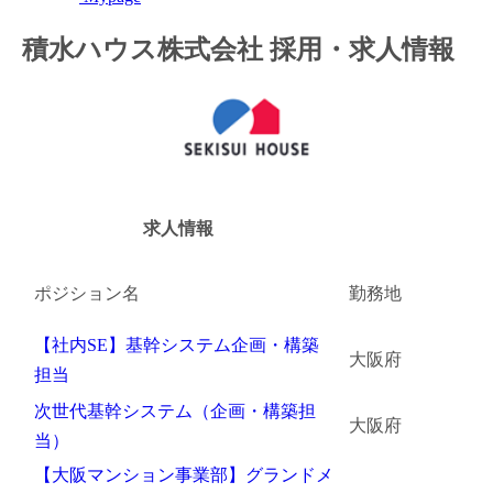
金融（銀行・証券・保険・投資）
積水ハウス株式会社 採用・求人情報
コンサルティング・シンクタンク・事務所
IT・通信
WEB（デジタル・メディア・ゲーム）
求人情報
電気・電機
コンピュータハード・周辺機器
ポジション名
勤務地
半導体
【社内SE】基幹システム企画・構築
大阪府
担当
機械・装置
次世代基幹システム（企画・構築担
大阪府
自動車・部品
当）
【大阪マンション事業部】グランドメ
化学