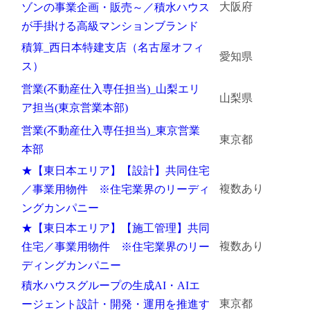
大阪府
ゾンの事業企画・販売～／積水ハウス
金属・素材
が手掛ける高級マンションブランド
積算_西日本特建支店（名古屋オフィ
エネルギー・プラント
愛知県
ス）
メディカル（医薬品・CRO・医療機器）
営業(不動産仕入専任担当)_山梨エリ
山梨県
ア担当(東京営業本部)
医療・介護・福祉
営業(不動産仕入専任担当)_東京営業
東京都
本部
その他
★【東日本エリア】【設計】共同住宅
複数あり
／事業用物件 ※住宅業界のリーディ
次へ
（ご経験職種を選択）
ングカンパニー
★【東日本エリア】【施工管理】共同
複数あり
住宅／事業用物件 ※住宅業界のリー
ディングカンパニー
積水ハウスグループの生成AI・AIエ
東京都
ージェント設計・開発・運用を推進す