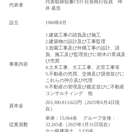
代表取締役兼CEO 社長執行役員 仲
代表者
井 嘉浩
設立
1960年8月
1.建築工事の請負及び施工
2.建築物の設計及び工事監理
3.造園工事及び外構工事の設計、請
負、施工及び監理並びに樹木の育成及
び売買
事業内容
4.土木工事、大工工事、左官工事等
5.不動産の売買、交換及び貸借並びに
これらの仲介及び代理
キャンセル
ログアウト
6.不動産の管理及び鑑定並びに不動産
コンサルティング 他
203,300,813,622円（2025年6月4日現
資本金
在）
単体：15,664名 グループ全体：
従業員数
32,265名（2025年1月31日現在）
※一級建築士 3,320名