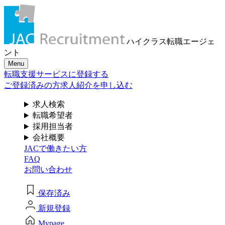
メール認証とは？
求人検索・転職事例
はじめに、
あなたが活かしたい
メール認証は当社サービスを利用される方が登録された
ハイクラス転職
エージェ
メールアドレスがご本人のもので受信可能であることを
「ご経験業種」
を
ント
確認するための仕組みです。 これは主に、なりすまし等
Menu
のセキュリティリスク低減や、サポートにおけるお客様
お選びください
転職支援サービスに登録する
のスムーズな本人認証に役立ちます。お客様が安心して
ジェイ エイ シー リクルートメントをお使いいただくため
ご登録済みの方
求人紹介を申し込む
の大切な認証操作となります。
サービス（人材・ホテル・旅行・教育）
求人検索
個人情報取り扱いおよびサービス利用規約
転職希望者
商社
採用担当者
会社概要
JACで働きたい方
流通（EC・運輸・小売）
FAQ
お問い合わせ
消費財（食品・アパレル・トイレタリー）
閉じる
保存済み
マスコミ（広告・制作）
新規登録
建設・不動産
Mypage