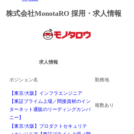
金融（銀行・証券・保険・投資）
株式会社MonotaRO 採用・求人情報
コンサルティング・シンクタンク・事務所
IT・通信
WEB（デジタル・メディア・ゲーム）
求人情報
電気・電機
コンピュータハード・周辺機器
ポジション名
勤務地
半導体
【東京/大阪】インフラエンジニア
【東証プライム上場／間接資材のイン
機械・装置
複数あり
ターネット通販のリーディングカンパ
自動車・部品
ニー】
【東京/大阪】プロダクトセキュリテ
化学