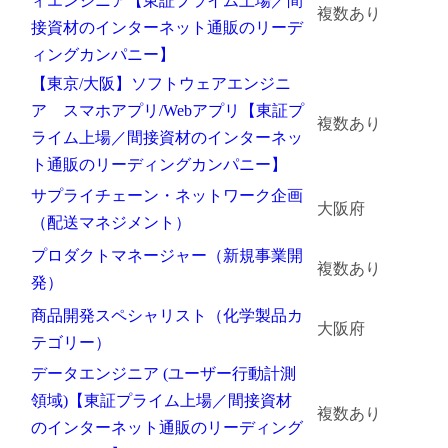
ィエンジニア【東証プライム上場／間
複数あり
接資材のインターネット通販のリーデ
金属・素材
ィングカンパニー】
エネルギー・プラント
【東京/大阪】ソフトウェアエンジニ
ア スマホアプリ/Webアプリ【東証プ
複数あり
メディカル（医薬品・CRO・医療機器）
ライム上場／間接資材のインターネッ
ト通販のリーディングカンパニー】
医療・介護・福祉
サプライチェーン・ネットワーク企画
大阪府
その他
（配送マネジメント）
プロダクトマネージャー（新規事業開
複数あり
発）
次へ
（ご経験職種を選択）
商品開発スペシャリスト（化学製品カ
大阪府
テゴリー）
データエンジニア (ユーザー行動計測
領域)【東証プライム上場／間接資材
複数あり
のインターネット通販のリーディング