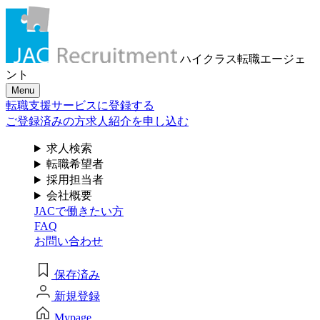
メール認証とは？
求人検索・転職事例
はじめに、
あなたが活かしたい
メール認証は当社サービスを利用される方が登録されたメー
ハイクラス転職
エージェ
ルアドレスがご本人のもので受信可能であることを確認する
「ご経験業種」
を
ント
ための仕組みです。 これは主に、なりすまし等のセキュリテ
Menu
ィリスク低減や、サポートにおけるお客様のスムーズな本人
お選びください
転職支援サービスに登録する
認証に役立ちます。お客様が安心してジェイ エイ シー リク
ルートメントをお使いいただくための大切な認証操作となり
ご登録済みの方
求人紹介を申し込む
ます。
サービス（人材・ホテル・旅行・教育）
求人検索
個人情報取り扱いおよびサービス利用規約
転職希望者
商社
採用担当者
会社概要
JACで働きたい方
流通（EC・運輸・小売）
FAQ
お問い合わせ
消費財（食品・アパレル・トイレタリー）
閉じる
保存済み
マスコミ（広告・制作）
新規登録
建設・不動産
Mypage