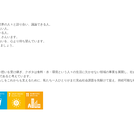
世界の人々と語り合い、議論できる人。
ない人。
いる人。
くさんいます。
会いを、心より待ち望んでいます。
でいきましょう。
い想いを受け継ぎ、クボタは食料・水・環境という人々の生活に欠かせない領域の事業を展開し、社
のであると考えています。
らしをこれからも支えるために、私たち一人ひとりがまだ見ぬ社会課題を先駆けて捉え、持続可能な
求人検索・転職事例
あなたが活かしたい
「ご経
はじめに、