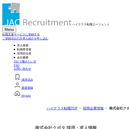
ハイクラス転職
エージェント
Menu
転職支援サービスに登録する
ご登録済みの方
求人紹介を申し込む
求人検索
転職希望者
採用担当者
会社概要
JACで働きたい方
FAQ
お問い合わせ
保存済み
新規登録
Mypage
ハイクラス転職TOP
採用企業情報
株式会社ク
株式会社クボタ 採用・求人情報