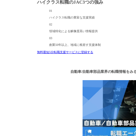
ハイクラス転職のJAC
3つの強み
01
ハイクラス転職の
豊富な支援実績
02
領域特化による
解像度高い情報提供
03
創業50年以上、
地域に根差す支援体制
無料
最短5分
転職支援サービスに登録する
自動車/自動車部品業界の転職情報をみ