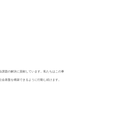
会課題の解決に貢献しています。私たちはこの事
社会基盤を構築できるように行動し続けます。
求人検索・転職事例
験業種」
あな
を
お選びください
次に、