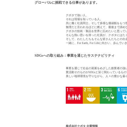
グローバルに挑戦できる仕事があります。
クボタで強い人、
それは現場を知っている人。
共に働く社員同士、そして多様な価値観をもつ
無理だと言われるほどに燃えて、最後まで諦め
クボタの技術・製品を世界に広めたいと思って
そんな熱い思いを持った社員が、クボタにはた
そして、わたしたちもそんな皆さんたちとの出
一緒に、For Earth, For Lifeに向かい、歩ん
SDGsへの取り組み：事業を通じたサステナビリティ
事業を通じて社会の発展をめざした創業者の強
業活動そのものがSDGsと深く関わっているも
美しい地球環境を守りながら、人々の豊かな暮
株式会社クボタ 企業情報