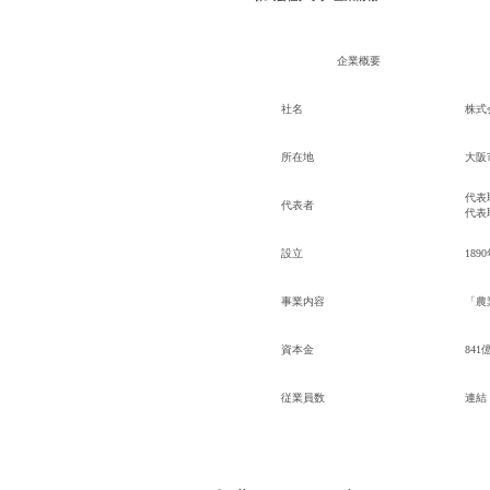
企業概要
メール認証とは？
メール認証は当社サービスを利
社名
株式
す。 これは主に、なりすまし
してジェイ エイ シー リクル
所在地
大阪
個人情報取り扱いおよびサー
代表
代表者
代表
設立
189
事業内容
「農
資本金
841
従業員数
連結：