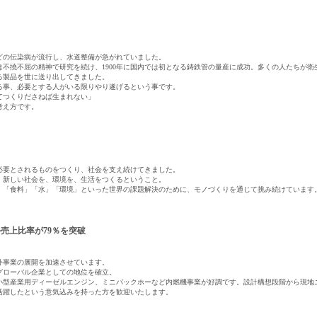
などの伝染病が流行し、水道整備が急がれていました。
不撓不屈の精神で研究を続け、1900年に国内では初となる鋳鉄管の量産に成功。多くの人たちが
る製品を世に送り出してきました。
る事、必要とする人がいる限りやり遂げるという事です。
てつくりださねば生まれない」
考え方です。
必要とされるものをつくり、社会を支え続けてきました。
、新しい社会を、環境を、生活をつくるということ。
、「食料」「水」「環境」といった世界の課題解決のために、モノづくりを通じて挑み続けています
外売上比率が79％を突破
外事業の展開を加速させています。
えグローバル企業としての地位を確立。
小型産業用ディーゼルエンジン、ミニバックホーなど内燃機事業が好調です。設計構想段階から現地
活躍したという意気込みを持った方を歓迎いたします。