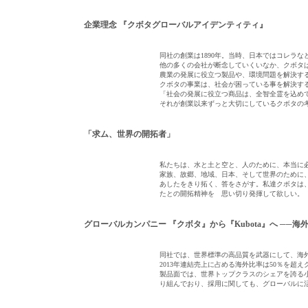
企業理念 『クボタグローバルアイデンティティ』
同社の創業は1890年。当時、日本ではコレラ
他の多くの会社が断念していくいなか、クボタは
農業の発展に役立つ製品や、環境問題を解決す
クボタの事業は、社会が困っている事を解決す
「社会の発展に役立つ商品は、全智全霊を込め
それが創業以来ずっと大切にしているクボタの
「求ム、世界の開拓者」
私たちは、水と土と空と、人のために、本当に
家族、故郷、地域、日本、そして世界のために
あしたをきり拓く、答をさがす。私達クボタは
たとの開拓精神を 思い切り発揮して欲しい。
グローバルカンパニー 『クボタ』から『Kubota』へ ──海
同社では、世界標準の高品質を武器にして、海
2013年連結売上に占める海外比率は50％を超
製品面では、世界トップクラスのシェアを誇る
り組んでおり、採用に関しても、グローバルに