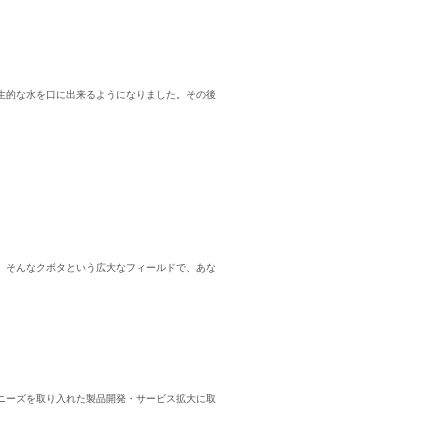
衛生的な水を口に出来るようになりました。その後
。そんなクボタという広大なフィールドで、あな
ニーズを取り入れた製品開発・サービス拡大に取