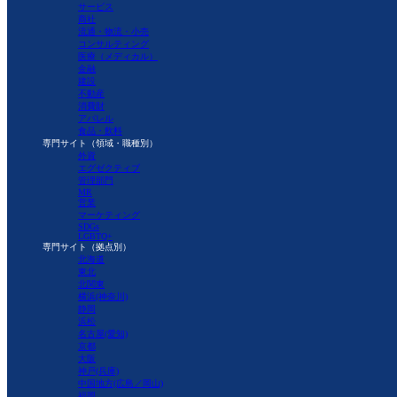
サービス
商社
流通・物流・小売
コンサルティング
医療（メディカル）
金融
建設
不動産
消費財
アパレル
食品・飲料
専門サイト（領域・職種別）
外資
エグゼクティブ
管理部門
MR
営業
マーケティング
SDGs
LGBTQ+
専門サイト（拠点別）
北海道
東北
北関東
横浜(神奈川)
静岡
浜松
名古屋(愛知)
京都
大阪
神戸(兵庫)
中国地方(広島／岡山)
福岡