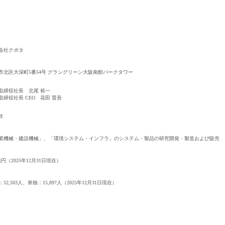
サービス（人材・ホテル・旅行・教育）
商社
消費財（食品・アパレル・トイレタリー）
マ
用される方が登録されたメールアドレスがご本人のもので受信可能
会社クボタ
等のセキュリティリスク低減や、サポートにおけるお客様のスムー
建設・不動産
金融（銀行・証券・保険・投資
ートメントをお使いいただくための大切な認証操作となります。
市北区大深町5番54号 グラングリーン大阪南館パークタワー
コンサルティング・シンクタンク・事務所
IT
ビス利用規約
取締役社長 北尾 裕一
取締役社長 CEO 花田 晋吾
WEB（デジタル・メディア・ゲーム）
電気・
0年
コンピュータハード・周辺機器
半導体
キャンセル
ログアウト
業機械・建設機械」、「環境システム・インフラ」のシステム・製品の研究開発・製造および販売
化学
金属・素材
エネルギー・プラント
メディカル（医薬品・CRO・医療機器）
医療
億円（2025年12月31日現在）
閉じる
52,503人、単独：15,897人（2025年12月31日現在）
次へ
（ご経験職種を選択）
閉じる