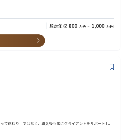
800
1,000
想定年収
万円
~
万円
売って終わり」ではなく、導入後も常にクライアントをサポートし、
ができます。
種（例：ホール職種で利用しているクライアントに、キッチン職種で