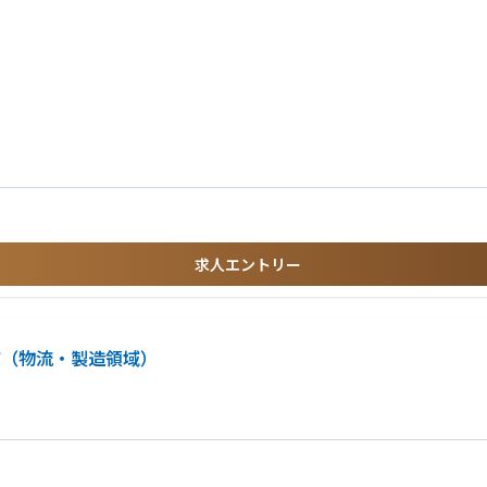
スを狙っていきます。
式な実証事業・連携が深く発生するのが当ドメインの最大の特徴です。「一企業の変
の当事者になれます。
です。
リテラシーの習得
いった本質的なBPR（業務プロセス再設計）に携わります。人件費構造やシフト、
eering）
スキルが身につきます。
ョン構築
プ
醍醐味をダイレクトに味わえます。実績次第で早期にマネージャーや事業責任者など
neering）
の無形商材
だける方
求人エントリー
る方
ちの方
補（物流・製造領域）