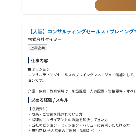
（ITセキュリティ部：部長1名、担当部長1名、課長1名、担当1名
・ネットワーク、セキュリティなどの知識
・PythonやShellスクリプトなどのプログラミングスキル
・社内SEの経験
■求める人物像
【大阪】コンサルティングセールス / プレイン
・自身の想いを持って、業務に臨める方
・関係者と協調を取りながら０から１をつくりだせる方
株式会社タイミー
・立ち上げフェーズで多くのタスクが流れる中でも各タスクの重
・ログやユーザの意見、セキュリティ動向など改善のためのアン
上場企業
・セキュリティリスクやインシデント発生時のレポーティングな
・業務委託の活用やツールの導入など課題解決のための引き出し
仕事内容
■ミッション
コンサルティングセールスのプレイングマネージャー候補として
ョンです。
介護・保育・教育領域は、施設規模・人員配置・資格要件・オペ
での一連のプロセスを自らリードしつつ、その成功事例を組織の「
求める経験 / スキル
■具体的な業務内容
【必須要件】
・クライアント提案・深耕
・成果・ご実績を残されている方
ー 既存法人の他施設への導入推進、および本部への追加提案
・論理的にクライアントの課題を解決してきた方
ー 施設長や本部担当者へのヒアリング（人員構成・課題・シフ
・当社のビジョン・ミッション・バリューに共感いただける方
ー クライアントの課題に応じた提案資料の作成、費用対効果の
・無形商材 法人営業のご経験（3年以上）
・コンサルティング・導入設計
・免許保有（普通自動車運転免許）