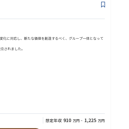
変化に対応し、新たな価値を創造するべく、グループ一体となって
設立されました。
で、０→１で考える場面も多くありますが、ご自身の想いを形にで
発環境やサンドボックス環境の設計・構築・運用もスコープに含み
910
1,225
想定年収
万円
~
万円
いを形にしながらその推進を支えることが可能です。