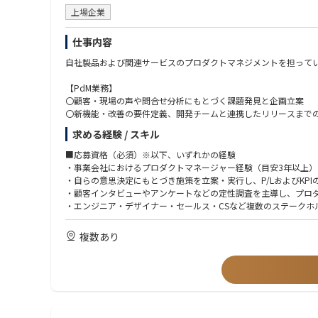
上場企業
仕事内容
自社製品および関連サービスのプロダクトマネジメントを担って
【PdM業務】
〇顧客・現場の声や問合せ分析にもとづく課題発見と企画立案
〇新機能・改善の要件定義、開発チームと連携したリリースまで
〇プロダクトの中長期的なロードマップ策定への関与
求める経験 / スキル
〇将来的に担っていただきたい業務（PMM領域）
〇市場調査と顧客理解（ターゲット市場のニーズ分析、求められ
■応募資格（必須）※以下、いずれかの経験
〇ポジショニングとメッセージング（競合との差別化、訴求・メ
・事業会社におけるプロダクトマネージャー経験（目安3年以上）
〇営業方針の策定サポート（セールス・マーケ・CSが効果的に販
・自らの意思決定にもとづき施策を立案・実行し、P/LおよびKP
〇製品改善へのフィードバック（顧客・現場の一次情報を開発へ
・顧客インタビューやアンケートなどの定性調査を主導し、プロ
〇マーケティング施策のデータ取得・振り返り
・エンジニア・デザイナー・セールス・CSなど複数のステークホ
・AIツールを業務・分析に活用した経験、または生成AIを活用し
複数あり
【歓迎】
・PMMまたはBtoBマーケティングの経験（市場定義、ポジショ
・toBビジネスの事業責任者または事業企画の経験
・SQL、BIツール等を用いたデータ分析、KPIモデルの策定・運用
・医療・ヘルスケア領域またはSaaS事業での業務経験
・ソフトウェアエンジニアリング、プロダクトデザイン、マーケ