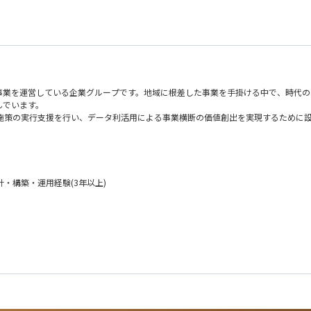
事業を運営している企業グループです。地域に根差した事業を手掛ける中で、時代の
んでいます。
施策の実行支援を行い、データ利活用による事業横断の価値創出を実現するために
構築・運用を管理する方を募集します。これから環境をつくっていくフェーズですの
ラウドを使って業務の在り方を変えるような提案なども期待します。また、アプリ開
・構築・運用経験(3年以上)
境も含めたクラウド環境の設計、構築および運用を担っていただきます。
境（データレイクやパイプラインなど）のベースとなるインフラの設計
ル導入のための環境構築や運用改善の提案
境も含めたクラウド環境の設計、構築および運用を担っていただきます。
用を支援していく当社において、これまでのやり方に捉われることなく、自身の想
した経験