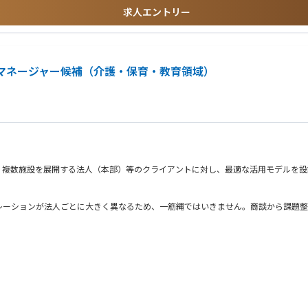
）
求人エントリー
グマネージャー候補（介護・保育・教育領域）
要性を見極め、抑えるべき部分、暫定運用で走り出す部分など取捨選択しながら仕事
テナを張り、必要な対応を考えられる方
ど関係者に適切にインプットできる方
に制約をつけず提案できる方
、複数施設を展開する法人（本部）等のクライアントに対し、最適な活用モデルを設
レーションが法人ごとに大きく異なるため、一筋縄ではいきません。商談から課題整
型」として落とし込み、メンバーの育成・PDCAを統括していただきます。
ト運用など）
算出（集客見込み／人件費シミュレーションなど）