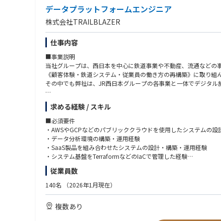
データプラットフォームエンジニア
株式会社TRAILBLAZER
仕事内容
■事業説明
当社グループは、西日本を中心に鉄道事業や不動産、流通などの
《顧客体験・鉄道システム・従業員の働き方の再構築》に取り組
その中でも弊社は、JR西日本グループの各事業と一体でデジタル
■募集概要
求める経験 / スキル
データ分析業務などを支えるＩａａＳ上のインフラ環境の設計・
きる業務です。まずは分析環境中心となりますが、将来的にはク
■必須要件
ます。
・AWSやGCPなどのパブリッククラウドを使用したシステムの設計
・データ分析環境の構築・運用経験
■具体的な業務内容
・SaaS製品を組み合わせたシステムの設計・構築・運用経験
データ分析環境だけでなく、アプリ開発環境やサンドボックス環
・システム基盤をTerraformなどのIaCで管理した経験
・IaaS（現在はAWS,GCP）上でデータ分析を行うための環
・社内サービスの導入・定着活動を主導した経験
従業員数
・日次ジョブやコストの管理、ログ確認なども考慮した運用設計
・プロジェクトやチームをリードした経験
・社内のデータサイエンティストやエンジニアと連携し、新ツー
・ビジネスレベルの日本語力（日本語能力試験(JLPT) N1程度）
140名
（2026年1月現在）
■ポジションの魅力
■歓迎要件
複数あり
データ分析環境だけでなく、アプリ開発環境やサンドボックス環
・ITILに準拠したシステム運用の経験
・JR西日本グループをはじめとして、クライアントのデータ利活
・運用中のITシステムに対する定常運用と機能改善の両面を主導