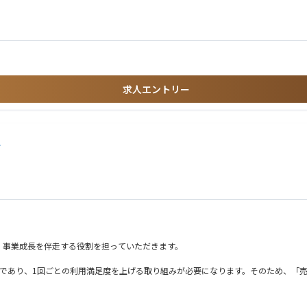
ディング
クライアントと共に設計
体、デリバリー系)における勤務経験
提案
決に主体的に向き合える方
求人エントリー
・関係構築 に価値を感じられる方
しめる方
的に動ける方
い方
補
、事業成長を伴走する役割を担っていただきます。
スであり、1回ごとの利用満足度を上げる取り組みが必要になります。そのため、「
ェア1位」を目指すための拡大フェーズに、組織のコアメンバーとして携わること
るクライアントに、上野店での導入を推進）への展開や、同じ店舗/事業所の別職
性