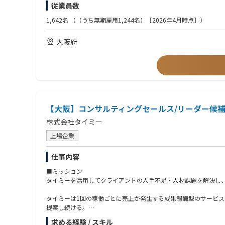
従業員数
ー 求人設計（写真・文面・時給・募集枠）などの初期オンボー
ー シフト・人員配置・オペレーションに応じた「活用の型」を
【歓迎経験】
1,642名
（（うち無期雇用1,244名）［2026年4月時点］）
ー 初期の稼働成功に向けた現場との連携・期待値調整
・介護領域への法人営業経験
ー 導入後、継続支援しやすい基盤の構築
・ITや人材業界(派遣、求人媒体営業)、飲食関連サービス(集客媒
大阪府
・リレーション構築
ー クライアントの成長フェーズに合わせた課題の深掘りと追加
＜求める人物像＞
ー 現場・本部・経営層を巻き込んだ導入拡大の調整
・当社のビジョン・ミッションに共感し、介護領域の社会課題解
ー 成功事例の創出と横展開に向けた提案
・単なる“営業”ではなく、クライアントの課題整理・解決策設計
・事業拡大フェーズとしての仕組みづくり
・現場・本部・経営層など多様なステークホルダーとの対話を楽
ー 提案資料・トーク・導入シナリオのモデル化
・正解のない環境で、自ら考え、必要な情報を取りにいき、自律
ー インサイドセールス／マーケとの連携プロセスの改善
・拡大フェーズで仕組みづくり・勝ちパターンづくりに挑戦した
ー プロダクト部門へのフィードバック収集・改善提案
【大阪】コンサルティングセールス/リーダー候
株式会社タイミー
■配属部署
〇介護福祉領域
上場企業
・業界：介護業界を中心とした企業群
・主要業務
仕事内容
ー クライアント獲得と導入支援
ー 業界特有の課題に対するソリューション提案
■ミッション
タイミーを活用してクライアントの人手不足・人材課題を解決し
■やりがい・魅力
☆市場1位を目指す勝負の年に当事者として参画
タイミーは1回の稼働ごとに売上が発生する成果報酬型のサービ
現在、タイミーの介護領域は市場シェア2位。今年度末に「市場シ
提案し続ける。
同じクライアントでも、他店舗/事業所（例：新橋店で導入してい
求める経験 / スキル
☆自治体や協会を巻き込む、国や地域レベルでの大きな社会貢献