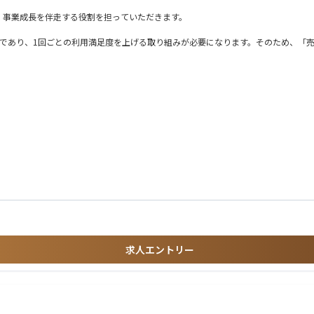
、事業成長を伴走する役割を担っていただきます。
スであり、1回ごとの利用満足度を上げる取り組みが必要になります。そのため、「
るクライアントに、上野店での導入を推進）への展開や、同じ店舗/事業所の別職
性もあり）
スを狙っていきます。
です。
eering）
ができる
ョン構築
が大きい
neering）
の無形商材
求人エントリー
でいただける方