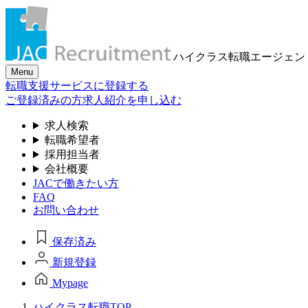
ハイクラス転職
エージェン
Menu
転職支援サービスに登録する
ご登録済みの方
求人紹介を申し込む
求人検索
転職希望者
採用担当者
会社概要
JACで働きたい方
FAQ
お問い合わせ
保存済み
新規登録
Mypage
ハイクラス転職TOP