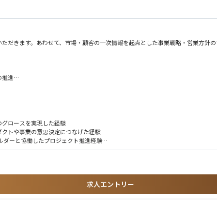
いただきます。あわせて、市場・顧客の一次情報を起点とした事業戦略・営業方針の
の推進
る価値の特定）
ッセージ設計）
売・サポートできる体制構築）
Iのグロースを実現した経験
提供）
ダクトや事業の意思決定につなげた経験
ルダーと協働したプロジェクト推進経験
た業務基盤の構築経験
ニング・メッセージング設計、GTM戦略策定など）
求人エントリー
経験
ティングいずれかの実務経験