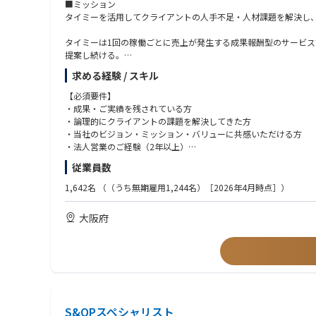
・業界：物流、飲食、小売、ホテル業界を中心とした企業群
■ミッション
・主要業務
タイミーを活用してクライアントの人手不足・人材課題を解決し
―多店舗展開企業への導入推進
―既存店舗における利用拡大（例：別職種への導入）
タイミーは1回の稼働ごとに売上が発生する成果報酬型のサービ
〇新規開拓領域
提案し続ける。
・ターゲット企業：数億円〜数兆円の企業のいずれかを担当
同じクライアントでも、他店舗/事業所（例：新橋店で導入してい
求める経験 / スキル
・業界：介護業界を中心とした企業群（新規industry開拓の可能
の利用を推進）への導入を通して、さらなる利用の拡大のチャン
・主要業務
【必須要件】
―多店舗展開企業への導入推進
売って終わりではなく、顧客の“事業改善”を共に創っていく仕事
・成果・ご実績を残されている方
―既存店舗における利用拡大（例：別職種への導入）
・論理的にクライアントの課題を解決してきた方
■役割
・当社のビジョン・ミッション・バリューに共感いただける方
■やりがい・魅力
既存クライアントの人的課題解決/BPR（Business process re engin
・法人営業のご経験（2年以上）
☆日本の労働力不足という“社会構造的課題”に向き合える
既存クライアントにおけるタイミーのご利用最大化
・免許保有（普通自動車運転免許）
従業員数
☆ユーザー数1,000万人超の社会インフラを自ら成長させる経験
既存クライアントにおけるタイミーの利用継続のためのリレーシ
☆急成長フェーズで、自分の仕事が事業の成長に直結する
【歓迎経験】
1,642名
（（うち無期雇用1,244名）［2026年4月時点］）
☆新規領域（物流・小売DX・Fintechなど）の拡大に関わる機会
■具体的な業務内容
・無形商材の営業経験
☆経営レベルの課題解決スキルが身につく
・既存クライアントの人的課題解決/BPR（Business process re engi
・コンサルティング業界のご経験
大阪府
☆年齢・年次関係なくリーダー・マネージャーに抜擢される機会
・経営層・事業責任者への課題ヒアリング
・IT業界/人材業界(派遣、求人媒体営業)/広告業界/金融業界など
・人件費構造やオペレーションの分析
・多店舗展開に向けた導入戦略づくり
＜求める人物像＞
・店舗・別職種への利用拡大提案
・当社のビジョンやミッションに共感し、情熱を持って取り組ん
・働き方を変える社会的意義ある事業に携わりたい
■配属部署
・事業を“自分ごと”として捉え、成長に貢献したい
物流・製造事業本部
・課題に向き合い続け、変化を楽しめる
S&OPスペシャリスト
・クライアントの本質的な価値創出に挑戦したい