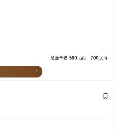
革」を超えて、地域社会や行政を巻き込み、日本のエッセンシャル
オペレーションを徹底的に分解・構造化し、経営課題をクリアにする
、経営に近い距離のポストへ抜擢される機会が豊富に用意されてい
580
700
想定年収
万円
~
万円