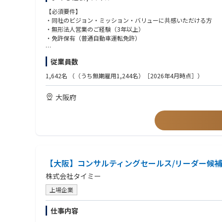
の利用を推進）への導入を通して、さらなる利用の拡大のチャン
民間企業へのアプローチに留まらず、各自治体や業界協会との公
【必須要件】
ワーカー領域の持続可能性を守る持続可能な社会インフラづくり
売って終わりではなく、顧客の“事業改善”を共に創っていく仕事
・同社のビジョン・ミッション・バリューに共感いただける方
・無形法人営業のご経験（3年以上）
☆高度なBPR（業務プロセス再設計）を通じ、圧倒的なビジネス
■役割
・免許保有（普通自動車運転免許）
超大手法人の経営層と対峙し、「ジョブからタスクへの分解」と
既存クライアントの人的課題解決/BPR（Business process re engin
ため、極めて高度なロジカルシンキングとデータアナリティクス
既存クライアントにおけるタイミーのご利用最大化
【歓迎経験】
従業員数
既存クライアントにおけるタイミーの利用継続のためのリレーシ
・成果・ご実績を残されている方
☆拡大組織を牽引する、次世代マネジメントへのキャリアステッ
・論理的にクライアントの課題を解決してきたご経験
1,642名
（（うち無期雇用1,244名）［2026年4月時点］）
急拡大するドメインの強化を主導する役割のため、組織づくりの
■具体的な業務内容
・コンサルティング業界のご経験
ます。
・既存クライアントの人的課題解決/BPR（Business process re engi
・IT業界/人材業界(派遣、求人媒体営業)/広告業界/金融業界など
大阪府
・経営層・事業責任者への課題ヒアリング
・人件費構造やオペレーションの分析
＜求める人物像＞
・多店舗展開に向けた導入戦略づくり
・ビジョンやミッションに共感し、情熱を持って取り組んでいた
・店舗・別職種への利用拡大提案
・課題解決に向け、自ら考え自律的に学ぶことができる方
・周囲を大胆に巻き込み、チームで連携しながら業務を進められ
■配属部署
・自身の可能性を広げるため挑戦することに前向きな姿勢をお持
〇SMB領域
・ターゲット企業：数億円〜数百億円の企業のいずれかを担当
【大阪】コンサルティングセールス/リーダー候
・業界：物流、飲食、小売、ホテル業界を中心とした企業群
株式会社タイミー
・主要業務
―多店舗展開企業への導入推進
上場企業
―既存店舗における利用拡大（例：別職種への導入）
〇ENT領域
仕事内容
・ターゲット企業：数百億円〜数兆円の企業のいずれかを担当