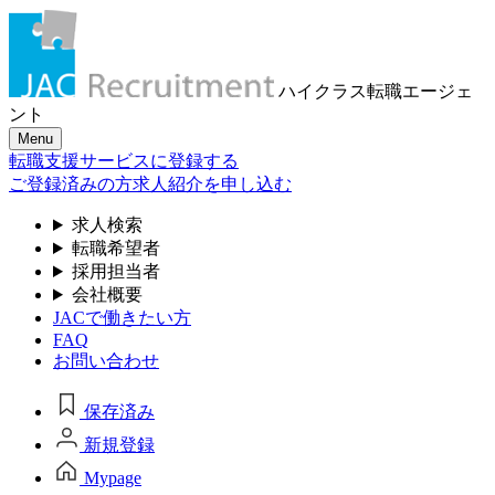
ハイクラス転職
エージェ
ント
Menu
転職支援サービスに登録する
ご登録済みの方
求人紹介を申し込む
求人検索
転職希望者
採用担当者
会社概要
JACで働きたい方
FAQ
お問い合わせ
保存済み
新規登録
Mypage