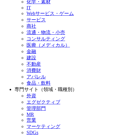
化学・素材
IT
Webサービス・ゲーム
サービス
商社
流通・物流・小売
コンサルティング
医療（メディカル）
金融
建設
不動産
消費財
アパレル
食品・飲料
専門サイト（領域・職種別）
外資
エグゼクティブ
管理部門
MR
営業
マーケティング
SDGs