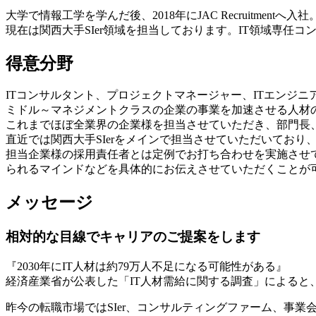
大学で情報工学を学んだ後、2018年にJAC Recruitme
現在は関西大手SIer領域を担当しております。IT領域専
得意分野
ITコンサルタント、プロジェクトマネージャー、ITエンジニ
ミドル～マネジメントクラスの企業の事業を加速させる人材
これまでほぼ全業界の企業様を担当させていただき、部門長
直近では関西大手SIerをメインで担当させていただいており
担当企業様の採用責任者とは定例でお打ち合わせを実施させ
られるマインドなどを具体的にお伝えさせていただくことが
メッセージ
相対的な目線でキャリアのご提案をします
『2030年にIT人材は約79万人不足になる可能性がある』
経済産業省が公表した「IT人材需給に関する調査」によると、
昨今の転職市場ではSIer、コンサルティングファーム、事業