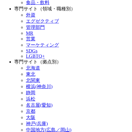
食品・飲料
専門サイト（領域・職種別）
外資
エグゼクティブ
管理部門
MR
営業
マーケティング
SDGs
LGBTQ+
専門サイト（拠点別）
北海道
東北
北関東
横浜(神奈川)
静岡
浜松
名古屋(愛知)
京都
大阪
神戸(兵庫)
中国地方(広島／岡山)