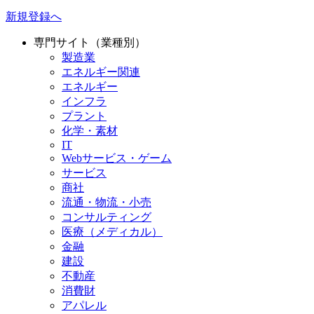
新規登録へ
専門サイト（業種別）
製造業
エネルギー関連
エネルギー
インフラ
プラント
化学・素材
IT
Webサービス・ゲーム
サービス
商社
流通・物流・小売
コンサルティング
医療（メディカル）
金融
建設
不動産
消費財
アパレル