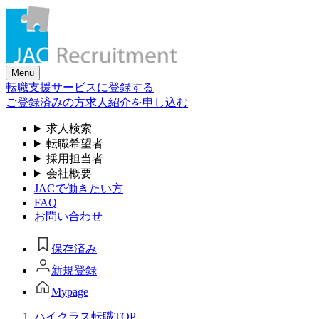
Skip
to
the
content
Menu
転職支援サービスに登録する
ご登録済みの方
求人紹介を申し込む
求人検索
転職希望者
採用担当者
会社概要
JACで働きたい方
FAQ
お問い合わせ
保存済み
新規登録
Mypage
ハイクラス転職TOP