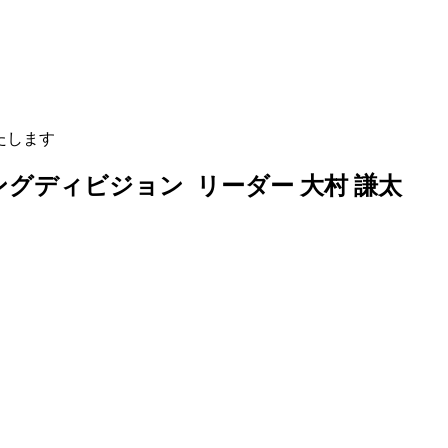
たします
ングディビジョン リーダー
大村 謙太