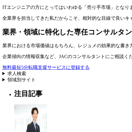
ITエンジニアの方にとってはいわゆる「売り手市場」とな
全業界を担当してきた私だからこそ、相対的な目線で良いキ
業界・領域に特化した
専任コンサルタ
業界における市場価値
はもちろん、
レジュメの効果的な書き
企業傾向の情報収集
など、
JACのコンサルタントにご相談く
無料
最短5分
転職支援サービスに登録する
求人検索
領域別サイト
注目記事