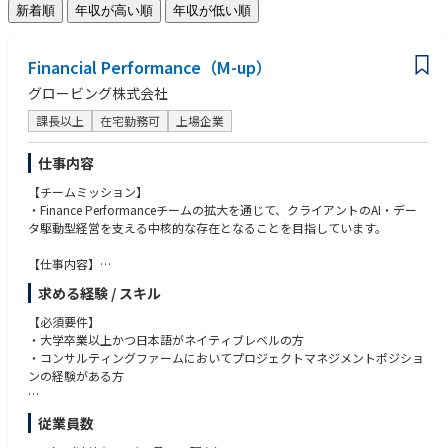
新着順
年収が高い順
年収が低い順
Financial Performance（M-up）
グロービング株式会社
課長以上
在宅勤務可
上場企業
仕事内容
【チームミッション】
・Finance Performanceチームの拡大を通じて、クライアントのAI・デー
タ駆動型経営を支える中核的な存在となることを目指しています。
【仕事内容】
・AI&データ駆動型経営基盤の確立を主戦場にした、クライアントに対す
求める経験 / スキル
る以下の貢献
経営管理/KPI：KPIを用いた経営課題の可視化。経営/事業戦略のKPIへの
【必須要件】
落とし込み
・大学卒業以上かつ日本語がネイティブレベルの方
データ分析：データ分析ケイパビリティの獲得。管理会計、予実管理の
・コンサルティングファームにおいてプロジェクトマネジメントポジショ
刷新。データ利活用の業務化。
ンの経験がある方
データ分析基盤：構造化データ/非構造化データの統合、外部データの
取り込み。AI＋データ分析基盤の構築
※下記いずれかに該当する方
従業員数
・JI（Joint Initiatve）としてのクライアントとの共同事業
・大手外資ファーム（MBB、アクセンチュア、Big4など）において、経営
・PI（Principal Investment）の投資先企業のCXO等派遣
管理・FP&A領域の戦略コンサルティングに従事されてこられた皆様