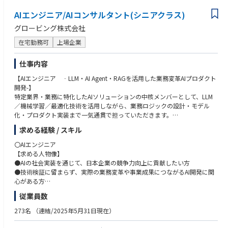
●アドバイザリーサービス：会社の要望に応じた上場準備のサポート
●監査、上場申請書類レビュー：上場までの監査業務や、上場申請時に必
AIエンジニア/AIコンサルタント(シニアクラス)
要となる書類のチェック
グロービング株式会社
【パブリック】
在宅勤務可
上場企業
●独立行政法人や国立大学法人に対する会計監査業務、会計及び内部統制
アドバイザリー業務
仕事内容
●国、中央省庁/地方公共団体に対する会計支援業務、アドバイザリー業
務
【AIエンジニア ‐LLM・AI Agent・RAGを活用した業務変革AIプロダクト
●国民から負託された税財源で運営されている公益法人、学校法人、医療
開発-】
法人、社会福祉法人等の
特定業界・業務に特化したAIソリューションの中核メンバーとして、LLM
●非営利法人に対する会計監査業務、会計及び内部統制、アドバイザリー
／機械学習／最適化技術を活用しながら、業務ロジックの設計・モデル
業務
化・プロダクト実装まで一気通貫で担っていただきます。
求める経験 / スキル
【その他】
モデルを作って終わりではなく、業務プロセス・意思決定・KPIまで設計
●IFRS導入支援サービス：短期調査（課題の抽出）、課題分析及び解決策
し、AIを実際の事業成果につなげることにこだわるポジションです。
〇AIエンジニア
等のアドバイス、導入アドバイス
【求める人物像】
●品質管理業務：当法人の品質管理規程・マニュアル等の整備及び運用業
【業務内容】
●AIの社会実装を通じて、日本企業の競争力向上に貢献したい方
務、GTILの品質管理ルールの導入及び調整など
●特定業界・業務向けAIプロダクトの設計・開発
●技術検証に留まらず、実際の業務変革や事業成果につながるAI開発に関
●データ監査業務：クライアント企業の基幹システムや会計システムのデ
●業務フローや意思決定ロジックの構造化／モデル化
心がある方
ータを用いた不正の検出及び分析ツールの選定及び開発など
●LLM、機械学習、最適化アルゴリズムの業務適用
●将来的にプロダクト責任者、事業責任者、起業家などを目指したい方
従業員数
●AIエージェント／マルチステップ推論の設計・実装
●知的好奇心と知的タフネスがあり、自ら学び、考え、推進できる方
●Prompt Engineering、RAG、構造化出力等を活用したAIアプリケーショ
273名
（連結/2025年5月31日現在）
ン開発
【必須要件（MUST）】
●KPI設計および業務成果に紐づく評価指標の設計
以下いずれかのご経験をお持ちの方