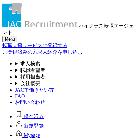
ハイクラス転職
エージェ
ント
Menu
転職支援サービスに登録する
ご登録済みの方
求人紹介を申し込む
求人検索
転職希望者
採用担当者
会社概要
JACで働きたい方
FAQ
お問い合わせ
保存済み
新規登録
Mypage