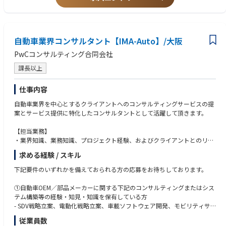
クライアントの中期経営計画の柱である全社的な生成AI活用推進を支援。
AIネイティブな企業への変革を目指し、生成AIを全社的な業務へ適用させ
また出産や育児などのライフイベントを経験後も、プロフェッショナルと
るべく、全社の各事業部門から戦略的な生成AI適用のユースケースを定義
して成長し続けながら柔軟な働き方を叶えられるようサポートします。
し各事業部とプロジェクトを推進。
＊育休取得率：70％（2025年4月現在）
各事業部ごとのユースケース推進のみにとどまらず、全社横断的なAI導入
自動車業界コンサルタント【IMA-Auto】/大阪
女性社員だけでなく、パパ育休の取得者も増えてきています。
基盤の検討など全体マネジメントを実施。
PwCコンサルティング合同会社
・小売（外食）：店舗配置検討におけるデータ分析モデル構築
課長以上
外資系飲食業界のクライアントにおいて、数か月という短い期間で収益改
善が見込める店舗配置の再検討を本社より求められていた。
仕事内容
本プロジェクトでは、ビジネスコンサルタントとシステムコンサルタント
が密に連携し、Pythonを用いたAIモデルの構築、オープンデータの収集・
自動車業界を中心とするクライアントへのコンサルティングサービスの提
活用、分析プロセスの自動化などを通じて、収益改善を実現できる勝ち筋
案とサービス提供に特化したコンサルタントとして活躍して頂きます。
をスピーディーに導出 。
【担当業務】
・エネルギー：電力需給における自動予測システムの構築
・業界知識、業務知識、プロジェクト経験、およびクライアントとのリレ
大手電力会社において、社会インフラとしての影響度が極めて高い電力需
ーションシップを基盤に、PwCのグローバルネットワークと連携して、戦
求める経験 / スキル
給予測業務に対し制度変更のたびに複数のツールを都度補完的に活用して
略策定、改革施策のリードから定着化までの多様なソリューションの提供
いたため、業務の品質と効率性の両面で課題が顕在化していた。
によってクライアントが抱えるさまざまな経営課題の解決に貢献します。
下記要件のいずれかを備えておられる方の応募をお待ちしております。
これまでの電力業界への豊富な支援実績により蓄積されたナレッジと、企
・自動車業界で新たに求められる、ソフトウェア開発（SDV対応）、新し
画からシステム開発まで一気通貫してご支援できる体制をフルに活用。
い開発手法、異業種との連携など、関連する知見を生かして自動車業界の
①自動車OEM／部品メーカーに関する下記のコンサルティングまたはシス
結果、制度変更への対応だけでなく、季節性など不確実性の高い事象にも
新しいビジネスモデルの構築を支援します。
テム構築等の経験・知見・知識を保有している方
対応可能な高精度な電力需給の自動予測システムを構築。
- SDV戦略立案、電動化戦略立案、車載ソフトウェア開発、モビリティサ
【担当業界】
ービス開発、自動運転の開発等
従業員数
国内外の自動車関連全般（自動車OEM、自動車部品、タイヤメーカー、そ
- HEV、EV、BEV、FCVの車開発