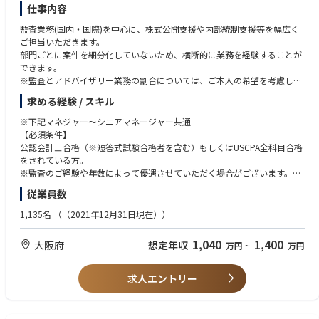
仕事内容
監査業務(国内・国際)を中心に、株式公開支援や内部統制支援等を幅広く
ご担当いただきます。
部門ごとに案件を細分化していないため、横断的に業務を経験することが
できます。
※監査とアドバイザリー業務の割合については、ご本人の希望を考慮しま
す。
求める経験 / スキル
【国際業務】
※下記マネジャー～シニアマネージャー共通
●リファードイン業務：各国グラントソントンの監査クライアント（外資
【必須条件】
系企業）の日本子会社の監査業務等への対応
公認会計士合格（※短答式試験合格者を含む）もしくはUSCPA全科目合格
（監査、特定項目の監査手続、合意された手続、レビュー）
をされている方。
●リファードアウト業務：当法人の監査クライアント（日系企業）の海外
※監査のご経験や年数によって優遇させていただく場合がございます。
子会社の監査J-SOX業務を
監査法人としての業務経験を有している方。
従業員数
各国の海外メンバーファームへ依頼し、親会社監査人としてグループ監
査を実施
1,135名
（（2021年12月31日現在））
●海外メンバーファームと連携した、内部監査サポート業務
1,040
1,400
大阪府
想定年収
万円
~
万円
【金融】
●銀行、信用金庫、信用組合への会計監査
●証券業への会計監査
求人エントリー
【IPO】
●短期調査：現状の会社の課題抽出及び対応策の検討