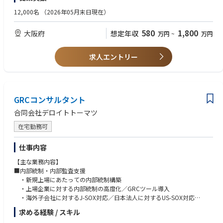
（３）事業会社の経営企画、新規事業開発部門でのDX事業の企画・推進業
・気候変動対策（再エネ・省エネ・畜エネ）の導入効果評価・分析
3. 都市・地域のデジタル化支援
・サーキュラーエコノミーに関する知見
務の実務経験
12,000名
（2026年05月末日現在）
・気候変動対策（再エネ・省エネ・畜エネ）に係る技術開発/評価/分析
・スーパーシティー、スマートシティー構想策定、都市OS導入、
・再エネ、省エネ、畜エネに関する知見
（４）事業会社のDX部門でのデジタル改革、実装の実務経験
・（カーボンリスクを含む）エネルギーマネジメント体制の構築支援
・デジタルを活用した各産業のバリューチェーン再構築（主に、1次産業
・カーボンクレジット/カーボンプライシングに関する知見
（５）ヘルスケア、ライフサイエンスに係る実務経験
580
1,800
大阪府
想定年収
・脱炭素事業にかかるコスト/ベネフィット分析/影響度調査
万円
~
万円
が対象）
・一次産業（林業・農業等）に関する知見
・海外の最新事例・法規制等の調査
・地域（行政）・企業のデジタル人材育成支援
・エネルギー関連データ利活用・スマートシティに関する知見
◇気候変動・エネルギーを含む事業リスクコンサルティング
・関西圏自治体の環境政策関連部署への人脈
求人エントリー
・事業化推進支援/実証事業等の実行支援
4. スマートヘルス事業構想策定支援
・会計士、MBA、中小企業診断士等の有資格者
・カーボンクレジット/カーボンプライシングに係るオポチュニティ/リス
・事業構想の策定（市場・業界構造整理、解決すべき課題定義、事業機
・博士課程、技術士、エネルギー管理士、電気主任技術者等の有資格者
ク分析
会・事業ドメインの特定、ソリューション概要設計、市場・事業規模推
・電力・ガス・鉄道等のインフラ業界の知見
・脱炭素社会への移行に伴う事業継続に係るコンサルティング
計、ロードマップ策定）
・気候変動の緩和（森林吸収源の拡充等）と適応（経済活動、健康/衛生
・国内外の市場調査、健康・医療データプラットフォーム導入事例の整
【語学】
GRCコンサルタント
等への影響軽減）に係るコンサルティング
理・分析
・日本語…ビジネスレベル(日本語能力検定1級相当)以上が必須要件
合同会社デロイトトーマツ
・健康・医療データプラットフォームに求められる機能要件等の整理
・英語…ビジネスレベルの方歓迎
・PoC（実証実刑）の設計・企画・計画書の作成、PoCの実行支援 など
在宅勤務可
【求める人材像】
以下の能力を有する方
仕事内容
・コミュニケーション能力
・プレゼンテーション能力
【主な業務内容】
・問題解決・論理的思考力
■内部統制・内部監査支援
・ビジネス文書（Excel・Power Point等を用いたコンサルティング提案書
・新規上場にあたっての内部統制構築
や報告書を想定）作成能力
・上場企業に対する内部統制の高度化／GRCツール導入
・困難な状況であっても、最後までやり抜くコミット力
・海外子会社に対するJ-SOX対応／日本法人に対するUS-SOX対応
・学び続ける力（コンサルティング業界では、入社後も継続的に業界知
・経営者評価支援
求める経験 / スキル
見・各種スキル等を学習し続ける必要があります）
・業務監査の実施（コソース・サポート）