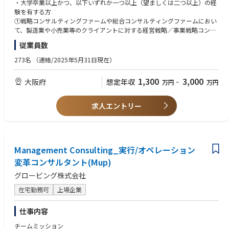
- 最上流の戦略策定からその具体化、実行・実装までを実現
・将来の事業家・起業家・経営者を目指したい方（人材輩出）
・大学卒業以上かつ、以下いずれか一つ以上（望ましくは二つ以上）の経
コンサルティング案件のご紹介（一例）
- アジェンダに応じて他の専門チームやAI事業本部等と連携して共同PJ体
験を有する方
・大手素材会社における経営KPI定義と見える化に向けた基幹系刷新
制を組成
①戦略コンサルティングファームや総合コンサルティングファームにおい
・大手製薬会社におけるデータ駆動型経営に向けた戦略策定/実行支援
・JI（Joint Initiatve）としてのクライアントとの共同事業
て、製造業や小売業等のクライアントに対する経営戦略／事業戦略コンサ
・大手美容機器会社における経営KPI定義、経営基盤・基幹系刷新・構築
・PI（Principal Investment）の投資先企業のCXO等派遣
ルティング、 M&A、DXやAI活用等のプロジェクトのセールスやデリバリー
従業員数
・自動車部品製造会社におけるデータ駆動型経営の戦略・構想策定及び実
・Thought LeadershipとしてのInsightの発信・動的平衡マネジメントの開
経験がある方
装支援
発（オファリング化~PJでの実践~将来の海外輸出）
②製造業や小売業の事業会社において、経営企画、新規事業、M&A、DXや
273名
（連結/2025年5月31日現在）
・大手専門商社における利益構造の見える化と経営KPI再設計に向けた基
AI／Data活用プロジェクト等の経験がある方
幹系刷新
【Director／Senior Manager】
③IT大手、SIer、AIスタートアップ等で、大規模システム導入やDX、AI／D
1,300
3,000
大阪府
想定年収
・大手自動車部品製造会社における経営管理体系・KPI再設計を通じた事
万円
~
万円
・セリング：Pupと連携し、新たなオファリングの開発、新規クライアン
ata活用プロジェクト等の経験がある方
業収益性・投資判断の高度化支援
トの開拓、既存クライアント内での継続・拡大や横展開の提案を行う
・日本の製造業や小売業の将来に関し危機感や使命感を持ち、自分ゴトと
・大手製造コングロマリットにおける事業経営状況の可視化および経営管
・デリバリ：多くの場合、複数のクライアントやPJを同時に持ち、
して志高くクライアントの変革に伴走できる方
求人エントリー
理強化
・チーミング：Partnerに向けて、自身のチーム組成（クライアントとメン
・日本語ネイティブレベルの方
バー）を行う
・その他：リーダシップロールとして、Globe-ingの経営における一定の
【歓迎/WANT】
役割を担う（入社時～入社後要相談）
・ビジネス英語（※英語中心のPJも有り）
Management Consulting_実行/オペレーション
・普通自動車運転免許（特に、Autoの場合）
【Manager】
変革コンサルタント(Mup)
･基本的に一つのPJに100%アサインとなり、D/SMupやPJチームメンバー
【求める人物像】
グロービング株式会社
と連携しながら、現場でのクライアントのカウンターパートとしてPJの推
・Auto&Productという新しいインダストリー・チームの立上げや拡大に
進や主要成果物の作成を担う
興味がある方
在宅勤務可
上場企業
・状況に応じ、提案活動に参加する
・インダストリーの再定義を行い、新しいインダストリー創出やインダス
トリー・コンバージェンスに興味がある方
仕事内容
【コンサルティング案件のご紹介（一例）】
・製造業や小売業のインダストリー、クライアントやその製品・サービス
・大手自動車会社の​全社AI戦略策定/実装
に対する愛着や愛情、深い造形をお持ちの方
チームミッション