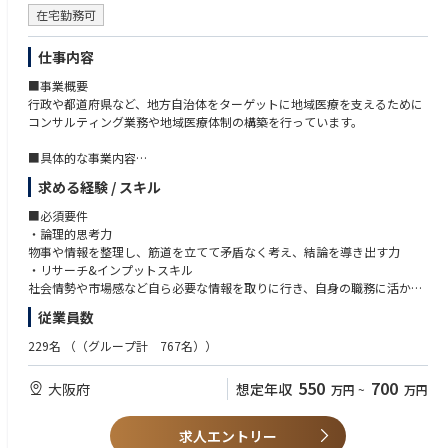
在宅勤務可
成果を出せる
・強いコネクションと高難度な課題解決に取り組める
仕事内容
◤組織とカルチャー◢
■事業概要
・CTO自らが事業部長を兼任し、役職を超えたフラットなコミュニケーシ
行政や都道府県など、地方自治体をターゲットに地域医療を支えるために
ョンが特徴
コンサルティング業務や地域医療体制の構築を行っています。
・全社定例・部門横断の情報共有や交流会によりオープンな連携環境
・社内イベント（スポーツ大会・屋形船・シアター会など）で活発なチー
■具体的な事業内容
ム文化
・地域医療構想の推進、体制構築
・外国籍の方も多く働く環境のため、英語を使用する社内会議の実施。
求める経験 / スキル
・医療ビックデータの調査、分析
・医療機能の再編、連携、分化
◤成長環境◢
■必須要件
・行政、厚労省へのアドバイザリー
・東京大学との共同研究・輪読会、社内技術勉強会を定期開催
・論理的思考力
・地域医療構想に関する各種講演
・書籍・資格・セミナー・カンファレンス参加など、自由度の高い研鑽費
物事や情報を整理し、筋道を立てて矛盾なく考え、結論を導き出す力
用補助制度
・リサーチ&インプットスキル
■事業部の強み
・固定学習プラットフォームに縛られず、目的に応じた柔軟な学びが可能
社会情勢や市場感など自ら必要な情報を取りに行き、自身の職務に活かし
当事業部では、全国半数超の自治体で全国シェアトップクラスの実績を強
・全社員にChatGPTアカウントを付与し、生成AI活用を推進
た経験
従業員数
みに、行政や病院と協働。経営や財務など多角的な視点から、地域医療の
・最新技術への取り組みと、自社プロダクト開発にも関与可能
・企画構想と遂行力
計画を立てるだけでなく「実際の体制づくり（計画の実現）」まで一気通
課題や目的に対して、論点を整理して自ら考えた企画を提案して泥臭く遂
229名
（（グループ計 767名））
貫で支援できる総合力が強みです。
◤働きやすさ◢
行できた経験
・ハイブリッド／リモート勤務可、休暇制度は大手企業水準
・医療業界 or コンサル業界での勤務経験
550
700
大阪府
想定年収
万円
~
万円
■組織構成
・スポーツ手当や社内交流補助など、健康・コミュニケーションの両面を
・コンサルティングチーム
支援
■歓迎要件
・データ分析チーム
・社会保険完備、協会けんぽ加入、健康診断や予防接種（家族含む）も全
・病院経営に携わった経験（医事課・医療事務など）
求人エントリー
・業務プロセスチーム