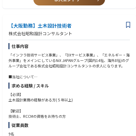
【大阪勤務】土木設計技術者
株式会社昭和設計コンサルタント
仕事内容
「インフラ技術サービス事業」、「DXサービス事業」、「エネルギー・海
外事業」をメインにしているNiX JAPANグループ(国内14社、海外8社)のグ
ループ会社である株式会社昭和設計コンサルタントの求人になります。
■当社について
当社は、上下水道分野に特化した建設コンサルタントです。
求める経験 / スキル
上下水道に絞ることで専門性を高め、官公庁案件を中心に安定受注。CA
D・各種計算ソフトをはじめとしたツールやノウハウを据え揃え、精度の
【必須】
高い設計を可能にしています。
土木設計業務の経験がある方(５年以上)
官公庁から直接ご依頼いただく案件が多いため、社会インフラを支えると
いう大きなやりがいを実感できます。専門性をじっくり高めていける環境
【歓迎】
です。
技術士、RCCMの資格をお持ちの方
従業員数
■仕事内容
上下水道を中心とした官公庁案件において、計画・設計業務をご担当いた
9名