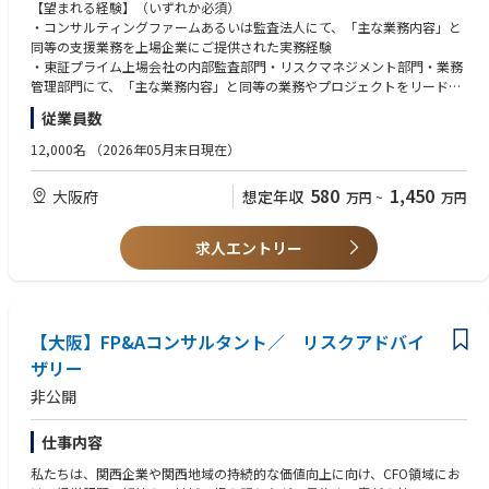
【望まれる経験】（いずれか必須）
■グループガバナンス支援
・コンサルティングファームあるいは監査法人にて、「主な業務内容」と
・ガバナンスポリシー策定
同等の支援業務を上場企業にご提供された実務経験
・コンプライアンス態勢高度化
・東証プライム上場会社の内部監査部門・リスクマネジメント部門・業務
・グループガバナンス高度化
管理部門にて、「主な業務内容」と同等の業務やプロジェクトをリードさ
・海外グループ会社に対するガバナンス強化
れた実務経験
従業員数
■リスクマネジメント支援
【求める資格・経験】（必須ではなく、あれば尚可）
12,000名
（2026年05月末日現在）
・リスクマネジメント体制構築
・内部監査関連資格（CIA、CISAなど）
・リスクマネジメント活動（計画策定・リスク選定・評価・モニタリン
・公認会計士
580
1,450
大阪府
想定年収
万円
~
万円
グ等）の高度化
・英語を活用した業務経験
・グループ横断でのリスクマネジメント活動
・海外子会社に対するリスクマネジメント活動
求人エントリー
■品質ガバナンス支援
・品質ガバナンス体制の構築・高度化支援
・品質管理プロセスの評価・改善提案
・品質リスクの特定・評価・モニタリング体制構築
【大阪】FP&Aコンサルタント／ リスクアドバイ
・品質不祥事や品質問題発生時の第三者調査・再発防止策立案支援
ザリー
・サプライチェーン全体における品質管理体制の強化支援
非公開
仕事内容
私たちは、関西企業や関西地域の持続的な価値向上に向け、CFO領域にお