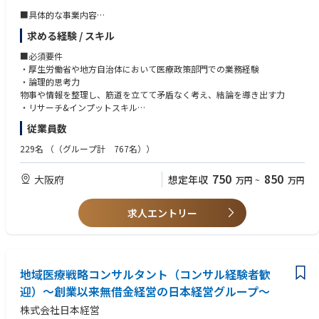
残していける方
・マンホールトイレ整備設計業務（尼崎市／R6・R5年度）
・AutoMLツールの評価・導入に向けた技術検証
■具体的な事業内容
・下水道管路施設緊急度判定に伴う実施設計（枚方市／R5年度）
・事務の効率化を目的とした生成AIの業務適用支援（自社プロダクトTrust
・地域医療構想の推進、体制構築
・下水管耐震対策実施設計（堺市／R5年度）
求める経験 / スキル
GenGAを活用）
・医療ビックデータの調査、分析・医療機能の再編、連携、分化
・公共下水道総合地震対策計画策定業務（東大阪市／R5年度）
・機械学習モデル開発に向けたデータ前処理・分析支援
・行政、厚労省へのアドバイザリー・地域医療構想に関する各種講演
■必須要件
・データ分析基盤構想におけるモデル実装・評価フローの設計・技術検討
・厚生労働省や地方自治体において医療政策部門での業務経験
・グループ横断でのデータ活用に向けたモデリング実証（PoC）支援
■事業部の強み
・論理的思考力
当事業部では、全国半数超の自治体で全国シェアトップクラスの実績を強
物事や情報を整理し、筋道を立てて矛盾なく考え、結論を導き出す力
＜TrustのAI･データ事業＞
みに、行政や病院と協働。経営や財務など多角的な視点から、地域医療の
・リサーチ&インプットスキル
同社の中核事業の1つであるAI・データ事業では、実際に現場で使われビ
計画を立てるだけでなく「実際の体制づくり（計画の実現）」まで一気通
社会情勢や市場感など自ら必要な情報を取りに行き、自身の職務に活かし
ジネス価値を出すための分析や開発に取り組んできた経験が豊富なメンバ
従業員数
貫で支援できる総合力が強みです。
た経験
ーが、データ活用支援（分析支援、基盤構築支援、組織作り支援、育成支
・企画構想と遂行力
229名
（（グループ計 767名））
援、ガバナンス構築支援など）と自社プロダクトの開発・提供を行ってお
■組織構成
課題や目的に対して、論点を整理して自ら考えた企画を提案して泥臭く遂
ります。社内にはAI・データ分析組織をゼロから立ち上げてきたメンバー
・コンサルティングチーム
行できた経験
750
850
や、高度なデータ分析技術を用いて大きな価値を生み出すAI・機械学習モ
大阪府
想定年収
万円
~
万円
・データ分析チーム
デルの開発を行ってきたメンバー、多数のユーザーに利用されている有名
・業務プロセスチーム
■歓迎要件
アプリケーションの中核機能の実装を担ってきたメンバーなどが多く在籍
・行政文書（説明資料・答弁書・公表資料等）の作成経験がある方
求人エントリー
しております。なお、同社が自社開発をしている生成AIを活用したプロダ
・医療経営士の資格取得
クトが評価され日本経済新聞「活躍が期待されるAIスタートアップ」に選
・医療提供体制に関するデータ分析、現状把握
・利害関係者間での調整力&交渉力のご経験
定されました。
・地域医療構想の実行支援資料・病床再編のシミュレーション等の作成
・プレゼンテーションスキル
・医療機関・自治体・都道府県との協議や打合せ
・ファシリテーションスキル
・医療計画・再編計画などのストーリー設計と文書化
地域医療戦略コンサルタント（コンサル経験者歓
＜魅力ポイント＞
・住民説明や議会説明に向けた検討資料の作成支援
迎）～創業以来無借金経営の日本経営グループ～
◤プロジェクトの魅力◢
・社内外の専門家との連携・チームマネジメント（経験に応じて）
・ビジネスインパクトの大きい分析案件に携われる
株式会社日本経営
・プロフィットセンターとしてのデータ分析部門で、事業価値に直結する