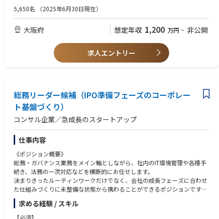
■同社が誇る”One Pool制”とは
の他関連企業、自動車ファイナンス）
- 車開発のバリューチェーンにおける業務 （バリューチェーンにおける
5,650名
（2025年6月30日現在）
同社では他社に無いOne Pool制という組織体制を取っています。従来のコ
全機能対象）
ンサルティングファームでは業界と領域（戦略、業務、ITなど）のマトリ
【担当領域】
例）経営・事業企画、調達、物流、設計・開発、生技、生産計画・管理・
1,200
大阪府
想定年収
非公開
クスにより配属組織が決まる一方で、同社ではその組織を壁の無い文字通
万円
~
戦略策定から改革施策の実行、定着化までをグローバル規模で支援しま
実行（MES）、原価企画・管理、販売、アフターサービス
りOne Poolにすることにより、コンサルタントが幅広い業界と幅広い領域
す。
- サステナビリティ、LCA（Life Cycle Assessment）等、環境対応に関する
の経験を積める構造になっています。
戦略立案
求人エントリー
【ご支援例】
- 品質保証・品質管理業務
■キャリアパス
■戦略策定
- 新興国での生産・販売拠点立上げ
・現在のビジネススキル/ITスキルと経験を分析して、目指すべき姿（目
・新規ビジネスモデル（電動化、MaaS、自動運転、リカーリングビジネ
- ERP等の導入、EPM導入、CRM導入（Dynamics、Salesforce、Oracl
標）とのギャップを捉え、
ス、資源循環等）、モビリティサービス事業、EV関連サービス事業（バッ
e）、PLM・ALM導入・構築、モバイル、ビッグデータ分析、クラウドなど
実現方法やアプローチを個別に話ししながら設定しています。
テリービジネス、チャージャー事業等）
総務リーダー候補（IPO準備フェーズのコーポレー
を活用したIT企画立案業務のご経験
・上記取組により多くの方が、SEからITコンへのキャリアチェンジ、ITコ
・業界再編・価値創造に向けた変革支援
- 自動車金融（販売金融）関連のご経験、コンサルティング経験
ト基盤づくり）
ンから戦略コンへのキャリアチェンジに成功しています。
・SDV（次世代自動車）に関連した戦略策定、開発プロセス改革、車載ソ
- タイヤメーカー関連のご経験、コンサルティング経験
コンサル企業／急成長のスタートアップ
フトウェア開発支援 等
- 自動車業界向けSAPソリューション（IS-AUTO、VMS、Dealer Portal等）
■育成/研修
・DX・AI戦略、海外進出戦略、グローバルPLM・SCM・ERP戦略、事業・
に関する知見・ご経験 等
・ベイカレントの発展のためには、プロフェッショナルな人財を育成して
グループ再編 等
仕事内容
いくことが重要であると考えています。
②事業会社（主に自動車OEM／部品メーカー）において上記業務の経験・
・このため、各階層に応じて体系立てた各種カリキュラム、社内/外部研
《ポジション概要》
■領域・分野別の業務改革/システム改革
知見・知識を保有している方
修会やトレーニングを準備しております。
総務・ガバナンス業務をメイン軸としながら、社内のIT環境管理や各種手
・R&D領域におけるIPD導入・設計開発期間短縮、DX改革、PLM/ALM導
・英語研修や海外ビジネススクール研修など、日本を牽引できるグローバ
続き、法務の一次対応などを横断的にお任せします。
入、工場IoT（Factory Digital Transformation）
③下記のプロジェクト管理経験・知見・知識を保有している方
ルリーダー集団の育成に注力しています。
決まりきったルーティンワークだけでなく、会社の成長フェーズに合わせ
・ディーラーデジタル化（Virtual Sales）、アフターセールス領域におけ
- 大規模システム導入プロジェクトのPMO
た仕組みづくりに未整備な状態から携わることができるポジションです。
る価格設定改革、原価企画の高度化
- グローバルプロジェクト（市場調査、システム導入、業務改善など）
・WP29対応（Cyber Security/Software Update）、品質業務改革（Qualit
- モバイル、ビッグデータ分析、クラウドなどを活用したIT企画立案業務
求める経験 / スキル
《具体的な業務内容》
y Innovation） 等
◆総務、ガバナンス業務
・AIを活用した新規技術検証
【必須】
【望ましいスキル、経験、資格】