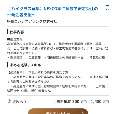
【ハイクラス募集】NEXCO案件多数で安定受注の
～発注者支援～
昭和エンジニアリング株式会社
仕事内容
■担当業務
高速道路株式会社の各事務所内にて、発注者の支援業務（道路・橋梁中
心）として調査・協議・資料作成・施工管理業務等を行います（出向、転
籍ではありません）。
・現場管理 ・品質管理 ・関係機関との協議資料作成 ・積算及び積算
根拠資料作成
求める経験 / スキル
※各事業所ごとに更新・補修・新設・耐震補強工事等、担当内容が異なり
ます。
【必須要件】 下記いずれの条件を満たす方
※※※2025.9～1年近くかけて、本社ビルを大規模改修し、働きやすいオ
・高速道路に関する設計業務のご経験をお持ちの方。 ・高速道路に関
フィス空間になります※※※
する調査のご経験をお持ちの方。
・高速道路に関する施工管理業務のご経験をお持ちの方。 ・土木施工
管理技士（1級、2級）保有の方。
【歓迎要件】 ・技術士・RCCM・コンクリート診断士等の資格をお持ち
の方
800
1,400
複数あり
想定年収
万円
~
万円
求人エントリー