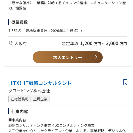
＜職務詳細＞
・新たな領域に・業務に対峙するチャレンジ精神、コミュニケーション能
つながるAIソリューションを構築していきます。さらに、個別案件で得た
・各業界のリーディングカンパニーを中心としたクライアントの経営課
力、協調性
知見を抽象化し、再利用可能なプロダクト資産へ還元することで、顧客ご
【必須要件（MUST）】
題/業務課題に対する分析、及びマネジメント向けレポート作成
との個別最適に閉じない価値創出を目指します。
以下いずれかのご経験をお持ちの方
・解決すべき課題は、事業戦略策定・オペレーション改革・デジタルトラ
【望まれる経験】
●コンサルティングファーム、SIer、IT企業、事業会社などでの業務改
従業員数
ンスフォーメーション等
・事業会社の経営企画、営業企画などの実務経験
AIを「導入する」だけではなく、業務プロセス・意思決定・KPIに組み込
善・システム導入・DX推進経験
・戦略/業務/ITについての専門知識を活かした課題解決や新規サービス企
・事業戦略策定、マーケティング戦略、新サービス企画の経験
7,551名
（連結従業員数（2026年４月時点））
み、現場で使われ続ける仕組みにするポジションです。
●顧客業務のヒアリング、業務整理、要件定義の経験
画/事業戦略の策定支援
・戦略コンサルティングでのコンサルタントとしての実務経験
●AI、データ分析、SaaS、業務システムなどを活用した課題解決経験
・各インダストリーのPMO案件に従事
・総合コンサルティングファーム、SIerにてIT/業務領域の課題解決プロジ
【業務内容】
1,200
3,000
●プロジェクトマネジメントまたはプロジェクト推進の経験
大阪府
想定年収
万円
~
万円
ェクト経験
●顧客業務のヒアリング、業務分析、課題の構造化
●エンジニアやデータサイエンティストと連携した開発・導入プロジェク
【大阪拠点におけるプロジェクト事例】
●AI活用テーマの課題設定、ユースケース設計
トの経験
・銀行：生成AIの全社導入戦略策定および導入検討
求人エントリー
●PoCから本番導入、業務定着までのプロジェクト推進
クライアントの中期経営計画の柱である全社的な生成AI活用推進を支援。
●AIソリューションの要件整理、仕様設計
【歓迎要件（WANT）】
AIネイティブな企業への変革を目指し、生成AIを全社的な業務へ適用させ
●AIエンジニアと連携した実装推進・技術要件への落とし込み
●AI／生成AI／LLMを活用した業務改善・DXプロジェクトの経験
るべく、全社の各事業部門から戦略的な生成AI適用のユースケースを定義
●顧客、Biz、開発チーム間のコミュニケーション設計・合意形成
●RAG、AIエージェント、データ分析基盤などに関する基本的な理解
し各事業部とプロジェクトを推進。
●業務KPIの設計、効果検証、定着支援
●業務システム、SaaS、ERP、CRM、SCMなどの導入・活用支援経験
各事業部ごとのユースケース推進のみにとどまらず、全社横断的なAI導入
【TX】IT戦略コンサルタント
●個別案件で得た知見の抽象化、再利用可能なプロダクトへの還元
●BPR、業務設計、業務標準化に関する経験
基盤の検討など全体マネジメントを実施。
グロービング株式会社
●製造、流通小売、自動車、SCM、通信などの業界知見
【ポジションの特徴】
●プロダクトマネージャー、BizDev、エンジニアとの協働経験
・小売（外食）：店舗配置検討におけるデータ分析モデル構築
在宅勤務可
上場企業
●現年収比150％up等での提示実績あり/スキルに応じたRS（譲渡制限付
●スタートアップや新規事業環境でのプロジェクト推進経験
外資系飲食業界のクライアントにおいて、数か月という短い期間で収益改
株式）付与制度あり
善が見込める店舗配置の再検討を本社より求められていた。
●AIエンジニアやFDEと近い距離で、実装まで踏み込んだコンサルティン
仕事内容
本プロジェクトでは、ビジネスコンサルタントとシステムコンサルタント
グができる
が密に連携し、Pythonを用いたAIモデルの構築、オープンデータの収集・
■事業内容
●顧客の業務変革に深く入り込み、AIの社会実装をリードできる
活用、分析プロセスの自動化などを通じて、収益改善を実現できる勝ち筋
戦略コンサルティング事業×DXコンサルティング事業
●コンサルティング、プロダクトマネジメント、事業開発を横断したキャ
をスピーディーに導出 。
大手企業を中心としたクライアント企業における、事業戦略、デジタル化
リア形成が可能