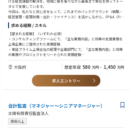
ける経営課題の解決を、地域に根を張りながら最後まで責任を持ってトー
タルで支援しています。
今回は、私たちと同じ志をもって、これまでのバックグラウンド（戦略・
経営管理・経理財務・会計・ファイナンス）を活かしながら、FP&A（Fin
ancial Planning & Analysis）領域のコンサルティング業務を担っていただ
求める経験 / スキル
ける方を募集しています。
【望まれる経験】（いずれか必須）
【主な業務内容】
・コンサルティングファームにて、「主な業務内容」と同等の支援業務を
■資本コスト経営推進支援／管理会計制度設計支援
上場企業にご提供された実務経験
・事業ポートフォリオ・KPIマネジメントの導入／高度化支援
・東証プライム上場会社の経理や企画部門にて、「主な業務内容」と同等
・グループ投資管理方針・プロセスの精微化支援
の業務やプロジェクトをリードされた実務経験
・採算管理体制の構築／高度化支援
【求める資格】（必須ではなく、あれば尚可）
580
1,450
大阪府
想定年収
万円
~
万円
■グループ経営管理方針の策定支援
・MBA
・グループ原価計算方法の統一支援
・簿記2級
・グループ資金／配当方針の統一支援
求人エントリー
■損益構造の分析支援
・新規事業の採算性分析支援
・海外進出収支スキームの構想策定支援
会計監査（マネジャー～シニアマネージャー）
・投資先ベンチャー作成事業計画の分析支援
・既存事業の損益構造／財務課題分析支援
太陽有限責任監査法人
課長以上