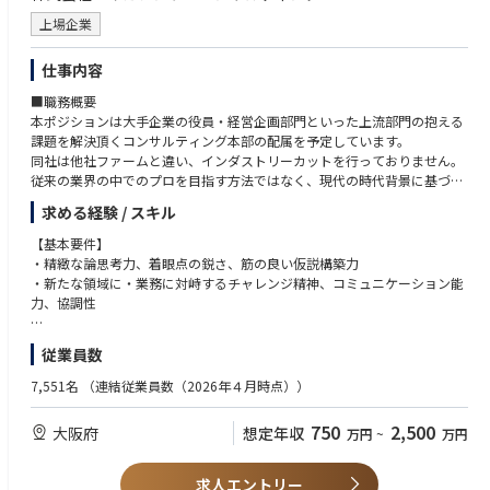
・ベイカレントの発展のためには、プロフェッショナルな人財を育成して
・大手自動車メーカーの品質管理プロセス強化のためのシステム基盤構築
・スタートアップでの事業成長に携わりたい方、アントレプレナーを目指
上場企業
いくことが重要であると考えています。
・大手音響機器メーカーのKPI設計～CRMのグローバル導入
す方
・このため、各階層に応じて体系立てた各種カリキュラム、社内/外部研
・大手エネルギー企業の代理店ポータルのアジャイル開発(構築～導入ま
(将来の事業家・起業家・経営者を目指したい方)
修会やトレーニングを準備しております。
仕事内容
で)
・知的好奇心・知的タフネスがあり、自ら積極的に物事を推進/自己研鑽
・英語研修や海外ビジネススクール研修など、日本を牽引できるグローバ
できる方
■職務概要
ルリーダー集団の育成に注力しています。
・大手自動車OEMのAIモデル及びデータ基盤の導入(構想～実装まで)
本ポジションは大手企業の役員・経営企画部門といった上流部門の抱える
・大手自動車OEMの効率化・高度化を目的としたAIモデル・データ基盤構
課題を解決頂くコンサルティング本部の配属を予定しています。
築の支援
同社は他社ファームと違い、インダストリーカットを行っておりません。
・大手製薬会社の全領域(R＆D、営業、オペレーション)のAI活用構想策定
従来の業界の中でのプロを目指す方法ではなく、現代の時代背景に基づ
き、他業界を知っているからこそ出来るコンサルティングを行うことで他
■プロフェッショナルとしてのキャリアをサポート
求める経験 / スキル
社と差別化を図ってます。他社にはない1pool制による幅広い経験と高い
グロービングでは、社員のスキル/マインド向上のため、下記コンテンツ
年収水準も同社の魅力の1つです。
【基本要件】
を実施しています。
・精緻な論思考力、着眼点の鋭さ、筋の良い仮説構築力
・全社トレーニング：シニアパートナー、各インダストリーメンバーから
＜職務詳細＞
・新たな領域に・業務に対峙するチャレンジ精神、コミュニケーション能
の講義
・各業界のリーディングカンパニーを中心としたクライアントの経営課
力、協調性
・Enjoy Working Session：仕事を楽しむためのコミュニケーションをチー
題/業務課題に対する分析、及びマネジメント向けレポート作成
ムで実施
・解決すべき課題は、事業戦略策定・オペレーション改革・デジタルトラ
【望まれる経験】
・カウンセラーとの1on1
従業員数
ンスフォーメーション等
・事業会社の経営企画、営業企画などの実務経験
・戦略/業務/ITについての専門知識を活かした課題解決や新規サービス企
・事業戦略策定、マーケティング戦略、新サービス企画の経験
7,551名
（連結従業員数（2026年４月時点））
その他リーダーシップ研修や全社ワークショップなど、圧倒的な成長スピ
画/事業戦略の策定支援
・戦略コンサルティングでのコンサルタントとしての実務経験
ードを支える様々な研修プログラムをご用意しております。
・各インダストリーのPMO案件に従事
・総合コンサルティングファーム、SIerにてIT/業務領域の課題解決プロジ
また、コンサルタントとしてのキャリアアップだけでなく、自社ビジネス
750
2,500
大阪府
想定年収
万円
~
万円
ェクト経験
の立ち上げや経営に関わるチャンスも豊富です。
～大阪拠点におけるプロジェクト事例～
多様な成長や活躍の機会が用意されており、個々の希望に応じたキャリア
・銀行：生成AIの全社導入戦略策定および導入検討
求人エントリー
パスを追求できます。