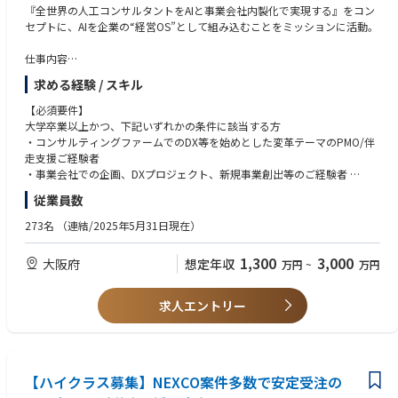
・大手自動車会社の製造領域AI戦略～モデル開発
・自身の変化や成長を楽しめる方（Enjoy working）
『全世界の人工コンサルタントをAIと事業会社内製化で実現する』をコン
・大手自動車会社の経営統合シナジー検討
・知的好奇心・知的タフネスがあり、自発的・積極的に物事を推進／自己
セプトに、AIを企業の“経営OS”として組み込むことをミッションに活動。
・大手自動車会社のグローバル品質におけるDX/AI戦略策定
研鑽できる方（Growth mindset）
・大手自動車会社のR&Dリソースマネジメント戦略策定
・将来の事業家・起業家・経営者を目指したい方（人材輩出）
仕事内容
・大手製薬会社のグローバルDX(変革CxOオフィス)
AIを活用した、クライアントの自走を促す新しい形の実行/オペレーション
・大手電機会社の新規事業創出 他多数
求める経験 / スキル
変革コンサルティング事業
Management Consultingでは、従来の“伴走支援”とは異なり、クライアン
【必須要件】
トの自走を志向したサポートを実施し、価値を創出することを目指しま
大学卒業以上かつ、下記いずれかの条件に該当する方
す。
・コンサルティングファームでのDX等を始めとした変革テーマのPMO/伴
現在コンサルティング業界では“コンサルティング”と銘打ちながらも、ク
走支援ご経験者
ライアントの業務代替や管理業務に終始し、本当に価値がある支援となっ
・事業会社での企画、DXプロジェクト、新規事業創出等のご経験者
ているか・クライアントを依存させていないか疑問に思われるような支援
・日本語がネイティブレベルの方
従業員数
スタイルが増えつつあります。
我々の実行支援は、あくまでクライアントの自走化を目的とし、AIの活用
【求める人物像】
273名
（連結/2025年5月31日現在）
による業務の効率化・高度化や採用支援といった、従来では踏み込まなか
・今よりもう一段スキルアップや達成感を味わいたい方
った領域までの支援による、新しい実行/オペレーション変革コンサルテ
・成長中のファームで新サービス、新組織を拡大していきたい方
1,300
3,000
大阪府
想定年収
万円
~
万円
ィングを実施しています。
・事業やクライアントの業界に愛着や愛情を持っている方
・知的好奇心・知的タフネスがあり、自ら積極的に物事を推進/自己研鑽
チームとしても 「たのしいコンサル 」をキーワードに、働きやすく成長
できる方
求人エントリー
も両立できる仕組みを整えています。
・「PMOや業務代替がやりたかったわけではない/以前ほど自分の成長を
実感できない」
→実行支援＋AI化で、自身が作り上げた仕組みを“アセット”として残す
ことで得られる価値貢 献と、今後必須になる“AIの業務適応”スキル獲得
【ハイクラス募集】NEXCO案件多数で安定受注の
・「純粋にクライアントに向き合いたいのに売上・稼働へのプレッシャー