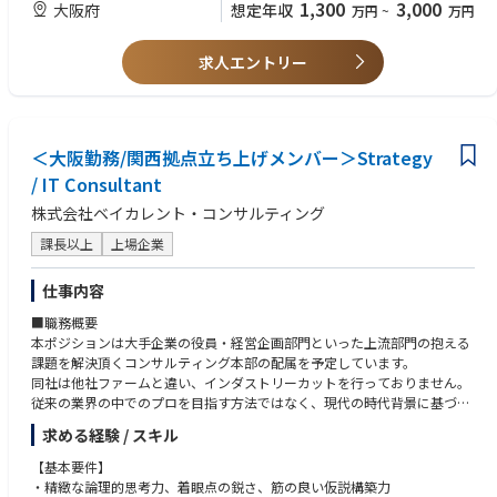
1,300
3,000
大阪府
想定年収
万円
~
万円
●MLOps／LLMOpsを含む、本番運用を前提としたシステム設計
●Pythonを用いたWebアプリケーションまたはAPI開発経験
●社内のFDEやコンサルタントと連携した業務要件の整理・技術要件への
●LLM API（OpenAI, Anthropic, Gemini等）を用いた開発経験
落とし込み
●Prompt Engineering、RAG等の実装経験
求人エントリー
●個別案件で得た知見を抽象化し、再利用可能なプロダクト資産へ還元す
●機械学習、データ分析、数理最適化領域での実務経験
る取り組み
●Git/GitHubを用いたチーム開発経験
【ポジションの特徴】
【歓迎要件（WANT）】
●現年収比150％up等での提示実績あり/スキルに応じたRS（譲渡制限付
＜大阪勤務/関西拠点立ち上げメンバー＞Strategy
●AIエージェント設計・実装経験
株式）付与制度あり
●LangChain / LangGraph 等の利用経験
/ IT Consultant
●アカデミック、元AIスタートアップCTOなど、多様なバックグラウンド
●MLOps／LLMOpsの設計・運用経験
株式会社ベイカレント・コンサルティング
を持つメンバーが在籍
●SaaSまたはBtoBプロダクトの開発経験
●経営に近い距離で、プロダクト方針や事業戦略の意思決定にも関与でき
●業務改善、業務設計、BPRに関する経験
課長以上
上場企業
る
●特定業界に関するドメイン知識（例：製造、流通小売、自動車、SCM、
●将来的にはエンジニアリングに加えて、コンサルティング、事業開発、
通信等）
仕事内容
プロダクトマネジメントなど幅広いキャリアを選択可能
●リモートワークやフレックス制度を活用しながら、最新AI技術のキャッ
〇AIコンサルタント
■職務概要
チアップ・実装に集中できる環境
【求める人物像】
本ポジションは大手企業の役員・経営企画部門といった上流部門の抱える
●生成AIツール（Copilot / Claude Code）自由利用
●AIの社会実装を通じて、日本企業の競争力向上に貢献したい方
課題を解決頂くコンサルティング本部の配属を予定しています。
●データドリブンな業務変革や経営変革に関心がある方
同社は他社ファームと違い、インダストリーカットを行っておりません。
●顧客の現場に入り込み、業務課題を深く理解することに面白さを感じる
従来の業界の中でのプロを目指す方法ではなく、現代の時代背景に基づ
【AIコンサルタント‐PoCで終わらせないAI実装・業務変革支援-】
方
き、他業界を知っているからこそ出来るコンサルティングを行うことで他
顧客の現場に深く入り込み、業務理解・課題設定・AI活用テーマ設計・実
求める経験 / スキル
●技術、業務、ビジネスを横断しながら課題解決を進めたい方
社と差別化を図ってます。他社にはない1pool制による幅広い経験と高い
装推進・本番導入・定着支援までを一気通貫で担うポジションです。
●スタートアップの事業成長に関わりたい方
年収水準も同社の魅力の1つです。
【基本要件】
●将来的に事業責任者、プロダクト責任者、起業家などを目指したい方
・精緻な論理的思考力、着眼点の鋭さ、筋の良い仮説構築力
単なる要件定義やPoC支援に留まらず、実際の業務に定着し、事業成果に
●知的好奇心と知的タフネスがあり、自ら学び、考え、推進できる方