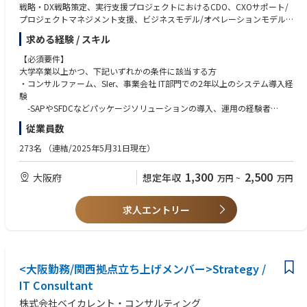
戦略・DX戦略策定、実行支援プロジェクトにおけるCDO、CXOサポート/
●スタートアップの成長フェーズにおいて、事業づくりそのものに関与で
・エネルギー：電力需給における自動予測システムの構築
プロジェクトマネジメント支援、ビジネスモデル/オペレーションモデル/
きる
大手電力会社において、社会インフラとしての影響度が極めて高い電力需
サービスモデルの変革、及び新規事業の立ち上げなどの実行推進支援。
●リモートワークやフレックス制度を活用しながら、柔軟な働き方が可能
求める経験 / スキル
給予測業務に対し制度変更のたびに複数のツールを都度補完的に活用して
いたため、業務の品質と効率性の両面で課題が顕在化していた。
デジタル新規事業の立ち上げ
【必須要件】
これまでの電力業界への豊富な支援実績により蓄積されたナレッジと、企
DXコンサルティング事業で蓄積した経営/ビジネス高度化知見と、Digital
大学卒業以上かつ、下記いずれかの条件に該当する方
画からシステム開発まで一気通貫してご支援できる体制をフルに活用。結
やAI/IoT等の知見を掛け合わせた新規事業/サービスの開発、展開。
・コンサルファーム、SIer、事業会社 IT部門での2年以上のシステム導入経
果、制度変更への対応だけでなく、季節性など不確実性の高い事象にも対
験
応可能な高精度な電力需給の自動予測システムを構築。
■仕事内容
-SAPやSFDCなどパッケージソリューションの導入、運用の経験者
-「単なるシステム導入」のSIではなく、本来実現すべき「経営戦略の実
-システム導入案件のPMOやクライアントの立場として、プロジェクト
従業員数
■同社が誇る”One Pool制”とは
現」をゴールに、経営戦略に紐づいた「定量的な成果を実現する変革テー
推進された方
同社では他社に無いOne Pool制という組織体制を取っています。従来のコ
マ」の具体化・優先順位付けをし、その実現に必要なHowとして「業務改
-特定の業務領域(営業/SCM/会計等)の業務プロセス知見とシステム導入
273名
（連結/2025年5月31日現在）
ンサルティングファームでは業界と領域（戦略、業務、ITなど）のマトリ
革」「人材・組織変革」「デジタルアセット蓄積・活用」を追求。
経験
クスにより配属組織が決まる一方で、同社ではその組織を壁の無い文字通
-コンサルタントとして対クライアント向けの課題設定・要検定義の経験
1,300
2,500
大阪府
想定年収
りOne Poolにすることにより、コンサルタントが幅広い業界と幅広い領域
万円
~
万円
-データ基盤の構想～実装、データを活用したAIの業務適用の構想、BPR、
者
の経験を積める構造になっています。
モデル構築、アプリケーション構築までの一貫した支援。
-エンジニア・サイエンティストとして社内向け・クライアント向けのプ
戦略ファームならではの事業戦略(新規事業進出、大規模構造改革)から、A
ロダクトを開発した経験者
求人エントリー
■キャリアパス
I/Dataを活用した根本的な業務改革案件を中心とした支援。
-デザイナーとして社内外向けデジタルプロダクトのUIUXをデザインし
・現在のビジネススキル/ITスキルと経験を分析して、目指すべき姿（目
データ駆動型経営、組織へのAIの取り組みなど組織設計・風土改革・チェ
た経験者
標）とのギャップを捉え、
ンジマネジメント支援
・日本語がネイティブレベルの方
実現方法やアプローチを個別に話ししながら設定しています。
・上記取組により多くの方が、SEからITコンへのキャリアチェンジ、ITコ
■コンサルティング案件のご紹介（一例）
<大阪勤務/関西拠点立ち上げメンバー>Strategy /
【求める人物像】
ンから戦略コンへのキャリアチェンジに成功しています。
・大手電機メーカーの全社基幹システム導入
・業界に捉われず、社会課題やトレンドを抑えたHot Topicテーマに携わ
IT Consultant
・大手美容機器メーカーの全面的な基幹業務の改革・基幹システムの統合
りたい方
■育成/研修
株式会社ベイカレント・コンサルティング
・大手スポーツ用品メーカーの基幹システム刷新
・志のある方、意義ある仕事を楽しめる方