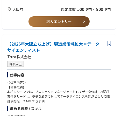
だきます。
500
900
大阪府
想定年収
万円
~
万円
＜案件について>
・設計対象：上下水道施設（管路施設・ポンプ場・処理場・排水設備な
ど）
求人エントリー
・案件内容：新設設計・老朽化施設の改修設計・耐震設計・長寿命化対策
など
・案件エリア：関西を中心に全国
・出張：打ち合わせ・現地確認等で出張が必要な場合でも月1回程度
【2026年大阪立ち上げ】製造業領域拡大＊データ
＜具体的な仕事内容＞
サイエンティスト
・上下水道施設（菅路施設・ポンプ場・処理場・排水設備など）の新設・
Trust株式会社
改修設計
・上下水道施設の計画・設計、構造計算、耐限掲載、性能照査
課長以上
・設計図・各種計算書・検討資料・報告書の作成
・官公庁との打ち合わせや協力会社との調整
仕事内容
・現地確認（出張は月1回程度、基本は日帰り）
外注任せにせず、自社で設計に深く携われる点が大きな特徴です
＜仕事内容＞
【職務概要】
■キャリアパス
本ポジションでは、プロジェクトマネージャーとしてデータ分析・AI活用
・入社時：上下水道の基礎案件を主担当として担っていただきます。
案件をリードし、多様な顧客に対してデータサイエンスを起点とした価値
・中期：道路・橋梁などの経験を応用し、複数案件をリード
提供を担っていただきます。
又、マネジメント業務についても担っていただきます。
ジュニア〜ミドルクラスのデータサイエンティストとチームを組みなが
・将来：資格取得（RCCM／技術士など）→資格手当で収入UP
求める経験 / スキル
ら、分析戦略の設計・提案から、モデル構築、実装、運用設計（MLOps）
までを一貫して主導。さらに、実務を通じて得た知見や技術資産を基に、
＜必須要件＞