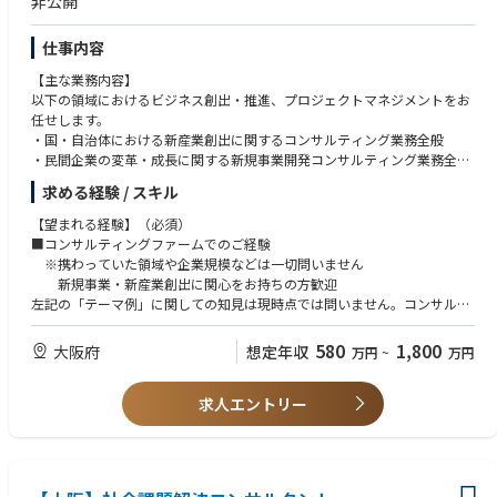
非公開
【求める人材像】
◆サステナビリティ戦略立案/業務・システム構築アドバイザリー
以下の能力を有する方
－サステナビリティ経営に関する長期ビジョン・目標立案
仕事内容
・コミュニケーション能力
－中長期目線の競争優位性に資するマテリアリティ分析
・プレゼンテーション能力
【主な業務内容】
－人権デューデリジェンス対応支援
・論理的思考力
以下の領域におけるビジネス創出・推進、プロジェクトマネジメントをお
－サステナビリティデータ収集に関する業務プロセス構想策定（内部統
・ビジネス文書（コンサルティング提案書や報告書を想定）作成能力
任せします。
制や保証準備対応含む）
・国・自治体における新産業創出に関するコンサルティング業務全般
－サステナビリティデータ収集に関するシステム構想策定
・民間企業の変革・成長に関する新規事業開発コンサルティング業務全般
・産学連携等プロジェクトを推進する大学・パートナー企業を対象とした
【DTCとの違い】
求める経験 / スキル
産学連携・スタートアップアドバイザー 等
DTCのサービスと一部重複することはありますが、元々監査法人内にあっ
【望まれる経験】（必須）
たアドバイザリー部門であり、サステナビリティ・非財務情報に関する
主には以下のようなテーマの業務を予定しています（必ずしも全ての業務
■コンサルティングファームでのご経験
「開示」「制度対応」「業務・システム方針策定」といった領域を強みと
を独力で実行する必要はなく、必要に応じて他のマネジャー・スタッフの
※携わっていた領域や企業規模などは一切問いません
しています。
サポートを受けながら業務を遂行して頂きます）。
新規事業・新産業創出に関心をお持ちの方歓迎
1）国・自治体における新産業創出施策立案・実行
左記の「テーマ例」に関しての知見は現時点では問いません。コンサルテ
【当部署の特徴】
2）民間企業における事業計画・中期経営計画策定
ィングファームで培った、課題解決能力やロジカルシンキング、アウトプ
①関西エリアにおける 経済社会の変革 に全力で貢献しています。
3）スタートアップのビジネスモデル策定・各種伴走支援
ットのスキルがあれば十分にキャッチアップが可能です。左記のテーマ例
（関西経済の活性化・社会課題の解決が最大のミッション）
580
1,800
大阪府
想定年収
万円
~
万円
4)産学連携等プロジェクトの促進支援
に関心があり、この領域での専門性を高めていきたいという志向をお持ち
②クライアント（行政及び企業）が適切にリスクテイクし、的確に経営課
5）M&A、ベンチャー投資
の方を歓迎します。
題に対応するための各種サービスを提供しています。
6）グローバル展開支援
求人エントリー
③各ビジネスサービスとデジタル技術 を融合させることにより、経済社会
7）その他ビジネスプロデュース全般
【望まれる経験】（推奨）
の変革を加速させています。
・新規事業開発、オープンイノベーション等プロジェクトの経験
・国・自治体案件における調査、検討業務案件の経験
・関西における自治体、民間企業との人脈