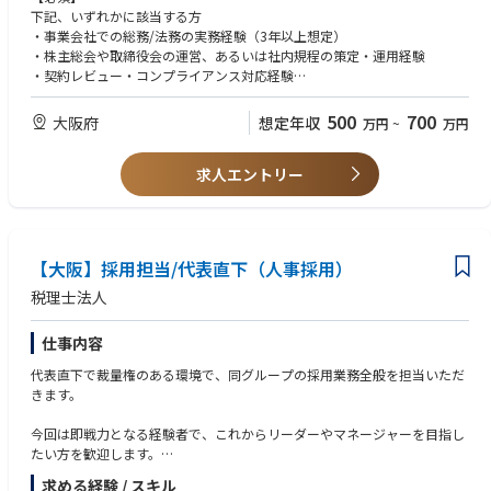
・株主総会、取締役会、経営会議等の重要会議体の企画・運営・議事録作
下記、いずれかに該当する方
・製造業のクライアントにおいて、クライアント責任者から信任を受け、
成
■設計開発、生産、調達、販売、物流、経理、経営管理といったバリュー
・事業会社での総務/法務の実務経験（3年以上想定）
プロジェクトマネジャーとしてプロジェクト提案/デリバリーを行った経
・IPO審査を見据えた社内規程、稟議制度、文書管理体制の整備・運用
チェーン全体を高度化する業務改革、それを支える基幹システム（SAP、
・株主総会や取締役会の運営、あるいは社内規程の策定・運用経験
験
・全社ガバナンス強化施策および内部統制（J-SOX対応等）の企画・推進
Oracle等）構築支援
・契約レビュー・コンプライアンス対応経験
・製造業クライアントのアカウントマネジャーとして、クライアントのマ
・全社リスクマネジメント体制の構築・運用
※上記の経験を通して、部門横断でのプロジェクトを推進、
ネジメントレベルとの強いリレーションシップを築いた経験
・オフィス・ファシリティ管理、および全国拠点の運営支援
【具体的なプロジェクト】
経営層とのコミュニケーションもスムーズな方を想定しています。
・論理的思考能力、自分の考えを伝えるコミュニケーション能力、会議の
500
700
大阪府
想定年収
万円
~
万円
・各種ベンダー・購買・契約管理プロセスの整備・最適化
・モビリティサービス事業戦略構築・実行支援
ファシリテーション能力
・SDV（次世代自動車）を見据えた開発プロセスおよび関連業務プロセス
【歓迎】
・ビジネスレベルの英語力
お持ちの経験や強みに合わせて、下記の業務についても柔軟に対応してい
改革
求人エントリー
・IPO準備企業、または上場企業での総務・ガバナンス実務経験
・海外赴任経験
ただきたいと考えています。
・EVを軸とした事業革新モデル構築・実行支援
・SaaS／IT企業、または急成長スタートアップでのバックオフィス経験
・MBA
・自動運転実装における実証・事業化支援
・内部統制（J-SOX）の構築・対応、またはセキュリティ認証（ISMS等）
◆契約・リーガル対応
・新モビリティ技術適合に向けた法制度化支援
の運用経験
各部門からの一次相談対応（初期契約チェック）、外部弁護士との連携、
・業界再編・価値創造に向けた変革支援
・各種SaaSやITツールの管理、PC等のファシリティ・資産管理の経験
【大阪】採用担当/代表直下（人事採用）
商業登記手続きなど
・サイバーセキュリティ＆ソフトウェアアップデートに関するWP29対応
・法務の一次対応（契約チェックなど）や弁護士との連携経験
・コネクティッドカーのCyber Security対応
税理士法人
◆IT環境・セキュリティ管理
・IoTも活用した工場DX（Factory Digital Transformation）
社内SaaS・ITツールの管理、PCなどの資産管理、入退社に伴うIT環境の準
・自動車販売のDX支援、ディーラーデジタル化
仕事内容
備、外部ITベンダーとの連携など
・AIを活用した新規技術検証
・カーボンニュートラルに向けたLCAデジタルプラットフォームの構築
代表直下で裁量権のある環境で、同グループの採用業務全般を担当いただ
※ポジションの魅力※
きます。
IPO準備や組織拡大中のフェーズに合わせた最適なコーポレート組織づく
・グローバルサプライチェーン計画業務改善
りをサポートできる裁量の大きいポジションです。
・R&D領域におけるIPD導入・設計開発期間短縮、業務改革、品質業務改
今回は即戦力となる経験者で、これからリーダーやマネージャーを目指し
地域創生・行政DXという社会性の高い事業領域において、やりがいをもっ
革（Quality Innovation）
たい方を歓迎します。
てチャレンジできることでしょう。
・サービスパーツ(補修部品)価格管理業務の高度化
求める経験 / スキル
・原価企画/管理高度化