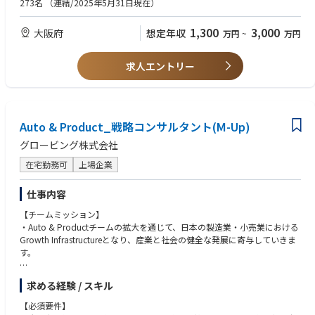
273名
（連結/2025年5月31日現在）
・CFOアジェンダにおけるInsightの発信
・財務会計/管理会計領域のERP/BI導入のプロジェクトに関わってこられ
・動的平衡マネジメントの開発（オファリング化~PJでの実践~将来の海外
た皆様
1,300
3,000
大阪府
想定年収
万円
~
万円
輸出）
・経営管理・FP＆A領域のデータ分析/AI活用のプロジェクトに関わってこ
られた皆様
Globe-ingでは、それぞれの職位において”ランクを超えた自発的な動
・公認会計士資格をお持ちの皆様、事業会社の財務経理部門での実務経験
求人エントリー
き”が積極的に評価されるが、基本的には、D/SMupは複数案件同時並行で
をお持ちの皆様
のセリングやデリバリ、M以下は一つのPJに100%アサインでのデリバリが
中心的な動き方となる。また、今後はPJにおける生成AI等のテクノロジー
【歓迎/WANT】
の活用も重要な要素となる。
・外資系戦略コンサルティングファームでのトップパフォーマー
Auto & Product_戦略コンサルタント(M-Up)
・会計領域のグローバルプロジェクト経験者
【Director／Senior Manager】
グロービング株式会社
・セリング：Pupと連携し、新たなオファリングの開発、新規クライアン
【求める人物像】
トの開拓、既存クライアント内での継続・拡大や横展開の提案を行う
・AI＆データ駆動型経営の社会実装に本気でチャレンジしたい方
在宅勤務可
上場企業
・デリバリ：多くの場合、複数のクライアントやPJを同時に持ち、
・FP領域にとどまらず、事業戦略やDXなど連携する領域に関心を持ってい
・チーミング：Partnerに向けて、自身のチーム組成（クライアントとメン
る方
仕事内容
バー）を行う
・一緒にFPチームを立ち上げ、成長していく意欲をお持ちの方
・その他：リーダシップロールとして、Globe-ingの経営における一定の
【チームミッション】
・チームワーカーであり、GLBの他チームとのコラボを楽しみながら取り
役割を担う（入社時～入社後要相談）
・Auto & Productチームの拡大を通じて、日本の製造業・小売業における
組める方
Growth Infrastructureとなり、産業と社会の健全な発展に寄与していきま
・クライアント愛に溢れ、クライアントのために全力投球する方
【Manager】
す。
・Finance Performanceという新しいファンクション・チームの立上げや
･基本的に一つのPJに100%アサインとなり、D/SMupやPJチームメンバー
拡大に興味がある方
と連携しながら、現場でのクライアントのカウンターパートとしてPJの推
【仕事内容】
・自身の変化や成長を楽しめる方（Enjoy working）
求める経験 / スキル
進や主要成果物の作成を担う
・Auto&Product領域におけるCXO伴走者、産業のGrowth Infrastructure
・知的好奇心・知的タフネスがあり、自発的・積極的に物事を推進／自己
・状況に応じ、提案活動に参加する
としての経営戦略／事業戦略コンサルティング全般
研鑽できる方（Growth mindset）
【必須要件】