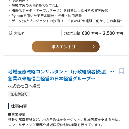
受験費用や講習費用は全額会社負担で、合格後は資格手当も支給されま
同社独自の技術パッケージや自社プロダクトの創出にも関わっていただき
・機械学習の実務経験が5年以上
す。
ます。
・構造化データ（テーブルデータ）を対象とした分析の実務経験
資格を取得すれば、担当できる業務の幅が広がり、年収UPも可能。
幅広い業種・領域に触れながら、分析×ビジネスを結ぶ上流工程から現場
・Pythonを用いたモデル開発・評価・運用経験
実装までを横断的に担えるポジションです。
・データ分析プロジェクトの技術リードまたはPM経験、何かしらの業務
■組織構成
を推進したご経験。
・大阪本社勤務、20～60代まで幅広く在籍
【プロジェクト体制】
・日本語による高度な業務遂行能力（日本語能力試験N1相当）
600
2,500
・一人あたり平均5件/年を担当
大阪府
想定年収
万円
~
万円
2名～6名程度でチーミング
・ベテランが若手に直接ノウハウを伝えます
＜歓迎要件＞
【具体的な業務内容】
求人エントリー
・PythonやRを用いた一連のデータサイエンス業務の高度な実践経験
■入社したら
・データ分析・AIプロジェクトにおける技術リードおよびプロジェクトマ
・Snowflake、Databricks、BigQueryなどのモダンなデータ基盤の利用経
まずは官公庁案件の打ち合わせや基本計画から担当。
ネジメント
験
経験を活かせる工程もあり、設計・提案に専念できる環境です
・テーブルデータを中心とした機械学習モデルの設計・構築・評価の全体
・MLOpsの設計・構築・運用経験（MLflow, CI/CD, モデル監視など）
統括
・社内メンバーへの技術的指導・レビュー・育成の経験
■設計の進め方
地域医療戦略コンサルタント（行政経験者歓迎）～
・Pythonを用いたデータ処理、特徴量エンジニアリング、評価設計の高度
・応用数学・情報科学・計量経済学などの修士課程修了
企画から竣工設計まで一買して関わり、自分の判断が成果に反映されま
化・標準化
創業以来無借金経営の日本経営グループ～
・技術文書の読解・基本的なビジネス英語でのコミュニケーション力
す。
・本番運用を見据えたMLOps設計、モデルの継続的改善と運用支援
これまでにシールドトンネル、河川構造物、耐震補強などの実績もありま
株式会社日本経営
・AIコンサルタントや顧客と連携した、分析方針の策定・技術提案・要件
＜求める人物像＞
す。
定義
・分析やモデル開発を通じて、事業や現場に直接的なインパクトを生み出
在宅勤務可
・ジュニア・ミドル層のデータサイエンティストへの技術的支援・コード
したい方
■キャリア環境
レビュー・育成
・課題設定からモデル設計、実装・運用までを自走して完遂できる推進力
30～50代の中堅・ベテランが活躍。発注者対応や若手育成を担いながら、
仕事内容
・社内外で再利用可能な分析パターン・技術資産・プロダクトの企画・設
のある方
スキルを磨き次のキャリアへ。
計・蓄積
・チームメンバーと積極的に協働しながら、技術的なリーダーシップを発
■事業概要
揮できる方
行政や都道府県など、地方自治体をターゲットに地域医療を支えるために
【直近の案件例】
【プロジェクト事例】
・実務から得た知見を体系化し、再現性のある仕組みやプロダクトとして
コンサルティング業務や地域医療体制の構築を行っています。
・公共下水道事業計画変更業務（東大阪市／R6年度）
・市場分析モデルの開発・運用支援