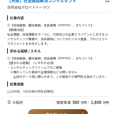
【大阪】社会課題解決コンサルタント
・大学・民間企業での新技術の社会実装に向けた産学連携等プロジェクト
の経験
合同会社デロイトトーマツ
【求める資格】（推奨）
仕事内容
以下資格をお持ちの方は歓迎。
・MBA
①【地域振興、観光振興、官民連携（PPPPFI）、まちづくり】
・博士課程
【業務内容】
・中小企業診断士
社会課題、地域課題をテーマに、行政及び大企業クライアントに対するコ
ンサルティング業務や、当該領域についてのビジネス推進、プロジェクト
【語学】
マネジメントをお任せします。
・日本語…ビジネスレベル(日本語能力検定1級相当)以上が必須要件
求める経験 / スキル
・英語…ビジネスレベルの方歓迎
主には以下のようなテーマの業務を予定しています（必ずしも全ての業務
を独力で実行する必要はなく、必要に応じて他のマネジャー・スタッフの
①【地域振興、観光振興、官民連携（PPPPFI）、まちづくり】
【求める人材像】
サポートを受けながら業務を遂行して頂きます）。
【望まれる経験】（いずれか必須）
以下の能力を有する方
・コンサルティングファームでのご経験
・コミュニケーション能力
■テーマ例
※携わっていた領域や企業規模などは問いません
・プレゼンテーション能力
・観光戦略/地域創生戦略の策定支援、DMO組成支援
上記のテーマ例に関心があり、この領域での専門性を高めていきたい
・問題解決・論理的思考力
・観光地経営等を通じた地域マネジメント体制の構築支援
という志向をお持ちの方を歓迎します。
従業員数
・ビジネス文書（Excel・Power Point等を用いたコンサルティング提案書
・スマートシティ、スーパーシティ構想策定支援
・行政機関（中央省庁、地方自治体等）での、政策の企画立案、官民連携
や報告書を想定）作成能力
・ベンチャーエコシステム構築支援・スタートアップ支援
プロジェクト等のマネジメント等の経験
12,000名
（2026年05月末日現在）
・困難な状況であっても、最後までやり抜くコミット力
・地域活性化支援（例：プロスポーツチームとの連携、コンパクトシテ
・事業会社における経営企画・事業開発プロジェクトのマネジメント又は
・学び続ける力（コンサルティング業界では、入社後も継続的に業界知
ィ、eスポーツ・メタバース活用、ふるさと納税支援）
それに準ずる経験
580
1,800
大阪府
想定年収
見・各種スキル等を学習し続ける必要があります）
万円
~
万円
・インフラ再構築支援（都市公園のリニューアル、庁舎建て替え、上下水
・投資銀行・メガバンク・地方銀行等でのプロジェクトマネジメント又は
道の広域化、PPP/PFI検討）
それに準ずる経験
・コンソーシアム・地域協議会等のマネジメント支援
・海外（現地法人）において、事業開発や経営企画、経営管理のマネジメ