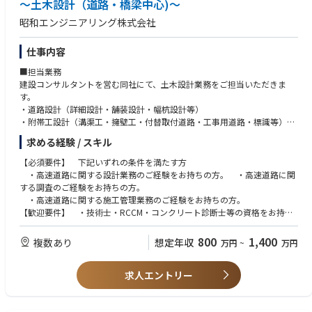
～土木設計（道路・橋梁中心)～
がノイズ…」
昭和エンジニアリング株式会社
→営業とコンサル機能を分離したチーミングにより、プロジェクトにフ
ォーカス
・「今の待遇に満足しているが、このままでいいか不安・身動きが取れな
仕事内容
い…」
■担当業務
→待遇を維持/向上させつつ、AI・変革ノウハウを身に着け、今後の強み
建設コンサルタントを営む同社にて、土木設計業務をご担当いただきま
を獲得
す。
・道路設計（詳細設計・舗装設計・幅杭設計等）
・附帯工設計（溝渠工・擁壁工・付替取付道路・工事用道路・標識等）
・橋梁設計（新設・補修・改良・耐震補強）
求める経験 / スキル
・連絡等施設設計（交差点・ＪＣＴ・ＩＣ・ＳＡ・ＰＡ・ＢＳ等）
またそれに付随する発注者との打ち合わせ・現地踏査等。
【必須要件】 下記いずれの条件を満たす方
主に道路・橋梁の設計業務がメインとなります。
・高速道路に関する設計業務のご経験をお持ちの方。 ・高速道路に関
※Auto-CADを使用します。
する調査のご経験をお持ちの方。
※※※2025.9～1年近くかけて、本社ビルを大規模改修し、働きやすいオ
・高速道路に関する施工管理業務のご経験をお持ちの方。
フィス空間になります※※※
【歓迎要件】 ・技術士・RCCM・コンクリート診断士等の資格をお持ち
の方 ・土木施工管理技士（1級、2級）保有の方。
800
1,400
複数あり
想定年収
万円
~
万円
求人エントリー