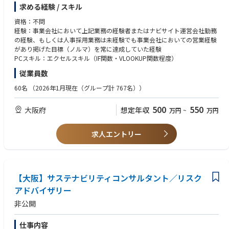
・学校訪問、ゼミ訪問
求める経験 / スキル
・面接調整
・1次面接官
資格：不問
・ナビサイト・スカウトサービス業者対応
経験：事業会社において上記業務の経験者またはナビサイト運営会社勤務
■中途採用業務
の経験、もしくは人事採用業務は未経験でも事業会社においての営業経験
・エージェント、広告代理店対応
があり掲げた目標（ノルマ）を常に達成していた経験
・面接調整
PCスキル：エクセルスキル（IF関数・VLOOKUP関数程度）
・1次面接官
従業員数
60名
（2026年1月現在（グループ計 767名））
500
550
大阪府
想定年収
万円
~
万円
求人エントリー
【大阪】サステナビリティコンサルタント／リスク
アドバイザリー
非公開
仕事内容