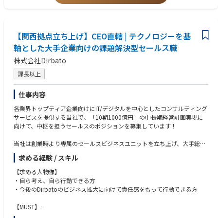
額補助
・医療経営士の資格取得
・通勤交通費・出張・研修旅費などの各種手当、住宅・育児サポートも充
・利害関係者間での調整力&交渉力のご経験
・医療提供体制に関するデータ分析、現状把握
実
・プレゼンテーションスキル・ファシリテーションスキル
・地域医療構想の実行支援資料
・病床再編のシミュレーション等の作成
【関西拠点立ち上げ】CEO直轄 | テクノロジーを基
・医療機関・自治体
軸とした大手企業向けの課題解決型セールス職
・都道府県との協議や打合せ
株式会社Dirbato
・医療計画・再編計画などのストーリー設計と文書化
・住民説明や議会説明に向けた検討資料の作成支援
課長以上
・社内外の専門家との連携
・チームマネジメント（経験に応じて）
仕事内容
各業界トップティア企業向けにIT/デジタルを中心としたコンサルティング
サービスを提供する当社で、「10期1000億円」の中長期経営計画実現に
向けて、中枢を担うセールスのポジションを募集しています！
当社は創業時より専属のセールスビジネスユニットを立ち上げ、大手総合
コンサルファームのトップセールス4名を中心に営業戦略立案～実行まで
求める経験 / スキル
を実行することで、急成長する当社事業を牽引してきました。関西支社立
ち上げのフェーズにおいて、当事業における収益の最大化、スピード感を
【求める人物像】
持ち成長を図るべく、新たに参画いただけるメンバーを募集しています。
・自ら考え、自ら行動できる方
・今後のDirbatoのビジネス拡大に向けて責任感をもって行動できる方
CEO直轄体制で経営に近い立場で業務に携わっていただくこととなります
が、参画頂くメンバーには戦略立案～実行までフルプロセスをサポート致
【MUST】
します。業界未経験のメンバーも活躍しているので、特に創業期の当社で
・四年制大学・大学院卒業(文系・理系問わず)