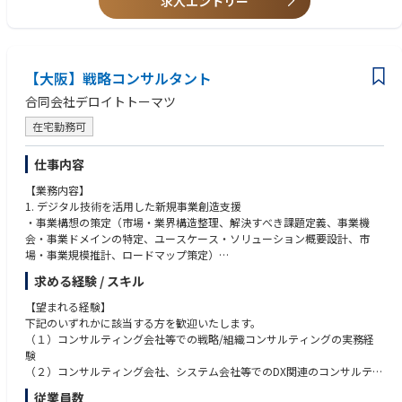
求人エントリー
・統合型リゾート（IR）への参入にあたっての事業性検証・ビジネスモデ
ント又はそれに準ずる経験
ル構築支援
・不動産会社・ディベロッパー・ゼネコンなどでの開発経験
・不動産証券化を通じた地域振興事例の創出 など
【望まれる経験】（推奨）
【大阪】戦略コンサルタント
・観光振興/地方創生の知見
②【気候変動・エネルギー関連】
・官民連携によるまちづくりの知見
合同会社デロイトトーマツ
【業務内容】
・スマートシティに関する実務経験、知見
気候変動・カーボンニュートラル、サーキュラーエコノミー、生物多様性
・統合型リゾート（IR）に関する知見、人脈
在宅勤務可
等のグリーントランスフォーメーション領域をテーマに、行政、大企業、
・MBA、中小企業診断士、技術士
大学法人等へのクライアントに対するコンサルティング業務や、当該領域
・データアナリティクスの実務経験
仕事内容
についてのビジネス推進、プロジェクトマネジメントをお任せします。
・電力・ガス・鉄道などインフラ業界の知見
【業務内容】
主には以下のようなテーマの業務を予定しています（必ずしも全ての業務
1. デジタル技術を活用した新規事業創造支援
②【気候変動・エネルギー関連】
を独力で実行する必要はなく、必要に応じて他のマネジャー・スタッフの
・事業構想の策定（市場・業界構造整理、解決すべき課題定義、事業機
【望まれる経験】（必須）
サポートを受けながら業務を遂行して頂きます）。
会・事業ドメインの特定、ユースケース・ソリューション概要設計、市
■コンサルティングファームでのご経験
場・事業規模推計、ロードマップ策定）
※携わっていた領域や企業規模などは一切問いません
■テーマ例
・事業戦略及び収支計画の策定
地域の課題（アジェンダ）解決に関心をお持ちの方歓迎
求める経験 / スキル
◇気候変動・エネルギーを軸としたイノベーション推進アドバイザリー
・PoC（実証実刑）の設計・企画・計画書の作成、PoCの実行支援 など
上記の「テーマ例」に関しての知見は現時点では問いません。コンサルテ
・脱炭素/エネルギー技術研究開発マネジメントコンサルティング
ィングファームで培った、課題解決能力やロジカルシンキング、アウトプ
【望まれる経験】
・脱炭素/エネルギー技術シーズの事業化コンサルティング
2. 企業・自治体のデジタル戦略策定支援
ットのスキルがあれば十分にキャッチアップが可能です。上記のテーマ例
下記のいずれかに該当する方を歓迎いたします。
・再エネ/省エネ/畜エネ、スマートコミュニティ、エネルギーインフラに
・国内外の市場調査、DX動向/事例の整理・分析、DX化の成功要因の特定
に関心があり、この領域での専門性を高めていきたいという志向をお持ち
（１）コンサルティング会社等での戦略/組織コンサルティングの実務経
関する調査コンサルティング
・DX化領域・課題の特定、あるべきDXの方向性（ビジョン）
の方を歓迎します。
験
・水素・アンモニア等のクリーンエネルギーに係る戦略策定
・戦略の構想策定
（２）コンサルティング会社、システム会社等でのDX関連のコンサルティ
・ベンチャー・地域課題エコシステムに係る戦略策定
・デジタル技術を活用したビジネスモデル・バリューチェーンの設計
【望まれる経験】（推奨）
ングの実務経験
従業員数
◇気候変動・エネルギー対策の導入・実施に係るアドバイザリー
・脱炭素、グリーントランスフォーメーションに関する知見