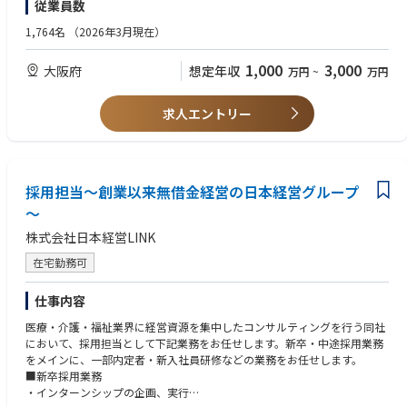
従業員数
共に成長をしたい、キャリアを形成したい、新たなチャレンジをされたい
・営業実務経験5年以上
という方のご応募、お待ちしております。
・現職以前において、一定以上の成果を上げられた方
1,764名
（2026年3月現在）
【こんな仕事をしていただきます】
【WANT】
1,000
3,000
大阪府
想定年収
万円
~
万円
・大手クライアントへのアプローチ、課題ヒアリングを基に、テクノロジ
・IT業界経験
ー／デジタルを基軸とした最適な解決策を立案・提示していただきます。
・配下のマネジメント経験
・クライアントの価値向上に繋がる実行フェーズまでのご提案をしていた
・大手企業をクライアントとする法人営業経験
求人エントリー
だき、真の課題解決に関わることができます。
・課題解決はコンサルタントが実施しますが、収益を始めとしたクライア
ントに対する責任者を担っていただきます。
【得られる経験／スキル】
採用担当～創業以来無借金経営の日本経営グループ
・単なる営業の経験ではなく、コンサルティングの営業を通してどこの業
～
界、どんな商材にも通ずる市場価値の高いスキルを身に付けることができ
株式会社日本経営LINK
ます。
・圧倒的な裁量権をもとに、大企業にはないスピード感で成長することが
在宅勤務可
できます。
仕事内容
【中長期のキャリアパス】
・次世代の会社を担う営業統括責任者
医療・介護・福祉業界に経営資源を集中したコンサルティングを行う同社
・新規事業立上げ責任者
において、採用担当として下記業務をお任せします。新卒・中途採用業務
・グループ会社CxO
をメインに、一部内定者・新入社員研修などの業務をお任せします。
■新卒採用業務
・インターンシップの企画、実行