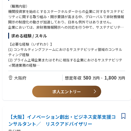
（職務内容）
機関投資家を始めとするステークホルダーからの企業に対するサステナビ
リティに関する取り組み・開示要請が高まる中、グローバルで非財務情報
開示の制度化の動きが加速しており、日本も例外ではありません。
企業においては、非財務情報開示への対応を行う中で、サステナビリティ
に関する情報収集等の業務プロセスやシステム対応などが必要となってき
求める経験 / スキル
ており、コンサルティングへの期待値も高まっています。
【必要な経験（いずれか）】
関西リスクアドバイザリーでは、ALL Deloitteのネットワークやノウハウを
(1) コンサルティングファームにおけるサステナビリティ領域のコンサル
活用し、様々な専門家と連携しながら、関西エリアのグローバル企業を中
ティング経験
心にサステナビリティ領域のアドバイザリーサービスを提供しています。
(2) プライム上場企業またはそれに相当する企業におけるサステナビリテ
サステナビリティ情報開示に関する法規制への対応はもとより、サステナ
ィ関連業務の経験
ビリティに関するグループ戦略やポリシーの策定、これらを支える業務・
システム構築など、企業のコーポレート機能としての取り組みを支援する
【望まれる経験】
580
1,800
大阪府
想定年収
万円
~
万円
ことにより、企業のサステナビリティ経営の高度化に貢献していきます。
・上記のプロジェクト例に関連する業務経験または同等の専門知識をお持
ちの方
【プロジェクト例】
求人エントリー
◆サステナビリティ情報開示対応アドバイザリー
【求める資格】
－欧州CSRD開示対応
・特にありません
－ISSB/SSBJサステナビリティ開示対応
－TCFD開示対応
【語学】
【大阪】イノベーション創出・ビジネス変革支援コ
－TNFD開示対応
・必須ではありませんが、ビジネスレベルの英語力をお持ちの方を歓迎し
－ESG評価機関の評価向上支援
ンサルタント／ リスクアドバイザリー
ます
－温室効果ガス排出量に関する実績算定・目標設定の高度化支援