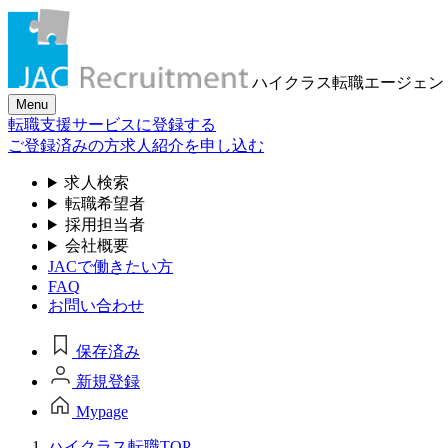
ハイクラス転職
エージェン
Menu
転職支援サービスに登録する
ご登録済みの方
求人紹介を申し込む
求人検索
転職希望者
採用担当者
会社概要
JACで働きたい方
FAQ
お問い合わせ
保存済み
新規登録
Mypage
ハイクラス転職TOP