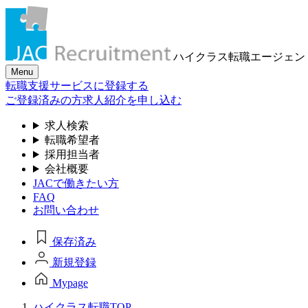
ハイクラス転職
エージェン
Menu
転職支援サービスに登録する
ご登録済みの方
求人紹介を申し込む
求人検索
転職希望者
採用担当者
会社概要
JACで働きたい方
FAQ
お問い合わせ
保存済み
新規登録
Mypage
ハイクラス転職TOP