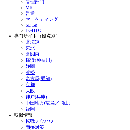
管理部門
MR
営業
マーケティング
SDGs
LGBTQ+
専門サイト（拠点別）
北海道
東北
北関東
横浜(神奈川)
静岡
浜松
名古屋(愛知)
京都
大阪
神戸(兵庫)
中国地方(広島／岡山)
福岡
転職情報
転職ノウハウ
面接対策