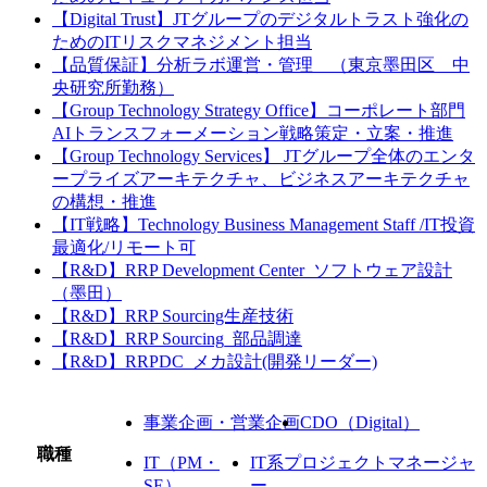
【Digital Trust】JTグループのデジタルトラスト強化の
ためのITリスクマネジメント担当
【品質保証】分析ラボ運営・管理 （東京墨田区 中
央研究所勤務）
【Group Technology Strategy Office】コーポレート部門
AIトランスフォーメーション戦略策定・立案・推進
【Group Technology Services】 JTグループ全体のエンタ
ープライズアーキテクチャ、ビジネスアーキテクチャ
の構想・推進
【IT戦略】Technology Business Management Staff /IT投資
最適化/リモート可
【R&D】RRP Development Center_ソフトウェア設計
（墨田）
【R&D】RRP Sourcing生産技術
【R&D】RRP Sourcing_部品調達
【R&D】RRPDC_メカ設計(開発リーダー)
事業企画・営業企画
CDO（Digital）
職種
IT（PM・
IT系プロジェクトマネージャ
SE）
ー