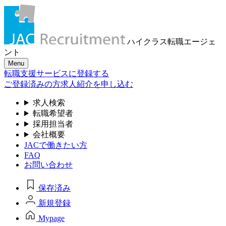
ハイクラス転職
エージェ
ント
Menu
転職支援サービスに登録する
ご登録済みの方
求人紹介を申し込む
求人検索
転職希望者
採用担当者
会社概要
JACで働きたい方
FAQ
お問い合わせ
保存済み
新規登録
Mypage