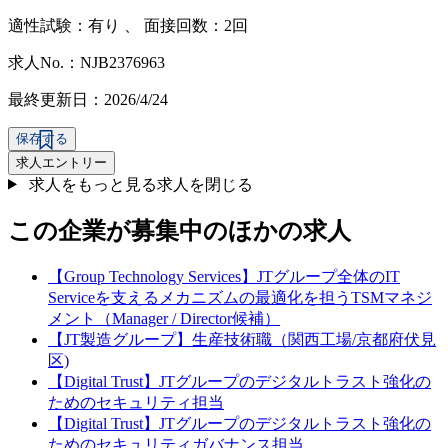
適性試験：
有り
、
面接回数：2回
求人No.：NJB2376963
最終更新日：2026/4/24
保存する
求人エントリー
求人をもっと見る
求人を閉じる
この企業が募集中のほかの求人
【Group Technology Services】JTグループ全体のIT
Serviceを支えるメカニズムの最適化を担うTSMマネジ
メント（Manager / Director候補）
【JT製造グループ】生産技術職（関西工場/京都府伏見
区)
【Digital Trust】JTグループのデジタルトラスト強化の
ためのセキュリティ担当
【Digital Trust】JTグループのデジタルトラスト強化の
ためのセキュリティガバナンス担当