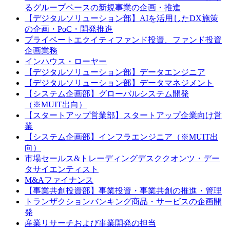
るグループベースの新規事業の企画・推進
【デジタルソリューション部】AIを活用したDX施策
の企画・PoC・開発推進
プライベートエクイティファンド投資、ファンド投資
企画業務
インハウス・ローヤー
【デジタルソリューション部】データエンジニア
【デジタルソリューション部】データマネジメント
【システム企画部】グローバルシステム開発
（※MUIT出向）
【スタートアップ営業部】スタートアップ企業向け営
業
【システム企画部】インフラエンジニア（※MUIT出
向）
市場セールス&トレーディングデスククオンツ・デー
タサイエンティスト
M&Aファイナンス
【事業共創投資部】事業投資・事業共創の推進・管理
トランザクションバンキング商品・サービスの企画開
発
産業リサーチおよび事業開発の担当