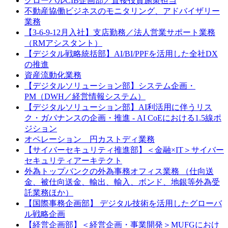
グローバルCIB企画部／直接投資施策担当
不動産協働ビジネスのモニタリング、アドバイザリー
業務
【3-6-9-12月入社】支店勤務／法人営業サポート業務
（RMアシスタント）
【デジタル戦略統括部】AI/BI/PPFを活用した全社DX
の推進
資産流動化業務
【デジタルソリューション部】システム企画・
PM（DWH／経営情報システム）
【デジタルソリューション部】AI利活用に伴うリス
ク・ガバナンスの企画・推進 - AI CoEにおける1.5線ポ
ジション
オペレーション 円カストディ業務
【サイバーセキュリティ推進部】＜金融×IT＞サイバー
セキュリティアーキテクト
外為トップバンクの外為事務オフィス業務 （仕向送
金、被仕向送金、輸出、輸入、ボンド、地銀等外為受
託業務ほか）
【国際事務企画部】 デジタル技術を活用したグローバ
ル戦略企画
【経営企画部】＜経営企画・事業開発＞MUFGにおけ