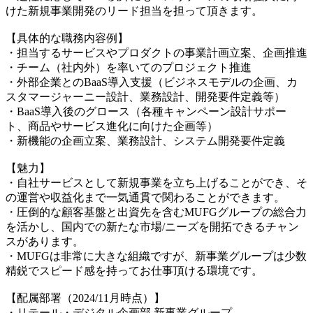
けた新規事業開発のリード担当を担って頂きます。
【具体的な職務内容例】
・担当するサービスやプロダクトの事業計画立案、企画推進
・チーム（社内外）を率いてのプロジェクト推進
・外部企業とのBaaS導入支援（ビジネスモデルの企画、カ
スタマージャーニー設計、業務設計、開発要件定義等）
・BaaS導入後のグロース（各種キャンペーン設計サポー
ト、商品やサービス進化に向けた企画等）
・新機能の企画立案、業務設計、システム開発要件定義
【魅力】
・自社サービスとして新規事業を立ち上げることができ、そ
の運営や収益化まで一気通貫で関わることができます。
・圧倒的な顧客基盤と出資先を含むMUFGグループの総合力
を活かし、国内での新たな市場/ニーズを開拓できるチャン
スがあります。
・MUFGは非常に大きな組織ですが、新事業グループは少数
精鋭でスピード感を持ってお仕事頂ける環境です。
【配属部署（2024/11月時点）】
・リテール・デジタル企画部 新事業グループ