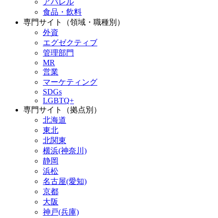
アパレル
食品・飲料
専門サイト（領域・職種別）
外資
エグゼクティブ
管理部門
MR
営業
マーケティング
SDGs
LGBTQ+
専門サイト（拠点別）
北海道
東北
北関東
横浜(神奈川)
静岡
浜松
名古屋(愛知)
京都
大阪
神戸(兵庫)