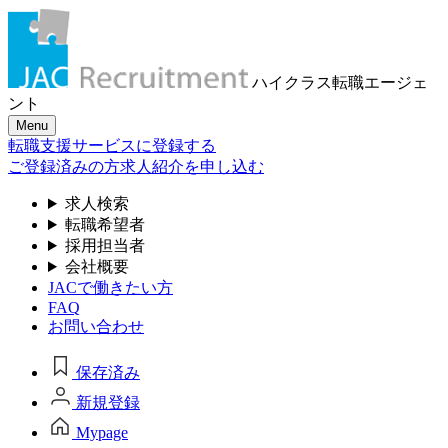
ハイクラス転職
エージェ
ント
Menu
転職支援サービスに登録する
ご登録済みの方
求人紹介を申し込む
求人検索
転職希望者
採用担当者
会社概要
JACで働きたい方
FAQ
お問い合わせ
保存済み
新規登録
Mypage