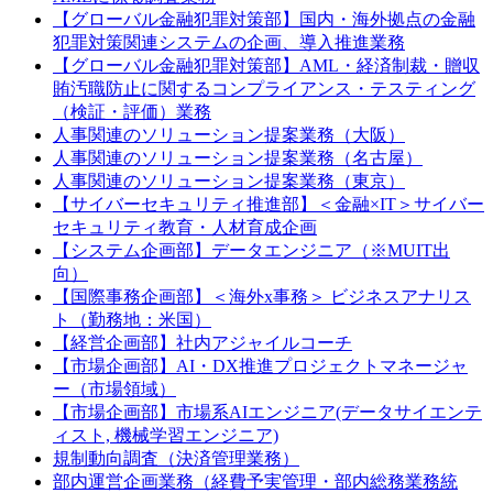
【グローバル金融犯罪対策部】国内・海外拠点の金融
犯罪対策関連システムの企画、導入推進業務
【グローバル金融犯罪対策部】AML・経済制裁・贈収
賄汚職防止に関するコンプライアンス・テスティング
（検証・評価）業務
人事関連のソリューション提案業務（大阪）
人事関連のソリューション提案業務（名古屋）
人事関連のソリューション提案業務（東京）
【サイバーセキュリティ推進部】＜金融×IT＞サイバー
セキュリティ教育・人材育成企画
【システム企画部】データエンジニア（※MUIT出
向）
【国際事務企画部】＜海外x事務＞ ビジネスアナリス
ト（勤務地：米国）
【経営企画部】社内アジャイルコーチ
【市場企画部】AI・DX推進プロジェクトマネージャ
ー（市場領域）
【市場企画部】市場系AIエンジニア(データサイエンテ
ィスト, 機械学習エンジニア)
規制動向調査（決済管理業務）
部内運営企画業務（経費予実管理・部内総務業務統