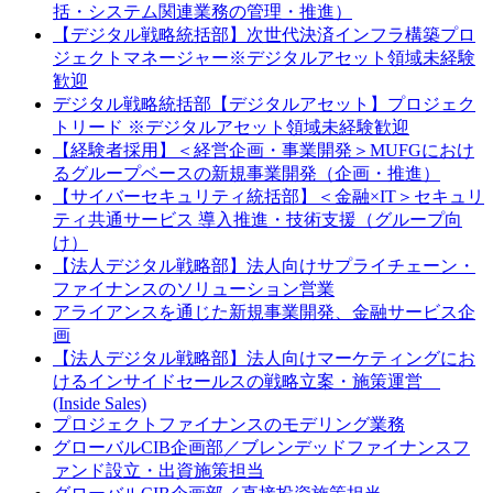
括・システム関連業務の管理・推進）
【デジタル戦略統括部】次世代決済インフラ構築プロ
ジェクトマネージャー※デジタルアセット領域未経験
歓迎
デジタル戦略統括部【デジタルアセット】プロジェク
トリード ※デジタルアセット領域未経験歓迎
【経験者採用】＜経営企画・事業開発＞MUFGにおけ
るグループベースの新規事業開発（企画・推進）
【サイバーセキュリティ統括部】＜金融×IT＞セキュリ
ティ共通サービス 導入推進・技術支援（グループ向
け）
【法人デジタル戦略部】法人向けサプライチェーン・
ファイナンスのソリューション営業
アライアンスを通じた新規事業開発、金融サービス企
画
【法人デジタル戦略部】法人向けマーケティングにお
けるインサイドセールスの戦略立案・施策運営
(Inside Sales)
プロジェクトファイナンスのモデリング業務
グローバルCIB企画部／ブレンデッドファイナンスフ
ァンド設立・出資施策担当