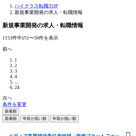
ハイクラス転職TOP
新規事業開発の求人・転職情報
新規事業開発の求人・転職情報
1153
件
中の
1
〜
50
件を表示
前へ
1
2
3
4
...
24
次へ
条件を変更
新着順
新着順
年収が高い順
年収が低い順
メディア事業統括責任者候補／医療プラットフォー