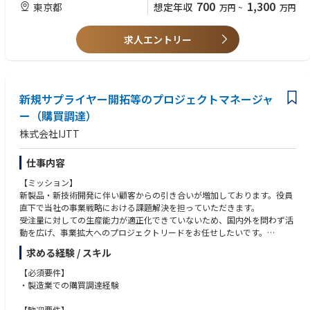
700
1,300
東京都
想定年収
万円
~
万円
●データや事実に基づき、運用改善を回し続けられる方
【会社紹介】
●分析だけで終わらず、実運用や仕組みに落とし込める方
あらゆるエネルギー問題から解放された地球を創る。
●不確実性の高い環境でも仮説検証を高速に回せる方
求人エントリー
JERA Cross は、日本最大級の発電事業者である JERA の 100 % 子会社と
●社内外と連携しながら価値創出までやり切れる方
して 2024 年 6 月に誕生しました。私たちはエネルギー×デジタル×課題
解決を横断する専門家集団として、お客さまの脱炭素化を 24 時間 365 日
支え、ビジネス成長と地球環境の両立を実現します。
新規サプライヤー開拓等のプロジェクトマネージャ
◆創業のストーリー
ー（購買調達）
JERA Cross が生まれた背景には、「2050 年ゼロエミッション」という JE
株式会社IJTT
RA の大胆な挑戦があります。火力発電のリーディングカンパニーである
がゆえに、脱炭素への道のりは険しい——だからこそ、戦略策定と技術実
装を一気通貫で担う専門チームが必要でした。
仕事内容
【ミッション】
2014–2019 東京電力と中部電力が JV を設立し、燃料調達と火力発電で国
新製品・新技術開発に伴い顧客からの引き合いが増加しております。役員
内シェア 30 % を確立。
直下で当社の事業戦略における課題解決を担っていただきます。
2020–2023 AI・半導体需要による電力需要急増と再エネ供給逼迫という
受注量に対しての生産能力が適正化できていないため、国内外を問わず活
「2030 年再エネ導入の崖」が顕在化。
動を広げ、事業拡大へのプロジェクトリードをお任せしたいです。
2024.6 企業の GX 加速を伴走するため、JERA Cross 設立。「脱炭素＝コ
スト」という常識を、「脱炭素＝価値」に変える旗印を掲げました。 必要
求める経験 / スキル
【詳細】
だったチームは想像を超え、今では技術実装だけでなくお客様の戦略パー
・新規サプライヤー探索の強化
トナーとなり、難題の解決に共創・貢献しています。
【必須要件】
・外注先生産立ち上げ管理
・製造業での購買調達経験
・海外工場における購買 等
◆Values◆
Value｜やりきるまで進化する。進化するまでやりきる。
【歓迎要件】