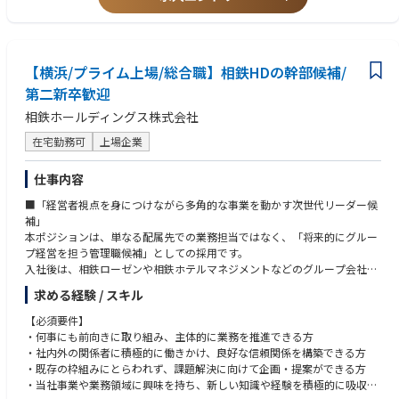
支える◆ソリューションを自ら設計、提案できる
・病院の経営改革を通じて、持続可能な医療の未来を作りたい方
◆データドリブンな経営体制をゼロから構築し、組織のスケールを実現で
・数字と仮説を軸に、変化を楽しみながら改善を続けられる方
きる
・執行役員や取締役と対等に議論し、自ら課題解決したい方
◆自ら設計した事業モデルを、実際の成果につなげられる手触り感のある
ポジション
【横浜/プライム上場/総合職】相鉄HDの幹部候補/
第二新卒歓迎
相鉄ホールディングス株式会社
在宅勤務可
上場企業
仕事内容
■「経営者視点を身につけながら多角的な事業を動かす次世代リーダー候
補」
本ポジションは、単なる配属先での業務担当ではなく、「将来的にグルー
プ経営を担う管理職候補」としての採用です。
入社後は、相鉄ローゼンや相鉄ホテルマネジメントなどのグループ会社へ
在籍出向し、店舗運営や事業運営を通じて、顧客接点や事業の収益構造を
求める経験 / スキル
現場から理解していただきます。
その後は、経営企画、人事、経理などのコーポレート部門や、各事業会社
【必須要件】
における事業戦略立案、新規事業開発、DX推進など、より経営に近いポジ
・何事にも前向きに取り組み、主体的に業務を推進できる方
ションへキャリアを広げていただきます。
・社内外の関係者に積極的に働きかけ、良好な信頼関係を構築できる方
・既存の枠組みにとらわれず、課題解決に向けて企画・提案ができる方
■具体的な業務
・当社事業や業務領域に興味を持ち、新しい知識や経験を積極的に吸収で
・スーバー、ホテル、オフィスビル、商業施設等の運営・開発