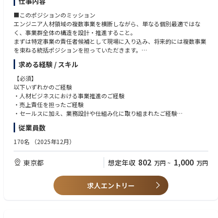
仕事内容
案件規模や難易度に応じて担当業務を徐々にステップアップしていただき
●キャリアステップイメージ
ます。
コーポレートIT部門のメンバーとして、以下のようなキャリアパスが想定
■このポジションのミッション
将来的には、ご自身の担当企業を持ち、営業・支援プロジェクトの
されます。
エンジニア人材領域の複数事業を横断しながら、単なる個別最適ではな
全体統括・クライアントの採用課題解決をリードするポジションをお任せ
く、事業群全体の構造を設計・推進すること。
します。
1業務改革PMO
まずは特定事業の責任者候補として現場に入り込み、将来的には複数事業
社内の様々な部門と協業し、業務改革における課題発見から効果創出ま
を束ねる統括ポジションを担っていただきます。
■事業やポジションの魅力
で、プロジェクトを遂行していただきます。
「一事業を伸ばす」ではなく、“事業の組み合わせ方そのものを設計す
「エンジニアのプロ」としての圧倒的な説得力
求める経験 / スキル
業務改革PMOとして、業務コンサルタント、プロダクトオーナー、スクラ
る”役割です。
自社にSREやセキュリティの専門家を抱えるスリーシェイクだからこそ、
ムマスターの支援や改善活動、サービス運用設計などの様々な役割を果た
【必須】
現場のエンジニアと同じ目線で課題を捉えることができます。
すことになります。また、ベンダコントロールも多く担うことになりま
【具体的な業務内容】
以下いずれかのご経験
他社の採用支援にはない「技術への深い理解」を武器に、
す。
■初期（〜6ヶ月）
・人材ビジネスにおける事業推進のご経験
経営層やCTOと対等に渡り合える市場価値の高いキャリアが築けます。
いずれかの領域において、事業責任者候補として推進いただきます。
・売上責任を担ったご経験
2.マネジメント・エキスパート
・HRBP / RPO領域の立ち上げおよびスケール
・セールスに加え、業務設計や仕組み化に取り組まれたご経験
事業・サービスを自ら創る醍醐味
将来的には、マネジメントまたはエキスパートの2つの方向性のキャリア
・フリーランスエージェント事業の生産性改善、オペレーション再設計
・顧客折衝からデリバリーまで一貫して関与されたご経験
完成されたパッケージを売る仕事ではありません。
パスが想定されます。
従業員数
・エンタープライズ企業に対するアカウント戦略の構築・推進
インタビューにもある通り、代表や事業部長に直接提言し、
マネジメントのキャリアパスでは、チーム全体のマネジメントや人材育成
【歓迎】
170名
（2025年12月）
必要であれば新しい支援の形を自ら生み出せる裁量があります。
に加えて、経営層への戦略提言など、より広い視点での活躍も期待してい
プレイヤーとして現場に入り込み、課題特定〜改善実行まで一気通貫で担
・エンジニア領域（SRE、クラウド等）に関する知見
ます。
っていただきます。
・エンタープライズ企業向け営業のご経験
「ファミリー」のような、挑戦を称えるカルチャー
802
1,000
エキスパートのキャリアパスにおいては、広く深い技術力と多様な経験
東京都
想定年収
万円
~
万円
・プラットフォーム事業の立ち上げまたはグロースに関するご経験
Relanceチームは、互いにリスペクトを持ち、成果だけでなくプロセスや
で、組織のプロジェクトを牽引していただきます。
■中期（6ヶ月〜）
「介在価値」を大切にする組織です。
・複数事業間の連携強化（クロスセル設計・LTV最大化）
【こんな人が活躍しています！】
求人エントリー
事業部長を筆頭に、忖度なしに高め合い、全員で喜びを分かち合う文化が
●職場環境
・セールス / CA / コンサルタント組織の設計・マネジメント
・プレイヤーとしてやり切る実行力と、構造を設計する視点を併せ持つ方
根付いています。
残業時間 ：月平均20-30時間/繁忙期40時間
・KPIマネジメントおよびデータ基盤の整備
・短期成果と中長期の仕組み化を両立できる方
出張：有
・AI活用による業務効率化・生産性改善
・不確実な状況でも意思決定し、前に進められる方
転勤可能性：有