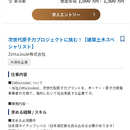
1,000
1,500
東京都
想定年収
万円
~
万円
【ポジションの魅力】
・エンタープライズ顧客（大手広告主・広告代理店）への営業経験
・事業を創る経験ができる ：既存の「点」の営業を「面」に変える組織設
・営業組織のマネジメント経験（3年以上）
計から携われます。「何を売るか」だけでなく「どう組織として勝つか」
・市場分析や顧客分析に基づいた営業戦略の立案・実行経験
求人エントリー
を描ける環境です。
・複数プロダクトを横断できる ：1,900万DLの体調管理アプリから700施
【歓迎条件】
設以上に導入された院内サイネージまで、多様なメディアアセットを活か
＜スキル＞
した提案設計が可能です。
・デジタルマーケティング・アドテクノロジーに関する深い知識
・成長フェーズ ：既にユーザー基盤・認知は確立されており、営業体制の
次世代原子力プロジェクトに挑む！【建築土木スペ
・プロダクトマネジメントの経験
強化により今後さらなる成長余地がある拡張フェーズです。
・データ分析に基づく商材企画・プライシング設計の知見
シャリスト】
ZettaJoule株式会社
＜経験＞
・ヘルスケア・医療領域での営業または事業開発経験
外資系企業
・複数事業・プロダクトを横断した営業組織の立ち上げ経験
・純広告・タイアップ・アライアンスなど多様な広告商材の販売経験
仕事内容
・SaaS/広告/HRTech等の無形商材営業経験
・営業企画・事業企画経験
■ZettaJouleについて
・当社ZettaJouleは、次世代型原子力プラントを、オーナー・原子力発電
【求める人物像】
事業者の立場で、海外において社会実装する企業です。
メドレーにおけるOur Essentialsの多くを理解し体現できる方。
■業務内容
特に以下の項目:
・この度、海外においてプロジェクトを推進する上で、建築・土木関連プ
求める経験 / スキル
・信頼を獲得する ：広告主との信頼関係を構築し、長期的なパートナーシ
ロジェクト遂行業務を担当していただける、
ップを育む。社内の各プロダクトチームからも信頼され、組織横断の協力
建築土木エンジニアリングバックグラウンドを持った方の採用・募集を積
■求める必須要件
体制を築ける。
極的に実施することといたしました。
日本語ネイティブレベル（日本語文献を読み込める必要があります）
・誰よりも詳しく ：担当する複数プロダクト（Lalune、頭痛ーる、お天
具体的には、当社が、国内外のメーカー、エンジニア会社等と協力して上