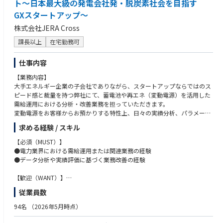
ト～日本最大級の発電会社発・脱炭素社会を目指す
証・プロトタイプ推進など、多様な選択肢の中から最適解を設計し、事業
GXスタートアップ～
を成立させる力を磨けます。将来的には事業責任者として事業を率いるキ
ャリアも可能です。
株式会社JERA Cross
課長以上
在宅勤務可
仕事内容
【業務内容】
大手エネルギー企業の子会社でありながら、スタートアップならではのス
ピード感と裁量を持つ弊社にて、蓄電池や再エネ（変動電源）を活用した
需給運用における分析・改善業務を担っていただきます。
変動電源をお客様からお預かりする特性上、日々の実績分析、パラメータ
最適化、レポーティング（マンスリーレポート等）を通じて、運用の高度
求める経験 / スキル
化・収益最大化を実現することが本ポジションのミッションです。
具体的には、需給調整市場・容量市場を含む市場環境や制度動向を踏まえ
【必須（MUST）】
ながら、
●電力業界における需給運用または関連業務の経験
●データ分析や実績評価に基づく業務改善の経験
●蓄電池・再エネの運用実績データの分析
●入札・制御パラメータの改善・チューニング
【歓迎（WANT）】
●分析結果を踏まえた運用改善提案およびプロダクトへのフィードバック
●需給調整市場、容量市場における運用または分析経験
従業員数
●蓄電池や再エネの運用データ分析、最適化経験
などを担当いただきます。
●Excel等を用いたデータ分析スキル
94名
（2026年5月時点）
単なる分析に留まらず、分析結果を運用やプロダクトに反映し、当社のプ
ロダクト進化に直結させていく役割を担っていただきます。
【求める人物像】