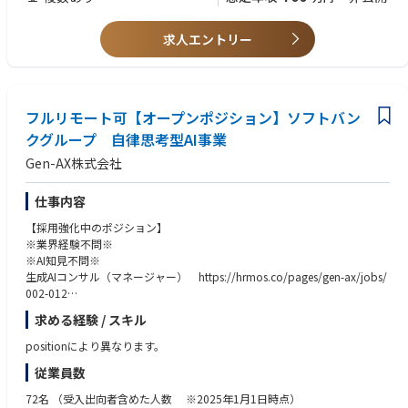
【歓迎スキル】
・料金の設計や分析運用に関わる経験
プロダクトマーケティングマネージャーの役割は特に、FAQ SaaS 「Helpf
・何らかのプログラミング言語のコーディング経験
求人エントリー
eel」に関わっていただきます。エンジニアリングに関わるプロダクトマネ
・ナレッジ管理に用いられるサードパーティー製品の知識（Wordpress, Z
ージャーと連携しながら、以下のような役割や業務に関わっていただきま
enDesk, SharePoint等）
す。
【歓迎職種】
＜主な役割＞
フルリモート可【オープンポジション】ソフトバン
SE
・Helpfeelに関わる新規機能・製品の立ち上げ
ITコンサルタント
クグループ 自律思考型AI事業
・プロダクトやサービスに関わる横断性の高い業務
PdM（プロダクトマネージャー）
Gen-AX株式会社
・大きな売上達成や戦略推進に関わるが、いずれの事業部にも分類するの
PMM（プロダクトマーケティングマネージャー）
が難しい業務
プリセールスやセールスエンジニア
テクニカルサポートやサポートエンジニア
仕事内容
＜具体的な業務例＞
Webエンジニア
【採用強化中のポジション】
・研究開発中のプロダクトの顧客説明/デモ提供/サポート
カスタマーサクセス
※業界経験不問※
・大手顧客に特化した特別サポートの提供
※AI知見不問※
・新製品を販売・提供するための事業部に向けたデリバリー活動
【求める人物像】
生成AIコンサル（マネージャー） https://hrmos.co/pages/gen-ax/jobs/
・プライシングルールの設計
・Helpfeelのビジョンやバリューに共感する方
002-012
・機能アップデートの発信
・チームメンバーや他部署のメンバーと協業できるコミュニケーション能
生成AIコンサル（スタッフ） https://hrmos.co/pages/gen-ax/jobs/002-
力がある方
求める経験 / スキル
011
・スピード感を持ち、会社の変化を楽しめる方
positionにより異なります。
・常にアウトカムを意識して業務に臨める方
■募集背景
従業員数
現在コンサル組織5名
社員インタビュー記事もあるのでぜひご覧ください。
取引先の大手クライアント30社超え、外部委託サービスを利用しながら進
https://note.helpfeel.com/n/ndef80ca47829
72名
（受入出向者含めた人数 ※2025年1月1日時点）
めているので、一緒にクライアントの課題解決をしていただける方を採用