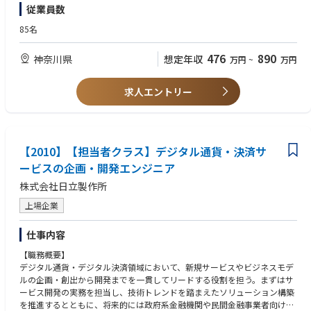
きる方
従業員数
・新規事業の立ち上げ
・経理や人事や財務等、バックオフィス業務
【歓迎要件】
85名
・ DX.ICT 業務関連
・新規事業の立ち上げや事業開発に携わった経験
・法人・個人問わず営業経験
476
890
神奈川県
想定年収
万円
~
万円
■将来的なキャリアパス
・人事・総務・経理など管理部門での業務経験
・グループ会社の経営幹部
・店舗運営や組織マネジメントの経験
・事業責任者
・DX推進やICT関連業務の経験
求人エントリー
・持株会社の経営企画・事業戦略担当
・PR、広報、マーケティング業務の経験
・相鉄グループ全体の経営を担うリーダー
・業界・職種を問わず、多様なバックグラウンドを活かして新たなチャレ
としての活躍を期待しています。
ンジをしたい方
【2010】【担当者クラス】デジタル通貨・決済サ
異業種・異業界出身のメンバーも多数活躍しています。これまでの経験を
活かしながら、新たな領域へ挑戦したい方を歓迎します。経験以上に、前
ービスの企画・開発エンジニア
向きな姿勢や周囲を巻き込む力、課題解決に向けた企画力を重視した採用
株式会社日立製作所
を行っています。
上場企業
仕事内容
【職務概要】
デジタル通貨・デジタル決済領域において、新規サービスやビジネスモデ
ルの企画・創出から開発までを一貫してリードする役割を担う。まずはサ
ービス開発の実務を担当し、技術トレンドを踏まえたソリューション構築
を推進するとともに、将来的には政府系金融機関や民間金融事業者向けの