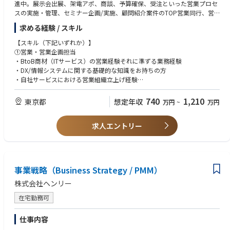
進中。展示会出展、架電アポ、商談、予算確保、受注といった営業プロセ
https://www.jera.co.jp/news/information/20241129_2071
スの実施・管理、セミナー企画/実施、顧問紹介案件のTOP営業同行、営
業プロセスに合わせたCRM/SFAの要求定義など、営業活動全般をハンズオ
ヤマトホールディングス様
求める経験 / スキル
ンで実行する役割を担って頂きます。
EV・蓄電池を含む自社リソースを統合管理するエネマネ体制を構築。
【スキル（下記いずれか）】
https://www.jera.co.jp/news/information/20250108_2103
・プロダクトディレクション・システム開発担当
①営業・営業企画担当
グループ会社であるファンリードと生成AIを活用した新規プロダクトの事
・BtoB商材（ITサービス）の営業経験それに準ずる業務経験
～パートナーエコシステム～
業立上げのためのプロダクトの機能企画、デザインディレクション、シス
・DX/情報システムに関する基礎的な知識をお持ちの方
ウエスト HD と太陽光 PPA、Power X と蓄電池を共同推進するなど、スタ
テム開発管理等を中心に活動しています。
・自社サービスにおける営業組織立上げ経験
ートアップから地域企業まで多彩なプレイヤーと連携し、脱炭素社会の実
・営業プロセスの設計/管理をしていた経験・新規事業立上を主体的に実
装を加速しています。
施した経験がある方
740
1,210
東京都
想定年収
万円
~
万円
②プロダクトディレクション・システム開発担当
求人エントリー
・SaaSプロダクトの要求整理、予算、開発部隊（内製/ベンダー何れでも
可）の事業運営経験をしている事
・システム開発PM経験3年程度（5～10億円規模のPJを想定）
【コンピテンシー】
事業戦略（Business Strategy / PMM）
・担当領域に縛られず、プロジェクトを推進するオーナーシップが取れる
事
株式会社ヘンリー
・他部門、グループ会社、協力会社とのコミュニケーションを円滑に進行
在宅勤務可
できる事
仕事内容