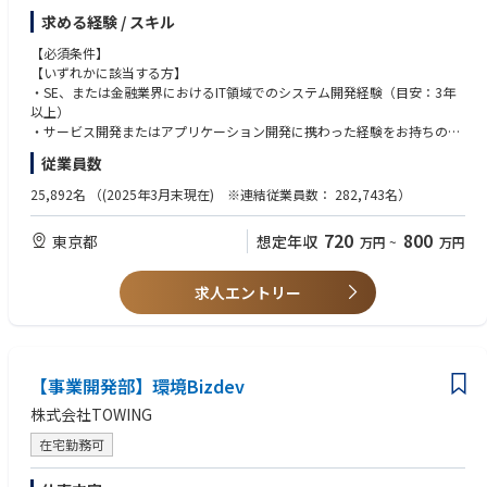
新規ビジネス創出をリードすることを期待する。
求める経験 / スキル
【職務詳細】
【必須条件】
・デジタル通貨・デジタル決済に関する新規ソリューション・サービスの
【いずれかに該当する方】
要件定義、業務設計、アプリケーション開発を担当する。先端技術（ブロ
・SE、または金融業界におけるIT領域でのシステム開発経験（目安：3年
ックチェーン、Web3、クラウド等）と既存技術を組み合わせたサービス
以上）
開発の実務経験を積む。
・サービス開発またはアプリケーション開発に携わった経験をお持ちの方
・政府系金融機関や民間金融事業者向けのシステム開発プロジェクトにお
・デジタル決済・デジタル通貨、または先端技術（ブロックチェーン、We
従業員数
いて、業務要件の整理からアプリケーション設計・開発までを推進する。
b3等）に関心をお持ちの方
・将来的には、市場動向の分析やビジネスシードの発掘を通じて、競争力
25,892名
（(2025年3月末現在) ※連結従業員数： 282,743名）
のあるサービスの創出や提案活動にも携わることを期待する。また、プロ
【歓迎条件】
ジェクトチームや組織を牽引するマネージャーとして、事業拡大に貢献す
・クラウド開発、OSS開発、API基盤開発などの経験、およびこれらに関
720
800
東京都
想定年収
万円
~
万円
ることを目指す。
する資格保有
・銀行業務・資金移動業者におけるシステム構築の経験
【ポジションの魅力・やりがい・キャリアパス】
・銀行業務・資金移動業者に対するコンサルティング経験（IT領域）
求人エントリー
・デジタル通貨・デジタル決済という、金融業界の最先端領域でサービス
開発に携わることができます。業界をリードする新しい技術やビジネスモ
【求める人物像】※期待行動・コンピテンシー等
デルに触れながら、実践的なスキルを身につけることが可能です。
【全職種共通（日立グループ コア・コンピテンシー）】
・先進的な技術やソリューションに携わることで、幅広い技術・人財に触
・People Champion（一人ひとりを活かす）：
れることができ、自身の成長を加速させる環境が整っています。
【事業開発部】環境Bizdev
多様な人財を活かすために、お互いを信頼しパフォーマンスを最大限に
・自身の特性に応じて、ITアーキテクト、アプリケーションスペシャリス
発揮できる安心安全な職場(インクルーシブな職場)をつくり、積極的な発
株式会社TOWING
トといったスペシャリストへの成長が期待でき、将来的にはマネージャー
言と成長を支援する。
として組織を牽引するキャリアパスも描けます。
・Customer & Society Focus（顧客・社会起点で考える）：
在宅勤務可
社会を起点に課題を捉え、常に誠実に行動することを忘れずに、社内外
【働く環境】
の関係者と協創で成果に責任を持って社会に貢献する。