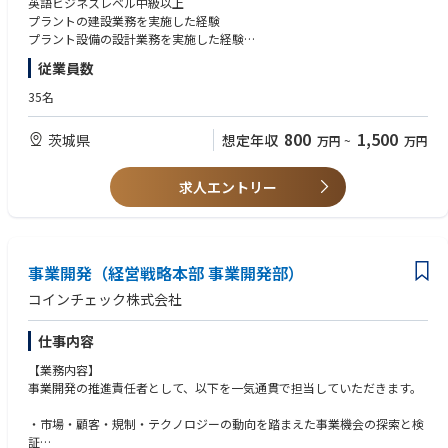
英語ビジネスレベル中級以上
気.com、医療事典、melmo、アットリンクビジョン）のユーザー特性・
記のような事業を推進していくにあたり、事業およびプロジェクトを統括
プラントの建設業務を実施した経験
メディア価値・市場について深い知識を持ち、顧客に対して的確な情報提
する業務（主に以下のような業務）に従事していただく人材を募集いたし
プラント設備の設計業務を実施した経験
供ができる。
ます。
・成果を出す ：強い当事者意識で売上目標達成に向け自ら行動し続ける。
従業員数
採用にあたっては、ご本人の適性やご経験、ご希望等に応じて、適切なポ
■歓迎要件
商材の見直しや新規スキームの構築など、現状に満足せず収益拡大に向け
ジションをご提案・ご相談させていただきます。
英語ビジネスレベル上級
35名
た施策を推進できる。
・建築土木関連業務の遂行
海外プロジェクトの経験
・革新と改善を主導 / 組織水準を高める ：分散した営業機能を統合し、属
・建築土木関連の許認可取得業務
原子力関連プラントに係る経験
800
1,500
人的な営業からの脱却と再現性ある組織の構築を主導できる。
茨城県
想定年収
万円
~
万円
・上記項目に係る客先・社内関係者・外注先との調整・折衝
国内外の原子力規制に関する知識
・上記項目に係るスケジュール管理、予算管理、プロジェクトマネジメン
ト
求人エントリー
・なお、上記各業務における基本設計や詳細設計などの実作業は、協力会
社に委託しながら進めますので、かかる実作業のご経験があればなお望ま
しいところですが、円滑に事業およびプロジェクトをマネジメント・統括
できる能力・ご経験を有する方を積極的に採用したいと考えております。
また、職務遂行にあたっては、国内外の出張も相応に生じ得ます。
事業開発（経営戦略本部 事業開発部）
コインチェック株式会社
■ポジションの魅力・やりがい
・社会的意義のある業務：次世代型原子力プラントの社会実装を通じ、脱
仕事内容
炭素社会の実現やエネルギーの安定供給に貢献できます。
・先進的で創造的な業務：初期段階から様々な関係企業と技術検討に携わ
【業務内容】
り、技術革新の最前線で、自身の知識やアイデアを反映させることが可能
事業開発の推進責任者として、以下を一気通貫で担当していただきます。
です。
・グローバルな活躍の機会：経験豊富なグローバルなメンバー30人弱と一
・市場・顧客・規制・テクノロジーの動向を踏まえた事業機会の探索と検
緒に仕事ができます。また、海外の技術パートナーや研究機関との連携を
証