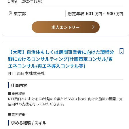
170名
（2025年12月）
・新規案件の獲得・事業開発： 現場の課題感から新たなサービスラインを
【歓迎】
企画・提案する。
・ダイレクトリクルーティング（スカウト媒体）の運用経験
601
900
東京都
想定年収
万円
~
万円
・カオスを楽しむ事業開発： サービスはまだ「検証フェーズ」。決まった
・IT業界に対する基礎知識（言語やインフラの名称がわかる程度で可）
マニュアルはありません。
・「もっと顧客の深い課題を解決したい」という成長意欲
事業部長と議論しながら、明日のRelanceのスタンダードを自ら作って
求人エントリー
ください。
【こんな人が活躍しています！】
・「やりきる意志」と「自律性」： まだ正解がないフェーズを楽しみ、自
■支援先クライアントの特徴
ら動いて形にできる方。
エンプラ企業～スタートアップ企業まで幅広くご支援しています。
・利他主義とチームへの貢献： 自分の成果だけでなく、クライアントやチ
【大阪】自治体もしくは民間事業者に向けた環境分
ームのために何ができるかを最優先に考えられる方。
《入社後のイメージ》
・知的好奇心： 難易度の高い「エンジニア採用」という領域で、最新の技
野におけるコンサルティング(計画策定コンサル/省
入社後は、立ち上げフェーズの組織において事業部長と二人三脚で業務を
術トレンドや組織のあり方を学び続ける意欲のある方。
エネコンサル/再エネ導入コンサル等)
進めていただきます。
・変化を恐れない柔軟性： 突発的な事態も「面白い」と捉え、ポジティブ
まずはOJTを通して当社の事業内容やクライアントワークの進め方を理解
に変換できるフットワークの軽さ。
NTT西日本株式会社
いただくことからスタート。
その後、既存クライアントのプロジェクトに複数名で参画し、
仕事内容
案件規模や難易度に応じて担当業務を徐々にステップアップしていただき
ます。
■業務概要
将来的には、ご自身の担当企業を持ち、営業・支援プロジェクトの
NTT西日本におけるGX戦略の立案とビジネス拡大に向けた施策の展開、支
全体統括・クライアントの採用課題解決をリードするポジションをお任せ
店向けの支援を行っていただきます。
します。
■業務詳細
■事業やポジションの魅力
・自治体および民間事業者において環境分野の取組みが加速することが想
求める経験 / スキル
「エンジニアのプロ」としての圧倒的な説得力
定され、NTT西日本として今後のビジネス拡大に向けた新たな市場として
自社にSREやセキュリティの専門家を抱えるスリーシェイクだからこそ、