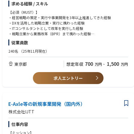
30年後の2065年には約38.4％が高齢者（65歳以上）になると予測されて
し、理論ではなく「現場で価値を生み出すAI」を広く社会へ展開すること
求める経験 / スキル
います。私たちは「生産性の向上」（＝人がやらなくても良いことのシス
で、すべてのカスタマーサービスのあり方を”革新”します。
テム化）こそが解決のカギと考え、2011年創業時から『みんなの介護』を
【必須（MUST）】
はじめとしたリボン型モデルのビジネスを展開、エンドユーザーの声（Vo
■Gen-AX株式会社 カンパニーデック
・経営戦略の策定・実行や事業開発を3年以上推進してきた経験
ice of Customer）に耳を傾け、現場からより良いサービスのための改善を
https://speakerdeck.com/genax/gen-ax-gen-axzhu-shi-hui-she-kanpanid
・DXを活用した戦略立案・実行に携わった経験
繰り返してきました。
etuku
・ITコンサルタントとして改革を実行した経験
■自律思考型AIで業務改革を支援する「Gen-AX」とは。砂金CEOインタビ
・戦略立案から業務改革（BPR）まで携わった経験
市場も拡大し、ニーズが複雑化・多様化する中で、従来の方法にとらわれ
ュー
・プロジェクトマネージャーとして大規模案件を完遂させた経験
従業員数
ず、「疑問」をぶつけ、「議論」を重ねながら、一緒に世の中の進化をリ
https://www.softbank.jp/sbnews/entry/20250122_01
ードしていきませんか？
【歓迎（WANT）】
240名
（25年11月現在）
・売上規模が数十億～100億の事業会社で、経営企画や事業戦略の策定か
【概要】
ら実行までの経験
700
1,500
東京都
想定年収
万円
~
万円
■介護×ITの分野にて新規事業創出やプロダクト改善をすすめ、0→1・1
【ビジネス】
・全社戦略や事業戦略の立案から実行までを自らドライブし成長させた経
→10・10→100など幅広いフェーズの事業を多角的に展開しています。
■自律思考型 AIエージェントを目指した戦略立案から コンサルティングま
験
■全国50,000件を超える掲載数を誇るだけでなく、世の中の読者の「知り
でワンストップで提供
・経営・戦略コンサルティングファームでのマネージャーポジション以上
求人エントリー
たい」に答える豊富なコンテンツを発信し、介護や社会保障の課題に切り
Gen-AX株式会社では、自社データを活用して賢く育てていく、照会応答を
の経験
込むメディアとしても支持を得ています。
支援するプロダクトである『X-Boost（クロスブースト）』の提供に加
・PL責任を担い、自らオーナーシップを持って事業推進をした経験
■テレビCMも全国で放映し、介護領域で第一想起されるブランドとして
え、自律思考型AIの音声応対ソリューション『X-Ghost（クロスゴース
・IT企業やコンサルティングファームにおけるM&A後のPMI経験
着実に成長を続けており、圧倒的データ量を保有する業界No.1プラットフ
ト）』の正式提供を開始しました。（2025年11月）
・ベンチャー企業などスピードが求められる環境における変革をリードし
ォームとして今後の事業展開の可能性も広がっています。
E-Axle等の新規事業開発（国内外）
た経験
自律思考型 企業向けAIエージェントのサービス開発／提供とともに、業務
・コンサルティングファームや自社サービスを運営しているIT企業での業
株式会社IJTT
【業務概要】
に組み込んでいく際に必要となるAI時代に適した「業務刷新の戦略／ロー
務経験
事業を非連続で成長させるため、経営・事業戦略の立案と実行を行いなが
ドマップの策定、生成AI ReadyなKPIの設計・データモデルの設計、組織
仕事内容
ら、経営陣と共に自ら事業の成長・加速化をリードしていただきます。戦
設計」のコンサルティングサービスを一気通貫で提供いたします。
【求める人物像】
略策定から現場での実行・定着化まで中核となって取り組んでいただきま
・業務に対し責任を持ち、最後まで遂行するスタンスをお持ちの方
【ミッション】