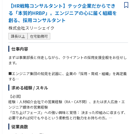
・ピープルマネジメントに関心がある方
リモートワーク：有 (週3日程度利用可能)
「現場最適」から「全体最適」へシフトしていくフェーズです。
【HR戦略コンサルタント】テック企業だからでき
中途社員の割合：約20-30%
る「本質的HRBP」。エンジニアの心に届く組織を
勤務地：東京本社ビル（丸の内）および横浜アイマークプレイス（みなと
■長期（1年〜）
みらい）となり、比重としては横浜拠点側が多くなる見込みです。
創る、採用コンサルタント
・事業全体の統括
・事業ポートフォリオの最適化
株式会社スリーシェイク
・新規事業 / 新サービスの創出
課長以上
在宅勤務可
事業責任者ではなく、事業群の経営視点を担うポジションへ。
仕事内容
【事業やポジションの魅力】
まずは事業部長と伴走しながら、クライアントの採用支援全般をお任せし
■“第二創業期”のど真ん中で、事業構造をつくる
ます。
既存事業で収益基盤がある一方で、モデル自体はまだ進化の途中。
完成された仕組みを回すのではなく、事業の勝ち筋そのものを設計できる
■エンジニア集団の知見を武器に、企業の「採用・育成・組織」を再定義
フェーズです。
する
クライアントの採用プロセス全体に深く入り込み、戦略立案から実行まで
■プレイヤー×戦略、両方を担える
求める経験 / スキル
を一気通貫で支援します。
最初は現場にも入るため、机上ではなく実行ベースで戦略を描けるのが特
・採用戦略・広報の企画実行： 「技術の魅力」を正しく候補者に届けるた
徴です。
【必須】
めのストーリー設計。
「考えるだけ」「やるだけ」ではなく、両方を高いレベルで求められる環
経験：人材紹介会社での営業経験（RA・CA不問）、または求人広告・エ
・採用プロセスの最適化： 候補者体験（CX）の向上、選考フローの改
境です。
ンジニア媒体の営業経験
善、面接官のトレーニング。
「立ち上げフェーズ」への強い興味と覚悟： 決まった枠組みに収まらず、
・組織・制度設計へのコミット： 採用して終わりではなく、エンジニアが
■単一事業ではなく「事業群」を扱える
必要であれば何でもやるという柔軟性と行動力をお持ちの方。
定着・活躍するための評価制度やカルチャー構築の支援。
エージェント、HRBP、マッチング、コンサル…
スピード感： 変化の激しいスタートアップ環境で、自ら考え即実行に移せ
従業員数
・プロジェクトマネジメント： 複数のフリーランスHRメンバーと連携
複数モデルを組み合わせながら価値を最大化する設計に関われます。
る方。
し、支援の質を最大化するディレクション。
キャリアとしても希少な“ポートフォリオ視点の事業経験”が得られます。