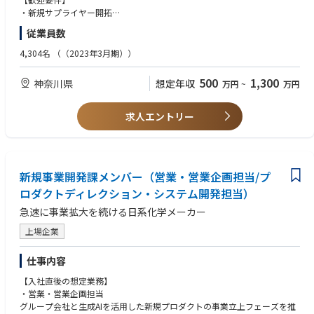
・挑戦者たれ：挑戦を楽しみ、切り拓く。まずはやってみる
・新規サプライヤー開拓
ーChallenge with Passion. Be the Pioneer.
・サプライヤー監査
従業員数
・実行者たれ：工夫を続け、最後までやり切る
・工程改善、品質改善、コスト改善
ーExplore Solutions. Deliver Real Impact.
4,304名
（（2023年3月期））
・共創者たれ：お客様の成功を“自分ごと”として追求する
ーAlways Acting in the Client’s Best Interest.
500
1,300
神奈川県
想定年収
万円
~
万円
・協働者たれ：仲間を信じ、共に壁を乗り越える
ーRespect. Trust. Unite. Collaborate.
求人エントリー
■JERA Crossの4つのバリューは、単なる理念ではなく「どう行動する
か」を示す実践的な指針です。 挑戦し、実行し、お客様と共創し、仲間と
協働する。その積み重ねこそがGXの実装を可能にし、私たちを成長させま
す。
新規事業開発課メンバー（営業・営業企画担当/プ
◆Why Join Us?◆
ロダクトディレクション・システム開発担当）
戦略コンサルから再エネ開発まで、エネルギー×デジタル×課題解決を横
急速に事業拡大を続ける日系化学メーカー
断する成長フィールドがあります。
日本発の 24/7 CFE（Carbon-Free Energy）実装をリードする最前線で、
上場企業
テイラーメードなコンサルテーションが可能です。
難易度の高いエネルギー×デジタル×課題解決を、国内最大級のバックグ
仕事内容
ラウンドとスタートアップ/ベンチャーのスピード感で実現可能です。
【入社直後の想定業務】
◆実績事例◆
・営業・営業企画担当
東宝株式会社様
グループ会社と生成AIを活用した新規プロダクトの事業立上フェーズを推
映像制作の CO₂ 削減ロードマップ策定と 24/7 CFE 電源導入を支援。