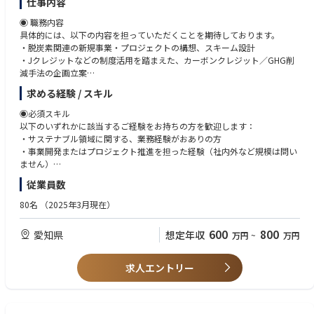
仕事内容
入社後は、都内（23区内）のお客様先にて、デジタル決済・デジタル通貨
・Innovation（イノベーションを起こす）：
に関するサービス開発案件に参画いただくことを想定しています。
◉ 職務内容
新しい価値を生み出すために、情熱を持って学び、現状に挑戦し、素早
プロジェクトは、5名程度の日立社員と協力会社メンバーで構成され、最
具体的には、以下の内容を担っていただくことを期待しております。
く応えて、イノベーションを加速する。
新技術を活用したサービス開発に取り組んでいます。
・脱炭素関連の新規事業・プロジェクトの構想、スキーム設計
まずは業務設計やアプリケーション開発の実務を担当しながら、お客様や
・Jクレジットなどの制度活用を踏まえた、カーボンクレジット／GHG削
【その他職種特有】
関係者と協力してプロジェクトを推進していただきます。
減手法の企画立案
・お客様及びプロジェクトメンバーと主体的にコミュニケーションを行
出社/在宅勤務の割合は、50%/50%程度を予定しており、柔軟な働き方が
・削減量の裏付けとなる実証スキームの検討・設計（研究部門と連携）
い、課題解決に積極的に取り組めること
求める経験 / スキル
可能です。
・サステナビリティ／GHG排出削減を求める企業への提案営業（宙炭と組
・プロジェクトの方針に沿って、自らの作業を計画、管理し、自立して各
み合わせた提供）
種作業を行えること
◉必須スキル
※上記内容は、募集開始時点の内容であり、入社後必要に応じて変更とな
・獲得したプロジェクトのPM（設計・進行管理・成果測定）
・自身のスキル、ノウハウをプロジェクトメンバーに共有し、プロジェク
以下のいずれかに該当するご経験をお持ちの方を歓迎します：
る場合がございます。予めご了承ください。
・国内プロジェクトの実行および、将来的な海外展開（東南アジア・南米
トの円滑な推進、組織力強化に貢献すること
・サステナブル領域に関する、業務経験がおありの方
等）の検討・推進
・事業開発またはプロジェクト推進を担った経験（社内外など規模は問い
【最終学歴】
ません）
◉ ポジションの魅力
大卒以上
従業員数
1.脱炭素の最前線に触れる経験
※上記に加え、技術に関する基本的な理解・コミュニケーションが求めら
国際的なルールが変わる中でその変化、GHG削減を「本当に実現する」
れるため、技術に関しての理解がある方を歓迎します
80名
（2025年3月現在）
事業創出に関与できます。
◉歓迎スキル
600
800
愛知県
想定年収
万円
~
万円
2.TOWINGの第二の柱を構築
・海外事業やクロスボーダー案件の推進経験
アグリ領域（宙炭）に続く「グリーン事業」の起点を担い、0→1の事業
・地方創生・農業・環境・食・インフラなど社会課題領域での実務経験
開発に裁量大きく取り組めます。
・自治体・省庁・補助金等に関する実務経験
求人エントリー
・スタートアップまたは事業の0→1/1→10フェーズでの推進経験
3.多様なステークホルダーとの協働
・個別施策の実行だけでなく、複数要素を統合したパッケージ型の事業設
研究者、企業のサステナ部署、政府関係者などと横断的に連携しながら
計・実装に取り組んだご経験
進める役割です。