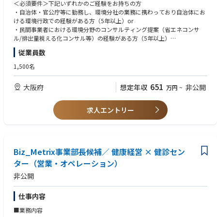
ＧＸ分野を開拓することがミッションとなります。
＜必須要件＞下記いずれかのご経験をお持ちの方
現場のエンジニアと同じ目線で課題を捉えることができます。
・自治体・官公庁等に勤務し、環境分社の業務に携わっており自治体にお
他社の採用支援にはない「技術への深い理解」を武器に、
・ご入社いただいた後は、関連部署、NTTグループ関連会社とも連携し、
ける環境行政での経験がある方（5年以上）or
経営層やCTOと対等に渡り合える市場価値の高いキャリアが築けます。
自治体および民間事業者におけるGXの取組み推進を目指し、戦略立案、施
・民間事業者における環境分野のコンサルティング提案（省エネコンサ
策展開、支店支援等広く、業務にリーダー的な立場で携わりチームを牽引
ル/排出量視える化コンサル等）の経験がある方（5年以上）
事業・サービスを自ら創る醍醐味
頂きます。
完成されたパッケージを売る仕事ではありません。
従業員数
＜歓迎要件＞
インタビューにもある通り、代表や事業部長に直接提言し、
PPAサービスの例)
■経験
1,500名
必要であれば新しい支援の形を自ら生み出せる裁量があります。
https://business.ntt-west.co.jp/solution/ppa/
・環境分野での新規開拓に向けた市場分析、ターゲット選定等マーケティ
ング活動（5年以上）
651
「ファミリー」のような、挑戦を称えるカルチャー
大阪府
想定年収
非公開
万円
~
・自治体、官公庁、民間企業に対する環境分野の営業経験（5年以上）
Relanceチームは、互いにリスペクトを持ち、成果だけでなくプロセスや
・必須条件内容の実績
「介在価値」を大切にする組織です。
求人エントリー
事業部長を筆頭に、忖度なしに高め合い、全員で喜びを分かち合う文化が
■能力
根付いています。
・自治体業務、環境コンサルティングに関する知識
・プレゼンテーション能力を始めとする説明説得力、公共営業プロセスに
関する知識
Biz_Metrix事業部長候補／ 健康経営 × 健診セン
・民間事業者向けにSBTやCDP、SSBJ等の各種制度のコンサルティングが
できる知識
ター（営業・オペレーション）
非公開
＜求める人材像＞
・柔軟性、協調性を持ち、社内外を問わず円滑なコミュニケーションが図
れる方
仕事内容
・知的好奇心が旺盛で、飽くなき探究心を持ち未知の分野へも臆すること
■業務内容
なくチャレンジしていく積極性を有し、新たな市場を自ら開拓する意欲の