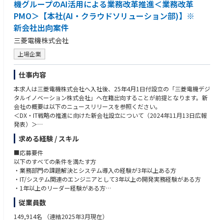
社会をより良くする情報発信のパイオニアとして、クーリエは常に“ちょ
機グループのAI活用による業務改革推進＜業務改革
っと先の未来“を見据えて行動しています。的確な情報提供によって人々
“Mission・Value”に込められた想い：砂金CEOインタビュー
PMO＞【本社(AI・クラウドソリューション部)】※
のより良い選択肢を増やし、社会に前向きな影響を与えることが私たちの
https://note.com/gen_ax/n/n02385df11d33
新会社出向案件
使命です。
強みは、社会問題を自分ごととして捉え、本質的な課題に真正面から向き
三菱電機株式会社
合う社員一人ひとりの姿勢。単なる情報提供にとどまらず、創造性とテク
上場企業
ノロジーを駆使して産業の再定義に挑戦し続けています。「自分の仕事が
社会を変える」という信念のもと、常に変化し続けるクーリエで、未来に
あるべきものを誰よりも先に実現する。そんなエキサイティングな挑戦
仕事内容
に、あなたも参加してみませんか？
本求人は三菱電機株式会社へ入社後、25年4月1日付設立の「三菱電機デジ
タルイノベーション株式会社」へ在籍出向することが前提となります。新
【キャリアパス】
会社の概要は以下のニュースリリースを参照ください。
本ポジションで成果を出し続けることで、マネジメント層としてのキャリ
＜DX・IT戦略の推進に向けた新会社設立について（2024年11月13日広報
アや事業部責任者としてのキャリアを目指すことが可能です。同時に目指
発表）＞
したいキャリアが明確な場合、手を挙げて頂ければどんなポジションでも
https://www.mitsubishielectric.co.jp/news/2024/1113.html?cid=rss
チャレンジできる環境です。
求める経験 / スキル
＜業務概要＞
・経営課題から抽出したプロジェクトのゴール設定〜戦略定義を行い推進
■応募要件
経験、能力、希望を総合的に勘案して、担当いただく職務内容・比重を決
する事業推進リーダーポジションや責任者ポジション
以下のすべての条件を満たす方
定します。
・既存事業の理解を深めた上で、サービス間のシナジーを生み出せる新規
・業務部門の課題解決とシステム導入の経験が3年以上ある方
事業の事業開発責任者
・IT/システム関連のエンジニアとして3年以上の開発実務経験がある方
①業務部門向けAIソリューションの導入プロジェクト推進・支援
・オペレーションやシステムの最適化を通した事業の本質的な理解を元に
・1年以上のリーダー経験がある方
各業務部門向けのAIソリューション導入プロジェクトが進んでおります
各事業責任者へのキャリアチェンジなど
・AI・クラウドを用いたアジャイルシステム開発の理解がある方
従業員数
（10プロジェクト以上、並行して進行）。
以下のような活動をチームで実施いただきます。
●歓迎要件
149,914名
（連結2025年3月現在）