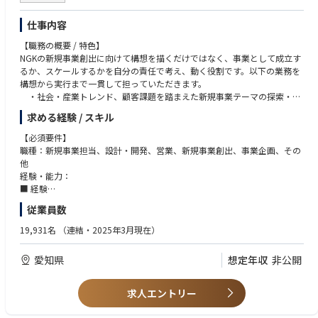
計を含む）
ョンを設計・改善した経験
（3）ラボ（R&D）チームとの連携：検体のラボへの受け渡しフローを同
仕事内容
チームと詳細に設計・整合する（ラボ内部の解析工程は同チームの所管）
【両者に共通】
（4）結果返却フローの構築：ラボでの解析を経た測定結果を、企業・施
・不確実環境下での自走力（スタートアップ・新規事業立ち上げでの証
【職務の概要 / 特色】
設向けレポートとして返すまでのデータオペレーションを一貫して設計・
明、もしくは大企業内新規事業の立ち上げ実績）
NGKの新規事業創出に向けて構想を描くだけではなく、事業として成立す
運営する（データ・エンジニアチームとの連携を含む）
・営業とオペレーションの双方を、自ら手を動かして担うプレイングマネ
るか、スケールするかを自分の責任で考え、動く役割です。以下の業務を
ージャーとしての意思と適性
構想から実行まで一貫して担っていただきます。
C. 両利きの事業統括
・健康経営／予防医療／人的資本経営領域への深い関心と、サイエンスの
・社会・産業トレンド、顧客課題を踏まえた新規事業テーマの探索・定
（1）需要と供給の統合：2つの営業チャネルと検体オペレーションを1つ
中身まで踏み込んで理解しようとする姿勢
義
求める経験 / スキル
の事業システムとして捉え、需要（営業）と供給（オペ）を同時に成立さ
・スタートアップ・VC・大学・大企業等との連携を通じた事業機会の創
せる。PoC→本稼働の体験品質と、事業としてのユニットエコノミクス・
出
【必須要件】
スループットを両立
・技術・ビジネスモデル・市場性を踏まえた事業仮説の構築
職種：新規事業担当、設計・開発、営業、新規事業創出、事業企画、その
（2）再現性の設計：少数精鋭で年間複数社／複数施設の本稼働を獲得・
・出資・協業・JV 等を含む事業シナリオの設計および実行推進
他
処理するための営業プロセス・提案資料・ヒアリングフレーム、およびオ
・事業部・経営層を巻き込んだ意思決定支援・合意形成
経験・能力：
ペレーション標準の設計と定着
・PoC、事業立ち上げ、グロースフェーズにおける伴走支援
■ 経験
（3）実績PR・市場形成：導入企業・施設との共同ニュースリリースの企
下記いずれかの実務経験
画・推進、日経新聞等メディア連携による「新たな健康経営×人的資本指
従業員数
■ ポジションの特徴
・事業会社において新規事業創出、新規事業開発等（3年以上）
標」の市場形成への貢献、業界カンファレンス・経営者向けイベントへの
NGKの将来成長を左右する“非連続な新規事業創出”の中核を担う組織で
・ベンチャーキャピタル等でのスタートアップへの出資、ハンズオン(2年
19,931名
（連結・2025年3月現在）
登壇
す。
以上)
スタートアップ、VC、大学、大企業など多様な外部パートナーと連携しな
・スタートアップ企業での事業開発経験（2年以上）
愛知県
想定年収
非公開
がら、外部の革新と社内の潜在力を掛け合わせ、出資・協業・事業開発・
・その他スタートアップとの共創活動(2年以上)
事業化までを一気通貫で推進します。
■ 能力
本ポジションの最大の特徴は、経営層・事業部・外部パートナーと極めて
・社内外関係者とコミュニケーションを図りチームに貢献できる方
求人エントリー
近い距離で議論・意思決定・実行に関われること、調査・企画に留まら
・英語に抵抗感がない方（英語でのコミュニケーションおよびメール/文
ず、自ら描いたナラティブ（事業ストーリー）を実行を通じて形にできる
書の読解業務あり）