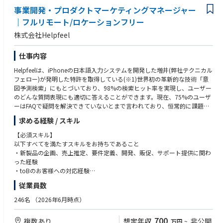
事業開発・プロダクトマーケティングマネージャー
◉求める人物像
4. 経営と直結した自由度の高い事業創出環境
・正解のないテーマに対して、仮説を構築し、スピード感を持って事業化
｜フルリモート/ロケーションフリー
本ポジションは、CSO簗田・GM山田と並走しながら事業を構想・推進
まで推進できる方
株式会社Helpfeel
できる環境です。
・社会課題への高い感度とビジネス視点の両立に関心を持ち、持続可能な
フットワーク軽く構想から実装までを一気通貫で動かせる裁量があり、
事業の構築に取り組みたい方
「ルールが整ってから動く」のではなく「ルールごと創っていく」ダイナ
・文化や立場の異なる多様な関係者と合意形成を図りながら、プロジェク
仕事内容
ミズムを体感できます。
トを前に進められる方
Helpfeelは、iPhoneの日本語入力システムを開発した増井(弊社テクニカル
フェロー)が発明した特許を取得している(※1)世界初の革新的な技術「意
図予測検索」にもとづいており、98%の検索ヒット率を実現し、ユーザー
のどんな質問表現にも適切に答えることができます。現在、75%のユーザ
ーはFAQで疑問を解決できていないとまで言われており、恒常的に課題を
抱えるカスタマーサポートの世界において、革命をもたらす注目のSaaSこ
求める経験 / スキル
そがHelpfeelです。
現在は業界を問わず様々なトップブランド約600サイト以上に導入されて
【必須スキル】
います。
以下すべてを満たすスキルをお持ちであること
(※1)特許番号第7112155号、第7112156号
・新製品の企画、売上推定、要件定義、開発、販促、サポート提供に関わ
った経験
2023年には合計20億円の資金調達を達成し、シリーズDというラウンドで
・toBのお客様への対応経験
数年以内のIPOを目指しより一層の事業成長を進めていこうというタイミ
・IT/Webに関わる知識や経験
従業員数
ングです。
・社内外のステークホルダーとの複雑な調整の経験
今後さらなる事業拡大に向け優秀な人材の採用に力を入れています。
・機能を正しく顧客や社内に理解してもらい、利用してもらうための説明
246名
（2026年6月時点）
事業成長を支えるための組織拡大に伴って、プロダクトマーケティングマ
に関わった経験
ネージャーはビジネスと技術を横断を強化すべく新設された専任ポジショ
700
複数あり
想定年収
非公開
万円
~
ンです。