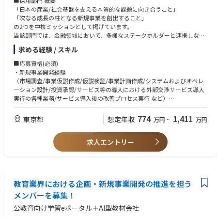
■採用部門 概要
・チームマネジメントまたはメンバー育成の経験
「日本の産業/社会基盤を支える本質的な課題に向き合うこと」
・ビジネスレベルの英語力
「次なる成長の柱となる新規事業を創出すること」
の2つを中核ミッションとして掲げています。
当該部門では、金融領域において、多様なステークホルダーと連携しなが
ら、AIをはじめとする次世代デジタル基盤を活用した産業の変革に取り組
求める経験 / スキル
んでいます。
■応募資格(必須)
■職務内容
・新規事業開発経験
【ミッション】
（市場調査/事業仮説作成/仮説検証/事業計画作成/システムおよびオペレ
当本部は日本の抱える多くの社会課題に向き合い、グループアセットを最
ーション設計/投資承認/サービス等の導入における外部交渉サービス導入
大限活用しながら課題の構造的問題の解決を目指しています。
実行の各種業務/サービス導入後の改善プロセス実行 など）
本ポジションでは日本の重要な社会インフラである保険・金融業界の業界
課題に対しての打ち手を企画/設計/創造し業界課題の改善/解決がミッショ
■応募資格(歓迎)
774
1,411
東京都
想定年収
万円
~
万円
ンとなります。
・新規事業開発の領域において特に保険/金融領域での事業企画/推進の経
験
【主な業務】
求人エントリー
・AI等の最先端テクノロジーに日常的に触れ、技術も活用した事業企画経
日本有数の事業アセット（ICTアセット：AI/ネットワーク/クラウド、グル
験
ープのユーザータッチポイント/データアセット）を活用し、保険・金融
領域の業界課題の解決につながる事業企画/創造する業務を担っていいた
だきます。
教育業界における企画・新規事業開発の推進を担う
【具体的な業務】
メンバーを募集！
①戦略および事業企画/事業実行プラン設計
公教育向け学習eポータル＋AI型教材会社
・保険/金融業界における構造課題の抽出