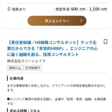
a)プロダクトオーナー支援（課題や解決策の具体化、実現方式の検討、業
・生成AIを利用したプログラム開発の経験がある方（自己学習で構いませ
務改革効果の試算や測定など）
ん）
600
1,100
複数あり
想定年収
万円
~
万円
b)スクラムマスター支援（スクラム開発プロセスの改善、アジャイル品質
・クラウド（AWS、Azureなど）、スクラムやアジャイル、ソフトウェア
保証の支援など）
エンジニアリングの資格をお持ちの方
・チームリーダーやプロジェクトマネージャー、PMOとしての経験をお持
求人エントリー
（補足）
ちの方
AIを活用した業務改革は、業務(ドメイン)やAI(ツール)のみならず、ソフト
・ビジネスアナリストやコンサルティングに関する資格をお持ちの方
ウェア開発技術の深い理解なしに行うことはできません。
このため、実プロジェクトでのソフトウェア開発経験は当然必須のものと
●求める人物像
ご理解ください。
【責任者候補／HR戦略コンサルタント】テック企
・新たな技術に好奇心を持ち、継続的に学習意欲の高い方
そのうえで、業務改革の推進支援を実施することが求められます。
・ソフトウェア開発・システム導入にとどまらず、業務改革効果を実現す
業だからできる「本質的HRBP」。エンジニアの心
る意欲のある方
に届く組織を創る、採用コンサルタント
・多様なステークホルダーと円滑なコミュニケーションを図りながら、自
【変更の範囲】
律的に活動を推進できる方
株式会社スリーシェイク
会社の定める業務(※)
・主体性、協調性、牽引力をバランスよく発揮できる方
課長以上
在宅勤務可
(※)業務の都合によっては会社外の職務に従事するため出向又は転属を命
・日々進化するAI技術、刻々変化する社内状況に、粘り強く柔軟に追従で
じることがあります
きる方
仕事内容
●使用言語、環境、ツール、資格等
まずは事業部長と伴走しながら、クライアントの採用支援全般をお任せし
プロジェクトで採用されている主要技術は以下
ます。
AI・クラウド環境：AWSが主(クラウドネイティブ前提)
開発言語・フレームワーク：React+Pythonが主
■エンジニア集団の知見を武器に、企業の「採用・育成・組織」を再定義
開発環境：Windows＋VSCodeが主
する
開発プロセス：アジャイル（スクラム）
クライアントの採用プロセス全体に深く入り込み、戦略立案から実行まで
求める経験 / スキル