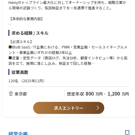
Henryのトップライン最大化に対してオーナーシップを持ち、戦略立案か
ら現場の武器づくり、仮説検証までを一気通貫で推進すること。
【具体的な業務内容】
◆戦略・計画
求める経験 / スキル
・事業計画の策定（経営陣・事業企画との協働）
・プロダクトのトップライン向上のための戦略立案（セグメント・プライ
【必須スキル】
シング・GTM）
■BtoB SaaS／IT企業における、PMM・営業企画・セールスイネーブルメ
・マーケティング → インサイドセールス → フィールドセールス → カス
ント・事業企画いずれかの経験3年以上
タマーサクセスまでのカスタマージャーニーマップの設計
■定量・定性データ（商談ログ、失注分析、顧客インタビュー等）から仮
・アライアンス（医療系ディーラー、コンサルティングファーム等）や他
説を立て、施策に落とし込み、検証まで回した経験
部署を含めた、自組織以外での販売戦略の仮説検証
従業員数
【歓迎スキル】
◆商談ストーリー・コンテンツ開発
■医療・ヘルスケア業界（病院向けシステム、医療機器、製薬等）での事
120名
（2025年12月）
・ジャーニーに沿った商談ストーリーの策定と仮説検証（必要に応じて自
業・営業経験
ら商談の現場に立つことも歓迎します）
■会社の事業のPL責任を持ち、戦略設計から実行までリードし事業をグロ
800
1,200
東京都
想定年収
万円
~
万円
・病院の意思決定構造（理事長／院長／事務長／現場部門）に応じた提案
ースさせた経験
ストーリーの設計
■検討期間が長く、複数ステークホルダーが関与する高単価商材のGTM経
験
求人エントリー
◆分析・インサイト
マーケティング（リード獲得、ウェビナー、コンテンツ）とセールスの両
・商談分析（受注／失注要因、ターゲット・セグメント分析）
方に跨る業務経験
・失注・解約顧客へのインタビューと示唆の抽出
■生成AIを業務に積極的に取り入れ、コンテンツ制作や分析の生産性を高
・契約済顧客からの問い合わせ・要望の分析
めた経験
・競合プロダクト（既存大手電カルベンダー、新興クラウド勢）のリサー
経営企画