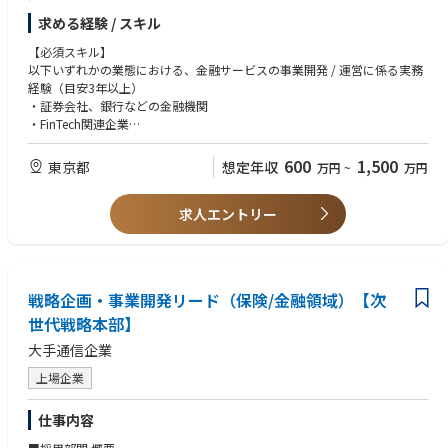
通じ、国際的なプロジェクトをマネジメントし遂行する経験を積むことが
・提供価値、ビジネスモデル、収益構造、業務・協業スキームの設計
できます。
求める経験 / スキル
・協業パートナーの開拓、提案・交渉およびリレーションシップの構築
・社内外のステークホルダーを巻き込んだ、事業・サービス開発プロジェ
【必須スキル】
■ZettaJoule株式会社（日本法人）
クトの推進
以下いずれかの業態における、金融サービスの事業開発 / 運営に係る実務
次世代原子力システムの設計・開発を手がける、米国本社ZettaJoule Inc.
・事業性・実現性の評価、意思決定支援および立ち上げ後の事業成長
経験（目安3年以上）
の日本法人です。
・証券会社、銀行などの金融機関
日本が世界に誇る高温ガス炉技術を大切に守りながら、これをさらに発展
・FinTech関連企業
させ、クリーンエネルギーソリューションの世界標準へと高めることを
・クリプト関連のビジネス展開企業
目指しています。
・コンサルティングファーム（事業会社との伴走経験）
私たちは、日本の技術基盤と英知を礎に国内外での持続可能なエネルギー
600
1,500
東京都
想定年収
万円
~
万円
社会の実現に貢献するとともに、日本の原子力産業ひいては日本全体の
・社内外の複数のステークホルダーを巻き込み、事業・サービスの企画か
発展に寄与していくことを強く志しています。
求人エントリー
ら立ち上げまでプロジェクトをリードした経験
設立：2023年12月
・不確実性の高いテーマについて、自ら論点・仮説を設定し、検証から意
本社：東京都千代田区大手町1-5-1 大手町ファーストスクエアイーストタ
思決定まで推進した経験
ワー4F
・社外パートナーとの提案・交渉・リレーション構築経験
代表取締役CEO：下藤 充生
・法務・コンプライアンス・開発等、複数部門を横断したプロジェクト推
戦略企画・事業開発リード（保険/金融領域）【次
進経験
■親会社：ZettaJoule Inc.（米国）
世代戦略本部】
・意思決定をスムーズに促す、高度な情報構造化・ドキュメント作成能力
設立：2023年8月
【歓迎スキル】
本社：Rockville, Maryland （テキサスに本社移転予定）
大手通信企業
・金融規制を踏まえた新規事業・サービスの立ち上げ経験
従業員数：約40名（グループ全体、業務委託含む）
・BtoB、BtoBtoC、API・プラットフォーム型の事業開発経験
上場企業
主な投資家：Globis Capital Partners、Coral Capital、Archetype Venture
・他社との共同事業・アライアンスをリードした経験
s、SOSV 等
・プロダクト開発における要件定義、UX・業務設計の経験
ビジョン：Shape the future with sustainable energy solutions
仕事内容
・暗号資産、ブロックチェーンに関する基礎的な知識または関心
ミッション：To deploy the first global fleet of Advanced Reactors
・ユニットエコノミクスや事業計画の策定・評価経験