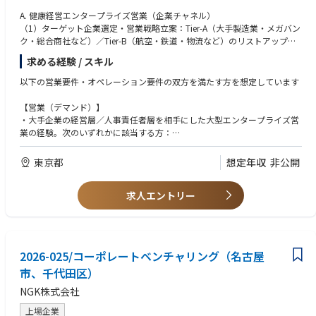
ある方
A. 健康経営エンタープライズ営業（企業チャネル）
・困難な課題に直面しても一人称で解決に導くことができかつ、率先垂範
（1）ターゲット企業選定・営業戦略立案：Tier-A（大手製造業・メガバン
で対応にあたることで周囲を統率し牽引することができる方
ク・総合商社など）／Tier-B（航空・鉄道・物流など）のリストアップと
優先順位付け、業界・業態別の健康経営課題に応じたアプローチ戦略策
求める経験 / スキル
定、経営層／人事責任者／健康経営推進部門への接点設計
（2）PoC（無償試験導入）獲得：50〜100名規模のPoC実施に向けた経
以下の営業要件・オペレーション要件の双方を満たす方を想定しています
営層・人事責任者への提案、企業ごとの課題・KPIの深いヒアリングと提
案カスタマイズ、PoC設計（介入・期間・対象者・効果測定指標）の合意
【営業（デマンド）】
形成
・大手企業の経営層／人事責任者層を相手にした大型エンタープライズ営
（3）本稼働移行に向けた商談推進：分子レベルでの疾病リスク低下デー
業の経験。次のいずれかに該当する方：
タを起点とした本稼働提案、数万名規模導入の予算ソース設計（人事／健
①現在もエンタープライズ営業の最前線でトッププレイヤーとして活躍
保／経営企画／福利厚生など複数財源の組み合わせ）と社内稟議プロセス
し、1社あたり数千万円規模の新規契約を、単独主担当として継続的に獲
東京都
想定年収
非公開
への伴走
得している方
②過去キャリアで上記の実績を有し、現在は営業マネージャー・営業企
B. 健診センター・クリニック チャネル（施設チャネル）
求人エントリー
画責任者・新規事業立ち上げ責任者などの立場で、組織と個人の両面で成
（1）施設チャネルの営業・アライアンス：健診センター・クリニック等
果に責任を持っている方
（人間ドック・健診を提供する施設）への導入提案、提携・アライアンス
・複数の予算ソース（人事／健保／経営企画／福利厚生／産業医部門な
の構築、施設が受診者へ提供する高付加価値検査としてのメニュー設計・
ど）を横断的に動かして1社の意思決定を取り切る、組織折衝の経験
価格／レベニューシェア設計、施設側の意思決定者（理事長・院長・運営
2026-025/コーポレートベンチャリング（名古屋
責任者等）との関係構築
【オペレーション（デリバリー）】
（2）検体フローの設計・標準化・横展開：現行の検体オペレーションを
市、千代田区）
・複数拠点にまたがる現場オペレーション（物流・製造・SCM・多店舗／
土台に、より良い運用があれば自ら提案しつつ、各医療機関・クリニック
多拠点サービス運営、検査・医療現場等）を、自ら設計・標準化・スケー
NGK株式会社
ごとの運用差異に応じて設計・標準化する（採取→ラベリング→拠点間搬
ルさせた経験
送→ラボ受け渡し／採取・搬送を担う現場スタッフ・外部委託先の稼働設
・数値（スループット・歩留まり・単位コスト・品質指標）でオペレーシ
上場企業