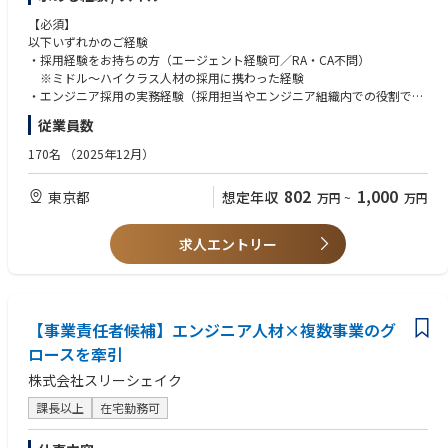
を一気通貫で支援します。
●組織のミッション
・採用戦略・広報の企画実行： 「技術の魅力」を正しく候補者に届けるた
【AI・クラウドソリューション部】
【必須】
めのストーリー設計。
ＡＩ、及びクラウド等を活用したサービスの企画・構築・運用・保守
以下いずれかのご経験
・採用プロセスの最適化： 候補者体験（CX）の向上、選考フローの改
・採用経験をお持ちの方（エージェント経験可／RA・CA不問）
善、面接官のトレーニング。
【AI業務改革プロジェクトグループ】
※ミドル～ハイクラス人材の採用に携わった経験
・組織・制度設計へのコミット： 採用して終わりではなく、エンジニアが
当社グループ全体のAIによる業務改革の推進
・エンジニア採用の実務経験（採用担当やエンジニア組織内での役割でも
定着・活躍するための評価制度やカルチャー構築の支援。
可）
従業員数
・プロジェクトマネジメント： 複数のフリーランスHRメンバーと連携
●業務の魅力
・クライアント企業の採用プロセス全体に関わる支援経験、または類似の
し、支援の質を最大化するディレクション。
生成AI技術は、いままでのビジネスのありかたを根本的に変えてしまう可
プロジェクト経験
170名
（2025年12月）
・新規案件の獲得・事業開発： 現場の課題感から新たなサービスラインを
能性があります。三菱電機は、この状況を好機と捉えて、全社的な変革を
企画・提案する。
今まさに始めようとしています。三菱電機という大きな企業を変えていく
【歓迎】
802
1,000
東京都
想定年収
万円
~
万円
・ カオスを楽しむ事業開発： サービスはまだ「検証フェーズ」。決まっ
プロジェクトに参画し、そして推進できる絶好の機会となっています。
・コンサルティング領域での営業経験
たマニュアルはありません。
また、生成AI関連プロジェクトに関わり、AI技術を身につけて広めること
・プロジェクトマネジメント経験
事業部長と議論しながら、明日のRelanceのスタンダードを自ら作って
は、今後のエンジニアとして大きなプラスとなるはずです。加えて、これ
・大手企業とベンチャー企業、両方の経験
求人エントリー
ください。
らのプロジェクトには社内外のエキスパートが結集しており、エキサイテ
・開発言語・環境、IT業界知識（情報のキャッチアップが好きな方◎）
ィングな経験が期待できます。
■支援先クライアントの特徴
【こんな人が活躍しています！】
エンプラ企業～スタートアップ企業まで幅広くご支援しています。
●製品やサービスの強み
・「やりきる意志」と「自律性」： まだ正解がないフェーズを楽しみ、自
【事業責任者候補】エンジニア人材×複数事業のグ
三菱電機グループは、「家電から宇宙まで」のキャッチフレーズのとお
ら動いて形にできる方。
《入社後のイメージ》
り、広範囲かつ欠かすことのできない製品を提供する総合電機メーカーで
・利他主義とチームへの貢献： 自分の成果だけでなく、クライアントやチ
ロースを牽引
入社後は、立ち上げフェーズの組織において事業部長と二人三脚で業務を
す。多岐にわたる業務、複雑な組織構造を抱えており、それらをAIなどの
ームのために何ができるかを最優先に考えられる方。
株式会社スリーシェイク
進めていただきます。
新しい技術を活用して業務の効率化・高度化へ導く、とてもやりがいのあ
・知的好奇心： 難易度の高い「エンジニア採用」という領域で、最新の技
まずはOJTを通して当社の事業内容やクライアントワークの進め方を理解
る仕事です。また、この仕事を進めることによる影響範囲、効果は莫大で
術トレンドや組織のあり方を学び続ける意欲のある方。
課長以上
在宅勤務可
いただくことからスタート。
あり、非常に貴重な経験、魅力と考えています。
・変化を恐れない柔軟性： 突発的な事態も「面白い」と捉え、ポジティブ
その後、既存クライアントのプロジェクトに複数名で参画し、
に変換できるフットワークの軽さ。