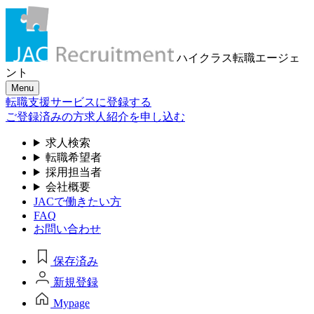
ハイクラス転職
エージェ
ント
Menu
転職支援サービスに登録する
ご登録済みの方
求人紹介を申し込む
求人検索
転職希望者
採用担当者
会社概要
JACで働きたい方
FAQ
お問い合わせ
保存済み
新規登録
Mypage