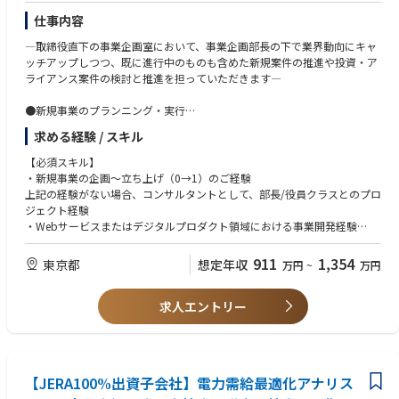
・TAM再定義/勝ち筋設計
・事業仮説立案
仕事内容
・事業計画策定
―取締役直下の事業企画室において、事業企画部長の下で業界動向にキャ
・PoC設計〜商用化推進
ッチアップしつつ、既に進行中のものも含めた新規案件の推進や投資・ア
・実行計画と実行部隊へのハンドオーバー
ライアンス案件の検討と推進を担っていただきます―
② アライアンス・共創推進
●新規事業のプランニング・実行
・大手保険会社等のトップ金融機関との共創案設計
└教育業界の中長期の見立て、新規事業機会の探索や機会のスクリーニン
・大手保険会社等の提携協議/交渉
求める経験 / スキル
グの実務を担う
・政府機関との連携協議
・新規事業に関する戦略や実行計画を策定し、事業計画に落とし込む
【必須スキル】
・新規事業開発推進プロセスの進捗・課題の管理を行う（案件数が多い場
・新規事業の企画～立ち上げ（0→1）のご経験
■仕事の魅力
合は一部の案件検討をリードいただく可能性あり）
上記の経験がない場合、コンサルタントとして、部長/役員クラスとのプロ
・日本の社会課題に向き合い、政府や最大手企業と業界課題の解決に取り
●投資・アライアンス案件の推進
ジェクト経験
組むことができる
└内部環境/外部環境を整理しつ、プランニング～クロージングの実務を
・Webサービスまたはデジタルプロダクト領域における事業開発経験
・次世代事業の創出創出という重点テーマに取り組むことができる
担う
・日本語でネイティブと同等のコミュニケーションが可能なこと / Native-l
・グループのアセットを最大限に活用した事業企画に取り組むことができ
・自社の状況と今後の方向性をキャッチアップする
ike fluency in Japanese
る
911
1,354
東京都
想定年収
万円
~
万円
・推進中の投資・アライアンス案件の進捗、課題の管理を行う（潜在する
・AI等の最先端テクノロジーに最前線に触れながら業務に携わることがで
課題の発見、マネジメントへの働きかけを含む）
【歓迎スキル】
きる
・カウンター（M&A仲介、アライアンス検討対象企業）との交渉を行う
求人エントリー
・教育業界への関心
・投資・アライアンス業務の経験
新規事業の企画から立ち上げまでの事業開発に関する知見を活かし、教育
業界のイノベーション創出をリードできます。
社長直下のインキュベーション組織において、事業機会の探索から構想設
【JERA100%出資子会社】電力需給最適化アナリス
計、事業化までを一気通貫で担う経験を積むことができます。0→1の創出
に加え、既存アセットを活かした事業の拡張や投資・アライアンス、実