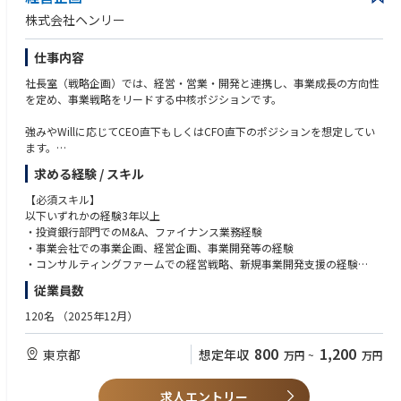
チ
【こんな人と働きたい】
株式会社ヘンリー
・診療報酬改定・医療DX政策動向の商談ストーリーへの反映
■「自分がやらないと誰もやらない」環境を楽しめる、圧倒的な当事者意
識を持つ方
仕事内容
◆プロダクト連携
■戦略を描くだけでなく、スクリプトや資料といった現場の武器まで自ら
・市場・商談から得たインサイトに基づくPdMへのプロダクトフィードバ
手を動かして作れる方
社長室（戦略企画）では、経営・営業・開発と連携し、事業成長の方向性
ック
■答えのない問いに対し、現場（商談・顧客インタビュー）に出て一次情
を定め、事業戦略をリードする中核ポジションです。
・新機能リリース時のGTM設計（訴求メッセージ、セールスイネーブルメ
報を取りに行ける方
ント）
■医療という社会インフラの課題解決に、長期目線でコミットしたい方
強みやWillに応じてCEO直下もしくはCFO直下のポジションを想定してい
職種の境界にこだわらず、マーケ・セールス・CS・プロダクトを横断して
ます。
※ 上記はあくまで現時点で想定している業務の例です。事業フェーズに応
動ける方
じて、トップライン向上に効くことであれば領域を問わず取り組んでいた
求める経験 / スキル
【具体的な業務内容】
だきます。
◆代表・経営陣および事業部門（営業・開発）と協働して、全社／事業戦
【必須スキル】
略の立案
以下いずれかの経験3年以上
◆事業戦略に基づく戦術設計および実行支援
・投資銀行部門でのM&A、ファイナンス業務経験
◆事業KPIの設計、および事業データを活用した事業運営体制の構築
・事業会社での事業企画、経営企画、事業開発等の経験
◆政策・顧客・市場・競合分析からの定量・定性インサイト抽出、それを
・コンサルティングファームでの経営戦略、新規事業開発支援の経験
事業戦略に反映する
・高いコミュニケーション能力と社内外の関係者と円滑に連携できる能力
従業員数
◆提案資料、営業資料、プレゼン資料の企画・整備
◆各部署を横断したプロジェクト推進（営業、開発、CSなど）
【歓迎スキル】
120名
（2025年12月）
・事業会社でPL責任を担い、自ら事業を成長させた経験
【ポジションの面白さ】
・医療業界に関する知識または関心
800
1,200
東京都
想定年収
万円
~
万円
◆日本の病院DX市場は SAM 約1兆円規模で、今後10年で最も大きな産業
・急成長するスタートアップでの勤務経験
構造の変革が求められる領域
◆AIによる医療提供体制そのものの再発明を目指し、病院経営を根本から
【こんな人と働きたい】
求人エントリー