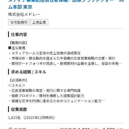
ム本部 東京
株式会社メドレー
在宅勤務可
上場企業
仕事内容
【職務内容】
■主な業務
・メディアセールス全体の売上目標の達成責任
・市場分析・競合動向を踏まえた中長期の広告営業戦略の立案・実行
・商材ポートフォリオの見直し・新規商材の企画を主導し、収益の多角化
を推進
求める経験 / スキル
・広告主（大手企業・広告代理店）との関係構築および長期的なパートナ
ーシップの形成
【必須条件】
・社内の各プロダクトオーナー（Lalune、頭痛ーる、アットリンク等）と
＜スキル＞
の連携による商材設計・顧客ニーズの整合
・広告営業戦略の策定・実行に関する専門知識
・経営陣へのレポーティングおよび事業成長に向けた意思決定支援
・複数プロダクト／商材を横断した提案設計能力
・各プロダクトのユーザーデータ・トラフィック分析に基づく広告ソリュ
・複雑な交渉を円滑に進めるためのコミュニケーション能力
ーションの設計
・メンバーを導くリーダーシップ
従業員数
・純広告に留まらない新たなアライアンスモデルやB2Bスキームの開発
・経営陣との折衝力
・クロージング後のオペレーション統一・業務プロセスの効率化推進
1,815名
（(2025年12月時点)）
・メディアセールスメンバー（将来的に拡大）の組織構築・育成・採用
＜経験＞
・広告営業またはメディア営業の経験（5年以上）