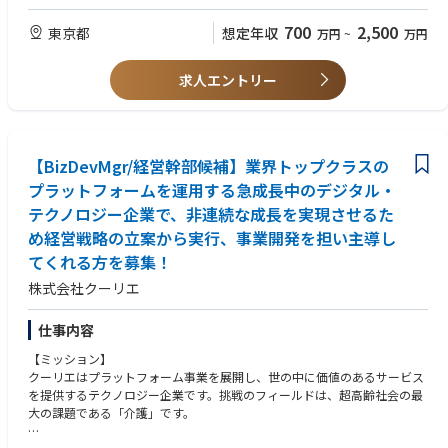
https://note.helpfeel.com/n/nf0c82a8a416a
しています。
700
2,500
東京都
想定年収
万円
~
万円
■コンサル組織の方々の入社理由
元外資大手戦略コンサル：ＡＩの専門性を身に着けたい、組織立ち上げを
求人エントリー
やりたい
元外資大手戦略コンサル：ワークライフ改善・社会的インパクトを残した
い、分かり易いコールセンターの自動化、コンサルは朝４～5時までずっ
と働く
元BIG4シニアマネージャー：AIをやりたい、デロイトで新しいテクノロジ
【BizDevMgr/経営幹部候補】業界トップクラスの
ー領域メタバースもやっていた、
プラットフォームを運用する急成長中のデジタル・
元大手外資総合系コンサルファーム若手：コンサルのPOCどまりが多く、
テクノロジー企業で、非連続な成長を実現させるた
最後までプロダクトを提供していきたい
インタビュー記事：https://note.com/gen_ax/n/nd30155c9a953
め経営戦略の立案から実行、事業開発を担い主導し
てくれる方を募集！
【ABOUT US】https://www.gen-ax.co.jp/aboutus/
株式会社クーリエ
自立に自律を融合し、次の“流れ”を生成する ー
Gen-AX（ジェナックス）は、コンタクトセンターの複雑な実務と課題を深
仕事内容
く理解し、自律型AIオペレーターを起点に顧客の課題を解決する変革者集
【ミッション】
団です。
クーリエはプラットフォーム事業を展開し、世の中に価値のあるサービス
単なるSaaS提供ベンダーとしてではなく各領域において、実装で価値を出
を提供するテクノロジー企業です。挑戦のフィールドは、超高齢社会の最
し切るプロフェッショナルが、AI時代に適合したBPR戦略やロードマップ
大の課題である「介護」です。
の策定、データモデルの設計までを一気通貫で支援します。
さらにソフトバンクのグループの事業フィールドと技術アセットも活用