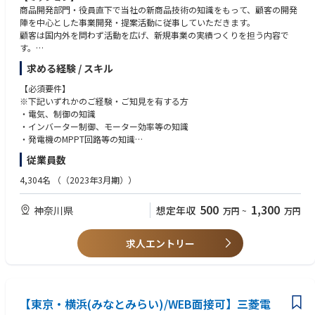
す。
■ナレッジ伴走型AIオペレーター 『X-Boost（クロスブースト）』
・会社の課題を自分事と捉え、主体的に課題発見や業務に取り組める方
商品開発部門・役員直下で当社の新商品技術の知識をもって、顧客の開発
金融、小売り／サービス、製造業を中心としたコンタクトセンターなどの
・不確実性を恐れず、従来のやり方に固執しないで柔軟に課題に向き合え
陣を中心とした事業開発・提案活動に従事していただきます。
【具体的な業務内容】
問い合わせ業務において複雑なB to B to Cの照会応答業務の効率化を目的
る方
顧客は国内外を問わず活動を広げ、新規事業の実績つくりを担う内容で
・全社戦略・事業戦略の立案と実行、全社プロジェクトの推進
とした、生成AI SaaSプラットフォームです。
・社内外のステークホルダーを巻き込みプロジェクトを推進できる方
す。
・予算作成、業績予測としての進捗管理
X-Boost プロダクトページ
・事業や組織の成長によって起きる急激な変化を前向きに捉えることがで
・事業KGI、KPI、NSMの策定や、組織戦略の立案・実行
https://x-boost.gen-ax.co.jp/
求める経験 / スキル
きる方
【詳細】
・非連続的な成長を実現するための事業開発とオペレーショナル・エクセ
・技術提案
【必須要件】
レンスの実現
■自律型AIオペレーター『X-Ghost（クロスゴースト）』
・新規事業開発
※下記いずれかのご経験・ご知見を有する方
・競合優位性の構築のためのデジタル・テクノロジー戦略の策定と実行
自律型AIオペレーター『X-Ghost（クロスゴースト）』の正式提供を開始
・企業深耕、企業開拓
・電気、制御の知識
しました。（2025年11月）コンタクトセンターにおけるさまざまな問い
・顧客折衝、営業活動
・インバーター制御、モーター効率等の知識
【ミッション】
合わせに対し、AIオペレーターとして自律思考型で、人間らしい自然な会
・トップアプローチ 等
・発電機のMPPT回路等の知識
社長・役員直下ポジションで全社戦略・事業戦略に基づく組織体制の構築
話で音声対話を行い、人間のオペレーターと共に企業の価値貢献を担うこ
・市場調査マーケテイングにおける幅広い行動力
し、スピーディに戦略を実行し、非連続な成長を実現することがミッショ
とを目指します。
従業員数
・ビジネスレベルでの英語実務経験
ンです。ファクトベースで再現性が高く成果を上げるための仕組みづくり
X-Ghost プレスリリース
や、オペレーショナルエクセレンスを実現し、市場で勝ち続けるための競
https://www.gen-ax.co.jp/news/press/20251110-01/
4,304名
（（2023年3月期））
【歓迎要件】
争優位を構築に携わっていただきます。
・電動化商品eAXLE等の設計実務経験
500
1,300
神奈川県
想定年収
万円
~
万円
・自動車動力伝達系の設計実務経験
【ポジションの魅力】
【Mission・Value】
経営・事業戦略をはじめ、AIなどデジタルテクノロジーを活用し、経営と
■Mission
事業成長に領域を横断して関わることができます。また、非連続な成長を
求人エントリー
自律に自立を融合し、次の"流れ"を生成する
実現するため、プロダクトやサービス開発のロードマップを策定し、実装
まで一気通貫で携わることが可能です。これにより、幅広い経験と知識を
■Value
得ながら、自身のキャリアを大きく成長させることができます。
Authentic：本質の追求をあきらめない
Proactive：全員が前のめりに共創する
【東京・横浜(みなとみらい)/WEB面接可】三菱電
【当社の紹介】
Asobi：余白に目を向けて遊び心を持ち続ける