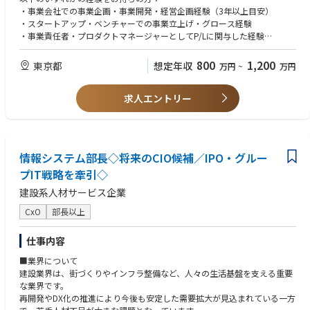
・M&A・PMIを通じて「事業を買い、育てる」経験が積める
・業務プロセス改善・生産性向上施策の推進
・事業会社での事業企画・事業開発・経営企画経験（3年以上目安）
・成果次第で、投資先・子会社の経営者ポジションへの登用あり
・組織課題の分析と改善提案
・スタートアップ・ベンチャーでの事業立上げ・グロース経験
・ファンド的な「数字だけ」の世界ではなく、社会価値創造に本気で取り
・DX・AI推進プロジェクトへの参画
・事業責任者・プロダクトマネージャーとしてP/Lに関与した経験
組む環境
・プロジェクトリードまたは小規模チームのマネジメント経験
事業ポートフォリオの拡大に貢献：
・上記に準ずる経験を有する方
【提供できる機会】
800
1,200
東京都
想定年収
万円
~
万円
・M&A案件の調査・分析・DD支援
※ 戦略コンサル・FAS・投資銀行出身の方も歓迎しますが、「事業側で
・ホールディングス経営の中枢で、グループ全体の成長戦略に関われる機
・PMI（経営統合）の企画・実行
自ら成果を出したい」という強い意志を重視します。
会
・投資先企業のモニタリングとハンズオン支援
求人エントリー
・M&Aの検討から実行、PMI、投資先のバリューアップまで一気通貫で経
【歓迎要件】
験できる環境
経営直轄の特命プロジェクト：
・新規事業の立上げ経験（0→1）
・CEO・CFOと近い距離で、経営判断や重要プロジェクトに関与できる機
・CEO・CFO直轄の戦略プロジェクト
・事業のスケール経験（1→10、10→100）
会
・新規事業の企画・立上げ
・M&A・PMIの実務経験
・複数の事業領域・成長フェーズに横断的に関わり、経営人材としての経
情報システム部長◇将来のCIO候補／IPO・グルー
・グループ横断施策の推進
・財務モデリング・バリュエーションのスキル
験値を広げられる環境
プIT戦略を牽引◇
・MBA、公認会計士等の資格
・戦略立案だけでなく、現場実行・組織変革・収益改善まで担える裁量
【期待役割・ミッション】
・成果次第で、投資先や新設子会社の経営者・役員候補として登用される
建設系人材サービス企業
当社はパーパス「野生と悟性で、新しい可能性を社会に循環させ続ける」
可能性
のもと、
CxO
部長以上
・短期的な財務改善だけでなく、長期的な事業成長と社会価値の創出に向
ミッションである「2035年までに日本の中堅・中小企業が目指す存在にな
き合える環境
る」ことの達成を目指し、事業ポートフォリオを拡大しております。
仕事内容
その事業展開を加速させるために、グループに所属する各社・各事業の成
【求める人物像】
長をさらに推進し、新たな事業機会を自ら発掘・具現化できる「将来の経
■業界について
・「社会に意味のある事業を創りたい」という志を持つ方
営人材候補」を募集します。
建設業界は、街づくりやインフラ整備など、人々の生活基盤を支える重要
・戦略を描くだけでなく、自ら手を動かして実行できる方
分析や資料作成では終わらず、グループ各社の現場に入り込み、経営陣と
な業界です。
・経営者・起業家として「自分ごと」で事業に向き合える方
共に事業を動かす活躍を期待しています。
再開発やDX化の推進により今後も安定した需要拡大が見込まれている一方
・多様なステークホルダーを巻き込み、組織を動かせる方