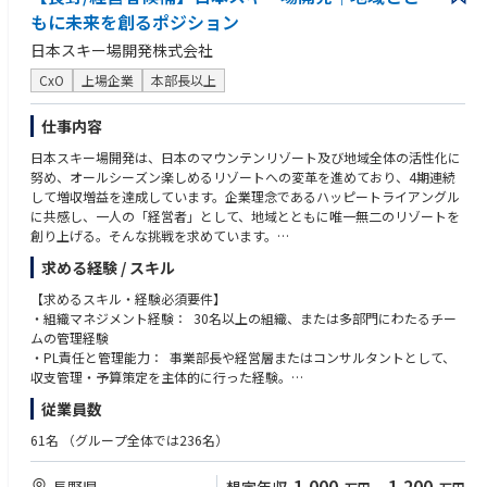
■募集背景
・IT統制、情報セキュリティ、個人情報保護、J-SOX対応など、ITガバナン
もに未来を創るポジション
★ポジションの魅力★
当社は中古住宅再生事業のリーディングカンパニーとして、全国で事業拡
ス領域に関する知見・実務経験
本ポジションは、日常的な運用管理ではなく、グループ横断のIT戦略やシ
日本スキー場開発株式会社
大を続けています。事業成長に伴い、業務プロセスの高度化やデータ活用
・IT投資計画の策定、予算管理、ROI評価、および経営層への稟議・提案
ステム統合、IPO準備を推進する中核ポジションです。「一からITガバナ
の推進、AIをはじめとする新たなテクノロジーの活用が重要な経営課題と
を行った経験
CxO
上場企業
本部長以上
ンスを構築し、企業を上場へと導く」という、ビジネスパーソンとして市
なっています。
・AI、生成AIを活用した業務改革や生産性向上施策の企画・導入経験
場価値が最も高まるフェーズを当事者として経験できます。ご活躍次第で
今後さらなる成長を実現するためには、全社横断でDX戦略を推進し、業務
・SalesforceをはじめとするCRM／SFAツール、BIツール、データ基盤等の
は、将来的にグループ全体のIT戦略を統括するCIO（Chief Information O
仕事内容
改革やシステム基盤の整備を加速させることが不可欠です。そこで今回、
導入・定着化・活用促進をリードした経験
fficer）など、より経営に近いポジションへのキャリアも期待しています。
経営と現場をつなぎながら、DX推進をリードいただくDX推進マネージャ
・DX推進組織、情報システム部門、プロジェクトチーム等の立ち上げ、組
日本スキー場開発は、日本のマウンテンリゾート及び地域全体の活性化に
ーを募集することに決定いたしました。
織運営、マネジメント経験
努め、オールシーズン楽しめるリゾートへの変革を進めており、4期連続
・全社横断の業務改革プロジェクトや基幹システム刷新プロジェクトを推
して増収増益を達成しています。企業理念であるハッピートライアングル
■ ミッション
進した経験
に共感し、一人の「経営者」として、地域とともに唯一無二のリゾートを
事業成長を支えるDX戦略の策定・推進を担い、テクノロジーとデータを活
・M&A後のシステム統合（PMI）や、複数拠点・複数部門を巻き込んだ変
創り上げる。そんな挑戦を求めています。
用した業務変革を実現すること。全社のシステム・業務プロセス・データ
革プロジェクトの経験
基盤を最適化するとともに、AI活用やデータドリブン経営を推進し、持続
求める経験 / スキル
【ミッション】
的な競争優位性の構築に貢献していただきます。
マウンテンリゾートの経営者として、リゾート全体の価値を高め、損益管
【求めるスキル・経験必須要件】
理から集客戦略、地域との連携まで、経営全般をリードしていただきま
・組織マネジメント経験： 30名以上の組織、または多部門にわたるチー
■ポジションの魅力
す。
ムの管理経験
・社長・役員直下で、グループ全体のDX戦略をゼロから推進する新設ポジ
・戦略立案・実行： リゾートの中長期的なビジョン策定と、ウィンタ
・PL責任と管理能力： 事業部長や経営層またはコンサルタントとして、
ションです。
ー・グリーンシーズン双方の収益最大化。
収支管理・予算策定を主体的に行った経験。
・親会社・株式会社カチタス（プライム上場）のDX推進部と連携し、DX
・セールスマーケティング：国内外に向けた営業・マーケティング活動。
・現場主義： 机上ではなく、現場を中心として、お客様や地域の声を聞
推進室の立ち上げを一気通貫で担っていただきます。
従業員数
・オペレーション管理： リフト、レストラン、レンタル等の安全なオペ
き、組織のリーダーリップを発揮する能力。
・要件定義から実行・進行管理まで主体的にリードできる裁量があります
レーションおよびサービスの向上。
61名
（グループ全体では236名）
（開発は外部パートナーと協働）。
・組織マネジメント： 数百名規模の組織マネジメントと人材育成。
■歓迎条件：
・地域連携：地元事業者、観光協会、自治体等との協業。
・ホテル、テーマパーク、アミューズメント施設等、リゾート・観光業の
1,000
1,200
長野県