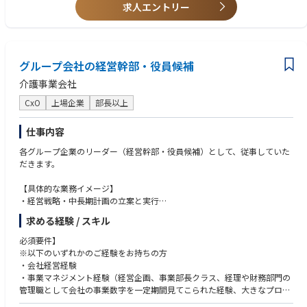
・ネットワーク、サーバー、クラウドサービスに関する広範な知識と運用
求人エントリー
4. 社内システムの運用・保守と業務効率化
経験
・バックオフィス系システム（会計、人事労務など）の安定運用・保守
・ISMS(ISO27001)やPマークの取得・運用経験
・社内業務プロセスの分析と、SaaS導入などによるDX推進
・監査法人や証券会社との折衝経験
・社内ヘルプデスク体制の構築と運用
グループ会社の経営幹部・役員候補
■求める人物像
【仕事の魅力】
・当社のパーパス「Empower Japan」、ミッション「Listening to heart
介護事業会社
・108億規模の資産を活かした『贅沢な0→1』フェーズ: 売上108億円規模
s」に共感いただける方
の安定した事業基盤がありながら、社内ITは未整備という「最大の伸びし
・オーナーシップの塊。前例のない課題に対しても、自らあるべき姿を描
CxO
上場企業
部長以上
ろ」があります。潤沢なリソースを背景に、レガシーシステムのしがらみ
き、周囲を巻き込んで完遂できる方
なく、あなたが考える「理想のIT環境」を最新の技術スタックで実現でき
・経営視点と現場視点の両方を持ち、バランスの取れた意思決定ができる
仕事内容
ます。
方
・「運用」ではなく「創業」を担う: 出来上がった組織の管理ではありま
各グループ企業のリーダー（経営幹部・役員候補）として、従事していた
・戦略立案だけでなく、自ら手を動かして実行（ハンズオン）することも
せん。CTO直下で全社のIT戦略を描く「白紙のキャンバス」が用意されて
だきます。
厭わない方
います。IPO準備という明確なマイルストーンに向け、ご自身の経験と知
・CTOや経営層、バックオフィス部門、監査法人など、多様なステークホ
見をフルに発揮し、最強のチームと仕組みを創り上げてください。
【具体的な業務イメージ】
ルダーと円滑に連携できる高いコミュニケーション能力を持つ方
・IPO実績という「キャリア資産」の獲得: 急成長企業のIPOプロセスを、I
・経営戦略・中長期計画の立案と実行
T責任者として完遂する経験は、あなたの市場価値を確固たるものにしま
・組織/人材マネジメント、評価制度設計
求める経験 / スキル
す。
・財務
・資本政策、行政連携
必須要件】
・福祉政策対応
※以下のいずれかのご経験をお持ちの方
・新規拠点の立ち上げ支援
・会社経営経験
・サービス品質の向上と現場連携
・事業マネジメント経験（経営企画、事業部長クラス、経理や財務部門の
・社内外のステークホルダーとの関係構築
管理職として会社の事業数字を一定期間見てこられた経験、大きなプロジ
など
ェクトのPM経験など）