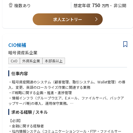
・出張が可能な方（必須）
750
複数あり
想定年収
非公開
万円
~
【歓迎要件】
求人エントリー
・社会課題や福祉分野への理解と共感がある方
・他社と良好な信頼関係を築けるコミュニケーション力がある方
・介護福祉士、社会福祉士等の福祉関係資格をお持ちの方
・経理・財務スキル検定をお持ちの方
CIO候補
暗号資産系企業
CxO
外資系企業
本部長以上
仕事内容
・暗号資産関連のシステム（顧客管理、取引システム、Wallet管理）の導
入、変更、英語のローカライズ作業に関連する業務
・IT戦略に関する企画・推進・進捗管理
・情報インフラ（グループウエア、Eメール、ファイルサーバ、バックア
ップサーバ等)の導入、運用保守業務。
・情報セキュリティ（認証サーバ、ウィルス対策、WEBセキュリティ、O
求める経験 / スキル
S更新等)のシステム導入、運用保守業務をお任せいたします。
・システム変更管理および障害管理に関する運用・レポーティング
【必須】
・金融に関する経験者
権限を持ち、全社にわたるプロジェクトを牽引頂くポジションです。
・社内情報システム（コミュニケーションツール・FTP・ファイルサー