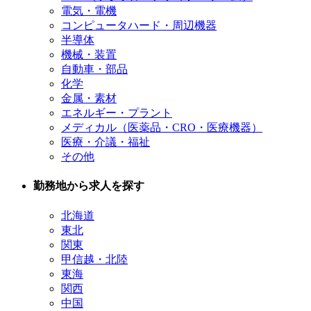
電気・電機
コンピュータハード・周辺機器
半導体
機械・装置
自動車・部品
化学
金属・素材
エネルギー・プラント
メディカル（医薬品・CRO・医療機器）
医療・介議・福祉
その他
勤務地から求人を探す
北海道
東北
関東
甲信越・北陸
東海
関西
中国