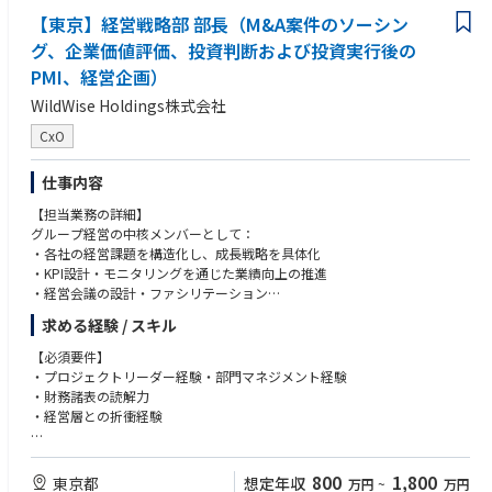
【東京】経営戦略部 部長（M&A案件のソーシン
グ、企業価値評価、投資判断および投資実行後の
PMI、経営企画）
WildWise Holdings株式会社
CxO
仕事内容
【担当業務の詳細】
グループ経営の中核メンバーとして：
・各社の経営課題を構造化し、成長戦略を具体化
・KPI設計・モニタリングを通じた業績向上の推進
・経営会議の設計・ファシリテーション
求める経験 / スキル
事業成長のドライバーとして：
・収益改善・事業拡大プロジェクトの企画・実行
【必須要件】
・組織・オペレーション課題の特定と改善推進
・プロジェクトリーダー経験・部門マネジメント経験
・財務諸表の読解力
事業ポートフォリオの拡大：
・経営層との折衝経験
・新規投資・M&A案件のソーシング・DD・実行
・PMI推進（経営統合・組織融合・シナジー創出）
※上記および以下のいずれかの経験をお持ちの方：
・投資先の経営モニタリングとハンズオン支援
・事業会社での経営経験（含む事業部長）・事業成長牽引経験（売上数十
800
1,800
東京都
想定年収
万円
~
万円