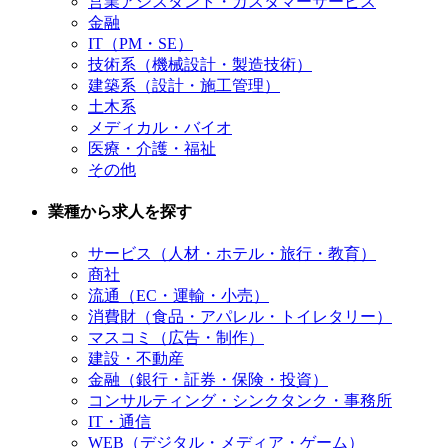
営業アシスタント・カスタマーサービス
金融
IT（PM・SE）
技術系（機械設計・製造技術）
建築系（設計・施工管理）
土木系
メディカル・バイオ
医療・介護・福祉
その他
業種から求人を探す
サービス（人材・ホテル・旅行・教育）
商社
流通（EC・運輸・小売）
消費財（食品・アパレル・トイレタリー）
マスコミ（広告・制作）
建設・不動産
金融（銀行・証券・保険・投資）
コンサルティング・シンクタンク・事務所
IT・通信
WEB（デジタル・メディア・ゲーム）