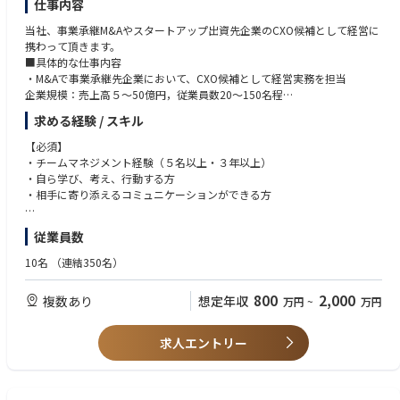
仕事内容
当社、事業承継M&Aやスタートアップ出資先企業のCXO候補として経営に
携わって頂きます。
■具体的な仕事内容
・M&Aで事業承継先企業において、CXO候補として経営実務を担当
企業規模：売上高５〜50億円，従業員数20〜150名程
・事業承継企業の役員と連携しながら各業務を担当
求める経験 / スキル
【必須】
・チームマネジメント経験（５名以上・３年以上）
・自ら学び、考え、行動する方
・相手に寄り添えるコミュニケーションができる方
【歓迎】
従業員数
・英語力（事業承継企業によっては，海外展開を強化するため）
・中小企業診断士
10名
（連結350名）
・MBA /MOT所有者
・定型的な業務はなく、自ら現場に足を運び、社外に飛び出し、課題解決
800
2,000
複数あり
想定年収
万円
~
万円
や新事業の推進等を進められる方
求人エントリー