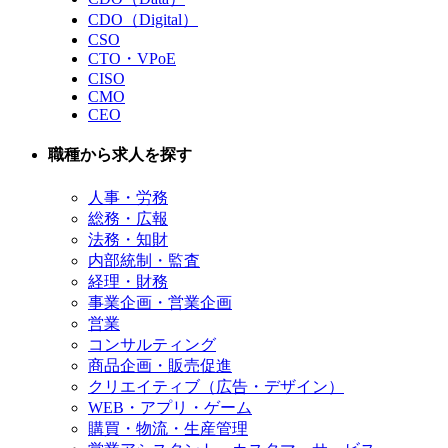
CDO（Digital）
CSO
CTO・VPoE
CISO
CMO
CEO
職種から求人を探す
人事・労務
総務・広報
法務・知財
内部統制・監査
経理・財務
事業企画・営業企画
営業
コンサルティング
商品企画・販売促進
クリエイティブ（広告・デザイン）
WEB・アプリ・ゲーム
購買・物流・生産管理