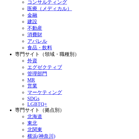
コンサルティング
医療（メディカル）
金融
建設
不動産
消費財
アパレル
食品・飲料
専門サイト（領域・職種別）
外資
エグゼクティブ
管理部門
MR
営業
マーケティング
SDGs
LGBTQ+
専門サイト（拠点別）
北海道
東北
北関東
横浜(神奈川)