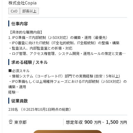
を進める必要がある
株式会社Copia
ライブ配信業界は近年、飛躍的な成長を遂げており、TikTokのグローバル
・“戦略を描く力”と“現実に実行させる力”の両方が求められる
ビジネスにおける次なる成長の原動力となっています。また、世界中のユ
CxO
部長以上
ーザーに大きな喜びをもたらすとともに、クリエイターが自分自身を表現
するための新たな場を提供しています。
仕事内容
■具体的には、以下の業務を担当していただきます：
【具体的な職務内容】
・担当する事業部門と連携し、事業戦略を深く理解した上で、チーム内に
1. IPO準備・IT内部統制（J-SOX対応）の構築・運用（最優先）
質の高い人事実務を定着させること；
・IPO審査に向けたIT統制（IT全社的統制、IT全般統制）の整備・構築
・ライン管理職と協議し、人材開発、業績管理、労使関係などについて、
・監査法人、内部監査室との折衝・対応
必要に応じて人事面での助言を行うこと；
・ログ管理、アクセス権管理、システム開発・運用ルールの策定と文書化
・チームおよび従業員の開発ニーズを積極的に把握し、提言を行い、適切
・ITリスクの識別、評価、対応策の策定
求める経験 / スキル
な解決策を実行すること；
・従業員の懲戒事案を管理し、各事案の対応方法について事業部門のリー
2. 情報システム部門の立ち上げとIT戦略立案
■必須スキル
ダーに助言すること；
・情報システム部門のロードマップ策定、組織設計、採用
・情報システム（コーポレートIT）部門での実務経験 (目安：5年以上)
・学習・開発、報酬・福利厚生、人事オペレーション、その他の人事チー
・全社のIT戦略立案、IT投資計画の策定、予算管理
・IPO準備もしくは上場維持フェーズにおけるIT内部統制（J-SOX対応）の
ムと連携・協力し、解決策を実行します；
構築・運用
・担当事業部門の従業員を対象に、エンゲージメント向上に向けた取り組
3. 社内ITインフラ・セキュリティ基盤の構築・運用
経験
みを推進します；
・情報セキュリティポリシー、各種規程の策定と全社への浸透
・プロジェクトリードの経験、システム導入やリプレイス、業務改善プロ
従業員数
・組織文化向上のための活動を企画・実施します。
・ID管理基盤（Azure AD, Google Workspaceなど）の整備・運用
ジェクトなどを主体となって推進した経験
・PC・モバイルデバイスのライフサイクル管理（MDM導入、キッティン
238名
（※2025年10月1日時点の総数）
グ）
■歓迎スキル
・セキュアな社内ネットワーク（オフィス、リモート）の設計・運用
・情報セキュリティポリシーの策定やガバナンス強化の実務経験
900
1,500
東京都
想定年収
万円
~
万円
・SaaS導入・管理ガイドラインの策定と最適化（アカウント管理、コスト
・ゼロから部門や仕組みを立ち上げた経験、またはそれに準ずるオーナー
管理）
シップを持った業務推進経験