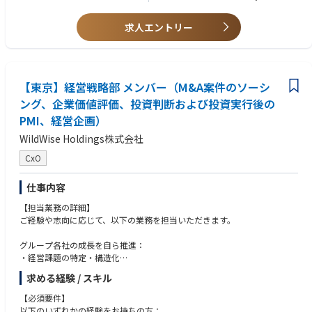
億規模への拡大など）
【期待役割・ミッション】
・P/L責任を持った経験、または事業再生・ターンアラウンド経験
当社はパーパス「野生と悟性で、新しい可能性を社会に循環させ続ける」
求人エントリー
・上記に準ずる経験を有する方
のもと、ミッションである「2035年までに日本の中堅・中小企業が目指す
※ 戦略コンサル・FAS出身の方も歓迎しますが、「事業側に移って自ら成
存在になる」ことの達成を目指し、事業ポートフォリオを拡大しておりま
果を出したい」というマインドを重視します。
す。
その事業展開を加速させるために、グループに所属する各社・各事業の成
【歓迎要件】
【東京】経営戦略部 メンバー（M&A案件のソーシ
長をさらに推進し、新たな事業機会を自ら発掘・具現化できるコアメンバ
・複数事業・複数拠点のマネジメント経験
ーとして迎え入れたいと考えております。
ング、企業価値評価、投資判断および投資実行後の
・100名超の組織運営経験
・M&A（買い手側）の実務経験、PMI主導経験
PMI、経営企画）
経営戦略部 部長のミッションは、グループ各社の企業価値向上に向けた重
・業界問わず「0→1」「1→10」いずれかの事業フェーズ経験
要施策を推進することです。
WildWise Holdings株式会社
・MBA、公認会計士等の資格
CEO・CFOと連携しながら、経営課題の整理、成長戦略の具体化、M&A・
CxO
PMI支援、経営改善プロジェクトの推進などを担っていただきます。
グループ各社の成長戦略を描き、自ら現場に入って実行までリードしてい
仕事内容
ただきます。戦略コンサルや投資銀行のような「助言者」ではなく、事業
の当事者として成果にコミットするポジションです。
【担当業務の詳細】
・各社の経営課題を見極め、成長のボトルネックを解消する
ご経験や志向に応じて、以下の業務を担当いただきます。
・新規M&Aの発掘から、PMI・バリューアップまで一気通貫で担う
・将来的には、投資先や新設子会社の経営者候補として事業を率いる可能
グループ各社の成長を自ら推進：
性も
・経営課題の特定・構造化
・成長戦略・事業計画の策定と実行
このポジションの魅力としては、以下のようなものが挙げられます。
求める経験 / スキル
・KPI設計・モニタリングを通じた業績改善
・ホールディングス経営の中枢で、グループ全体の成長戦略に関与
【必須要件】
・複数の事業ドメインに横断的に携われる稀少なポジション
現場に入り込み、変革を実現：
以下のいずれかの経験をお持ちの方：