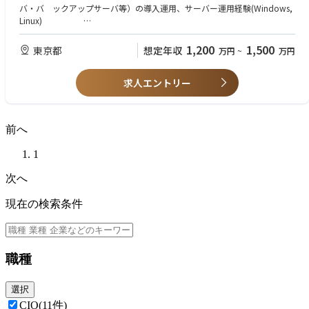
CIOとして、IT戦略全体を牽引。クラウド化やAI・ブロックチェーン導入な
バ・バ ックアップサーバ等）の導入運用、サーバー運用経験(Windows,
ど最先端技術を活用し、金融業界のデジタルトランスフォーメーションを
Linux)
実現します。経営陣と密に連携し、開発環境で新規サービス企画から運用
・AD、ウイルス対策、WEBセキュリティなどの導入、運用
まで幅広くリード。チームを率いて未来の金融を切り拓く、やりがいと刺
・windows更新管理
1,200
1,500
東京都
想定年収
万円
~
万円
激に満ちたポジションです。
【歓迎】
求人エントリー
・要件定義、仕様作成
・仮想サーバ運用経験
・SOC、CSIRT等のセキュリティ対応業務
・海外の業者とのメール、TELでのコミュニケーションが可能な方
前へ
1
次へ
現在の検索条件
職種
選択
CIO
(11件)