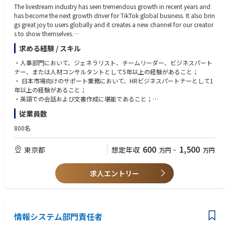
・既存のやり方を尊重しつつ、必要なところは曖昧にせず、変えるべき
The livestream industry has seen tremendous growth in recent years and
※出張：有（国内・海外）
ことを変えられる方
has become the next growth driver for TikTok global business. It also brin
・CIOや経営層と率直に議論でき、同時に現場メンバーとも信頼関係を
gs great joy to users globally and it creates a new channel for our creator
築ける方
s to show themselves.
＜当ポジションの魅力・難しさ＞
・守りの統制と攻めの変革のバランスを取れる方
難易度は高い一方で、会社のIT・デジタル変革の中核を担える、非常に影
求める経験 / スキル
Specifically, you will:
響力の大きいポジションです。
- Partner with your assigned business unit and ensure a deep understandi
・人事部門において、ジェネラリスト、チームリーダー、ビジネスパート
ng of business strategy and implement high-quality HR practices within t
ナー、または人材コンサルタントとして5年以上の経験があること；
【魅力】
he team;
・ 日本市場向けのサポート業務において、HRビジネスパートナーとして1
・CIO直下で、グローバルIT本部全体の変革に直接関与できる
- Consult with line management and provide HR guidance when approp
年以上の経験があること；
・IT戦略、投資、ガバナンス、人材、組織運営など、IT部門経営に近い
riate, including talent development, performance management, and em
・英語での会話および文書作成に堪能であること；
テーマを幅広く担える
ployee relations;
・ 組織のあらゆる階層において、影響力を発揮し、変革を推進し、効果的
・自動車業界の大きな変化の中で、SDV、データ、AI、セキュリティ、
従業員数
- Proactively assess team and employee development needs, make reco
にコミュニケーションを図り、現状に挑むことができる、優れた関係構築
基幹刷新など重要テーマに関与できる
mmendations, and implement appropriate solutions;
能力を有すること；
800名
・経営層との距離が近く、自らの提案や判断が会社全体のIT運営に影響
- Manage employee disciplinary issues and advise business leaders on ho
・ 不確実な状況にも柔軟に対応でき、データや洞察を活用して思慮深い判
を与える
w to manage each case;
断を下し、適切な意思決定を行う能力を有すること；
・既存の運用を守るだけでなく、IT部門そのものを変革する役割を担え
600
1,500
東京都
想定年収
万円
~
万円
- Integrate and partner with HR colleagues in the Learning & Developmen
・人材の継続的な育成と支援を通じてビジネスを成長させるための、深い
る
t, Compensation & Benefits, HR operations, and other HR teams to impl
ビジネスセンスを有すること。
ement solutions;
求人エントリー
【難しさ】
- Drive employee engagement agenda for the employees in your business
【歓迎要件】
・既存システム、業務慣習、組織構造、コスト制約など、すぐには変え
unit(s);
テクノロジー業界での勤務経験、または同業界のサポート経験があること
にくい課題も多い
- Plan and implement organizational culture activities.
が望ましい。
・経営からはスピードと成果が求められる一方、現場には実行負荷やリ
ソース制約がある
＝＝＝＝＝＝＝＝＝＝＝＝＝＝＝＝＝＝＝＝＝＝＝＝＝＝＝＝＝＝
情報システム部門責任者
・各部門の個別事情を理解しながらも、本部全体としての標準化・統制
■チームについて