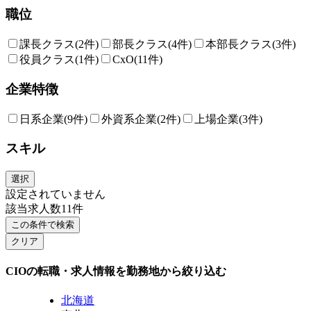
職位
課長クラス
(2件)
部長クラス
(4件)
本部長クラス
(3件)
役員クラス
(1件)
CxO
(11件)
企業特徴
日系企業
(9件)
外資系企業
(2件)
上場企業
(3件)
スキル
選択
設定されていません
該当求人数
11
件
この条件で検索
クリア
CIOの転職・求人情報を勤務地から絞り込む
北海道