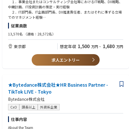
・各部門が個別最適に陥らないよう、全体最適の観点で方向づける
１．事業会社またはコンサルティング会社等におけるIT戦略、DX戦略、
２．本部横断のガバナンス強化
中期計画、IT投資計画の策定・実行経験
・投資判断、契約管理、委託先管理、ITGC、セキュリティ、監査対応
２．IT部門長、IT企画部門長、DX推進責任者、またはそれに準ずる立場
などの統制レベルを高める
でのマネジメント経験
・属人的/部門慣習的な運用を見直し、共通ルールや標準プロセスと
３．複数部門を巻き込んだ業務改革、IT改革、基幹システム刷新、デー
従業員数
して定着させる
タ活用、AI活用等の推進経験
・国内外グループ会社を含めたITガバナンスの高度化を推進する
４．ITガバナンス、投資管理、予算管理、リスク管理、セキュリティ、
13,570名
（連結：28,572名）
３．ITコスト/投資ポートフォリオ改革
監査対応に関する実務経験
・OPEX/CAPEXの構造を可視化し、維持運用費の適正化と成長投資へ
５．経営層向けの報告、提案、意思決定支援の経験
1,500
1,680
東京都
想定年収
万円
~
万円
の資源シフトを進める
６．部下/組織のマネジメント、人材育成、組織変革の経験
・大規模投資案件について、目的、効果、リスク、ROI、実行体制を
７．ビジネスレベルでの英語力（実務での使用経験）
厳しく見極める
８．TOEIC600点以上（※入社後の取得でも可）
求人エントリー
・経営層に対して、意思決定に必要な論点をわかりやすく提示する
４．組織/人材強化
＜歓迎要件＞
・IT人材のスキル、役割、キャリアパスを整理し、計画的な育成を進
１．製造業、自動車業界、グローバル企業でのIT/DX推進経験
める
２．海外拠点、グループ会社、グローバルIT組織のマネジメント経験
・若手/中堅/管理職それぞれの成長課題を踏まえた育成施策を推進す
★Bytedance株式会社★HR Business Partner -
３．大規模なERP、PLM、SCM、CRM、データ基盤、クラウド、セキュ
る
リティ関連プロジェクトの経験
TikTok LIVE - Tokyo
・外部パートナー活用、内製力強化を組み合わせた人材ポートフォリ
４．外部パートナー、SIer、コンサル、オフショア等を活用した体制構
Bytedance株式会社
オを設計する
築・ベンダーマネジメント経験
５．CIO/経営層とのコミュニケーション
CxO
課長以上
外資系企業
・CIOの問題意識を具体的な施策/実行計画に落とし込む
＜求める人物像＞
・CEO/COO/CFO等への報告・相談に向けた論点整理、資料化、説明
・経営視点と現場感覚の両方を持ち、現実的な変革を推進できる方
仕事内容
支援を行う
・単に資料を作るだけでなく、関係者を巻き込み、実行まで持ち込める
・経営と現場の間に立ち、実行可能な変革に落とし込む
方
About the Team