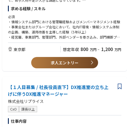
で、若手人材不足が大きな課題となっています。
・将来、グループ内で事業会社の経営を担う意欲のある方
CEO・CFOのもと、グループ各社の成長戦略立案から実行までを一気通貫
当社は、そうした社会課題に対し「人」の力で価値提供を行う建設業特化
求める経験 / スキル
で担います。コンサルのように「提言して終わり」ではなく、自ら現場に
のHR企業として、業界の成長と発展を支えています。
入り、成果が出るまでやり切るポジションです。
必須
■当社について
・情報システム部門における管理職経験およびメンバーマネジメント経験
このポジションの魅力としては、以下のようなものが挙げられます。
当社は、「未来を創る仕事に挑戦したい」という想いを持つ方々に寄り添
・事業会社またはグループ会社において、社内IT環境・情報システム体制
・ホールディングス経営の中枢で、グループ全体を俯瞰しながら働ける
い、未経験から専門知識を身につけ、キャリアを築くまでを一貫して支援
の企画、構築、運用改善を主導した経験（5年以上）
・CEO・CFO直下で経営判断のプロセスを間近に学べる
する建設系HR企業です。施工管理・CADオペレーター・事務職など、建設
・経営層、事業部門、管理部門、外部ベンダーを巻き込み、部門横断プロ
・複数の事業会社に関与し、業界横断的な経験が積める
業界を支える技術系人材領域を中心に、大手ゼネコンを含む全国2,100社
ジェクトを推進した経験
・M&A・PMIを通じて「事業を創る側」の経験が得られる
以上の企業と取引を行い、業界の人材課題解決を支えています。
・情報セキュリティ、IT統制、内部統制、監査対応のいずれかに関する実
800
1,200
東京都
想定年収
万円
~
万円
・成果次第で、20代〜30代で事業責任者・子会社経営者への抜擢あり
務経験
・ファンド的な「数字だけ」の世界ではなく、社会価値創造に本気で取り
【概要】
・セキュリティ確保、業務効率化、コスト最適化をバランスさせたIT投資
組む環境
グループ全体のIT基盤・情報セキュリティ・業務システム統合を統括し、I
求人エントリー
判断・運用設計の経験
PO準備およびグループ成長を支える情報システム部門の責任者として、経
・変革期の組織において、既存運用を整理し、標準化・仕組み化を進めら
【提供できる機会】
営陣と連携しながらIT面の経営課題解決をリードしていただきます。
れる実行力
・ホールディングス経営の中枢で、グループ全体の成長戦略に関われる機
会
本ポジションは、一般的な社内インフラ管理に加え、子会社を含むグルー
尚可
・M&Aの検討から実行、PMI、投資先のバリューアップまで一気通貫で経
【１人目募集 / 社長役員直下】DX推進室の立ち上
プ全体のIT統制、セキュリティ強化、システム統合、業務標準化を推進す
・上場企業または上場準備企業グループでの情報システム部門経験
験できる環境
る部長職です。会社のIT戦略を担う中核人材として、IPO準備やグループ横
げに伴うDX推進マネージャー
・PMI、グループ会社統合、基幹システム刷新、クラウド移行の経験
・CEO・CFOと近い距離で、経営判断や重要プロジェクトに関与できる機
断プロジェクトなど、経営に直結する重要テーマをリードしていただきま
・ISMS、JSOX、内部監査、ITGC、BCP設計に関する知見
会
株式会社リプライス
す。
・PMまたはPMOとして複数部門を巻き込むプロジェクトを完遂した経験
・複数の事業領域・成長フェーズに横断的に関わり、経営人材としての経
・建設、人材、アウトソーシング業界における業務システム理解
CxO
課長以上
験値を広げられる環境
【業務内容】
・戦略立案だけでなく、現場実行・組織変革・収益改善まで担える裁量
■IT戦略・グループIT基盤の構築
★情報処理安全確保支援士、PMP、ITストラテジスト、CISSP等をお持ち
仕事内容
・成果次第で、投資先や新設子会社の経営者・役員候補として登用される
・グループ全体のIT戦略・システムロードマップの企画・推進
の方は歓迎
可能性