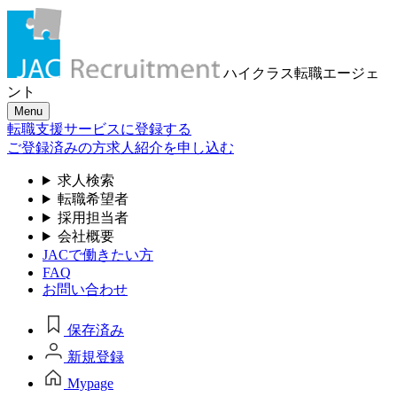
ハイクラス転職
エージェ
ント
Menu
転職支援サービスに登録する
ご登録済みの方
求人紹介を申し込む
求人検索
転職希望者
採用担当者
会社概要
JACで働きたい方
FAQ
お問い合わせ
保存済み
新規登録
Mypage