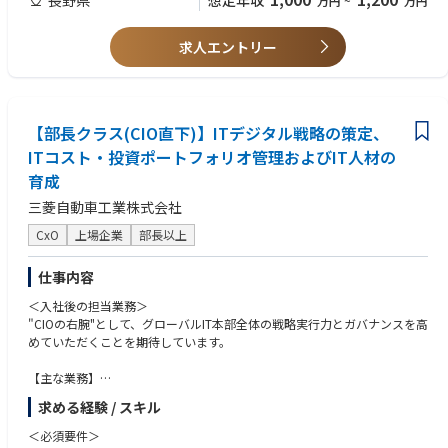
想定年収
万円
~
万円
・投資計画立案・実行： リゾートの設備リニューアルや新規事業投資、D
経験。財務会計、コンサルティング等の経営指導の経験
X関連投資等。
求人エントリー
【勤務先】
ご経験やご希望に合わせて、グループ会社である以下のリゾートいずれか
での勤務を想定しております。
(株)鹿島槍
白馬観光開発(株)
【部長クラス(CIO直下)】ITデジタル戦略の策定、
栂池ゴンドラリフト(株)
ITコスト・投資ポートフォリオ管理およびIT人材の
(株)岩岳リゾート
育成
(株)北志賀竜王
(株)ハーレースキーリゾート
三菱自動車工業株式会社
川場リゾート(株)
CxO
上場企業
部長以上
めいほう高原開発(株)
(株)スパイシー
日本スキー場開発(株)
仕事内容
＜入社後の担当業務＞
"CIOの右腕"として、グローバルIT本部全体の戦略実行力とガバナンスを高
めていただくことを期待しています。
【主な業務】
１．IT・デジタル戦略の実行推進
求める経験 / スキル
・中期IT・デジタル戦略を、年度計画、実行計画、KPIに落とし込む
・重点施策の進捗、課題、リスクを把握し、必要な打ち手を講じる
＜必須要件＞