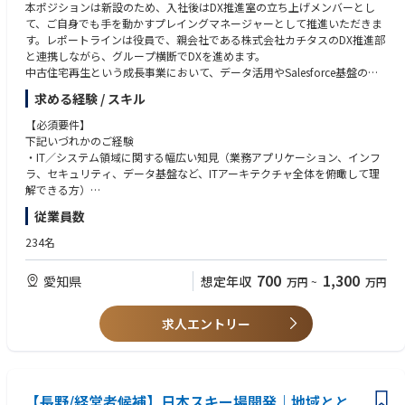
・株式会社アーキ・ジャパン、JAGフィールド株式会社を含むグループ内
本ポジションは新設のため、入社後はDX推進室の立ち上げメンバーとし
・短期的な財務改善だけでなく、長期的な事業成長と社会価値の創出に向
システム統合・標準化の推進
求める人物像
て、ご自身でも手を動かすプレイングマネージャーとして推進いただきま
き合える環境
・部長職として、経営方針を現場施策に落とし込み、最後まで実行できる
す。レポートラインは役員で、親会社である株式会社カチタスのDX推進部
■IPO・ITガバナンスの推進
方
と連携しながら、グループ横断でDXを進めます。
【求める人物像】
・IPO準備に向けたIT統制、情報セキュリティ、ISMS取得・運用改善、監
・グループ全体最適の視点で、子会社・部門間の利害を調整できる方
中古住宅再生という成長事業において、データ活用やSalesforce基盤の高
・戦略を描くだけでなく、泥臭く実行までやり切れる方
査対応の企画推進
・IPO準備、PMI、システム統合等の難易度の高いテーマに対し、主体的に
度化など、事業に直結するDXを上流から手がけられるポジションです。
・「なぜそうなるのか」を自分の頭で考え抜ける方
求める経験 / スキル
・JSOX、内部統制、BCP、ITガバナンスに関する体制整備
課題設定できる方
・多様なステークホルダーを巻き込み、物事を前に進められる方
・グループ全体のITインフラの企画・管理・最適化（サーバー、ネットワ
・高い倫理観と誠実さを持ち、情報管理・セキュリティの重要性を組織に
【業務詳細】
【必須要件】
・未経験領域でも貪欲に学び、成長し続けられる方
ーク、社内設備の管理）
浸透させられる方
・現状分析およびDXロードマップの策定
下記いづれかのご経験
・肩書きや権限に依存せず、経営陣・現場・外部専門家を動かせる実務推
全社のシステム・データ・業務プロセスを可視化し、優先順位を踏まえた
・IT／システム領域に関する幅広い知見（業務アプリケーション、インフ
■IT基盤・プロジェクトマネジメント
進力をお持ちの方
DX戦略の立案・推進を行っていただきます。
ラ、セキュリティ、データ基盤など、ITアーキテクチャ全体を俯瞰して理
基幹・業務システムの導入・刷新・改善プロジェクトの企画・推進（Sma
・DX推進
解できる方）
rtHR、ORDIA等）
生成AI活用、データ分析基盤の構築、Salesforce活用高度化などを通じ
・事業会社、ITコンサルティングファーム、SIer等において、IT戦略立案、
・サーバー、ネットワーク、クラウド、社内設備等のインフラ管理体制の
従業員数
て、事業競争力の強化を推進していただきます。
DX推進、業務改革プロジェクトを主導した経験
高度化
・IT基盤整備
・経営課題や事業戦略を理解し、それらを現場で実行可能な施策へ落とし
234名
・外部ベンダー、監査法人、コンサルタント等との折衝・コントロール
セキュリティ強化、IT統制、監査対応、ベンダー管理ルールの策定・運用
込みながら、関係者との合意形成を推進できる高いコミュニケーション能
など、安定したIT基盤の構築を担っていただきます。
力
700
1,300
■組織マネジメント
愛知県
想定年収
万円
~
万円
・DX推進組織の立ち上げ
・外部ベンダーやパートナー企業を適切にマネジメントしながら、要件定
・部門の組織運営、メンバー育成・マネジメント、業務分掌・運用ルール
DX推進室の役割定義、人員計画の策定、社内IT・DXリテラシー向上に向け
義、プロジェクト推進、進行管理まで主体的にリードできる実行力
の整備
た啓蒙活動を推進していただきます。
求人エントリー
・経営陣への課題提起、投資判断材料の整理、意思決定支援
・ベンダーコントロール
【歓迎要件】
外部コンサルティング会社や開発パートナーの提案評価、要件定義、進行
・組織横断で関係部門を巻き込み、業務変革やシステム導入・改善を推進
※業務上必要に応じて、各拠点への出張をお願いする場合があります。現
管理、品質管理を行っていただきます
した経験
在、東京本社のほか、仙台・名古屋・四日市・大阪・広島・福岡に拠点が
など
・経営層と直接連携しながら、全社視点でDX戦略の策定・推進を担った経
あります。
【長野/経営者候補】日本スキー場開発｜地域とと
験