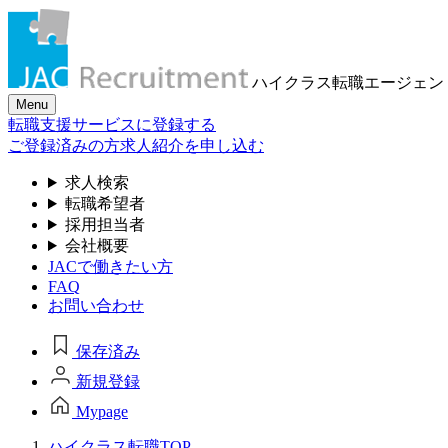
ハイクラス転職
エージェン
Menu
転職支援サービスに登録する
ご登録済みの方
求人紹介を申し込む
求人検索
転職希望者
採用担当者
会社概要
JACで働きたい方
FAQ
お問い合わせ
保存済み
新規登録
Mypage
ハイクラス転職TOP