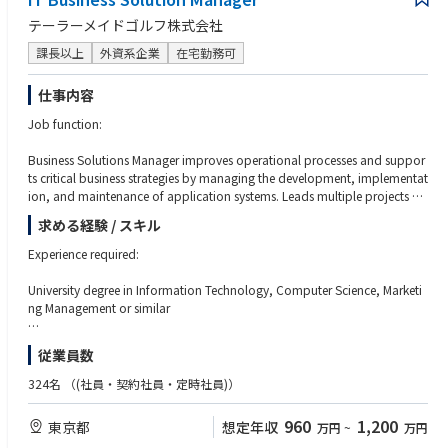
テーラーメイドゴルフ株式会社
課長以上
外資系企業
在宅勤務可
仕事内容
Job function:
Business Solutions Manager improves operational processes and suppor
ts critical business strategies by managing the development, implementat
ion, and maintenance of application systems. Leads multiple projects an
d oversees developers to ensure specifications are met. Provides input to
求める経験 / スキル
strategic decisions that affect functional areas of responsibility. May give i
nput to developing the budget. Capable of resolving escalated issues aris
Experience required:
ing from operations, which require coordination with other departments
or regions.
University degree in Information Technology, Computer Science, Marketi
ng Management or similar
At least 10 years of experience executing IT projects, especially those invo
従業員数
Key responsibilities:
lving back-office systems such as EDI, ERP, WMS and holding positions in
staff management
324名
（(社員・契約社員・定時社員)）
Establish and maintain a regional IT strategy supporting plans based on
Global IT strategy and needs
Minimum 10 years’ experience in technology development and deploym
960
1,200
東京都
想定年収
万円
~
万円
ent projects
Identify and help solve problems affecting business solutions and work c