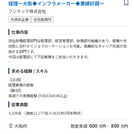
経理～大阪◆インフラメーカー◆業績好調～
フジテック株式会社
外資系企業
在宅勤務可
仕事内容
同社財務経理部門は経理部、経営管理部、財務部の組織があり、経験や志
向性に合わせてジョブローテーションも可能。長期的なキャリア形成が目
指せる部門です。
今回は経理部にて下記業務をご担当いただきます。
【具体的な業務】
求める経験 / スキル
・制度会計全般
・単体決算及び連結決算業務(年次/四半期/月次)
【必須】
・税務申告、国際税務
経理業務の経験
・監査法人対応 (会計監査論点に関する折衝)
【歓迎】
・海外グループ会社の決算指導、管理
英語での実務経験 (TOEIC600点以上)
従業員数
【お任せしたい主な役割】
・海外子会社を巻き込んだ連結決算業務のリードおよび、経営の意思決定
3,336名
（連結11,777名※2025年3月末時点）
スピードを上げる「決算早期化」の実現。
・グローバルスタンダードな会計基盤構築に向けたIFRS移行推進。
600
800
大阪府
想定年収
万円
~
万円
・外部コンサルタントを活用・ディレクションしながら、APA（事前確認
制度）対応をはじめとする高度な国際税務業務の遂行。