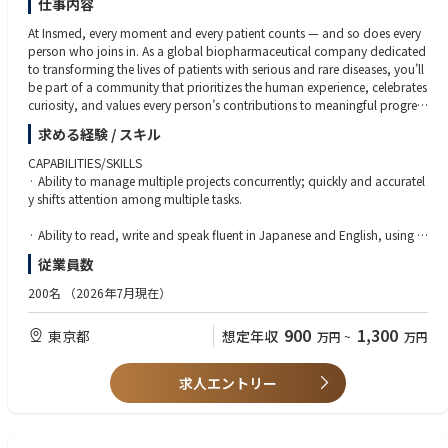
仕事内容
【担当製品】
At Insmed, every moment and every patient counts — and so does every
サーバー本体、サーバー用のマザーボード、サーバー用のビデオカード、
person who joins in. As a global biopharmaceutical company dedicated
ワークステーション
to transforming the lives of patients with serious and rare diseases, you’ll
be part of a community that prioritizes the human experience, celebrates
curiosity, and values every person’s contributions to meaningful progres
s. That commitment has earned us recognition as Science magazine’s N
求める経験 / スキル
o. 1 Top Employer for five consecutive years, certification as a Great Plac
e to Work® in the U.S., and a place on The Sunday Times Best Places to
CAPABILITIES/SKILLS
Work list in the UK.
· Ability to manage multiple projects concurrently; quickly and accuratel
y shifts attention among multiple tasks.
For patients, for each other, and for the future of science, we’re in. Are yo
u?
· Ability to read, write and speak fluent in Japanese and English, using a
ppropriate grammar, style and vocabulary.
従業員数
About the Role
The Senior Manager, Business Applications (Japan) is responsible for end
· Advance organizational AI capabilities through cross‑functional solutio
200名
（2026年7月現在）
-to-end solution design, implementation and deployment of Insmed’s Ja
n development, effective management of AI platforms, and ongoing ups
pan Business Applications portfolio. We are looking for a driven, results-
killing within the IT team.
900
1,300
東京都
想定年収
万円
~
万円
oriented leader to lead the effort in building Insmed’s next generation of
systems used to automate and optimize our critical Japan business appl
· Possess strong organizational skills and ability to demonstrate a syste
ications and processes. Our ideal candidate thrives in a fast-paced enviro
matic approach in carrying out assignments. Very detail oriented and exc
求人エントリー
nment and enjoys working for a global organization of highly complex
els at working with ambiguity.
business scenarios. The successful candidate will be a passionate builder
of talent and teams.
· Demonstrate sound judgement and decisiveness when navigating com
What You'll Do