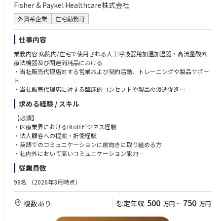
Fisher & Paykel Healthcare株式会社
・製品や社内各部署に関連する理解を自ら深め、会社の成長を支えるため
の行動を自発する
外資系企業
在宅勤務可
・医療機器ビジネスへの貢献をリードする（全般）
仕事内容
業務内容 病院内/在宅で使用される人工呼吸器用加温加湿器・高流量酸素
療法機器及び関連消耗品における
・当社販売代理店対する営業および契約活動、トレーニングや製品サポー
ト
・当社販売代理店に対する臨床的コンセプトや製品の浸透促進
・担当領域における拡販施策の立案・遂行並びに市場動向の情報収集
求める経験 / スキル
【必須】
・医療業界におけるBtoBビジネス経験
・法人顧客への提案・折衝経験
・英語でのコミュニケーションに前向きに取り組める方
・社内外において高いコミュニケーション能力
・チームとしての活動に抵抗のない方
従業員数
【尚可】
98名
（2026年3月時点）
・医療機器メーカー向けOEM営業または技術営業経験
・人工呼吸器などの呼吸領域および/もしくは麻酔領域の知見
500
750
複数あり
想定年収
万円
~
万円
・在宅医療（在宅酸素・在宅人工呼吸等）の経験
・新規事業や新製品の立ち上げに関わった経験