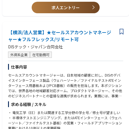
losely with Global/local IT peers and business stakeholders to analyze b
5+ years managerial experience in IT
求人エントリー
usiness systems and make recommendations for technical and process i
mprovements
Regional or multicultural management experiences (preferred)
Work on harmonization of local business processes, aligning with Globa
Able to lead back-office project(s) independently
l business processes
【横浜/法人営業】★セールスアカウントマネージ
Experience in sports industry is a plus
ャー★フルフレックス/リモート可
Manage IT staff (onsite, remote, in-house, and third-party outsourced tea
DISテック・ジャパン合同会社
ms) and drive both project implementation and daily IT operational sup
port management
Knowledge, skills and abilities:
外資系企業
在宅勤務可
Collaborate and work closely with the business teams and extended IT te
Solid Project coordination with hands-on experience in rolling out proje
仕事内容
ams both globally and regionally (systems analysts, solution architects,
cts for internal stakeholders
developers, security SMEs) to transform business requirements into scala
セールスアカウントマネージャーは、日本地域の顧客に対し、DISのデバ
ble system solutions
Effectively communicates with and guides business users by providing fu
イスインターフェース製品（ウェハーソート／ファイナルテストATEイン
nctional knowledge of back-office systems including EDI, ERP and WMS
ターフェース用基板およびPCB基板）の販売を担当します。本ポジション
Respond quickly to shifting market dynamics and business demands, an
system
では、世界各地の地域顧客対応チーム、プロダクトマネージャー、その他
d when appropriate, work with key leadership to mitigate project or ope
のビジネスパートナーとの密接な連携が求められます。業務には、事業目
rational risks or to prioritize projects
Strong project management skills and ability to balance need for agility
標および業績達成に向けた受注・売上の推進が含まれます。セールスアカ
求める経験 / スキル
and speed of execution with governance and risk management
ウントマネージャーは、新規市場シェア獲得に向けた競合対応の販売戦略
Act as the Japan IT Business Partner to serve as single point of escalation
において、地域顧客対応チームを牽引します。また、顧客満足度の管理お
・ 電気工学（EE）または関連する工学分野の学士号／修士号が望ましい
for strategic and critical tactical issues raised by the local and global stak
Able to manage several projects simultaneously
よび製品価格交渉についても責任を担います。
・ 半導体テストエンジニアリング、またはATEインターフェース（ウェハ
eholders
ーソート／ファイナルテスト基板）の営業・フィールドアプリケーション
Strong communication skills and ability to bridge gap between IT teams
【業務内容】
業務における10年以上の実務経験