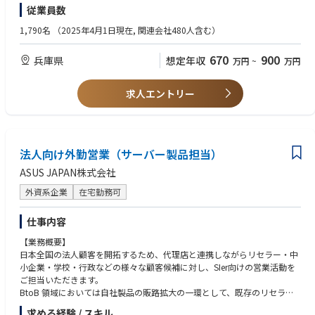
・会計監査対応または税務調査対応の経験がある方
従業員数
告・税務調査対応・資金管理にも携わり、会計・税務・財務を総合的に経
・英文メールの読解および作成ができる方（基礎レベル）
験しながら幅広い専門性を身に付けられます。
・Excelの基本的な操作・関数に関する知識を有する方
1,790名
（2025年4月1日現在, 関連会社480人含む）
【歓迎】
・SAP等のERPシステム利用経験
670
900
兵庫県
想定年収
万円
~
万円
・英会話スキル
・米国会計基準（US GAAP）に関する知識・実務経験
求人エントリー
法人向け外勤営業（サーバー製品担当）
ASUS JAPAN株式会社
外資系企業
在宅勤務可
仕事内容
【業務概要】
日本全国の法人顧客を開拓するため、代理店と連携しながらリセラー・中
小企業・学校・行政などの様々な顧客候補に対し、SIer向けの営業活動を
ご担当いただきます。
BtoB 領域においては自社製品の販路拡大の一環として、既存のリセラー
との関係構築だけではなく、新規顧客の開拓業務や定期的な深耕営業な
求める経験 / スキル