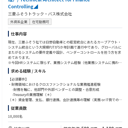
携し、ビジネスニーズや課題を把握したうえで改善施策を立案します。必
Controlling◢
要に応じて、Head of BrandやHead of DTCなどのビジネスリードに対し
て、分析結果や施策提案をプレゼンテーションしていただきます。
三菱ふそうトラック・バス株式会社
外資系企業
在宅勤務可
2. 広告キャンペーンにおけるペイドメディア施策の立案：30%
ブランドキャンペーンやビジネス目標に基づき、オンライン・オフライン
を横断した360°のペイドメディア施策を企画します。デジタル広告に加
仕事内容
え、OOH、TV、プリント、タイアップなど幅広いメディアを組み合わせ、
現在、三菱ふそう社では日野自動車との経営統合にあたるカーブアウト・
ブランド認知から購買促進まで一貫したメディア戦略を設計します。ま
システム統合という大規模PJTが5か年計画で進行中であり、グローバルに
た、メディアエージェンシーや広告代理店と連携しながら、既存のメディ
またがるシステムの要件定義や設計、ベンダーコントロールを担う方を求
ア枠にとらわれない新しいメディア活用の検討・開発にも携わります。
めております。
※今回HRシステムに限らず、業務システム経験（他業務システムに携わる
3. HOKA.COMにおけるマーケティングコンテンツの企画・改善：20%
事もございます）がある方が歓迎となります。
HOKA.COM上のランディングページやマーケティングコンテンツの企画・
求める経験 / スキル
改善を担当します。マーケティング視点から消費者UXを最適化し、広告施
【クロスファンクション業務】
策と連動したページ構成やコンテンツ展開を考えていただきます。必要に
【必須要件】
①クロスファンクショナルなステークホルダーとの調整・交渉
応じて、マーケティングチームや関連部門と連携しながら、HOKA.COM上
・財務領域におけるクロスファンクショナルな業務推進経験
-他のビジネス部門や外部ベンダーとの連携
のコピー作成やコンテンツ改善にも関与します。
-財務を軸に、他部門や外部ベンダーとの調整・合意形成
（部門横断での合意形成および課題解決の推進）
-Treasuryの業務理解（＊）
②システム設計およびアーキテクチャの統制
4. メディア・検索トレンドおよび競合動向のモニタリング：10%
（＊）資金管理、支払、銀行連携、会計連携等の理解（実務 or IT側での経
-スケーラビリティおよびコンプライアンスを考慮した設計
SEO/SEMの観点から、検索エンジン上におけるHOKAおよび関連キーワー
験）
従業員数
③新規テクノロジー／ソリューションの評価・導入提案
ドの動向を把握し、チームへ共有します。また、ペイドメディア領域にお
・ITプロジェクト／プロダクトマネジメント経験（3年以上）
-業務の高度化・効率化に向けた最新技術の調査
ける競合他社の活動や市場トレンドをモニタリングし、得られたインサイ
-要件定義～設計～導入～運用まで一気通貫での推進経験
10,000名
-継続的な改善およびイノベーション推進
トをもとに施策改善やグローバルチームへの情報共有に活用します。
・システム設計・アーキテクチャへの理解（アプリ＋インフラ）
④チームおよび関係者との協働推進
-可用性・セキュリティ・スケーラビリティを考慮した設計経験