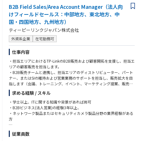
plex business challenges.
· Provides system support to the business ensuring accurate and timely p
B2B Field Sales/Area Account Manager（法人向
rocessing of all Japan Business applications including (Oracle Supply Ch
Ability to work with cross functional technical teams including operating
けフィールドセールス：中部地方、東北地方、中
ain and Financial applications).
systems, network, security, middleware and compliance.
国・四国地方、九州地方）
· Provides support to the Japan Supply Chain and Finance user commu
Who You Are
ティーピーリンクジャパン株式会社
nity to improve the efficiency of the group through features and function
7-10 years of experience with Oracle ERP (On Premise and/or Cloud) ap
外資系企業
在宅勤務可
s available in Oracle ERP Cloud.
plications with four years of experience working with Oracle ERP, P2P an
d Supply Chain Cloud applications.
· Challenges existing methods, processes and tools to optimize utilizati
仕事内容
7-10 years of experience in a Senior Information Technology related posi
on and efficiency of Oracle ERP Cloud and associated integrations.
tion.
・担当エリアにおけるTP-LinkのB2B販売および顧客開拓を支援し、担当エ
Minimum 3 years of experience supporting Oracle ERP Cloud application
リアの顧客販売を担当します。
· Provides user training and assistance as needed.
s within Japan region.
・B2B販売チームと連携し、担当エリアのディストリビューター、パート
7-10 years of defining, scoping, scaling and managing technology initiat
ナー、またはSIの維持および営業業務のサポートを担当し、販売拡大を目
· Supports the integration of acquisitions. This support may include ma
ives from a business applications perspective
指します（会議、トレーニング、イベント、マーケティング提案、販売資
pping data, data conversions, system configuration, and business proce
7-10 years of leveraging technology to improve system processes.
料の配布など）。
ss revisions.
5+ years of experience managing teams and major strategic projects with
求める経験 / スキル
・担当エリアの新規チャネル、新規B2Bディストリビューター、新規シス
in a global organization
テムインテグレーターの開拓、B2B販売拡大への取り組み（コールドコー
· Plays a key role in the integration of new requirements, solution archite
・学士以上、ITに関する知識や背景があれば尚可
5+ years of experience managing in an offshore delivery model.
ル、メール連絡、会議での問い合わせなど）。
cture and process improvements into the system and process flow, inclu
・B2Bビジネス(法人営業)の経験3年以上、
Strong communication and language skills in both Japanese and English
・中小企業向け製品の販売力強化を目的とした、関連するB2Bイベント、
ding the evaluation and introduction of additional technology to meet b
・ネットワーク製品またはセキュリティカメラ製品分野の業界経験がある
(Required).
活動、またはプログラムのサポート。
usiness requirements.
方
Experience in Record-To-Report, Procure-To-Pay, Order-To-Cash, Tax an
・上記以外のB2Bビジネスに関連する業務
d other financial business processes
· Coordinates with stakeholders to evaluate and make changes to Oracle
【求める人物像】
Excellent command of the Systems Development Life Cycle (SDLC) proce
従業員数
ERP Cloud systems to maintain compliance with corporate standards w
・積極的で、効率性があり、物事を積極的に考え、新しい挑戦を好み、常
ss