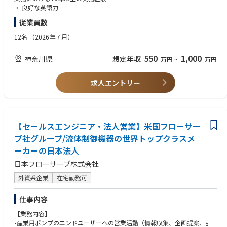
Liaise between Japan, the rest of Asia, and global headquarters to excha
and business Users
・ 新規事業機会の開拓およびアカウント戦略の策定
・ 良好な英語力
nge best practices, learn about global trends, and propose new services
・ パートナー、社内サポートチーム、および顧客と連携した戦略的な営業
・ 優れた対人スキル
or features to different functions that could help achieve Japan’s busines
Strong leadership and interpersonal skills, including the ability to lead, m
従業員数
プロセスの推進
・ リーダーシップおよびチームワークの能力必須
s goals
otivate, prioritize and support team members
・ 社内サポートチームおよびリソースとの円滑な連携
12名
（2026年７月）
・ 既存顧客との関係維持・拡大、および新規見込み顧客への営業機会の獲
Fluent in Japanese and English, with Japanese nationality or JLPT N2 cer
得
【当社について】
■職務内容（Job function）
550
1,000
tification or higher.
神奈川県
想定年収
万円
~
万円
・ 会社の事業目標達成および市場シェア拡大に向けた販売活動
半導体検査装置においてトップクラスのシェアを誇るテラダイン社に現在
Business Solutions Managerは、アプリケーションシステムの開発・導
・ 創造的な発想力と高い問題解決能力の発揮
あるDIS事業部が2024年5月に新会社として設立。
入・保守をマネジメントすることで、業務プロセスを改善し、重要なビジ
At least 5 years’ experience in management administration such as staff
求人エントリー
ネス戦略を支援します。
management, budget control and vendor contract management
複数のプロジェクトをリードし、仕様が満たされるよう開発担当者を管理
Solid interpersonal, networking and negotiating skills in a global environ
します。
ment
【セールスエンジニア・法人営業】米国フローサー
また、自身の責任領域に影響を与える戦略的な意思決定に対してインプッ
ブ社グループ/流体制御機器の世界トップクラスメ
トを行う可能性があり、予算策定に関わるインプットを行うこともありま
■必要な経験（Experience required）
す。
情報技術、コンピュータサイエンス、マーケティングマネジメント、また
ーカーの日本法人
は同等分野の大学学位
日本フローサーブ株式会社
運用（operations）から生じるエスカレーション課題（他部署または他地
ITプロジェクトの実行経験が10年以上（特にEDI、ERP、WMSなどバック
域との調整が必要なもの）を解決できることが求められます。
オフィスシステムに関わるプロジェクト）および、スタッフマネジメント
外資系企業
在宅勤務可
のポジション経験
■主要責任（Key responsibilities）
技術開発および導入プロジェクトの経験が最低10年
仕事内容
グローバルIT戦略に基づく地域IT戦略の策定・維持
ITにおける5年以上のマネジメント経験
ビジネスソリューションに影響する問題を特定し解決に貢献。グローバル
地域または多文化環境でのマネジメント経験（望ましい）
【業務内容】
／ローカルのIT担当者やビジネス関係者と連携して、ビジネスシステムを
バックオフィスのプロジェクト（複数可）を自律的にリードできること
•産業用ポンプのエンドユーザーへの営業活動（情報収集、企画提案、引