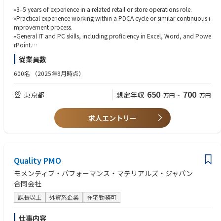
・ 社内または客先における診断テストの監督
•3–5 years of experience in a related retail or store operations role.
・ テストデータログの確認、および診断用テストプログラムのデバッグ・
各ブランドの戦略に基づき、店舗の新規出店業務を調整・実行すること
•Practical experience working within a PDCA cycle or similar continuous i
改善に向けたプログラマーとの連携
で、リテール事業の成長を支援します。本職務では、円滑な店舗運営体制
mprovement process.
の確立、社内外の関係者とのスムーズな連携、そして店舗の立ち上げを成
•General IT and PC skills, including proficiency in Excel, Word, and Powe
功させるために必要なタスクの期日通りの遂行を確実にします。
rPoint.
•Strong communication and coordination skills with internal teams and
従業員数
■業務概要
external partners.
•Coordinate with each brand to support store opening planning based
•Ability to execute store-opening tasks accurately and on schedule.
600名
（2025年9月時点）
on their strategy, ensuring smooth information sharing and timely execut
•Basic analytical skills for market research and P&L preparation.
ion.
•High attention to detail in documents, contracts, and project tracking.
650
700
東京都
想定年収
万円
~
万円
•Maintain regular communication with developers and real estate agenci
•Ability to build positive relationships with developers, landlords, and ve
es to gather up-to-date market and property information.
ndors.
•Conduct area and property research, compiling relevant market data to
•Practical problem-solving skills and flexibility in managing multiple task
求人エントリー
support site evaluation and decision-making.
s.
•Assist in negotiations with property owners by preparing data and docu
•Proficiency in PowerPoint and Excel; strong documentation skills.
mentation to help secure favorable commercial terms.
•Native-level Japanese; business-level English for communication with H
•Prepare accurate P&L estimates for new stores and share them with bra
Q/APAC.
nd teams and related stakeholders in Japan.
Quality PMO
•Collaborative mindset and ability to work effectively with cross-function
•Create required approval materials for brand HQ and APAC, ensuring ac
al teams.
モメンティブ・パフォーマンス・マテリアルズ・ジャパン
curacy and alignment with guidelines.
合同会社
•Support the store design process by coordinating between brand HQ a
nd interior vendors, ensuring plans align with budget and requirements.
• 小売業または店舗運営関連の業務経験（3～5年）。
課長以上
外資系企業
在宅勤務可
•Work closely with each brand’s retail team to prepare for store openings
• PDCAサイクルやそれに類する継続的改善プロセスの運用経験。
and support a smooth business handover post-opening.
• 一般的なIT・PCスキル（Excel、Word、PowerPointの習熟を含む）。
仕事内容
•Assist with contract-related tasks for existing stores, including updates a