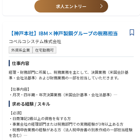
求人エントリー
【神戸本社】IBM×神戸製鋼グループの税務担当
コベルコシステム株式会社
外資系企業
在宅勤務可
仕事内容
経理・財務部門に所属し、税務業務を主として、決算業務（米国会計基
準・会社法基準）および財務業務の一部を担当していただきます。
【仕事内容】
・月次・四半期・年次決算業務（米国会計基準・会社法基準）
・財務諸表作成および会計監査対応
求める経験 / スキル
・法人税・消費税等の税務申告関連業務
・税務調査対応
【必須】
・資金管理等財務業務
・日商簿記2級以上の資格を有する方
・事業会社の経理部門または税務部門での実務経験が3年以上ある方
【業務の魅力】
・税務申告業務の経験がある方（法人税申告書の別表作成の一部担当経験
IBMグループの一員として、グローバル企業の経理・財務管理に加え、日
を含む）
本の大会社に求められる会計実務や監査法人対応を経験できます。税務申