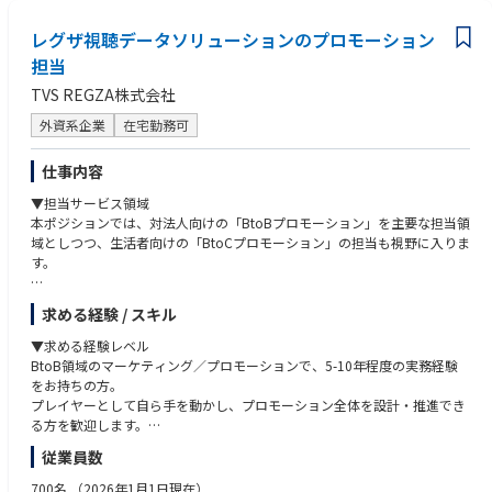
スの強みは、開発投資を積極的に行う事で生み出された製品力とサービス
の豊富さにあります。アイデックスは国内で唯一、医療機器、検査サービ
レグザ視聴データソリューションのプロモーション
ス、検査キットの3点を自社で提供している企業です。一方で、ワークラ
担当
イフバランスが整っており、女性が長期にわたり働きやすい環境であるた
TVS REGZA株式会社
め、女性の在籍率は50%を超えています。
外資系企業
在宅勤務可
仕事内容
▼担当サービス領域
本ポジションでは、対法人向けの「BtoBプロモーション」を主要な担当領
域としつつ、生活者向けの「BtoCプロモーション」の担当も視野に入りま
す。
【1】 BtoBプロモーション：レグザ視聴データソリューション
求める経験 / スキル
放送局・広告代理店・広告主・コンテンツホルダー等の法人企業に向け
た、レグザ視聴データソリューション（3本柱）のプロモーションです。
▼求める経験レベル
（サービスサイト：https://www.regza.com/tvdata/）
BtoB領域のマーケティング／プロモーションで、5-10年程度の実務経験
をお持ちの方。
1. レグザ TV データ（視聴データ分析）
プレイヤーとして自ら手を動かし、プロモーション全体を設計・推進でき
放送も配信も1秒単位で分析する、視聴データ分析サービス。
る方を歓迎します。
2. レグザ Direct リサーチ（視聴者アンケート）
従業員数
視聴ログの“ファクト”に基づく、視聴者アンケートサービス。
▼必須の経験・能力・知識
3. レグザ TV Ads（動画広告配信）
- BtoB領域におけるマーケティング／プロモーションの実務経験（5年
700名
（2026年1月1日現在）