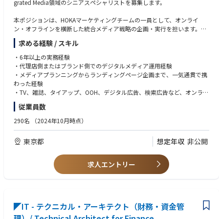
grated Media領域のシニアスペシャリストを募集します。
本ポジションは、HOKAマーケティングチームの一員として、オンライ
ン・オフラインを横断した統合メディア戦略の企画・実行を担います。デ
ジタル広告、SEO/SEM、リターゲティング、アフィリエイトなどのパフォ
求める経験 / スキル
ーマンスマーケティングに加え、OOH、TV、プリント、タイアップなど幅
広いペイドメディアを活用し、ブランド認知からエンゲージメント、コン
・6年以上の実務経験
バージョン最大化までを一貫して推進いただきます。
・代理店側またはブランド側でのデジタルメディア運用経験
・メディアプランニングからランディングページ企画まで、一気通貫で携
また、マーケティングチームやECチームと連携し、HOKA.COM上のランデ
わった経験
ィングページやマーケティングコンテンツの企画・改善にも携わっていた
・TV、雑誌、タイアップ、OOH、デジタル広告、検索広告など、オンライ
だきます。データ分析や消費者インサイトをもとにPDCAを回し、HOKA.C
ン・オフラインを問わないペイドメディアバイイング経験
従業員数
OMの売上最大化とブランドマーケティング目標の達成に貢献する、戦略
・ECサイトの売上やコンバージョンなど、ビジネス成果に直結する目標を
性と実行力の両方が求められるポジションです。
持ったメディア運用経験
290名
（2024年10月時点）
・Google Analyticsなどのトラフィック解析ツールの使用経験
【主な業務内容】
・各種広告プラットフォームにおける広告バイイングツールの使用経験
東京都
想定年収
非公開
・英語の読み書きに抵抗がない方※翻訳ツール等を活用しながら英文メー
※各業務の重要度順および時間配分（合計100%）
ルや資料を確認できるレベルを想定しています。英会話力は必須ではあり
ません。
求人エントリー
1. HOKA.COMのビジネス成長に向けたデジタルマーケティング施策の企
画・実行：40%
HOKA.COMの売上およびブランド成長を目的に、デジタルマーケティング
施策を企画・実行いただきます。アドネットワーク、SEO/SEM、リターゲ
ティング、アフィリエイトなどの広告施策を活用し、トラフィック創出か
◤IT - テクニカル・アーキテクト（財務・資金管
らコンバージョン最大化までを推進します。また、ECチームと定期的に連
理）/ Technical Architect for Finance