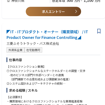
500
1,100
神奈川県
想定年収
万円
~
万円
-高いパフォーマンスと協働を重視した業務推進
【歓迎要件】
【重点領域業務】
・英語での業務遂行能力（会議・資料作成）
求人エントリー
＜Treasury領域（メイン）＞
・Treasury関連システム（FIS、決済基盤等）の導入・運用経験
ITプロダクトオーナー／リードとしての戦略策定・推進
・Legal/Compliance領域のIT対応経験
-ビジネス要件に基づく中長期システムロードマップの策定
-契約管理、規制対応、内部統制（SOX等）
ITソリューションの導入・刷新プロジェクトのリード
・グローバルプロジェクト経験
-要件定義から定着化までの一貫推進、進捗・リスク管理と品質担保
◤IT - ITプロダクト・オーナー（購買領域） / IT
・クラウド・インフラ・セキュリティ設計の知識
関連システムの運用・保守・安定稼働の確保
・データ連携（API、ETL）および周辺システム統合経験
Product Owner for Finance Controlling◢
-日常運用・障害対応、運用効率化とリスク最小化
・データ活用（BI等）の経験
三菱ふそうトラック・バス株式会社
＜Legal/Compliance領域（兼任）＞
・業務改革やデジタル化推進経験
IT面の対応
外資系企業
在宅勤務可
-ビジネス要件に基づく中長期システムロードマップの策定
-ITソリューション導入のリードまたは支援
仕事内容
【クロスファンクション業務】
①クロスファンクショナルなステークホルダーとの調整・交渉
-他のビジネス部門や外部ベンダーとの連携
（部門横断での合意形成および課題解決の推進）
②システム設計およびアーキテクチャの統制
-スケーラビリティおよびコンプライアンスを考慮した設計
求める経験 / スキル
③新規テクノロジー／ソリューションの評価・導入提案
-業務の高度化・効率化に向けた最新技術の調査
【必須要件】
-継続的な改善およびイノベーション推進
・購買領域におけるクロスファンクショナルな業務推進経験
④チームおよび関係者との協働推進