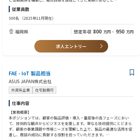
・GPO施設（グループ購買組織）における製品の導入および継続利用の活
・販売代理店との間で、双方にとって有益なパートナーシップを構築して
従業員数
動を推進する
きた成功経験
・担当する代理店の成長目標を達成し、チャネルチームと連携して計画を
・Salesforce（SFDC）を活用し、販売パイプラインおよび顧客関係（CR
500名
（2025年11月現在）
実行する
M）を効果的に管理できること
・他の営業グループや関連部門と協働し、支店および営業部門全体の成長
・ビジネスレベルの英語力（英語は社内文書やビジネスプロセスで頻繁に
800
950
福岡県
想定年収
万円
~
万円
に貢献する
使用されます）
・普通自動車運転免許
【具体的な業務】
求人エントリー
・医師やコメディカルスタッフに対し、製品推奨と最新の医療情報を提供
する
・社内向けテンプレート：顧客に対して、担当製品の理解や正しい使用の
ために、学習セッションの実施および説明（デモンストレーション）を行
う
FAE - IoT 製品担当
・対象顧客には、主に麻酔科医を中心とした医師、看護師、臨床工学技
ASUS JAPAN株式会社
士、材料管理などの管理部門といった病院関係者が含まれます
・担当エリア内で、学会・ワークショップ・セミナーなどのイベントを企
外資系企業
在宅勤務可
画し実行する
・温度管理に深い専門性を持つ臨床スペシャリストとチームで連携し、臨
仕事内容
床トレーニングやサポートを通じて製品の導入を推進する
・販売活動および案件パイプライン（機会の流れ）を効果的に管理し、パ
【業務概要】
イプラインの健全性や販売の有効性を定期的に見直して、収益成長を加速
本ポジションでは、顧客の製品評価・導入・量産後の各フェーズにおい
し、受注率の改善につなげる製品ライフサイクルの成熟度に基づき、担当
て、技術的な観点からビジネスを支援します。単なる技術提供にとどまら
エリア・施設に対する販売戦略を立案し、競合に対して主要製品ラインを
ず、顧客の事業課題や市場ニーズを理解した上で、製品の最適な活用を促
守りつつ成長させる
進し、商談の成功に貢献する役割を担っていただきます。
・GPO施設（グループ購買組織）における製品の導入および継続利用の活