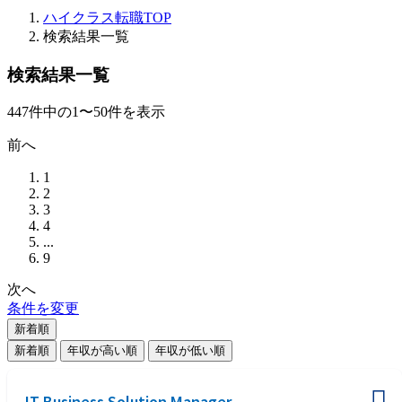
ハイクラス転職TOP
検索結果一覧
検索結果一覧
447
件
中の
1
〜
50
件を表示
前へ
1
2
3
4
...
9
次へ
条件を変更
新着順
新着順
年収が高い順
年収が低い順
IT Business Solution Manager