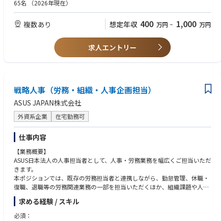
hile balancing global vs local needs.
に学び、向上心がある方
Solid understanding of Data Structure, Controls and End-to-End Flow
65名
（2026年現在）
Expertise with Oracle Integration Cloud preferred
· Assists with the planning and implementation of business systems chan
Critical thinking, systems and business background, and communication
400
1,000
複数あり
想定年収
万円
~
万円
ges because of significant organizational structure changes to support b
s skills are critical for this strategic and complex role.
usiness growth.
Experience leading full life cycle Oracle E-Business Suite and/or ERP Clou
d implementations.
求人エントリー
· Performs as team lead and strategic business partner on Japan busines
Working knowledge of Cloud integration middleware products OIC, Mul
s systems projects, upgrades and/or integration of new applications.
esoft etc.
Experience dealing with a varied set of customers across the world.
· Assists with business process improvement initiatives.
Experience in developing and executing test plans is required.
戦略人事（労務・組織・人事企画担当）
Experience with AIM Methodology, Business Process Engineering and Pro
· Ensure reliable technology and process methods are in place to provid
ject Management tools and/or similar ERP implementation methodologi
ASUS JAPAN株式会社
e accurate results and consistent system performance.
es is required.
外資系企業
在宅勤務可
Ability to manage multiple projects concurrently; quickly and accurately
· Drive continuous improvement, best practices and improving standard
shifts attention among multiple tasks.
operating procedures for the organization.
Ability to read, write and speak fluent in Japanese and English, using ap
仕事内容
propriate grammar, style and vocabulary.
· Lead onshore/offshore team to manage requirements, design, configur
【業務概要】
Advance organizational AI capabilities through cross‑functional solution
ation and testing for multiple IT initiatives.
ASUS日本法人の人事担当者として、人事・労務業務を幅広くご担当いただ
development, effective management of AI platforms, and ongoing upskil
きます。
ling within the IT team.
本ポジションでは、既存の労務担当者と連携しながら、勤怠管理、休職・
· Provides governance over quality of delivered services.
Possess strong organizational skills and ability to demonstrate a systema
復職、退職等の労務関連業務の一部を担当いただくほか、組織課題や人事
tic approach in carrying out assignments. Very detail oriented and excels
Support activities related to Internal & External audit, SOX, GDPR, etc. co
課題の分析、人員配置・組織体制の検討、人事施策の企画・実行など、幅
at working with ambiguity.
求める経験 / スキル
mpliance.
広い人事業務に携わっていただきます。
Demonstrate sound judgement and decisiveness when navigating compl
また、経営層や各部門責任者と連携し、組織戦略や人材戦略の観点から、
ex business challenges.
必須：