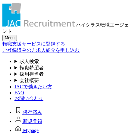
ハイクラス転職
エージェ
ント
Menu
転職支援サービスに登録する
ご登録済みの方
求人紹介を申し込む
求人検索
転職希望者
採用担当者
会社概要
JACで働きたい方
FAQ
お問い合わせ
保存済み
新規登録
Mypage