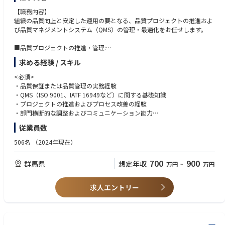
• 社内チームや社外パートナーとの円滑なコミュニケーションおよび調整
nd renewals.
能力。
【職務内容】
•Support the planning and implementation of store interior refresh proje
• 店舗開設業務を正確かつスケジュール通りに遂行する能力。
組織の品質向上と安定した運用の要となる、品質プロジェクトの推進およ
cts for existing locations.
• 市場調査やP&L（損益計算書）作成に必要な基礎的な分析スキル。
び品質マネジメントシステム（QMS）の管理・最適化をお任せします。
• 文書、契約書、プロジェクト進捗管理における細部への高い注意力。
• 各ブランドの戦略に基づいた出店計画を支援するため、各ブランドと連
• 開発業者、物件オーナー、ベンダーと良好な関係を築く能力。
■品質プロジェクトの推進・管理:
携し、円滑な情報共有と迅速な実行を推進する。
• 実践的な問題解決能力および、複数のタスクを管理する柔軟性。
社内の品質向上に向けた各種プロジェクトの計画立案、進捗管理、および
求める経験 / スキル
• デベロッパーや不動産会社と定期的に連絡を取り、最新の市場情報や物
• PowerPointおよびExcelの習熟、ならびに高い文書作成能力。
課題解決のリード。
件情報を収集する。
• 日本語（ネイティブレベル）および英語（本社やAPACとのやり取りが可
■QMS（品質マネジメントシステム）の運用と整合性の確保:
<必須>
• エリアや物件に関する調査を行い、関連する市場データをまとめて、出
能なビジネスレベル）。
国際標準（ISO等）や社内規定に基づいたQMSの構築・維持、および現場
・品質保証または品質管理の実務経験
店候補地の評価や意思決定を支援する。
• 協調性を持ち、部門横断的なチームと効果的に連携して業務を遂行する
の業務プロセスとの整合性の担保。
・QMS（ISO 9001、IATF 16949など）に関する基礎知識
• 有利な取引条件を確保するため、データや資料を作成し、物件オーナー
能力。
■部門横断的な連携・コミュニケーション:
・プロジェクトの推進およびプロセス改善の経験
との交渉をサポートする。
開発、製造、営業など各部門のキーパーソンと連携し、全社的な品質意識
・部門横断的な調整およびコミュニケーション能力
• 新規店舗の正確な損益（P&L）予測を作成し、ブランドチームや国内の
の醸成やプロセス改善の動機付けを推進。
関連ステークホルダーと共有する。
従業員数
■監査および経営レビューの支援:
<望ましい条件>
• ブランド本社やAPAC（アジア太平洋地域）向けの承認用資料を作成し、
内部・外部監査（認証審査含む）の対応準備、監査対応、および経営層へ
• プロジェクトマネジメントおよび関連ツールに関する知識
506名
（2024年現在）
内容の正確性とガイドラインへの適合を確保する。
の品質状況の報告（マネジメントレビュー）に必要な資料作成や実務サポ
• RCCA、FMEA、PPAPなどの品質管理手法に関する理解
• ブランド本社と内装業者間の調整を行い、予算や要件に沿った計画とな
ート。
• 内部監査員資格• 英語力（海外拠点とのコミュニケーションのため）
700
900
るよう店舗設計プロセスを支援する。
群馬県
想定年収
万円
~
万円
• 各ブランドのリテールチームと緊密に連携し、出店準備や、オープン後
【このポジションで得られるスキル】
の円滑な業務引き継ぎをサポートする。
• 品質保証とプロジェクトマネジメントを融合したハイブリッドなスキル
求人エントリー
• 既存店舗の契約更新や変更など、契約関連業務を支援する。
• IATF 16949およびISO 9001規格に基づく実務経験
• 既存店舗における内装リフレッシュ（改装）プロジェクトの計画および
• 部門横断的な品質改善プロジェクトへの参画
実施を支援する。
• グローバルな品質イニシアチブに取り組む機会