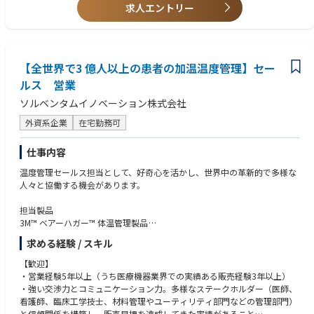
・マーケティング経験者
求人エントリー
・英語を用いた業務経験（目安：TOEIC 730点以上）
・強いチーム文化に積極的に貢献する能動的な姿勢と意欲
【全世界で3 億人以上の患者の加温温度管理】セー
ルス 営業
ソルベンタムイノベーション株式会社
外資系企業
在宅勤務可
仕事内容
温度管理セールス担当として、好奇心を活かし、世界中の革新的で多様な
人々と協働する機会があります。
担当製品
3M™ ベアーハガー™ 体温管理製品
→21 種類におよぶブランケット製品をもち、
求める経験 / スキル
全世界で3 億人以上の患者の加温にご使用いただいております。
【歓迎】
・温度管理製品に関する販売戦略および実行計画を推進し、個人およびチ
・営業経験5年以上（うち医療機器業界での実績ある販売経験3年以上）
ームの販売目標を達成する
・強い交渉力とコミュニケーション力。多様なステークホルダー（医師、
・製品ライフサイクルの成熟度に基づき、担当エリア・施設に対する販売
看護師、臨床工学技士、材料管理やユーティリティ部門などの管理部門）
戦略を立案し、競合に対して主要製品ラインを守りつつ成長させる
と信頼関係を構築し、販売目標を達成してきた実績があること