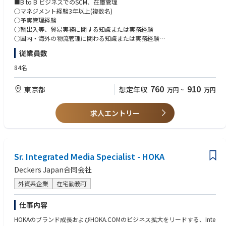
■B to B ビジネスでのSCM、在庫管理
気通貫で担える裁量の大きなポジションです。
ンの経験
■倉庫保管、輸送のコスト最適化を推進する
○マネジメント経験3年以上(複数名)
対法人 (BtoB) から対生活者 (BtoC) まで幅広いプロモーションに携われる
- テレビ・動画配信・エンタメ領域への関心
■国内関係チームとの折衝交渉（営業・CS・マーケティング・経理）
○予実管理経験
のも本ポジションの特長です。
■年次棚卸業務
○輸出入等、貿易実務に関する知識または実務経験
テレビ視聴データという独自性の高いアセットと、これからさらに広がる
■海外ベンダー（主にグループ企業内）との英語（メールが主）でのコレ
○国内・海外の物流管理に関わる知識または実務経験
可能性を持つビジネスに対して、これまで培ってこられたご自身の経験・
ポン、交渉。電話会議への参加
○在庫管理
スキルを存分に活かしていただけます。
従業員数
■APACチームとの電話会議への参加
○ERPシステム使用経験（弊社ERPはSAP）
決められた枠組みの中で回すだけの仕事ではなく、施策を自ら描き、形に
84名
し、事業の成長に直結させていく手応えを得られる環境です。
760
910
東京都
想定年収
万円
~
万円
求人エントリー
Sr. Integrated Media Specialist - HOKA
Deckers Japan合同会社
外資系企業
在宅勤務可
仕事内容
HOKAのブランド成長およびHOKA.COMのビジネス拡大をリードする、Inte