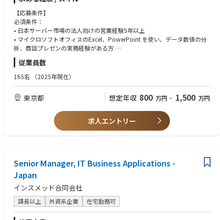
ど、様々な営業手法をご担当頂けます。
また BtoG 領域ではそれらに加えてより多くの入札案件を獲得するため、
【応募条件】
全国各地に飛び回って、リセラーの支店や営業所に訪問し、特定エリアや
必須条件：
都府県に特化した深耕営業もできます。
• 日本サーバー市場の法人向けの営業経験5年以上
商談の内容によって、会社全体の売上向上に貢献でき、自分の営業スキル
• マイクロソフトオフィスのExcel、PowerPoint を使い、データ数値の分
アップもでき、非常にやりがいのある仕事です。
析、商談プレゼンの実務経験がある方
• 販売戦略の立案及び実行、販売数の予測の実務経験がある方
従業員数
【主な担当業務内容】
• マージン構造への理解、定量・定性情報に基づく分析能力がある方
• 全国のリセラーと中小企業への営業活動（製品企画、売上計画、販売予
• サーバー製品、もしくはパソコン及びパソコンパーツ製品への高い興味
165名
（2025年現在）
測の提案など）
や関心がある
• リセラーの全国拠点の支店や営業所と定期出張訪問の実施：年間＞四半
800
1,500
東京都
想定年収
万円
~
万円
期＞月＞週の中長期の販売戦略の策定、入札案件の管理、納期の管理と提
歓迎条件（Nice to have）：
案 • 拡販に向けて製品説明、価格管理、リベートプログラム、利益マージ
• パソコンメーカーにおいて直販及び間接販売等の営業経験がある方
ンの策定及び運用
• 英語または中国語でのコミュニケーション能力がある方
求人エントリー
• 自社内のプロダクトマネジメント部及びマーケティング部と連携しなが
• パソコン業界もしくはIT製品での勤務経験がある方
ら、製品の勉強会、内覧会、展示会等の開催と展開（例：EDIX（教育総合
展））
• 代理店の営業担当と商談し、製品展開の企画、製品規格の選定、販促提
案の実施
Senior Manager, IT Business Applications -
• 代理店及びリセラーの販売実績及び在庫、ビジネスチャネル整理などの
Japan
管理
インスメッド合同会社
• 代理店、リセラー、中小企業、学校、政府もしくはSierなどの顧客からの
問合せ対応
課長以上
外資系企業
在宅勤務可
• 自社内のカスタマーサービス部と連携しながら、トラブルシューティン
グ対応