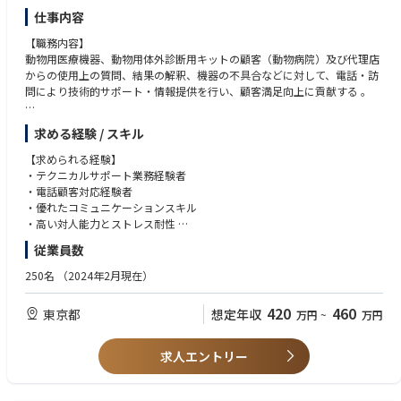
仕事内容
【職務内容】
動物用医療機器、動物用体外診断用キットの顧客（動物病院）及び代理店
からの使用上の質問、結果の解釈、機器の不具合などに対して、電話・訪
問により技術的サポート・情報提供を行い、顧客満足向上に貢献する 。
【具体的な仕事内容】
求める経験 / スキル
●医療機器・検査キットユーザー（動物病院）からの問合せに対するトラ
ブル対応
【求められる経験】
●機器、キットなどのクレーム・トラブル対処
・テクニカルサポート業務経験者
●製品・業界関連の情報収集と情報提供
・電話顧客対応経験者
●クレーム対応、手技確認、代替機・修理機設置、納品サポート、情報提
・優れたコミュニケーションスキル
供、トレーニングなどを目的とした顧客訪問
・高い対人能力とストレス耐性
●既存顧客のリテンションプログラムの立案・実行
・技術・医学的知識を進んで習得する向上心
従業員数
●製品の顧客用資料作成
・動物看護士・臨床検査技師・獣医師資格保持者、生物・科学系の大学出
●データ集積、解析
身者歓迎
250名
（2024年2月現在）
●新製品発売の準備と関連部署へのサポート
・英語力のある方歓迎
●その他、既存顧客の顧客満足（NPS）を向上させるための様々な活動・
420
460
東京都
想定年収
万円
~
万円
プロジェクトに参加
【同社の特徴】
求人エントリー
同社は本社をアメリカに置き、世界175ヶ国に展開している企業です。Nas
daq100銘柄、S&P500銘柄にノミネートされる安定した基盤を持ち、日
本支社は前年比10%以上の成長を続けています。業界の中でのアイデック