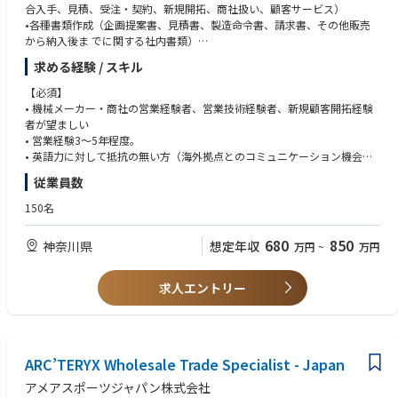
分析し、技術・プロセス改善の提案を行う
スポーツ業界での経験は尚可
合入手、見積、受注・契約、新規開拓、商社扱い、顧客サービス）
•各種書類作成（企画提案書、見積書、製造命令書、請求書、その他販売
ローカルのビジネスプロセスを、グローバルのビジネスプロセスに整合さ
■知識・スキル・能力（Knowledge, skills and abilities）
から納入後ま でに関する社内書類）
せながら、**標準化（ハーモナイズ）**を推進
プロジェクトの調整に精通し、社内ステークホルダー向けの導入（ロール
•個人予算管理（受注予想・実績）
求める経験 / スキル
アウト）を“手を動かして”推進した経験があること
•アフターサービスの営業窓口対応
ITスタッフ（オンサイト／リモート／自社内／第三者委託チーム）を管理
EDI、ERP、WMSなどバックオフィスシステムの機能知識を提供すること
•担当するエリアの主要顧客との定期的なコミュニケーションを通じて、良
【必須】
し、プロジェクト実装と日常のIT運用サポート運営の両方を推進する
で、ビジネスユーザーを効果的に理解させ、ガイドできること
好な関係を構築する。
• 機械メーカー・商社の営業経験者、営業技術経験者、新規顧客開拓経験
強いプロジェクトマネジメントスキル。実行スピード／俊敏性と、ガバナ
•当社の製品の品質,機能,および使用方法について理解をし、顧客にPRを
者が望ましい
グローバル／地域双方で、ビジネスチームおよび拡張されたITチーム（シ
ンスおよびリスクマネジメントのバランスを取れること
行う。
• 営業経験3～5年程度。
ステムアナリスト、ソリューションアーキテクト、開発者、セキュリティ
複数プロジェクトを同時に管理できること
•設計・製造部門等、社内と横断的に協力をして,顧客のニーズに合った製
• 英語力に対して抵抗の無い方（海外拠点とのコミュニケーション機会あ
SME等）と協働し、ビジネス要件を拡張可能なシステムソリューションへ
ITチームとビジネスユーザーの間をつなぐ（ブリッジする）強いコミュニ
品を提供する。
り）
変換する
従業員数
ケーション力
•ポンプ,メカニカル シール,および関連機器の製品知識の習得の為、トレー
• 基本的なパソコンスキル（WORD、EXCEL等）
リーダーシップおよび対人スキル（チームを率いる、動機づける、優先順
ニングにも参加をして頂きます。
150名
市場環境やビジネス要求の変化に素早く対応し、必要に応じて経営陣と協
位をつける、支援する能力を含む）
【歓迎する要件】
働してプロジェクト／運用リスクの低減や、プロジェクト優先順位の見直
• 産業用機械部品（回転機・ポンプ・バルブ等）等の技術営業経験者
680
850
しを行う
神奈川県
想定年収
人材マネジメント、予算コントロール、ベンダー契約管理などマネジメン
万円
~
万円
• 自主的かつ効率的に業務を追行し,他の人と円滑なコミュニケーションを
Japan IT Business Partnerとして、ローカルおよびグローバル関係者から
ト／管理業務の5年以上の経験
とることができる
挙がる戦略的・重要な戦術課題に対する**エスカレーションの単一窓口
グローバル環境における対人スキル、ネットワーキング、交渉力が高いこ
• ポンプやメカニカル シールなどの回転機器の販売、取り扱い経験がある
求人エントリー
（Single point of escalation）**となる
と
と尚良し
日本とアジア各地域、そしてグローバル本社の間で連携し、ベストプラク
ティスの共有、グローバルのトレンド把握、新サービスや機能の提案を行
い、関係部門の日本のビジネス目標達成を支援する
ARC’TERYX Wholesale Trade Specialist - Japan
アメアスポーツジャパン株式会社