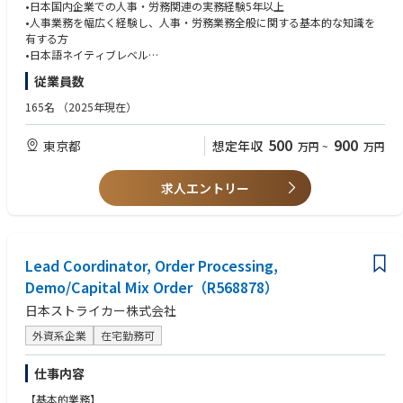
組織・人員に関する課題を整理し、改善施策の企画・実行を推進していた
Ability to work with cross functional technical teams including operating
•日本国内企業での人事・労務関連の実務経験5年以上
だきます。PIP（Performance Improvement Plan）や組織改編、人員最適
systems, network, security, middleware and compliance.
•人事業務を幅広く経験し、人事・労務業務全般に関する基本的な知識を
化等の人事施策にも関わり、事業成長を支える戦略人事としてご活躍いた
Where You’ll Work
有する方
だくことを期待しています。
This role is based out of our Tokyo office with weekly flexibility to suppo
•日本語ネイティブレベル
台湾本社や社内各部門とも連携しながら、日本法人の組織・人事課題に対
rt both your professional and personal needs.
•英語ビジネス会話可能なレベル もしくは 中国語ビジネスレベル＋英語日
従業員数
して主体的に取り組み、幅広い人事経験を積むことができるポジションで
常会話レベル（読み書き聞き取り）
す。
165名
（2025年現在）
歓迎(Nice to have)：
【主な担当業務内容】
•組織人事、人事企画またはHRBPとしての実務経験
500
900
東京都
想定年収
万円
~
万円
人事業務全般・HR企画
•PIP（Performance Improvement Plan）、人員最適化に関する実務経験
•人事関連業務全般およびHR施策・制度の企画、運用、改善
•外資系企業またはグローバル企業での人事経験
•組織および人事課題の分析、課題解決に向けた施策の企画・実行
求人エントリー
•経営層および各部門責任者との連携による人事課題の解決支援
•人事関連データの分析および各種レポートの作成、台湾本社の人事部門
との連携およびHR関連プロジェクトへの参画
労務管理
Lead Coordinator, Order Processing,
•既存の労務担当者と連携した労務関連業務の一部担当
Demo/Capital Mix Order（R568878）
•勤怠管理、休職・復職、退職等に関する各種対応
日本ストライカー株式会社
•従業員からの労務関連相談への対応および関係部署との調整
•労務関連業務における課題の把握および業務改善の推進
外資系企業
在宅勤務可
組織・人員戦略
仕事内容
•事業戦略に基づく人員計画、人員配置および組織体制・組織編制の企
画・提案
【基本的業務】