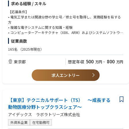
求める経験 / スキル
動を推進する
【主な担当業務内容】
・担当する代理店の成長目標を達成し、チャネルチームと連携して計画を
• 顧客による製品評価・導入時および量産後の技術支援
【応募条件】
実行する
• 顧客の課題を技術的・ビジネス的に分析し、台湾本社のエンジニアと連
• 電気工学または関連分野の学士号／修士号を取得し、実務経験を有する
・他の営業グループや関連部門と協働し、支店および営業部門全体の成長
携して対応
方
に貢献する
• 製品検証試験の調整および試験報告書の作成
• 複雑な電子システムに関する知識・経験
• 顧客、販売代理店、社内スタッフへの技術トレーニングおよびサポート
• コンピューターアーキテクチャ（X86、ARM）およびシステムソフトウ
• 顧客訪問による技術支援および営業活動の補佐
ェア（Windows、Linux、Android など）に関する理解
従業員数
• 展示会・イベントにおける技術営業支援 など
• 日本語に加え、英語または中国語での技術的な内容をビジネスレベルで
扱えるコミュニケーション能力（読み書き・会話）
165名
（2025年現在）
【担当製品】
• 顧客視点を持ち、技術とビジネスの両面から価値を提供できる方
サーバー、産業用PC、産業用マザーボード、AI PC、Mini-PC、シングルボ
500
800
東京都
想定年収
万円
~
万円
ードコンピューターなど
【歓迎】
公式ページ：ASUS IoTサイト
•サーバー、IoT製品（産業用PC、産業用マザーボード、AI PC、Mini-PC、
シングルボードコンピューター）のFAE実務経験2年以上
求人エントリー
•産業用パソコンのオンサイトサポートの経験
•ハードウェア/ソフトウェア等のテクニカルサポート経験3年以上
•IT業界におけるハードウェア及びソフトウェア製品の知見と知識がある方
•電波法、電気通信事業法、省エネ法、電安法などの知識
【東京】テクニカルサポート（TS） ～成長する
•IoT市場における技術支援やIT関連ハードウェア製品のリペア経験
動物医療分野トップクラスシェア～
アイデックス ラボラトリーズ株式会社
外資系企業
在宅勤務可