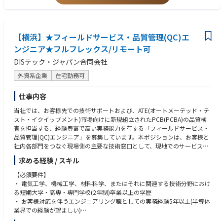
ンド領域での実務経験
店頭POP、商品説明ツール、ブランドストーリーボード、販売スタッフ向
アウトドア専門店、スポーツ専門店、セレクトショップ、百貨店、卸ビジ
け資料、デジタル販促素材などの制作進行
ネスに関する理解
小売パートナーごとの売場環境、客層、販売課題に応じた販促施策のカス
バイヤー向け展示会、合同展示会、自社展示会、sell-inイベントの企画運
タマイズ
【横浜】★フィールドサービス・品質管理(QC)エ
営経験
店頭キャンペーン、プロダクトフォーカス施策、ローンチプロモーション
店頭VMD、POP、什器、売場演出、プロダクトトレーニングツール制作の
ンジニア★フルフレックス/リモート可
の実行管理
経験
DISテック・ジャパン合同会社
英語での読み書き、グローバル／APACチームとの基本的なコミュニケーシ
2. 専門店向け展示会・商談会の企画運営
ョン能力
外資系企業
在宅勤務可
アウトドア専門店、小売パートナーを対象としたsell-in展示会・商談会の
アウトドアアクティビティ、登山、トレイルランニング、クライミング、
企画・運営
スキー／スノーボードへの関心
仕事内容
展示会コンセプト、会場構成、導線設計、展示内容、プロダクトプレゼン
プレミアムブランドにふさわしい表現品質への感度
テーションの企画
ホールセールビジネスとブランド価値の両方を理解し、専門店に対する実
当社では、お客様先での技術サポートおよび、ATE(オートメーテッド・テ
シーズナルコレクション、重点商品、ブランドストーリーを効果的に伝え
効性のある施策を考えられる方
スト・イクイップメント)市場向けに新規組立されたPCB(PCBA)の品質検
る展示方法の設計
戦略や商品ストーリーを、展示会・販促物・店頭施策などの具体的なアウ
査を担当する、経験豊富で高い実務能力を有する「フィールドサービス・
展示会に必要な什器、装飾、映像、印刷物、サンプル、プロダクト資料な
トプットに落とし込める方
品質管理(QC)エンジニア」を募集しています。本ポジションは、お客様と
どの制作・手配
アウトドア専門店や販売現場のリアリティを理解し、ブランドと商売の両
社内各部門をつなぐ現場側の主要な技術窓口として、現地でのサービスエ
会場施工会社、制作会社、イベントベンダー、物流会社など外部パートナ
方の視点で考えられる方
ンジニアリング業務、および電話によるフェイラー・アナリシス(故障解
ーの管理
求める経験 / スキル
展示会や販促施策において、細部まで丁寧に進行管理できる方
析)対応・サポートを担っていただきます。加えて、社内における品質管理
展示会当日の進行管理、受付、商談環境の整備、トラブル対応
ベンダーや社内外の関係者と円滑に連携し、プロジェクトを前に進められ
検査業務も含まれます。世界最高水準のサポート提供、迅速な問題解決、
【必須要件】
展示会後の振り返り、参加者フィードバック、商談成果、改善点のレポー
る方
そしてお客様の要望への先回りした対応を実現できる方を求めています。
・ 電気工学、機械工学、材料科学、またはそれに関連する技術分野におけ
ティング
ブランドの世界観、プロダクトの機能性、販売現場の課題をつなげて考え
る短期大学・高専・専門学校(2年制)卒業以上の学歴
られる方
【主な職務内容】
・ お客様対応を伴うエンジニアリング職としての実務経験5年以上(半導体
3. Sell-in / Sell-through支援
自ら課題を見つけ、改善提案と実行ができる方
1. 現地技術サポート及びフェイラー・アナリシス(故障解析)
業界での経験が望ましい)
Wholesale Directorおよびセールスチームと連携し、受注最大化に向けたs
高い品質基準とスピード感の両方を持って業務に取り組める方
・ お客様先およびOSAT(半導体アセンブリ・テスト外部委託先)拠点におけ
・ 日本のお客様との折衝経験があることが望ましい