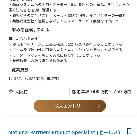
•組織および人員に関する課題の分析、組織開発・人員最適化に向けた施
・基幹システムへの入力・オーダー手配と倉庫への出荷指示を行い、日々
策の立案・実行
届く注文書を適切に処理する。
•組織改編等の組織・人事施策の企画・推進
・顧客からの問合せに対しメール・電話で回答、受注センターの一員とし
•PIP（Performance Improvement Plan）等の人事施策への対応・推進
て業務委託会社と連携しながらカスタマーサービス業務を行う。
・受注センターの役割全般を理解し、短期貸出ビジネスを中心とする受注
求める経験 / スキル
処理業務の最適化をリードする。自動記帳率向上や処理時間短縮に向けた
業務改善を策定し、顧客及び事業部に対するサービス向上を実現する。
■求められる要件
・優先順位をチーム、上長に確認しながら業務遂行することができる
■業務内容
・チーム及び社内外と円滑なコミュニケーションを持つことができる
・サプライチェーンにおける受注・出荷～売上計上(Order To Cash )の全
・リーダーシップをもって業務に取り組むことができる
体プロセスの内、入力業務とオーダー手配に関連する各種問合せへの対
・業務改善への取り組み意欲がある
応、受注処理業務全般を担当する
・医療機器ビジネスに関する知識習得意欲がある
従業員数
・カスタマーサービス（受注業務全般、とくに短期貸出モデル）における
・Customer Serviceもしくは営業アシスタントの経験があることが望まし
社内外へのサービスの向上を行う
い
1,132名
（2024年12月末現在）
・ワークフローをはじめとする社内申請案件の管理および付随する業務を
行う
■歓迎要件
600
750
大阪府
想定年収
万円
~
万円
・顧客および他部署、業務委託会社からの問い合わせへの対応を行う
・Logical Thinking Skill
・必要に応じて顧客納期を満たせるよう作業優先度について調整を図る
・Excel（関数）、Word、Power Point等のPCスキル
・より円滑な業務運営を志向し、各種業務プロセスや手順の改善及び標準
・Power BI・SQL（Optional）
求人エントリー
化を実施する
・レポート作成能力があること
・各種レポートの作成、集計業務を行う（Excel/Power BI等でのデータ集
計や加工）
・社内関係部門、業務委託業者など関係者と良好な関係を構築し、協業体
制を強化する
National Partners Product Specialist (セールス)
・安定した職場運営に寄与し、後進育成に協力する