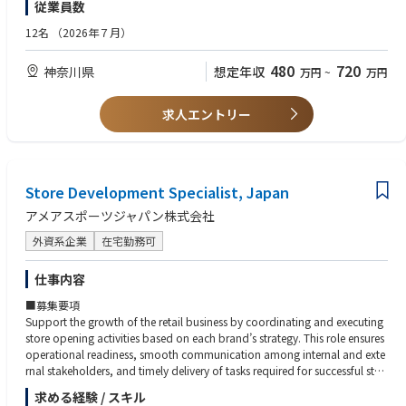
ell-in支援を行う
従業員数
る製品の保守・修理対応
・ 日本語および英語の読み書きを含む高い技術的コミュニケーション能力
重点商品の導入促進に向けた商品説明資料、販売支援資料、プレゼンテー
・ 電気的出力データの記録・評価による初期不具合の切り分け・故障解析
・ 部門横断的なチームでの協働、および戦術的な業務遂行と中長期的な顧
12名
（2026年７月）
ション資料の作成
のサポート。フェイラー・アナリシスに資するテスターのデータログの確
客関係構築とのバランスを取る実績
小売パートナーの販売現場で商品価値が正しく伝わるよう、sell-through
認・解析
・ PCB、ICパッケージング、プローブカード、またはその他半導体関連ハ
支援施策を設計
480
720
神奈川県
想定年収
万円
~
万円
・ 社内エンジニアリング各部門(設計、製造、SQE)と連携し、詳細な故障
ードウェアの経験があれば尚可(必須ではない)
バイヤー、店舗スタッフ、販売現場に向けたブランド・プロダクト理解促
解析を実施の上、持続可能な解決策を実行
進のためのツール制作
・ 関連データの収集および、詳細かつ正確なサービスレポートの提出を通
【歓迎する資質】
求人エントリー
セールスチームからのフィードバックをもとに、施策の改善と次シーズン
じた、体系的な根本原因調査のサポート
・ プレッシャー下でも冷静さを保ち、誠実さと共感をもってエスカレーシ
への反映を行う
・ 対外的なお客様対応の主担当として、期待値の調整、調査結果の明確な
ョン対応を沈静化できる
説明、および必要に応じた問題のエスカレーション抑制を実施
・ お客様満足および社内チーム連携の両面において、主体性と当事者意識
4. ベンダー管理・制作進行管理
を強く持って行動できる
販促物、展示会施工、什器、印刷物、イベント制作に関わる外部ベンダー
2. 社内部門横断的な連携
Store Development Specialist, Japan
・ 日々の対応業務から一歩引いて全体を俯瞰し、中長期的な顧客関係およ
の選定・管理
・ 直属の同僚、テクニカルセールスエンジニア、プロジェクトマネージャ
び技術方針に貢献できる戦略的視点を持つ
オリエンテーション、見積取得、発注、制作進行、納品、施工、撤収まで
アメアスポーツジャパン株式会社
ー、品質エンジニア、および設計センターと密に連携し、お客様の要求事
の一連のプロジェクト管理
項や技術的リスクを共有
外資系企業
在宅勤務可
制作物の品質、ブランド表現、納期、コストの管理
・ 知見の共有やアドバイスを通じ、可能な限り同僚をサポート
社内関係者と外部ベンダー間のコミュニケーション整理
・ お客様からのフィードバックを社内各部門が実行可能なタスクへ落とし
【当社について】
複数ベンダー間の調整、スケジュール管理、課題解決
仕事内容
込み、それぞれの成果物の背景にある「理由」を各部門が理解できるよう
半導体検査装置においてトップクラスのシェアを誇るテラダイン社に現在
ブランドガイドラインに沿った制作物・空間表現のクオリティチェック
にする
■募集要項
あるDIS事業部が2024年5月に新会社として設立。
・ 社内他部門とお客様との間の緩衝役として、エスカレーションを適切に
Support the growth of the retail business by coordinating and executing
取捨選択し、安定した関係の維持に貢献
store opening activities based on each brand’s strategy. This role ensures
operational readiness, smooth communication among internal and exte
3. 社内品質管理・診断業務
rnal stakeholders, and timely delivery of tasks required for successful stor
・ 電気的・機械的チェックおよび関連文書作成を含む、組立済みプリント
e launches.
求める経験 / スキル
基板(PCB)の出荷前品質管理に関する全業務の実施(上記に限定されない)