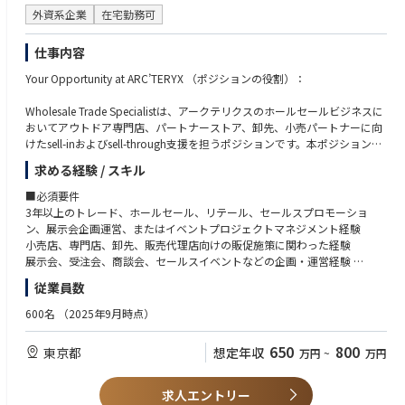
外資系企業
在宅勤務可
仕事内容
Your Opportunity at ARC’TERYX （ポジションの役割）：
Wholesale Trade Specialistは、アークテリクスのホールセールビジネスに
おいてアウトドア専門店、パートナーストア、卸先、小売パートナーに向
けたsell-inおよびsell-through支援を担うポジションです。本ポジション
は、Wholesale Senior Managerにダイレクトレポートし、セールスチー
求める経験 / スキル
ム、ブランドチーム、リテールチーム、PR、デジタル、CRM、外部ベン
ダーと連携しながら、専門店向けの展示会・商談会、店頭セールスプロモ
■必須要件
ーション施策を企画・実行します。アークテリクスのブランド価値、プロ
3年以上のトレード、ホールセール、リテール、セールスプロモーショ
ダクトの機能性、山岳文化に根差した専門性を、小売パートナーと販売現
ン、展示会企画運営、またはイベントプロジェクトマネジメント経験
場に正しく伝え、最終的な受注促進、店頭販売、消費者体験の向上につな
小売店、専門店、卸先、販売代理店向けの販促施策に関わった経験
げることが期待されます。
展示会、受注会、商談会、セールスイベントなどの企画・運営経験
外部ベンダー、制作会社、施工会社、印刷会社などの管理経験
従業員数
If you were a Wholesale Trade Specialist now, here are some of the core a
複数の関係者を巻き込みながらプロジェクトを推進できる進行管理能力
ctivities you would be doing（主な業務内容）：
基本的な予算管理、見積管理、スケジュール管理能力
600名
（2025年9月時点）
PowerPoint、Excelなどを用いた企画書・進行管理資料の作成スキル
1. アウトドア専門店向けセールスプロモーションの企画・実行
日本語での高いコミュニケーション能力
650
800
東京都
想定年収
万円
~
万円
アウトドア専門店、パートナーストア、卸先、小売パートナーを対象とし
たセールスプロモーション施策の企画・実行
■歓迎要件
シーズンごとの重点カテゴリー、重点商品、GTMテーマに基づく店頭販促
アウトドア、スポーツ、ファッション、ライフスタイル、プレミアムブラ
求人エントリー
プランの策定