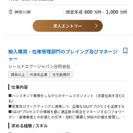
コネクテッドTVでのターゲティング広告サービス。
以上）
- Webサイトの運用・改善（更新ディレクション、コンテンツ改善 等）
600
1,000
神奈川県
想定年収
万円
~
万円
【2】 BtoCプロモーション：レグザクラウドサービス 「みるコレ」
の経験
レグザのテレビ利用者向けサービス「みるコレ」（https://www.regza.co
- セミナー・展示会など、リアル／オンラインイベントの企画・運営経
m/charm/mirucolle）の、利用拡大に向けたプロモーションです。Webサ
験
求人エントリー
イト、ブログ、プレスリリース、記事執筆 等を通じて、サービス利用者の
- ブログ・記事・プレスリリース等のコンテンツ制作（執筆・ディレク
拡大を図ります。
ション）の経験
- デジタル広告出稿の企画・実行経験
▼業務内容
- プロモーション予算の管理、および複数施策の進行管理（プロジェク
サービスプロモーションの年間計画を立案し、予算管理・進行管理を行い
輸入購買・在庫管理部門のプレイング及びマネージ
トマネジメント）の経験
ながら、施策を推進いただきます。プロモーション活動のリーダーとし
- リード管理・リード獲得施策の実務経験
ャー
て、関係メンバーの協力を得ながら、施策全体を牽引いただくポジション
- 施策を自ら企画・立案し、関係者を巻き込みながら主体的に推進でき
シールドエアージャパン合同会社
です。
る行動力
- 定量データを読み解き、施策の改善に活かすデータリテラシー
課長以上
外資系企業
在宅勤務可
1. サービスWebサイトの更新・管理・改善
2. 各種広告の出稿
▼あれば尚良い経験・能力・知識
仕事内容
3. セミナーの企画・運営
- データビジネス、広告、放送・メディア業界での就業経験や知見
4. 展示会の企画・運営
- MA（マーケティングオートメーション）ツールの運用経験（SATORI／
■ハンズオンで業務をしながらのチームマネジメント（派遣社員を含む8
5. ブログの執筆・公開
Marketo／Salesforce 等）
名）
6. プレスリリースの執筆・公開
- Web解析・SEOの知識（GA4 等のアクセス解析を含む）
■営業及びマーケティングと連携して、正確なS&OPプロセスを主導する
7. リード管理
- CRM／SFAを活用した顧客・リード管理の経験
■S&OPプロセスでの情報を基に適正数の発注をマネージする〇フォワー
8. その他、新規プロモーション施策の考案と実行
- 生活者向け（BtoC）サービスのプロモーション経験（Webサイト・ブ
ダー・倉庫業者との折衝との交渉・契約○需要と供給の計画を管理し、最
ログ・記事・プレスリリース等による利用者拡大）
適な在庫レベルを維持する
▼このポジションの魅力
求める経験 / スキル
- オウンドメディア運営・SNS運用の経験
■顧客満足を追求するチームの構築
成長・拡大を続けるデータビジネスのプロモーションを、専任者として一
- クリエイティブ（Web・グラフィック・動画 等）の制作ディレクショ
■コスト意識の高いオペレーションの推進及び改善活動