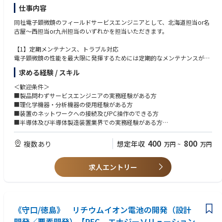
仕事内容
【キャリアパス】
同社電子顕微鏡のフィールドサービスエンジニアとして、北海道担当or名
長期的に海外で就業することができ、将来的には経営を担うこともできる
古屋～西担当or九州担当のいずれかを担当いただきます。
ポジションです。
【1】定期メンテナンス、トラブル対応
電子顕微鏡の性能を最大限に発揮するためには定期的なメンテナンスが必
要不可欠。消耗品の交換や診断を行います。装置トラブルの対応ではソフ
求める経験 / スキル
ト、ハードウェアなどの幅広い知識が求められます。
＜歓迎条件＞
【2】電子顕微鏡の設置（企画～据付）
■製品問わずサービスエンジニアの実務経験がある方
「ナノ」や「オングストローム」の世界を観察、分析するだけに当社の電
■理化学機器・分析機器の使用経験がある方
子顕微鏡は非常に繊細です。このため、新たな機器や装置を導入する際に
■装置のネットワークへの接続及びPC操作のできる方
は、製品仕様検討段階から営業と一緒にお客様先へ出向き、設置レイアウ
■半導体及び半導体製造装置業界での実務経験がある方
トの検討などを通じてセールスのサポートを行います。
■英語に抵抗がなく、学びたいという姿勢をお持ちの方
※製品マニュアルが英語なので、技術系の英語が中心です。
400
800
複数あり
想定年収
万円
~
万円
※入社後のトレーニングにてスキルアップ可能です。
求人エントリー
《守口/徳島》 リチウムイオン電池の開発（設計
開発／要素開発）【PEC エナジーソリューション