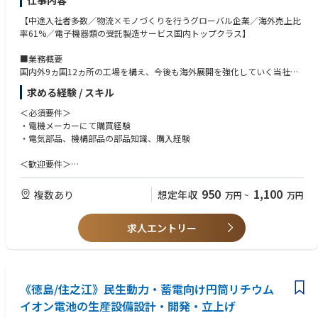
仕事内容
当社の製品は現在、国内に900台以上が稼働中。小さな案件には基本的に1
人で対応しますが、大規模な案件には2～3名のチームで対応します。現場
【中途入社者多数／物流×モノづくりを行うグローバル企業／海外売上比
で何かあっても、いつでも上司や先輩に相談できますのでご安心くださ
率61%／電子機器類の受託製造サービス国内トップクラス】
い。
■業務概要
■充実の研修プログラム入社後3カ月～1年は先輩に同行し、基礎を学びま
国内外9ヵ国12ヵ所の工場を構え、今後も海外展開を強化していく当社に
す。不具合の原因を論理的に導き出す思考トレーニングなどを実施し、サ
おいて、海外工場（タイ）にて資材／購買責任者としてご活躍いただきま
求める経験 / スキル
ービスエンジニアとしての基盤を築いていきます。その後は、社内勉強会
す。
やe-ラーニングを受講し、3年かけてプロフェッショナルを目指します。
＜必須要件＞
■主な業務内容
・電機メーカーにて購買経験
■キャリアパスについて
・部品調達フォロー、確認
・電気部品、機構部品の部品知識、購入経験
キャリアは、実務はもちろん、海外研修および国内外のプロジェクト参加
・部品選定、価格契約、立ち上げフォロー
を通じ、技術の専門性を高めることからスタートしていただきます。幅広
・開発購買（ve品）
＜歓迎要件＞
い経験を通じ、マネジメントを目指す、海外のポジションにチャレンジす
・国内、海外の資材部門に対する横串活動
・海外への長期出張/海外赴任のご経験
る、サービスコントラクトビジネスに携わるなど幅広いキャリアパスを求
・ローカルメンバー社員の採用・育成／マネジメント
・英語の日常会話レベル ※業務で使う言語は、日本語と英語です。
950
1,100
複数あり
想定年収
万円
~
万円
めることが可能です。
・VE(Value Engineering),VA(Value Analysis)の経験
■OJTトレーニング
・品質に関するスキル、部品メーカーに関するスキル
■チーム組織構成
ご入社後は、国内工場（高松工場・グローバルEMSセンター）でのOJTト
求人エントリー
・商品化（製品立ち上げ）において、各イベント毎に購買、技術、QAなど
分析機器や半導体装置メーカー、機械設計や回路設計など、前職は様々。
レーニングを予定しております。
の役割
電気電子、機械の基本的な知識があれば活躍できます。
研修期間は1ヶ月程度の予定です。ご本人のスキル・ご経験・習熟度によ
・手配図面関係のスキル
り研修期間は異なります。
・お客様や部品メーカー、ローカルスタッフと円滑にコミュニケーション
＜勤務地＞
研修終了後は早期に赴任いただく予定です。
が取れる
全国（関東ベース・関西ベース・北海道ベース等）ご相談可能
《徳島/住之江》民生動力・蓄電向け円筒リチウム
■海外購買の特徴
イオン電池の生産設備設計・開発・立上げ
＜求める人物像＞
購買方針として、現地での調達がメインでお客様にとって最良の品質、コ
・社内外のネットワークを積極的に広げていこうという気持ちを持ってい