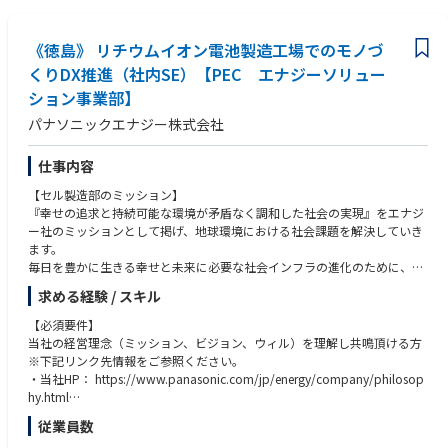
・関連部門と連携して製品開発経験のある方。
要素開発課
・データ分析や発熱、応力シミュレーションの知識を有している/業務経
《徳島》 リチウムイオン電池製造工場でのモノづ
・材料開発部門、研究開発部門等関連部門と連携し、新機種開発設計前に
験のある方。
シミュレーションなどを活用し材料特性、品質課題見極めを完了させ、ス
くりDX推進（社内SE）【PEC エナジーソリュー
・データベース構築経験のある方。
ムーズに各顧客への機種開発へ繋げる事が主な仕事内容となります。
ション事業部】
・また、設計検討を目的としたデータベース構築や活用も検討していま
【人柄・コンピテンシー】
す。
パナソニックエナジー株式会社
・業種に関わらず技術動向や社会情勢に興味を持ち積極的に情報収集がで
●この仕事を通じて得られること
きる
仕事内容
・全体最適で業務改善及びものごとを考えられる
・世界最先端の二次電池の技術に触れ、専門性を磨くことができ、自ら開
【セル製造部のミッション】
・周囲とコミュニケーションがスムーズにとれる
発した商品が地球環境に貢献できる達成感も得られます。
『幸せの追求と持続可能な環境が矛盾なく調和した社会の実現』をエナジ
・能動的、主体的に活動し、最後までやり遂げる強い意志(やる気)をお持
・品質やプロセスなど総合的スキルの習得、海外工場での量産導入に向け
ー社のミッションとして掲げ、地球環境における社会課題を解決していき
ちの方
た長期出張、また上記で得られた専門性を活かし、技術者としての海外工
ます。
場駐在、技術営業としての海外赴任などのキャリアバスを用意していま
毎日を豊かに生きる幸せと未来に必要な社会インフラの進化のために、高
す。
品質なリチウムイオン電池を製造し、社会にお役立ちをしていきます。
求める経験 / スキル
●職場の雰囲気
【必須要件】
【製造技術課のミッション】
当社の経営理念（ミッション、ビジョン、ウィル）を理解し共鳴頂ける方
・技術部門の取り組める領域、貢献できる領域は幅広く、とりわけエナジ
デジタル技術と要素技術開発の連携で、生産工程の安定化、品質改善、合
※下記リンク先情報をご参照ください。
ーソリューション事業部のセル技術部で経験できる範囲は非常に広いで
理化、生産性向上を推進するとともに、グローバルで標準化されたモノづ
・当社HP： https://www.panasonic.com/jp/energy/company/philosop
す。様々な領域に積極的にチャレンジ、経験し、自己成長できる環境があ
くりを構築します。
hy.html
ります。
・採用HP： https://energy-sp.panasonic.com/jp/recruit/philosophy
従業員数
・課題に対しては、組織/チームとして対応することが多く、メンバー間
の連携を密に業務推進しています。
【担当業務と役割】