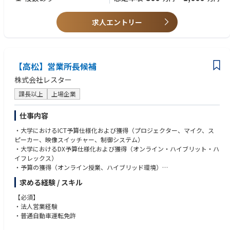
■同社の特徴・魅力
・パワーエレクトロニクス機器や自動販売機、パワー半導体に強みを持つ
求人エントリー
総合電機メーカーで、パワー半導体においては世界トップクラスのシェア
を誇り、グローバルに事業を展開しています。
・2023年3月期連結決算は、電気自動車（EV）の需要増でパワー半導体も
伸び、売上高が初めて1兆円を超え、純利益前期比5%増の613億円と3期
連続で過去最高を更新しております。引き続きパワーエレクトロニクスと
【高松】営業所長候補
パワー半導体が好調に推移する中で安定した収益がございます。
株式会社レスター
課長以上
上場企業
仕事内容
・大学におけるICT予算仕様化および獲得（プロジェクター、マイク、ス
ピーカー、映像スイッチャー、制御システム）
・大学におけるDX予算仕様化および獲得（オンライン・ハイブリット・ハ
イフレックス）
・予算の獲得（オンライン授業、ハイブリッド環境）
求める経験 / スキル
★配属部署のミッション
国立大学（文教）市場を中心とした、仕様化・予算化～受注推進のビジネ
【必須】
ス
・法人営業経験
・普通自動車運転免許
【担当業務の魅力】