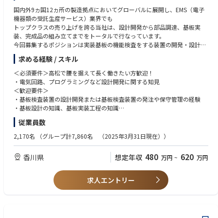
国内外9ヵ国12ヵ所の製造拠点においてグローバルに展開し、EMS（電子
機器類の受託生産サービス）業界でも
トップクラスの売り上げを誇る当社は、設計開発から部品調達、基板実
装、完成品の組み立てまでをトータルで行なっています。
今回募集するポジションは実装基板の機能検査をする装置の開発・設計を
お任せいたします。
求める経験 / スキル
【具体的な業務】
＜必須要件＞高松で腰を据えて長く働きたい方歓迎！
・基板検査装置の設計、開発
・電気回路、プログラミングなど設計開発に関する知見
・顧客要望に合わせたプログラミング及びデバッグ作業
＜歓迎要件＞
・協力会社・外注先のコント―ロール・管理
・基板検査装置の設計開発または基板検査装置の発注や保守管理の経験
・製品不良発生時の不具合解析、検査装置の保守メンテ対応など
・基板設計の知識、基板実装工程の知識
AV関連商品（VTR、ビデオカメラ、テレビモニター、プラズマディスプレ
・プログラミングのスキル（C言語でのマイコンソフト開発、C#言語での
従業員数
イ、オーディオ編集機（完成品）、デジタルカメラ、カーナビ用バックラ
PCアプリ開発）
イト、カーオーデイオ）／家電製品（洗濯機、マッサージ機、電子レン
2,170名
（グループ計7,860名 （2025年3月31日現在））
ジ、ポンプ、食器洗い乾燥機、電動自転車）／事務機器（プリンター、FA
X、コピー機／IT・通信機器（ハードディスクドライブ、携帯電話（バッ
480
620
香川県
想定年収
万円
~
万円
クライト、インバータ））／美容関連機器、イオン導入器、肌水分計／医
療機器、ETC（完成品）、温水便座、露出計、SW電源、自販機、アミュー
ズメント機器
求人エントリー
・客先との仕様打合せ、開発設計及び委託先の管理、納入後のアフターフ
ォローまで、ものづくりの上流から下流まで一貫して担当するのが特徴で
す。