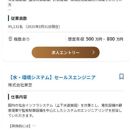
・システム・機器仕様の策定、工場への仕様引継ぎ
方
【職場の雰囲気】
・工場・現地での顧客検査立会等
「全員が笑顔で仕事ができること」をモットーに、楽しみながら業務を行
・上記に関わるプロジェクトマネジメント、コスト管理等
っています。
従業員数
商品企画・開発の推進業務
【歓迎】下記いずれかの資格をお持ちの方
・技術士（電気電子、上下水道）
95,131名
（2025年3月31日現在）
・１級電気施工管理技士
【キャリアパス】
【やりがい・魅力】
国内および、海外（中国）関係会社への業務展開を通じ、グローバルでの
500
800
複数あり
想定年収
万円
~
万円
当社は上下水道施設に関わる電気設備でトップクラスのシェアを保持して
モノづくりを経験できる。
おり、日本全国に当社製の電気設備を納入しています。
業務実績を積み重ねることで格付け昇格あり。
セールスエンジニアはお客様に対して最適なシステムやソリューションを
求人エントリー
提案するだけでなく、社内の関係者を牽引し、プロジェクトを取りまとめ
る役割も担い、電気設備の納入に貢献します。
また地球温暖化対策としての省エネルギー技術や効率的な施設稼働を実現
するAIやIoTを活用した技術など、上下水道事業の持続的な発展と、人々の
安全で安心な暮らしを支えるための商品企画・開発も担当します。毎日の
【水・環境システム】セールスエンジニア
暮らしに欠かすことのできない社会インフラである上下水道施設を支え
株式会社東芝
る、非常にやりがいのある仕事です。
仕事内容
国内の社会インフラシステム（上下水道施設）を対象とし、電気設備の顧
客提案や監視制御設備を中心としたシステムのエンジニアリングを担当し
ていただきます。
【具体的には】