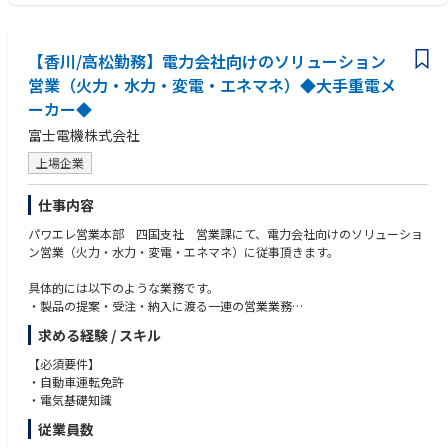
◇英語学習支援制度有り
◇機械保全、生産技術、品質管理などの実務経験
・自由闊達に発言・発信いただける風通し良くコミニュケーションのとり
◇英語ネイティブの方歓迎（日本語能力検定N1保持の方）
やすい職場で、若手とベテランが協調・協力し合いながら働ける職場で
す。
【香川/高松勤務】電力会社向けのソリューション
営業（火力・水力・変電・エネマネ）◆大手重電メ
●キャリアパス
ーカー◆
・初期配属の部署の仕事にとどまらず、様々な工程や職務を経験いただい
富士電機株式会社
て、総合的なスキルを身につけられるキャリアパスを用意しています。
・Panasonic Energyは中国や米国にリチウムイオン電池の製造拠点を構え
上場企業
ています。そこへの出張業務、長期駐在・出向業務。
その他のグループ内拠点含め、ALL Panasonic Energyでのジョブロー
仕事内容
テーションやキャリア開発が可能です。
パワエレ営業本部 四国支社 営業課にて、電力会社向けのソリューショ
ン営業（火力・水力・変電・エネマネ）に従事頂きます。
具体的には以下のような業務です。
・製品の提案・受注・納入に渡る一連の営業業務
・見積、価格・納期交渉、社内（工場・技術部）との調整、顧客からの問
求める経験 / スキル
い合わせ対応
【必須要件】
■担当製品
・自動車運転免許
・電力系統機器 / 配電自動化システム / エネルギーマネジメントシステム
・電気基礎知識
（EMS） / 発電設備（水力・火力等）
従業員数
変電設備 / 特高受変電設備 / 監視制御システム / スマートメーター関連