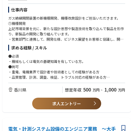
仕事内容
ガス絶縁開閉装置の新機種開発、機種改良設計をご担当いただきます。
①機種開発
上記市場背景を元に、新たな設計思想や製造技術を取り込んで製品を形作
り、新製品の開発に取り組んでいます。
・営業部門と連携して、開発仕様、ビジネス展望をお客様と協議し、開発
を立案。
求める経験 / スキル
・電気的、機械的な新規構造設計や編集設計を進め、目標コストと性能を
満たす開発構造を提案。
●必須
・必要に応じ、伊丹地区にある研究所と連携して、新技術に対するデータ
・機械もしくは電気の基礎知識を有している方。
蓄積、新基準確立。
●尚可
・解析ツールを活用したフロントローディング設計を実施し、構造の検
・重電、電機業界で設計者や技術者としての経験がある方
討・確定、図面化。
・品質管理、計測、調査、検証、トラブル対応の経験がある方
・試作品を試験遂行し、開発プロセスに則った評価を関係部門と推進。
・特高、電機設備、ISO、QMS、開閉器、遮断器、高電圧の知識を有する
② 既存機種改良
方
500
1,000
香川県
想定年収
万円
~
万円
一度開発が完了して量産対応している製品において、新仕様（海外規格、
顧客特別仕様など）、各製造部門からの改良提案に対応するため、
構造の見直し、製造工程の見直しを行って、その評価を進めます。
求人エントリー
提案内容が反映されることで、コスト削減、作業時間削減等の効果を得る
ことができます。
●業務のやりがい/魅力
電気・計測システム設備のエンジニア業務 ～大手
・どのような業種にも必要不可欠な【電力インフラ】を支えるやりがい