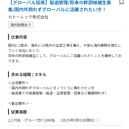
お客様の反応を直に感じられる点が大きなやりがいです。
【グローバル採用】製造管理/将来の幹部候補生募
・民生品から航空宇宙まで幅広い製品を開発していますので、 技術者とし
集/国内外問わずグローバルに活躍されたい方！
て真の設計開発力が身につきます。
カトーレック株式会社
・入社後はファンクションテスト（FCT）チームに所属となりますが、技
術向上のため製品設計や基板設計など他の業務にジョブローテーションも
海外勤務あり
可能です。
仕事内容
国内に2拠点、海外に10拠点の生産工場を構え、今後も海外展開を強化し
ていく当社において、
将来の幹部候補生として、グローバルにご活躍いただくことを期待してお
ります。
【業務内容】
求める経験 / スキル
お客様（メーカー）より依頼を受けた製品（主に電子基板の実装や組立）
の製造に関わる業務全般をお任せいたします。
＜必須要件＞
・国内外問わずグローバルにモノづくりに携わりたい方
●基板実装（基板への電子部品のはんだ付け）における組立・加工
・製造業での就業経験（製造・品質管理・営業など職種問わず）
●基板実装機の操作・修理、実装プログラムの調整
●取引先メーカーへの対応（品質・生産調整 等）
＜歓迎要件＞
・英語（日常会話レベル）
従業員数
【取り扱う製品（例）】
・電気・電子部品の知識をお持ちの方
・車載関連製品・家電（カメラ、オーディオ、エアコン、洗濯機 等）・医
・海外留学や海外出張、海外勤務のご経験をお持ちの方
2,170名
（グループ計7,860名 （2025年3月31日現在））
療機器・宇宙関連 等