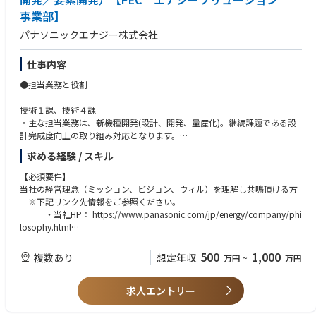
事業部】
パナソニックエナジー株式会社
仕事内容
●担当業務と役割
技術１課、技術４課
・主な担当業務は、新機種開発(設計、開発、量産化)。継続課題である設
計完成度向上の取り組み対応となります。
求める経験 / スキル
要素開発課
・主な担当業務は要素技術(材料、設計)の先行開発、LIB電池設計完成度向
【必須要件】
上への取り組みとなります。
当社の経営理念（ミッション、ビジョン、ウィル）を理解し共鳴頂ける方
※下記リンク先情報をご参照ください。
●具体的な仕事内容
・当社HP： https://www.panasonic.com/jp/energy/company/phi
losophy.html
技術１課、技術４課
・採用HP： https://energy-sp.panasonic.com/jp/recruit/philosop
・安全、品質を最優先に顧客要望に合致する新機種開発(設計、開発、量産
hy
500
1,000
複数あり
想定年収
万円
~
万円
化)、商品力強化(高容量化/高出力化/高耐久化)に取り組んでいます。
・上記をコスト、生産性とのバランスをとるべく関係する部門との連携、
【必須】
知財による差別化も重要なポイントになります。
求人エントリー
・材料、化学系の知識。
・また、これまでに蓄積したデータベースをもとに、シミュレーション構
【歓迎】
築による設計開発も実施しています。
・化学系の中でも電気化学系知識を有している方。