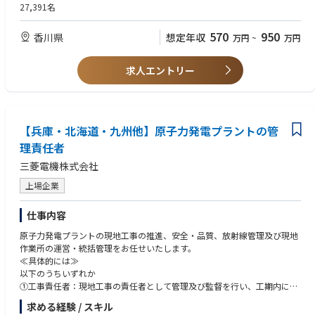
製品 / 電力変換用パワーコンディショナー
27,391名
■担当顧客
570
950
香川県
想定年収
万円
~
万円
・電力会社
■企業HP
求人エントリー
https://www.fujielectric.co.jp/
■担当製品
https://www.fujielectric.co.jp/products/power_supply/
【兵庫・北海道・九州他】原子力発電プラントの管
理責任者
三菱電機株式会社
上場企業
仕事内容
原子力発電プラントの現地工事の推進、安全・品質、放射線管理及び現地
作業所の運営・統括管理をお任せいたします。
≪具体的には≫
以下のうちいずれか
①工事責任者：現地工事の責任者として管理及び監督を行い、工期内に工
事を完了させる。
求める経験 / スキル
②品質管理責任者：現地工事・点検に関する品質管理職務の遂行（QA/QC