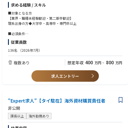
世界トップクラスのシェアを誇る、サーモフィッシャー・サイエンティフ
求める経験 / スキル
ィック。その日本法人である日本エフイー・アイは、日本の材料科学や電
子デバイスの研究・開発などの分野で最先端科学をサポートしています。
■対象となる方
【業界・職種未経験歓迎・第二新卒歓迎】
①定期メンテナンス、トラブル対応・電子顕微鏡、X線光電子分光装置、
理系出身の方◆大学卒・高専卒・専門卒以上
電気不良解析装置の性能を最大限に発揮するための定期的なメンテナン
ス・消耗品の交換や診断、ソフト・ハードウェアのトラブル対応
■必須条件
・大学卒・高専卒・工業系高校・専門学校卒以上
従業員数
②電子顕微鏡、X線光電子分光装置、電気不良解析装置の設置（企画～据
・理系出身の方
付）・新たな機器や装置の導入時の製品仕様検討・営業と共にお客様先へ
136名
（2026年7月）
出向き、設置レイアウトの検討などのサポート
■歓迎条件
・製品問わずサービスエンジニアの実務経験がある方
400
800
複数あり
想定年収
万円
~
万円
■働きやすい環境です
・理化学機器・分析機器の使用経験がある方
お客様からの問い合わせは受付センターに集約されているため、休日や深
・装置のネットワークへの接続及びPC操作のできる方
夜に直接連絡が入る、ということはありません。また、受付後に各エンジ
・半導体及び半導体製造装置業界での実務経験がある方
求人エントリー
ニアのスケジュールを考慮して案件が振り分けられるため、一人に負担が
・英語に抵抗がなく、学びたいという姿勢をお持ちの方
集中することもありません。
※製品マニュアルが英語なので、技術系の英語が中心です。
残業も少なく、働きやすい環境です。
※入社後のトレーニングにてスキルアップ可能です。
■夜勤や急な呼び出しなし、年休122日以上・土日祝休み
"Expert求人"【タイ駐在】海外資材購買責任者
お客様からの問い合わせは受付センターに集約されているため、休日や深
非公開
夜に直接連絡が入ることはありません。また、各エンジニアのスケジュー
ルを考慮して案件が振り分けられるため、一人に負担が集中しません。
課長以上
海外勤務あり
■サポート体制も万全