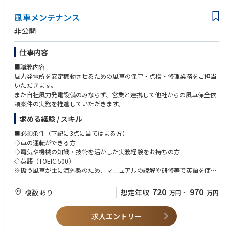
捲回等の工法開発・設備設計経験があるとなお良い
り）
＜制御設計＞産業用ロボット設計、電子カム設計、サーボ設計の実用経験
風車メンテナンス
・電池需要の大きな高まりから、さらに新たな拠点展開をしていく可能性
があるとなお良い
も高く、その場合は新拠点展開の主要メンバーとしての業務も担当、活躍
＜画像検査＞画像のAI分析ができるとなお良い（機械学習、深層学習他）
非公開
いただけます
＜極板設備＞ 粉体・混練・塗工・圧縮・切断、ロールtoロール搬送などい
・生産プロセス開発では新規開発電池の仕様を生産プロセス仕様に落とし
ずれかの設備設計経験があること
仕事内容
込み、検証機での実証から量産設備へのスケールアップに至るまで幅広く
＜共通＞ 語学力、英語または中国語での実務経験があるとなお良い。
スキルを広げていただくことが可能です
設備構想設計を行ったことがあり、設備メーカーと協業、折衝を行い、設
■職務内容
・これらの業務を通じ、プロセス開発、設備開発スキルの向上、また生産
備量産立上を行ってきた経験がある方。(半導体分野等の標準・汎用設備と
風力発電所を安定稼動させるための風車の保守・点検・修理業務をご担当
システム構築スキル、モノづくりを発展させる生産革新スキルを身に着け
は異なり、独自にカスタマイズした設備が多い。）
いただきます。
ることができます
また自社風力発電設備のみならず、営業と連携して他社からの風車保全依
頼案件の実務を推進していただきます。
●この仕事を通じて得られること
求める経験 / スキル
≪職務詳細≫
・地球規模の問題に向き合っている実感を得ることができます。生産工程
◇各地の風力発電所を巡回して定期点検を実施（目視・ボルトの増し締
■必須条件（下記に3点に当てはまる方）
開発導入の仕事は電池の安全性やデリバリーに直結し、自身の職務での頑
め・各種機器の動作確認等）
◇車の運転ができる方
張りが、環境負荷を和らげることに直結します。
◇大型重機を使用した大規模修理業務など
◇電気や機械の知識・技術を活かした実務経験をお持ちの方
・日本を代表する企業で、リチウムイオン電池は様々な業界の発展を支え
◇保全依頼案件のスケジューリング、作業内容、メンバーアサインなどの
◇英語（TOEIC 500）
ていきます。Panasonic Energyの生産技術職能は、その中心的なプレイ
調整
※扱う風車が主に海外製のため、マニュアルの読解や研修等で英語を使用
ヤーとしてグローバルに活躍できるポジションです。
します
■配属先
720
970
複数あり
想定年収
●職場の雰囲気
万円
~
万円
O&M部 保全G
■歓迎条件
◇英語ビジネスレベル
・キャリア採用入社者、新卒入社者、電池部門の生え抜き経験者、Panas
■その他
求人エントリー
◇自動車、船舶、航空機、風車等でのメンテナンス経験
onicグループ内からの異動者、若手からベテラン社員まで非常に多様なメ
◇全国転勤有り （※北海道・東北エリア限定希望の方は応相談）
◇電気工事士などの資格保有者
ンバーで構成された職場です。