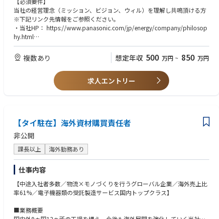
【必須要件】
部です。
が出来る
資料の素材作り、またBU関連メンバーと協議を行い戦略達成に向けた行動
当社の経営理念（ミッション、ビジョン、ウィル）を理解し共鳴頂ける方
配属組織は社員50名規模、若手～ベテランまで幅広い年齢層が所属して
・チームメンバを束ねて、プロジェクトを推し進めることができる
サポート。
※下記リンク先情報をご参照ください。
います。
・意思を持って最後までやり切る
・経営マネージメントサイクル：各会議体の繋がりを意識した会議運営に
・当社HP： https://www.panasonic.com/jp/energy/company/philosop
顧客先にシステムエンジニアを配置し、お客様に対して極め細やかなサ
・諦めない/負けず嫌いなマインドを持っている
向けて、各会議体での議論の整理及びAIに対する対応の関連メンバーへの
hy.html
ービスを提供しています。
・ハードネゴシエーションできる
投げかけ、AIの刈り取りサポート。
・採用HP： https://energy-sp.panasonic.com/jp/recruit/philosophy
配属先で関わるプロジェクトは、いずれも社会を支える金融を支えるシ
・成長意欲がある
・補助金：BUキャッシュ創出に向けた国の補助金を獲得するために、各マ
【人柄・コンピテンシー】
500
850
複数あり
想定年収
万円
~
万円
ステムに関するものであり、業務を通して社会的な役割を強く感じること
・ルールや行動規範を遵守する
イルストーンを整理した上で、各フェーズ毎に対応必要なイベント対応及
・周囲とコミュニケーションがスムーズに取れる。
ができます。
び提出必要文書の準備サポート。
・他部門とも協業できる。
②主に顧客先業務となりますが、自社または顧客先に出社と在宅勤務を組
【最終学歴】
求人エントリー
・能動的、主体的に活動し、最後までやり遂げる強い意志(やるき)をお持
合わせた勤務形態となります。
短大・専門卒以上
●この仕事を通じて得られること
ちの方
二次電池ソリューションBU全体の業務フローを見ながら、職能基軸ではな
※上記内容は、募集開始時点の内容であり、入社後必要に応じて変更とな
く、全体最適軸での事業の考え方の着想、また経営幹部との会話を基に視
る場合がございます。予めご了承ください。
座・視野・視点の拡大。
【タイ駐在】海外資材購買責任者
●職場の雰囲気
非公開
業務範囲や責任の観点から自身の成長を愉しみながら実感できる職場であ
り、また必要に応じて在宅勤務やフレックス等を活用し、ワークライフバ
課長以上
海外勤務あり
ランスを保ちながら業務をできる。
仕事内容
●キャリアパス
【中途入社者多数／物流×モノづくりを行うグローバル企業／海外売上比
狭さ及び深さが求められる職能軸とは異なり、事業企画では浅く・広い業
率61%／電子機器類の受託製造サービス国内トップクラス】
務の中で、自身がどこまで深く踏み込めるかがポイントとなっており、そ
の内容次第で将来キャリアも大きく開けると考える。
■業務概要
国内外9ヵ国12ヵ所の工場を構え、今後も海外展開を強化していく当社に