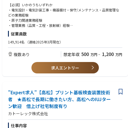
計画、実施及び確認等）
【必須】いかのうちいずれか
③放射線管理責任者：現地工事・点検に関する放射線障害の防止及び放射
・電気設計・電気計装工事・機器据付・保守/メンテナンス・品質管理な
線管理職務の遂行
どの業務経験
・上記③部署共通：各職務の顧客窓口対応、トラブルの初期対応等
・原子力関連業務経験
・管理業務（品質・工程・放射線）経験
原子力発電プラントの同社拠点（現地作業所）の現地スタッフ（工事責任
【歓迎】
従業員数
者・品質管理責任者・放射線管理責任者のうちいずれか）として業務を担
・発電、化学プラントで現場の管理監督、統括業務経験
当いただきます。入社直後は、現地作業所にて、原子力発電所でのスタッ
・1級/2級電気工事施工管理技士の資格を保有の方
149,914名
（連結2025年3月現在）
フ業務を習得頂き、その後、責任者として担当頂く予定です。
・第1種/第2種放射線取扱主任者の資格を保有の方
500
1,200
複数あり
想定年収
万円
~
万円
求人エントリー
”Expert求人”【高松】プリント基板検査装置技術
者 ★高松で長期に働きたい方、高松へのIUJター
ン歓迎 借上げ社宅制度有り
カトーレック株式会社
仕事内容