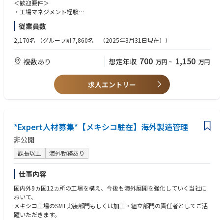
●⼯場⻑と共に⼯場全体の運営、補佐
＜歓迎要件＞
もできるポジションです。
●取引先対応
・工場マネジメント経験
・海外勤務(長期出張もしくは駐在)のご経験
従業員数
【OJTトレーニング】
・英語や現地語(スペイン語)のスキル
【キャリアパス】
ご入社後は、国内工場(高松工場もしくは松山工場)でのOJTトレーニング
2,170名
（グループ計7,860名 （2025年3月31日現在））
国内工場・海外工場にて基板実装の知識・経験を積んでいただき、まずは
を予定しております。
＜求める人物像＞
製造現場管理ができるようになっていただきます。
研修期間は1ヶ月～3カ月程度です。ご本人のスキル・ご経験・習熟度によ
・赴任先のルールや文化を理解して適応、順応していく力を持っている方
700
1,150
複数あり
想定年収
将来的には工場長や現地法人の社長等、経営を担うこともできるポジショ
万円
~
万円
り研修期間は異なります。
・海外に長期赴任が可能な方
ンです。
【キャリアパス】
求人エントリー
工場長や現地法人の社長等、経営を担うこともできるポジションです。
*Expert人材募集*【メキシコ駐在】海外製造管理
非公開
課長以上
海外勤務あり
仕事内容
国内外9ヵ国12ヵ所の工場を構え、今後も海外展開を強化していく当社に
おいて、
メキシコ⼯場のSMT実装部⾨もしくは加⼯・組⽴部⾨の責任者としてご活
躍いただきます。