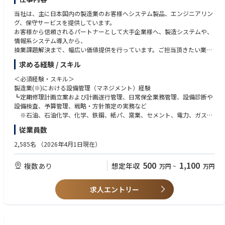
当社は、主に日本国内の製造業のお客様へシステム製品、エンジニアリン
グ、保守サービスを提供しています。
お客様から信頼されるパートナーとして大手企業様へ、製造システムや、
情報系システム導入から、
操業課題解決まで、幅広い価値提供を行っています。ご担当頂きたい業務
内容は以下の通りです。
求める経験 / スキル
＜仕事内容＞
＜必須経験・スキル＞
●プラントにおける現場と経営をつなぐコンサルティング
製造業(※)における設備管理（マネジメント）経験
設備管理コンサルタントとして現場の課題と経営の課題をつないで設備管
┗定期修理計画立案および計画遂行管理、日常保全業務管理、設備診断や
理のあるべき姿の構築支援や
設備検査、予算管理、戦略・方針策定の実務など
生産性の向上、利益の最大化に貢献するための課題特定・業務改善コンサ
※石油、石油化学、化学、鉄鋼、紙パ、窯業、セメント、電力、ガス、
ルティングを実施
自動車、FAなど
従業員数
●保安力、設備信頼性、稼働率、保全性などの改善に向けたトータルアセ
ットマネジメント支援将来ビジョン策定支援
＜歓迎資格・スキル＞
2,585名
（2026年4月1日現在）
設備のライフサイクルにおいて設備を最大限活用するための戦略策定や
高圧ガス製造保安責任者（甲種、乙種）
方針策定を支援するコンサルティング
設備維持管理士（石油学会）
500
1,100
複数あり
想定年収
万円
~
万円
●デジタルトランスフォーメーション（DX）実現支援
設備等のリスクマネジメント技術者（日本高圧力技術協会）
DXを実現するための業務要件やシステム要件を支援するコンサルティ
設備管理士、計画保全士（日本プラントメンテナンス協会）
ングを実施。
求人エントリー
＊具体的には
●設備管理コンサルタントとしてお客様の課題を抽出するためのプリセー
ルスの実施やヒアリング、