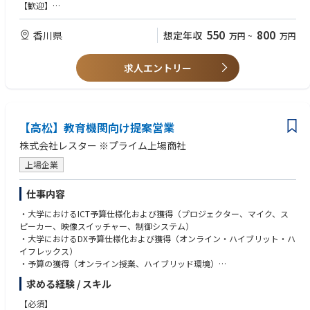
〇社会貢献性の高さ ：教育格差の解消、学びの機会拡大に
【歓迎】
寄与
・AV機器・ICTソリューションの営業経験
〇持続可能な技術導入 ：エコ設計・省エネ機器で環境負荷低
・教育機関向け提案経験（大学・学校・公共機関）
550
800
香川県
想定年収
万円
~
万円
減
・プロジェクトマネジメント経験（要件定義～納品）・工程管理等経験
〇イノベーション推進 ：大学のDX化を支援し、未来の教育モ
・SDGsや教育DXに関心がある方
デルを創出
求人エントリー
〇多様なステークホルダーとの協働：大学・メーカー・地域社会と連携す
るやりがい
【高松】教育機関向け提案営業
株式会社レスター ※プライム上場商社
上場企業
仕事内容
・大学におけるICT予算仕様化および獲得（プロジェクター、マイク、ス
ピーカー、映像スイッチャー、制御システム）
・大学におけるDX予算仕様化および獲得（オンライン・ハイブリット・ハ
イフレックス）
・予算の獲得（オンライン授業、ハイブリッド環境）
求める経験 / スキル
★配属部署のミッション
国立大学（文教）市場を中心とした、仕様化・予算化～受注推進のビジネ
【必須】