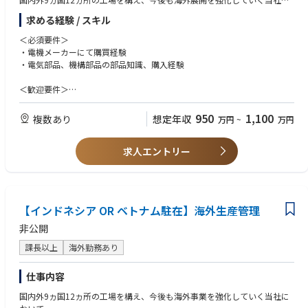
おいて、海外工場（タイ）にて資材／購買責任者としてご活躍いただきま
求める経験 / スキル
す。
＜必須要件＞
■主な業務内容
・電機メーカーにて購買経験
・部品調達フォロー、確認
・電気部品、機構部品の部品知識、購入経験
・部品選定、価格契約、立ち上げフォロー
・開発購買（ve品）
＜歓迎要件＞
・国内、海外の資材部門に対する横串活動
・海外への長期出張/海外赴任のご経験
・ローカルメンバー社員の採用・育成／マネジメント
・英語の日常会話レベル ※業務で使う言語は、日本語と英語です。
950
1,100
複数あり
想定年収
万円
~
万円
・VE(Value Engineering),VA(Value Analysis)の経験
■OJTトレーニング
・品質に関するスキル、部品メーカーに関するスキル
ご入社後は、国内工場（高松工場・グローバルEMSセンター）でのOJTト
求人エントリー
・商品化（製品立ち上げ）において、各イベント毎に購買、技術、QAなど
レーニングを予定しております。
の役割
研修期間は1ヶ月程度の予定です。ご本人のスキル・ご経験・習熟度によ
・手配図面関係のスキル
り研修期間は異なります。
・お客様や部品メーカー、ローカルスタッフと円滑にコミュニケーション
研修終了後は早期に赴任いただく予定です。
が取れる
【インドネシア OR ベトナム駐在】海外生産管理
■海外購買の特徴
＜求める人物像＞
非公開
購買方針として、現地での調達がメインでお客様にとって最良の品質、コ
・社内外のネットワークを積極的に広げていこうという気持ちを持ってい
スト、納期（QCD）を兼ね備えた部品を提案することを重視しておりま
課長以上
海外勤務あり
る方
す。
・赴任先のルールや文化を理解して適応、順応していく力を持っている方
また、上記に加えて、香港／マレーシア／日本の国際購買部門との連携に
仕事内容
より、最適な部品調達及び提案を実施しております。
国内外9ヵ国12ヵ所の工場を構え、今後も海外事業を強化していく当社に