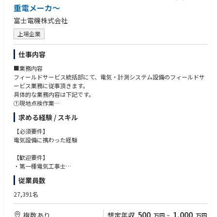
・環境に対する要求が高まる中、新たな製品で市場要求に応える価値
重電メーカ～
・電気・機械ともに高い技術力が要求されるため、自身の技術力向上を図
富士電機株式会社
れる魅力
上場企業
●配属先のミッション
【受配電システム部】
仕事内容
特別高圧（７７ｋV以下）から低圧設備における受配電設備の計画、見
積、受注後の設計、製作、品質管理から出荷後設備の予防保全活動まで全
■業務内容
てを取り纏めて行う。
フィールドサービス統括部にて、電気・計測システム設備のフィールドサ
【C-GIS設計課】
ービス業務に従事頂きます。
ガス絶縁開閉装置の新機種開発、機種改良設計
具体的な業務内容は下記です。
①現地点検作業
●職場環境
②更新・保守計画の提案
求める経験 / スキル
・出張：有 ※海外顧客との仕様擦り合わせのための海外出張
③メンテナンス業務立案、現地取り纏め
もあります
【必須要件】
・転勤可能性：有 ※基本的にはございません
■勤務地
電気設備に携わった経験
・リモートワーク：有 ※利用日数の目安あり
北海道・宮城県・東京都・千葉県・富山県・愛知県・兵庫県・広島県・岡
山県・香川県・福岡県・沖縄県
【歓迎要件】
(応募の際にご希望の勤務地をお伝え下さい)
・第一種電気工事士
※拠点一覧※
・一級電気工事施工管理技士
従業員数
https://www.fujielectric.co.jp/about/domestic_base/network.html
27,391名
■企業HP
https://www.fujielectric.co.jp/
500
1,000
複数あり
想定年収
万円
~
万円