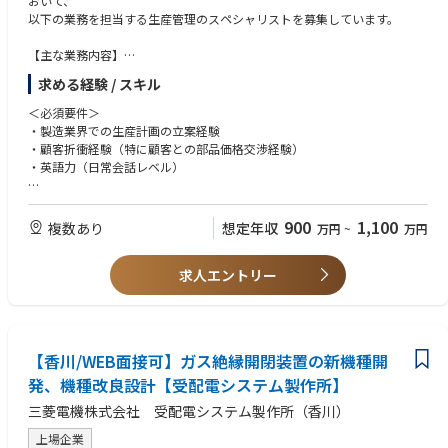
おいて、
■キャリアパス
以下の業務を担当する生産管理のスペシャリストを募集しています。
他の海外工場の購買担当、本ポジション領域のスペシャリスト、購買部の
管理職など
【主な業務内容】
・生産管理業務全般（生産計画の立案から出荷管理までの実行管理、物流
求める経験 / スキル
管理・改善など）
・現地ローカルスタッフの指導・育成・マネジメント
＜必須要件＞
（部品の調達スケジュールの策定、製造工程管理、品質管理、納期管理な
・製造業界での生産計画の立案経験
ど、現地での業務に対する管理と指導）
・顧客折衝経験（特に顧客との部品価格交渉経験）
・顧客折衝（納期管理・生産調整・価格交渉・コスト関連の折衝）
・英語力（日常会話レベル）
【国内研修について】
＜歓迎要件＞
ご入社後は、国内工場(高松工場もしくは松山工場)での座学及びOJTトレ
・海外勤務(長期出張もしくは駐在)のご経験
900
1,100
複数あり
想定年収
万円
~
万円
ーニングを予定しております。
研修期間は1ヶ月～3カ月程度です。ご本人のスキル・ご経験・習熟度によ
り研修期間は異なります。
求人エントリー
【香川/WEB面接可】ガス絶縁開閉装置の新機種開
発、機種改良設計【受配電システム製作所】
三菱電機株式会社 受配電システム製作所（香川）
上場企業