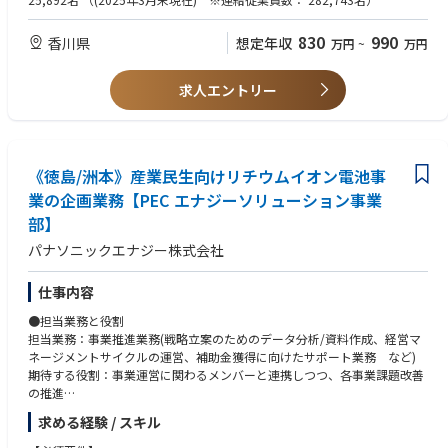
・パブリッククラウド（AWS／Azure他）へのクラウドリフト・シフト計
画の策定／リスト・シフトプロジェクトの推進
【歓迎条件】
830
990
香川県
想定年収
万円
~
万円
※営業と共に案件化のためのプレ活動を行っていただきます。フロントSE
・顧客と仕様、工数、金額折衝ができる人財
としてはどのようなシステムにするのか、技術として何を使うのかといっ
・銀行業務ノウハウを保有(銀行業務に関するシステム提供経験でも可)
た技術領域に関する説明や提案をいただきます。
・プロジェクトマネジメント経験を保有
求人エントリー
※PJの進行状況にもよりますが、プレ活動時は状況に応じて出張ベースで
・システム開発／アプリケーション開発作業経験(目安：3年以上)
お客様に伺っていただき、本格的に実機での作業が必要になる場合などは
・AI関連技術に精通している人財
お客様先へでの対応を想定しております。
・パブリッククラウド、ITコンサルティングに関連する業務経験を保有
・営業店システム、ATMシステムの提案もしくは構築経験を保有
【ポジションの魅力・やりがい・キャリアパス】
《徳島/洲本》産業民生向けリチウムイオン電池事
・メガバンク系と異なり、地方銀行ではより経営層と近いところで会話を
【求める人物像】※期待行動・コンピテンシー等
業の企画業務【PEC エナジーソリューション事業
いただき、経営課題をシステムから変えていくという点に携わることがで
【全職種共通（日立グループ コア・コンピテンシー）】
部】
きます。単なる仕組みづくりだけではなく、お客様の経営を支援する専門
・People Champion（一人ひとりを活かす）：
家としての知見も求められ、技術者／コンサルティング力の両面を磨き上
多様な人財を活かすために、お互いを信頼しパフォーマンスを最大限に
パナソニックエナジー株式会社
げげることが可能です。
発揮できる安心安全な職場(インクルーシブな職場)をつくり、積極的な発
・地域に根差した銀行さんのシステムに携わるため、地域貢献や地元へ価
言と成長を支援する。
仕事内容
値貢献をすることが可能です。
・Customer & Society Focus（顧客・社会起点で考える）：
・当本部はプロジェクト／案件の拡大期であり、まだ顧客のシステム構想
社会を起点に課題を捉え、常に誠実に行動することを忘れずに、社内外
●担当業務と役割
が定まり切っていないところから顧客へ入り込んでいただきます。そのた
の関係者と協創で成果に責任を持って社会に貢献する。
担当業務：事業推進業務(戦略立案のためのデータ分析/資料作成、経営マ
め超上流の部分からシステムの導入まで一貫して携わることができ、プロ
・Innovation（イノベーションを起こす）：
ネージメントサイクルの運営、補助金獲得に向けたサポート業務 など)
ジェクト管理や遂行能力、またコストと品質のバランスを保ったシステム
新しい価値を生み出すために、情熱を持って学び、現状に挑戦し、素早
期待する役割：事業運営に関わるメンバーと連携しつつ、各事業課題改善
設計など技術者としての知見を存分に増やしていくこと可能です。
く応えて、イノベーションを加速する。
の推進
求める経験 / スキル
【働く環境】
【その他職種特有】
●具体的な仕事内容
①当本部は、地域金融機関事業におけるIT/OT分野を管轄するフロント本
・さまざまなことに対してポジティブにモチベーション高く取り組むこと
・事業戦略：事業戦略立案に向けた、事業数値データを分析及び幹部報告