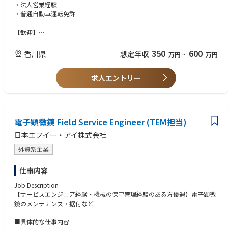
ス
・法人営業経験
・普通自動車運転免許
【担当業務の魅力】
〇社会貢献性の高さ：教育格差の解消、学びの機会拡大に寄与
【歓迎】
〇持続可能な技術導入：エコ設計・省エネ機器で環境負荷低減
・AV機器・ICTソリューションの営業経験
〇イノベーション推進：大学のDX化を支援し、未来の教育モデルを創出
・教育機関向け提案経験（大学・学校・公共機関）
350
600
香川県
想定年収
万円
~
万円
〇多様なステークホルダーとの協働：大学・メーカー・地域社会と連携す
・プロジェクトマネジメント経験（要件定義～納品）・工程管理等経験
るやりがい
・SDGsや教育DXに関心がある方
求人エントリー
電子顕微鏡 Field Service Engineer (TEM担当)
日本エフイー・アイ株式会社
外資系企業
仕事内容
Job Description
【サービスエンジニア経験・機械の保守管理経験のある方優遇】電子顕微
鏡のメンテナンス・据付など
■具体的な仕事内容