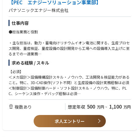
【PEC エナジーソリューション事業部】
スト、納期（QCD）を兼ね備えた部品を提案することを重視しておりま
る方
す。
パナソニックエナジー株式会社
・赴任先のルールや文化を理解して適応、順応していく力を持っている方
また、上記に加えて、香港／マレーシア／日本の国際購買部門との連携に
より、最適な部品調達及び提案を実施しております。
仕事内容
■キャリアパス
●担当業務と役割
他の海外工場の購買担当、本ポジション領域のスペシャリスト、購買部の
管理職など
・主な担当は、動力・蓄電向けリチウムイオン電池に関する、生産プロセ
ス開発、量産検証、量産設備の設計開発から工場への設備導入立上げに至
るまでの一連業務
・リチウムイオン電池ビジネスは、電池セル技術開発とともに生産工程の
求める経験 / スキル
プロセス開発、高品質・高稼働を担保する設備開発設計が非常に重要にな
ります。
【必須】
この生産工程と設備の進化をともに推進していける人財の多くの参画を
＜メカ設計＞設備機構設計スキル・ノウハウ、工法開発＆検証能力がある
期待しています
こと。特に、3D-CAD操作(ソフト不問）と生産設備の設計実務経験は必須
＜制御設計＞設備制御ハード・ソフト設計スキル・ノウハウ。特に、PL
●具体的な仕事内容
C、シーケンス操作・デバッグ経験は必須
＜画像検査＞照明・カメラによる画像検査・認識ユニットの設計実務経験
・電池の製造拠点は国内に「大阪・徳島・南淡・貝塚・和歌山」、海外は
があること
500
1,100
複数あり
想定年収
万円
~
万円
「米国・中国工場」があり新拠点も視野に入れた活動をおこなっていま
＜極板設備＞粉体・混練・塗工・圧縮・切断、ロールtoロール搬送などい
す。
ずれかの設備導入経験があること
・それぞれの工場で生産される電池品目とその工場に最適な生産プロセス
求人エントリー
を開発、設備設計、開発案件の導入を行います。立上時は国内外を問わず
【歓迎】
工場現地で導入から
＜メカ設計＞3D-CADが使えることが望ましい。塑性加工、溶接、注液、
安定量産稼働までの業務を行います。（最大３カ月/回 程度の出張あ