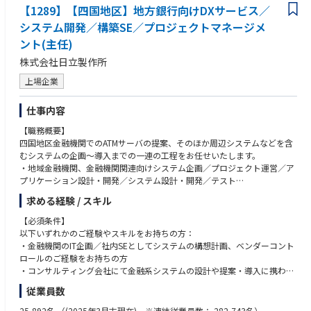
調査をして社内でメンバーと提案内容を検討して、お客様に提案を実施し
【1289】【四国地区】地方銀行向けDXサービス／
ます。
システム開発／構築SE／プロジェクトマネージメ
●課題特定や課題解決、業務改善を支援するための計画を立案して提案を
ント(主任)
実施、受注後はその計画に基づいてコンサルティングを実施。
●システム提案に至った場合にはシステム導入のエンジニアに引継ぎし導
株式会社日立製作所
入を実施してもらう。
上場企業
導入後のフォローを計画して運用に問題がないかなどのコンサルティング
を実施。
仕事内容
＜このポジションの魅力・ポイント＞
【職務概要】
●その場しのぎの提案ではなく、長く安定して効率的に設備管理を行って
四国地区金融機関でのATMサーバの提案、そのほか周辺システムなどを含
もらうための支援であるので、お客様に感謝をされる業務です。
むシステムの企画～導入までの一連の工程をお任せいたします。
●ご自身の知識を活かして、他のメンバーの知識も取り入れて相乗効果を
・地域金融機関、金融機関関連向けシステム企画／プロジェクト運営／ア
発揮できるとともに、ご自身の成長も実感できる満足度の高い仕事です。
プリケーション設計・開発／システム設計・開発／テスト
●DXや設備管理の知識が十分でなくても、メンバーで業務遂行を実施する
現在は営業も含め、システムの提案活動も進めております。来年度からは
のと
求める経験 / スキル
PJ開始を想定しており、徐々にサーバ関連以外の案件の対応などもプロジ
先輩社員が教育を実施することによって独り立ちできるようにサポートい
ェクトマネジメントをお任せする予定です。
たします。
【必須条件】
●今までの設備管理の経験や知見を活かして、ジョブチェンジをすること
以下いずれかのご経験やスキルをお持ちの方：
【職務詳細】
ができます。
・金融機関のIT企画／社内SEとしてシステムの構想計画、ベンダーコント
・システム化構想策定、要件定義支援などの上流工程の推進
●すべての業種業界で仕事をすることができますので、今までとは違った
ロールのご経験をお持ちの方
・システム化提案の推進
経験や知見を得ることができ、
・コンサルティング会社にて金融系システムの設計や提案・導入に携わっ
・システム導入及び業務アプリケーション開発プロジェクトのマネジメン
将来にわたってキャリアアップをすることができます。
たご経験をお持ちの方
従業員数
ト
・システムエンジニアとして設計・構築（上流～下流）のご経験をお持ち
・既導入システムの維持保守取纏
の方
25,892名
（(2025年3月末現在) ※連結従業員数： 282,743名）