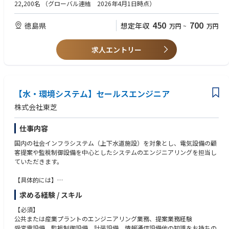
・実務者としてデジタル化業務経験がある。
22,200名
（グローバル連結 2026年4月1日時点）
徳島工場ではリチウムイオン電池の製造品質を定量的に把握し、品質の安
定化とモノづくりの標準化を進めています。
【歓迎】
450
700
徳島県
想定年収
万円
~
万円
モノづくりのプラットフォーム化を図り、グローバルで同じ品質・モノづ
・MESまたはSCADAを扱ったことがある。
くりの実現と、お客様が欲しいものを、欲しい時に、欲しい量提供できる
・データ分析や統計の知識および業務経験がある。
デリバリー力で顧客満足向上に繋げます。
・要件定義からシステム設計、開発ができる。
求人エントリー
設備から収取したデータの分析・活用による品質安定化、製造の標準化、
合理化を推進頂くとともに、新規ラインの立上げ、安定化も実施頂きま
【人柄・コンピテンシー】
す。
・周囲と明るくコミュニケーションがとれ、考え・意見が言える。
・自身の持っているスキルを発揮する場、機会を自発的に探れる。
【水・環境システム】セールスエンジニア
・他部門とも協働できる。
【具体的な仕事内容】
・目標を達成しようとする意志がある。
株式会社東芝
・課題解決に向けたデータ可視化ならびにデータ解析。
・既存システムと新規システムとの連携。
仕事内容
・新たなシステム開発。
・国内、海外（中国）他拠点への展開。
国内の社会インフラシステム（上下水道施設）を対象とし、電気設備の顧
客提案や監視制御設備を中心としたシステムのエンジニアリングを担当し
ていただきます。
【この仕事を通じて得られること】
リチウムイオン電池の仕事に携わる事で、家庭用蓄電、5G通信基地局デー
【具体的には】
タセンターバックアップ、ペデレック、医療機器など幅広いお客様に電池
電気設備に関する提案案件のエンジニアリング業務
供給している事業価値、環境問題も含めた社会貢献の重要性を実感できま
求める経験 / スキル
・システム検討、見積
す。モノづくりに於いてもDXを活用した改善、改革の喜びを仲間と分かち
・顧客への提案等
【必須】
合う事ができます。
電気設備に関する受注案件のシステムエンジニアリング業務
公共または産業プラントのエンジニアリング業務、提案業務経験
・顧客との仕様協議
受変電設備、監視制御設備、計装設備、情報通信設備他の知識をお持ちの