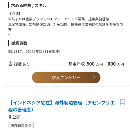
電気設備に関する提案案件のエンジニアリング業務
求める経験 / スキル
・システム検討、見積
・顧客への提案等
【必須】
電気設備に関する受注案件のシステムエンジニアリング業務
公共または産業プラントのエンジニアリング業務、提案業務経験
・顧客との仕様協議
受変電設備、監視制御設備、計装設備、情報通信設備他の知識をお持ちの
・システム・機器仕様の策定、工場への仕様引継ぎ
方
・工場・現地での顧客検査立会等
・上記に関わるプロジェクトマネジメント、コスト管理等
従業員数
商品企画・開発の推進業務
【歓迎】下記いずれかの資格をお持ちの方
・技術士（電気電子、上下水道）
95,131名
（2025年3月31日現在）
・１級電気施工管理技士
【やりがい・魅力】
500
800
複数あり
想定年収
万円
~
万円
当社は上下水道施設に関わる電気設備でトップクラスのシェアを保持して
おり、日本全国に当社製の電気設備を納入しています。
セールスエンジニアはお客様に対して最適なシステムやソリューションを
求人エントリー
提案するだけでなく、社内の関係者を牽引し、プロジェクトを取りまとめ
る役割も担い、電気設備の納入に貢献します。
また地球温暖化対策としての省エネルギー技術や効率的な施設稼働を実現
するAIやIoTを活用した技術など、上下水道事業の持続的な発展と、人々の
安全で安心な暮らしを支えるための商品企画・開発も担当します。毎日の
【インドネシア駐在】海外製造管理（アセンブリ工
暮らしに欠かすことのできない社会インフラである上下水道施設を支え
程の管理者）
る、非常にやりがいのある仕事です。
非公開
海外勤務あり