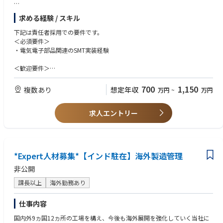
【主な業務内容】
求める経験 / スキル
●SMT実装部門あるいは組立・加工部門の製造全般管理
●工場全体の生産性向上／業務効率化への取り組み／品質向上に向けた改
下記は責任者採用での要件です。
善活動への取り組み
＜必須要件＞
●ローカルスタッフの採用・育成／マネジメント
・電気電子部品関連のSMT実装経験
●⼯場⻑と共に⼯場全体の運営、補佐
●取引先対応
＜歓迎要件＞
・工場マネジメント経験
【OJTトレーニング】
・海外勤務(長期出張もしくは駐在)のご経験
700
1,150
複数あり
想定年収
万円
~
万円
ご入社後は、国内工場(高松工場もしくは松山工場)でのOJTトレーニング
・英語や現地語(スペイン語)のスキル
を予定しております。
研修期間は1ヶ月～3カ月程度です。ご本人のスキル・ご経験・習熟度によ
求人エントリー
＜求める人物像＞
り研修期間は異なります。
・赴任先のルールや文化を理解して適応、順応していく力を持っている方
・海外に長期赴任が可能な方
【キャリアパス】
工場長や現地法人の社長等、経営を担うこともできるポジションです。
*Expert人材募集*【インド駐在】海外製造管理
非公開
課長以上
海外勤務あり
仕事内容
国内外9ヵ国12ヵ所の工場を構え、今後も海外展開を強化していく当社に