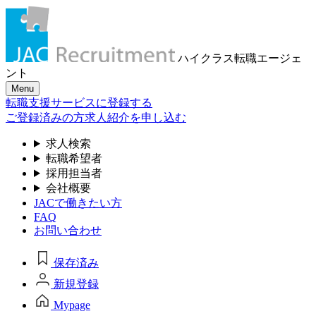
ハイクラス転職
エージェ
ント
Menu
転職支援サービスに登録する
ご登録済みの方
求人紹介を申し込む
求人検索
転職希望者
採用担当者
会社概要
JACで働きたい方
FAQ
お問い合わせ
保存済み
新規登録
Mypage