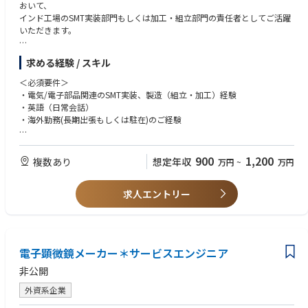
おいて、
インド⼯場のSMT実装部⾨もしくは加⼯・組⽴部⾨の責任者としてご活躍
いただきます。
【主な業務内容】
求める経験 / スキル
●SMT実装部門あるいは組立・加工部門の製造全般管理
●工場全体の生産性向上／業務効率化への取り組み／品質向上に向けた改
＜必須要件＞
善活動への取り組み
・電気/電子部品関連のSMT実装、製造（組立・加工）経験
●ローカルスタッフの採用・育成／マネジメント
・英語（日常会話）
●⼯場⻑と共に⼯場全体の運営、補佐
・海外勤務(長期出張もしくは駐在)のご経験
●取引先対応
＜歓迎要件＞
【インド工場について】
・工場長などのマネジメント経験
900
1,200
複数あり
想定年収
万円
~
万円
インド国内において、EMS事業の合弁会社を設立しております。
・インドへの駐在経験
車載製品の需要が高まるインド市場において、車載向けのプリント基板実
装や完成品アセンブリの受託サービスを提供し、事業拡大に取り組んでい
求人エントリー
＜求める人物像＞
ます。
・海外駐在経験がある方（インドなら歓迎）
ローカル含め約800名、うち日本人駐在は2名です。
・赴任先のルールや文化を理解して適応、順応していく力を持っている方
・海外に長期赴任が可能な方
【OJTトレーニング】
電子顕微鏡メーカー＊サービスエンジニア
ご入社後は、国内工場(高松工場もしくは松山工場)でのOJTトレーニング
を予定しております。
非公開
研修期間は3ヶ月～6カ月程度を予定しております。その後、インドに赴任
頂く予定です。
外資系企業
ご本人のスキル・ご経験・習熟度により研修期間は異なります。