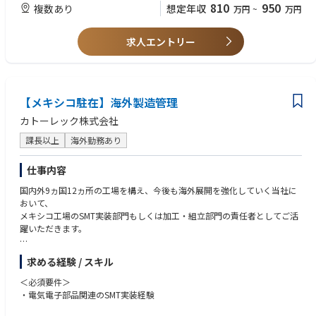
＜求める人物像＞
810
950
複数あり
想定年収
万円
~
万円
【入社後のキャリアパス】
・社内の様＜な事象に対して対応を行っていくため、フットワーク軽く、
入社後は１～３か月程度、国内工場にて座学及びOJTを中心とした研修を
自ら考え柔軟に行動できる方
行った後に海外工場へ配属。
・赴任先のルールや文化を理解して適応、順応していく力を持っている方
求人エントリー
また、語学についてはオンラインでの学習ツールにてキャッチアップいた
だきます。
海外工場に赴任後は、まずはローカル社員と共に製造現場業務を覚えてい
ただき、徐々に製造現場の管理をお任せいたします。
各海外工場には日本人も常駐しており、OJT研修にて丁寧に教育いたしま
【メキシコ駐在】海外製造管理
す。
カトーレック株式会社
入社後は他海外工場での赴任も可能、国内帰任後は高松もしくは松山工場
で製造管理としてご活躍いただくことも可能です。
課長以上
海外勤務あり
将来的には、国内外問わず工場全体のマネジメントができる人材を目指し
ていただきます。
仕事内容
【魅力】
国内外9ヵ国12ヵ所の工場を構え、今後も海外展開を強化していく当社に
●日本のモノづくりを支えることができる
おいて、
製造業において、EMSの存在価値は年々高まっており、今後も拡大が見込
メキシコ⼯場のSMT実装部⾨もしくは加⼯・組⽴部⾨の責任者としてご活
まれている成長市場です。
躍いただきます。
弊社においても、海外EMS事業は重要戦略に置かれており、モノづくりの
最前線でご活躍いただきます。
【主な業務内容】
求める経験 / スキル
●ローカルと一緒に仕事をすることができる
●SMT実装部門あるいは組立・加工部門の製造全般管理
日本では経験できないようなローカルな環境で、現地スタッフとモノづく
●工場全体の生産性向上／業務効率化への取り組み／品質向上に向けた改
＜必須要件＞
りに関わるやりがいを感じることができます。
善活動への取り組み
・電気電子部品関連のSMT実装経験
●若いうちから海外で挑戦できる
●ローカルスタッフの採用・育成／マネジメント
若いうちから海外工場で就業することができ、将来的には経営を担うこと